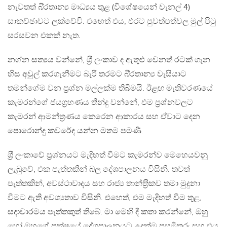
නැවතත් බි‍්‍රතාන්‍ය මාධ්‍යය තුළ (විශේෂයෙන් චැනල් 4)
සාකච්ඡාවට ලක්වේවි. එහෙත් එය, එරට පුවත්පත්වල මුල් පිටු
සරසවන එකක් නැත.
නග්න සත්‍යය වන්නේ, ශ‍්‍රී ලංකාව ද ඇතුළු වෙනත් රටක් ගැන
හිස අවුල් කරගැනීමට බැරි තරමට බි‍්‍රතාන්‍ය වැසියාට
තමන්ගේම වන ප‍්‍රශ්න මල්ලක්ම තිබීමයි. ඊළඟ මැතිවරණයේ
කැමරන්ගේ ජයග‍්‍රහණය තීන්දු වන්නේ, එම ප‍්‍රශ්නවලට
කැමරන් ආමන්ත‍්‍රණය කෙරෙන ආකාරය සහ ඒවාට දෙන
පොරොන්දු කවරේද යන්න මතම පමණි.
ශ‍්‍රී ලංකාවේ ප‍්‍රශ්නයට මැදිහත් වීමට කැමරන්ව මෙහෙයවනු
ලැබුවේ, එක පැත්තකින් බල දේශපාලනය විසිනි. තවත්
පැත්තකින්, අවස්ථාවාදය සහ රාජ්‍ය තාන්ත‍්‍රිකව තමා මුදුනා
වීමට ඇති අවශ්‍යතාව විසිනි. එහෙත්, එම මැදිහත් වීම තුළ,
සදාචාරමය පැත්තකුත් තිබේ. මා මෙහි දී කතා කරන්නේ, ඔහු
හෝ ඔහුගේ පක්ෂයේ දේශපාලනයට උදක්ම පසමිතුරු සහ එය