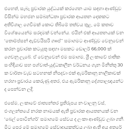
එහෙත්, සැබෑ ප‍්‍රචාරක යුද්ධයක් කරගෙන යාම සඳහා ආණ්ඩුව
විසින්ම මහජන සම්බන්ධතා ප‍්‍රචාරක ආයතන දෙකකට
අතිවිශාල ගෙවීමක් කොට තිබීමේ තත්වය තුළ, මේ කතාව
විශේෂයෙන්ම සරදමක් වන්නේය. එයින් එක් ආයතනයක් වන
‘තොම්ප්සන් ඇඞ්වයිසරි ගෲප්’’ සමාගමට ආණ්ඩුව වෙනුවෙන්
කරන ප‍්‍රචාරක කටයුතු සඳහා මසකට ඩොලර් 66,000 ක්
ගෙවනු ලැබේ. ඒ වෙනුවෙන් එම සමාගම, ශ‍්‍රී ලංකාවේ ජාතික
සංහිඳියාව සහ පශ්චාත්-යුද්ධකාලීන වර්ධනය ගැන මිනිත්තු 30
ක වාර්තා වැඩ සටහනක් නිපදවා එක් ඇමරිකානු නාලිකාවක්
හරහා ප‍්‍රචාරය කෙරුණු අතර, එය ඇමරිකානු දේශපාලඥයන්ට
ද පෙන්වන ලදි.
එසේම, ලංකාවේ ජාත්‍යන්තර ප‍්‍රතිරූපය නංවාලනු වස්,
එංගලන්තයේ නරක නාමයක් ඇති ප‍්‍රචාරක ආයතනයක් වන
‘බෙල් පොටින්ගර්’ සමාගමේ සේවය ද ලංකා ආණ්ඩුව ලබා ගනී.
මීට පෙර මේ සමාගමේ සේවාදායකත්වය ලබා ඇති අය අතරේ