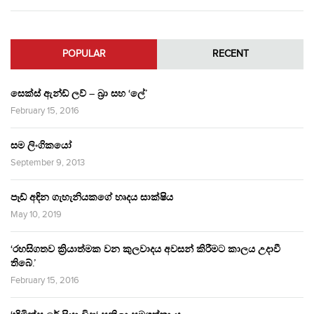
POPULAR
RECENT
සෙක්ස් ඇන්ඩ් ලව් – බ්‍රා සහ ‘ලේ’
February 15, 2016
සම ලිංගිකයෝ
September 9, 2013
පෑඩ් අඳින ගැහැනියකගේ හෘදය සාක්ෂිය
May 10, 2019
‘රහසිගතව ක්‍රියාත්මක වන කුලවාදය අවසන් කිරීමට කාලය උදාවී
තිබේ.’
February 15, 2016