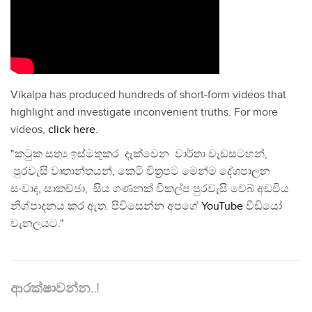
Vikalpa has produced hundreds of short-form videos that
highlight and investigate inconvenient truths. For more
videos,
click here
.
"කටුක සත්‍ය ඉස්මතුකර දැක්වෙන වාර්තා වැඩසටහන්,
පුරවැසි වෘතාන්තයන්, කෙටි චිත්‍රපට මෙන්ම දේශපාලන
සංවාද, සාකච්ඡා, සිය ගණනක් විකල්ප පුරවැසි වෙබ් අඩවිය
නිශ්පාදනය කර ඇත. පිවිසෙන්න අපගේ
YouTube
වීඩියෝ
චැනලයට."
ආරක්ෂාවන්න..!