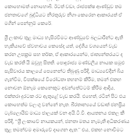
කොහොමත් නොහොබී. ඊටත් වඩා, රාජපක්ෂ ආණ්ඩුව තම
ජනතාවගේ බුද්ධියට නිරතුරුව නිගා කෙරෙන ආකාරයත් ඒ
මගින් පෙන්නුම් කෙරේ.
ශ‍්‍රී ලංකාව තුළ මාධ්‍ය හැසිරවීමට ආණ්ඩුවේ බලධාරීන්ට ඇති
හැකියාවේ ස්වභාවය කෙසේද යත්, දේශීය වශයෙන් වැඩ
කරන උපක‍්‍රම සහ තර්ක, ඒ ආකාරයෙන්ම, ජාත්‍යන්තරයට ද
වැඩ කරති යි ඔවුහූ සිතති. පොදුරාජ්‍ය මණ්ඩලීය නායක සමුළු
සැසිවාරය කාලයේ පෙනෙන්ට තිබුණු පරිදි, මාධ්‍යවේදීන් බිය
ගැන්වීම, විපක්ෂයේ විරෝධතා තහනම් කිරීම, තමන් එකඟ
නොවන ඕනෑම කෙනෙකුට අඩන්තේට්ටම් කිරීම ආදිය,
එක්තරා දුරටක රට ඇතුළේ වැඩ කරයි. එහෙත්, රටින් පිට එය
කොහෙත්ම වලංගු වන්නේ නැත. බි‍්‍රතාන්‍යයේ වඩාත් ජනප‍්‍රිය
ටැබ්ලොයිඞ් මාධ්‍ය ජාලයක් වන අයි.ටී.වී. ආයතනය එකල කී
පරිදි, ‘‘ශ‍්‍රී ලංකාවේ නායකයන්, ජනතා මතය නැමැති අධිකරණය
තුළ තමන්වම අමාරුවේ දාගෙන ඇත.’’ එය, එකඟ නොවීමට