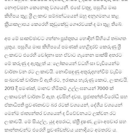
නොඉවසන කෙනෙකු වශයෙනි. එසේ වතුදු, පසුගිය මාස
කිහිපය තුළ ශ‍්‍රී ලංකාව සම්බන්ධයෙන් ඔහු අනුගමනය කළ
ක‍්‍රියාකලාපය කෙරෙහි කුඩුකේඩු ගෞරවයක් ද මා තුළ තිබේ.
අප මේ සාකච්ඡාවට ගන්නා ප‍්‍රස්තුතය හොඳින් සිහියේ තබාගත
යුතුය. පසුගිය මාස කිහිපයේ පමණක් හෙළිදරව් කෙරුණු ශ‍්‍රී
ලංකාවට එරෙහි චෝදනා සහ ඒවාට ගැනෙන සාක්ෂි අතරට
මේ කරුණු ද ඇතුළත් ය: ලෝකයෙන් වධහිංසා වැඩියෙන්ම
වාර්තා වන රට ලංකාවයි. නොවිසඳුණු අතුරුදහන්වීම් වැඩිම
සංඛ්‍යාවක් වාර්තා වී ඇති රට, ඉරාකය හැරුණු කොට, ලංකාවයි.
2013 දී පමණක්, මානව හිමිකම් උල්ලංඝනයන් 7000 ක්
ලංකාවෙන් වාර්තා වී ඇත. දවසින් දවස, ප‍්‍රජාතන්ත‍්‍-විරෝධී සහ
ඒකාධිපති ප‍්‍රවණතාවට බර රටක් වශයෙන්, දේශීය වශයෙන්
මෙන්ම ජාත්‍යන්තර වශයෙන් ද විවේචනයට ලක්වන රට
ලංකාවයි. මේ සියල්ල, යුද අපරාධ, ස්ත‍්‍රී දූෂණ, ළමා අපචාර සහ
කාන්තාවන්ට එරෙහි ප‍්‍රචණ්ඩත්වය යනාදියට අමතරව ය.