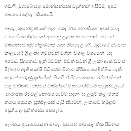
ගඩාෆි, මුගාබේ සහ මොන්සන්තෝ වැන්නන් ද සිටීම, අපට
බොහෝ දේවල් කියාපායි.
දෙමළ කුමන්ත‍්‍රණයක් ගැන කෙලින්ම නොකියන අවස්ථාවල,
එය අනියමාර්ථයෙන් අඟවනු ලැබේ. නැතහොත්, වෙනත්
ජාත්‍යන්තර කුමන්ත‍්‍රණයක් ගැන කියනු ලැබේ. යුද්ධයේ අවසාන
කාලයේ දී ශ‍්‍රී ලංකා හමුදාවන් මගින් ‘විශාල වශයෙන්’ යුද
අපරාධ සිදුකොට ඇති බවටත්, එවක් පටන් ශ‍්‍රී ලංකා ආණ්ඩුව ඒ
පිළිබඳව ඇති සාක්ෂි විධිමත්ව විනාශ කිරීමේ යෙදී තිබිය හැකි
බවටත් කරුණු දක්වමින් ‘පී.අයි.ඒ.සී’ ආයතනය මගින් නිකුත්
කළ වාර්තාව, එක්සත් ජාතීන්ගේ මානව හිමිකම් කවුන්සිලයේ
‘සාමාජික රටවල් නොමග යැවීම සඳහා’ සැලසුම් කළ ‘රහස්
න්‍යාය පත‍්‍රයක’ ප‍්‍රතිඵලයක් යැයි කියමින්, ලංකාවේ හමුදාව
පසුගිය දා ප‍්‍රතික්ෂේප කෙළේය.
ලෝකය පුරා වෙසෙන දෙමළ ප‍්‍රජාවේ දේශපාලනික පීඩනය,