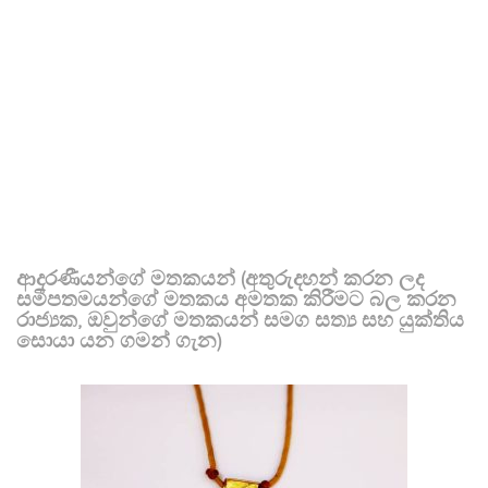
ආදරණීයන්ගේ මතකයන් (අතුරුදහන් කරන ලද
සමීපතමයන්ගේ මතකය අමතක කිරීමට බල කරන
රාජ්‍යක, ඔවුන්ගේ මතකයන් සමග සත්‍ය සහ යුක්තිය
සොයා යන ගමන් ගැන)