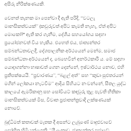
අසීරු නිරීක්ෂණයකි.
වෙනත් තැනක මා පෙන්වා දී ඇති පරිදි, ‘‘වටලෑ
මානසිකත්වයක්’’ (කවුරුවත් අපිට කැමති නැහැ, ඒත් අපිට
මොකෝ?* ඇති කර ගැනීම, දේශීය සහයෝගය සඳහා
ප‍්‍රයෝජනවත් විය හැකිය. එහෙත් එය, ජාත්‍යන්තර
සම්බන්ධතාවලදී, දේශපාලනික අර්ථයෙන් මෙන්ම, සමාජ
සම්බන්ධතා අර්ථයෙන් ද, බෙහෙවින් අනර්ථකාරී ය. මේ සඳහා
යොදාගන්නා භාෂාවත් ගෙන දෙන්නේ, ඉෂ්ටාර්ථය නොව, එහි
ප‍්‍රතිපක්ෂයයි. ‘‘ප‍්‍රචාරණය’’, ‘‘බළල් අත්’’ සහ ‘‘කුඩා සුළුතරයන්
මගින් ලෝකයා නැටවීම’’ ආදිය සිහියට නංවන්නේ, සීතල යුද්ධ
කාලයේ ඇමරිකානු සහ සෝවියට් කඳවුරු තුළ පැවති භීතිකා
මානසිකත්වයක් මිස, විවෘත ප‍්‍රජාතන්ත‍්‍රවාදි ලක්ෂණයක්
නොවේ.
බුද්ධිමත් කතාවක් මෑතක දී අසන්ට ලැබුණේ මාදුළුවාවේ
සෝභිත හිමියන්ගෙනි: ’’ශ‍්‍රී ලංකාව, ජාත්‍යන්තර ප‍්‍රජාවේ