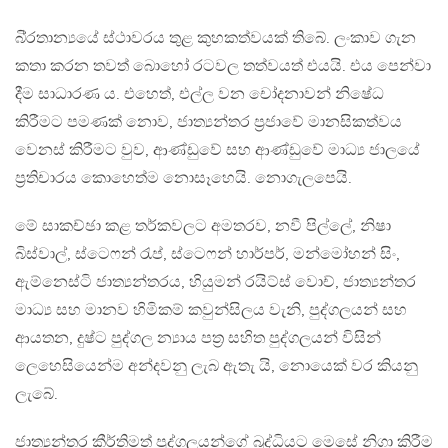
බි‍්‍රතාන්‍යයේ ස්ථාවරය තුළ කුහකත්වයක් තිබේ. ලංකාව ගැන
කතා කරන තවත් බොහෝ රටවල තත්වයත් එයයි. එය පෙන්වා
දීම සාධාරණ ය. එහෙත්, එල්ල වන චෝදනාවන් නිෂේධ
කිරීමට පමණක් නොව, ජාත්‍යන්තර ප‍්‍රජාවේ මානසිකත්වය
වෙනස් කිරීමට වුව, ආණ්ඩුවේ සහ ආණ්ඩුවේ මාධ්‍ය ජාලයේ
ප‍්‍රතිචාරය කොහෙත්ම නොසෑහෙයි. නොගැලපෙයි.
මේ සාකච්ඡා කළ තර්කවලට අමතරව, නවී පිල්ලේ, නිෂා
බිස්වාල්, ස්ටෙෆන් රැප්, ස්ටෙෆන් හාර්පර්, මන්මෝහන් සිං,
ඇම්නෙස්ටි ජාත්‍යන්තරය, හියුමන් රයිට්ස් වොච්, ජාත්‍යන්තර
මාධ්‍ය සහ මානව හිමිකම් කවුන්සිලය වැනි, පුද්ගලයන් සහ
ආයතන, දුෂ්ට පුද්ගල න්‍යාය පත‍්‍ර සහිත පුද්ගලයන් විසින්
ලෙහෙසියෙන්ම අන්දවනු ලැබ ඇතැ යි, නොයෙක් වර කියනු
ලැබේ.
ජාත්‍යන්තර කීර්තිමත් පුද්ගලයන්ගේ බුද්ධියට මෙසේ නිගා කිරීම