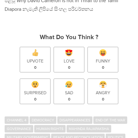
පළවූ Why David Cameron is not in Thrall to the Tamil
Diapora නැමැති ලිපියේ සිංහල පරිවර්තනය
What Do You Think ?
UPVOTE
LOVE
FUNNY
0
0
0
SURPRISED
SAD
ANGRY
0
0
0
CHANNEL 4
DEMOCRACY
DISAPPEARANCES
END OF THE WAR
GOVERNANCE
HUMAN RIGHTS
MAHINDA RAJAPAKSHA
MILITARY GOVERNMENT
PEACE AND RECONCILIATION
POLITICS