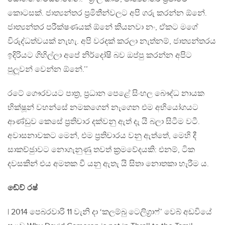
කොටසක්. ජාත්‍යන්තර ප‍්‍රමිතීන්වලට අපි ගරු කරන්න ඕනේ.
ජාත්‍යන්තර පරීක්ෂණයක් ඕනේ කියනවා නං, ඒකට මගේ
විරුද්ධත්වයක් නැහැ. අපි වරදක් කරලා නැත්නම්, ජාත්‍යන්තරය
ඉදිරියට ගිහිල්ලා අපේ නිර්දෝෂි බව ඔප්පු කරන්න අපිට
පුලූවන් වෙන්න ඕනේ.’’
රටේ ගෞරවයට පාත‍්‍ර, ප‍්‍රධාන පෙළේ සිංහල බෞද්ධ නායක
භික්ෂූන් වහන්සේ නමකගෙන් නැගෙන එම අභියෝගයට
ආණ්ඩුව කෙසේ ප‍්‍රතිචාර දක්වනු ඇත් දැ යි බලා සිටීම වටී.
අවාසනාවකට මෙන්, එම ප‍්‍රතිචාරය වනු ඇත්තේ, මෙහි දී
සාකච්ඡුාවට නොගැනුණු තවත් ක‍්‍රමවේදයකි: එනම්, ටික
දවසකින් එය අමතක වී යනු ඇතැ යි සිතා නොතකා හැරීම ය.
ඬේව් රෂ්
| 2014 පෙබරවාරි 11 වැනි දා ‘කලම්බු ටෙලිග‍්‍රාෆ්’ වෙබ් අඩවියේ