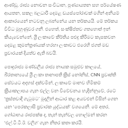
ආණ්ඩු, රාජ්‍ය නොවන සංවිධාන, පුණ්‍යායතන සහ පර්යේෂණ
ආයතන, සකල බලධාරී දෙමළ ඩයස්පෝරාවක් මගින් අනියම්
ආකාරයෙන් නටවනු ලබන්නේය යන තර්කයයි. මේ තර්කය
විවිධ මුහුණුවර ගනී. එහෙත්, සංක්ෂිප්තව ගතහොත් ඉන්
කියැවෙන්නේ, ශ‍්‍රී ලංකාවේ කීර්තිය පළුදු කිරීමට කැසකවන
දෙමළ කුමන්ත‍්‍රණයක් හරහා ලංකාවට එරෙහි ජගත් මඩ
ප‍්‍රචාරයක් දියත්ව ඇති බවයි.
පොදුරාජ්‍ය මණ්ඩලීය රාජ්‍ය නායක සමුළුව කාලයේ,
බි‍්‍රතාන්‍යයේ ශ‍්‍රී ලංකා තානාපති ක‍්‍රිස් නෝනිස්, CNN ප‍්‍රවෘත්ති
සේවයට අදහස් දක්වමින්, ලංකාවේ මානව හිමිකම්
ක‍්‍රියාකලාපය ගැන එල්ල වන විවේචනය හැඳින්නුවේ, රටේ
‘ත‍්‍රස්තවාදී ගැටුමට’ මුදලින් ආධාර කළ අයවළුන් විසින් ගෙන
යන ‘පෙරකලාසි ප‍්‍රචාරක යුද්ධයක්’ වශයෙනි. මේ අතර,
ගෝඨාභය රාජපක්ෂ ද, තැන් තැන්වල හොල්මන් කරන
‘එල්.ටී.ටී.ඊ. වලිග’ ගැන නිතර කතා කරයි.