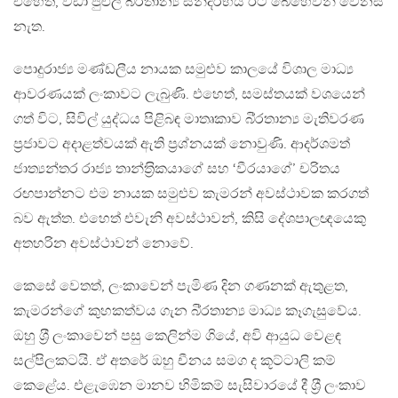
එහෙත්, වඩා පුළුල් බි‍්‍රතාන්‍ය සන්දර්භය ඊට බෙහෙවින් වෙනස්
නැත.
පොදුරාජ්‍ය මණ්ඩලීය නායක සමුළුව කාලයේ විශාල මාධ්‍ය
ආවරණයක් ලංකාවට ලැබුණි. එහෙත්, සමස්තයක් වශයෙන්
ගත් විට, සිවිල් යුද්ධය පිළිබඳ මාතෘකාව බි‍්‍රතාන්‍ය මැතිවරණ
ප‍්‍රජාවට අදාළත්වයක් ඇති ප‍්‍රශ්නයක් නොවුණි. ආදර්ශමත්
ජාත්‍යන්තර රාජ්‍ය තාන්ත‍්‍රිකයාගේ සහ ‘වීරයාගේ’ චරිතය
රඟපාන්නට එම නායක සමුළුව කැමරන් අවස්ථාවක කරගත්
බව ඇත්ත. එහෙත් එවැනි අවස්ථාවන්, කිසි දේශපාලඥයෙකු
අතහරින අවස්ථාවන් නොවේ.
කෙසේ වෙතත්, ලංකාවෙන් පැමිණ දින ගණනක් ඇතුළත,
කැමරන්ගේ කුහකත්වය ගැන බි‍්‍රතාන්‍ය මාධ්‍ය කෑගැසුවේය.
ඔහු ශ‍්‍රී ලංකාවෙන් පසු කෙලින්ම ගියේ, අවි ආයුධ වෙළඳ
සල්පිලකටයි. ඒ අතරේ ඔහු චීනය සමග ද කූට්ටාලි කම්
කෙළේය. එළැඹෙන මානව හිමිකම් සැසිවාරයේ දී ශ‍්‍රී ලංකාව