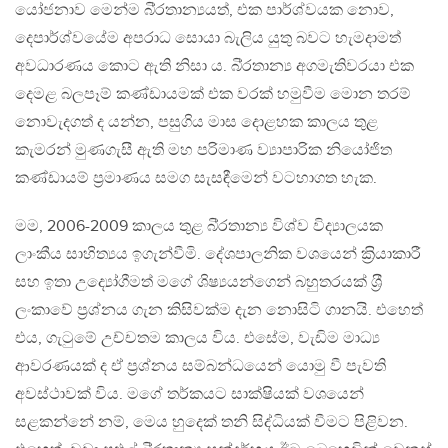
යෝජනාව මෙන්ම බි‍්‍රතාන්‍යයත්, එක පාර්ශ්වයක නොව,
දෙපාර්ශ්වයේම අපරාධ සොයා බැලිය යුතු බවට හැමදාමත්
අවධාරණය කොට ඇති නිසා ය. බි‍්‍රතාන්‍ය අගමැතිවරයා එක
දෙමළ බලපෑම් කණ්ඩායමක් එක වරක් හමුවීම මොන තරම්
නොවැදගත් ද යන්න, පසුගිය මාස දොළහක කාලය තුළ
කැමරන් මුණගැසී ඇති මහ පරිමාණ ව්‍යාපාරික නියෝජිත
කණ්ඩායම් ප‍්‍රමාණය සමග සැසඳීමෙන් වටහාගත හැක.
මම, 2006-2009 කාලය තුළ බි‍්‍රතාන්‍ය විශ්ව විද්‍යාලයක
ලාංකීය සාහිත්‍යය ඉගැන්වීමි. දේශපාලනික වශයෙන් ක‍්‍රියාකාරී
සහ ඉතා උද්‍යෝගීමත් මගේ ශිෂ්‍යයන්ගෙන් බහුතරයක් ශ‍්‍රී
ලංකාවේ ප‍්‍රශ්නය ගැන කිසිවක්ම දැන නොසිටි ගානයි. එහෙත්
එය, ගැටුමේ උච්චතම කාලය විය. එසේම, වැඩිම මාධ්‍ය
ආවරණයක් ද ඒ ප‍්‍රශ්නය සම්බන්ධයෙන් යොමු වී පැවති
අවස්ථාවක් විය. මගේ තර්කයට සාක්ෂියක් වශයෙන්
සළකන්නේ නම්, මෙය හුදෙක් තනි සිද්ධියක් වීමට පිළිවන.