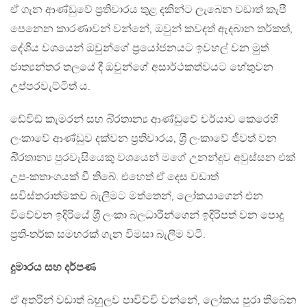
ඒ ගැන ආණ්ඩුවේ ප‍්‍රතිචාරය තුළ දකින්ට ලැබෙන වඩාත් කැපී
පෙනෙන කාරණාවන් වන්නේ, ඔවුන් කවදත් ඇදබාන තර්කත්,
දේශීය වශයෙන් ඔවුන්ගේ ප‍්‍රයෝජනයට ඉවහල් වන මුත්
ජාත්‍යන්තර තලයේ දී ඔවුන්ගේ අසාර්ථකත්වයට හේතුවන
උප්පරවැට්ටිත් ය.
ඩේවිඞ් කැමරන් සහ බි‍්‍රතාන්‍ය ආණ්ඩුවේ චර්යාව කෙරෙහි
ලංකාවේ ආණ්ඩුව දක්වන ප‍්‍රතිචාරය, ශ‍්‍රී ලංකාවේ ජීවත් වන
බි‍්‍රතාන්‍ය පුරවැසියෙකු වශයෙන් මගේ උනන්දුව අවුස්සන එක්
උප-කතාංගයක් වී තිබේ. එහෙත් ඒ දෙස වඩාත්
සවිස්තරාත්මකව බැලීමට මත්තෙන්, ලෝකයාගෙන් එන
විවේචන ඉදිරියේ ශ‍්‍රී ලංකා බලධාරීන්ගෙන් ඉදිරිපත් වන පොදු
ප‍්‍රති-තර්ක සමහරක් ගැන විමසා බැලීම වටී.
දුමාරය සහ දර්පණ
ඒ අතරින් වඩාත් බහුලව පාවිච්චි වන්නේ, ලෝකය පුරා තිබෙන