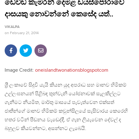
ඩේවිඞ් කැමරන් දෙමළ ඩයස්පෝරාවේ
දාසයකු නොවන්නේ කෙසේද යත්..
VIKALPA
on
February 21, 2014
Image Credit:
oneislandtwonationsblogspotcom
ශ‍්‍රී ලංකාවේ සිදුවී යැයි කියන යුද අපරාධ සහ මානව හිමිකම්
උල්ලංඝනයන් පිළිබඳ තුන්වැනි යෝජනාවක් සැලකිල්ලට
ගැනීමට නියමිත, මාර්තු මාසයේ පැවැත්වෙන එක්සත්
ජාතීන්ගේ මානව හිමිකම් කවුන්සිලයේ සැසිවාරය කෙරෙහි
හතර වටින් පීඩනය වැඩෙද්දී, ඒ ගැන ලියැවෙන දේවල් ද
බහුලව කියවන්නට, අසන්නට ලැබෙයි.