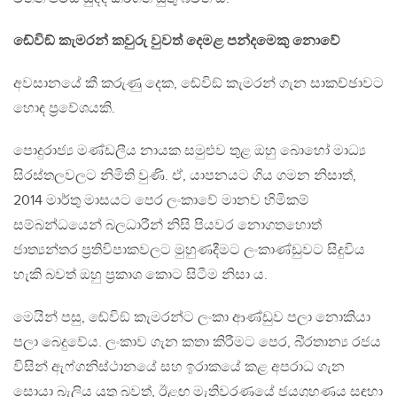
ඬේවිඞ් කැමරන් කවුරු වුවත් දෙමළ පන්දමෙකු නොවේ
අවසානයේ කී කරුණු දෙක, ඬේවිඞ් කැමරන් ගැන සාකච්ඡාවට
හොඳ ප‍්‍රවේශයකි.
පොදුරාජ්‍ය මණ්ඩලීය නායක සමුළුව තුළ ඔහු බොහෝ මාධ්‍ය
සිරස්තලවලට නිමිති වුණි. ඒ, යාපනයට ගිය ගමන නිසාත්,
2014 මාර්තු මාසයට පෙර ලංකාවේ මානව හිමිකම්
සම්බන්ධයෙන් බලධාරීන් නිසි පියවර නොගතහොත්
ජාත්‍යන්තර ප‍්‍රතිවිපාකවලට මුහුණදීමට ලංකාණ්ඩුවට සිදුවිය
හැකි බවත් ඔහු ප‍්‍රකාශ කොට සිටීම නිසා ය.
මෙයින් පසු, ඬේවිඞ් කැමරන්ට ලංකා ආණ්ඩුව පලා නොකියා
පලා බෙදුවේය. ලංකාව ගැන කතා කිරීමට පෙර, බි‍්‍රතාන්‍ය රජය
විසින් ඇෆ්ගනිස්ථානයේ සහ ඉරාකයේ කළ අපරාධ ගැන
සොයා බැලිය යුතු බවත්, ඊළඟ මැතිවරණයේ ජයග‍්‍රහණය සඳහා