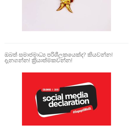
ඔබත් සමාජමාධ්‍ය පරිශීලකයෙක්ද? කියවන්න!
දැනගන්න! ක්‍රියාත්මකවන්න!