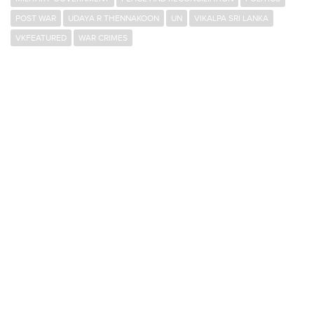
POST WAR
UDAYA R THENNAKOON
UN
VIKALPA SRI LANKA
VKFEATURED
WAR CRIMES