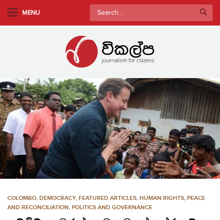
S
Search
MENU
k
for:
i
p
t
o
m
a
i
n
c
o
n
t
e
n
COLOMBO
,
DEMOCRACY
,
FEATURED ARTICLES
,
HUMAN RIGHTS
,
PEACE
t
AND RECONCILIATION
,
POLITICS AND GOVERNANCE