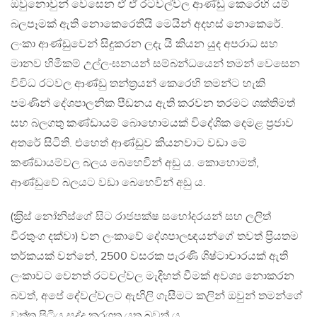
ඔවුනොවුන් වෙසෙන ඒ ඒ රටවල්වල ආණ්ඩු කෙරෙහි යම්
බලපෑමක් ඇති නොකෙරෙතියි මෙයින් අදහස් නොකෙරේ.
ලංකා ආණ්ඩුවෙන් සිදුකරන ලදැ යි කියන යුද අපරාධ සහ
මානව හිමිකම් උල්ලංඝනයන් සම්බන්ධයෙන් තමන් වෙසෙන
විවිධ රටවල ආණ්ඩු තන්ත‍්‍රයන් කෙරෙහි තමන්ට හැකි
පමණින් දේශපාලනික පීඩනය ඇති කරවන තරමට ශක්තිමත්
සහ බලගතු කණ්ඩායම් බොහොමයක් විදේශික දෙමළ ප‍්‍රජාව
අතරේ සිටිති. එහෙත් ආණ්ඩුව කියනවාට වඩා මේ
කණ්ඩායම්වල බලය බෙහෙවින් අඩු ය. කොහොමත්,
ආණ්ඩුවේ බලයට වඩා බෙහෙවින් අඩු ය.
(ක‍්‍රිස් නෝනිස්ගේ සිට රාජපක්ෂ සහෝදරයන් සහ ලලිත්
වීරතුංග දක්වා) වන ලංකාවේ දේශපාලඥයන්ගේ තවත් ප‍්‍රියතම
තර්කයක් වන්නේ, 2500 වසරක පැරණි ශිෂ්ටාචාරයක් ඇති
ලංකාවට වෙනත් රටවල්වල මැදිහත් වීමක් අවශ්‍ය නොකරන
බවත්, අපේ දේවල්වලට ඇඟිලි ගැසීමට කලින් ඔවුන් තමන්ගේ
වත්ත පිටිය සුද්ද කරගත යුතු බවත් ය.