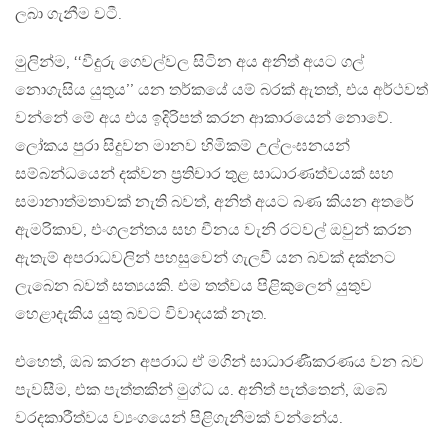
ලබා ගැනීම වටී.
මුලින්ම, ‘‘වීදුරු ගෙවල්වල සිටින අය අනිත් අයට ගල්
නොගැසිය යුතුය’’ යන තර්කයේ යම් බරක් ඇතත්, එය අර්ථවත්
වන්නේ මේ අය එය ඉදිරිපත් කරන ආකාරයෙන් නොවේ.
ලෝකය පුරා සිදුවන මානව හිමිකම් උල්ලංඝනයන්
සම්බන්ධයෙන් දක්වන ප‍්‍රතිචාර තුළ සාධාරණත්වයක් සහ
සමානාත්මතාවක් නැති බවත්, අනිත් අයට බණ කියන අතරේ
ඇමරිකාව, එංගලන්තය සහ චීනය වැනි රටවල් ඔවුන් කරන
ඇතැම් අපරාධවලින් පහසුවෙන් ගැලවී යන බවක් දක්නට
ලැබෙන බවත් සත්‍යයකි. එම තත්වය පිළිකුලෙන් යුතුව
හෙළාදැකිය යුතු බවට විවාදයක් නැත.
එහෙත්, ඔබ කරන අපරාධ ඒ මගින් සාධාරණීකරණය වන බව
පැවසීම, එක පැත්තකින් මුග්ධ ය. අනිත් පැත්තෙන්, ඔබේ
වරදකාරීත්වය ව්‍යංගයෙන් පිළිගැනීමක් වන්නේය.