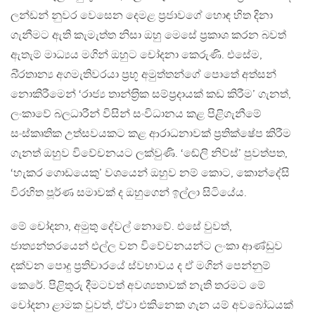
ලන්ඩන් නුවර වෙසෙන දෙමළ ප‍්‍රජාවගේ හොඳ හිත දිනා
ගැනීමට ඇති කැමැත්ත නිසා ඔහු මෙසේ ප‍්‍රකාශ කරන බවත්
ඇතැම් මාධ්‍යය මගින් ඔහුට චෝදනා කෙරුණි. එසේම,
බි‍්‍රතාන්‍ය අගමැතිවරයා ප‍්‍රභූ අමුත්තන්ගේ පොතේ අත්සන්
නොකිරීමෙන් ‘රාජ්‍ය තාන්ත‍්‍රික සම්ප‍්‍රදායක් කඩ කිරීම’ ගැනත්,
ලංකාවේ බලධාරීන් විසින් සංවිධානය කළ පිළිගැනීමේ
සංස්කෘතික උත්සවයකට කළ ආරාධනාවක් ප‍්‍රතික්ෂේප කිරීම
ගැනත් ඔහුව විවේචනයට ලක්වුණි. ‘ඬේලි නිව්ස්’ පුවත්පත,
‘හැකර ගොඩයෙකු’ වශයෙන් ඔහුව නම් කොට, කොන්දේසි
විරහිත පූර්ණ සමාවක් ද ඔහුගෙන් ඉල්ලා සිටියේය.
මේ චෝදනා, අමුතු දේවල් නොවේ. එසේ වුවත්,
ජාත්‍යන්තරයෙන් එල්ල වන විවේචනයන්ට ලංකා ආණ්ඩුව
දක්වන පොදු ප‍්‍රතිචාරයේ ස්වභාවය ද ඒ මගින් පෙන්නුම්
කෙරේ. පිළිතුරු දීමටවත් අවශ්‍යතාවක් නැති තරමට මේ
චෝදනා ළාමක වුවත්, ඒවා එකිනෙක ගැන යම් අවබෝධයක්