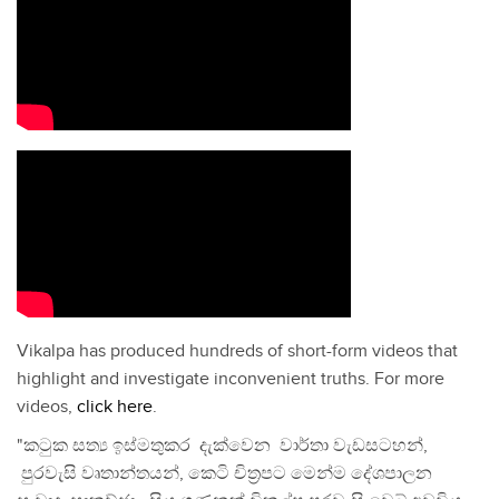
Vikalpa has produced hundreds of short-form videos that
highlight and investigate inconvenient truths. For more
videos,
click here
.
"කටුක සත්‍ය ඉස්මතුකර දැක්වෙන වාර්තා වැඩසටහන්,
පුරවැසි වෘතාන්තයන්, කෙටි චිත්‍රපට මෙන්ම දේශපාලන