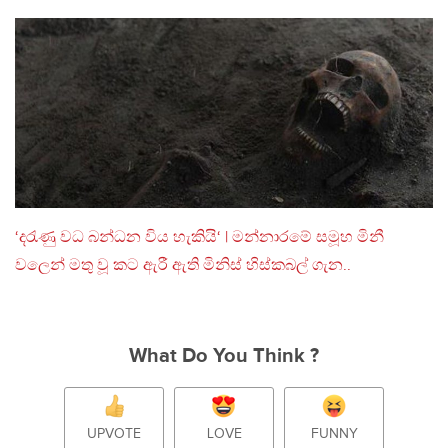
‘දරැණු වධ බන්ධන විය හැකියි‘ | මන්නාරමේ සමූහ මිනී
වලෙන් මතු වූ කට ඇරී ඇති මිනිස් හිස්කබල් ගැන..
What Do You Think ?
UPVOTE
LOVE
FUNNY