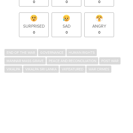
0
0
0
SURPRISED
SAD
ANGRY
0
0
0
END OF THE WAR
GOVERNANCE
HUMAN RIGHTS
MANNAR MASS GRAVE
PEACE AND RECONCILIATION
POST WAR
VIKALPA
VIKALPA SRI LANKA
VKFEATURED
WAR CRIMES