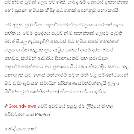
සමන්විත වූවක් ලෙස පමණකි. යාබද බිම් කොටස් ද කනත්තක
හෝ සුසාන භූමියක කිසිදු සටහනක් පෙන්නුම් නො කරයි.
මේ අනුව පුරා විද්‍යා දෙපාර්තමේන්තුවේ ප‍්‍රකාශ තරමක් සැක
සහිත ය. මෙම ප්‍රදේශය සැබවින් ම කනත්තක් ලෙසට පැවති
බවත් සියලූ ඇටසැකිලි කොටස් එම භූමිය එසේ කනත්තක්
ලෙස භාවිත කළ කාලය ආශ‍්‍රිත කාබන් දාතම් දරන බවත්
තහවුරු කරමින් ආචාර්ය දිසානායකට සහ පුරා විද්‍යා
දෙපාර්තමේන්තුවට තම ප‍්‍රකාශය මීට වඩා නිවැරදිව සනාථ කළ
නොහැකි වුව හොත් මන්නාරම් සමූහ මිනී වළ සම්බන්ධයෙන්
මීට වඩා දැඩි සහ ස්වාධීන පරීක්ෂණ පවත්වන්නැයි ඉල්ලා
සිටින්නවුන් තෘප්තිමත් හෝ නිහඬ නො විය හැකි ය.
@
Groundviews
වෙබ් අඩවියේ පළවූ එම ලිපියේ සිංහල
පරිවර්තනය @
Vikalpa
සබැදි සටහනක්