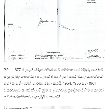
P.Plan 677 මැයැති තිරුකේතීස්වරම් ගම්මානයේ පිඹුරු පත බිම්
මැනුම සිදු කෙරෙන කාලයේ දී හෝ ඉන් පෙර එක දු කනත්තක්
හෝ පැවති බවක් වාර්තා නො කරයි. 1954, 1955 සහ 1961
වසරවලට අයත් නිල මිනුම් ලේඛනවල ප‍්‍රදේශයේ බිම් කොටස්
සවිස්තරාත්මකව පැහැදිලි කෙරෙයි.