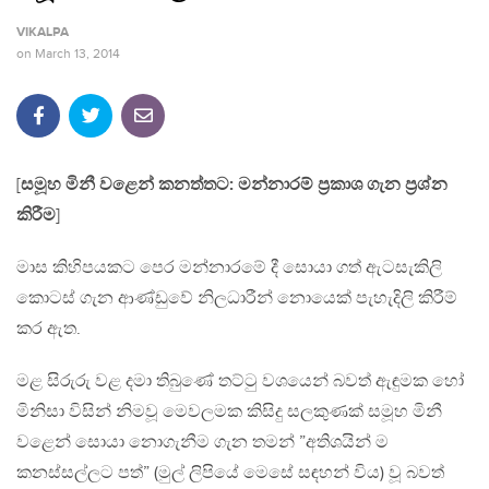
VIKALPA
on
March 13, 2014
[
සමූහ මිනී වළෙන් කනත්තට: මන්නාරම් ප‍්‍රකාශ ගැන ප‍්‍රශ්න
කිරීම
]
මාස කිහිපයකට පෙර මන්නාරමේ දී සොයා ගත් ඇටසැකිලි
කොටස් ගැන ආණ්ඩුවේ නිලධාරීන් නොයෙක් පැහැදිලි කිරීම්
කර ඇත.
මළ සිරුරු වළ දමා තිබුණේ තට්ටු වශයෙන් බවත් ඇඳුමක හෝ
මිනිසා විසින් නිමවූ මෙවලමක කිසිදු සලකුණක් සමූහ මිනී
වළෙන් සොයා නොගැනීම ගැන තමන් ”අතිශයින් ම
කනස්සල්ලට පත්” (මුල් ලිපියේ මෙසේ සඳහන් විය) වූ බවත්