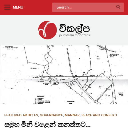
S
Search
MENU
k
for:
i
p
t
o
m
a
i
n
c
o
n
t
e
n
FEATURED ARTICLES
,
GOVERNANCE
,
MANNAR
,
PEACE AND CONFLICT
t
සමූහ මිනී වළෙන් කනත්තට…