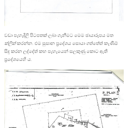
වඩා පැහැදිලි පිටපතක් ලබා ගැනීමට මෙම ඡායාරූපය මත
ක්ලික්
කරන්න. එම සුසාන ප්‍රදේශය සොයා ගත්තේත් කැණීම්
සිදු කරන ලද්දේත් කහ පැහැයෙන් සලකුණු කොට ඇති
ප‍්‍රදේශයෙහි ය.