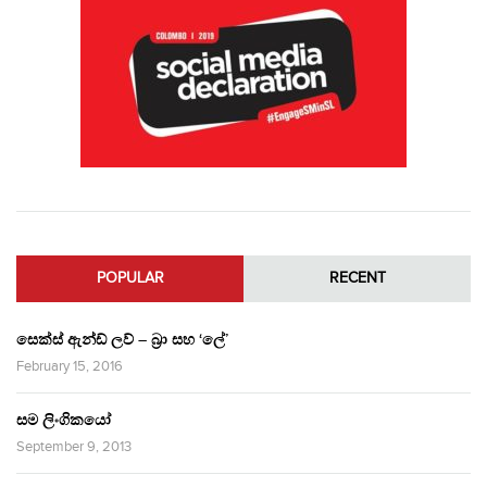
POPULAR
RECENT
සෙක්ස් ඇන්ඩ් ලව් – බ්‍රා සහ ‘ලේ’
February 15, 2016
සම ලිංගිකයෝ
September 9, 2013