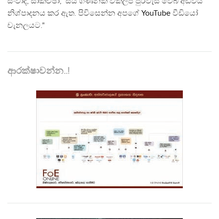
සංවාද, සාකච්ඡා, සිය ගණනක් විකල්ප පුරවැසි වෙබ් අඩවිය
නිශ්පාදනය කර ඇත. පිවිසෙන්න අපගේ
YouTube
වීඩියෝ
චැනලයට."
ආරක්ෂාවන්න..!