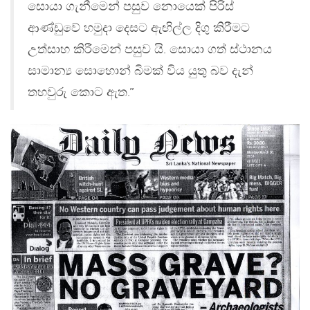
සොයා ගැනීමෙන් පසුව නොයෙක් පිරිස්
ආණ්ඩුවේ හමුදා දෙසට ඇඟිල්ල දිගු කිරීමට
උත්සාහ කිරීමෙන් පසුව යි. සොයා ගත් ස්ථානය
සාමාන්‍ය සොහොන් බිමක් විය යුතු බව දැන්
තහවුරු කොට ඇත.”