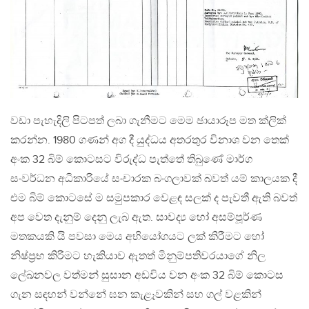
වඩා පැහැදිලි පිටපත් ලබා ගැනීමට මෙම ඡායාරූප මත ක්ලික්
කරන්න. 1980 ගණන් අග දී යුද්ධය අතරතුර විනාශ වන තෙක්
අංක 32 බිම් කොටසට විරුද්ධ පැත්තේ තිබුණේ මාර්ග
සංවර්ධන අධිකාරියේ සංචාරක බංගලාවක් බවත් යම් කාලයක දී
එම බිම් කොටසේ ම සමුපකාර වෙළඳ සලක් ද පැවතී ඇති බවත්
අප වෙත දැනුම් දෙනු ලැබ ඇත. සාවද්‍ය හෝ අසම්පූර්ණ
මතකයකි යි පවසා මෙය අභියෝගයට ලක් කිරීමට හෝ
නිෂ්ප‍්‍රභ කිරීමට හැකියාව ඇතත් මිනුම්පතිවරයාගේ නිල
ලේඛනවල වත්මන් සුසාන අඩවිය වන අංක 32 බිම් කොටස
ගැන සඳහන් වන්නේ ඝන කැළෑවකින් සහ ගල් වළකින්