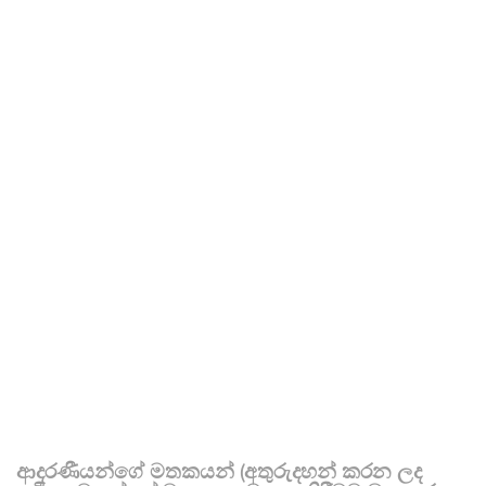
ආදරණීයන්ගේ මතකයන් (අතුරුදහන් කරන ලද