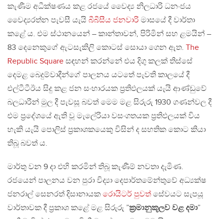
කැණීම අධීක්ෂණය කළ රජයේ වෛද්‍ය නිලධාරි ධනංජය
වෛද්‍යරත්න පැවසී යැයි
බීබීසීය ජනවාරි
මාසයේ දී වාර්තා
කළේ ය. එම ස්ථානයෙන් – කාන්තාවන්, පිරිමින් සහ ළමයින් –
83 දෙනෙකුගේ ඇටසැකිලි කොටස් සොයා ගෙන ඇත.
The
Republic Square
සඳහන් කරන්නේ එය දිගු කලක් තිස්සේ
දෙමළ බෙදුම්වාදීන්ගේ පාලනය යටතේ පැවති කාලයේ දී
එල්ටීටීඊය සිදු කළ ජන සංහාරයක ප‍්‍රතිඵලයක් යැයි ආණ්ඩුවේ
බලධාරීන් මුල දී පැවසූ බවත් මෙම මළ සිරුරු 1930 ගණන්වල දී
එම ප‍්‍රදේශයේ ඇති වූ මැලේරියා වසංගතයක ප‍්‍රතිඵලයක් විය
හැකි යැයි පොලිස් ප‍්‍රකාශකයෙකු විසින් ද සහතික කොට කියා
තිබූ බවත් ය.
මාර්තු වන 9 දා එහි කරමින් තිබූ කැණීම් නවතා දැමිණ.
රජයෙන් පාලනය වන පුරා විද්‍යා දෙපාර්තමේන්තුවේ අධ්‍යක්ෂ
ජනරාල් සෙනරත් දිසානායක
රොයිටර් පුවත්
සේවයට සැපයූ
වාර්තාවක දී ප‍්‍රකාශ කළේ මළ සිරුරු ”
ක‍්‍රමානුකූලව වළ දමා
”