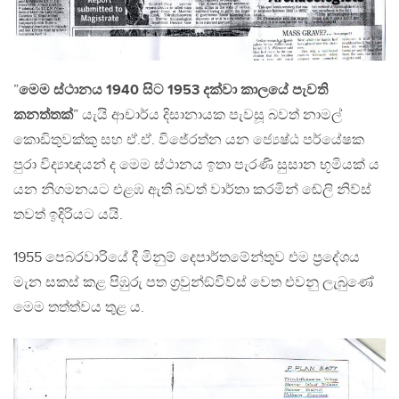
”
මෙම ස්ථානය 1940 සිට 1953 දක්වා කාලයේ පැවති
කනත්තක්
” යැයි ආචාර්ය දිසානායක පැවසූ බවත් නාමල්
කොඩිතුවක්කු සහ ඒ.ඒ. විජේරත්න යන ජ්‍යෙෂ්ඨ පර්යේෂක
පුරා විද්‍යාඥයන් ද මෙම ස්ථානය ඉතා පැරණි සුසාන භූමියක් ය
යන නිගමනයට එළඹ ඇති බවත් වාර්තා කරමින් ඬේලි නිව්ස්
තවත් ඉදිරියට යයි.
1955 පෙබරවාරියේ දී මිනුම් දෙපාර්තමේන්තුව එම ප‍්‍රදේශය
මැන සකස් කළ පිඹුරු පත ග‍්‍රවුන්ඞ්වීව්ස් වෙත එවනු ලැබුණේ
මෙම තත්ත්වය තුළ ය.