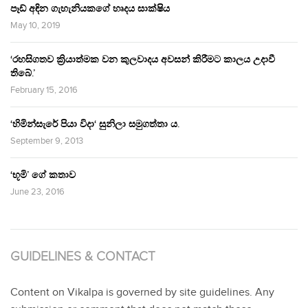
පෑඩ් අඳින ගැහැනියකගේ හෘදය සාක්ෂිය
May 10, 2019
‘රහසිගතව ක්‍රියාත්මක වන කුලවාදය අවසන් කිරීමට කාලය උදාවී
තිබේ.’
February 15, 2016
‘හිමින්සැරේ පියා විදා‘ සුනිලා සමුගත්තා ය.
September 9, 2013
‘භූමි’ ගේ කතාව
June 23, 2016
GUIDELINES & CONTACT
Content on Vikalpa is governed by site guidelines. Any