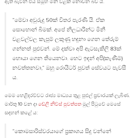
ඇති බැවින් එය සමූහ මිනී වළක් නොවන බව යි.
”මේවා අවුරුදු 50ක් විතර පැරණි යි. ඒක
සොහොන් බිමක්. අපේ නිලධාරීන්ට මිනී
වළවල්වල කැපුම් ලකුණු හඳුනා ගෙන තේරුම්
ගන්නත් පුළුවන්. මේ දක්වා අපි ඇටසැකිලි 83ක්
හොයා ගෙන තියෙනවා. හෙට ඉඳන් අපි(කැණීම්)
නවත්තනවා,” ඔහු රොයිටර් පුවත් සේවයට පැවසී
ය.
මෙම හෙළිදරව්වට රාජ්‍ය මාධ්‍යය තුළ පුළුල් ප‍්‍රචාරයක් ලැබිණ.
මාර්තු 10 වන දා
ඬේලි නිව්ස් පුවත්පත
මුල් පිටුවේ මෙසේ
සඳහන් කළේ ය:
”කොමසාරිස්වරයාගේ ප‍්‍රකාශය සිදු වන්නේ