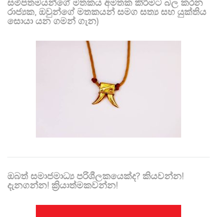
සමීපතමයන්ගේ මතකය අමතක කිරීමට බල කරන
රාජ්‍යක, ඔවුන්ගේ මතකයන් සමග සත්‍ය සහ යුක්තිය
සොයා යන ගමන් ගැන)
ඔබත් සමාජමාධ්‍ය පරිශීලකයෙක්ද? කියවන්න!
දැනගන්න! ක්‍රියාත්මකවන්න!