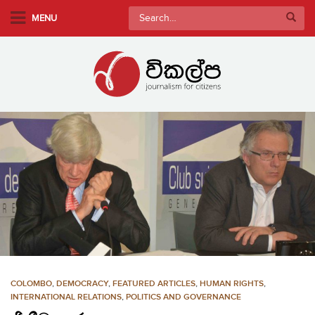
S
Search
MENU
k
for:
i
p
t
o
m
a
i
n
c
o
n
t
e
n
COLOMBO
,
DEMOCRACY
,
FEATURED ARTICLES
,
HUMAN RIGHTS
,
t
INTERNATIONAL RELATIONS
,
POLITICS AND GOVERNANCE