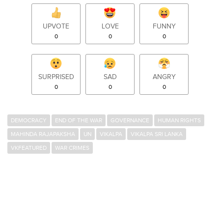
UPVOTE
LOVE
FUNNY
0
0
0
SURPRISED
SAD
ANGRY
0
0
0
DEMOCRACY
END OF THE WAR
GOVERNANCE
HUMAN RIGHTS
MAHINDA RAJAPAKSHA
UN
VIKALPA
VIKALPA SRI LANKA
VKFEATURED
WAR CRIMES