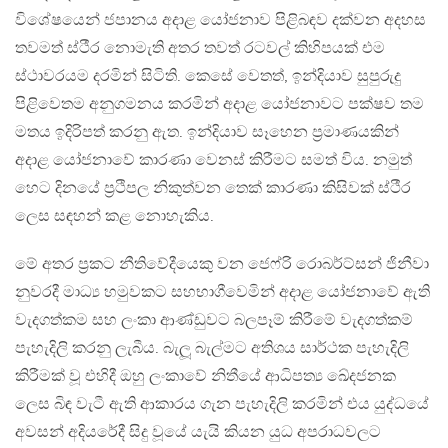
විශේෂයෙන් ජපානය අදාළ යෝජනාව පිළිබඳව දක්වන අදහස
තවමත් ස්ථීර නොමැති අතර තවත් රටවල් කිහිපයක් එම
ස්ථාවරයම දරමින් සිටිති. කෙසේ වෙතත්, ඉන්දියාව සුපුරුදු
පිළිවෙතම අනුගමනය කරමින් අදාළ යෝජනාවට පක්ෂව තම
මතය ඉදිරිපත් කරනු ඇත. ඉන්දියාව සෑහෙන ප්‍රමාණයකින්
අදාළ යෝජනාවේ කාරණා වෙනස් කිරීමට සමත් විය. නමුත්
හෙට දිනයේ ප්‍රථිපල නිකුත්වන තෙක් කාරණා කිසිවක් ස්ථීර
ලෙස සඳහන් කළ නොහැකිය.
මේ අතර ප්‍රකට නීතිවේදීයෙකු වන ජෙෆ්රි රොබර්ට්සන් ජිනීවා
නුවරදී මාධ්‍ය හමුවකට සහභාගීවෙමින් අදාළ යෝජනාවේ ඇති
වැදගත්කම සහ ලංකා ආණ්ඩුවට බලපෑම් කිරීමේ වැදගත්කම්
පැහැදිලි කරනු ලැබීය. බැලූ බැල්මට අතිශය සාර්ථක පැහැදිලි
කිරීමක් වූ එහිදී ඔහු ලංකාවේ නිතීයේ ආධිපත්‍ය ඛේදජනක
ලෙස බිඳ වැටී ඇති ආකාරය ගැන පැහැදිලි කරමින් එය යුද්ධයේ
අවසන් අදියරේදී සිදු වූයේ යැයි කියන යුධ අපරාධවලට