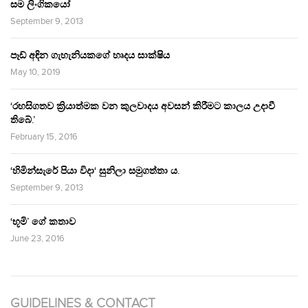
සම ලිංගිකයෝ
September 9, 2013
පෑඩ් අඳින ගැහැනියකගේ හෘදය සාක්ෂිය
May 10, 2019
‘රහසිගතව ක්‍රියාත්මක වන කුලවාදය අවසන් කිරීමට කාලය උදාවී
තිබේ.’
February 15, 2016
‘හිමින්සැරේ පියා විදා‘ සුනිලා සමුගත්තා ය.
September 9, 2013
‘භූමි’ ගේ කතාව
June 23, 2016
GUIDELINES & CONTACT