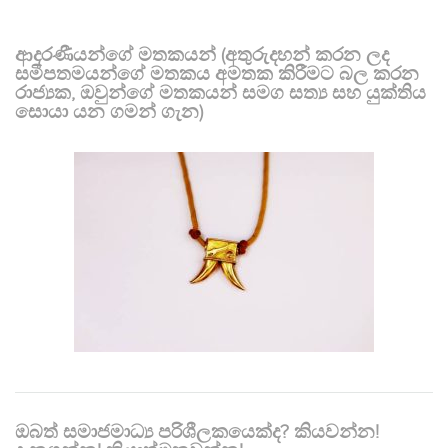
ආදරණීයන්ගේ මතකයන් (අතුරුදහන් කරන ලද
සමීපතමයන්ගේ මතකය අමතක කිරීමට බල කරන
රාජ්‍යක, ඔවුන්ගේ මතකයන් සමග සත්‍ය සහ යුක්තිය
සොයා යන ගමන් ගැන)
ඔබත් සමාජමාධ්‍ය පරිශීලකයෙක්ද? කියවන්න!