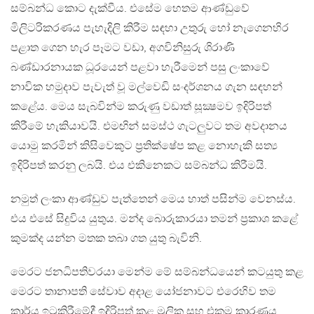
සම්බන්ධ කොට දැක්වීය. එසේම හෙතම ආණ්ඩුවේ
මිලිටරිකරණය පැහැදිලි කිරීම සඳහා උතුරු හෝ නැගෙනහිර
පළාත ගෙන හැර පෑමට වඩා, අගවිනිසුරු ශිරාණි
බණ්ඩාරනායක ධූරයෙන් පළවා හැරීමෙන් පසු ලංකාවේ
නාවික හමුදාව පැවැත් වූ මල්වෙඩි සංදර්ශනය ගැන සඳහන්
කළේය. මෙය සැබවින්ම කරුණු වඩාත් සූක්‍ෂමව ඉදිරිපත්
කිරීමේ හැකියාවයි. එමඟින් සමස්ථ ගැටලුවට තම අවදානය
යොමු කරමින් කිසිවෙකුට ප්‍රතික්ෂේප කළ නොහැකි සත්‍ය
ඉදිරිපත් කරනු ලබයි. එය එකිනෙකට සම්බන්ධ කිරීමයි.
නමුත් ලංකා ආණ්ඩුව පැත්තෙන් මෙය හාත් පසින්ම වෙනස්ය.
එය එසේ සිදුවිය යුතුය. මන්ද බොරුකාරයා තමන් ප්‍රකාශ කළේ
කුමක්ද යන්න මතක තබා ගත යුතු බැවිනි.
මෙරට ජනධිපතිවරයා මෙන්ම මේ සම්බන්ධයෙන් කටයුතු කළ
මෙරට තානාපති සේවාව අදාළ යෝජනාවට එරෙහිව තම
කාර්ය ඉටුකිරීමේදී ඉදිරිපත් කළ මූලික සහ එකම කාරණය