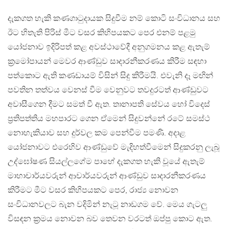
දැකගත හැකි කණගාටුදායක සිදුවීම නම් කොටි සංවිධානය සහ
ඊට හිතැති පිරිස් මීට වසර කිහිපයකට පෙර එනම් පළමු
යෝජනාව ඉදිරිපත් කළ අවස්ථාවේදී අනුගමනය කළ ඇතැම්
ක්‍රමෝපායන් මෙවර ආණ්ඩුව සාදාරනීකරණය කිරීම සඳහා
පත්කොට ඇති කණඩායම් විසින් සිදු කිරීමයි. එවැනි දෑ මඟින්
පවතින තත්වය වෙනස් වීම වෙනුවට තවදුරටත් ආණ්ඩුවට
අවාසීගෙන දීමට සමත් වී ඇත. තානාපති සේවය හෝ විදෙස්
ප්‍රතිපත්තිය මහපාරට ගෙන ඒමෙන් සිදුවන්නේ රටේ සමස්ථ
නොහැකියාව සහ දුර්වල කම පෙන්වීම පමණි. අදාළ
යෝජනාවට එරෙහිව ආණ්ඩුවේ මැදිහත්වීමෙන් සිදුකරනු ලැබූ
උද්ඝෝෂණ සියල්ලගේම පාහේ දැකගත හැකි වූයේ ඇතැම්
මාහාචාර්යවරුන් ආචාර්යවරුන් ආණ්ඩුව සාදාරනීකරණය
කිරීමට මීට වසර කිහිපයකට පෙර, රාජ්‍ය නොවන
සංවිධානවලට බැන වදිමින් නැටූ නාඩගම වේ. මෙය ගැටලු
විසඳන ක්‍රමය නොවන බව තෙවන වරටත් ඔප්පු කොට ඇත.