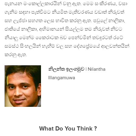
පැනයන මංකොල්ලකාරයින් වනු ඇත. මෙම සංකීරණය, වසා
ගැනීම සඳහා පැත්වීමට නියමිත මැතිවරණය වඩාත් නිරුවත්
සහ ලැජ්ජා සහගත ලෙස භාවිත කරනු ඇත. පවුලේ නාලිකා,
ජාතියේ නාලිකා, අභිමානයන් සියල්ලම තම නිරුවත් නිවට
නියාලු මෙන්ම කෛරාටක බව පෙන්වමින් තවදුරටත් රටේ
සමස්ථ සිංහලයින් හැඟීම් වල සහ දේශප්‍රේමයේ ආලවන්තයින්
කරනු ඇත.
නිලන්ත ඉලංගමුව
| Nilantha
Illangamuwa
What Do You Think ?