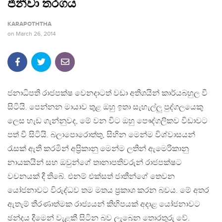
ජිනීවා තරගය
KARAPOTHTHA
on
March 26, 2014
ජනාධිපති රාජපක්ෂ වෙනදාටත් වඩා අතිශයින් කාර්යබහුල වී
සිටියි. පෙන්නන මායාව තුළ ඔහු ඉතා සැහැල්ලු පුද්ගලයෙකු
ලෙස හැඩ ගැන්නුවද, මේ වන විට ඔහු පෞද්ගලිකව විඩාවට
පත් වී සිටියි. බලාපොරොත්තු, සිහින මෙන්ම විශ්වාසයන්
රැසක් ඇති කරමින් අප්‍රිකානු මෙන්ම ලතින් ඇමෙරිකානු
නායකයින් සහ ඔවුන්ගේ තානාපතිවරුන් රාජපක්ෂට
වචනයක් දී තිබේ. එනම් එක්සත් ජාතීන්ගේ තෙවන
යෝජනාවට විරුද්ධව තම මතය ප්‍රකාශ කරන බවය. මේ අතර
ඇතැම් තීරණාත්මක රාජ්‍යයන් කිහිපයක් අදාළ යෝජනාවට
ඡන්දය දීමෙන් වැළකී සිටින බව ලැබෙන තොරතුරු වේ.