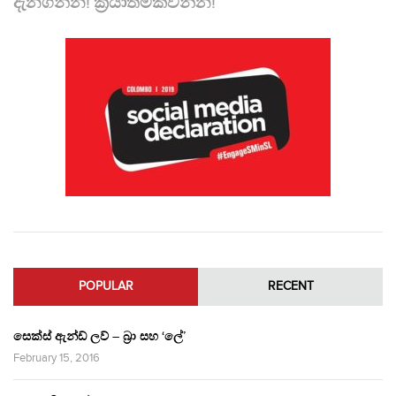
දැනගන්න! ක්‍රියාත්මකවන්න!
POPULAR
RECENT
සෙක්ස් ඇන්ඩ් ලව් – බ්‍රා සහ ‘ලේ’
February 15, 2016