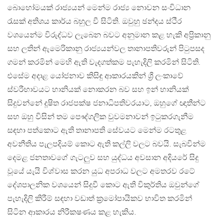
බොහෝමයක් රාජ්‍යයන් මෙන්ම රාජ්‍ය නොවන සංවිධාන
රැසක් අතිශය කාර්ය බහුල වී සිටිති. ඔවුහු ඡන්දය ස්ථීර
වශයෙන්ම විරුද්ධව ලැබෙන බවට අනුමාන කළ හැකි අප්‍රිකානු
සහ ලතින් ඇමෙරිකානු රාජ්‍යයන්වල තානාපතිවරුන් පිටුපසද
ගමන් කරමින් මෙහි ඇති වැදගත්කම පැහැදිලි කරමින් සිටිති.
එසේම අදාළ යෝජනාව කිසිඳු ආකාරයකින් ශ්‍රී ලංකාවේ
ස්වරීභාවයට හානියක් නොකරන බව සහ ඉන් හානියක්
සිදුවන්නේ දූෂිත රාජපක්ෂ ජනාධිපතිවරයාට, ඔහුගේ ඥාතීන්ට
සහ ඔහු විසින් තම පෞද්ගලික වුවමනාවන් ඉටුකරගැනීම
සඳහා පත්කොට ඇති තානාපති සේවයට මෙන්ම රටතුළ
අවනීතිය පැලපදියම් කොට ඇති කල්ලි වලට බවයි. සැබවින්ම
දෙමළ ජනතාවගේ ගැටලුව සහ යුද්ධය අවසාන අදියරේ සිදු
වූයේ යැයි විශ්වාස කරන යුධ අපරාධ වලට අමතරව රටේ
දේශපාලනික වශයෙන් සිදුවී කොට ඇති විකුර්තිය ඔවුන්ගේ
පැහැදිලි කිරීම් සඳහා වඩාත් ක්‍රමෝපායිකව භාවිත කරමින්
සිටින ආකාරය නිරීකෂණය කළ හැකිය.