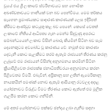
වූයේ එය ශ්‍රී ලංකාවේ ස්වරීභාවයට සහ භෞමික
අඛණ්ඩතාවයට හානියක් වන බව පෙන්වීමය. මෙම තර්කය
සෑහෙන ප්‍රමාණයකට සාදාරණ කාරණයක් ලෙස ඉදිරිපත්
කිරීමට ආණ්ඩුව කටයුතු කළ බව පෙනේ. කෙසේ වෙතත්
ලංකාවේ නිතීයේ ආධිපත්‍ය ගැන මෙන්ම සිදුවුණු අපරාධ
සම්බන්ධයෙන් ලංකාව විසින් බොරු කියමින් සිටින බව සෑම
දෙනෙකුටම අවබෝධ වූ කාරණය වේ. නමුත් එම කාරණා
දෙවැනි කොට සැලකීමට තරම් ඇතැම් රාජ්‍යයන් තීරණය කරනු
ලැබුවේ එම රාජ්‍යයන් විසින්ද අනුගමනය කරමින් සිටින
ක්‍රියාපිළිවෙත රාජපක්ෂ ජනාධිපතිවරයා අනුගමනය කරන
පිළිවෙතම වීමයි. එබැවින්, අප්‍රිකානු සහ ලතින් ඇමෙරිකානු
නායකයින් පමණක් නොව ඇතැම් ආසියානු රටවලද අදාළ
යෝජනාවට විරුද්ධ වීමට තීරණය කොට ඇත්තේ එම මුලික
ගැලපීම කරන කොට ගනිමිනි.
මේ අතර යෝජනාවට පක්ෂව ඡන්දය ලබා ගැනීම සඳහා