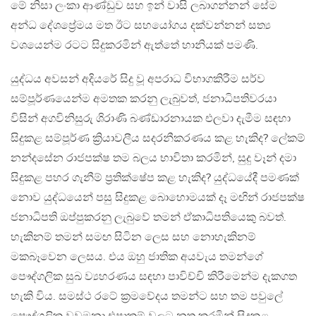
මේ නිසා ලංකා ආණ්ඩුව සහ ඉන් වාසි ලබාගන්නන් සේම
අන්ධ දේශප්‍රේමය මත ඊට සහයෝගය දක්වන්නන් සත්‍ය
වශයෙන්ම රටට සිදුකරමින් ඇත්තේ හානියක් පමණි.
යුද්ධය අවසන් අදියරේ සිදු වූ අපරාධ විභාගකිරීම සර්ව
සම්පූර්ණයෙන්ම අමතක කරනු ලැබුවත්, ජනාධිපතිවරයා
විසින් අගවිනිසුරු ශිරාණි බණ්ඩාරනායක එලවා දැමීම සඳහා
සිදුකළ සම්පූර්ණ ක්‍රියාවලීය සදරනීකරණය කළ හැකිද? ලේකම්
නන්දසේන රාජපක්ෂ තම බලය භාවිතා කරමින්, සුදු වෑන් දමා
සිදුකළ පහර ගැනීම් ප්‍රතික්ෂේප කළ හැකිද? යුද්ධයේදී පමණක්
නොව යුද්ධයෙන් පසු සිදුකළ බොහොමයක් දෑ මඟින් රාජපක්ෂ
ජනාධිපති ඔප්පුකරනු ලැබුවේ තමන් ඒකාධිපතියෙකු බවත්.
හැකිනම් තමන් සමඟ සිටින ලෙස සහ නොහැකිනම්
මකබෑවෙන ලෙසය. එය ඔහු ජාතික අයවැය තමන්ගේ
පෞද්ගලික සුඛ ව්‍යහරණය සඳහා පාවිච්චි කිරීමෙන්ම දැකගත
හැකි විය. සමස්ථ රටේ ක්‍රමවේදය තමන්ට සහ තම පවුලේ