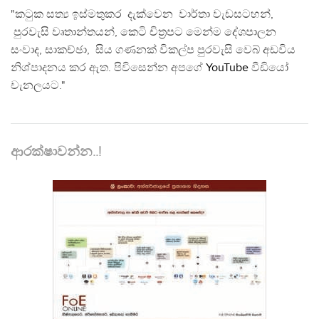
"කටුක සත්‍ය ඉස්මතුකර දැක්වෙන වාර්තා වැඩසටහන්,
පුරවැසි වෘතාන්තයන්, කෙටි චිත්‍රපට මෙන්ම දේශපාලන
සංවාද, සාකච්ඡා, සිය ගණනක් විකල්ප පුරවැසි වෙබ් අඩවිය
නිශ්පාදනය කර ඇත. පිවිසෙන්න අපගේ
YouTube
වීඩියෝ
චැනලයට."
ආරක්ෂාවන්න..!