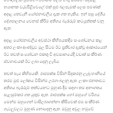
පෞද්ගලික වුවමනා එපාකම් වලට නතු කරමින් සිදුකළ
භයානක වැඩපිළිවෙලේ එක් සුළු බලපැමක් ලෙස පමණක්
අදාළ තෙවැනි යෝජනාවලීය දැක ගත හැකිය. ඉන් පසු දේශීය
දේශපාලනය වෙනස් කිරීම අතිශය බැරෑරුම් කටයුත්තක් වනු
ඇත.
අදාළ යෝජනාවලීය අවස්ථා කිහිපයකදීම සංශෝධනය කළ
අතර ලංකා ආණ්ඩුව මුල සිටම ඊට ප්‍රතිචාර දැක්වූ ආකාරයෙන්
ඊට තවත් සංශෝධන එකතු වී අවසානයේදී වඩාත් සංකීර්ණ
ස්වභාවයක් ඊට ලබා දෙනු ලැබීය.
තවත් පැය කිහිපයකි. රාජපක්ෂ විසින් සිදුකරනු ලැබූ හානියේ
තරම මුළු ලෝකය විසින්ම උරගා බලනු ඇත. ලංකා ජනතාවට
අතිශය බැරෑරුම් තත්වයනට මුහුණ දීම සඳහා තම අනාගතය
සැලසුම්කර ගත යුතුව ඇත. රාජපක්ෂ හෝ ඔහුගේ වරිගය
මෙන්ම ඔහුගෙන් වාසිලබාගන්නා කිසිවෙක් එම සංකීර්ණ
ගැටලුවලට මුහුණ නොදෙනු ඇත. ඔවුහු අවුල හමුවේ