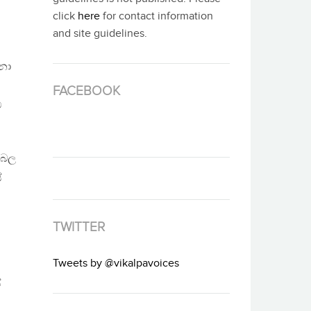
click
here
for contact information
and site guidelines.
්නා
FACEBOOK
ව
ුබල
ේ
TWITTER
Tweets by @vikalpavoices
ේ