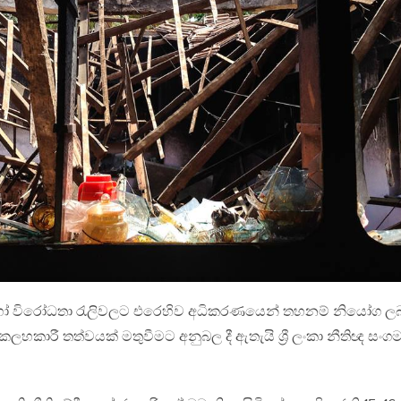
විරෝධතා රැලිවලට එරෙහිව අධිකරණයෙන් තහනම් නියෝග ල
කලහකාරී තත්වයක් මතුවීමට අනුබල දී ඇතැයි ශ්‍රී ලංකා නීතිඥ සංග