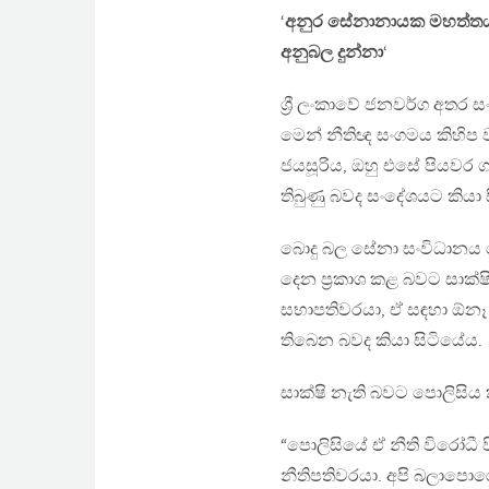
‘
අනුර සේනානායක මහත්තය ක
අනුබල දුන්නා
‘
ශ්‍රී ලංකාවේ ජනවර්ග අතර ස
මෙන් නීතිඥ සංගමය කිහිප ව
ජයසූරිය, ඔහු එසේ පියවර 
තිබුණු බවද සංදේශයට කියා 
බොදු බල සේනා සංවිධානය 
දෙන ප්‍රකාශ කළ බවට සාක්ෂ
සභාපතිවරයා, ඒ සඳහා ඕනෑ ත
තිබෙන බවද කියා සිටියේය.
සාක්ෂි නැති බවට පොලිසිය ක
“පොලිසියේ ඒ නීති විරෝධී
නීතිපතිවරයා. අපි බලාපොර