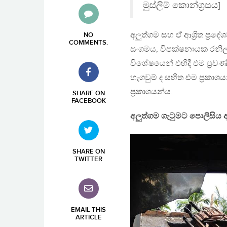
මුස්ලිම් කොන්ග්‍රසය]
අලුත්ගම සහ ඒ ආශ්‍රිත ප්‍රදේශ
NO
COMMENTS
.
සංගමය, විපක්ෂනායක රනිල් වි
විශේෂයෙන් එහිදී එම ප්‍රච
හැගවුම් ද සහිත එම ප්‍රකා
ප්‍රකාශයන්ය.
SHARE ON
FACEBOOK
අලුත්ගම ගැටුමට පොලිසිය අ
SHARE ON
TWITTER
EMAIL THIS
ARTICLE