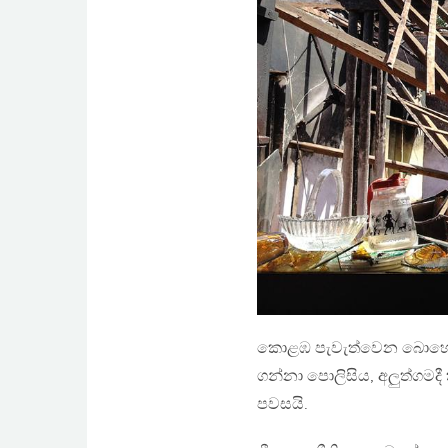
කොළඹ පැවැත්වෙන බොහෝ 
ගන්නා පොලිසිය, අලුත්ගමදී 
පවසයි.