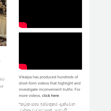
ල
Vikalpa has produced hundreds of
ියට
short-form videos that highlight and
ණය
investigate inconvenient truths. For
more videos,
click here
.
"කටුක සත්‍ය ඉස්මතුකර දැක්වෙන
වාර්තා වැඩසටහන්, පුරවැසි