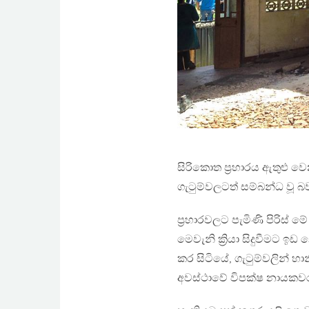
සිරිකොත ප්‍රහාරය ඇතුළු 
ගැටුම්වලටත් සම්බන්ධ වූ බව
ප්‍රහාරවලට පැමිණි පිරිස්
මෙවැනි ක්‍රියා සිදුවීමට 
කර සිටියේ, ගැටුම්වලින් හ
අවස්ථාවේ විපක්ෂ නායකවර