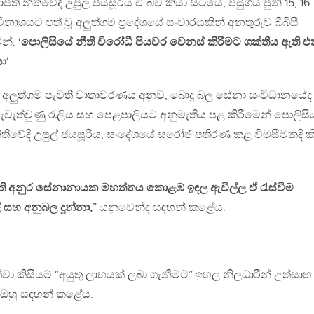
පති නීතිවේදී උපුල් ජයසූරිය ඒ බව කියා සිටියේ, පසුගිය ජුනි 15, 16
ිනාශයට පත් වූ අලුත්ගම ප්‍රදේශයේ සංචාරයකින් අනතුරුව බීබීසී
්. ‘
පොලිසියේ නීති විරෝධී පියවර වෙනස් කිරීමට ශක්තිය ඇති 
යා
‘
අලුත්ගම පැවති වාතාවරණය අනුව, බොදු බල සේනා සංවිධානයේද
ැවැත්වුණු රැලිය සහ පෙළපාලියට අනුමැතිය පළ කිරීමෙන් පොලිසි
නීතිවේදී උපුල් ජයසූරිය, සංදේශයේ සරෝජ් පතිරණ කළ විමසීමකදී ක
ති අනුර සේනානායක මහත්තය කොළඹ ඉඳල ඇවිල්ල ඒ රැස්වීම
් සහ අනුබල දුන්නා,
” යනුවෙන්ද සඳහන් කළේය.
්වා කිසියම් “අයුතු ලාභයක් ලබා ගැනීමට” ඉහල නිලධාරීන් උත්සාහ
 ඔහු සඳහන් කළේය.