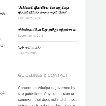
‘රහසිගතව ක්‍රියාත්මක වන කුලවාදය
අවසන් කිරීමට කාලය උදාවී තිබේ.’
එකම
February 15, 2016
‘හිමින්සැරේ පියා විදා‘ සුනිලා සමුගත්තා ය.
September 9, 2013
ය
ියා
‘භූමි’ ගේ කතාව
June 23, 2016
GUIDELINES & CONTACT
Content on Vikalpa is governed by
 දරා
site guidelines. Any submission or
comment that does not match these
guidelines is not published. Please