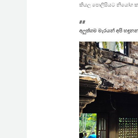
කියල පොලිසියට නියෝග කරා
##
අලුත්ගම මැරයන් අපි හඳුන