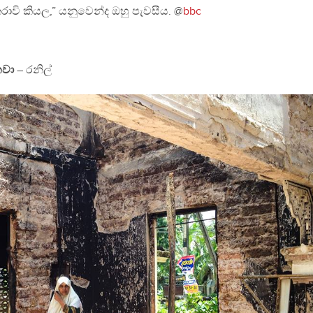
වි කියල,” යනුවෙන්ද ඔහු පැවසීය. @
bbc
නවා
– රනිල්