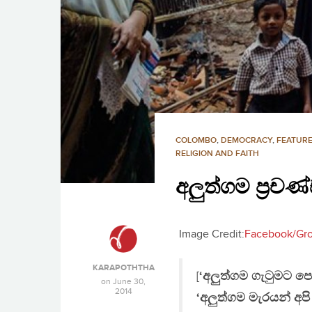
COLOMBO
,
DEMOCRACY
,
FEATURE
RELIGION AND FAITH
අලුත්ගම ප්‍රචණ
Image Credit:
Facebook/Gr
KARAPOTHTHA
[
‘අලුත්ගම ගැටුමට පො
on
June 30,
2014
‘අලුත්ගම මැරයන් අප