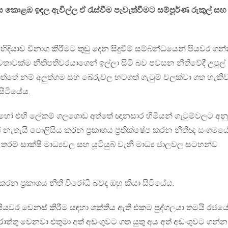
ොළඹ ඉඳල ඇවිල්ල ඒ රැස්වීම පැවැත්වීමට සම්පූර්ණ රුකුල් සහ
ංහිඳියාව විනාශ කිරීමට තුඩු දෙන සිදුවීම් සම්බන්ධයෙන් පියවර ගන
තාවක්ම නීතිපතිවරයාගෙන් ඉල්ලා සිටි බව පවසන නීතිවේදී උපුල්
ගත්තේ නම් අලුත්ගම සහ බේරුවල හටගත් ගැටුම් වලක්වා ගත හැකි
සිටියේය.
හෝ එහි ලේකම් ගලගොඩ අත්තේ ඥානසාර හිමියන් ගැටුම්වලට අන
ි නැතැයි පොලිසිය කරන ප්‍රකාශය ප්‍රතික්ෂේප කරන නීතිඥ සංගමය
රම් සාක්ෂි මාධ්‍යවල සහ යූටියුබ් වැනි මාධ්‍ය ජාලවල සටහන්ව
රන ප්‍රකාශය නීති විරෝධී බවද ඔහු කියා සිටියේය.
 පියවර වෙනස් කිරීම සඳහා ශක්තිය ඇති එකම පුද්ගලයා තමයි රජය
ොත්තු වෙනවා එතුමා අත් අඩංගුවට ගත යුතු අය අත් අඩංගුවට ගන්න