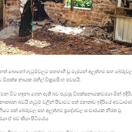
වෙනත් බොහෝ ගැටුම්වලට සහභාගි වූ මැරයන් අලුත්ගම සහ බේරුව
 විපක්ෂ නායක රනිල් වික්‍රමසිංහ පවසයි.
 මේ වන විට හඳුනා ගෙන ඇති බව පැවසූ විපක්ෂනායකවරයා මින් ඉදිර
ඉඩ නොතබන බවයි ගැටුම් වලින් පීඩාවට පත් ජනතාව ඉදිරියේ අවධාර
ානියට පත් බේරුවල සහ අලුත්ගම ප්‍රදේශවල සංචාරයක නිරත වූ
යා ඒ බව කියා සිටියේය.