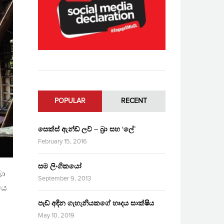
POPULAR
RECENT
සෙක්ස් ඇන්ඩ් ලව් – බ්‍රා සහ ‘ලේ’
February 15, 2016
සම ලිංගිකයෝ
බා
September 9, 2013
මය
පෑඩ් අඳින ගැහැනියකගේ හෘදය සාක්ෂිය
May 10, 2019