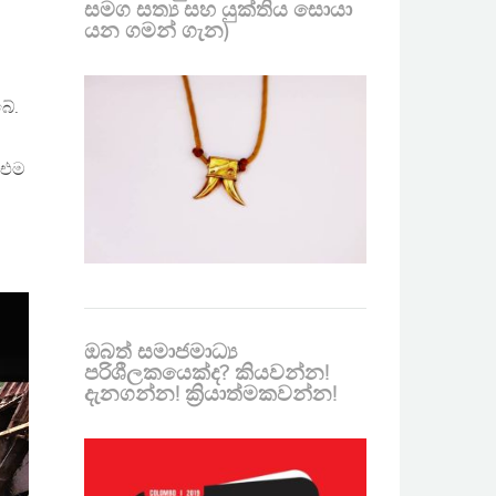
සමග සත්‍ය සහ යුක්තිය සොයා
යන ගමන් ගැන)
බේ.
 එම
ඔබත් සමාජමාධ්‍ය
පරිශීලකයෙක්ද? කියවන්න!
දැනගන්න! ක්‍රියාත්මකවන්න!