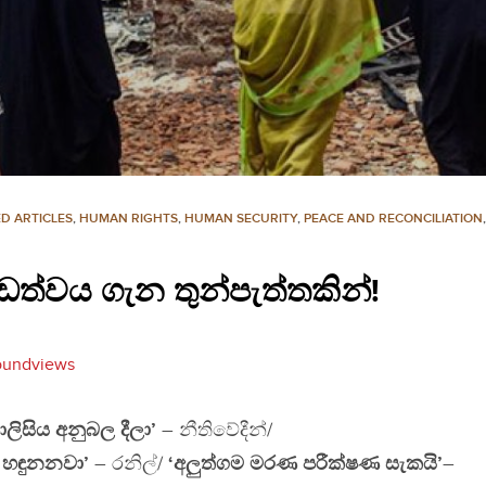
D ARTICLES
,
HUMAN RIGHTS
,
HUMAN SECURITY
,
PEACE AND RECONCILIATION
්ඩත්වය ගැන තුන්පැත්තකින්!
oundviews
ලිසිය අනුබල දීලා’
– නීතිවේදීන්/
ි හඳුනනවා’
– රනිල්/
‘අලුත්ගම මරණ පරීක්ෂණ සැකයි’
–