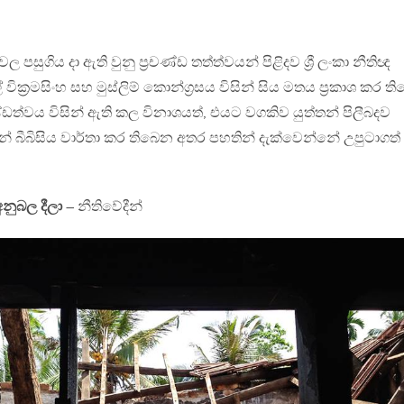
වල පසුගිය දා ඇති වුනු ප්‍රචණ්ඩ තත්ත්වයන් පිළිදව ශ්‍රී ලංකා නීතිඥ
ක්‍රමසිංහ සහ මුස්ලිම් කොන්ග්‍රසය විසින් සිය මතය ප්‍රකාශ කර ති
ණ්ඩත්වය විසින් ඇති කල විනාශයත්, එයට වගකිව යුත්තන් පිලීබදව
ශයන් බීබිසිය වාර්තා කර තිබෙන අතර පහතින් දැක්වෙන්නේ උපුටාගත්
නුබල දීලා
– නීතිවේදීන්