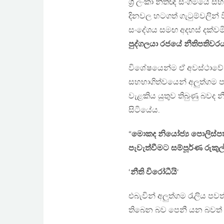
ශ්‍රී ලංකා නීතිඥ සංගමයේ සභා
දිනවල හටගත් ගැටුම්වලින් ව
සංදේශය සමඟ අදහස් දක්වමින
පුද්ගලයා රජයේ නීතිපතිවර
විශේෂයෙන්ම ඒ අවස්ථාවේ 
සහභාගිත්වයෙන් අලුත්ගම ප
වැළකිය යුතුව තිබුණු බවද 
සිටියේය.
“
මොකද නියෝජ්‍ය පොලිස්ප
පැවැත්වීමට සම්පූර්ණ රුකුල
‘
නීති විරෝධීයි
‘
එබැවින් අලුත්ගම රැලිය පවත
තිබෙන බව පෙනී යන බවත්