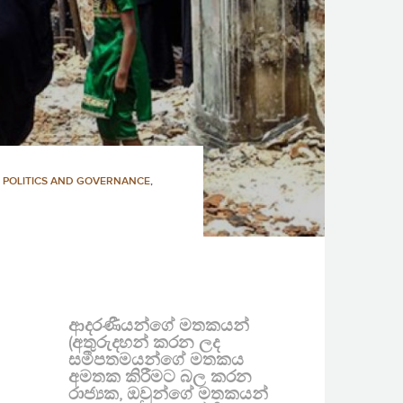
,
POLITICS AND GOVERNANCE
,
ආදරණීයන්ගේ මතකයන්
(අතුරුදහන් කරන ලද
සමීපතමයන්ගේ මතකය
අමතක කිරීමට බල කරන
රාජ්‍යක, ඔවුන්ගේ මතකයන්