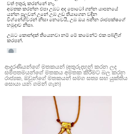
ආදරණීයන්ගේ මතකයන් (අතුරුදහන් කරන ලද
සමීපතමයන්ගේ මතකය අමතක කිරීමට බල කරන
රාජ්‍යක, ඔවුන්ගේ මතකයන් සමග සත්‍ය සහ යුක්තිය
සොයා යන ගමන් ගැන)