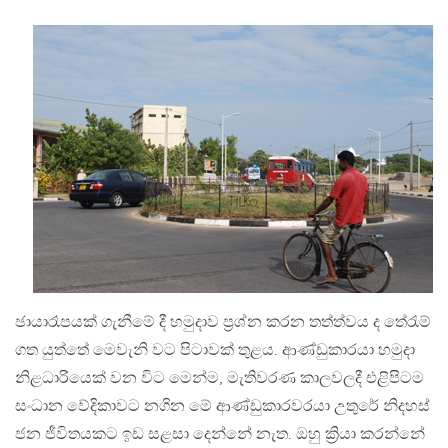
ඡායාරෑපයක් ගැනීමේ දී හමුදාව ප්‍රශ්න කරන තත්ත්වය ද තේරැම්
ගත යුත්තේ මෙවැනි වට පිටාවක් තුළය. ආණ්ඩුකාරයා හමුදා
නිළධාරියෙක් වන විට මෙන්ම, මැතිවරණ කාලවලදී එළිපිටම
සංධාන වේදිකාවට නගින මේ ආණ්ඩුකාරවරයා උතුරේ නිදහස්
ජන ජීවිතයකට ඉඩ සළසා දෙන්නේ නැත. ඔහු ක්‍රියා කරන්නේ