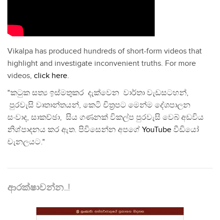
Vikalpa has produced hundreds of short-form videos that
highlight and investigate inconvenient truths. For more
videos,
click here
.
"කටුක සත්‍ය ඉස්මතුකර දැක්වෙන වාර්තා වැඩසටහන්,
පුරවැසි වෘතාන්තයන්, කෙටි චිත්‍රපට මෙන්ම දේශපාලන
සංවාද, සාකච්ඡා, සිය ගණනක් විකල්ප පුරවැසි වෙබ් අඩවිය
නිශ්පාදනය කර ඇත. පිවිසෙන්න අපගේ
YouTube
වීඩියෝ
චැනලයට."
ආරක්ෂාවන්න..!