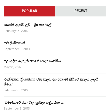
POPULAR
RECENT
සෙක්ස් ඇන්ඩ් ලව් – බ්‍රා සහ ‘ලේ’
February 15, 2016
සම ලිංගිකයෝ
September 9, 2013
පෑඩ් අඳින ගැහැනියකගේ හෘදය සාක්ෂිය
May 10, 2019
‘රහසිගතව ක්‍රියාත්මක වන කුලවාදය අවසන් කිරීමට කාලය උදාවී
තිබේ.’
February 15, 2016
‘හිමින්සැරේ පියා විදා‘ සුනිලා සමුගත්තා ය.
September 9, 2013