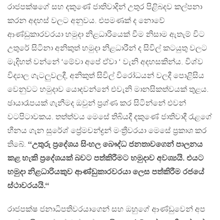
රාජපක්ෂගේ සහ දකුණේ ජාතිවාදින් උතුර පිළිබදව කල්පනා
කරන අදහස් වලට අනුවය. එපමණක් ද නොවේ
ආණ්ඩුකාරවරයා හමුදා නිළධාරියෙක් වීම නිසාම ඇතැම් විට
උතුරේ සිටිනා අනිකුත් හමුදා නිළධාරීන් ද සිවිල් කටයුතු වලට
මැදිහත් වන්නේ ‘මේවා අපේ ඒවා ‘ වැනි අදහසකින්ය. විශ්ව
විද්‍යාල ගැටලුවලදී, අනිකුත් සිවිල් විරෝධයන් වලදී පොළිසිය
වෙනුවට හමුදාව යොදවන්නේ එවැනි මානසිකත්වයක් තුළය.
ඡායාරෑපයක් ගැනීමද ඔවුන් ප්‍රශ්ණ කර සිටින්නේ එවන්
වටපිටාවකය. තත්ත්වය මෙසේ තිබියදී දකුණේ ජාතිවාදී රැළගේ
හීනය ගැන සුරේශ් ප්‍රේමචන්ද්‍රන් මංත්‍රීවරයා මෙසේ ප්‍රකාශ කර
තිබේ.
‘‘උතුරු ප්‍රදේශය සිංහල බෞද්ධ ජනතාවගෙන් පාලනය
කළ හැකි ප්‍රදේශයක් බවට පත්කිරීමට හමුදාව අවශ්‍යයි. එයට
හමුදා නිළධාරියකුව ආණ්ඩුකාරවරයා ලෙස පත්කිරීම රජයේ
ස්ථාවරයයි.‘‘
රාජපක්ෂ ජනාධිපතිවරයාගෙන් සහ ඔහුගේ ආණ්ඩුවෙන් අප