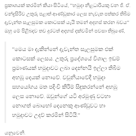
ප්‍රකාශයක් කරමින් කියා සිටියේ, ‘‘හමුදා නිළධාරියකු වන ජි. ඒ.
චන්ද්‍රසිරිව උතුරු පළාත් ආණ්ඩුකාර ලෙස නැවැත පත්කර තිබීම
දැවැන්ත සැලසුමක කොටසක් යැයි තමන් අදහස් කරන බවය‘‘
ඔහු මේ පිළිබදව තව දුරටත් අදහස් දක්වමින් පවසා තිබුණේ,
‘‘මෙය මා දැකින්නේ දැවැන්ත සැලසුමක එක්
කොටසක් ලෙසය. උතුරු ප්‍රදේශයේ විශාල ඉඩම්
ප්‍රමාණයක් හමුදාවට ලබා දෙන්නයි ඉල්ලා තිබීම
අහඹූ දෙයක් නොවේ. වවුනියාවේදී හමුදා
සහයෝගය මත පදිංචි කිරීම් සිඳුකරන්නේ අහඹු
ලෙස නොවේ. ඔවුන්ගේ යටි අරමුණු වටහා
නොගත් බොහෝ දෙනෙකු ආණ්ඩුවට හා
හමුදාවට උදව් කරමින් සිටියි.‘‘
යනුවෙනි.