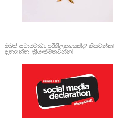
ඔබත් සමාජමාධ්‍ය පරිශීලකයෙක්ද? කියවන්න!
දැනගන්න! ක්‍රියාත්මකවන්න!