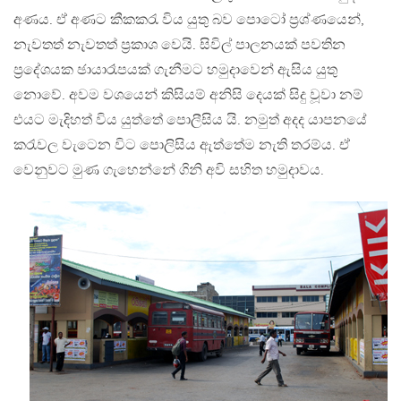
අණය. ඒ අණට කීකකරැ විය යුතු බව පොටෝ ප්‍රශ්ණයෙන්,
නැවතත් නැවතත් ප්‍රකාශ වෙයි. සිවිල් පාලනයක් පවතින
ප්‍රදේශයක ඡායාරෑපයක් ගැනීමට හමුදාවෙන් ඇසිය යුතු
නොවේ. අවම වශයෙන් කිසියම් අනිසි දෙයක් සිදු වූවා නම්
එයට මැදිහත් විය යුත්තේ පොලීසිය යි. නමුත් අදද යාපනයේ
කරැවල වැටෙන විට පොලිසිය ඇත්තේම නැති තරම්ය. ඒ
වෙනුවට මුණ ගැහෙන්නේ ගිනි අවි සහිත හමුදාවය.