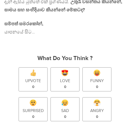
දැන් ඇසිය යුත්තේ එක් ප්‍රශ්ණයයි.
උතුරැ වසන්තය කියන්නේ,
සාමය සහ සංහිදියාව කියන්නේ මේකටද?
සම්පත් සමරකෝන්,
යාපනයේ සිට…
What Do You Think ?
UPVOTE
LOVE
FUNNY
0
0
0
SURPRISED
SAD
ANGRY
0
0
0