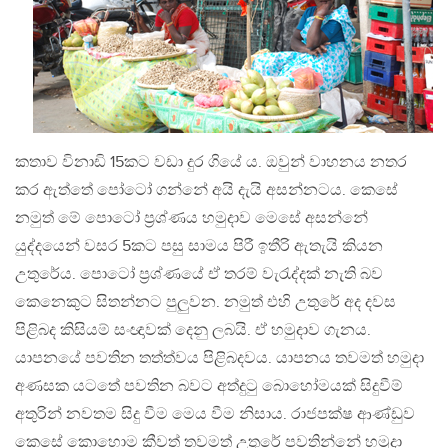
කතාව විනාඩි 15කට වඩා දුර ගියේ ය. ඔවුන් වාහනය නතර
කර ඇත්තේ පෝටෝ ගන්නේ අයි දැයි අසන්නටය. කෙසේ
නමුත් මේ පොටෝ ප්‍රශ්ණය හමුදාව මෙසේ අසන්නේ
යුද්දයෙන් වසර 5කට පසු සාමය පිරී ඉතීරි ඇතැයි කියන
උතුරේය. පොටෝ ප්‍රශ්ණයේ ඒ තරම් වැරැද්දක් නැති බව
කෙනෙකුට සිතන්නට පුලුවන. නමුත් එහි උතුරේ අද දවස
පිළිබද කිසියම් සංඥාවක් දෙනු ලබයි. ඒ හමුදාව ගැනය.
යාපනයේ පවතින තත්ත්වය පිළිබදවය. යාපනය තවමත් හමුදා
අණසක යටතේ පවතින බවට අත්දුටු බොහෝමයක් සිදුවීම්
අතුරින් නවතම සිදු වීම මෙය වීම නිසාය. රාජපක්ෂ ආණ්ඩුව
කෙසේ කොහොම කීවත් තවමත් උතුරේ පවතින්නේ හමුදා