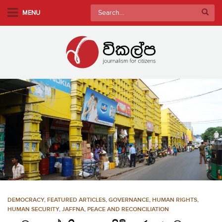
S
Search
MENU
k
for:
i
p
t
o
m
a
i
n
c
o
n
t
e
n
DEMOCRACY
,
FEATURED ARTICLES
,
GOVERNANCE
,
HUMAN RIGHTS
,
t
HUMAN SECURITY
,
JAFFNA
,
PEACE AND RECONCILIATION