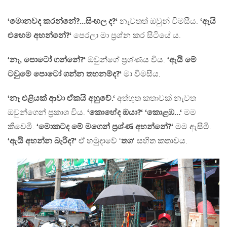
‘මොනවද කරන්නේ?…සිංහල ද?‘
නැවතත් ඔවුන් විමසීය.
‘ඇයි
එහෙම අහන්නේ?‘
පෙරලා මා ප්‍රශ්න කර සිටියේ ය.
‘නෑ, පොටෝ ගන්නේ?‘
ඔවුන්ගේ ප්‍රශ්ණය විය.
‘ඇයි මේ
ටවුමේ පොටෝ ගන්න තහනම්ද?‘
මා විමසීය.
‘නෑ එළියක් ආවා ඒකයි අහුවේ.‘
අත්භුත කතාවක් නැවත
ඔවුන්ගෙන් ප්‍රකාශ විය.
‘කොහේද ඔයා?‘
‘කොළඹ…‘
මම
කීවෙමි.
‘මොකටද මේ මගෙන් ප්‍රශ්ණ අහන්නේ?‘
මම ඇසීමි.
‘ඇයි අහන්න බැරිද?‘
ඒ හමුදාවේ ‘
තග
‘ සහිත කතාවය.