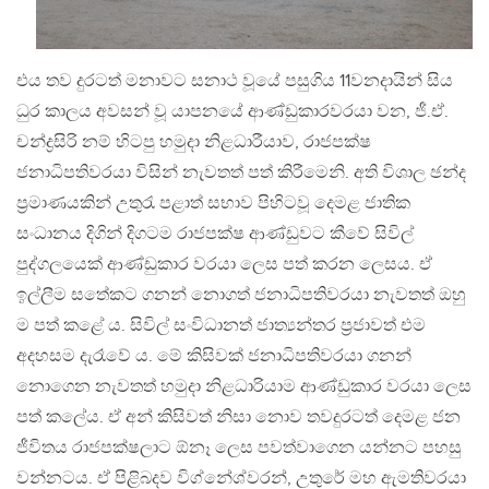
එය තව දුරටත් මනාවට සනාථ වූයේ පසුගිය 11වනදායින් සිය
ධුර කාලය අවසන් වූ යාපනයේ ආණ්ඩුකාරවරයා වන, ජී.ඒ.
චන්ද්‍රසිරි නම් හිටපු හමුදා නිළධාරීයාව, රාජපක්ෂ
ජනාධිපතිවරයා විසින් නැවතත් පත් කිරීමෙනි. අති විශාල ඡන්ද
ප්‍රමාණයකින් උතුරැ පළාත් සභාව පිහිටවූ දෙමළ ජාතික
සංධානය දිගින් දිගටම රාජපක්ෂ ආණ්ඩුවට කීවේ සිවිල්
පුද්ගලයෙක් ආණ්ඩුකාර වරයා ලෙස පත් කරන ලෙසය. ඒ
ඉල්ලීම සතේකට ගනන් නොගත් ජනාධිපතිවරයා නැවතත් ඔහු
ම පත් කළේ ය. සිවිල් සංවිධානත් ජාත්‍යන්තර ප්‍රජාවත් එම
අදහසම දැරෑවේ ය. මේ කිසිවක් ජනාධිපතිවරයා ගනන්
නොගෙන නැවතත් හමුදා නිළධාරියාම ආණ්ඩුකාර වරයා ලෙස
පත් කලේය. ඒ අන් කිසිවත් නිසා නොව තවදුරටත් දෙමළ ජන
ජීවිතය රාජපක්ෂලාට ඕනෑ ලෙස පවත්වාගෙන යන්නට පහසු
වන්නටය. ඒ පිළිබදව විග්නේශ්වරන්, උතුරේ මහ ඇමතිවරයා