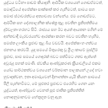
යුද්ධය වටිනා පාඩම් කියාදුනි. ආර්ථික වශයෙන් ගොඩඒමටත්,
සමෘද්ධියේ අපේක්ෂා සාක්ෂාත් කර ගැනීමටත්, සාමය සහ
සමාජ ස්ථාවරත්වය අත්‍යාවශ්‍ය වන්නේය. එම ගොඩඒමට,
ආර්ථික සහ දේශපාලනික ක්ෂේත‍්‍ර තුළ පවතින ප‍්‍රතිපත්තිමය
දුර්වලතා හරහට සිටී. රාජ්‍යය සහ ඊට අයත් ආයතන මගින් මේ
අන්තවාදී මැරවරයන්ව ආරක්ෂා කරන බවට පවතින හැඟීම,
සමස්ත ලාංකීය ප‍්‍රජාව තුළ බිය වඩවයි. අපේක්ෂා භංගත්වය
ජනනය කරවයි. යුද සමයේ මිතුරෙකු වූ ශ‍්‍රී ලංකාවේ මුස්ලිම්
ප‍්‍රජාව, සාම සමයේ ගොදුරක් බවට පත්වීමට ගතව ඇත්තේ
අවුරුදු පහක් පමණි. ස්වකීය ආණ්ඩුකරණ ක‍්‍රියාවලියේ එකම
යෝධ සාර්ථකත්වය වශයෙන් වර්තමාන පාලකයන් උදේ හවා
හුවාදක්වන, ඉතා අමාරුවෙන් දිනාගත්තා යැයි කියන සාමයේ
පීලි පැන්නවීමට, මේ සුළුතර ප‍්‍රජාවට එරෙහිව ගෙන යන
යුද්ධයත්, ආණ්ඩුවේ වෙනත් සුළු ජාතික ප‍්‍රතිපත්තිත්
නොඅනුමානවම හේතුභූත වනු ඇත.