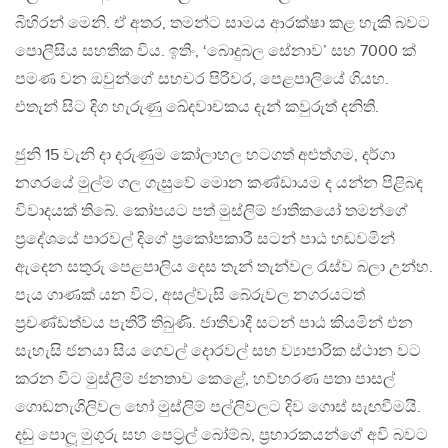
බිහිරන් මෙනි. ඒ අතර, තමන්ට සාමය ආරක්ෂා කළ හැකි බවට
පොලීසිය සහතික විය. ඉතිං, ‘බොදුබල සේනාව’ සහ 7000 ක්
පමණ වන ඔවුන්ගේ සහචර පිරිවර, පෙළපාලියේ ගියහ.
එතැන් සිට දිග හැරුණු ඛේදවාචකය දැන් කවුරුත් දනිති.
ජුනි 15 වැනි දා දරුණුම කෝලාහල හටගත් අළුත්ගම, දර්ගා
නගරයේ මුල්ම ගල ගැසුවේ මොන කණ්ඩායම ද යන්න පිළිබඳ
විවාදයක් තිබේ. කෝපයට පත් මුස්ලිම් ජාතිකයෝ තමන්ගේ
ප‍්‍රදේශයේ පාරවල් දිගේ ප‍්‍රකෝපකාරී සටන් පාඨ හඬවමින්
ඇදෙන සතුරු පෙළපාලිය දෙස තැන් තැන්වල රැස්ව බලා උන්හ.
පැය ගාණක් යන විට, අසල්වැසි බේරුවල නගරයටත්
ප‍්‍රචණ්ඩත්වය පැතිරී තිබුණි. ජාතිවාදී සටන් පාඨ කියමින් එන
සැහැසි ජනයා සිය ගෙවල් දොරවල් සහ ව්‍යාපාරික ස්ථාන වට
කරන විට මුස්ලිම් ජනතාව කෙළේ, හව්හරණ පතා පාසල්
ගොඩනැගිලිවල හෝ මුස්ලිම් පල්ලිවලට දිව ගොස් සැඟවීමයි.
දඬු පොලූ මුගුරු සහ පෙට‍්‍රල් බෝම්බ, ප‍්‍රහාරකයන්ගේ අවි බවට