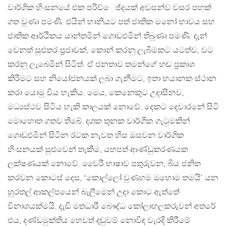
වාර්ගික හිංසනයේ එක පරිච්ෙඡ්දයක් අවසන්ව වසර පහක්
ගත වුණා පමණි. එයින් හානියට පත් ජාතික මනෝ භාවය සහ
ජාතික ආර්ථිකය යාන්තමින් ගොඩඑමින් තිබුණා පමණි. දැන්
වෙනත් සුළුතර ප‍්‍රජාවක්, කොන් කරනු ලැබීමකට යටත්ව, වට
කරනු ලැබෙමින් සිටිත්. ඒ ජනතාව තමන්ගේ හඬ ප‍්‍රකාශ
කිරීමට සහ නියෝජනයක් ලබා ගැනීමට, ඉතා භයානක ස්ථාන
කරා යොමු විය හැකිය. මෙය, කෙනෙකුට උදාසීනව,
මධ්‍යස්ථව සිටිය හැකි කාලයක් නොවේ. දෙකට දෙවාරනේ සිටි
මොහොත ගතව තිබේ. දශක තුනක වාර්ගික ගැටුමකින්
ගොඩඑමින් සිටින රටක නැවත හිස ඔසවන වාර්ගික
හිංසනයක් සුළුවෙන් තැකීම, යහපත් ආණ්ඩුකරණයක
ලක්ෂණයක් නොවේ. වෛරී භාෂාව පතුරුවන, බිය ජනිත
කරවන කොටස් දෙස, ‘කොල්ලෝ වුණහම ඔහොම තමයි’ යන
හුරතල් ආකල්පයෙන් බැලීමෙන් උදා කොට ඇත්තේ
විනාශයක්මයි. දැඩි මතධාරී බෞද්ධ කෝලාහලකරුවන් අතරේ
එය, දණ්ඩමුක්තිය හෙවත් දඬුවම් නොවිඳ වැරදි කිරීමේ