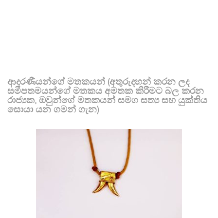
ආදරණීයන්ගේ මතකයන් (අතුරුදහන් කරන ලද
සමීපතමයන්ගේ මතකය අමතක කිරීමට බල කරන
රාජ්‍යක, ඔවුන්ගේ මතකයන් සමග සත්‍ය සහ යුක්තිය
සොයා යන ගමන් ගැන)