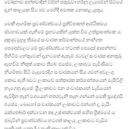
චෝදනාව අන්තවාදීන් විසින් පතුරුවා හරිනු ලැබෙමින් සිටියේ
දැන් කාලයක සිට බව මෙහිදී අමතක නොකළ යුතුය.
මෙකී ආගමික ප‍්‍රචණ්ඩත්වයේ ප‍්‍රතිවිපාකත් ආර්ථිකමය
ස්වභාවයක් ගැනීමේ ප‍්‍රභවයකින් යුක්ත වීම උත්ප‍්‍රාසාත්මක ය.
දකුණු මුහුදු තීරයේ සංචාරක කර්මාන්තයේ නාභිගත
පෙදෙස්වලට මේ ප‍්‍රචණ්ඩත්වය හටගත් පෙදෙස් ආසන්නව
පිහිටීම හේතුවෙන් දැනටමත් ඇතැම් රටවල් සංචාරක අනතුරු
ඇඟවීම් නිකුත් කොට තිබේ. එසේම, ලංකාවට පැමිණීමට
නියමිතව සිටි මැදපෙරදිග සංචාරකයන් සිය ගමන් අවලංගු
කොට ඇති බවට ලංකාවේ සත්කාරක කර්මාන්තයෙන් මැසිවිලි
නැගෙනු ඇසේ. ශ‍්‍රී ලංකාවට එන සංචාරකයන් වැඩියෙන්
ඇවිදින තැන් වශයෙන් හතරවැනි තැන ගන්නේ මෙකී ප‍්‍රදේශයි.
එසේම, බොහෝ සංචාරකයන් ලංකාවට එන්නේ ද, මැයි-
ඔක්තෝබර් දක්වා වන තද උෂ්ණත්වයක් සහිත ග‍්‍රීෂ්මයේ ය.
එබැවින් ප‍්‍රචණ්ඩත්වය හටගත් කාලය, ලංකාවට වැඩිම
හානියක් ගෙන දිය හැකි කාලයක් විය.