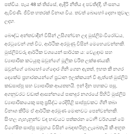
පත්විය. පැය 48 ක් තිස්සේ, ඇඳිරි නීතිය ද පවතිද්දී, හිංසනය
ඇවිළුණි. ජීවිත හතරක් විනාශ විය. තවත් බොහෝ දෙනා තුවාල
ලදහ.
බෞද්ධ අන්තවාදීන් විසින් උසිගන්වන ලද මුස්ලිම්-විරෝධය,
අරටුවෙන් ගත් විට, ආර්ථික අරමුණු විසින් මෙහෙයවන්නකි.
මුස්ලිම්වරු ආර්ථික වශයෙන් සාර්ථක ය: වෙළඳාම සහ
ව්‍යාපාරික කටයුතු ඔවුන්ගේ මූලික චරිත ලක්ෂණයකි.
ඔවුන්ගේ බොහෝ ගේදොර ගිනි ගෙන ඇතත්, ඉහත කී නගර
දෙකේම ප‍්‍රහාරකයන්ගේ ප‍්‍රධාන ඉලක්කයන් වී ඇත්තේ මුස්ලිම්
කඩසාප්පු සහ ව්‍යාපාරික ආයතනයි. ඉන් දින පහකට පසු,
අගනුවරට වඩාත් ආසන්නයේ පානදුර නගරයේ පිහිටි මුස්ලිම්
ව්‍යාපාරිකයෙකු සතු ප‍්‍රසිද්ධ රෙදිපිළි සාප්පුවකට ගිනි තබා
විනාශ කිරීම ඒ ආර්ථික අරමුණ මොනවට පෙන්වන්නකි.
සිංහල ගැහැනුන්ව වඳ භාවයට පත්කරන ටොෆි වර්ගයක් මේ
විශේෂිත සාප්පු සමූහය විසින් බෙදාහරිනු ලැබෙතැයි කී අභූත