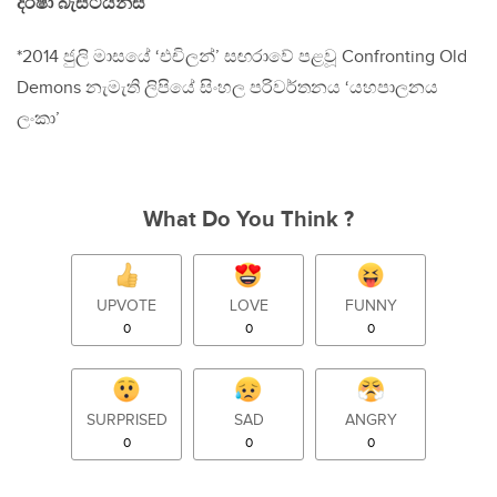
දරිෂා බැස්ටියන්ස්
*2014 ජුලි මාසයේ ‘එචිලන්’ සඟරාවේ පළවූ Confronting Old
Demons නැමැති ලිපියේ සිංහල පරිවර්තනය ‘යහපාලනය
ලංකා’
What Do You Think ?
UPVOTE
LOVE
FUNNY
0
0
0
SURPRISED
SAD
ANGRY
0
0
0