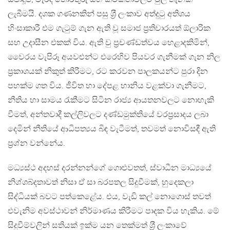
ලැබීමයි. දශක ගණනකින් පසු ශ‍්‍රී ලංකාව අත්දුටු අතිශය
හිංසාකාරී එම ගැටුම් ගැන ඇති වූ සමාජ ප‍්‍රතිචාරයත් ඕලාරික
සහ උදාසීන එකක් විය. ඇති වු ප‍්‍රචණ්ඩත්වය හෙළාදකිමින්,
වෛරය වැපිරූ අයවළුන්ට එරෙහිව පියවර ගැනීමක් ගැන නිල
ප‍්‍රකාශයක් නිකුත් කිරීමට, රට කරවන පාලකයන්ට පුරා දින
පහක්ම ගත විය. ජීවිත හා දේපළ හානිය වළක්වා ගැනීමට,
නීතිය හා සාමය රැකීමට සිටින රාජ්‍ය ආයතනවලට නොහැකි
වීමත්, අන්තවාදී කල්ලිවලට දණ්ඩමුක්තියේ වරප‍්‍රසාදය ලබා
දෙමින් නීතියේ ආධිපත්‍යය බිඳ වැටීමත්, තවමත් නොවිසඳී ඇති
ප‍්‍රශ්න වන්නේය.
මධ්‍යස්ථ අදහස් දරන්නන්ගේ ගොළුවතත්, ස්වාධීන මාධ්‍යයේ
නිශ්ශබ්දතාවත් නිසා ඒ සා බරපතල සිදුවීමක්, හුදෙකලා
සිද්ධියක් බවට පත්කෙළේය. එය, වැඩි කල් නොගොස් තවත්
එවැනිම අවස්ථාවන් නිර්මාණය කිරීමට පාදක විය හැකිය. මේ
සිදුවීම්වලින් සතියක් ඉක්ම යන තෙක්මත් ශ‍්‍රී ලංකාවේ