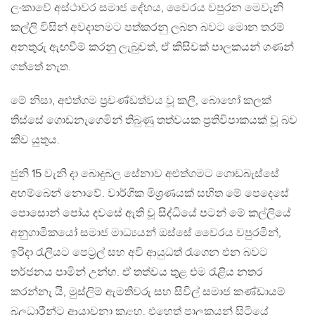
ලංකාවේ අස්ථාවර සමාජ දේහය, වෛරය වපුරන මෙවැනි
කල්ලි විසින් අවදානමට පත්කරනු ලබන බවට මොන තරම්
අනතුරු ඇඟවීම් කරනු ලැබුවත්, ඒ කිසිවක් පාලකයන් ගණන්
ගත්තේ නැත.
මේ නිසා, අළුත්ගම ප‍්‍රචණ්ඩත්වය වූ කලී, බොහෝ කලක්
තිස්සේ ගොඩනැගෙමින් තිබුණු තත්වයක ප‍්‍රතිවිපාකයක් වූ බව
කිව යුතුය.
ජුනි 15 වැනි දා බොදුබල සේනාව අළුත්ගමට ගොඩබැස්සේ
අහම්බෙන් නොවේ. වාර්ගික මිශ‍්‍රණයක් සහිත මේ පෙදෙසේ
පොසොන් පෝය දවසේ ඇති වූ සිද්ධියේ පටන් මේ කල්ලියේ
අනුගාමිකයෝ සමාජ මාධ්‍යයන් ඔස්සේ වෛරය වපුරමින්,
ඉරිදා රැලියට පෙට‍්‍රල් සහ අවි ආයුධත් රැගෙන එන බවට
තර්ජනය පාමින් උන්හ. ඒ තත්වය තුළ එම රැළිය නතර
කරන්නැ යි, මුස්ලිම් ඇමතිවරු සහ සිවිල් සමාජ කණ්ඩායම්
බලධාරීන්ට ආයාචනා කළහ. එහෙත් පාලකයන් සිටියේ