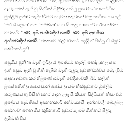
දමන බවට සපථ කරයි. එය, ඇත්තෙන්ම ඉන් ස්වල්ප වේලාවක්
ඇවෑමෙන් ඇති වූ සිද්ධීන් පිළිබඳ අනිටු පුරෝකථනයක් විය.
මුස්ලිම් ප‍්‍රජාව හැඳින්වීමට නැවත නැවතත් ඔහු භාවිත කෙළේ,
‘මරක්කලයා’ සහ ‘හම්බයා’ යන සිංහල භාෂාවේ ගර්හාත්මක
වචනයි. ‘‘
ඔව්, අපි ජාතිවාදීන් තමයි. ඔව්, අපි ආගමික
අන්තවාදීන් තමයි
’’ ජනතාව ඔල්වරසන් දෙද්දී ඒ පිස්සු භික්ෂුව
බෙරිහන් දුනි.
පසුගිය ජුනි 15 වැනි ඉරිදා රෑ අළුත්ගම කැරලි කෝලාහල සහ
ඉන් පසුව ඇති වූ ගිනි තැබීම් වැනි රුදුරු ප‍්‍රචණ්ඩත්වය මෙලවීම
සඳහා අවශ්‍ය කර තිබුණේ එවැනි වේදිකාවකි. ඊට කලින්
බ‍්‍රහස්පතින්දා පොසොන් පෝය දා යම් භික්ෂුවකට මුස්ලිම්
තරුණයෙකු විසින් පහර දෙන ලදැ යි කියන සිද්ධියක් නිසා එම
ප‍්‍රදේශය පැවතියේ අසහනකාරී තත්වයකයි. අන්තවාදී ‘බොදුබල
සේනාව’ ගෙන ගිය කුපිතකාරී ප‍්‍රචාරය, එම ගින්නට පිදුරු
දැමීමක් විය.