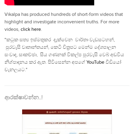
Vikalpa has produced hundreds of short-form videos that
highlight and investigate inconvenient truths. For more
videos,
click here
.
"කටුක සත්‍ය ඉස්මතුකර දැක්වෙන වාර්තා වැඩසටහන්,
පුරවැසි වෘතාන්තයන්, කෙටි චිත්‍රපට මෙන්ම දේශපාලන
සංවාද, සාකච්ඡා, සිය ගණනක් විකල්ප පුරවැසි වෙබ් අඩවිය
නිශ්පාදනය කර ඇත. පිවිසෙන්න අපගේ
YouTube
වීඩියෝ
චැනලයට."
ආරක්ෂාවන්න..!