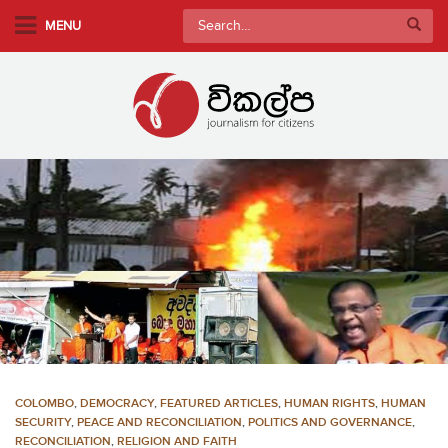
S
Search
MENU
k
for:
i
p
t
o
m
a
i
n
c
o
n
t
e
n
COLOMBO
,
DEMOCRACY
,
FEATURED ARTICLES
,
HUMAN RIGHTS
,
HUMAN
t
SECURITY
,
PEACE AND RECONCILIATION
,
POLITICS AND GOVERNANCE
,
RECONCILIATION
,
RELIGION AND FAITH