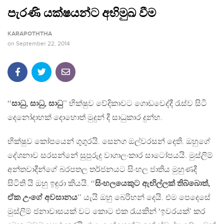
පැරණි යක්ෂයන්ට අභිමුඛ වීම
KARAPOTHTHA
on
September 22, 2014
‘‘
සාධු, සාධු, සාධු
’’ භික්ෂුව වේදිකාවට ගොඩවෙද්දී රැස්ව සිටි
දෙනෝදාහක් දොහොත් මුදුන් දී සාධුකාර දුන්හ.
භික්ෂුව කෝපයෙන් ගුගුරයි. සෙනග ඔල්වරසන් දෙති. ඔහුගේ
දේශනාව සරසන්නේ සුපුරුදු වාගාලංකාර සාටෝපයයි. මුස්ලිම්
අන්තවාදීන්ගේ බරපතල තර්ජනයට සිංහල ජාතිය මුහුණදී
සිටිති යි ඔහු ඉඳුරා කියයි. ‘‘
සිංහලයෙකුට ඇඟිල්ලක් තිබ්බොත්,
ඒක උංගේ අවසානය
’’ යැයි ඔහු බෙරිහන් දෙයි. එම පෙදෙසේ
මුස්ලිම් ජනාවාසයක් වට කොට එක රැයකින් ‘ඉවරයක්’ කර