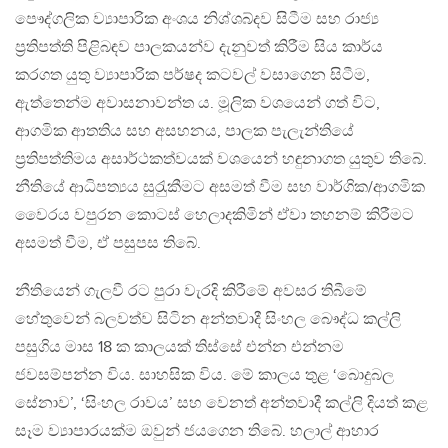
පෞද්ගලික ව්‍යාපාරික අංශය නිශ්ශබ්දව සිටීම සහ රාජ්‍ය
ප‍්‍රතිපත්ති පිළිබඳව පාලකයන්ව දැනුවත් කිරීම සිය කාර්ය
කරගත යුතු ව්‍යාපාරික පර්ෂද කටවල් වසාගෙන සිටීම,
ඇත්තෙන්ම අවාසනාවන්ත ය. මූලික වශයෙන් ගත් විට,
ආගමික ආතතිය සහ අසහනය, පාලක පැලැන්තියේ
ප‍්‍රතිපත්තිමය අසාර්ථකත්වයක් වශයෙන් හඳුනාගත යුතුව තිබේ.
නීතියේ ආධිපත්‍යය සුරැුකීමට අසමත් වීම සහ වාර්ගික/ආගමික
වෛරය වපුරන කොටස් හෙලාදකිමින් ඒවා තහනම් කිරීමට
අසමත් වීම, ඒ පසුපස තිබේ.
නීතියෙන් ගැලවී රට පුරා වැරදි කිරීමේ අවසර තිබීමේ
හේතුවෙන් බලවත්ව සිටින අන්තවාදී සිංහල බෞද්ධ කල්ලි
පසුගිය මාස 18 ක කාලයක් තිස්සේ එන්න එන්නම
ජවසම්පන්න විය. සාහසික විය. මේ කාලය තුළ ‘බොදුබල
සේනාව’, ‘සිංහල රාවය’ සහ වෙනත් අන්තවාදී කල්ලි දියත් කළ
සෑම ව්‍යාපාරයක්ම ඔවුන් ජයගෙන තිබේ. හලාල් ආහාර