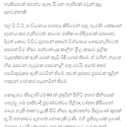
හැකියාවක් තමන්ට ඇතැ යි යන හැඟීමක් ඔවුන් තුළ
දනවන්නකි.
එල්.ටී.ටී.ඊ, සංවිධානය පරාජය කිරීමෙන් පසු, පැරණි යක්ෂයන්
දමනය කර ගැනීමටත්, අව්‍යාජ ජාතික සංහිඳියාවක් බරසාරව
දියත් කොට විවිධ ප‍්‍රජාවන් අතරේ විශ්වාසය ගොඩනැගීමටත්
අසමත් වීම නිසා, පශ්චාත්-යුද කාලීන ශ‍්‍රී ලංකාවේ මූලික
වැදගත්කමක් ඇති යමක් කැඞී බිඳී ගොස් තිබේ. ඒ මගින්, නැවත
හිස ඔසවන ගැටුමක සෙවනැලි මතු වෙයි. ආගම් අතර
පසමිතුරුකම් ඇති වෙමින් තිබේ. තවත් සුළුතර ප‍්‍රජාවක් තුළින්
හතුරන් බෝ කර ගැනෙමින් තිබේ.
කොළඹට කිලෝමීටර් 60 ක් නුදුරින් පිහිටි නගර කිහිපයක්
හෙල්ලූ මේ ජාතිවාදී ප‍්‍රචණ්ඩත්වය පිළිබඳ වාර්තා කිරීමෙන්
මාධ්‍ය හැකි තාක් වැළකී සිටි නිසා, ඇත්තෙන්ම සිදුවුණේ කුමක්
දැ යි ජනතාවට දැනගත නොහැකි වුණි. එහි ප‍්‍රතිඵලයක් වුණේ,
ඕපාදූප, වැරදි තොරතුරු සහ කටකතාවලට මුල් තැනක්