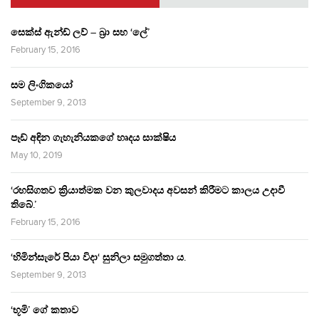
සෙක්ස් ඇන්ඩ් ලව් – බ්‍රා සහ ‘ලේ’
February 15, 2016
සම ලිංගිකයෝ
September 9, 2013
පෑඩ් අඳින ගැහැනියකගේ හෘදය සාක්ෂිය
May 10, 2019
‘රහසිගතව ක්‍රියාත්මක වන කුලවාදය අවසන් කිරීමට කාලය උදාවී
තිබේ.’
February 15, 2016
‘හිමින්සැරේ පියා විදා‘ සුනිලා සමුගත්තා ය.
September 9, 2013
‘භූමි’ ගේ කතාව