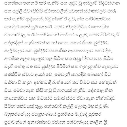
සහතිකය තහනම් කර ගැනීම සහ ශුද්ධ වූ ඉස්ලාම් සිද්ධස්ථාන
සහ පල්ලි ඒවා පිහිටි ස්ථානවලින් වෙනත් ස්ථානවලට මාරු
කර ගැනීම ආදියෙන්, ඔවුන්ගේ ඒ දැවැන්ත සාර්ථකත්වය
හොඳින් පෙන්නුම් කෙරේ. මෙවැනි ප‍්‍රසිද්ධියේ ගෙන ගිය
ව්‍යාපාරවල සාර්ථකත්වයෙන් පන්නරය ලැබ, මෙම පිරිස් වැඩි
සද්දබද්දක් නැති තවත් සටන් ගෙන ගොස් තිබේ. මුස්ලිම්
පල්ලිවලට සහ මුස්ලිම් ව්‍යාපාරික ආයතනවලට පහර දීම්,
ආගමික ඇඳුම් පැළඳුම් හැඳ සිටීම සහ රැවුල් දිගට වවා සිටීම
වැනි හේතු මත එම මුස්ලිම් පිරිමින් සහ ගැහැනුන්ව ගැහැටට
පත්කිරීම් ඒවාට අයත් වේ. මෙවැනි පහරදීම් බොහෝ විට
වාර්තා වී නැත. අන්තවාදී රාක්ෂයන් තර වීමට එය හේතුවක්
විය. මේවා ගැන කිසි නඩු විභාගයක් නැතිව, දේශපාලනික
නායකත්වය සහ මධ්‍යස්ථ සමාජ ස්ථර ඒවා ගැන නිශ්ශබ්දව
සිටින තත්වයක් තුළ, අන්තවාදී කල්ලි ලොකු මහත් වුණි.
බහුතරයේ යුද ජයග‍්‍රහණයේ ප‍්‍රහර්ශය මැද්දේ සුළුතර
ප‍්‍රජාවන්ගේ අනාරක්ෂාව රජයන පශ්චාත්-යුද කාලීන ශ‍්‍රී