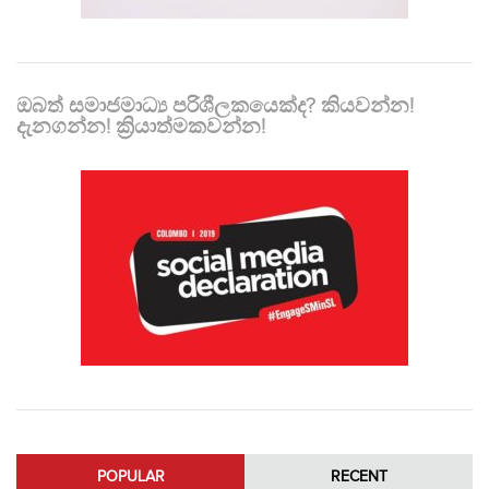
ඔබත් සමාජමාධ්‍ය පරිශීලකයෙක්ද? කියවන්න!
දැනගන්න! ක්‍රියාත්මකවන්න!
POPULAR
RECENT