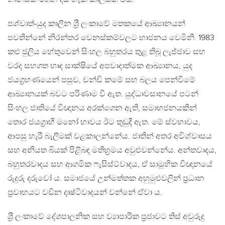
පශ්චාත්-යුද කාලීන ශ‍්‍රී ලංකාවේ මතකයේ ආඛ්‍යානයන්
පවතින්නේ නිරන්තර වෙනස්කම්වලට භාජනය වෙමිනි. 1983
කළු ජුලිය හේතුවෙන් සිංහල බහුතරය තුළ තිබූ ලැජ්ජාව සහ
වරද සහගත හෘද සාක්ෂියේ අපවාදාත්මක ආඛ්‍යානය, යුද
ජයග‍්‍රහණයෙන් පසුව, චන්ඩි කමේ සහ බලය පෙන්වීමේ
ආඛ්‍යානයක් බවට පරිණාම වී ඇත. යුද්ධාවසානයේ පටන්
සිංහල ජාතියේ විඥානය අරක්ගෙන ඇති, සමාභජනයකින්
තොර ජයග‍්‍රාහී මනෝ භාවය ඊට තුඩුදී ඇත. මේ ස්වභාවය,
ආපසු හැරී බැලීමක් වළකාලන්නේය. ජාතීන් අතර අවිශ්වාසය
සහ අනියත බියක් පිළිබඳ මතිභ‍්‍රමය අවුළුවන්නේය. අන්තවාදය,
බහුතරවාදය සහ ආගමික ෆැසිස්ට්වාදය, ඒ සාමූහික විඥානයේ
රුදුරු දරුවෝ ය. සමාජයේ උන්මත්තක අහුමුළුවලින් ප‍්‍රධාන
ප‍්‍රවාහයට වඩින දෘෂ්ටිවාදයන් වන්නේ ඒවා ය.
ශ‍්‍රී ලංකාවේ දේශපාලනික සහ ව්‍යාපාරික ප‍්‍රජාවට තිස් අවුරුදු