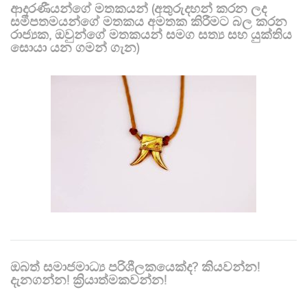
ආදරණීයන්ගේ මතකයන් (අතුරුදහන් කරන ලද
සමීපතමයන්ගේ මතකය අමතක කිරීමට බල කරන
රාජ්‍යක, ඔවුන්ගේ මතකයන් සමග සත්‍ය සහ යුක්තිය
සොයා යන ගමන් ගැන)
ඔබත් සමාජමාධ්‍ය පරිශීලකයෙක්ද? කියවන්න!
දැනගන්න! ක්‍රියාත්මකවන්න!