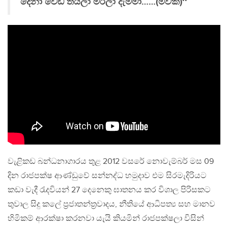
දෙනා වෙඩි තියලා මරලා දැම්මා……(මවක්)‘‘
වැළිකඩ බන්ධනාගාරය තුළ 2012 වසරේ නොවැම්බර් මස 09
දින රාජපක්ෂ ආණ්ඩුවේ සන්නද්ධ හමුදාව එම සිරමැදිරියට
කඩා වැදී රැදවියන් 27 දෙනෙකු ඝාතනය කර විශාල පිරිසකට
තුවාල සිදු කලේ ප්‍රජාතන්ත්‍රවාදය, නීතියේ ආධිපත්‍ය සහ මානව
හිමිකම් ආරක්ෂා කරනවා යැයි කියමින් රාජපක්ෂලා විසින්