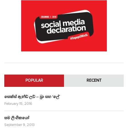
POPULAR
RECENT
සෙක්ස් ඇන්ඩ් ලව් – බ්‍රා සහ ‘ලේ’
February 15, 2016
සම ලිංගිකයෝ
September 9, 2013