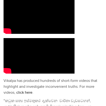
Vikalpa has produced hundreds of short-form videos that
highlight and investigate inconvenient truths. For more
videos,
click here
.
"කටුක සත්‍ය ඉස්මතුකර දැක්වෙන වාර්තා වැඩසටහන්,