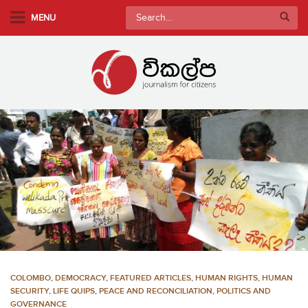
S
Search
MENU
k
for:
i
p
t
o
m
a
i
n
c
o
n
t
e
n
COLOMBO
,
DEMOCRACY
,
FEATURED ARTICLES
,
HUMAN RIGHTS
,
HUMAN
t
SECURITY
,
LIFE QUIPS
,
PEACE AND RECONCILIATION
,
POLITICS AND
GOVERNANCE