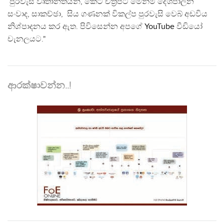
පුරවැසි වෘතාන්තයන්, කෙටි චිත්‍රපට මෙන්ම දේශපාලන
සංවාද, සාකච්ඡා, සිය ගණනක් විකල්ප පුරවැසි වෙබ් අඩවිය
නිශ්පාදනය කර ඇත. පිවිසෙන්න අපගේ
YouTube
වීඩියෝ
චැනලයට."
ආරක්ෂාවන්න..!