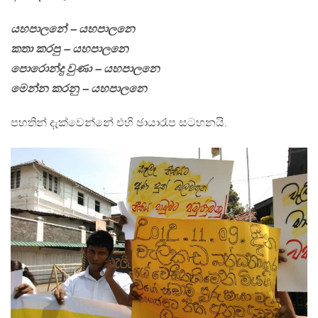
ය‍හපාලනේ – යහපාලනෙ
කතා කරපු – යහපාලනෙ
පොරොන්දු වුණා – යහපාලනෙ
මෙන්න කරනු – යහපාලනෙ
පහතින් දැක්වෙන්නේ එහි ඡායාරෑප සටහනයි.