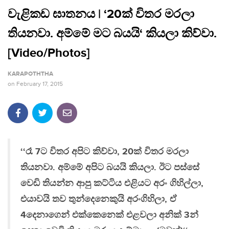
වැළිකඩ ඝාතනය | ‘20ක් විතර මරලා
තියනවා. අම්මේ මට බයයි‘ කියලා කිව්වා.
[Video/Photos]
KARAPOTHTHA
on
February 17, 2015
‘‘රෑ 7ට විතර අපිට කිව්වා, 20ක් විතර මරලා
තියනවා. අම්මේ අපිට බයයි කියලා. ඊට පස්සේ
වෙඩි තියන්න ආපු කට්ටිය එළියට අරං ගිහිල්ලා,
එයාවයි තව තුන්දෙනෙකුයි අරංගිහිලා, ඒ
4දෙනාගෙන් එක්කෙනෙක් එළවලා අනික් 3න්