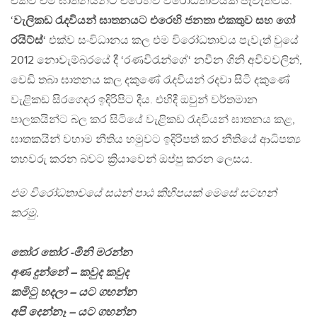
එක්වී එම ඝාතනයන්ට එරෙහිව විරෝධතාවයක් පැවැත්වීය.
‘
වැලිකඩ රැදවියන් ඝාතනයට එරෙහි ජනතා එකතුව සහ ගෝ
රයිට්ස්
‘ එක්ව සංවිධානය කල එම විරෝධතාවය පැවැත් වුයේ
2012 නොවැම්බරයේ දී ‘රණවිරැන්ගේ‘ නවීන ගිනි අවිවවලින්,
වෙඩි තබා ඝාතනය කල දකුණේ රැදවියන් රදවා සිටි දකුණේ
වැළිකඩ සිරගෙදර ඉදිරිපිට දීය. එහිදී ඔවුන් වර්තමාන
පාලකයින්ට බල කර සිටියේ වැළිකඩ රැදවියන් ඝාතනය කළ,
ඝාතකයින් වහාම නීතිය හමුවට ඉදිරිපත් කර නීතියේ ආධිපත්‍ය
තහවරු කරන බවට ක්‍රියාවෙන් ඔප්පු කරන ලෙසය.
එම විරෝධතාවයේ සඨන් පාඨ කිහිපයක් මෙසේ සටහන්
කරමු.
තෝර තෝර -මිනි මරන්න
අණ දුන්නේ – කවුද කවුද
කමිටු හදලා – යට ගහන්න
අපි දෙන්නෑ – යට ගහන්න