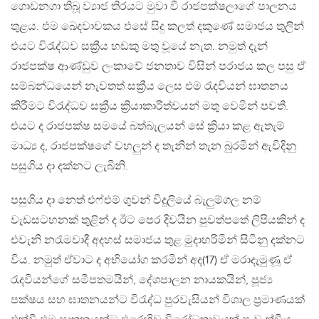
ගොඩනගා තිබූ ව්‍යාජ තිරයට මුවා වී රාජපක්ෂලාගේ පාලනය
තුළය. එම ඛෙදවාචකය එසේ සිදු කලත් දකුණේ සමාජය තුලින්
එයට විරැද්ධව සක්‍රීය හඩකු මතු වූයේ නැත. නමුත් දැන්
රාජපක්ෂ ආණ්ඩුව ලංකාවේ ජනතාව විසින් පරාජය කල පසු ඒ
සම්බන්ධයෙන් නැවතත් සක්‍රීය ලෙස එම රැදවියන් ඝාතනය
කිරීමට විරැද්ධව සක්‍රීය ක්‍රියාකාරීත්වයන් මතු වෙමින් පවතී.
එයට ද රාජපක්ෂ සමයේ බත්බැලයන් සේ ක්‍රියා කළ ඇතැම්
මාධ්‍ය ද, රාජපක්ෂගේ වහලුන් ද තැනින් තැන බුරමින් ඇවිදිනු
පසුගිය දා දක්නට ලැබිනි.
පසුගිය දා නෙත් එෆ්එම් ගුවන් විදුලියේ බැලුම්ගල නම්
වැඩසටහනක් තුළින් ද ඊට පෙර දිවයින පුවත්පතේ ලිපියකින් ද
එවැනි නරැමවාදී අදහස් සමාජය තුළ මුදාහරිමින් සිටිනු දක්නට
විය. නමුත් ඒවාට ද අභියෝග කරමින් අද(17) ඒ මරාදැමුණූ ඒ
රැදවියන්ගේ සමීපතමයින්, දේශපාලන නායකයින්, පූජ්‍ය
පක්ෂය සහ ඝාතනයන්ට විරැද්ධ පුරවැසියන් විශාල ප්‍රමාණයක්