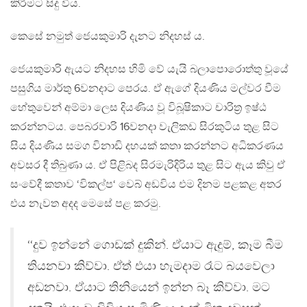
කිරීමට සිදු විය.
කෙසේ නමුත් ජෙයකුමාරි දැනට නිදහස් ය.
ජෙයකුමාරි ඇයට නිදහස හිමි වේ යැයි බලාපොරොත්තු වූයේ
පසුගිය මාර්තු 6වනදාට පෙරය. ඒ ඇගේ දියණිය මල්වර වීම
හේතුවෙන් අම්මා ලෙස දියණිය වූ විබූෂිකාට චාරිත්‍ර ඉෂ්ඨ
කරන්නටය. පෙබරවාරි 16වනදා වැලිකඩ සිරකුටිය තුළ සිට
සිය දියණිය සමග විනාඩි දහයක් කතා කරන්නට අධිකරණය
අවසර දී තිබුණා ය. ඒ පිළිබද සිරමැරිදිරිය තුළ සිට ඇය කිවු ඒ
සංවේදී කතාව ‘විකල්ප‘ වෙබ් අඩවිය එම දිනම පළකළ අතර
එය නැවත අදද මෙසේ පළ කරමු.
‘‘දුව ඉන්නේ ගොඩක් දුකින්. ඒයාට ඇදුම්, කෑම බීම
තියනවා කිව්වා. ඒත් එයා හැමදාම රෑට බයවෙලා
අඩනවා. ඒයාට තිනියෙන් ඉන්න බෑ කිව්වා. මට