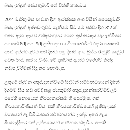
බාලෙන්ද්‍රන් ජෙයකුමාරි ගේ විත්ති කතාවය.
2014 මාර්තු මස 13 වන දින ආරක්ෂක අංශ විසින් ජෙයකුමාරි
බාලෙන්ද්‍රන් අත්අඩංගුවට ගැනීමේ සිට මේ දක්වා දින 312 ක්
ගතව ඇත. ඇයව අත්අඩංගුවට ගෙන ත‍්‍රස්තවාදය වැලැක්වීමේ
පනතේ 6(1) සහ 9(1) ප‍්‍රතිපාදන භාවිතා කරමින් රඳවා තබාගත්
අතර අත්අඩංගුවට ගත් දිනට පසු දිනම ඇය බූස්ස රැඳවුම් කඳවුර
වෙත මාරු කර යැවිණි. මේ දක්වාත් ඇයට එරෙහිව කිසිඳු
නඩුපැවරීමක් සිදු කර නොමැත.
උතුරේ සිදුවන අතුරුදහන්වීමේ සිද්ධීන් සම්බන්ධයෙන් දිගින්
දිගටම සිය හඬ අවදි කළ ජයකුමාරි අතුරුදහන්කරවීම්වලට
එරෙහි නොයෙක් කි‍්‍රයාකාරකම් හි පෙරමුණ ගත්
කි‍්‍රයාකාරිණියක් විය. එකී කි‍්‍රයාකාරීත්වයෙහි ප‍්‍රතිඵලයක්
වශයෙන් ඈ විවිධාකාර තර්ජනයන්ට ලක්වූ අතර ඇය
බියවැද්දීමට ගත් උත්සාහයන් ගණනාවක්ද විය. මෙකී