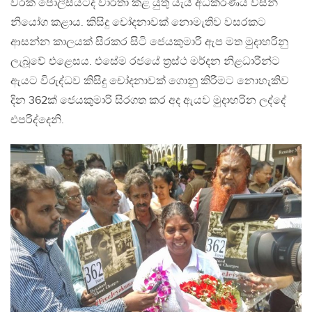
වරක් පොලීසියටද වාර්තා කළ යුතු යැයි අධිකරණය විසින්
නියෝග කළාය. කිසිදු චෝදනාවක් නොමැතිව වසරකට
ආසන්න කාලයක් සිරකර සිටි ජෙයකුමාරි ඇප මත මුදාහරිනු
ලැබූවේ එළෙසය. එසේම රජයේ ත්‍රස්ථ මර්දන නිළධාරීන්ට
ඇයට විරුද්ධව කිසිදු චෝදනාවක් ගොනු කිරීමට නොහැකිව
දින 362ක් ජෙයකුමාරි සිරගත කර අද ඇයව මුදාහරින ලද්දේ
එපරිද්දෙනි.