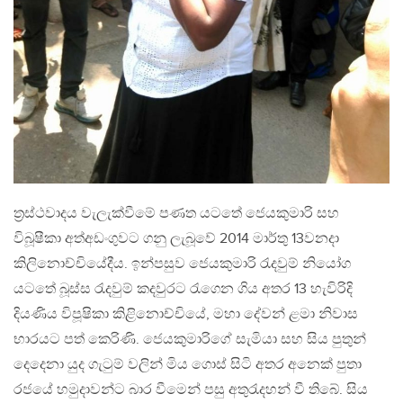
ත්‍රස්ථවාදය වැලැක්වීමේ පණත යටතේ ජෙයකුමාරි සහ
විබූෂීකා අත්අඩංගුවට ගනු ලැබූවේ 2014 මාර්තු 13වනදා
කිලිනොච්චියේදීය. ඉන්පසුව ජෙයකුමාරි රැදවුම් නියෝග
යටතේ බූස්ස රැදවුම් කදවුරට රැගෙන ගිය අතර 13 හැවිරිදි
දියණිය විපූෂිකා කිළිනොච්චියේ, මහා දේවන් ළමා නිවාස
භාරයට පත් කෙරිණි. ජෙයකුමාරිගේ සැමියා සහ සිය පුතුන්
දෙදෙනා යුද ගැටුම් වලින් මිය ගොස් සිටි අතර අනෙක් පුතා
රජයේ හමුදාවන්ට බාර වීමෙන් පසු අතුරැදහන් වී තිබේ. සිය