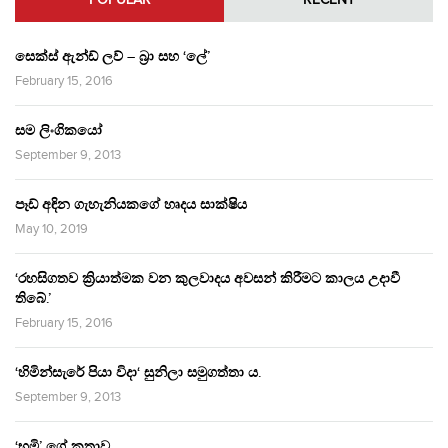
සෙක්ස් ඇන්ඩ් ලව් – බ්‍රා සහ ‘ලේ’
February 15, 2016
සම ලිංගිකයෝ
September 9, 2013
පෑඩ් අඳින ගැහැනියකගේ හෘදය සාක්ෂිය
May 10, 2019
‘රහසිගතව ක්‍රියාත්මක වන කුලවාදය අවසන් කිරීමට කාලය උදාවී
තිබේ.’
February 15, 2016
‘හිමින්සැරේ පියා විදා‘ සුනිලා සමුගත්තා ය.
September 9, 2013
‘භූමි’ ගේ කතාව