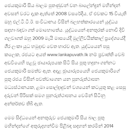
ජෙයකුමාරි සිය බාලම පුතණුවන් වන බාලේන්ද්‍රන් මහින්දන්
අවසන් වරට දැක ඇත්තේ 2008 වසරේදීය, ඒ එවකට 15 වියැති
ඔහු එල්.ටී.ටී.ඊ. සංවිධානය විසින් බලහත්කාරයෙන් යුද්ධය
සඳහා බඳවා ගත් මොහොතේය. යුද්ධයෙන් අනතුරක් නොවී දිවි
ගලවාගත් ඔහු 2009 මැයි මාසයේදී මුල්ලිවයික්කාල් ප‍්‍රදේශයේදී
ශී‍්‍ර ලංකා යුධ හමුදාව වෙත භාරව ඇත. යුද්ධයෙන් පසු
කලෙක, රජයට අයත් www.lankapuvath.lk නම් ප‍්‍රවෘත්ති වෙබ්
අඩවියෙහි පළවූ ඡායාරූපයක සිටි සිය පුතු හඳුනා ගන්නට
ජෙයකුමාරී සමත්ව ඇත. අදළ ඡුායාරූපයෙහි ජෙයකුමාරිගේ
පුතු රජය විසින් පවත්වාගෙන යන පුනරුත්ථාපන
මධ්‍යස්ථානයක, ළමා සොල්දාදුවන් වශයෙන් කටයුතු කළ සෙසු
දරුවන් පිරිසක් සමග පුනරුත්ථාපනය වෙමින් සිටිනු
අන්තර්තව තිබී ඇත.
මෙම සිද්ධයෙන් අනතුරුව ජෙයකුමාරී සිය බාල පුතු
මහින්දන්ගේ අතුරුදහන්වීම පිළිබඳ සඳහන් කරමින් 2014