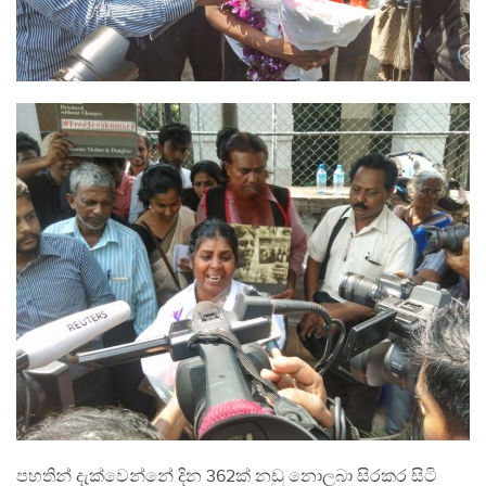
පහතින් දැක්වෙන්නේ දින 362ක් නඩු නොලබා සිරකර සිටි