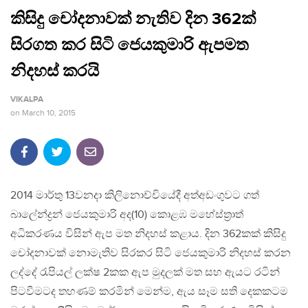
කිසිදු චෝදනාවක් නැතිව දින 362ක්
සිරගත කර සිටි ජෙයකුමාරි ඇපමත
නිදහස් කරයි
VIKALPA
on
March 10, 2015
2014 මාර්තු 13වනදා කිලිනොච්චියේදී අත්අඩංගුවට ගත්
බාලේන්ද්‍රන් ජෙයකුමාරි අද(10) කොළඹ මහේස්ත්‍රාත්
අධිකරණය විසින් ඇප මත නිදහස් කළාය. දින 362කක් කිසිදු
චෝදනාවක් නොමැතිව සිරකර සිටි ජෙයකුමාරි නිදහස් කරන
ලද්දේ රැපියල් ලක්ෂ 2කක ඇප මුදලක් මත සහ ඇයට රටින්
පිටවීමටද තහණම් කරමින් මෙන්ම, ඇය සෑම සති දෙකකටම