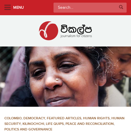
S
Search
MENU
k
for:
i
p
t
o
m
a
i
n
c
o
n
t
e
n
COLOMBO
,
DEMOCRACY
,
FEATURED ARTICLES
,
HUMAN RIGHTS
,
HUMAN
t
SECURITY
,
KILINOCHCHI
,
LIFE QUIPS
,
PEACE AND RECONCILIATION
,
POLITICS AND GOVERNANCE