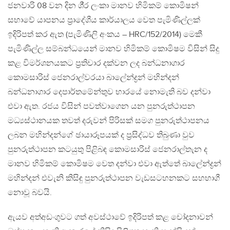
ජනවාරි 08 වන දින ශී‍්‍ර ලංකා මානව හිමිකම් කොමිෂන්
සභාවේ යාපනය ප‍්‍රාදේශීය කාර්යාලය වෙත පැමිණිල්ලක්
ඉදිරිපත් කර ඇත (පැමිණිලි අංකය – HRC/152/2014) මෙකී
පැමිණිල්ල සම්බන්ධයෙන් මානව හිමිකම් කොමිෂම විසින් සිදු
කළ විමර්ශනයකට ප‍්‍රතිචාර දක්වන ලද බන්ධනාගාර
කොමසාරිස් ජෙනරාල්වරයා බාලේන්ද්‍රන් මහින්දන්
බන්ධනාගාර දෙපාර්තමේන්තුව භාරයේ නොමැති බව දන්වා
එවා ඇත. රජය විසින් පවත්වාගෙන යන පුනරුත්ථාපන
මධ්‍යස්ථානයක තවත් දරුවන් පිරිසක් සමග පුනරුත්ථාපනය
ලබන මහින්දන්ගේ ඡායාරූපයක් ද ප‍්‍රසිද්ධව තිබුණා වුව
පුනරුත්ථාපන කටයුතු පිළිබඳ කොමසාරිස් ජෙනරාල්තැන ද
මානව හිමිකම් කොමිෂම වෙත දන්වා එවා ඇත්තේ බාලේන්ද්‍රන්
මහින්දන් එවැනි කිසිඳු පුනරුත්ථාපන වැඩසටහනකට සහභාගී
නොවූ බවයි.
ඇයව අත්අඩංගුවට ගත් අවස්ථාවේ ඉදිරිපත් කළ චෝදනාවන්