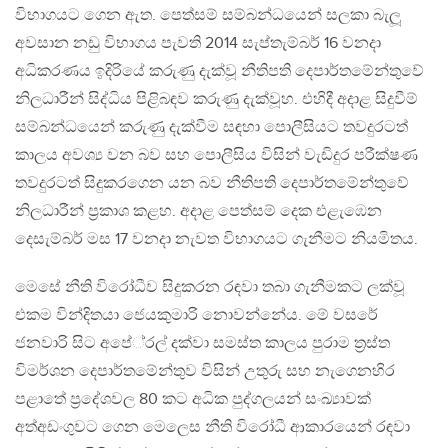
විභාගයට ගෙන ඇත. පෙත්සම් සම්බන්ධයෙන් සලකා බැලූ
අවසාන නඩු විභාගය පැවති 2014 සැප්තැම්බර් 16 වනදා
අධිකරණය ඉදිරියේ කරුණු දැක්වූ නීතිපති දෙපාර්තමේන්තුවේ
නිලධාරීන් සිද්ධිය පිළිබඳව කරුණු දැක්වූහ. එහිදී අදාළ සිදුවීම්
සම්බන්ධයෙන් කරුණු දැක්වීම සඳහා පොලීසියට තවදුරටත්
කාලය අවශ්‍ය වන බව සහ පොලීසිය විසින් වැඩිදුර පරීක්ෂණ
තවදුරටත් සිදුකරගෙන යන බව නීතිපති දෙපාර්තමේන්තුවේ
නිලධාරීන් ප‍්‍රකාශ කළහ. අදාළ පෙත්සම් දෙක එළැඹෙන
දෙසැම්බර් මස 17 වනදා නැවත විභාගයට ගැනීමට නියමිතය.
මෙසේ නීති විරෝධීව සිදුකරන රඳවා තබා ගැනීමකට ලක්වූ
එකම වින්දිතයා ජෙයකුමාරි නොවන්නේය. මේ වසරේ
ජනවාරි සිට අපේ‍්‍රල් දක්වා සමස්ත කාලය පුරාම ත‍්‍රස්ත
විමර්ශන දෙපාර්තමේන්තුව විසින් උතුරු සහ නැගෙනහිර
පළාතේ ප‍්‍රදේශවල 80 කට අධික පුද්ගලයන් සංඛ්‍යාවක්
අත්අඩංගුවට ගෙන මෙලෙස නීති විරෝධී ආකාරයෙන් රඳවා