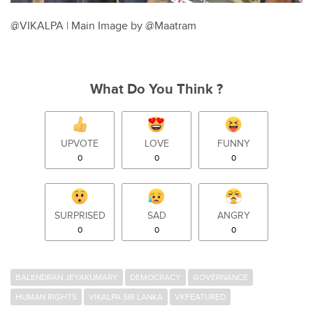
@VIKALPA | Main Image by @Maatram
What Do You Think ?
UPVOTE
LOVE
FUNNY
0
0
0
SURPRISED
SAD
ANGRY
0
0
0
BALENDRAN JEYAKUMARY
DEMOCRACY
GOVERNANCE
HUMAN RIGHTS
VIKALPA SRI LANKA
VKFEATURED