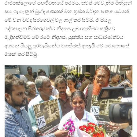
රාජපක්ෂලාගේ සහජීවනයේ තරමය. තවත් මෙවැනිම මිනිසුන්
සහ ගැහැණුන් මුග්ද පණතක් වන ත්‍රස්ත මර්දන පණත යටතේ
මේ වන විටද සිරගෙවල් වල ගාල් කර සිටියි. ඒ සියලු
දේශපාලන සිරකරුවන්ට නිදහස ලබා ගැනීමට සක්‍රීයව
මැදිහත්වීමට මේ රටේ නිදහස, යුක්තිය සහ සාධාරණත්වය
අගයන සියලු පුරවැසියන්ට වගකීමක් ඇතැයි මේ මොහොතේ
මතක් කර සිටිමු.