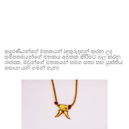
ආදරණීයන්ගේ මතකයන් (අතුරුදහන් කරන ලද
සමීපතමයන්ගේ මතකය අමතක කිරීමට බල කරන
රාජ්‍යක, ඔවුන්ගේ මතකයන් සමග සත්‍ය සහ යුක්තිය
සොයා යන ගමන් ගැන)