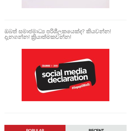
ඔබත් සමාජමාධ්‍ය පරිශීලකයෙක්ද? කියවන්න!
දැනගන්න! ක්‍රියාත්මකවන්න!
POPULAR
RECENT