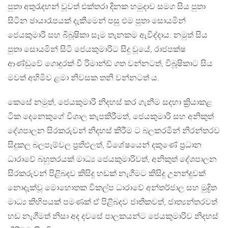
පුතා අතුරැදහන් වූවත් එක්තරා දිනක හමුදාව සමග සිය පුතා
සිටින ඡායාරෑපයක් දැකීමෙන් පසු එම පුතා සොයමින්
ජෙයකුමාරි සහ බිබූෂිකා සෑම තැනකම ඇවිද්දාය. නමුත් සිය
පුතා සොයමින් සිටි ජෙයකුමාරිට සිදු වූයේ, රාජපක්ෂ
ආණ්ඩුවේ ගොදුරක් වී රිමාන්ඩ් ගත වන්නටත්, විබූෂිකාට සිය
මවත් අහිමිව ළමා නිවසක තනි වන්නටත් ය.
කෙසේ නමුත්, ජෙයකුමාරි නිදහස් කර ගැනීම සදහා ක්‍රියාකළ
ටික දෙනෙකුගේ විශාල කැපකිරීමත්, ජෙයකුමාරි සහ අනිකුත්
දේශපාලන සිරකරුවන් නිදහස් කිරීම ට බලකරමින් නිරන්තරව
සිදුකල බලපෑම්වල ප්‍රතිඵලත්, විශේෂයෙන් දකුණේ ප්‍රධාන
ධාරාවේ බහුතරයක් මාධ්‍ය ජෙයකුමාරිවත්, අනිකුත් දේශපාලන
සිරකරුවන් පිළිබදව කිසිදු හඩක් නැගීමට කිසිදු උනන්දුවක්
නොදැක්වූ මොහොතක විකල්ප ධාරාවේ අන්තර්ජාල සහ මුද්‍රිත
මාධ්‍ය කිහිපයක් පමණක් ඒ පිළිබදව ජාතිකවත්, ජාත්‍යන්තරවත්
හඩ නැගීමත් නිසා අද දවසේ පාලකයන්ට ජෙයකුමාරිව නිදහස්