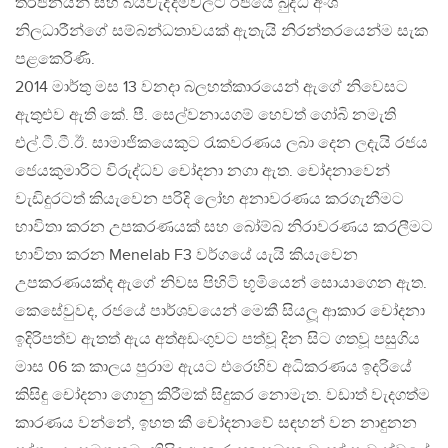
තර්ජනයන් සහ බියවැද්දීම්වලට රජයේ බුද්ධි අංශ
නිලධාරීන්ගේ සම්බන්ධතාවයක් ඇතැයි නිරන්තරයෙන්ම සැක
පළකෙරිණි.
2014 මාර්තු මස 13 වනදා බලහත්කාරයෙන් ඇගේ නිවෙසට
ඇතුළුව ඇති කේ. පී. සෙල්වනායගම් හෙවත් ගෝබි නමැති
එල්.ටී.ටී.ඊ. සාමාජිකයෙකුට රැකවරණය ලබා දෙන ලදැයි රජය
ජෙයකුමාරිට විරුද්ධව චෝදනා නගා ඇත. චෝදනාවෙන්
වැඩිදුරටත් කියැවෙන පරිදි ලෝහ අනාවරණය කරගැනීමට
භාවිතා කරන උපකරණයක් සහ බෝම්බ නිරාවරණය කරලීමට
භාවිතා කරන Menelab F3 වර්ගයේ යැයි කියැවෙන
උපකරණයක්ද ඇගේ නිවස පිහිටි භූමියෙන් සොයාගෙන ඇත.
කෙසේවුවද, රජයේ පාර්ශවයෙන් මෙකී සියලූ ආකාර චෝදනා
ඉදිරිපත්ව ඇතත් ඇය අත්අඩංගුවට පත්වූ දින සිට ගතවූ පසුගිය
මාස 06 ක කාලය පුරාම ඇයට එරෙහිව අධිකරණය ඉදරියේ
කිසිඳු චෝදනා ගොනු කිරීමක් සිදුකර නොමැත. වඩාත් වැදගත්ම
කාරණය වන්නේ, ඉහත කී චෝදනාවේ සඳහන් වන නාඳුනන