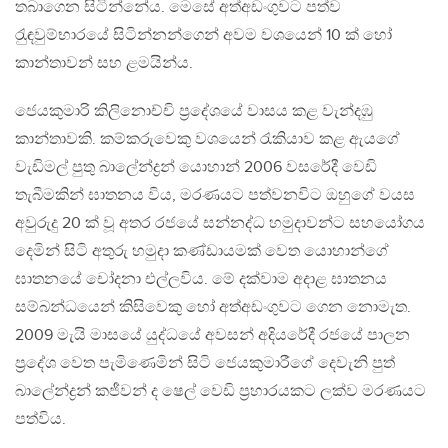
තබාගෙන සිටින්නේය. මෙසේ අත්අඩංගුවට පත්ව
රැුඳවුම්භාරයේ සිටින්නන්ගෙන් අවම වශයෙන් 10 ක් හෝ
කාන්තාවන් සහ ළමයින්ය.
ජෙයකුමාරි කිලිනොච්චි ප‍්‍රදේශයේ වාසය කළ වැන්දඹු
කාන්තාවකි. කම්කරුවෙකු වශයෙන් රැකියාව කළ ඇයගේ
වැඩිමල් පුතු බාලේන්ද්‍රන් යොහාන් 2006 වසරේදී වෙඩි
තැබීමකින් ඝාතනය විය, මරණයට පත්වනවිට ඔහුගේ වයස
අවුරුදු 20 ක් වූ අතර රජයේ සන්නද්ධ හමුදාවන්ට සහයෝගය
දෙමින් සිටි අතුරු හමුදා කණ්ඩායමක් වෙත යොහාන්ගේ
ඝාතනයේ චෝදනා එල්ලවිය. මේ දක්වාම අදාළ ඝාතනය
සම්බන්ධයෙන් කිසිවෙකු හෝ අත්අඩංගුවට ගෙන නොමැත.
2009 මැයි මාසයේ යුද්ධයේ අවසන් අදියරේදී රජයේ පාලන
ප‍්‍රදේශ වෙත පැමිණෙමින් සිටි ජෙයකුමාරීගේ දෙවැනි පුත්
බාලේන්ද්‍රන් කජීවන් ද ෂෙල් වෙඩි ප‍්‍රහාරයකට ලක්ව මරණයට
පත්විය.