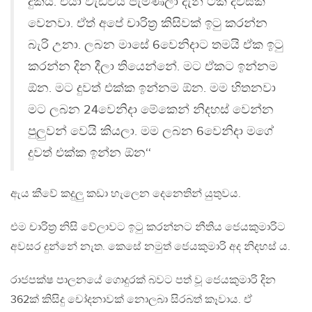
දුකයි. එයා වැඩිවිය පැමිණිලා දැන් ටික දවසක්
වෙනවා. ඒත් අපේ චාරිත්‍ර කිසිවක් ඉටු කරන්න
බැරි උනා. ලබන මාසේ 6වෙනිදාට තමයි ඒක ඉටු
කරන්න දින දීලා තියෙන්නේ. මට ඒකට ඉන්නම
ඕන. මට දුවත් එක්ක ඉන්නම ඕන. මම හිතනවා
මට ලබන 24වෙනිදා මේකෙන් නිදහස් වෙන්න
පුලුවන් වෙයි කියලා. මම ලබන 6වෙනිදා මගේ
දුවත් එක්ක ඉන්න ඕන‘‘
ඇය කීවේ කදුලු කඩා හැලෙන දෙනෙතින් යුතුවය.
එම චාරිත්‍ර නිසි වේලාවට ඉටු කරන්නට නීතිය ජෙයකුමාරිට
අවසර දුන්නේ නැත. කෙසේ නමුත් ජෙයකුමාරි අද නිදහස් ය.
රාජපක්ෂ පාලනයේ ගොදුරක් බවට පත් වූ ජෙයකුමාරි දින
362ක් කිසිදු චෝදනාවක් නොලබා සිරබත් කෑවාය. ඒ