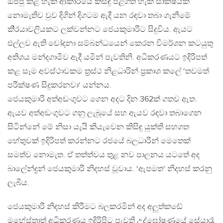
ඔප්පු කළ හැකි ආකාරයේ කිසිඳු පිළිගත හැකි සාක්ෂියක්
නොමැතිව වුව දිගින් දිගටම ඇදී යන රඳවා තබා ගැනීමේ
කි‍්‍රයාවලියකට ලක්වන්නට ජෙයකුමාරීට සිදුවිය. ඇයට
එල්ලව ඇති චෝදනා සම්බන්ධයෙන් කෙරන විමර්ශන කටයුතු
අතිශය මන්දගාමීව ඇදී යමින් පැවතිනි. අධිකරණයට ඉදිරිපත්
කළ සෑම අවස්ථාවකම ත්‍රස්ථ නිළධාරින් ප්‍රකාශ කලේ ‘තවමත්
පරීක්ෂණ සිදුකරනවා‘ යන්නය.
ජෙයකුමාරි අත්අඩංගුවට ගෙන අදට දින 362ක් ගතව ඇත.
ඇයව අත්අඩංගුවට ගනු ලැබූයේ සහ ඇයව රඳවා තබාගෙන
සිටින්නේ මේ නිසා යැයි කියැවෙන කිසිඳු යුක්ති සහගත
හේතුවක් ඉදිරිපත් කරන්නට රජයේ බලධාරීන් මෙතෙක්
සමත්ව නොමැත. ඒ තත්ත්වය තුළ නව පාලනය යටතේ අද
බාලේන්ද්‍රන් ජෙයකුමාරි නිදහස් වූවාය. ‘ඇපමත‘ නිදහස් කරනු
ලැබීය.
ජෙයකුමාරි නිදහස් කිරීමට බලකරමින් අද අලුත්කඩේ
මහේස්ත්‍රාත් අධිකරණය ඉදිරිපිට පැවති උද්ඝෝෂණයේ සේයාරෑ