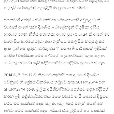
පුද්ගලයා සමග තමා කිසිඳු ආකාරයක සබඳතාවයක් පැවැත්වූයේ
නැතැයි ජෙයකුමාරී පැහැදිලිවම ප‍්‍රකාශ කර තිබීමයි.
ජයකුමාරි අත්අඩංගුවට පත්වන මොහොතේදී අවුරුදු 13 ක්
වයසැති ඇගේ කුඩා දියණිය – බාලේන්ද්‍රන් විභූෂිකා ද සිය
භාරයට ගෙන නීතිය නොතකා ඇයව පුරා පැය 24 ක් ඇගේ මව
සමග සිය භාරයේ රඳවා තබා ගැනීමට පොලීසිය කටයුතු කර
ඇත. ඉන් අනතුරුව, මාර්තු මස 14 වනදා බී වාර්තාවක් ඉදිරිපත්
කරමින් විභූෂිකාද මෙම සිද්ධියේ ‘සැකකාරියක’ ලෙස සලකා
කටයුතු කරනවා යැයි කිලිනොච්චි පොලීසිය ප‍්‍රකාශ කර ඇත.
2014 මැයි මස 12 වැනිදා ජෙයකුමාරි සහ ඇයගේ දියණිය
වෙනුවෙන් ශ්‍රේෂ්ඨාධිකරණය හමුවේ අංක SCFR/126/14 සහ
SFCR/127/14 දරණ මූලික අයිතිවාසිකම් පෙත්සම් දෙක ඉදිරිපත්
කරන ලදි. ශ්‍රේෂ්ඨාධිකරණය මෙම වසරේ මැයි මාසයේ දී ප‍්‍රථම
වරට එම පෙත්සම් දෙක සලකා බැලූ අතර එතැන් පටන් මේ
දක්වා මෙම පෙත්සම් දෙක අධිකරණය ඉදිරියේ සය වතාවක්