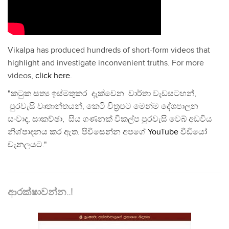
Vikalpa has produced hundreds of short-form videos that
highlight and investigate inconvenient truths. For more
videos,
click here
.
"කටුක සත්‍ය ඉස්මතුකර දැක්වෙන වාර්තා වැඩසටහන්,
පුරවැසි වෘතාන්තයන්, කෙටි චිත්‍රපට මෙන්ම දේශපාලන
සංවාද, සාකච්ඡා, සිය ගණනක් විකල්ප පුරවැසි වෙබ් අඩවිය
නිශ්පාදනය කර ඇත. පිවිසෙන්න අපගේ
YouTube
වීඩියෝ
චැනලයට."
ආරක්ෂාවන්න..!