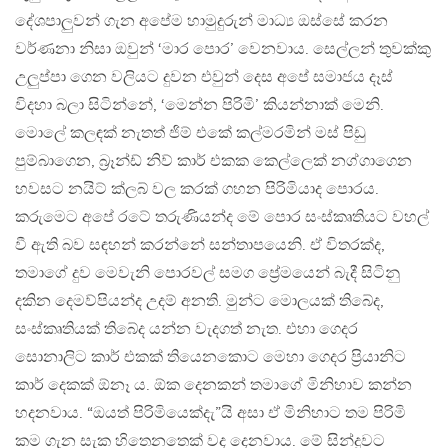
දේශපාලුවන් ගැන අපේම හාමුදුරුන් මාධ්‍ය ඔස්සේ කරන
වර්ණනා නිසා ඔවුන් ‘මාර පොර’ වෙනවාය. සෙල්ලන් තුවක්කු
උලුප්පා ගෙන වලියට දුවන එවුන් දෙස අපේ සමාජය දෑස්
විදහා බලා සිටින්නේ, ‘මෙන්න පිරිමි’ කියන්නාක් මෙනි.
මොලේ කලඳක් නැතත් ජිම් එකේ කල්මරමින් මස් පිඩු
පුම්බාගෙන, බ්‍රෑන්ඩ් නිව් කාර් එකක කෙල්ලෙක් නග්ගාගෙන
හවසට නයිට් ක්ලබ් වල කරක් ගහන පිරිමියාද පොරය.
කරුමෙට අපේ රටේ තරුණියන්ද මේ පොර සංස්කෘතියට වහල්
වී ඇති බව සඳහන් කරන්නේ සන්තාපයෙනි. ඒ විතරක්ද,
තමාගේ දුව මෙවැනි පොරවල් සමග ප්‍රේමයෙන් බැදී සිටිනු
දකින දෙමව්පියන්ද උදම් අනති. මුන්ට මොලයක් තිබේද,
සංස්කෘතියක් තිබේද යන්න වැදගත් නැත. එහා ගෙදර
සොනාලිට කාර් එකක් තියෙනකොට මෙහා ගෙදර ප්‍රියානිට
කාර් දෙකක් ඕනෑ ය. ඕක දෙනකන් තමාගේ මිනිහාව කන්න
හදනවාය. “ඔයත් පිරිමියෙක්දැ”යි අසා ඒ මිනිහාට තම පිරිමි
කම ගැන සැක හිතෙනතෙක් වද දෙනවාය. මේ සින්දුවට