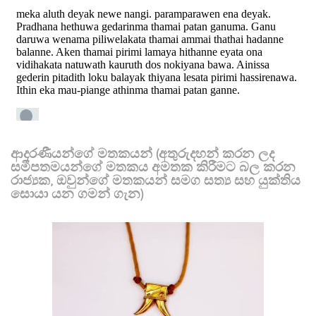
ආදරණීයන්ගේ මතකයන් (අතුරුදහන් කරන ලද
සමීපතමයන්ගේ මතකය අමතක කිරීමට බල කරන
රාජ්‍යක, ඔවුන්ගේ මතකයන් සමග සත්‍ය සහ යුක්තිය
සොයා යන ගමන් ගැන)