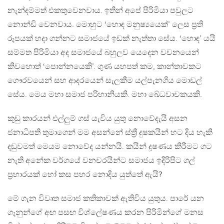
නැන්දම්මත් එකතුවෙනවාය. ඉතින් අපේ පිරිමියා පවුලට
නොන්ඩි වෙනවාය. මොහුට ‘හොඳ මනුෂ්‍යයෙක්’ ලෙස ප්‍රති
රූපයක් හදා ගන්නට සමාජයේ ඉඩක් නැත්තා සේය. ‘හොඳ’ යයි
සම්මත පිරිමියා අද සමාජයේ බහුලව යෙදෙන වචනයෙන්
කිවහොත් ‘පොන්නයෙකි’. ගුණ යහපත් කම, කාන්තාවකට
ගෞරවයෙන් සහ ආදරයෙන් සැලකීම යල්පැනගිය මොඩල්
සේය. මෙය මහා සමාජ පරිහානියකි. මහා ඛේධවාචකයකි.
කුඩු කාරයන් එල්ලුම් ගස් යැවිය යුතු නොවේදැයි අසන
ජනාධිපති තුමාගෙන් මම අසන්නේ ස්ත්‍රී දුෂකයින් හට දිය හැකි
දඬුවමත් මෙයම නොවේද යන්නයි. කයින් දූෂණය කිරීමට ගට
නැති අනේක වර්ගයේ වනචරයින්ට සමාජය ඉදිරිපිට ගල්
ප්‍රහාරයක් හෝ කස පහර නොදිය යුත්තේ ඇයි?
මේ ගැන විවෘත සමාජ කතිකාවක් ඇතිවිය යුතුය. පාරේ යන
ගෑනුන්ගේ අඟ පසඟ විශ්ලේෂණය කරන පිරිමින්ගේ මනස