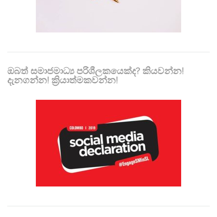
ඔබත් සමාජමාධ්‍ය පරිශීලකයෙක්ද? කියවන්න!
දැනගන්න! ක්‍රියාත්මකවන්න!