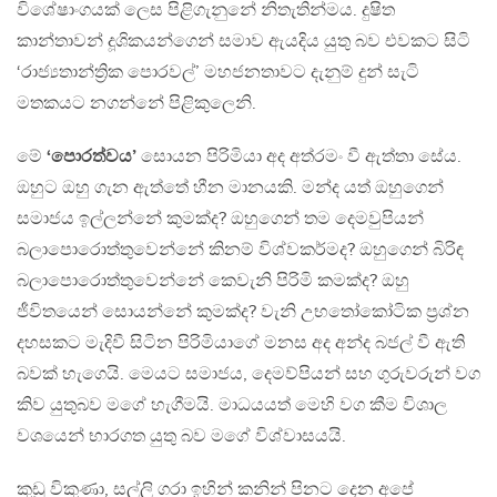
විශේෂාංගයක් ලෙස පිළිගැනුනේ නිතැතින්මය. දුෂිත
කාන්තාවන් දූශිකයන්ගෙන් සමාව ඇයදිය යුතු බව එවකට සිටි
‘රාජ්‍යතාන්ත්‍රික පොරවල්’ මහජනතාවට දැනුම් දුන් සැටි
මතකයට නගන්නේ පිළිකුලෙනි.
මේ
‘පොරත්වය’
සොයන පිරිමියා අද අත්රමං වී ඇත්තා සේය.
ඔහුට ඔහු ගැන ඇත්තේ හීන මානයකි. මන්ද යත් ඔහුගෙන්
සමාජය ඉල්ලන්නේ කුමක්ද? ඔහුගෙන් තම දෙමවුපියන්
බලාපොරොත්තුවෙන්නේ කිනම් විශ්වකර්මද? ඔහුගෙන් බිරිඳ
බලාපොරොත්තුවෙන්නේ කෙවැනි පිරිමි කමක්ද? ඔහු
ජීවිතයෙන් සොයන්නේ කුමක්ද? වැනි උභතෝකෝටික ප්‍රශ්න
දහසකට මැදිවී සිටින පිරිමියාගේ මනස අද අන්ද බජල් වී ඇති
බවක් හැගෙයි. මෙයට සමාජය, දෙමව්පියන් සහ ගුරුවරුන් වග
කිව යුතුබව මගේ හැගීමයි. මාධයයත් මෙහි වග කීම විශාල
වශයෙන් භාරගත යුතු බව මගේ විශ්වාසයයි.
කුඩු විකුණා, සල්ලි ගරා ඉහින් කනින් පිනට දෙන අපේ