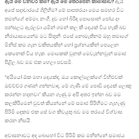
ඇයි මේ වනචර කම? ඇයි මේ තෙරපෙන කාමාසාව?
ඇයි
අපේ සදාචාරයේ ගිලිහීම? මේ පාපතරයා මෙය සමහර විට
තමන්ගේ අම්මා, නංගී, දුව හෝ බිරිඳ පොසොන් පෝය දා
පන්සලට ඇරලවා යමින් ගමන් කල කී දෙයක් විය හැකි බව
නිරායාසයෙන්ම මට සිතුනි. එසේ නොමැතිනම් ඔහු තමාගේ
මිනිස් කම ගැන චකිතයකින් හෝ ප්‍රශ්නයකින් පෙලෙන
කෙනෙක් විය හැක. මොකෙක් වුනත් මෙවැන්නවුන් සමාජ
පිළිල බව මම එක හෙලා පවසමි.
“අයියෝ ඕක මහා දෙයක්ද, ඔය කොල්ලෙක්ගේ විහිළුවක්
ඔච්ච්ච්ර ගණන් ගන්නවාද, මේ ගෑණි මේ පොඩි දෙයක් ලොකු
කරන්න හදනවා” කියන ගෑණු ම අපි අතර ඉන්න බව මම
කලකිරීමෙන් වුවත් කියන්නේ මේ සමාජ පිරිහීමට ගැහැණු
පිරිමි දෙකම එක සේ වග කිවයුතු බව මම තරයේ විශ්වාස
කරන නිසයි.
අවාසනාවට අද බොහෝ විට පිරිමි කම මනින්නේ සමාජය