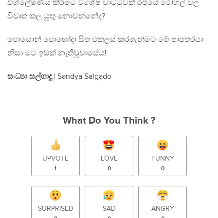
විශ්ලේෂණය කිරීමට විශේෂ වාට්ටුවක් රජයේ රෝහල් වල
විවෘත කල යුතු නොවන්නේද?
පොසොන් පොහෝදා සිත එකලස් කරගැන්මට මේ පාපතරයා
නිසා මට ඉඩක් නැතිවුවාසේය!
සංධ්‍යා සල්ගාදු
| Sandya Salgado
What Do You Think ?
UPVOTE
LOVE
FUNNY
1
0
0
SURPRISED
SAD
ANGRY