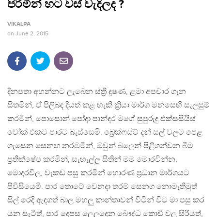
පිරිමින් හට වස් වැදිලද ?
VIKALPA
on
June 2, 2015
දිනපතා අහන්නට ලැබෙන ස්ත්‍රී දූෂණ, ළමා අපචාර ගැන
සිතමින්, ඒ පිලිබඳ දියත් කළ හැකි ක්‍රියා මාර්ග මනසෙහි සැලසුම්
කරමින්, පොසොන් පෝදා පාන්දර මගේ සුපුරුදු එක්සසියිස්
වෝක් එකට පාරට බැස්සෙමි. බ්‍රෙක්ෆස්ට් දන් සල් වලට පෙළ
ගැසෙන සෙනඟ නරඹමින්, ඔවුන් බලෙන් පිළිගන්වන බීම
ප්‍රතික්ෂේප කරමින්, සැහැල්ලු සිතින් මම මොරවින්න,
මොදරවිල, වෑකඩ පසු කරමින් හොරණ ප්‍රධාන මාර්ගයට
පිවිසියෙමි. පාර තොටේ වෙනදා තරම් සෙනග නොමැතිමුත්
සිල් රෙදි ඇඳගත් බාල මහලු කාන්තාවන් විටින් විට මා පසු කර
යන සැටිත්, පාර දෙපස ලෙලදෙන බෞද්ධ කොඩි වල සිරියත්,