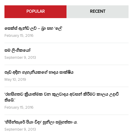
POPULAR
RECENT
සෙක්ස් ඇන්ඩ් ලව් – බ්‍රා සහ ‘ලේ’
February 15, 2016
සම ලිංගිකයෝ
September 9, 2013
පෑඩ් අඳින ගැහැනියකගේ හෘදය සාක්ෂිය
May 10, 2019
‘රහසිගතව ක්‍රියාත්මක වන කුලවාදය අවසන් කිරීමට කාලය උදාවී
තිබේ.’
February 15, 2016
‘හිමින්සැරේ පියා විදා‘ සුනිලා සමුගත්තා ය.
September 9, 2013