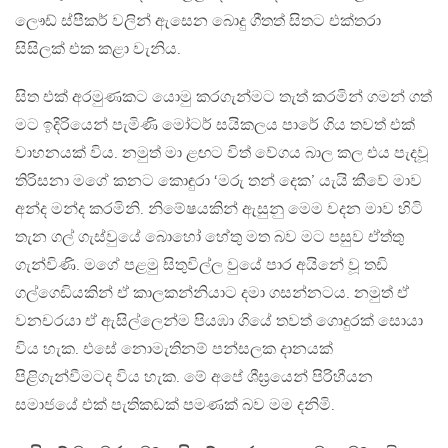
ලෞඩ් ස්පීකර් වලින් ඇසෙන බොදු ගීතත් සිතට එක්තරා
සිසිලක් එක කළා වැනිය.
සිත එක් අරමුණකට යොමු කරගැන්මට තැත් කරමින් ගමන් ගත්
මට ඉදිරියෙන් පැමිණි මෝටර් සයිකලය පාරේ ගිය තවත් එක්
වාහනයක් විය. නමුත් මා ළඟට විත් වේගය බාල කල එය පැදවූ
තිරිසනා මගේ කනට කොඳුරා ‘මරු තන් දෙක’ යැයි කීවේ මාව
අන්ද මන්ද කරමිනි. නිමේෂයකින් ඇසුනු මෙම වදන මාව හිටි
තැන ගල් ගැස්වුයේ බොහෝ හේතු මත බව මට පසුව ඒත්තු
ගැන්විණි. මගේ පළමු සිතුවිල්ල වුයේ පාර අයිනේ වූ තඩි
ගල්ගෙඩියකින් ඒ කාලකන්නියාට දමා ගසන්නටය. නමුත් ඒ
වනචරයා ඒ ඇසිල්ලෙන්ම පියඹා ගියේ තවත් ගොදුරක් සොයා
විය හැක. එසේ නොමැතිනම් පන්සලක දානයක්
පිළිගැන්වීමටද විය හැක. මේ අපේ ශීඝ්‍රයෙන් පිරිහීයන
සමාජයේ එක් පැතිකඩක් පමණක් බව මම දනිමි.