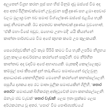
අලුතෙන් විග්‍රහ කරන පුස් සහ හිස් මිනුම් දඬු ඔස්සේ වීම අද
අප අතර පිලිකාවක්මෙන් උඩු දුවන සත්‍රී දුෂණ සහ ළමා අපචාර
වලට මුලාශ්‍ර වන බව සමාජ විශ්ලේෂණ ඔස්සේ එළඹිය හැකි
ඍජු නිගමනයකි. ඊට අමතරව කාන්තාවක් දුෂණය වුවහොත්,
‘ඒකී මහා විසේ බඩුව, ඔහොම උනා මදි’ යයි කියන්නේ
කාන්තා පාර්ශවයම වීම අපේ කුහක කමේ උප කුලකයකි.
සෙරෙප්පුවකින් ගුටි කෑම පිරිමි කමට විය හැකි උපරිම නිග්‍රහය
වුනු කාලය ආවර්ජනය කරන්නේ සතුටිනි. එම නිර්භීත
කාන්තාව අද වඳවීම අපේ අභාග්‍යයකි. මෑතකදී කොල්ලෙකුට
කම්මුල් පාර කීපයක් දුන් තරුණියට සමාජයෙන් එල්ලවුනු
අසාධාරණ කෙනහිලිකම් මෙනෙහි කරන්නේ කනස්සල්ලෙනි.
පසුගිය දශකය අප රට මාතෘ මුලික සමාජයකින් ගිලිහී, ‘
පොර
පෙරට
‘ සමාජයක් බිහිකරනු අත්දුටුවේත් මහා කනස්සල්ලෙනි.
ඕනෑම ජඩ වැඩක් ‘
පොර වැඩක්
‘ ලෙස ඉතා සුක්ෂම ලෙස
අර්ථකථනය වූ අතර, ‘පොර’ වීම පෞර්ශ්‍යත්වයේ