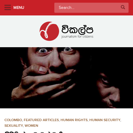
S
Search
MENU
k
for:
i
p
t
o
m
a
i
n
c
o
n
t
e
n
COLOMBO
,
FEATURED ARTICLES
,
HUMAN RIGHTS
,
HUMAN SECURITY
,
t
SEXUALITY
,
WOMEN