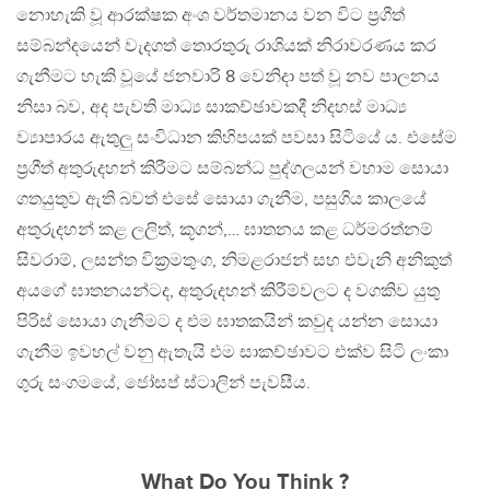
නොහැකි වූ ආරක්ෂක අංශ වර්තමානය වන විට ප්‍රගීත්
සම්බන්දයෙන් වැදගත් තොරතුරු රාශියක් නිරාවරණය කර
ගැනීමට හැකි වූයේ ජනවාරි 8 වෙනිදා පත් වූ නව පාලනය
නිසා බව, අද පැවති මාධ්‍ය සාකච්ඡාවකදී නිදහස් මාධ්‍ය
ව්‍යාපාරය ඇතුලු සංවිධාන කිහිපයක් පවසා සිටියේ ය. එසේම
ප්‍රගීත් අතුරුදහන් කිරීමට සම්බන්ධ පුද්ගලයන් වහාම සොයා
ගතයුතුව ඇති බවත් එසේ සොයා ගැනීම, පසුගිය කාලයේ
අතුරුදහන් කළ ලලිත්, කූගන්,… ඝාතනය කළ ධර්මරත්නම්
සිවරාම්, ලසන්ත වික්‍රමතුංග, නිමළරාජන් සහ එවැනි අනිකුත්
අයගේ ඝාතනයන්ටද, අතුරුදහන් කිරීම්වලට ද වගකිව යුතු
පිරිස් සොයා ගැනීමට ද එම ඝාතකයින් කවුද යන්න සොයා
ගැනීම ඉවහල් වනු ඇතැයි එම සාකච්ඡාවට එක්ව සිටි ලංකා
ගුරු සංගමයේ, ජෝසප් ස්ටාලින් පැවසීය.
What Do You Think ?