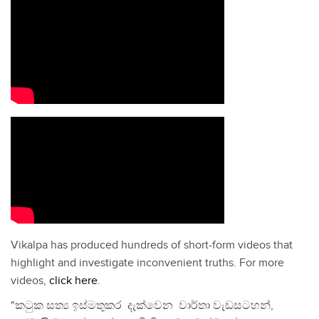
Vikalpa has produced hundreds of short-form videos that
highlight and investigate inconvenient truths. For more
videos,
click here
.
"කටුක සත්‍ය ඉස්මතුකර දැක්වෙන වාර්තා වැඩසටහන්,