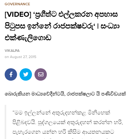
GOVERNANCE
[VIDEO] ‘ප්‍රගීත්ට එල්ලකරන අපහාස
පිටුපස ඉන්නේ රාජපක්ෂවරු‘ | සංධ්‍යා
එක්ණැලිගොඩ
VIKALPA
on
August 27, 2015
බොරුකියන මාධ්‍යවේදීන්ටයි, රාජපක්ෂලාට යි පණිවිඩයක්
”මම ඉල්ලන්නේ අතුරුදහන්කළ මිනිහෙක්
පිළිබදවයි. පුද්ගලයෙක් අතුරුදහන් කරන්න හරි,
පැහැරගෙන යන්න හරි කිසිම ආයතනයකට