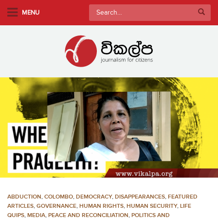
S
Search
MENU
k
for:
i
p
t
o
m
a
i
n
c
o
n
t
e
n
ABDUCTION
,
COLOMBO
,
DEMOCRACY
,
DISAPPEARANCES
,
FEATURED
t
ARTICLES
,
GOVERNANCE
,
HUMAN RIGHTS
,
HUMAN SECURITY
,
LIFE
QUIPS
,
MEDIA
,
PEACE AND RECONCILIATION
,
POLITICS AND