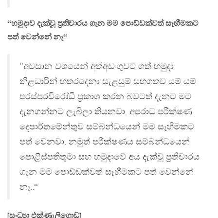
‘‘හමුදාව දැක්වූ ප්‍රතිචාරය ගැන මම පොඩ්ඩක්වත් සෑහීමකට
පත් වෙන්නේ නෑ‘‘
‘‘අවසාන වශයෙන් අත්අඩංගුවට ගත් හමුදා
නිළධාරින් හතරදෙනා සැළසුම් සහගතව යම් යම්
පරස්පරවිරෝධී ප්‍රකාශ කරන බවටත් දැනට මට
දැනගන්නට ලැබිලා තියනවා. අපරාධ පරීක්ෂණ
දෙපාර්තමේන්තුව සම්බන්ධයෙන් මම සෑහීමකට
පත් වෙනවා. නමුත් පරීක්ෂණය සම්බන්ධයෙන්
පොළිස්පතිතුමා සහ හමුදාවේ අය දැක්වූ ප්‍රතිචාරය
ගැන මම පොඩ්ඩක්වත් සෑහීමකට පත් වෙන්නේ
නෑ..‘‘
[සංධ්‍යා එක්ණැලිගොඩ]