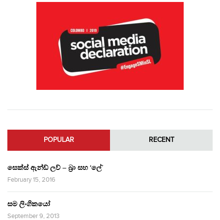
POPULAR
RECENT
සෙක්ස් ඇන්ඩ් ලව් – බ්‍රා සහ ‘ලේ’
February 15, 2016
සම ලිංගිකයෝ
September 9, 2013