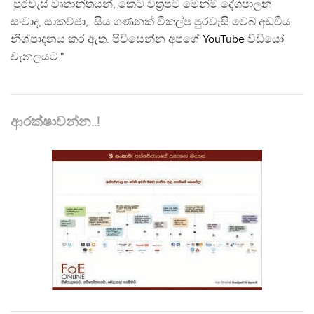
පුරවැසි වෘතාන්තයන්, කෙටි චිත්‍රපට මෙන්ම දේශපාලන
සංවාද, සාකච්ඡා, සිය ගණනක් විකල්ප පුරවැසි වෙබ් අඩවිය
නිශ්පාදනය කර ඇත. පිවිසෙන්න අපගේ
YouTube
වීඩියෝ
චැනලයට."
ආරක්ෂාවන්න..!