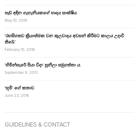
පෑඩ් අඳින ගැහැනියකගේ හෘදය සාක්ෂිය
May 10, 2019
‘රහසිගතව ක්‍රියාත්මක වන කුලවාදය අවසන් කිරීමට කාලය උදාවී
තිබේ.’
February 15, 2016
‘හිමින්සැරේ පියා විදා‘ සුනිලා සමුගත්තා ය.
September 9, 2013
‘භූමි’ ගේ කතාව
June 23, 2016
GUIDELINES & CONTACT