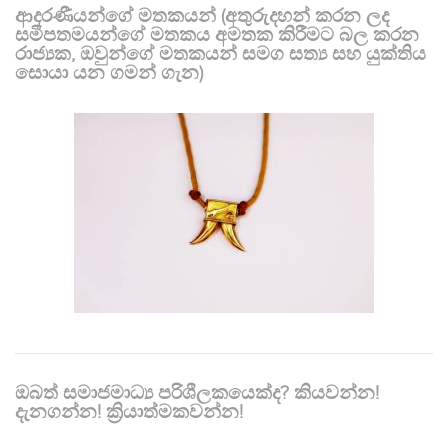
ආදරණීයන්ගේ මතකයන් (අතුරුදහන් කරන ලද
සමීපතමයන්ගේ මතකය අමතක කිරීමට බල කරන
රාජ්‍යක, ඔවුන්ගේ මතකයන් සමග සත්‍ය සහ යුක්තිය
සොයා යන ගමන් ගැන)
ඔබත් සමාජමාධ්‍ය පරිශීලකයෙක්ද? කියවන්න!
දැනගන්න! ක්‍රියාත්මකවන්න!