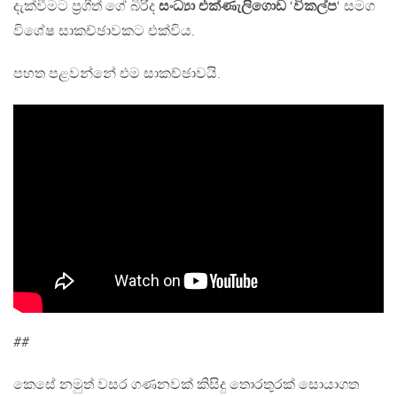
දැක්වීමට ප්‍රගීත් ගේ බිරිද
සංධ්‍යා එක්ණැලිගොඩ
‘
විකල්ප
‘ සමග
විශේෂ සාකච්ඡාවකට එක්විය.
පහත පළවන්නේ එම සාකච්ඡාවයි.
##
කෙසේ නමුත් වසර ගණනවක් කිසිදු තොරතුරක් සොයාගත