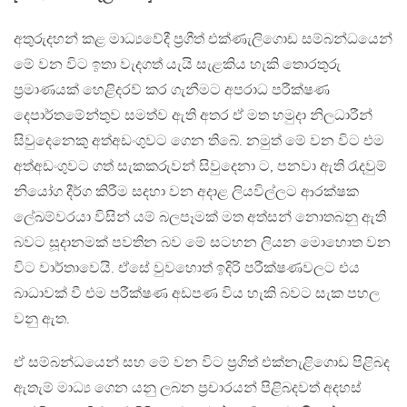
අතුරුදහන් කළ මාධ්‍යවේදී ප්‍රගීත් එක්ණැලිගොඩ සම්බන්ධයෙන්
මේ වන විට ඉතා වැදගත් යැයි සැළකිය හැකි තොරතුරු
ප්‍රමාණයක් හෙළිදරව් කර ගැනීමට අපරාධ පරීක්ෂණ
දෙපාර්තමේන්තුව සමත්ව ඇති අතර ඒ මත හමුදා නිලධාරීන්
සිවුදෙනෙකු අත්අඩංගුවට ගෙන තිබේ. නමුත් මේ වන විට එම
අත්අඩංගුවට ගත් සැකකරුවන් සිවුදෙනා ට, පනවා ඇති රැදවුම්
නියෝග දීර්ග කිරීම සදහා වන අදාළ ලියවිල්ලට ආරක්ෂක
ලේඛම්වරයා විසින් යම් බලපෑමක් මත අත්සන් නොතබනු ඇති
බවට සූදානමක් පවතින බව මේ සටහන ලියන මොහොත වන
විට වාර්තාවෙයි. ඒසේ වුවහොත් ඉදිරි පරීක්ෂණවලට එය
බාධාවක් වී එම පරීක්ෂණ අඩපණ විය හැකි බවට සැක පහල
වනු ඇත.
ඒ සම්බන්ධයෙන් සහ මේ වන විට ප්‍රගිත් එක්නැළිගොඩ පිළිබද
ඇතැම් මාධ්‍ය ගෙන යනු ලබන ප්‍රචාරයන් පිළිබදවත් අදහස්