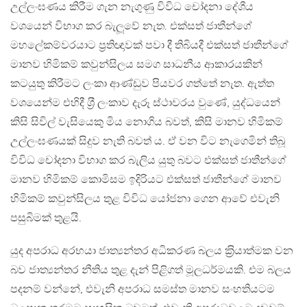
උල්ලංඝණය කිරීම ගැන නැගුණු විවිධ චෝදනා දේශීය
වශයෙන් විභාග කර බැලූවේ නැත. එක්සත් ජාතීන්ගේ
මහලේකම්වරයාට ප‍්‍රතිඥාවක් පවා දී තිබියදී එක්සත් ජාතීන්ගේ
මානව හිමිකම් කවුන්සිලය සමග සාධනීය ආකාරයකින්
කටයුතු කිරීමට ලංකා ආණ්ඩුව පියවර ගත්තේ නැත. ඇත්ත
වශයෙන්ම එහිදී ශ‍්‍රී ලංකාව දැරූ ස්ථාවරය වුණේ, යුද්ධයෙන්
කිසි සිවිල් වැසියෙකු මිය නොගිය බවත්, කිසි මානව හිමිකම්
උල්ලංඝණයක් සිදුව නැති බවත් ය. ඒ වන විට නැගෙමින් තිබූ
විවිධ චෝදනා විභාග කර බැලිය යුතු බවට එක්සත් ජාතීන්ගේ
මානව හිමිකම් කොමිසම ඉදිරියට එක්සත් ජාතීන්ගේ මානව
හිමිකම් කවුන්සිලය තුළ විවිධ යෝජනා ගෙන ආවේ එවැනි
පසුබිමක් තුළයි.
යුද අපරාධ අරභයා ජාත්‍යන්තර අධිකරණ බලය ක‍්‍රියාත්මක වන
බව ජාත්‍යන්තර නීතිය තුළ දැන් පිළිගත් මූලධර්මයකි. එම බලය
පදනම් වන්නේ, එවැනි අපරාධ සමස්ත මානව සංහතියටම