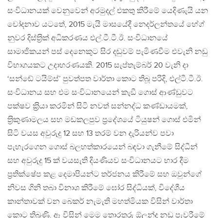
සංවිධානයක් වෙනුවෙන් අරමුදල් එකතු කිරීමේ යෙදිණැයි යන
චෝදනාව යටතේ, 2015 මැයි මාසයේදී නෙදර්ලන්තයේ හේග්
නුවර දිස්ත‍්‍රික් අධිකරණය එල්.ටී.ටී.ඊ. සංවිධානයේ
සාමාජිකයන් පස් දෙනෙකුට සිර දඬුවම් පැමිණවීම එවැනි නඩු
විභාගයකට උදාහරණයකි. 2015 සැප්තැම්බර් 20 වැනි දා
‘සන්ඬේ ටයිම්ස්’ පුවත්පත වාර්තා කොට තිබූ පරිදි, එල්ටී.ටී.ඊ.
සංවිධානය සහ එම සංවිධානයෙන් කැඞී ගොස් ආණ්ඩුවට
පක්ෂව ක‍්‍රියා කරමින් සිටි නවත් සන්නද්ධ කණ්ඩායමක්,
ත‍්‍රිකුණාමලය සහ මඩකලපුව ප‍්‍රදේශයේ ටියුෂන් ගොස් එමින්
සිටි වයස අවුරුදු 12 සහ 13 තරම් වන දැරියන්ව පවා
පැහැරගෙන ගොස් බලහත්කාරයෙන් බඳවා ගැනීමේ සිද්ධීන්
සහ අවුරුදු 15 ක් වයසැති දියණියව සංවිධානයට භාර දීම
ප‍්‍රතික්ෂේප කළ දෙමාපියන්ට තර්ජනය කිරීමේ සහ ඔවුන්ගේ
නිවස ගිනි තබා විනාශ කිරීමේ ඝෝර සිද්ධියක්, විදේශීය
කාන්තාවක් වන බෙකර් නැමැති මහත්මියක විසින් වාර්තා
කොට තිබුණි. ඈ විසින් මෙම තොරතුරු ඕලන්ද නඩු පැවරීමේ