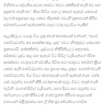
විනිශ්චය පද්ධතිය අවශ්‍ය තරමට තවම ශක්තිමත් නැති බව සහ
සූදානම් නැති බව’’ කියා සිටීම ගැන ලංකාවේ ඇතැම් කොටස්
බලවත් අප‍්‍රසාදය පළ කොට තිබුණත්, එවැනි ප‍්‍රකාශයක් කිරීම
සම්බන්ධයෙන් ඇත්තෙන්ම ඔහුට වරද පැටවිය හැකිද?
සැළකිල්ලට යොමු විය යුතු තවත් කාරණයක් වන්නේ, ‘‘අපේ
රණවිරුවන්ව අප ආරක්ෂා කළ යුතු’’ බවට නිරතුරුව කෙරෙන
ප‍්‍රකාශයයි. සත්තකින්ම, යුද්ධයේ නීතිරීතිවලට අනුගතව,
එඩිතරව යුද්ධ කළ සහ ඇතැම් විට සිවිල් වැසියන්ගේ ජීවිත
ආරක්ෂාව වෙනුවෙන් ස්වකීය ජීවිත පවා පරදුවට තබමින් ක‍්‍රියා
කොට ඇති රණවිරුවන්ට අප ප‍්‍රශංසා කළ යුතුය. එහෙත් එවැනි
රණවිරුවන්ට බිය වීමට කාරණයක් මෙහි ඇත්තේ නැත. මන්ද
යත්, ඔවුන්ට එරෙහි කිසි චෝදනාවක් එල්ල වීමට ඉඩක් නැති
බැවිනි. එහෙත් සිවිල් වැසියන්ට පහර දීමට සහ ඔවුන්ව වධ
බන්ධනයට ලක් කිරීමටත්, හරස් ප‍්‍රශ්න කිරීමේ ආයුධයක්
වශයෙන් ස්ත‍්‍රී දූෂණය සහ ලිංගික ප‍්‍රචණ්ඩත්වය භාවිත