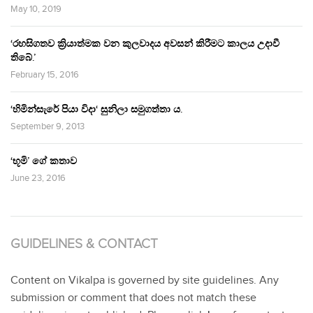
May 10, 2019
‘රහසිගතව ක්‍රියාත්මක වන කුලවාදය අවසන් කිරීමට කාලය උදාවී
තිබේ.’
February 15, 2016
‘හිමින්සැරේ පියා විදා‘ සුනිලා සමුගත්තා ය.
September 9, 2013
‘භූමි’ ගේ කතාව
June 23, 2016
GUIDELINES & CONTACT
Content on Vikalpa is governed by site guidelines. Any
submission or comment that does not match these