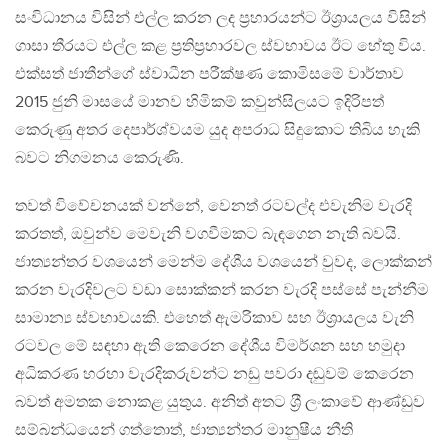
සංවිධානය විසින් එල්ල කරන ලද ප‍්‍රහාරයන්ට ඊශ‍්‍රායලය විසින්
ගාසා තීරයට එල්ල කළ ප‍්‍රතිප‍්‍රහාරවල ස්වභාවය ඊට හේතු විය.
එක්සත් ජාතීන්ගේ ස්වාධීන පරීක්ෂණ කොමිසමේ වාර්තාව
2015 ජුනි මාසයේ මානව හිමිකම් කවුන්සිලයට ඉදිරිපත්
කෙරුණු අතර දෙපාර්ශ්වයම යුද අපරාධ සිදුකොට තිබිය හැකි
බවට නිගමනය කෙරුණි.
තවත් විවේචනයක් වන්නේ, වෙනත් රටවල්ද එවැනිම වැරදි
කරතත්, ඔවුන්ව මෙවැනි වගවීමකට බැඳගෙන නැති බවයි.
ජාත්‍යන්තර වශයෙන් මෙන්ම දේශීය වශයෙන් වුවද, ලොක්කන්
කරන වැරදිවලට වඩා සොක්කන් කරන වැරදි පස්සේ පැන්නීම
සාමාන්‍ය ස්වභාවයකි. එහෙත් ඇමරිකාව සහ ඊශ‍්‍රායලය වැනි
රටවල මේ සඳහා ඇති කෙරෙන දේශීය විමර්ශන සහ හමුදා
අධිකරණ හරහා වැරදිකරුවන්ට නඩු පවරා දඬුවම් කෙරෙන
බවත් අමතක නොකළ යුතුය. අනිත් අතට ශ‍්‍රී ලංකාවේ ආණ්ඩුව
සම්බන්ධයෙන් ගත්තොත්, ජාත්‍යන්තර මානුෂීය නීති