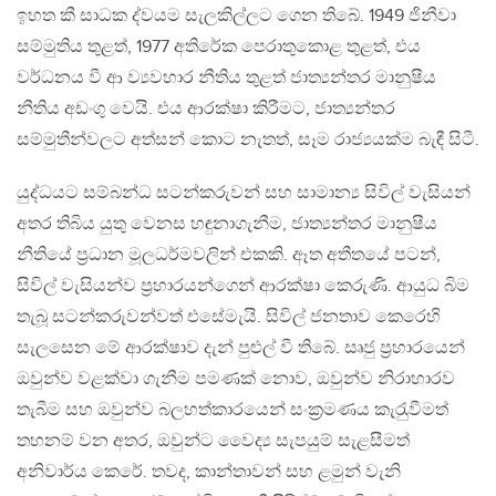
ඉහත කී සාධක ද්වයම සැලකිල්ලට ගෙන තිබේ. 1949 ජිනීවා
සම්මුතිය තුළත්, 1977 අතිරේක පෙරාතුකොළ තුළත්, එය
වර්ධනය වී ආ ව්‍යවහාර නීතිය තුළත් ජාත්‍යන්තර මානුෂීය
නීතිය අඩංගු වෙයි. එය ආරක්ෂා කිරීමට, ජාත්‍යන්තර
සම්මුතීන්වලට අත්සන් කොට නැතත්, සෑම රාජ්‍යයක්ම බැඳී සිටී.
යුද්ධයට සම්බන්ධ සටන්කරුවන් සහ සාමාන්‍ය සිවිල් වැසියන්
අතර තිබිය යුතු වෙනස හඳුනාගැනීම, ජාත්‍යන්තර මානුෂීය
නීතියේ ප‍්‍රධාන මූලධර්මවලින් එකකි. ඈත අතීතයේ පටන්,
සිවිල් වැසියන්ව ප‍්‍රහාරයන්ගෙන් ආරක්ෂා කෙරුණි. ආයුධ බිම
තැබූ සටන්කරුවන්වත් එසේමැයි. සිවිල් ජනතාව කෙරෙහි
සැලසෙන මේ ආරක්ෂාව දැන් පුළුල් වී තිබේ. සෘජු ප‍්‍රහාරයෙන්
ඔවුන්ව වළක්වා ගැනීම පමණක් නොව, ඔවුන්ව නිරාහාරව
තැබීම සහ ඔවුන්ව බලහත්කාරයෙන් සංක‍්‍රමණය කැරැුවීමත්
තහනම් වන අතර, ඔවුන්ට වෛද්‍ය සැපයුම් සැළසීමත්
අනිවාර්ය කෙරේ. තවද, කාන්තාවන් සහ ළමුන් වැනි