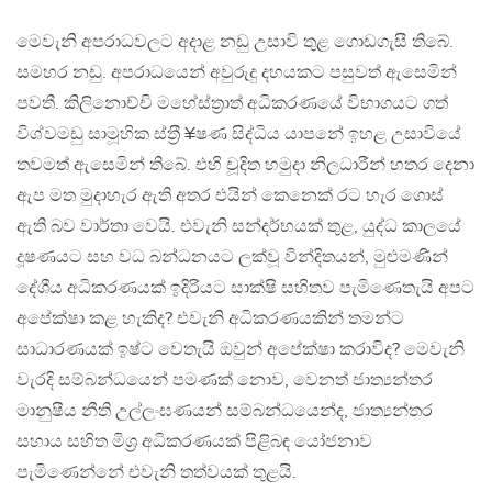
මෙවැනි අපරාධවලට අදාළ නඩු උසාවි තුළ ගොඩගැසී තිබේ.
සමහර නඩු. අපරාධයෙන් අවුරුදු දහයකට පසුවත් ඇසෙමින්
පවතී. කිලිනොච්චි මහේස්ත‍්‍රාත් අධිකරණයේ විභාගයට ගත්
විශ්වමඩු සාමූහික ස්ත‍්‍රී ¥ෂණ සිද්ධිය යාපනේ ඉහළ උසාවියේ
තවමත් ඇසෙමින් තිබේ. එහි චූදිත හමුදා නිලධාරීන් හතර දෙනා
ඇප මත මුදාහැර ඇති අතර එයින් කෙනෙක් රට හැර ගොස්
ඇති බව වාර්තා වෙයි. එවැනි සන්දර්භයක් තුළ, යුද්ධ කාලයේ
දූෂණයට සහ වධ බන්ධනයට ලක්වූ වින්දිතයන්, මුළුමණින්
දේශීය අධිකරණයක් ඉදිරියට සාක්ෂි සහිතව පැමිණෙතැයි අපට
අපේක්ෂා කළ හැකිද? එවැනි අධිකරණයකින් තමන්ට
සාධාරණයක් ඉෂ්ට වෙතැයි ඔවුන් අපේක්ෂා කරාවිද? මෙවැනි
වැරදි සම්බන්ධයෙන් පමණක් නොව, වෙනත් ජාත්‍යන්තර
මානුෂීය නීති උල්ලංඝණයන් සම්බන්ධයෙන්ද, ජාත්‍යන්තර
සහාය සහිත මිශ‍්‍ර අධිකරණයක් පිළිබඳ යෝජනාව
පැමිණෙන්නේ එවැනි තත්වයක් තුළයි.