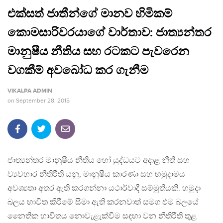
එක්සත් ජාතීන්ගේ මානව හිමිකම්
කොමසාරිවරයාගේ වාර්තාව: ජාත්‍යන්තර
මානුෂීය නීතිය සහ රටකට පැවරෙන
වගකීම් අවබෝධ කර ගැනීම
VIKALPA ADMIN
on
September 28, 2015
ජාත්‍යන්තර මානුෂීය නීතිය හෝ යුද්ධයට අදාළ නීති සහ
ව්‍යවහාර නීතිරීති යනු, මානුෂීය කාරණා සහ හමුදාමය
අවශ්‍යතා අතර ඇති කරගන්නා යථාර්වාදී සම්මුතියකි. හමුදා
බලය භාවිත කිරීමේ සීමා ඇති කරනවාත් සමග එම බලයේ
නෛතික භාවිතය නොවැළැක්වීම සඳහා වන නීතිරීති තුළ