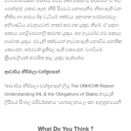
වගවිභාගයකින් තොරව වෙඩි තබා ඝාතනය කිරීමෙන් ඒ බව
පෙන්නුම් කොට ඇත. නිසි පියවර නොගැනීම නිසා ඇති වන
නීතිය හා සාමය බිඳ වැටීමේ තත්වය, අනාගත පරම්පරාවල
අභිවෘද්ධිය වෙනුවෙන්, නතර කර ගත යුතුව තිබේ. ඒ සඳහා
සත්‍යය හෙළිපෙහෙලි කරගත යුතුය. අප හැමෝම එම සත්‍යය
භාරගත යුතුය. එවැනි තත්වයන් නැවත ඇති නොවීම සහතික
කෙරෙන, අර්ථවත් ප‍්‍රතිඵල ඇති කෙරෙන, වගවීමේ
ක‍්‍රියාවලියක් ස්ථාපිත කළ යුතුව ඇත්තේය.
ආචාර්ය නිර්මලා චන්ද්‍රහසන්
*ආචාර්ය නිර්මලා චන්ද්‍රහසන් ලියූ The UNHCHR Report:
Understanding IHL & the Obligations of States නැමැති
ලිපියේ සිංහල පරිවර්තනය ‘යහපාලනය ලංකා’ අනුග‍්‍රහයෙනි
What Do You Think ?