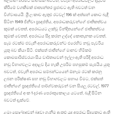
බලපාන තරමට සාහසික බවටත්, එවැනි අපරාධවලට දඬුවම්
කිරීමේ වගකීමක් ජාත්‍යන්තර ප‍්‍රජාවට ඇති බවටත් වන
විශ්වාසයයි. ශ‍්‍රී ලංකාව ඇතුළු රටවල් 196 ක් අත්සන් කොට බැඳී
සිටින 1949 ජිනීවා ප‍්‍රඥප්තිය, අපරාධකරුවන්ගේ ජාතිකත්වය
කුමක් වෙතත්, අපරාධයට ලක්වූ වින්දිතයන්ගේ ජාතිකත්වය
කුමක් වෙතත්, අපරාධය සිදු කරන ලද්දේ කොතැනක වෙතත්,
සෑම රටක්ම එවැනි අපරාධකරුවන්ට එරෙහිව නඩු පැවරිය
යුතු බව කියා සිටී. එක්සත් ජාතීන්ගේ මානව හිමිකම්
කොමසාරිස්වරයා සිය වාර්තාවෙන් ඉල්ලා ඇති පරිදි අපරාධ
නඩු විභාගවලට අදාළව දිය හැකි උපරිම පහසුකම් සැපයිය යුතු
බවටත්, එවැනි අපරාධ සම්බන්ධයෙන් ඕනෑම රටක් කරනු
ලබන පරීක්ෂණ සහ නඩු විභාගවලට සහාය වීමට, එක්සත්
ජාතීන්ගේ ප‍්‍රඥප්තියේ පාර්ශ්වකරුවන් වන සියලූ රටවල්, 1977
ප‍්‍රඥප්තියේ අංක 1 දරණ පෙරාතුකොලය යටතේ, බැඳී සිටින
බවටත් දැක්වේ.
ළමා සොල්දාදුවන් බඳවා ගැනීම ඇතුළු යුද අපරාධ සිදුකොට ඇති