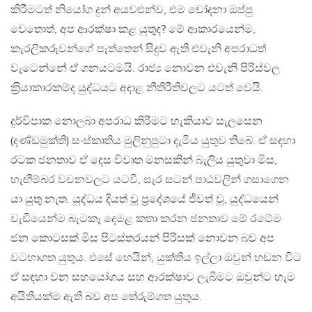
කිරීමටත් නියෝග දුන් අයවළුන්ව, එම චෝදනා ඔප්පු
වෙතොත්, අප ආරක්ෂා කළ යුතුද? මේ ආකාරයෙන්ම,
කැරලිකරුවන්ගේ පැත්තෙන් සිදුව ඇති එවැනි අපරාධත්
වැටෙන්නේ ඒ ගනයටමයි. රාජ්‍ය නොවන එවැනි පිරිස්වල
ක‍්‍රියාකාරකම්ද යුද්ධයට අදාළ නීතිරීතිවලට යටත් වෙයි.
දුර්විපාක නොලබා අපරාධ කිරීමට හැකියාව සැලසෙන
(දණ්ඩමුක්ති) සංස්කෘතිය මුලිනුපුටා දැමිය යුතුව තිබේ. ඒ සඳහා
රටක ජනතාව ඒ දෙස විවෘත මනසකින් බැලිය යුතුවා මිස,
හැඟීම්බර වචනවලට යටවී, සැර සටන් පාඨවලින් ගසාගෙන
යා යුතු නැත. යුද්ධය දියත් වූ ප‍්‍රදේශයේ ජීවත් වූ, යුද්ධයෙන්
වැඩියෙන්ම බැටකෑ දෙමළ කතා කරන ජනතාව මේ රටේම
ජන කොටසක් මිස පිටස්තරයන් පිරිසක් නොවන බව අප
වටහාගත යුතුය. එසේ හෙයින්, යුක්තිය ඉල්ලා ඔවුන් හඬන විට
ඒ සඳහා වන සහයෝගය සහ ආරක්ෂාව ලැබීමට ඔවුන්ට හැම
අයිතියක්ම ඇති බව අප තේරුම්ගත යුතුය.