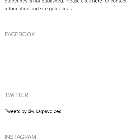
guidelines is not published. Please click
here
for contact
information and site guidelines.
FACEBOOK
TWITTER
Tweets by @vikalpavoices
INSTAGRAM