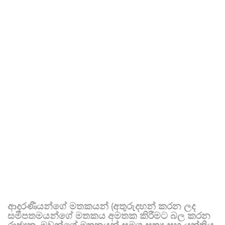
ආදරණීයන්ගේ මතකයන් (අතුරුදහන් කරන ලද
සමීපතමයන්ගේ මතකය අමතක කිරීමට බල කරන