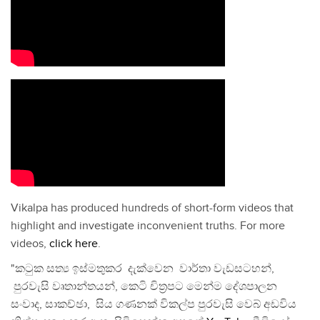
Vikalpa has produced hundreds of short-form videos that
highlight and investigate inconvenient truths. For more
videos,
click here
.
"කටුක සත්‍ය ඉස්මතුකර දැක්වෙන වාර්තා වැඩසටහන්,
පුරවැසි වෘතාන්තයන්, කෙටි චිත්‍රපට මෙන්ම දේශපාලන
සංවාද, සාකච්ඡා, සිය ගණනක් විකල්ප පුරවැසි වෙබ් අඩවිය