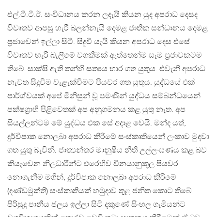
එල්.ටී.ටී.ඊ. සංවිධානය කරන ලදැයි කියන යුද අපරාධ දෙසද
විවෘතව ආපසු හැරී බලන්නැයි දෙමළ ජාතික සන්ධානය දෙමළ
ප‍්‍රජාවෙන් ඉල්ලා සිටී. සිදුවී යැයි කියන අපරාධ දෙස එසේ
විවෘතව හැරී බැලීමේ වගකීමක් ඇත්තෙන්ම සෑම ප‍්‍රජාවකටම
තිබේ. සාක්ෂි ඇති තන්හි සත්‍යය භාර ගත යුතුය. එවැනි අපරාධ
නැවත සිදුවීම වැළැක්වීමට පියවර ගත යුතුය. යුද්ධයේ එක්
පාර්ශ්වයක් අපේ මිනිසුන් වූ පමණින් යුද්ධය සම්බන්ධයෙන්
පක්ෂග‍්‍රාහී පිළිවෙතක් අප අනුගමනය කළ යුතු නැත. අප
සියල්ලන්ටම මේ යුද්ධය එක සේ අදාළ වෙයි. මන්ද යත්,
දුර්විපාක නොලබා අපරාධ කිරීමේ සංස්කෘතියෙන් ලංකාව මුදවා
ගත යුතු බැවිනි. ජාත්‍යන්තර මානුෂීය නීති උල්ලංඝණය කළ බව
කියැවෙන නිලධාරීන්ට එරෙහිව විනයානුකූල පියවර
නොගැනීම මගින්, දුර්විපාක නොලබා අපරාධ කිරීමේ
(දණ්ඩමුක්ති) සංස්කෘතියක් හමුදාව තුළ ජනිත කොට තිබේ.
පිරිසුදු පානීය ජලය ඉල්ලා සිටි දකුණේ සිංහල ගැමියන්ට