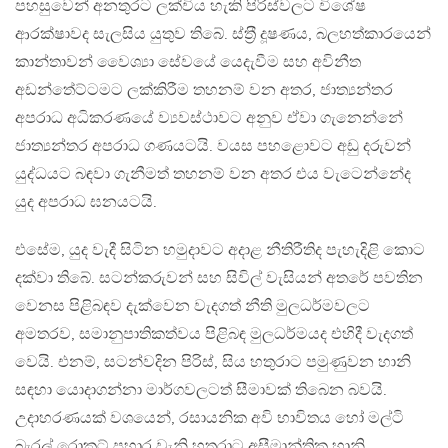
පහසුවෙන් අනතුරට ලක්විය හැකි පිරිස්වලට විශේෂ
ආරක්ෂාවද සැලසිය යුතුව තිබේ. ස්ත‍්‍රී දූෂණය, බලහත්කාරයෙන්
කාන්තාවන් වෛශ්‍යා සේවයේ යෙදැවීම සහ අවිනීත
අඩන්තේට්ටමට ලක්කිරීම තහනම් වන අතර, ජාත්‍යන්තර
අපරාධ අධිකරණයේ ව්‍යවස්ථාවට අනුව ඒවා ගැනෙන්නේ
ජාත්‍යන්තර අපරාධ ගණයටයි. වයස පහළොවට අඩු දරුවන්
යුද්ධයට බඳවා ගැනීමත් තහනම් වන අතර එය වැටෙන්නේද
යුද අපරාධ ඝනයටයි.
එසේම, යුද වැදී සිටින හමුදාවට අදාළ නීතිරීතිද පැහැදිළි කොට
දක්වා තිබේ. සටන්කරුවන් සහ සිවිල් වැසියන් අතරේ පවතින
වෙනස පිළිබඳව දැක්වෙන වැදගත් නීති මුලධර්මවලට
අමතරව, සමානුපාතිකත්වය පිළිබඳ මුලධර්මයද එහිදී වැදගත්
වෙයි. එනම්, සටන්වදින පිරිස්, සිය හතුරාට පමුණුවන හානි
සඳහා යොදාගන්නා මාර්ගවලටත් සීමාවක් තිබෙන බවයි.
උදාහරණයක් වශයෙන්, රසායනික අවි භාවිතය හෝ මල්ටි
බැරල් රොකට් ප‍්‍රහාර වැනි හතුරාට අසීමාන්තික හානි