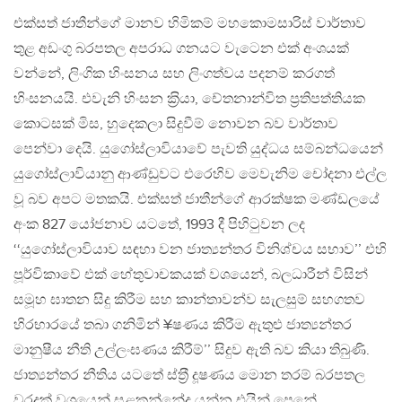
එක්සත් ජාතීන්ගේ මානව හිමිකම් මහකොමසාරිස් වාර්තාව
තුළ අඩංගු බරපතල අපරාධ ගනයට වැටෙන එක් අංශයක්
වන්නේ, ලිංගික හිංසනය සහ ලිංගත්වය පදනම් කරගත්
හිංසනයයි. එවැනි හිංසන ක‍්‍රියා, චේතනාන්විත ප‍්‍රතිපත්තියක
කොටසක් මිස, හුදෙකලා සිදුවීම් නොවන බව වාර්තාව
පෙන්වා දෙයි. යුගෝස්ලාවියාවේ පැවති යුද්ධය සම්බන්ධයෙන්
යුගෝස්ලාවියානු ආණ්ඩුවට එරෙහිව මෙවැනිම චෝදනා එල්ල
වූ බව අපට මතකයි. එක්සත් ජාතීන්ගේ ආරක්ෂක මණ්ඩලයේ
අංක 827 යෝජනාව යටතේ, 1993 දී පිහිටුවන ලද
‘‘යුගෝස්ලාවියාව සඳහා වන ජාත්‍යන්තර විනිශ්චය සභාව’’ එහි
පූර්විකාවේ එක් හේතුවාචකයක් වශයෙන්, බලධාරීන් විසින්
සමූහ ඝාතන සිදු කිරීම සහ කාන්තාවන්ව සැලසුම් සහගතව
හිරභාරයේ තබා ගනිමින් ¥ෂණය කිරීම ඇතුළු ජාත්‍යන්තර
මානුෂීය නීති උල්ලංඝණය කිරීම්’’ සිදුව ඇති බව කියා තිබුණි.
ජාත්‍යන්තර නීතිය යටතේ ස්ත‍්‍රී දූෂණය මොන තරම් බරපතල
වරදක් වශයෙන් සළකන්නේද යන්න එයින් පෙනේ.