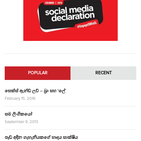
POPULAR
RECENT
සෙක්ස් ඇන්ඩ් ලව් – බ්‍රා සහ ‘ලේ’
February 15, 2016
සම ලිංගිකයෝ
September 9, 2013
පෑඩ් අඳින ගැහැනියකගේ හෘදය සාක්ෂිය