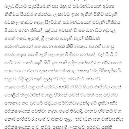
බලධාරීයාට සැපයීමෙන් පසු ඔහු ඒ සම්බන්ධයෙන් අවශ්‍ය
නීතිමය පියවර ගත්තේය. ලංකාවට ඉතා ඈතින් පිහිටි එවැනි
රටක ලංකාවට අදාළ සිදුවීමක් සම්බන්ධයෙන් එවැනි නීතිමය
පියවර ගෙන තිබියදී, යුද්ධය අවසන් වී මේ වන විට අවුරුදු
පහක් ගතව ඇතත්, ශ‍්‍රී ලංකාව එවැනි වැරදි කිසිවක්
සම්බන්ධයෙන් මේ වෙන තෙක් කිසිවෙකුට එරෙහිව නඩු
පවරා නැත. මෙහි ඇති ලොකුම විහිළුව වන්නේ, එල්.ටී.ටී.ඊ.
සංවිධානයෙන් කැඞී සිටි ඉහත කී චූදිත සන්නද්ධ කණ්ඩායමේ
නායකයාට එදා පාලක පක්ෂයේ ඉහළ තනතුරක්ද පිරිනැමීමයි.
කළ වැරදිවලට තෑගි ලැබූවේ ඔහු පමණක් නොවේ.
නැගෙනහිර පළාතේ සේවය කරමින් සිටි සියළු ජාතීන්ට අයත්
පොලිස් නිලධාරීන් විශාල පිරිසක් යටත් වීමෙන් පසු ඔවුන්ව
ඝාතනය කර දැමීමේ සිද්ධිය සම්බන්ධයෙන්ද මේ දක්වා කිසි
පරීක්ෂණයක් පවත්වා නැත. එසේ තිබියදී, මානව හිමිකම් මහ
කොමසාරිස්වරයාගේ වාර්තාව තුළ, ‘‘ස්වාධීන සහ විශ්වසනීය
පරීක්ෂණයක් පැවැත්වීම සඳහා ශ‍්‍රී ලංකාවේ අපරාධ යුක්ති