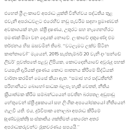
එහෙත් ශ‍්‍රී ලංකාවේ අපරාධ යුක්ති විනිශ්චය පද්ධතිය තුළ
එවැනි අපරාධවලට එරෙහිව නඩු පැවරීම සඳහා ප‍්‍රමාණවත්
අවකාශයක් නැත. ස්ත‍්‍රී දූෂණය, උතුරට සහ නැගෙනහිරට
පමණක් සීමා වන දෙයක් නොවේ. ලංකාවේ දකුණේද එම
තර්ජනය හිස ඔසවමින් තිබේ. ‘‘වටලෑමට ලක්ව සිටින
කාන්තාවෝ’’ මැයෙන්, 2015 සැප්තැම්බර් 20 වැනි දා ‘සන්ඬේ
ලීඩර්’ පුවත්පතේ පළවු ලිපියක, කොටදෙනියාවේ අවුරුදු පහක්
වයසැති දැරියක් දූෂණය කොට ඝාතනය කිරීමේ සිද්ධියක්
වාර්තා කරමින් මෙසේ කියා ඇත. ‘‘සමාජ හර පද්ධතීන්හි
පරිහානියට බොහෝ සාධක බලපෑ හැකි වෙතත්, නීතිය
ක‍්‍රියාත්මක කිරීම සම්බන්ධයෙන් පවතින බරපතල අඩුපාඩු
හේතුවෙන් ස්ත‍්‍රී දූෂකයෝ සහ ලිංගික අපයෝජකයෝ නීතියෙන්
ගැලවී යති. එය, දුර්විපාක නොලබා අපරාධ කිරීමේ
(දණ්ඩමුක්ති) සංස්කෘතිය ශක්තිමත් කෙරෙන අතර
අපරාධකරුවන්ට රැුකවරණය සපයයි.’’