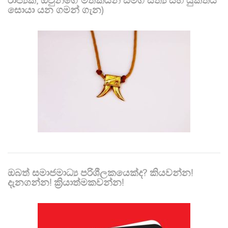
රාජ්‍යක, ඔවුන්ගේ මතකයන් සමග සත්‍ය සහ යුක්තිය
සොයා යන ගමන් ගැන)
ඔබත් සමාජමාධ්‍ය පරිශීලකයෙක්ද? කියවන්න!
දැනගන්න! ක්‍රියාත්මකවන්න!