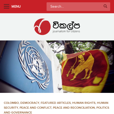
S
Search
MENU
k
for:
i
p
t
o
m
a
i
n
c
o
n
t
e
n
COLOMBO
,
DEMOCRACY
,
FEATURED ARTICLES
,
HUMAN RIGHTS
,
HUMAN
t
SECURITY
,
PEACE AND CONFLICT
,
PEACE AND RECONCILIATION
,
POLITICS
AND GOVERNANCE