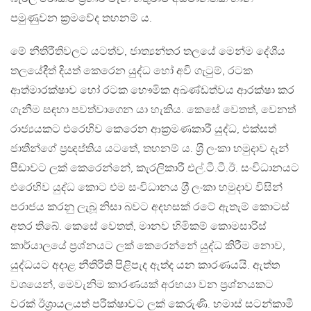
පමුණුවන ක‍්‍රමවේද තහනම් ය.
මේ නීතිරීතිවලට යටත්ව, ජාත්‍යන්තර තලයේ මෙන්ම දේශීය
තලයේදීත් දියත් කෙරෙන යුද්ධ හෝ අවි ගැටුම්, රටක
ආත්මාරක්ෂාව හෝ රටක භෞමික අඛණ්ඩත්වය ආරක්ෂා කර
ගැනීම සඳහා පවත්වාගෙන යා හැකිය. කෙසේ වෙතත්, වෙනත්
රාජ්‍යයකට එරෙහිව කෙරෙන ආක‍්‍රමණකාරී යුද්ධ, එක්සත්
ජාතීන්ගේ ප‍්‍රඥප්තිය යටතේ, තහනම් ය. ශ‍්‍රී ලංකා හමුදාව දැන්
පීඩාවට ලක් කෙරෙන්නේ, කැරලිකාරී එල්.ටී.ටී.ඊ. සංවිධානයට
එරෙහිව යුද්ධ කොට එම සංවිධානය ශ‍්‍රී ලංකා හමුදාව විසින්
පරාජය කරනු ලැබූ නිසා බවට අදහසක් රටේ ඇතැම් කොටස්
අතර තිබේ. කෙසේ වෙතත්, මානව හිමිකම් කොමසාරිස්
කාර්යාලයේ ප‍්‍රශ්නයට ලක් කෙරෙන්නේ යුද්ධ කිරීම නොව,
යුද්ධයට අදාළ නීතිරීති පිළිපැද ඇත්ද යන කාරණයයි. ඇත්ත
වශයෙන්, මෙවැනිම කාරණයක් අරභයා වන ප‍්‍රශ්නයකට
වරක් ඊශ‍්‍රායලයත් පරීක්ෂාවට ලක් කෙරුණි. හමාස් සටන්කාමී