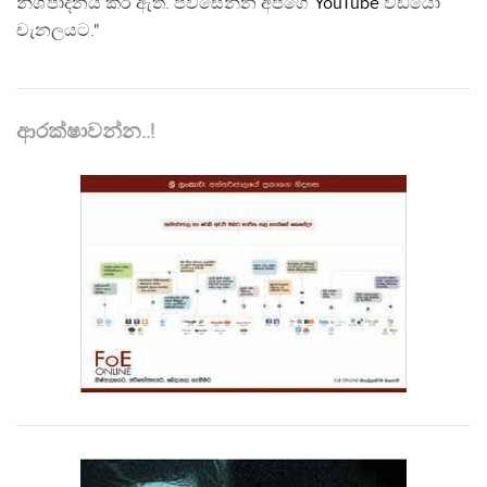
නිශ්පාදනය කර ඇත. පිවිසෙන්න අපගේ
YouTube
වීඩියෝ
චැනලයට."
ආරක්ෂාවන්න..!