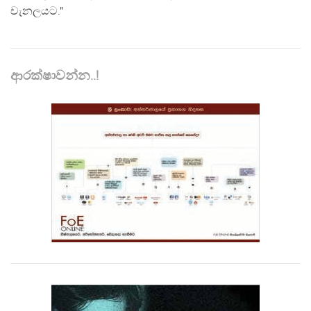
චැනලයට."
ආරක්ෂාවන්න..!