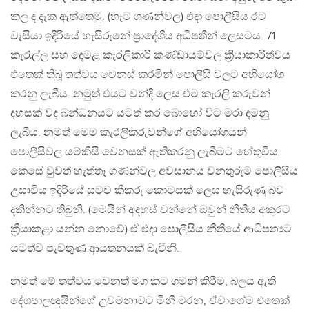
කල ද දැක ඇත්තෙමු. (හැට ගණන්වල) එදා පොලීසිය රට
වැසියා ඉදිරියේ හැසිරුනේ ප්‍රාදේශීය අධිපතීන් ලෙසටය. 71
කැරැල්ල සහ දෙමළ කැරලිකාරී කණ්ඩායම්වල ක්‍රියාකාරිත්වය
එතෙක් තිබූ තත්වය වෙනස් කරමින් පොලීසි වලට අභීයෝග
කරනු ලැබීය. නමුත් එයට වන්දි ලෙස එම කැරලි කරුවන්
දහසක් වද බන්ධනයට යටත් කර බොහෝ විට මරා දමනු
ලැබීය. නමුත් මෙම කැරලිකරුවන්ගේ අභියෝගයන්
පොලීසිවල යම්කිසි වෙනසක් ඇතිකරනු ලැබීමට හේතුවිය.
කෙසේ වුවත් හැත්තෑ ගණන්වල අවසානය වනතුරුම පොලීසිය
උසාවිය ඉදිරියේ සුවච කීකරු කොටසක් ලෙස හැසිරුණු බව
දකින්නට තිබුනි. (මෙයින් අදහස් වන්නේ ඔවුන් නීතිය අකුරට
ක්‍රියාකළා යන්න නොවේ) ඒ එදා පොලීසිය නීතියේ ආධිපත්‍යට
යටත්ව පැවතුණ ආයතනයක් බැවිනි.
නමුත් මේ තත්වය වෙනත් මග කට ගමන් කිරීම, බලය ඇති
දේශපාලඥයින්ගේ උවමනාවට මිනී මරන, ඒවාගේම එතෙක්