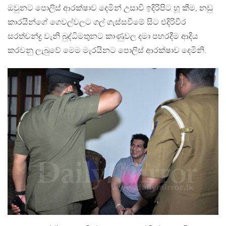
ඔවුනට පොලිස් ආරක්ෂාව දෙමින් උසාවි ඉදිරිපිට හූ කීම, නඩු
කාරයින්ගේ ගෙවල්වලට ගල් ගැස්සවීමේ සිට එදිරිවීර
සරත්චන්ද්‍ර වැනි බුද්ධිමතුනට කාණුවල දමා පහරදීම ආදිය
කරවනු ලැබුවේ මෙම මැරයිනට පොලිස් ආරක්ෂාව දෙමිනි.