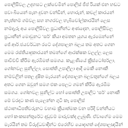
පොලීසිවල උදහසට ලක්වෙමින් පොලිස් ජීප් රියක් එන හඬට
පවා බියෙන් පැන දුවන චන්ඩීන්, හොරුන්, කචල් කාරයන්
නැත්නම් ගම්වල සහ නගරවල හැබිචෝල්කාරයින් ලෙස
නම්දැරූ අය පොලීසිවල ප්‍රධානීන්ට අණදෙන, පොලීසිවල
ප්‍රධානීන් මොවුනට ‘සර්’ කියා අමතන යුගය ඇරඹෙන්නේ
ජේ.ආර්.ජයවර්ධන රටේ දේශපාලන බලය තම අතට ගෙන
මෙම රස්තියාදුකාරයන් තමන්ගේ ආරක්ෂක වලල්ල ලෙස
පාවිච්චි කිරීම ඇරඹීමත් සමගය. කැළණියේ ක්‍රිස්ටෝපර්ලා,
ගෝනවල සුනිල්ලා, සොත්ති උපාලිලා ආදී මෙකී නොකී
නම්වලින් පතල දූෂිත මැරයන් දේශපාලන බලවතුන්ගේ බලය
අතට ගෙන ඔවුන් සමග එක පෙලට ගමන් කිරීම ඇරඹීම
සමගය. ගෝනවල සුනිල්ට හෝ සොත්ති උපාලිට ‘සර්’ නොකී
මේ වරදට කණ පැලෙන්න ගුටි කෑ පොලිස්
ස්ථානාධිපතිවරුනට වහාම ක්‍රියාත්මක වන පරිදි වන්නියට
හෝ කංකසන්තුරේට දඬුවම් මාරුවක්ද ලැබුණි. ඒවාගේම මෙම
මැරයින් තම විරුද්ධවාදීන්ට එරෙහිව යොදාගත් දේශපාලඥයින්