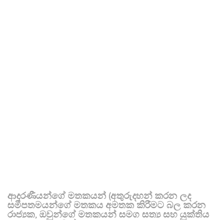
ආදරණීයන්ගේ මතකයන් (අතුරුදහන් කරන ලද
සමීපතමයන්ගේ මතකය අමතක කිරීමට බල කරන
රාජ්‍යක, ඔවුන්ගේ මතකයන් සමග සත්‍ය සහ යුක්තිය