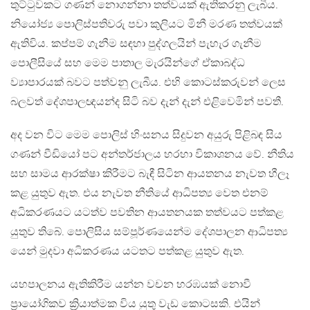
තුට්ටුවකට ගණන් නොගන්නා තත්වයක් ඇතිකරනු ලැබීය.
නියෝජ්‍ය පොලිස්පතිවරු පවා කුලියට මිනී මරණ තත්වයක්
ඇතිවිය. කප්පම් ගැනීම සඳහා පුද්ගලයින් පැහැර ගැනීම
පොලීසියේ සහ මෙම පාතාල මැරයින්ගේ ‍ඒකාබද්ධ
ව්‍යාපාරයක් බවට පත්වනු ලැබීය. එහි කොටස්කරුවන් ලෙස
බලවත් දේශපාලඥයන්ද සිටි බව දැන් දැන් එළිවෙමින් පවතී.
අද වන විට මෙම පොලිස් හිංසනය සිදුවන අයුරු පිළිබඳ සිය
ගණන් වීඩියෝ පට අන්තර්ජාලය හරහා විකාශනය වේ. නීතිය
සහ සාමය ආරක්ෂා කිරීමට බැඳී සිටින ආයතනය නැවත හීලෑ
කළ යුතුව ඇත. එය නැවත නීතියේ ආධිපත්‍ය වෙත එනම්
අධිකරණයට යටත්ව පවතින ආයතනයක තත්වයට පත්කළ
යුතුව තිබේ. පොලිසිය සම්පූර්ණයෙන්ම දේශපාලන ආධිපත්‍ය
යෙන් මුදවා අධිකරණය යටතට පත්කළ යුතුව ඇත.
යහපාලනය ඇතිකිරීම යන්න වචන හරඹයක් නොවී
ප්‍රායෝගිකව ක්‍රියාත්මක විය යුතු වැඩ කොටසකි. එයින්