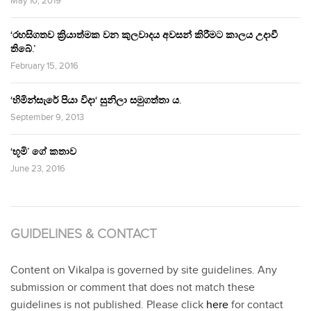
May 10, 2019
‘රහසිගතව ක්‍රියාත්මක වන කුලවාදය අවසන් කිරීමට කාලය උදාවී
තිබේ.’
February 15, 2016
‘හිමින්සැරේ පියා විදා‘ සුනිලා සමුගත්තා ය.
September 9, 2013
‘භූමි’ ගේ කතාව
June 23, 2016
GUIDELINES & CONTACT
Content on Vikalpa is governed by site guidelines. Any
submission or comment that does not match these
guidelines is not published. Please click
here
for contact