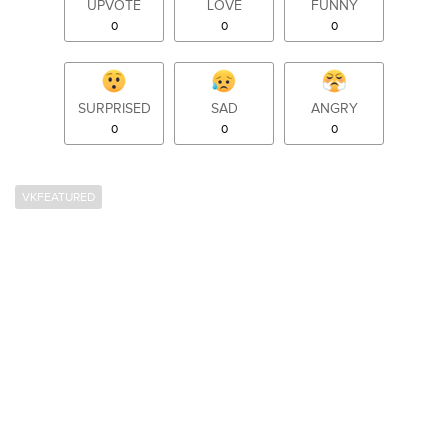
UPVOTE
LOVE
FUNNY
0
0
0
SURPRISED
SAD
ANGRY
0
0
0
VKFEATURED