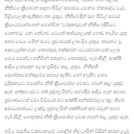
නීතිමය ක්‍රියාවන් සඳහා සිවිල් සමාජය වෙනම ඒකාබද්ධ වැඩ
පිළිවෙලක් ඇතිකර ගත යුතුය. නීතිවේදීන් සහ සිවිල් සමාජ
ක්‍රියාධරයන්ගෙන් සමන්විත ‘වරදකරුවන් නීතිය ඉදිරියට
ගෙනඑමු’ යන තේමාව යටතේ කාර්යාලයක් ගොඩ නැගිය යුතු
අතර මාධ්‍ය මගින් එයට ප්‍රචාරයක් ලබා දිය යුතුය. තමනට වූ
අකටයුත්ත ගැන තොරතුරු එක්කරන මධ්‍යස්ථානයක් ලෙස
මෙය පවත්වා ගනිමින් එතැනට තොරතුරු, පැමණිලි, සාක්ෂි
ආදිය ලබාදෙන ලෙස ප්‍රසිද්ධ කළ යුතුය. නීතිපති
දෙපාර්තමේන්තුවේද සහාය ඇතිව හෝ නැතිව මෙම
චූදිතනයට එරෙහිව නීති ක්‍රියාමාර්ග වෙතට ගමන් කළ යුතුව
ඇත. අත්අඩංගුවට ගත් පුද්ගලයින්ට පහරදීම් ආදිය ගැන අවශ්‍ය
ප්‍රමාණයටත් වඩා වීඩියෝ පට සාක්ෂි අන්තර්ජාලය තුල තිබේ.
අසාධාරණයට ලක්වූ පුද්ගලයින් ශක්තිමත් කර ඔවුන් සමග
පැමිණිලි ගොනුකර නීති ක්‍රියාමාර්ග වෙත ගමන් කළ යුතුව ඇත.
එවිට පසුගිය වකවානුවේ පොලිස් නිලධාරීන් විසින් කරනු ලැබූ