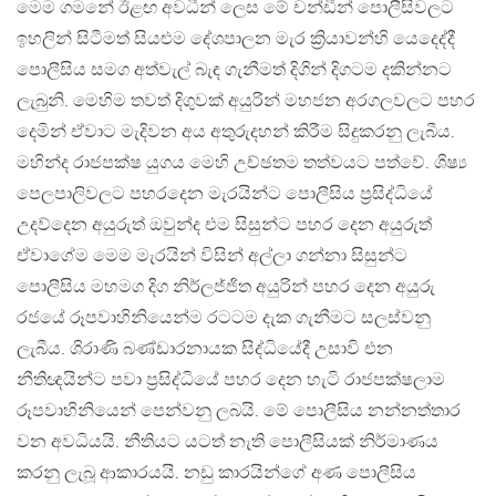
මෙම ගමනේ ඊළඟ අවධීන් ලෙස මේ චන්ඩීන් පොලීසිවලට
ඉහලින් සිටීමත් සියළුම දේශපාලන මැර ක්‍රියාවන්හි යෙදෙද්දී
පොලීසිය සමග අත්වැල් බැඳ ගැනීමත් දිගින් දිගටම දකින්නට
ලැබුනි. මෙහිම තවත් දිගුවක් අයුරින් මහජන අරගලවලට පහර
දෙමින් ඒවාට මැදිවන අය අතුරුදහන් කිරීම සිදුකරනු ලැබීය.
මහින්ද රාජපක්ෂ යුගය මෙහි උච්ඡතම තත්වයට පත්වේ. ශිෂ්‍ය
පෙලපාලිවලට පහරදෙන මැරයින්ට පොලීසිය ප්‍රසිද්ධියේ
උදව්දෙන අයුරුත් ඔවුන්ද එම සිසුන්ට පහර දෙන අයුරුත්
ඒවාගේම මෙම මැරයින් විසින් අල්ලා ගන්නා සිසුන්ට
පොලීසිය මහමග දිග නිර්ලජ්ජිත අයුරින් පහර දෙන අයුරු
රජයේ රූපවාහිනියෙන්ම රටටම දැක ගැනීමට සලස්වනු
ලැබීය. ශිරාණි බණ්ඩාරනායක සිද්ධියේදී උසාවි එන
නීතිඥයින්ට පවා ප්‍රසිද්ධියේ පහර දෙන හැටි රාජපක්ෂලාම
රූපවාහිනියෙන් පෙන්වනු ලබයි. මේ පොලීසිය නන්නත්තාර
වන අවධියයි. නීතියට යටත් නැති පොලීසියක් නිර්මාණය
කරනු ලැබූ ආකාරයයි. නඩු කාරයින්ගේ අණ පොලීසිය