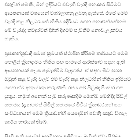
එතුලින් පමණි, මින් ඉදිරියට එවැනි වැරදි නොකර සිටීමට
ආයතනයක් වශයෙන් වගබලාගනු ලබනු ඇත්තේ. එසේ මෙම
වැරදි කළ නිලධරයන් නීතිය ඉදිරියට ගෙන නොඑන්නේනම්
මේ වැරැද්ද තවදුරටත් දිගින් දිගටම පැවතීම නොවැලැක්විය
හැකිය.
ප්‍රජාතන්ත්‍රවාදී සමාජ ක්‍රමයක් ස්ථාපිත කිරීමේ කාර්යයට මෙම
පොලිස් ක්‍රියාදාමය නීතිය සහ සාමයේ ආරක්ෂාව සඳහා ඇති
ආයතනයක් ලෙස පැවැත්වීම වැදගත්ය. ඒ සඳහා මීට ඉහත
ඔවුන් කළ වැරදි වලට එම වැරදි කළ නිලධාරීන් නීතිය ඉදිරියට
ගෙන ඒම අත්‍යාවශ්‍ය කරුණකි. රජය මේ පිළිබඳ පියවර ගත
යුතුය. නමුත් අනෙක් සෑම කරුණකදීම මෙන්ම මෙහිදීද සිවිල්
සමාජය (දැනටමත් සිවිල් සමාජයේ විවිධ ක්‍රියාධරයන් සහ
සංවිධානයන් මෙම ක්‍රියාවන්හි යෙදෙමින් පවතී) සතුව විශාල
කාර්ය භාරයක් තිබේ.
සිදුවී ඇති පොලිස් අක්‍රමිකතා අතිවිශාල බැවින් ඒවා පිළිබඳ