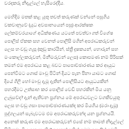
වරදකරු නිදැල්ලේ හැසිරෙද්දීය.
මෙහිදීම මතක් කළ යුතු තවත් කරුණක් වන්නේ පසුගිය
වකවානුවේ (යුධ අවසානයෙන් පසු) ආරක්ෂක
ලේකම්වරයාගේ අධීක්ෂණය යටතේ පවත්වා ගත් විශේෂ
පොලිස් ඒකක සහ වෙනත් පොලීසි මගින් අපරාධකරුවන්
ලෙස හංවඩු ගැසූ (කුඩු කාරයින්, ස්ත්‍රී දූෂකයන්, හොරුන් සහ
මංකොල්ලකරුවන්, මිනීමරුවන් ලෙස) කොපමණ නම් පිරිසක්
තමන් එම අපරාධය කළ බවට පාපොච්ඡාරණය කර ආයුධ
පෙන්වීමට ගොස් මාංචු පිටින් දියට පැන පීනා යාමට ගොස්
දියේ ගිලී හෝ මාංචු දැමූ දෑතින් පොලීසියට ආයුධයකින්
පහරදීමට උත්සාහ කර පොලිස් වෙඩි පහරකින් මිය යනු
ලැබුවේද? දැන් ඇතිවන ප්‍රශ්නය මේ අපරාධවලට වගකිවයුතු
ලෙස හංවඩු ගසා පාපොච්ඡාරණයක්ද කර මියගිය (මරා දැමූ)
පුද්ගලයන් සැබෑවටම එම අපරාධකරුවන්ද යන ප්‍රශ්නයයි.
අනෙක් කරුණ එම අපරාධකරුවන් එසේ නම් තාමත් නිදැල්ලේ