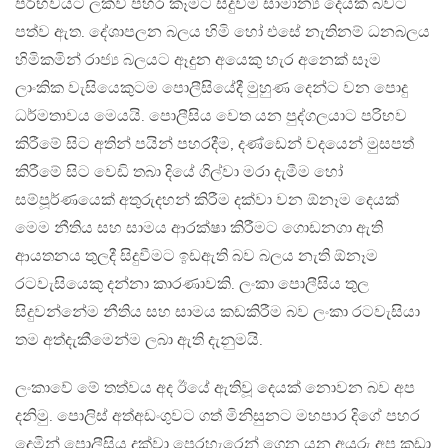
පරිභවයට ලක්වී පහර කෑමට සිදුවීම සාමාන්‍ය දෙයක් බවට
පත්ව ඇත. දේශාපලන බලය හිමි හෝ එසේ නැතිනම් ධනබලය
හිමිකමින් රාජ්‍ය බලයට ඈදුන අයෙකු හැර අනෙක් සෑම
ලාංකික වැසියෙකුටම පොලීසියේදී මුහුණ දෙන්ට වන පොදු
ධර්මතාවය මෙයයි. පොලීසිය වෙත යන පුද්ගලයාට පරිභව
කිරීමේ සිට අතින් පයින් පහරදීම, දණ්ඩෙන් වදයෙන් මුසපත්
කිරීමේ සිට වෙඩි තබා දියේ ගිල්වා මරා දැමීම හෝ
සම්පූර්ණයෙක් අතුරුදහන් කිරීම දක්වා වන ඕනෑම දෙයක්
මෙම නීතිය සහ සාමය ආරක්ෂා කිරීමට ගොඩනගා ඇති
ආයතනය තුලදී සිදුවීමට ඉඩඇති බව බලය නැති ඕනෑම
රටවැසියෙකු දන්නා කාරණාවකි. ලංකා පොලීසිය තුල
සිදුවන්නේම නීතිය සහ සාමය කඩකිරීම බව ලංකා රටවැසියා
තම අත්දැකීමෙන්ම ලබා ඇති දැනුමයි.
ලංකාවේ මේ තත්වය අද ඊයේ ඇතිවූ දෙයක් නොවන බව අප
දනිමු. පොලිස් අත්අඩංගුවට ගත් මිනිසුනට මහපාර දිගේ පහර
දෙමින් පොලීසිය දක්වා පෙරහැරෙන් ගෙන යන අයුරු අප කුඩා