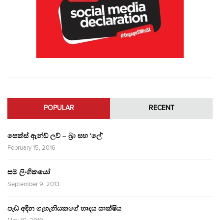
POPULAR
RECENT
සෙක්ස් ඇන්ඩ් ලව් – බ්‍රා සහ ‘ලේ’
February 15, 2016
සම ලිංගිකයෝ
September 9, 2013
පෑඩ් අඳින ගැහැනියකගේ හෘදය සාක්ෂිය