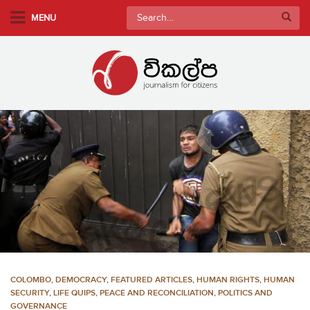
S
Search
MENU
k
for:
i
p
t
o
m
a
i
n
c
o
n
t
e
n
COLOMBO
,
DEMOCRACY
,
FEATURED ARTICLES
,
HUMAN RIGHTS
,
HUMAN
t
SECURITY
,
LIFE QUIPS
,
PEACE AND RECONCILIATION
,
POLITICS AND
GOVERNANCE