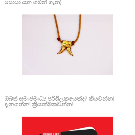
සොයා යන ගමන් ගැන)
ඔබත් සමාජමාධ්‍ය පරිශීලකයෙක්ද? කියවන්න!
දැනගන්න! ක්‍රියාත්මකවන්න!