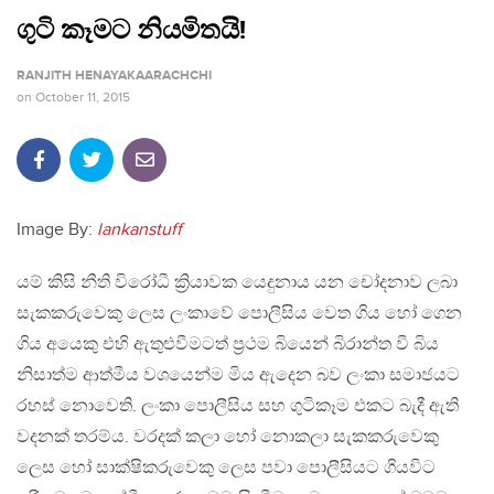
ගුටි කෑමට නියමිතයි!
RANJITH HENAYAKAARACHCHI
on
October 11, 2015
Image By:
lankanstuff
යම් කිසි නීති විරෝධී ක්‍රියාවක යෙදුනාය යන චෝදනාව ලබා
සැකකරුවෙකු ලෙස ලංකාවේ පොලීසිය වෙත ගිය හෝ ගෙන
ගිය අයෙකු එහි ඇතුළුවීමටත් ප්‍රථම බියෙන් බිරාන්ත වී බිය
නිසාත්ම ආත්මීය වශයෙන්ම මිය ඇදෙන බව ලංකා සමාජයට
රහස් නොවෙති. ලංකා පොලීසිය සහ ගුටිකෑම එකට බැදී ඇති
වදනක් තරම්ය. වරදක් කලා හෝ නොකලා සැකකරුවෙකු
ලෙස හෝ සාක්ෂිකරුවෙකු ලෙස පවා පොලීසියට ගියවිට