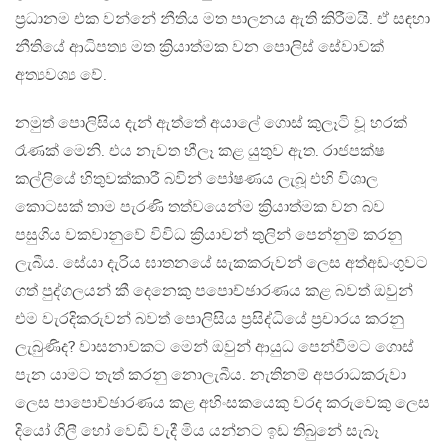
ප්‍රධානම එක වන්නේ නීතිය මත පාලනය ඇති කිරීමයි. ඒ සඳහා
නීතියේ ආධිපත්‍ය මත ක්‍රියාත්මක වන පොලිස් සේවාවක්
අත්‍යවශ්‍ය වේ.
නමුත් පොලිසිය දැන් ඇත්තේ අයාලේ ගොස් කුලෑටි වූ හරක්
රෑණක් මෙනි. එය නැවත හීලෑ කළ යුතුව ඇත. රාජපක්ෂ
කල්ලියේ හිතුවක්කාරී බවින් පෝෂණය ලැබූ එහි විශාල
කොටසක් තාම පැරණි තත්වයෙන්ම ක්‍රියාත්මක වන බව
පසුගිය වකවානුවේ විවිධ ක්‍රියාවන් තුලින් පෙන්නුම් කරනු
ලැබීය. සේයා දැරිය ඝාතනයේ සැකකරුවන් ලෙස අත්අඩංගුවට
ගත් පුද්ගලයන් කී දෙනෙකු පපොච්ඡාරණය කළ බවත් ඔවුන්
එම වැරදිකරුවන් බවත් පොලිසිය ප්‍රසිද්ධියේ ප්‍රචාරය කරනු
ලැබුණිද? වාසනාවකට මෙන් ඔවුන් ආයුධ පෙන්වීමට ගොස්
පැන යාමට තැත් කරනු නොලැබීය. නැතිනම් අපරාධකරුවා
ලෙස පාපොච්ඡාරණය කළ අහිංසකයෙකු වරද කරුවෙකු ලෙස
දියෝ ගිලී හෝ වෙඩි වැදී මිය යන්නට ඉඩ තිබුනේ සැබෑ