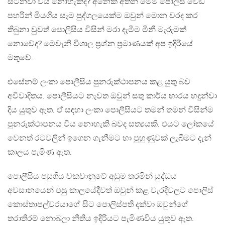
සිටිනවා විය නොහැකිද? අනෙක් අතින් මෙම පොලිස් වෙඩි
පහරින් මියගිය සෑම පුද්ගලයෙක්ම ඔවුන් මොන වරද කර
තිබුනා වුවත් පොලීසිය විසින් මරා දැමීම මිනී මැරුමක්
නොවේද? මෙවැනි විශාල ප්‍රශ්න ප්‍රමාණයක් අප ඉදිරියේ
මතුවේ.
එසේනම් ලංකා පොලීසිය පුනරුක්ථාපනය කළ යුතු බව
අවිවාදිතය. පොලීසියට නැවත ඔවුන් සතු කාර්ය භාරය හදුන්වා
දිය යුතුව ඇත. ඒ සඳහා ලංකා පොලීසියට තමන් තමන් විසින්ම
පුනරුක්ථාපනය විය නොහැකි බවද සත්‍යයකි. එයට ලෝකයේ
වෙනත් රටවලින් ඉගෙන ගැනීමට හා පුහුණුවක් ලැබීමට දැන්
කාලය පැමිණ ඇත.
පොලීසිය පසුගිය වකවානුවේ අඩුම තරමින් යුද්ධය
අවසානයෙන් පසු කාලයේදීවත් ඔවුන් කළ වැරදිවලට පොලිස්
කොස්තාපල්වරයාගේ සිට පොලිස්පති දක්වා ඔවුන්ගේ
තරාතිරම් නොබලා නීතිය ඉදිරියට පැමිණවිය යුතුව ඇත.