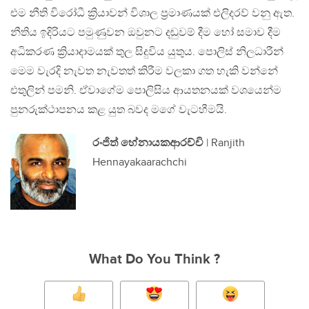
එම නීති විරෝධී ක්‍රියාවන් විශාල ප්‍රමාණයක් එලිදරව් වනු ඇත.
නීතිය ඉදිරියට පමුණුවන ඔවුනට දඬුවම් දීම හෝ සමාව දීම
අධිකරණ ක්‍රියාදාමයක් තුල සිදුවිය යුතුය. පොලිස් නිලධාරීන්
මෙම වැරදි නැවත නැවතත් කිරීම වලකා ගත හැකි වන්නේ
එතුලින් පමනි. ඒවාගේම පොලිසිය ආයතනයක් වශයෙන්ම
පුනරුක්ථාපනය කළ යුත බවද මගේ වැටහීමයි.
රංජිත් හේනායකආරච්චි
| Ranjith
Hennayakaarachchi
What Do You Think ?