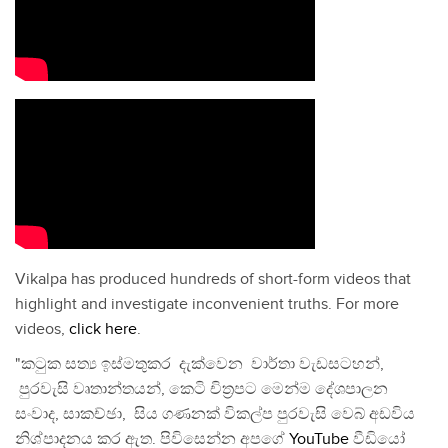
Vikalpa has produced hundreds of short-form videos that
highlight and investigate inconvenient truths. For more
videos,
click here
.
"කටුක සත්‍ය ඉස්මතුකර දැක්වෙන වාර්තා වැඩසටහන්,
පුරවැසි වෘතාන්තයන්, කෙටි චිත්‍රපට මෙන්ම දේශපාලන
සංවාද, සාකච්ඡා, සිය ගණනක් විකල්ප පුරවැසි වෙබ් අඩවිය
නිශ්පාදනය කර ඇත. පිවිසෙන්න අපගේ
YouTube
වීඩියෝ