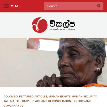
S
Search
MENU
k
for:
i
p
t
o
m
a
i
n
c
o
n
t
e
n
COLOMBO
,
FEATURED ARTICLES
,
HUMAN RIGHTS
,
HUMAN SECURITY
,
t
JAFFNA
,
LIFE QUIPS
,
PEACE AND RECONCILIATION
,
POLITICS AND
GOVERNANCE