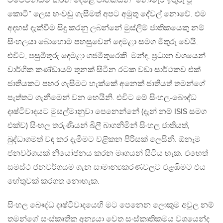
විවේචනයම කරන දෙමළ ජාතිකයින් “නොමැරී ඉතුරු වූ
කොටි” ලෙස හංවඩු ගැසීමත් අපට අමුතු දේවල් නොවේ. එම
අදහස් දැක්වීම සිදු කරනු ලබන්නේ මුස්ලිම් ජාතිකයෙකු නම්
සිංහලයා බොහොම පහසුවෙන් දෙමළා සමග මිතුරු වෙයි.
එවිට, පසුමිතුරු දෙමළා ගජමිතුරෙකි. මන්ද, ප්‍රධාන වශයෙන්
වාර්ගික කණ්ඩායම් තුනක් සිටින රටක වඩා සාර්ථකව එක්
ජාතියකට පහර ගැසීමට හැක්කේ අනෙක් ජාතියත් තමන්ගේ
පැත්තට ගැනීමෙන් වන හෙයිනි. එවිට මේ සිංහල-බෞද්ධ
දෘෂ්ටිවාදයට මුසල්මානුවා පෙනෙන්නේ (දැන් නම් ISIS සමග
එක්ව) සිංහල තරුණියන් බිලී බාගනිමින් සිංහල ජාතියත්,
බුද්ධාගමත් වඳ කර දැමීමට වළිකන පිරිසක් ලෙසිනි. ඕනෑම
ජනවර්ගයක් නියෝජනය කරන මෘගයන් සිටිය හැක. එහෙත්
සමස්ථ ජනවර්ගයම ගැන සාමාන්‍යකරණවලට එළඹීමට එය
හේතුවක් කරගත නොහැක.
සිංහල බෞද්ධ දෘෂ්ටිවාදයෙහි මට පෙනෙන ලොකුම අවුල නම්
තමන්ගේ සංස්කෘතික අන්‍යයා වෙත සංස්කෘතිකමය වශයෙන්ද