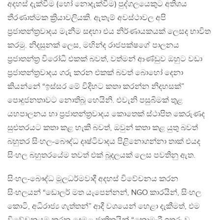
අදහස් දැක්වීම (හෝ නොදැක්වීම) පුද්ගලයෙකුට අතිශය
තීරණාත්මක ක්‍රියාවලියකි. ඇතැම් අවස්ථාවල අපි
ප්‍රජාතන්ත්‍රවාදය මැනීම සඳහා එය නිර්ණායකයක් ලෙසද භාවිත
කරමු. නිදසුනක් ලෙස, මහින්ද රාජපක්ෂගේ පාලනය
ප්‍රජාතන්ත්‍ර විරෝධී එකක් බවත්, වත්මන් ආණ්ඩුව ඔහුට වඩා
ප්‍රජාතන්ත්‍රවාදය ගරු කරන එකක් බවත් බොහෝ දෙනා
කියන්නේ “ඉස්සර මේ විදිහට කතා කරන්න නිදහසක්”
පොදුජනතාවට නොතිබූ හෙයිනි. එවැනි පසුබිමක් තුළ
යහපාලනය හා ප්‍රජාතන්ත්‍රවාදය කොතෙක් ස්ථාපිත කෙරුණද
සුළුතරයට කතා කළ හැකි බවත්, ඔවුන් කතා කළ යුතු බවත්
බහුතර සිංහල-බෞද්ධ දෘෂ්ටිවාදය පිළිනොගන්නා තාක් එයද
සිංහල බහුතරයේම තවත් එක් බූදලයක් ලෙස පවතිනු ඇත.
සිංහල-බෞද්ධ මූලධර්මවාදී අදහස් විවේචනය කරන
සිංහලයන් “ඩොලර් මත යැපෙන්නන්, NGO කාරයින්, සිංහල
කොටි, අධිරාජ්‍ය ගැත්තන්” ආදී වශයෙන් හෙළා දැකීමත්, එම