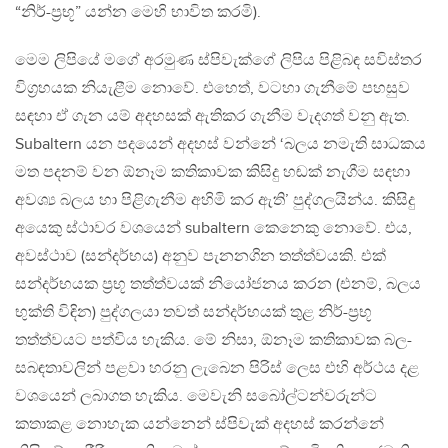
“නිර්-ප්‍රභූ” යන්න මෙහි භාවිත කරමි).
මෙම ලිපියේ මගේ අරමුණ ස්පිවැක්ගේ ලිපිය පිළිබඳ සවිස්තර
විග්‍රහයක නියැළීම නොවේ. එහෙත්, වටහා ගැනීමේ පහසුව
සඳහා ඒ ගැන යම් අදහසක් ඇතිකර ගැනීම වැදගත් වනු ඇත.
Subaltern යන පදයෙන් අදහස් වන්නේ ‘බලය නමැති සාධකය
මත පදනම් වන ඕනෑම කතිකාවක කිසිදු හඬක් නැගීම සඳහා
අවශ්‍ය බලය හා පිළිගැනීම අහිමි කර ඇති’ පුද්ගලයින්ය. කිසිදු
අයෙකු ස්ථාවර වශයෙන් subaltern කෙනෙකු නොවේ. එය,
අවස්ථාව (සන්දර්භය) අනුව පැනනගින තත්ත්වයකි. එක්
සන්දර්භයක ප්‍රභූ තත්ත්වයක් නියෝජනය කරන (එනම්, බලය
භුක්ති විඳින) පුද්ගලයා තවත් සන්දර්භයක් තුළ නිර්-ප්‍රභූ
තත්ත්වයට පත්විය හැකිය. මේ නිසා, ඕනෑම කතිකාවක බල-
සබඳතාවලින් පළවා හරනු ලැබෙන පිරිස් ලෙස එහි අර්ථය දළ
වශයෙන් ලබාගත හැකිය. මෙවැනි සබෝල්ටන්වරුන්ට
කතාකළ නොහැක යන්නෙන් ස්පිවැක් අදහස් කරන්නේ