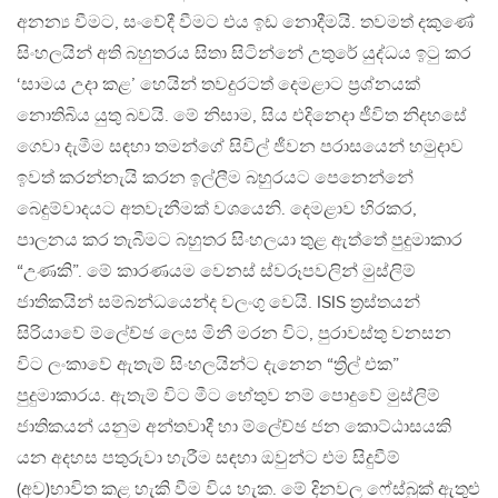
අනන්‍ය වීමට, සංවේදී වීමට එය ඉඩ නොදීමයි. තවමත් දකුණේ
සිංහලයින් අති බහුතරය සිතා සිටින්නේ උතුරේ යුද්ධය ඉටු කර
‘සාමය උදා කළ’ හෙයින් තවදුරටත් දෙමළාට ප්‍රශ්නයක්
නොතිබිය යුතු බවයි. මේ නිසාම, සිය එදිනෙදා ජීවිත නිදහසේ
ගෙවා දැමීම සඳහා තමන්ගේ සිවිල් ජීවන පරාසයෙන් හමුදාව
ඉවත් කරන්නැයි කරන ඉල්ලීම බහුරයට පෙනෙන්නේ
බෙදුම්වාදයට අතවැනීමක් වශයෙනි. දෙමළාව හිරකර,
පාලනය කර තැබීමට බහුතර සිංහලයා තුළ ඇත්තේ පුදුමාකාර
“උණකි”. මේ කාරණයම වෙනස් ස්වරූපවලින් මුස්ලිම්
ජාතිකයින් සම්බන්ධයෙන්ද වලංගු වෙයි. ISIS ත්‍රස්තයන්
සිරියාවේ ම්ලේච්ඡ ලෙස මිනී මරන විට, පුරාවස්තු වනසන
විට ලංකාවේ ඇතැම් සිංහලයින්ට දැනෙන “ත්‍රිල් එක”
පුදුමාකාරය. ඇතැම් විට මීට හේතුව නම් පොදුවේ මුස්ලිම්
ජාතිකයන් යනුම අන්තවාදී හා ම්ලේච්ඡ ජන කොට්ඨාසයකි
යන අදහස පතුරුවා හැරීම සඳහා ඔවුන්ට එම සිදුවීම්
(අව)භාවිත කළ හැකි වීම විය හැක. මේ දිනවල ෆේස්බුක් ඇතුළු