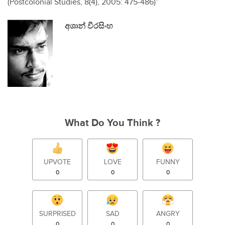
(Postcolonial Studies, 8(4), 2005: 475-486)”
අශාන් වීරසිංහ
What Do You Think ?
UPVOTE
LOVE
FUNNY
0
0
0
SURPRISED
SAD
ANGRY
0
0
0