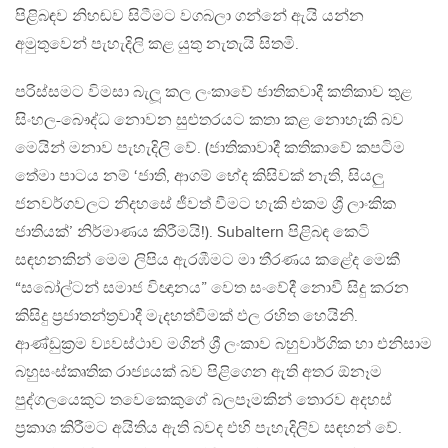
පිළිබඳව නිහඬව සිටීමට වගබලා ගන්නේ ඇයි යන්න
අමුතුවෙන් පැහැදිලි කළ යුතු නැතැයි සිතමි.
පරිස්සමට විමසා බැලූ කල ලංකාවේ ජාතිකවාදී කතිකාව තුළ
සිංහල-බෞද්ධ නොවන සුළුතරයට කතා කළ නොහැකි බව
මෙයින් මනාව පැහැදිලි වේ. (ජාතිකාවාදී කතිකාවේ කපටිම
තේමා පාටය නම් ‘ජාති, ආගම් භේද කිසිවක් නැති, සියලු
ජනවර්ගවලට නිදහසේ ජීවත් වීමට හැකි එකම ශ්‍රී ලාංකික
ජාතියක්’ නිර්මාණය කිරීමයි!). Subaltern පිළිබඳ කෙටි
සඳහනකින් මෙම ලිපිය ඇරඹීමට මා තීරණය කළේද මෙකී
“සබෝල්ටන් සමාජ විඥානය” වෙත සංවේදී නොවී සිදු කරන
කිසිදු ප්‍රජාතන්ත්‍රවාදී මැදහත්වීමක් ඵල රහිත හෙයිනි.
ආණ්ඩුක්‍රම ව්‍යවස්ථාව මගින් ශ්‍රී ලංකාව බහුවාර්ගික හා එනිසාම
බහුසංස්කෘතික රාජ්‍යයක් බව පිළිගෙන ඇති අතර ඕනෑම
පුද්ගලයෙකුට තවෙකෙකුගේ බලපෑමකින් තොරව අදහස්
ප්‍රකාශ කිරීමට අයිතිය ඇති බවද එහි පැහැදිලිව සඳහන් වේ.