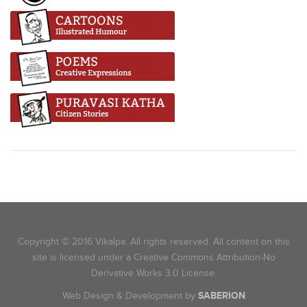
Copyright © 2016 Vikalpa. All rights reserved. All content on this
site is licensed under a Creative Commons Attribution-No
Derivative Works 3.0 License.
Web Design & Development by
SABERION