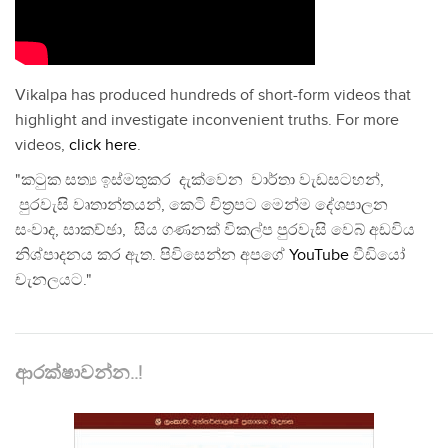
Vikalpa has produced hundreds of short-form videos that
highlight and investigate inconvenient truths. For more
videos,
click here
.
"කටුක සත්‍ය ඉස්මතුකර දැක්වෙන වාර්තා වැඩසටහන්,
පුරවැසි වෘතාන්තයන්, කෙටි චිත්‍රපට මෙන්ම දේශපාලන
සංවාද, සාකච්ඡා, සිය ගණනක් විකල්ප පුරවැසි වෙබ් අඩවිය
නිශ්පාදනය කර ඇත. පිවිසෙන්න අපගේ
YouTube
වීඩියෝ
චැනලයට."
ආරක්ෂාවන්න..!