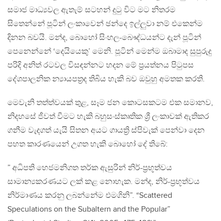
සමාජ මාධ්‍යවල ඇතැම් සටහන් දුටු විට මට නිතරම
සිතෙන්නේ පූටින් ලංකාවෙන් ඡන්දෙ ඉල්ලුවා නම් එකෙන්ම
දිනන බවයි. මන්ද, බොහෝ සිංහල-බෞද්ධයන්ට දැන් පූටින්
පෙනෙන්නේ ‘දෙයියෙකු’ මෙනි. පූටින් මෙන්ම ඔබාමාද සුපුරුදු
පරිදි අනිත් රටවල විසඳන්නට හදන මේ ප්‍රයත්නය පිටුපස
දේශපාලනික න්‍යායපත්‍රද තිබිය හැකි බව ඔවුහු අමතක කරති.
මෙවැනි තත්ත්වයක් තුළ, සෑම ජන කොටසකටම එක සමානව,
නිදහසේ ජීවත් වීමට හැකි බහුසංස්කෘතික ශ්‍රී ලංකාවක් ඇතිකර
ගනීම වැදගත් යැයි සිතන අයට ගායත්‍රි ස්පිවැක් පෙන්වා දෙන
පහත කාරණයෙන් උගත හැකි බොහෝ දේ තිබේ:
” අධිපති හෙජමනිගත තර්ක ඇසුරින් නිර්-ප්‍රභූත්වය
සාමාන්‍යකරණයට ලක් කළ නොහැක. මන්ද, නිර්-ප්‍රභූත්වය
නිර්මාණය කරනු ලබන්නේම එමගිනි”. “Scattered
Speculations on the Subaltern and the Popular”