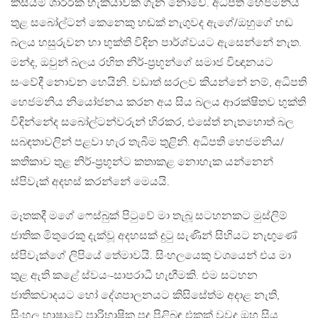
කිසියම් ශාරීරික හැකියාවක් ගැන නොවේ. අධිපති හෙජමනිය
තුළ සබෝල්ටන් කෙනෙකු හඬක් නැගුවද ඇගේ/ඔහුගේ හඬ
බලය හසුරුවන හා භුක්ති විඳින පාර්ශ්වයට ඇසෙන්නේ නැත.
මන්ද, ඔවුන් බලය රහිත නිර්-ප්‍රභූන්ගේ සමාජ විඥානයට
සංවේදී නොවන හෙයිනි. වඩාත් සරලව කියන්නේ නම්, අධිපති
හෙජමනිය නියෝජනය කරන අය සිය බලය ආරක්ෂිතව භුක්ති
විඳින්නේද සබෝල්ටන්වරුන් හිරකර, එසේත් නැතහොත් බල
සබඳතාවලින් පළවා හැර තැබීම තුළිනි. අධිපති හෙජමනිය/
කතිකාව තුළ නිර්-ප්‍රභූන්ට කතාකළ නොහැක යන්නෙන්
ස්පිවැක් අදහස් කරන්නේ මෙයයි.
මෑතකදී මගේ ෆෙස්බුක් පිටුවේ මා තැබූ සටහනකට මුස්ලිම්
ජාතික මිතුරෙකු දැක්වූ අදහසක් දුටු සැණින් සිහියට නැඟුණේ
ස්පිවැක්ගේ ලිපියේ තේමාවයි. සිංහලයෙකු වශයෙන් එය මා
තුළ ඇති කළේ ස්වයං-සාපරාධී හැඟීමකි. එම සටහන
ජාතිකවාදයට හෝ දේශපාලනයට කිසිසේත්ම අදාළ නැති,
සිංහල භාෂාවේ පාරිභාෂික පද පිළිබඳ එකක් වුවද ඔහු සිය