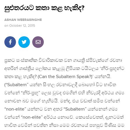
සුළුතරයට කතා කළ හැකිද?
ASHAN WEERASINGHE
on
October 12, 2015
ප්‍රකට සංස්කෘතික විචාරිකාවක වන ගායත්‍රි ස්පිවැක්ගේ රචනා
අතරින් ශාස්ත්‍රීය ලෝකය කැළඹූ ලිපියක ටයිටලය ‘නිර්-ප්‍රභූන්ට
කතා කළ හැකිද? (Can the Subaltern Speak?)’ යන්නයි.
(“Subaltern” යන්න සිංහල රචනාවලදී බොහෝ විට භාවිත
වන්නේ “නිර්-ප්‍රභූ” ලෙස වුවද එමගින් එහි නිවැරදි අර්ථය ගම්‍ය
නොවන බව මගේ හැඟීමයි. මන්ද, එය වඩාත් සමීප වන්නේ
“non-elite” යන්නට වන අතර “Subaltern” යන්නෙන් ගම්‍ය
වන්නේ “non-elite” අර්ථය නොවේ. කෙසේවෙතත්, දැනටමත්
භාවිත වෙමින් පවතින නිසා මෙම රචනයේ පහසුව පිණිස මම