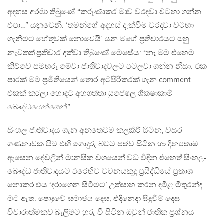
අදහස අරඹා තිබුණේ “කරුණාකර මාව වරදවා වටහා ගන්න
එපා…” යනුවෙනි. ‘තමන්ගේ අදහස් දැක්වීම වරදවා වටහා
ගැනීමට හේතුවක් නොවෙයි’ යන මගේ ප්‍රතිචාරයට ඔහු
නැවතත් ප්‍රතිචාර දක්වා තිබුණේ මෙසේය: “නෑ මම එහෙම
කිව්වෙ සමහරු මේවා ජාතිවාදවලට පටලවා ගන්න නිසා. එක
පාරක් මම ප්‍රමිතියෙන් තොර අටපිරිකරක් ගැන comment
එකක් කරලා හොඳට අහගත්තා සුපේෂල ශික්ෂාකාමී
බෞද්ධයෙක්ගෙන්”.
සිංහල ජාතිවාදය ගැන අන්තෙටම කලකිරී සිටින, වසර
ගණනාවක සිට එහි ගොදුරු බවට පත්ව සිටින හා දිනපතාම
ඇසෙන දේවලින් මානසික වශයෙන් වධ විඳින එහෙත් සිංහල-
බෞද්ධ ජාතිවාදයට එරෙහිව වචනයකුදු ප්‍රසිද්ධියේ ප්‍රකාශ
නොකර එය ‘දරාගෙන සිටීමට’ උත්සාහ කරන දමිළ මිතුරන්ද
මට ඇත. පොදුවේ සමාජය දෙස, එදිනෙදා සිදුවීම් දෙස
විචාරාත්මකව බැලීමට හුරු වී සිටින ඔවුන් ජාතික ප්‍රශ්නය