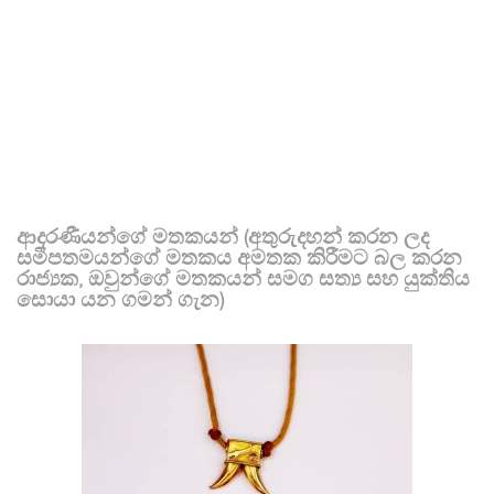
ආදරණීයන්ගේ මතකයන් (අතුරුදහන් කරන ලද
සමීපතමයන්ගේ මතකය අමතක කිරීමට බල කරන
රාජ්‍යක, ඔවුන්ගේ මතකයන් සමග සත්‍ය සහ යුක්තිය
සොයා යන ගමන් ගැන)