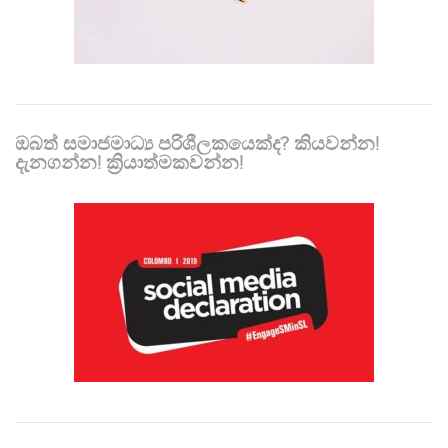
ඔබත් සමාජමාධ්‍ය පරිශීලකයෙක්ද? කියවන්න!
දැනගන්න! ක්‍රියාත්මකවන්න!