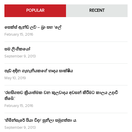
POPULAR
RECENT
සෙක්ස් ඇන්ඩ් ලව් – බ්‍රා සහ ‘ලේ’
February 15, 2016
සම ලිංගිකයෝ
September 9, 2013
පෑඩ් අඳින ගැහැනියකගේ හෘදය සාක්ෂිය
May 10, 2019
‘රහසිගතව ක්‍රියාත්මක වන කුලවාදය අවසන් කිරීමට කාලය උදාවී
තිබේ.’
February 15, 2016
‘හිමින්සැරේ පියා විදා‘ සුනිලා සමුගත්තා ය.
September 9, 2013