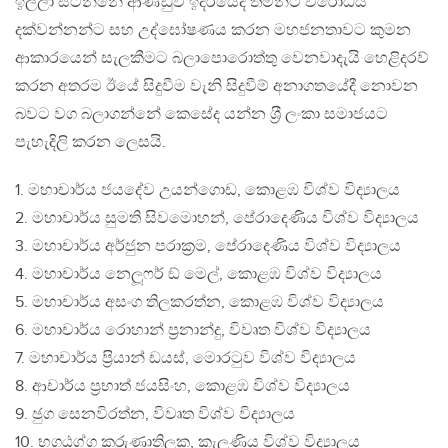
ඉල්ලා සිටින්නේ ආණ්ඩුව ඉදිරියේදී තමන්ට විරෝධය
දක්වන්නන්ට සහ උද්ඝෝෂණය කරන මහජනතාවට කුමන
ආකාරයෙන් සැලකීමට බලාපොරොත්තු වෙනවාදැයි හෙළිදරව්
කරන අතරම ඊයේ සිදුවීම වැනි සිදුවීම් අනාගතයේදී නොවන
බවට වග බලාගන්නේ කෙසේද යන්න ශ‍්‍රී ලංකා සමාජයට
පැහැදිලි කරන ලෙසයි.
1. මහාචාර්ය ජයදේව උයන්ගොඩ, කොළඹ විශ්ව විද්‍යාලය
2. මහාචාර්ය සුමති සිවමොහන්, පේරාදෙණිය විශ්ව විද්‍යාලය
3. මහාචාර්ය අර්ජුන පරාක‍්‍රම, පේරාදෙණිය විශ්ව විද්‍යාලය
4. මහාචාර්ය නෙලූෆර් ඞ් මෙල්, කොළඹ විශ්ව විද්‍යාලය
5. මහාචාර්ය අසංග තිලකරත්න, කොළඹ විශ්ව විද්‍යාලය
6. මහාචාර්ය රොහාන් ප‍්‍රනාන්දු, විවෘත විශ්ව විද්‍යාලය
7. මහාචාර්ය ප‍්‍රියාන් ඩයස්, මොරටුව විශ්ව විද්‍යාලය
8. ආචාර්ය ප‍්‍රභාත් ජයසිංහ, කොළඹ විශ්ව විද්‍යාලය
9. ඡුග සෙනවිරත්න, විවෘත විශ්ව විද්‍යාලය
10. භගඨග්ග කරුණාතිලක, කැලණිය විශ්ව විද්‍යාලය