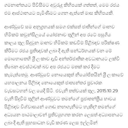
ගමනාන්තයට පිවිසීමට අවුරුදු කිහිපයක් ගත්තත්, මෙම රජය
එම ආස්ථානයට පැමිණීමට ගෙන ඇත්තේ මාස කිහිපයකි.
ආණ්ඩුවේ සම අනුග‍්‍රහයක් සමග එක්සත් ජාතීන්ගේ මානව
හිමිකම් කවුන්සිලයේ යෝජනාව තුලින් අප රටේ පසුගිය
කාලය තුල සිදුවුන මානව හිමිකම් කඩවීම් පිළිබඳව පරීක්ෂණ
කිරීමට රජය ප‍්‍රතිඥාවක් ලබා දී ඇති සන්ධර්භයක් වන මේ
මොහොතෙහි ශ‍්‍රී ලංකාව දැඩි අන්තර්ජාතික අවධානයට ලක්වී
තිබෙන අවස්ථාවක් බව අප රජයට මතක් කර දීමට
කැමැත්තෙමු. ආණ්ඩුවේ නොයෙකුත් නියෝජිතයින් ශ‍්‍රී ලංකාවේ
යහපාලනය පිලිබඳ නොයෙකුත් ජාත්‍යන්තර ප‍්‍රචාරක
වැඩසටහන් වල යෙදී සිටි. එවැනි තත්වයක් තුල, 2015.10.29
වැනි සිදුවීම් තුලින් ආණ්ඩුවට තමන්ගේ ප‍්‍රජාතන්ත‍්‍රීය භාවය
පිළිබඳව විශ්වාසයන් ගොඩ නඟාගැනීමට හැකිද? තමන්ගේ
අධ්‍යයන පාඨමාලාවන් ප‍්‍රතිව්‍යුහගත කරන ලෙසත් අධ්‍යාපනයට
ලබා දී ඇති සුභසාධන වැඩි කරණ ලෙස ඉල්ලමින්