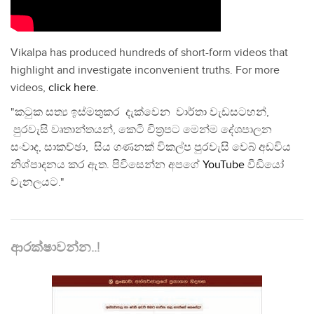
Vikalpa has produced hundreds of short-form videos that
highlight and investigate inconvenient truths. For more
videos,
click here
.
"කටුක සත්‍ය ඉස්මතුකර දැක්වෙන වාර්තා වැඩසටහන්,
පුරවැසි වෘතාන්තයන්, කෙටි චිත්‍රපට මෙන්ම දේශපාලන
සංවාද, සාකච්ඡා, සිය ගණනක් විකල්ප පුරවැසි වෙබ් අඩවිය
නිශ්පාදනය කර ඇත. පිවිසෙන්න අපගේ
YouTube
වීඩියෝ
චැනලයට."
ආරක්ෂාවන්න..!