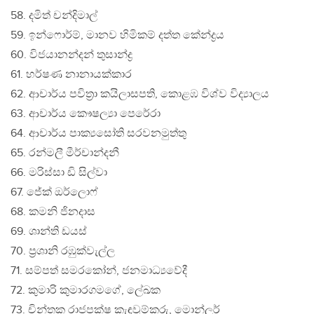
58. දමිත් චන්දිමාල්
59. ඉන්ෆොර්ම්, මානව හිමිකම් දත්ත කේන්ද්‍රය
60. විජයානන්දන් තුසාන්ද්‍ර
61. හර්ෂණ නානායක්කාර
62. ආචාර්ය පවිත‍්‍රා කයිලාසපති, කොළඹ විශ්ව විද්‍යාලය
63. ආචාර්ය කෞෂල්‍යා පෙරේරා
64. ආචාර්ය පාක්‍යසෝති සරවනමුත්තු
65. රන්මලී මීර්චාන්දනී
66. මරිස්සා ඩි සිල්වා
67. ජේක් ඔර්ලොෆ්
68. කමනි ජිනදාස
69. ශාන්ති ඩයස්
70. ප‍්‍රශානි රඹුක්වැල්ල
71. සම්පත් සමරකෝන්, ජනමාධ්‍යවේදී
72. කුමාරි කුමාරගමගේ, ලේඛක
73. චින්තක රාජපක්ෂ කැඳවුම්කරු, මොන්ලර්