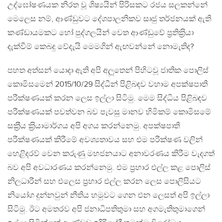
උද්ඝෝෂණයක නිරත වූ ශිෂ්‍යයින් පිරිසකට රජය සලකන්නේ
මෙලෙස නම්, ආණ්ඩුවට දේශපාලනිකව සෘජු තර්ජනයක් ඇති
කණ්ඩායමකට හෝ පුද්ගලයින් වෙත ආණ්ඩුවේ ප‍්‍රතික‍්‍රියා
දැක්වීම් කෙබදු වේදැයි මෙමගින් ඇඟවන්නේ නොමැතිද?
පහත අත්සන් යොදා ඇති අපි අලූතෙන් පිහිටවූ ජාතික පොලිස්
කොමිසමෙන් 2015/10/29 සිද්ධීන් පිළිබඳව වහාම අපක්ෂපාති
පරීක්ෂණයක් කරන ලෙස ඉල්ලා සිටිමු. මෙම සිද්ධිය පිළිබඳව
පරීක්ෂණයක් පවත්වන බව පැවසු මානව හිමිකම් කොමිසමේ
සක‍්‍රීය ක‍්‍රියාමාර්ගය අපි අගය කරන්නෙමු. අපක්ෂපාති
පරීක්ෂණයක් කිරීමේ අවශ්‍යතාවය සහ එම පරීක්ෂණ වලින්
හෙළිදරව් වෙන කරුණු මහජනයාට අනාවරණය කිරීම වැදගත්
බව අපි අවධාරණය කරන්නෙමු. එම ප‍්‍රහාර එල්ල කළ පොලිස්
නිලධාරීන් සහ එලෙස ප‍්‍රහාර එල්ල කරන ලෙස පොලිසියට
නියෝග දුන්නවුන් නීතිය හමුවට ගෙන එන ලෙසත් අපි ඉල්ලා
සිටිමු. ඊට අමතරව අපි ජනාධිපතිතුමා සහ අගමැතිතුමාගෙන්