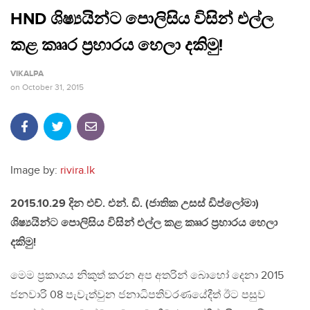
HND ශිෂ්‍යයින්ට පොලිසිය විසින් එල්ල
කළ කෘෘර ප‍්‍රහාරය හෙලා දකිමු!
VIKALPA
on
October 31, 2015
Image by:
rivira.lk
2015.10.29 දින එච්. එන්. ඩි. (ජාතික උසස් ඩිප්ලෝමා)
ශිෂ්‍යයින්ට පොලිසිය විසින් එල්ල කළ කෘෘර ප‍්‍රහාරය හෙලා
දකිමු!
මෙම ප‍්‍රකාශය නිකුත් කරන අප අතරින් බොහෝ දෙනා 2015
ජනවාරි 08 පැවැත්වුන ජනාධිපතිවරණයේදීත් ඊට පසුව