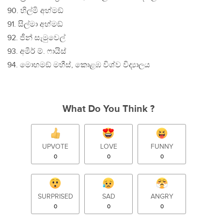
90. හිල්මි අහ්මඞ්
91. සිල්මා අහ්මඞ්
92. ජීන් සැමුවෙල්
93. අමීර් ම්. ෆායිස්
94. මොහමඞ් මහීස්, කොළඹ විශ්ව විද්‍යාලය
What Do You Think ?
UPVOTE
LOVE
FUNNY
0
0
0
SURPRISED
SAD
ANGRY
0
0
0