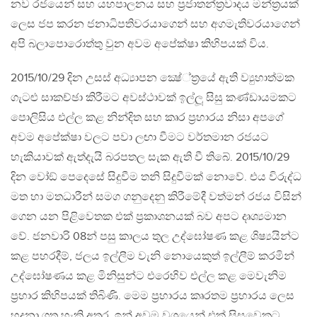
නව රජයෙන් සහ යහපාලනය සහ ප‍්‍රජාතන්ත‍්‍රවාදය මන්ත‍්‍රයක්
ලෙස ජප කරන ජනාධිපතිවරයාගෙන් සහ අගමැතිවරයාගෙන්
අපි බලාපොරොත්තු වුන අවම අපේක්ෂා කිහිපයක් විය.
2015/10/29 දින උසස් අධ්‍යාපන ක්‍ෂේ්ත‍්‍රයේ ඇති ව්‍යුහාත්මක
ගැටළු සාකච්ඡා කිරීමට අවස්ථාවක් ඉල්ලූ සිසු කණ්ඩායමකට
පොලිසිය එල්ල කළ නින්දිත සහ කෘර ප‍්‍රහාරය නිසා අපගේ
අවම අපේක්ෂා වලට පවා ලඟා වීමට වර්තමාන රජයට
හැකියාවක් ඇත්දැයි බරපතල සැක ඇති වී තිබේ. 2015/10/29
දින වෝඞ් පෙදෙසේ සිදුවීම තනි සිදුවීමක් නොවේ. එය විරුද්ධ
මත හා මතධාරීන් සමග ගනුදෙනු කිරීමේදී වත්මන් රජය විසින්
ගෙන යන පිළිවෙතක එක් ප‍්‍රකාශනයක් බව අපට දෘශ්‍යමාන
වේ. ජනවාරි 08න් පසු කාලය තුල උද්ඝෝෂණ කළ ශිෂ්‍යයින්ට
කළ පහරදීම්, ජලය ඉල්ලීම වැනි නොයෙකුත් ඉල්ලීම් කරමින්
උද්ඝෝෂණය කළ මිනිසුන්ට එරෙහිව එල්ල කළ මෙවැනිම
ප‍්‍රහාර කිහිපයක් තිබිණි. මෙම ප‍්‍රහාරය කෘරතම ප‍්‍රහාරය ලෙස
හදුනා ගත හැකි අතර, ඉන් අවම වශයෙන් එක් සිසුවෙකුට