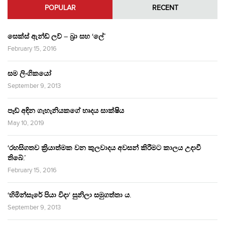
POPULAR
RECENT
සෙක්ස් ඇන්ඩ් ලව් – බ්‍රා සහ ‘ලේ’
February 15, 2016
සම ලිංගිකයෝ
September 9, 2013
පෑඩ් අඳින ගැහැනියකගේ හෘදය සාක්ෂිය
May 10, 2019
‘රහසිගතව ක්‍රියාත්මක වන කුලවාදය අවසන් කිරීමට කාලය උදාවී
තිබේ.’
February 15, 2016
‘හිමින්සැරේ පියා විදා‘ සුනිලා සමුගත්තා ය.
September 9, 2013