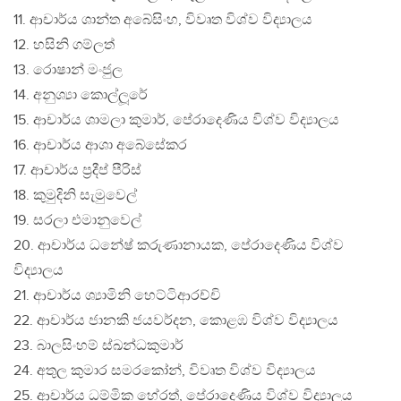
11. ආචාර්ය ශාන්ත අබේසිංහ, විවෘත විශ්ව විද්‍යාලය
12. හසිනි ගම්ලත්
13. රොෂාන් මංජුල
14. අනුශ්‍යා කොල්ලූරේ
15. ආචාර්ය ශාමලා කුමාර්, පේරාදෙණිය විශ්ව විද්‍යාලය
16. ආචාර්ය ආශා අබේසේකර
17. ආචාර්ය ප‍්‍රදීප් පීරිස්
18. කුමුදිනි සැමුවෙල්
19. සරලා එමානුවෙල්
20. ආචාර්ය ධනේෂ් කරුණානායක, පේරාදෙණිය විශ්ව
විද්‍යාලය
21. ආචාර්ය ශ්‍යාමිනි හෙට්ටිආරච්චි
22. ආචාර්ය ජානකි ජයවර්දන, කොළඹ විශ්ව විද්‍යාලය
23. බාලසිංහම් ස්ඛන්ධකුමාර්
24. අතුල කුමාර සමරකෝන්, විවෘත විශ්ව විද්‍යාලය
25. ආචාර්ය ධම්මික හේරත්, පේරාදෙණිය විශ්ව විද්‍යාලය