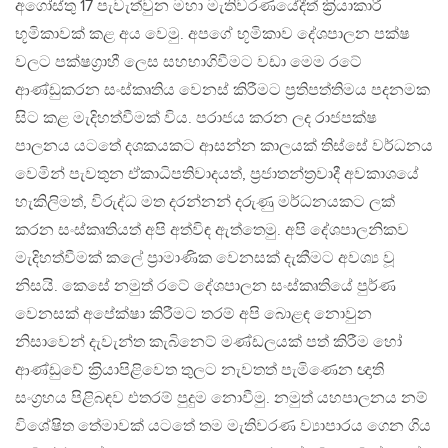
අගෝස්තු 17 පැවැත්වුන මහා මැතිවරණයේදීත් ක‍්‍රියාකාරී
භූමිකාවක් කළ අය වෙමු. අපගේ භූමිකාව දේශපාලන පක්ෂ
වලට පක්ෂග‍්‍රාහී ලෙස සහභාගිවීමට වඩා මෙම රටේ
ආණ්ඩුකරන සංස්කෘතිය වෙනස් කිරීමට ප‍්‍රතිපත්තිමය පදනමක
සිට කළ මැදිහත්වීමක් විය. පරාජය කරන ලද රාජපක්ෂ
පාලනය යටතේ දශකයකට ආසන්න කාලයක් තිස්සේ වර්ධනය
වෙමින් පැවතුන ඒකාධිපතිවාදයත්, ප‍්‍රජාතන්ත‍්‍රවාදී අවකාශයේ
හැකිලිමත්, විරුද්ධ මත දරන්නන් දරුණු මර්ධනයකට ලක්
කරන සංස්කෘතියත් අපි අත්විඳ ඇත්තෙමු. අපි දේශපාලනිකව
මැදිහත්වීමක් කලේ ප‍්‍රාමාණික වෙනසක් දැකීමට අවශ්‍ය වූ
නිසයි. කෙසේ නමුත් රටේ දේශපාලන සංස්කෘතියේ පුර්ණ
වෙනසක් අපේක්ෂා කිරීමට තරම් අපි බොළඳ නොවුන
නිසාවෙන් දැවැන්ත කැබිනෙට් මණ්ඩලයක් පත් කිරීම හෝ
ආණ්ඩුවේ ක‍්‍රියාපිළිවෙත තුලට නැවතත් පැමිණෙන ඥාති
සංග‍්‍රහය පිළිබඳව එතරම් පුදුම නොවීමු. නමුත් යහපාලනය නම්
විශේෂිත තේමාවක් යටතේ තම මැතිවරණ ව්‍යාපාරය ගෙන ගිය