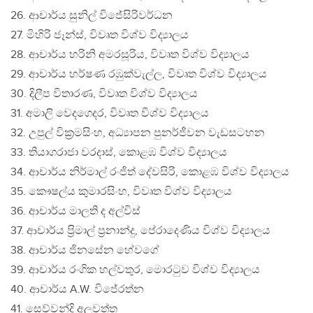
26. ආචාර්ය සුනිල් විජේසිරිවර්ධන
27. මිහිරි ජෑන්ස්, විවෘත විශ්ව විද්‍යාලය
28. ආචාර්ය හරිනි අමරසූරිය, විවෘත විශ්ව විද්‍යාලය
29. ආචාර්ය හර්ෂණ රඹුක්වැල්ල, විවෘත විශ්ව විද්‍යාලය
30. දිලීප විතාරණ, විවෘත විශ්ව විද්‍යාලය
31. අමාලි වෙදගෙදර, විවෘත විශ්ව විද්‍යාලය
32. උපුල් වික‍්‍රමසිංහ, අධ්‍යාපන පුනර්ජීවන වැඩසටහන
33. තියාගරාජා වරදාස්, කොළඹ විශ්ව විද්‍යාලය
34. ආචාර්ය නිර්මාල් රංජිත් දේවසිරි, කොළඹ විශ්ව විද්‍යාලය
35. කෞෂල්ය කුමාරසිංහ, විවෘත විශ්ව විද්‍යාලය
36. ආචාර්ය මාලති ද අල්විස්
37. ආචාර්ය ප‍්‍රිමාල් ප‍්‍රනාන්දු, පේරාදෙණිය විශ්ව විද්‍යාලය
38. ආචාර්ය ජිනසේන හේවගේ
39. ආචාර්ය රංගික හල්වතුර, මොරටුව විශ්ව විද්‍යාලය
40. ආචාර්ය A.W. විජේරත්න
41. සෙව්වන්දි අලවත්ත