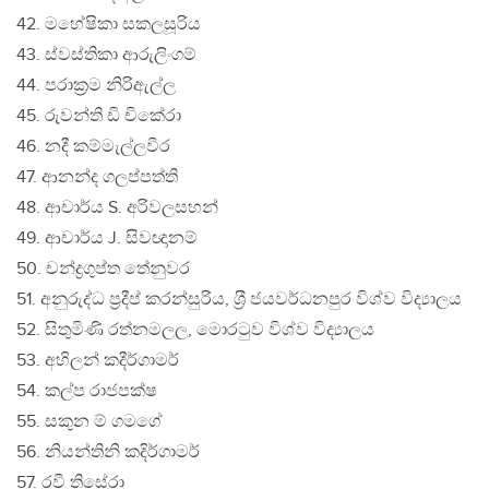
42. මහේෂිකා සකලසූරිය
43. ස්වස්තිකා ආරුලිංගම්
44. පරාක‍්‍රම නිරිඇල්ල
45. රුවන්ති ඩි චිකේරා
46. නදී කම්මැල්ලවීර
47. ආනන්ද ගලප්පත්ති
48. ආචාර්ය S. අරිවලසහන්
49. ආචාර්ය J. සිවඥානම්
50. චන්ද්‍රගුප්ත තේනුවර
51. අනුරුද්ධ ප‍්‍රදීප් කරන්සුරිය, ශ‍්‍රී ජයවර්ධනපුර විශ්ව විද්‍යාලය
52. සිතුමිණි රත්නමලල, මොරටුව විශ්ව විද්‍යාලය
53. අහිලන් කදීර්ගාමර්
54. කල්ප රාජපක්ෂ
55. සකුන ම් ගමගේ
56. නියන්තිනි කදිර්ගාමර්
57. රවී තිසේරා