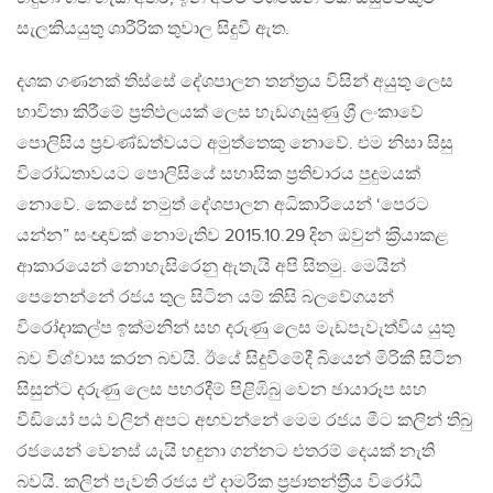
සැලකියයුතු ශාරීරික තුවාල සිදුවී ඇත.
දශක ගණනක් තිස්සේ දේශපාලන තන්ත‍්‍රය විසින් අයුතු ලෙස
භාවිතා කිරීමේ ප‍්‍රතිඵලයක් ලෙස හැඩගැසුණු ශ්‍රී ලංකාවේ
පොලිසිය ප‍්‍රචණ්ඩත්වයට අමුත්තෙකු නොවේ. එම නිසා සිසු
විරෝධතාවයට පොලිසියේ සහාසික ප‍්‍රතිචාරය පුදුමයක්
නොවේ. කෙසේ නමුත් දේශපාලන අධිකාරියෙන් ‘පෙරට
යන්න” සංඥාවක් නොමැතිව 2015.10.29 දින ඔවුන් ක‍්‍රියාකළ
ආකාරයෙන් නොහැසිරෙනු ඇතැයි අපි සිතමු. මෙයින්
පෙනෙන්නේ රජය තුල සිටින යම් කිසි බලවේගයන්
විරෝදාකල්ප ඉක්මනින් සහ දරුණු ලෙස මැඩපැවැත්විය යුතු
බව විශ්වාස කරන බවයි. ඊයේ සිදුවීමේදී බියෙන් මිරිකී සිටින
සිසුන්ට දරුණු ලෙස පහරදීම් පිළිඹිබු වෙන ඡායාරූප සහ
වීඩියෝ පඨ වලින් අපට අඟවන්නේ මෙම රජය මීට කලින් තිබු
රජයෙන් වෙනස් යැයි හඳුනා ගන්නට එතරම් දෙයක් නැති
බවයි. කලින් පැවති රජය ඒ දාමරික ප‍්‍රජාතන්ත‍්‍රීය විරෝධී