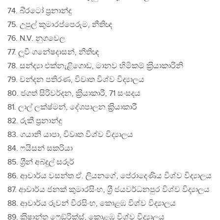
74. බි‍්‍රටෝ ප‍්‍රනාන්දු
75. උපුල් කුමාරප්පෙරුම, නීතිඥ
76. N.V. නුගවෙල
77. ලූවී ගනේෂදාසන්, නීතිඥ
78. සන්ද්‍යා එක්නැළිගොඩ, මානව හිමිකම් ක‍්‍රියාකාරිනි
79. චන්දන පතිරණ, විවෘත විශ්ව විද්‍යාලය
80. ජගත් සිරිවර්දන, ක‍්‍රියාකාරී, 71 සංසදය
81. ලාල් ලක්ෂ්මන්, දේශපාලන ක‍්‍රියාකාරී
82. රුකී ප‍්‍රනාන්දු
83. ගයානි යාපා, විවෘත විශ්ව විද්‍යාලය
84. ෆයිසන් සකරියා
85. ශ‍්‍රීන් අබ්දුල් සරූර්
86. ආචාර්ය වසන්ත ඒ. ලියනගේ, පේරාදෙණිය විශ්ව විද්‍යාලය
87. ආචාර්ය ජනක් කුමාරසිංහ, ශ‍්‍රී ජයවර්ධනපුර විශ්ව විද්‍යාලය
88. ආචාර්ය රුවන් වීරසිංහ, කොළඹ විශ්ව විද්‍යාලය
89. ක‍්‍රිෂාන්ත ෆ්‍රෙඞ්රික්ස්, කොළඹ විශ්ව විද්‍යාලය