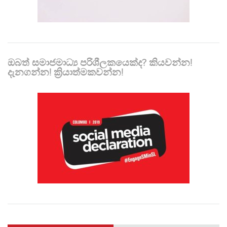
ඔබත් සමාජමාධ්‍ය පරිශීලකයෙක්ද? කියවන්න!
දැනගන්න! ක්‍රියාත්මකවන්න!