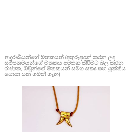
ආදරණීයන්ගේ මතකයන් (අතුරුදහන් කරන ලද
සමීපතමයන්ගේ මතකය අමතක කිරීමට බල කරන
රාජ්‍යක, ඔවුන්ගේ මතකයන් සමග සත්‍ය සහ යුක්තිය
සොයා යන ගමන් ගැන)