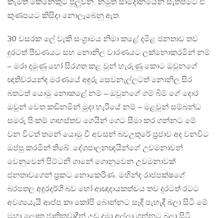
කැමති කෙනෙකුට පුලුවන. නමුත් සාමදානයෙන් සැතපීමට ඒ
කුණපයට කිසිදා නොලැබෙනු ඇත.
30 වසරක ලේ වැකි සංග්‍රාමය නිමා කළේ දමිළ ජනතාව තව
දුරටත් පීඩණයට සහ නොනිල වාරණයට ලක්නොකරමින් නම්
– මරා දමුණු හෝ සිරගත කළ වුන් හැරුණු කොට ඔවුනගේ
ඥාතිවරයන්ද මරණයේ අඳුරු සෙවනැල්ලටත් නොනිල සිර
බතටත් යොමු නොකළේ නම් – ඔවුනගේ ගම් බිම් ගේ දොර
ඔවුන් වෙත කඩිනමින් මුදා හැරියේ නම් – මළවුන් සම්බන්ධ
සමරු පිංකම් ගෘහස්තව ගෙයින් ගෙට සීමා කර ගන්නට මේ
වන විටත් තමන් යොමු වී අවසන් බවඋතුරේ ප්‍රජාව අද වනවිට
ඔප්පු කරමින් තිබේ. දේශපාලනඥයින්ගේ උවමනාවන්
වෙනුවෙන් පිට්ටනි ගානේ ගොනුවෙන උවමනාවක්
ජනතාවගෙන් ප්‍රකට නොකෙරිණ. මහින්ද රාජපක්ෂගේ
බරපතල අදූරදර්ශී බව හෝ ආඥාදායකත්වය තව දුරටත් රටට
අවශ්‍යයැයි ආප්ප කා කෝපි බොන්නට සැදී පැහැදී බලා සිටි මේ
මහා ලොකු ජාතිකවාදීන් උඩ දමා අල්ලා ගන්නට බලා සිටි