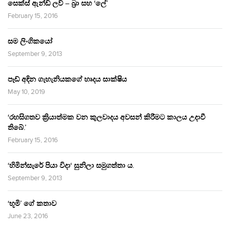
සෙක්ස් ඇන්ඩ් ලව් – බ්‍රා සහ ‘ලේ’
February 15, 2016
සම ලිංගිකයෝ
September 9, 2013
පෑඩ් අඳින ගැහැනියකගේ හෘදය සාක්ෂිය
May 10, 2019
‘රහසිගතව ක්‍රියාත්මක වන කුලවාදය අවසන් කිරීමට කාලය උදාවී
තිබේ.’
February 15, 2016
‘හිමින්සැරේ පියා විදා‘ සුනිලා සමුගත්තා ය.
September 9, 2013
‘භූමි’ ගේ කතාව
June 23, 2016