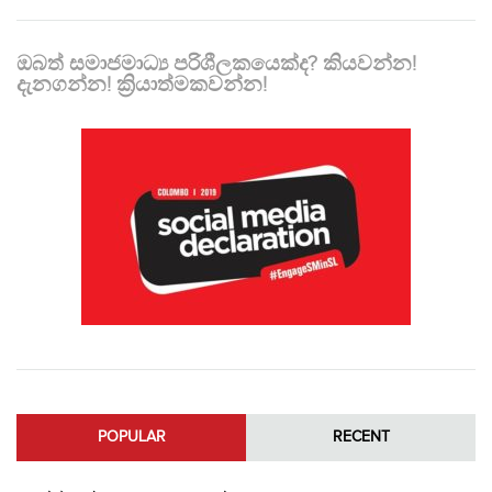
ඔබත් සමාජමාධ්‍ය පරිශීලකයෙක්ද? කියවන්න!
දැනගන්න! ක්‍රියාත්මකවන්න!
POPULAR
RECENT