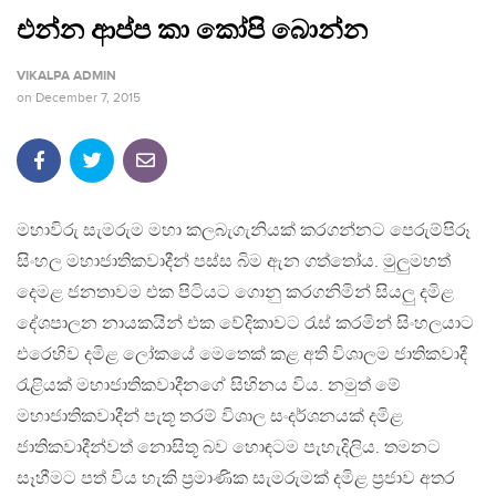
එන්න ආප්ප කා කෝපි බොන්න
VIKALPA ADMIN
on
December 7, 2015
මහාවිරු සැමරුම මහා කලබැගැනියක් කරගන්නට පෙරුම්පිරූ
සිංහල මහාජාතිකවාදීන් පස්ස බිම ඇන ගත්තෝය. මුලුමහත්
දෙමළ ජනතාවම එක පිටියට ගොනු කරගනිමින් සියලු දමිළ
දේශපාලන නායකයින් එක වේදිකාවට ‍රැස් කරමින් සිංහලයාට
එරෙහිව දමිළ ලෝකයේ මෙතෙක් කළ අති විශාලම ජාතිකවාදී
‍රැළියක් මහාජාතිකවාදීනගේ සිහිනය විය. නමුත් මේ
මහාජාතිකවාදීන් පැතූ තරම් විශාල සංදර්ශනයක් දමිළ
ජාතිකවාදීන්වත් නොසිතූ බව හොඳටම පැහැදිලිය. තමනට
සෑහීමට පත් විය හැකි ප්‍රමාණික සැමරුමක් දමිළ ප්‍රජාව අතර