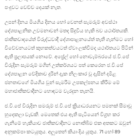
පංදුවට වෙච්ච දෙයක් නැත.
උපන් දිනය මියගිය දිනය හෝ වෙනත් සැමරුම් අවස්ථා
දේශපාළනික උවමනාවන් මතද සිදුවිය හැකි බව යථාර්තයකි.
ජාතිකවාදයේත් විරුද්ධවාදී දේශාපාළනයේත් තැති ගැන්මට හෝ
විවේචනයටත් කුහකත්වයටත් ඒවා ලක්වීමද යථාර්තයට පිටින්
ඇති ප්‍රලාපයක් නොවේ. අප්‍රේල් හෝ නොවැම්බරයේ ජ.වි.පේ
විරුදින සැමරුම් මගින් උත්කර්ශයට පත් කෙරෙන ජ.වි.පේ
දේශපාළන වේදිකාව දුරින් දැක නිලංකාර වූ දෑසින් දමිළ
ජනතාවගේ මියගිය වුන් සැමරීම උපකල්පනය කිරීම මේ
මහාජාතිකවාදීනට හොඳටම වැරදුන තැනයි.
ජ.වි.පේ විරුදින සමරුම් ජ.වි.පේ ක්‍රියාධරයනට පමනක් සීමාවූ
හුදෙකලා වැඩකි. මෙතෙක් එය ඇති සැටියෙන් විග්‍රහ කර
ගැනීමේ හැකියාව ජාතිකවාදීනට නොතිබීම එක අතකට ඔවුන්
අනුකම්පා කටයුතුය. අලුතෙන් කියා දිය යුතුය. 71 හෝ 89