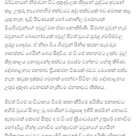
මර්ධනයන් නිමාවන විට දකුණු ලක තිබුනේ යුද්ධය අවසන්
කළ උතුරු නැගෙනහිර තත්වයට අඩු තත්වයක් බව අමතක කළ
යුතු නැත. දැඩි පීඩණයක් හෝ නොනිල වාරනයක්
මියගියවුන්ගේ පවුල් මත ඒසා නොතිබිණි. සිරගත වූවන් හැර
ඔවුනගේ බොහෝමයක් පවුල් ජීවත් වූයේ පුරුදු ගම්බිම්වල
පුරුදු ගෙදරය. ඒ නිසා මිය ගියවුන් පිනිස කරන සැමරුම
ගෘහස්තව ගෙයින් ගෙය සිදුවිය. ජ.වි.පේ තහනමට ලක්ව මුල්
තිබූ කාලය නොවුනේද තත්වය එසේම වන්නට හේතු තිබිණ.
දේශපාළනය ජනතාව ප්‍රියකරන විෂයක් බවට මෙතෙක් පත්ව
නැත. ක‍ටුක දුෂ්කර ගමනක් පෙන්වා සිටින රළු දේශපාළනය
උතුර දකුණ වෙනසක් නැතිවම ජනතාවට තිත්තය.
ජීවත් වීමේ සංවිධානය වීමේ කතා කිරීමේ අයිතිය ජනතාවට
අහිමි වූයේ සිංහල වූ පමණින් වරප්‍රසාද ඉතිරි කරමින් නොවේ.
ඇතමෙක් කෙසේ සිතුව ද ජ.වි.පේ ක්‍රියාධරයන් උතුරේ නොවීම
හෝ දමිළ හින්දු නොවීම හේතුවෙන් ඔවුනගේ සගයින්