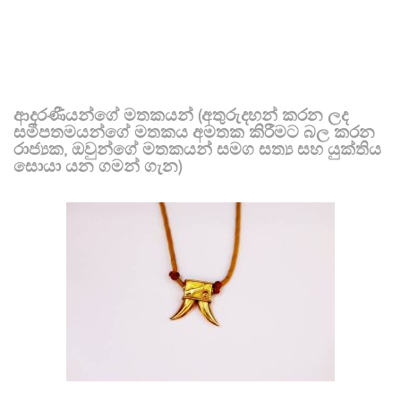
ආදරණීයන්ගේ මතකයන් (අතුරුදහන් කරන ලද
සමීපතමයන්ගේ මතකය අමතක කිරීමට බල කරන
රාජ්‍යක, ඔවුන්ගේ මතකයන් සමග සත්‍ය සහ යුක්තිය
සොයා යන ගමන් ගැන)