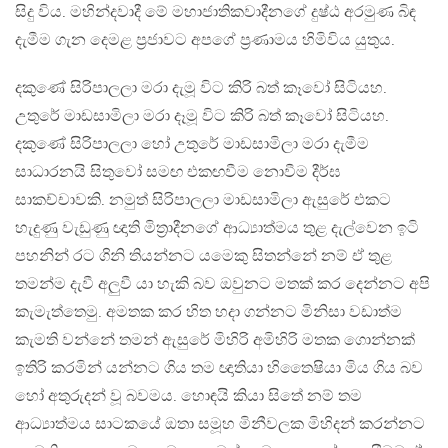
සිදු විය. මහින්දවාදී මේ මහාජාතිකවාදීනගේ දුෂ්ඨ අරමුණ බිඳ
දැමීම ගැන දෙමළ ප්‍රජාවට අපගේ ප්‍රණාමය හිමිවිය යුතුය.
දකුණේ සිරිපාලලා මරා දැමූ විට කිරි බත් කෑවෝ සිටියහ.
උතුරේ මාඩසාමිලා මරා දෑමූ විට කිරි බත් කෑවෝ සිටියහ.
දකුණේ සිරිපාලලා හෝ උතුරේ මාඩසාමිලා මරා දැමීම
සාධාරනයි සිතුවෝ සමඟ එකඟවීම නොවීම දීර්ඝ
සාකච්චාවකි. නමුත් සිරිපාලලා මාඩසාමිලා ඇසුරේ එකට
හැදුණු වැඩුණු ඥාති මිත්‍රාදීනගේ ආධ්‍යාත්මය තුළ දැල්වෙන ඉටි
පහනින් රට ගිනි තියන්නට යමෙකු සිතන්නේ නම් ඒ තුළ
තමන්ම දැවී අලුවී යා හැකි බව ඔවුනට මතක් කර දෙන්නට අපි
කැමැත්තෙමු. අමතක කර හිත හදා ගන්නට මිනිසා වඩාත්ම
කැමති වන්නේ තමන් ඇසුරේ මිහිරි අමිහිරි මතක ගොන්නක්
ඉතිරි කරමින් යන්නට ගිය තම ඥාතියා හිතෛෂියා මිය ගිය බව
හෝ අතුරුදන් වූ බවමය. හොඳයි කියා සිතේ නම් තම
ආධ්‍යාත්මය සාටකයේ ඔතා සමූහ මිනීවලක මිහිදන් කරන්නට