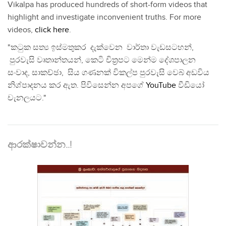
Vikalpa has produced hundreds of short-form videos that
highlight and investigate inconvenient truths. For more
videos,
click here
.
"කටුක සත්‍ය ඉස්මතුකර දැක්වෙන වාර්තා වැඩසටහන්,
පුරවැසි වෘතාන්තයන්, කෙටි චිත්‍රපට මෙන්ම දේශපාලන
සංවාද, සාකච්ඡා, සිය ගණනක් විකල්ප පුරවැසි වෙබ් අඩවිය
නිශ්පාදනය කර ඇත. පිවිසෙන්න අපගේ
YouTube
වීඩියෝ
චැනලයට."
ආරක්ෂාවන්න..!