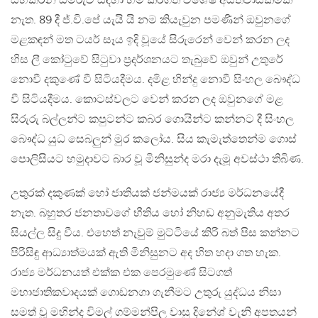
සිහිකරන සමරුව සඳහා හිමි කරගත් විශේෂ අයිතිවාසිකමක්
නැත. 89 දී ජ්.වි.පේ යැයි යි නම කියැවුන පමණින් ඔවුනගේ
මළකඳන් මත ටයර් සෑය ඉදි වූයේ සිරුරෙන් වෙන් කරන ලද
හිස ලී කෝ‍ටුවේ සි‍ටුවා ප්‍රදර්ශනයට තැබුවේ ඔවුන් උතුරේ
නොවී දකුණේ වී සිටියදීමය. දමිළ හින්දු නොවී සිංහල බෞද්ධ
වී සිටියදීමය. කොටස්වලට වෙන් කරන ලද ඔවුනගේ මළ
සිරුරු බල්ලන්ට කපුටන්ට කබර ගොයින්ට කන්නට දී සිංහල
බෞද්ධ යුධ සෙබලුන් මුර කලෝය. සිය කැමැත්තෙන්ම ගොස්
පොලිසියට හමුදාවට බාර වූ මිනිසුන්ද මරා දැමූ අවස්ථා තිබිණ.
උතුරක් දකුණක් හෝ ජාතියක් ජන්මයක් රාජ්‍ය මර්ධනයේදී
නැත. බහුතර ජනතාවගේ භීතිය හෝ නිහඬ අනුමැතිය අතර
සියල්ල සිදු වීය. එහෙත් නැවුම් මුට්ටියේ කිරි බත් පිස කන්නට
පිරිසිඳු ආධ්‍යාත්මයක් ඇති මිනිසුනට අද හිත හදා ගත හැක.
රාජ්‍ය මර්ධනයත් එක්ක එක පෙරමුණේ සිටගත්
මහාජාතිකවාදයක් ගොඩනගා ගැනීමට උතුරු යුද්ධය නිසා
සමත් වූ මහින්ද විමල් ගම්මන්පිල වාසු දිනේශ් වැනි අපතයන්