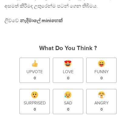
අසමත් කිරීමද උතුරෙන්ම පටන් ගෙන තිබීමය.
ලිව්වේ
නැදිමාලේ miniහෙක්
What Do You Think ?
UPVOTE
LOVE
FUNNY
0
0
0
SURPRISED
SAD
ANGRY
0
0
0