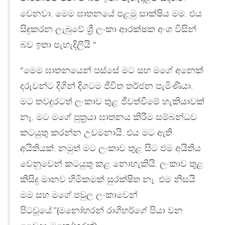
වෙනවා. මෙම ඝාතනයේ පළමු සාක්ෂිය මම. එය
සිදුකරන ලැබු​වේ ශ්‍රී ලංකා ආරක්ෂක අංශ විසින්
බව ඉතා පැහැදිලියි “
“මෙම ඝාතනයෙන් පස්සේ මට සහ මගේ අනෙක්
දරුවන්ට දිගින් දිගටම ජීවිත තර්ජන පැමිණියා.
මට තවදුරටත් ලංකාව තුළ ජීවත්වීමේ හැකියාවක්
නෑ. මට මගේ පුත්‍රයා ඝාතනය කිරීම සම්බන්ධව
කටයුතු කරන්න උවමනායි. එය මට ඇති
අයිතියක්. නමුත් මට ලංකාව තුළ සිට එම අයිතිය
වෙනුවෙන් කටයුතු කළ නොහැකියි. ලංකාව තුළ
කිසිදු මානව හිමිකමක් සුරක්ෂිත නෑ. එම නිසයි
මම සහ මගේ පවුල ලංකාවෙන්
පිටවූයේ.”(මනෝහරන් රාගිහර්ගේ පියා වන ​