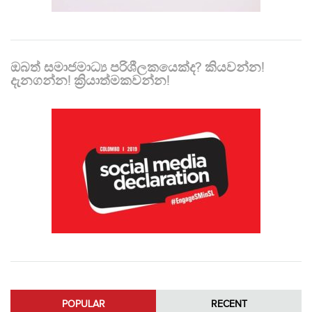
ඔබත් සමාජමාධ්‍ය පරිශීලකයෙක්ද? කියවන්න!
දැනගන්න! ක්‍රියාත්මකවන්න!
POPULAR
RECENT