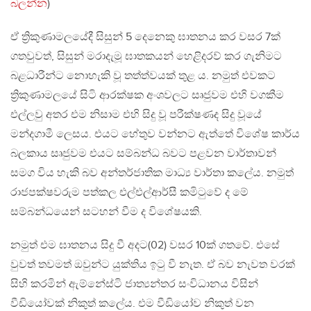
බලන්න
)
ඒ ත්‍රිකුණාමලයේදී සිසුන් 5 දෙනෙකු ඝාතනය කර වසර 7ක්
ගතවුවත්, සිසුන් මරාදැමූ ඝාතකයන් හෙළිදරව් කර ගැනිමට
බළධාරීන්ට නොහැකි වූ තත්ත්වයක් තුළ ය. නමුත් එවකට
ත්‍රිකුණාමලයේ සිටි ආරක්ෂක අංශවලට සෘජුවම එහි වගකීම
එල්ලවු අතර එම නිසාම එහි සිදු වූ පරීක්ෂණද සිදු වූයේ
මන්දගාමී ලෙසය. එයට හේතුව වන්නට ඇත්තේ විශේෂ කාර්ය
බලකාය සෘජුවම එයට සම්බන්ධ බවට පළවන වාර්තාවන්
සමග විය හැකි බව අන්තර්ජාතික මාධ්‍ය වාර්තා කලේය. නමුත්
රාජපක්ෂවරුම පත්කල එල්එල්ආර්සී කමිටුවේ ද මේ
සම්බන්ධයෙන් සටහන් වීම ද විශේෂයකි.
නමුත් එම ඝාතනය සිදු වී අදට(02) වසර 10ක් ගතවේ. එසේ
වුවත් තවමත් ඔවුන්ට යුක්තිය ඉටු වී නැත. ඒ බව නැවත වරක්
සිහි කරමින් ඇම්නේස්ටි ජාත්‍යන්තර සංවිධානය විසින්
වීඩියෝවක් නිකුත් කලේය. එම වීඩියෝව නිකුත් වන