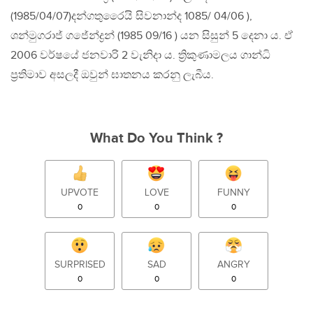
(1985/04/07)දන්ගතු​​රෛයි සිවනාන්ද 1085/ 04/06 ),
ශන්මුගරාජ් ගජේන්ද්‍රන් (1985 09/16 ) යන සිසුන් 5 දෙනා ය. ඒ
2006 වර්ෂයේ ජනවාරි 2 වැනිදා ය. ත්‍රිකුණාමලය ගාන්ධි
ප්‍රතිමාව අසලදී ඔවුන් ඝාතනය කරනු ලැබීය.
What Do You Think ?
UPVOTE
LOVE
FUNNY
0
0
0
SURPRISED
SAD
ANGRY
0
0
0