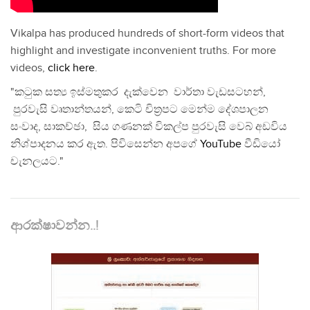
Vikalpa has produced hundreds of short-form videos that
highlight and investigate inconvenient truths. For more
videos,
click here
.
"කටුක සත්‍ය ඉස්මතුකර දැක්වෙන වාර්තා වැඩසටහන්,
පුරවැසි වෘතාන්තයන්, කෙටි චිත්‍රපට මෙන්ම දේශපාලන
සංවාද, සාකච්ඡා, සිය ගණනක් විකල්ප පුරවැසි වෙබ් අඩවිය
නිශ්පාදනය කර ඇත. පිවිසෙන්න අපගේ
YouTube
වීඩියෝ
චැනලයට."
ආරක්ෂාවන්න..!