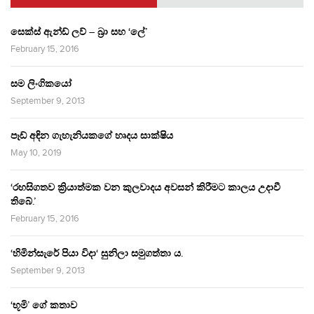
සෙක්ස් ඇන්ඩ් ලව් – බ්‍රා සහ ‘ලේ’
February 15, 2016
සම ලිංගිකයෝ
September 9, 2013
පෑඩ් අඳින ගැහැනියකගේ හෘදය සාක්ෂිය
May 10, 2019
‘රහසිගතව ක්‍රියාත්මක වන කුලවාදය අවසන් කිරීමට කාලය උදාවී
තිබේ.’
February 15, 2016
‘හිමින්සැරේ පියා විදා‘ සුනිලා සමුගත්තා ය.
September 9, 2013
‘භූමි’ ගේ කතාව