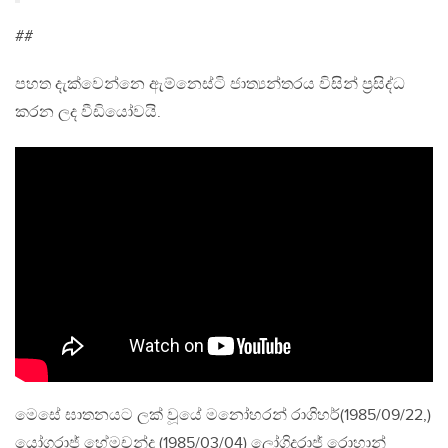
##
පහත දැක්වෙන්නෙ ඇම්නෙස්ටි ජාත්‍යන්තරය විසින් ප්‍ර‍සිද්ධ
කරන ලද වීඩියෝවයි.
මෙසේ ඝාතනයට ලක් වූයේ මනෝහරන් රාගිහර්(1985/09/22,)
යෝගරාජ් හේමචන්ද්‍ර (1985/03/04) ලෝගිදරාජ් රොහාන්