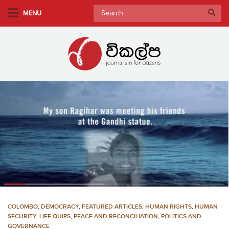
S
Search
MENU
k
for:
i
p
t
o
m
a
i
n
c
o
n
t
e
n
COLOMBO
,
DEMOCRACY
,
FEATURED ARTICLES
,
HUMAN RIGHTS
,
HUMAN
t
SECURITY
,
LIFE QUIPS
,
PEACE AND RECONCILIATION
,
POLITICS AND
GOVERNANCE