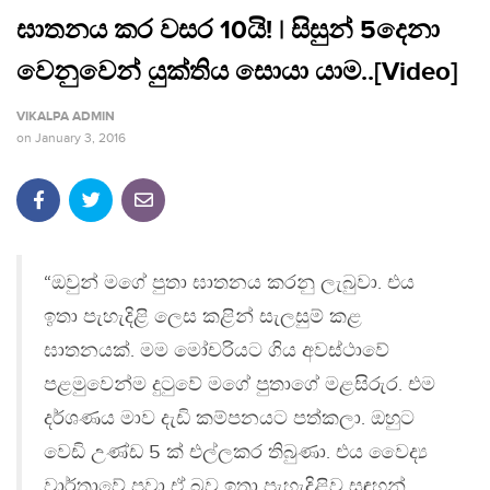
ඝාතනය කර වසර 10යි! | සිසුන් 5දෙනා
වෙනුවෙන් යුක්තිය සොයා යාම..[Video]
VIKALPA ADMIN
on
January 3, 2016
“ඔවුන් මගේ පුතා ඝාතනය කරනු ලැබුවා. එය
ඉතා පැහැදිළි ලෙස කළින් සැලසුම් කළ
ඝාතනයක්. මම මෝචරියට ගිය අවස්ථාවේ
පළමුවෙන්ම දුටුවේ මගේ පුතාගේ මළසිරුර. එම
දර්ශණය මාව දැඩි කම්පනයට පත්කලා. ඔහුට
වෙඩි උණ්ඩ 5 ක් එල්ලකර තිබුණා. එය ​වෛද්‍ය
වාර්තාවේ පවා ඒ බව ඉතා පැහැදිළිව සඳහන්