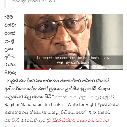
වෛද්‍ය මනෝහරන්)
“මට
විශ්වා
සයක්
නෑ ශ්‍රී
ලංකා
අධික
රණය
පිළිබඳ
. නමුත් මම විශ්වාස කරනවා ජාත්‍යන්තර අධිකරණයකදී
අනිවාර්යයෙන්ම මගේ පුත්‍රයාට යුක්තිය ඉටුවෙයි කියලා.
යනුවෙන් ඔහු පවසා සිටී.”
එම සටහන උපුටා ගනු ලැබූවේ
Ragihar Manoharan, Sri Lanka – Write for Right ඇම්නෙස්ට්
ජාත්‍යන්තරය නිෂ්පාදනය කළ විඩියෝවෙන් 2013 වසරේ
ජනවාරි 03 වෙනි දාය.(
වැඩිදුර විස්තර සදහා මේ සටහන