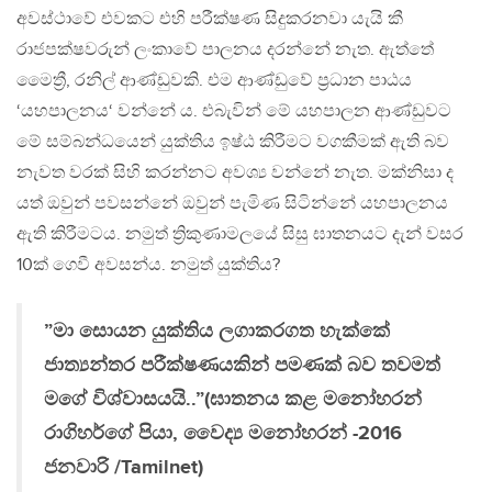
අවස්ථාවේ එවකට එහි පරීක්ෂණ සිදුකරනවා යැයි කී
රාජපක්ෂවරුන් ලංකාවේ පාලනය දරන්නේ නැත. ඇත්තේ
මෛත්‍රී, රනිල් ආණ්ඩුවකි. එම ආණ්ඩුවේ ප්‍ර‍ධාන පාඨය
‘යහපාලනය‘ වන්නේ ය. එබැවින් මේ යහපාලන ආණ්ඩුවට
මේ සම්බන්ධයෙන් යුක්තිය ඉෂ්ඨ කිරීමට වගකීමක් ඇති බව
නැවත වරක් සිහි කරන්නට අවශ්‍ය වන්නේ නැත. මක්නිසා ද
යත් ඔවුන් පවසන්නේ ඔවුන් පැමිණ සිටින්නේ යහපාලනය
ඇති කිරීමටය. නමුත් ත්‍රිකුණාමලයේ සිසු ඝාතනයට දැන් වසර
10ක් ගෙවී අවසන්ය. නමුත් යුක්තිය?
”මා සොයන යුක්තිය ලගාකරගත හැක්කේ
ජාත්‍යන්තර පරීක්ෂණයකින් පමණක් බව තවමත්
මගේ විශ්වාසයයි..”(​ඝාතනය කළ මනෝහරන්
රාගිහර්ගේ පියා, වෛද්‍ය මනෝහරන් -2016
ජනවාරි /Tamilnet)