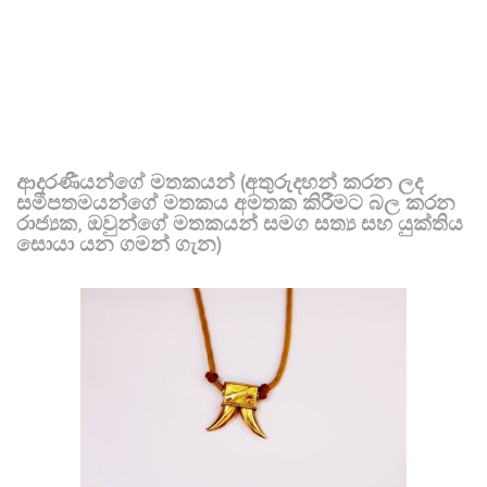
ආදරණීයන්ගේ මතකයන් (අතුරුදහන් කරන ලද
සමීපතමයන්ගේ මතකය අමතක කිරීමට බල කරන
රාජ්‍යක, ඔවුන්ගේ මතකයන් සමග සත්‍ය සහ යුක්තිය
සොයා යන ගමන් ගැන)