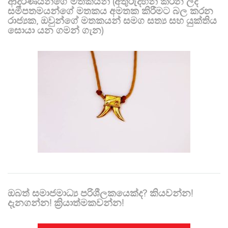
ආදරණීයන්ගේ මතකයන් (අතුරුදහන් කරන ලද
සමීපතමයන්ගේ මතකය අමතක කිරීමට බල කරන
රාජ්‍යක, ඔවුන්ගේ මතකයන් සමග සත්‍ය සහ යුක්තිය
සොයා යන ගමන් ගැන)
ඔබත් සමාජමාධ්‍ය පරිශීලකයෙක්ද? කියවන්න!
දැනගන්න! ක්‍රියාත්මකවන්න!