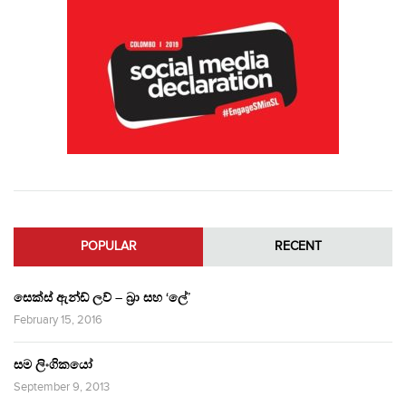
POPULAR
RECENT
සෙක්ස් ඇන්ඩ් ලව් – බ්‍රා සහ ‘ලේ’
February 15, 2016
සම ලිංගිකයෝ
September 9, 2013