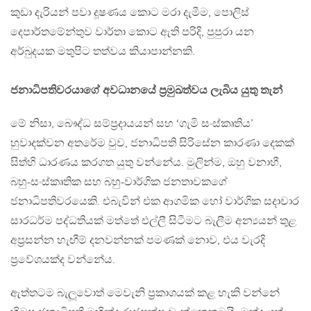
කුඩා දැරියන් පවා දූෂණය කොට මරා දැමීම, පොලිස්
දෙපාර්තමේන්තුව වාර්තා කොට ඇති පරිදි, පුපුරා යන
අර්බුදයක මතුපිට තත්වය කියාපාන්නකි.
ජනාධිපතිවරයාගේ අවධානයේ ප‍්‍රමුඛත්වය ලැබිය යුතු තැන්
මේ නිසා, බෞද්ධ සම්ප‍්‍රදායයන් සහ ‘ගැමි සංස්කෘතිය’
හුවාදක්වන අතරේම වුව, ජනාධිපති සිරිසේන කාරණා දෙකක්
සිත්හි ධාරණය කරගත යුතු වන්නේය. මුලින්ම, ඔහු වනාහී,
බහු-සංස්කෘතික සහ බහු-වාර්ගික ජනතාවකගේ
ජනාධිපතිවරයෙකි. එබැවින් එක ආගමික හෝ වාර්ගික සදාචාර
සාරධර්ම පද්ධතියක් මත්තේ එල්ලී සිටීමට බැලීම අන්‍යයන් තුළ
අප‍්‍රසන්න හැඟීම් දනවන්නක් පමණක් නොව, එය වැරදි
ප‍්‍රවේශයක්ද වන්නේය.
ඇත්තටම බැලූවොත් මෙවැනි ප‍්‍රකාශයක් කළ හැකි වන්නේ