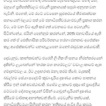
හිටපු ජනාධිපති මහින්ද රාජපක්ෂ වැන්නෙකුටයි. මන්ද යත්,
ඔහුගේ ප‍්‍රතිපත්තිවලට එවැනි ප‍්‍රකාශයක් සපුරා අනුගත වන
බැවිනි. එහෙත්, මේ රටේ වෙසෙන සුළුතරයේ තීරණාත්මක
සහායෙන් බලයට පත් මේ ජනාධිපතිවරයා එවැනි ප‍්‍රකාශ කරන
විට, මේ වන විට ඇති කර ගත් වෙනසට එය පටහැනිව
සිටින්නේය. එයින් පෙන්නුම් කරන්නේ, 2015 ජනවාරියේ ඇති
කර ගත් ඒ ඓතිහාසික පරිවර්තනය හරහා ජනතාව අපේක්ෂා
කළ අපේක්ෂාවන්ට නොගැළපෙන මනෝ රාමුවක සේයාවකි.
දෙවැනුව, කාන්තාවන්ට එරෙහි ලිංගික හිංසනය නිරන්තරයෙන්
දකින්ට ලැබෙන්නේ ‘නරක මහ නගරවලට’ වඩා ලංකාවේ ඈත
ගම්දනව්වල ය. ඊට උදාහරණ ඕනෑ තරම් තිබේ. මෑතකදී
බඩල්ගම සේයා සදෙව්මි කුඩා දැරිය දූෂණය කොට ඝාතනය
කිරීම ඉන් එක් අවස්ථාවකි. එසේම ලංකාවේ දකුණේ ප‍්‍රාදේශීය
මට්ටමේ දේශපාලඥයන් විසින් යොවුන් දැරියන් දූෂණය
කිරීමේ වාර්තාද අනන්තවත් තිබේ. මෙවැනිම තත්වයක්,
ජනාධිපතිවරයා සිහිපත් කරන ‘අතීතයේ ඇවිද ගිය කුඹුරු