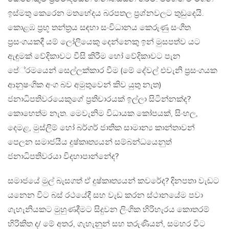
ඉස්මතු කෙරෙන මතභේදය බරපතල ප‍්‍රශ්නවලට තුඩුදෙයි.
කොළඹ ප‍්‍රභූ තන්ත‍්‍රය සඳහා සංවිධානය කෙරුණු සංගීත
ප‍්‍රසංගයකදී යම් ලෝලියෙකු දෙන්නෙකු ඉන් මුසපත්ව යට
ඇඳුමක් වේදිකාවට වීසි කිරීම හෝ වේදිකාවට පැන
පේ‍්‍රමයෙන් සෙල්ලක්කාර වීම (මේ දේවල් එවැනි ප‍්‍රසංගයක
ආනුෂංගික අංග බව අමුතුවෙන් කිව යුතු නැත)
ජනාධිපතිවරයෙකුගේ ප‍්‍රතිචාරයක් ඉල්ලා සිටින්නක්ද?
කොහෙත්ම නැත. මෙවැනිම විධායක කෝපයක්, සිංහල,
දෙමළ, මුස්ලිම් හෝ බර්ගර් ජාතික සාමාන්‍ය කාන්තාවන්
පෙලන සමාජයීය දුෂ්කෘත්‍යයන් සම්බන්ධයෙනුත්
ජනාධිපතිවරයා විදහාපාන්නේද?
සමාජයේ මුල් බැසගත් ඒ දුෂ්කෘත්‍යයන් කවරේද? දිනපතා වැඩට
යනෙන විට බස් රථයේදී සහ වැඩ කරන ස්ථානයේම පවා
ගැහැනියකට මුහුණදීමට සිදුවන ලිංගික හිරිහැරය කොතරම්
හිරිකිත ද/ මේ අතර, ගැහැනුන් සහ තරුණියන්, සමහර විට