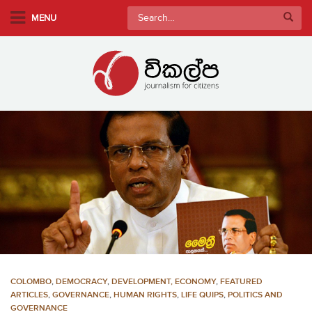
S
Search
MENU
k
for:
i
p
t
o
m
a
i
n
c
o
n
t
e
n
COLOMBO
,
DEMOCRACY
,
DEVELOPMENT, ECONOMY
,
FEATURED
t
ARTICLES
,
GOVERNANCE
,
HUMAN RIGHTS
,
LIFE QUIPS
,
POLITICS AND
GOVERNANCE