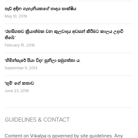
පෑඩ් අඳින ගැහැනියකගේ හෘදය සාක්ෂිය
May 10, 2019
‘රහසිගතව ක්‍රියාත්මක වන කුලවාදය අවසන් කිරීමට කාලය උදාවී
තිබේ.’
February 15, 2016
‘හිමින්සැරේ පියා විදා‘ සුනිලා සමුගත්තා ය.
September 9, 2013
‘භූමි’ ගේ කතාව
June 23, 2016
GUIDELINES & CONTACT
Content on Vikalpa is governed by site guidelines. Any