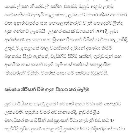
යායවල් සහ නියරවල්’ සහිත, එසේම ඔහුට අනුව උතුම්
සංස්කෘතියක් ඇතැයි සැළකෙන, ලංකාවේ පෞරාණික අගනගර
වන අනුරාධපුරය සහ පොලොන්නරුව වැනි පෙදෙස්වලින්ද
දැක ගන්නට ලැබෙයි. උදාහරණයක් වශයෙන් 2011 දී, ළමා
ආරක්ෂණ ආයතන සහ ක‍්‍රියාකාරිකයන් විසින් වාර්තා කළ පරිදි,
උතුරුමැද පළාතේ බාල වයස්කාර දැරියන් දූෂණය කිරීම්
බහුතරය සිදුව ඇත්තේ, වැඩිහිටි පිරිමි ඥාතීන්, ගුරුවරුන් සහ
ආගමික නායකයන් වැනි ගැමි සංස්කෘතියේ සම්ප‍්‍රදායික
‘පියවරුන්’ විසිනි. වසරක් පාසා මේ තත්වය ඔඩුදුවයි.
සමාජය තිරිසන් වීම ගැන විභාග කර බැලීම
සුළු වාර්ගික ගැහැණු ළමෝ වෙනත් අයට වඩා මේ අනතුරට
ලක්වෙති. පසුගිය වසර අවසානයේදී, නුවරඑළිය
මහාධිකරණය විසින් ජේසුදාසන් රීටා නැමැති එවකට 17
හැවිරිදි දැරිය දූෂණය කළ ස්ත‍්‍රී දූෂකයන්ව වැරදිකරුවන් කරන