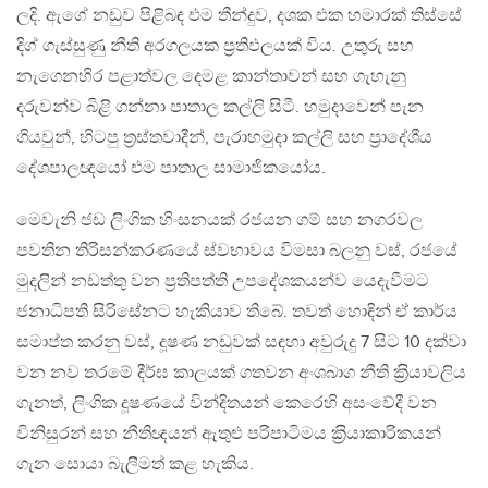
ලදි. ඇගේ නඩුව පිළිබඳ එම තීන්දුව, දශක එක හමාරක් තිස්සේ
දිග් ගැස්සුණු නීති අරගලයක ප‍්‍රතිඵලයක් විය. උතුරු සහ
නැගෙනහිර පළාත්වල දෙමළ කාන්තාවන් සහ ගැහැනු
දරුවන්ව බිළි ගන්නා පාතාල කල්ලි සිටී. හමුදාවෙන් පැන
ගියවුන්, හිටපු ත‍්‍රස්තවාදීන්, පැරාහමුදා කල්ලි සහ ප‍්‍රාදේශීය
දේශපාලඥයෝ එම පාතාල සාමාජිකයෝය.
මෙවැනි ජඩ ලිංගික හිංසනයක් රජයන ගම් සහ නගරවල
පවතින තිරිසන්කරණයේ ස්වභාවය විමසා බලනු වස්, රජයේ
මුදලින් නඩත්තු වන ප‍්‍රතිපත්ති උපදේශකයන්ව යෙදැවීමට
ජනාධිපති සිරිසේනට හැකියාව තිබේ. තවත් හොඳින් ඒ කාර්ය
සමාප්ත කරනු වස්, දූෂණ නඩුවක් සඳහා අවුරුදු 7 සිට 10 දක්වා
වන නව තරමේ දීර්ඝ කාලයක් ගතවන අංශබාග නීති ක‍්‍රියාවලිය
ගැනත්, ලිංගික දූෂණයේ වින්දිතයන් කෙරෙහි අසංවේදී වන
විනිසුරන් සහ නීතිඥයන් ඇතුළු පරිපාටිමය ක‍්‍රියාකාරිකයන්
ගැන සොයා බැලීමත් කළ හැකිය.