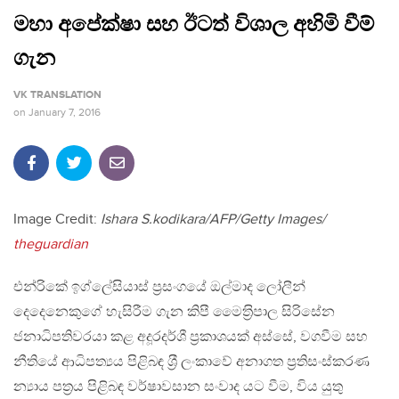
මහා අපේක්ෂා සහ ඊටත් විශාල අහිමි වීම්
ගැන
VK TRANSLATION
on
January 7, 2016
Image Credit:
Ishara S.kodikara/AFP/Getty Images/
theguardian
එන්රිකේ ඉග්ලේසියාස් ප‍්‍රසංගයේ ඔල්මාද ලෝලීන්
දෙදෙනෙකුගේ හැසිරීම ගැන කිපී මෛත‍්‍රිපාල සිරිසේන
ජනාධිපතිවරයා කළ අදූරදර්ශී ප‍්‍රකාශයක් අස්සේ, වගවීම සහ
නීතියේ ආධිපත්‍යය පිළිබඳ ශ‍්‍රී ලංකාවේ අනාගත ප‍්‍රතිසංස්කරණ
න්‍යාය පත‍්‍රය පිළිබඳ වර්ෂාවසාන සංවාද යට වීම, විය යුතු