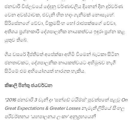
ජනවාරි විප්ලවයේ දේදුනු වර්ණාවලිය දිනෙන් දින දුර්වර්ණ
වෙන අවස්ථාවක, එවැනි හිත හදා ගැනීමක් නොසෑහේ.
සිරිසේනගේ වේවා, වික‍්‍රමසිංහ හෝ රාජපක්ෂගේ වේවා,
අතිශය ප‍්‍රශ්නකාරී දේශපාලනික නායකත්වය ඉඳුරා ප‍්‍රශ්න කළ
යුතුව තිබේ.
ගිය වසරේ දීප්තිමත් අපේක්ෂා අහිමි වීමෙන් බැටකා සිටින
ජනතාවකට, දේශපාලනික නායකත්වයට අභිමුඛව නැගී
සිටීමේ එම අභියෝගයත් භාරගත හැකිය.
කිෂාලි පින්තු ජයවර්ධන
*2016 ජනවාරි 3 වැනි දා ‘සන්ඬේ ටයිම්ස්’ පුවත්පතේ පළවූ On
Great Expectations & Greater Losses නැමැති ලිපියේ සිංහල
පරිවර්තනය ‘යහපාලනය ලංකා’ අනුග‍්‍රහයෙනි