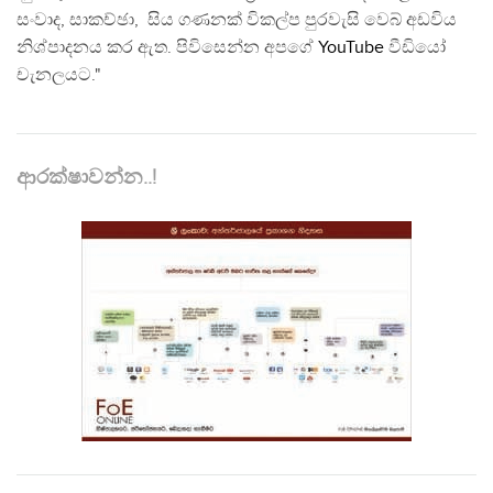
සංවාද, සාකච්ඡා, සිය ගණනක් විකල්ප පුරවැසි වෙබ් අඩවිය
නිශ්පාදනය කර ඇත. පිවිසෙන්න අපගේ
YouTube
වීඩියෝ
චැනලයට."
ආරක්ෂාවන්න..!