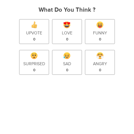
What Do You Think ?
UPVOTE
LOVE
FUNNY
0
0
0
SURPRISED
SAD
ANGRY
0
0
0