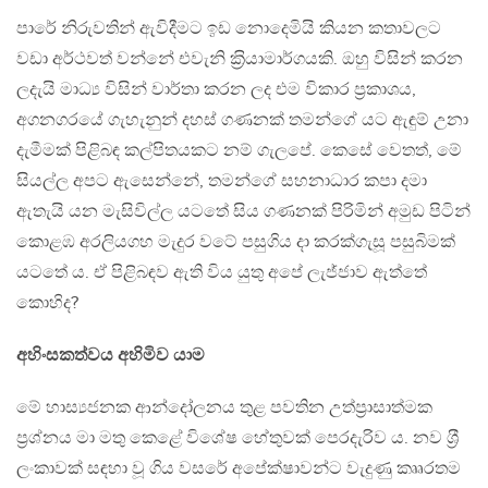
පාරේ නිරුවතින් ඇවිදීමට ඉඩ නොදෙමියි කියන කතාවලට
වඩා අර්ථවත් වන්නේ එවැනි ක‍්‍රියාමාර්ගයකි. ඔහු විසින් කරන
ලදැයි මාධ්‍ය විසින් වාර්තා කරන ලද එම විකාර ප‍්‍රකාශය,
අගනගරයේ ගැහැනුන් දහස් ගණනක් තමන්ගේ යට ඇඳුම් උනා
දැමීමක් පිළිබඳ කල්පිතයකට නම් ගැලපේ. කෙසේ වෙතත්, මේ
සියල්ල අපට ඇසෙන්නේ, තමන්ගේ සහනාධාර කපා දමා
ඇතැයි යන මැසිවිල්ල යටතේ සිය ගණනක් පිරිමින් අමුඩ පිටින්
කොළඹ අරලියගහ මැදුර වටේ පසුගිය දා කරක්ගැසූ පසුබිමක්
යටතේ ය. ඒ පිළිබඳව ඇති විය යුතු අපේ ලැජ්ජාව ඇත්තේ
කොහිද?
අහිංසකත්වය අහිමිව යාම
මේ හාස්‍යජනක ආන්දෝලනය තුළ පවතින උත්ප‍්‍රාසාත්මක
ප‍්‍රශ්නය මා මතු කෙළේ විශේෂ හේතුවක් පෙරදැරිව ය. නව ශ‍්‍රී
ලංකාවක් සඳහා වූ ගිය වසරේ අපේක්ෂාවන්ට වැදුණු කෲරතම