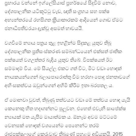
ප‍්‍රහාරය වන්නේ ඉග්ලේසියාස් ප‍්‍රහර්ෂයේ සිදුවීම් නොව,
දේශපාලනික යටිකූට්ටු වැඩ, ඥාති සංග‍්‍රහය සහ පක්ෂ
අභ්‍යන්තරයේ රහසිගත ක‍්‍රියාකාරකම් ආදියෙන් ගොඩ ඒමට
ජනාධිපතිවරයා දැක්වූ අසමත් භාවයයි.
වගවීමේ න්‍යාය පත‍්‍රය තුළ ඉහළින්ම සිදුකළ යුතුව තිබූ
දේශපාලනික ප‍්‍රතිසංස්කරණ සම්බන්ධයෙන් එක්සත් ජාතික
පක්ෂයත් වගඋත්තර බැඳිය යුතුව තිබේ. විපක්ෂයත් ඊට
සම්මාදම් විය. මේ සියල්ල එකට ගත් විට, මීට වඩා හොඳක්
නායකයන්ගෙන් බලාපොරොත්තු වීම හරහා පොදු ජනතාවගේ
අහිංසකත්වය ඔවුන්ගෙන් අහිමි කිරීම ඉතා බරපතල ය.
ඒ මොනවා වුවත්, තිබුණු තත්වයට වඩා මේ තත්වය හොඳ යැයි
කෙනෙකු හිත හදාගන්නට පුලූවන. එහෙත් එවැනි සාපේක්ෂ
න්‍යායක් මත යැපීම මායාත්මක ය. ඕනෑම අවම මට්ටමේ
වෙනසක් හොඳක් වශයෙන්ම පෙනෙන්ට තරම්
රාජපක්ෂලාගේ කෙරුවාව තිබුණේ පහළම අඩියකයි. 2015