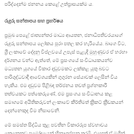
පරිද්දෙන්ම ජනනය කෙළේ උත්ප‍්‍රාසයක්ම ය.
රුදුරු සන්තාපය සහ ප‍්‍රහර්ෂය
ප‍්‍රමුඛ පෙළේ ජාත්‍යන්තර මාධ්‍ය ආයතන, ජනාධිපතිවරයාගේ
රුදුරු සන්තාපය ලෝකය පුරා පතල කර හැරියේය. බාගෙ විට,
ශ‍්‍රී ලංකාවේ දේදුනු විප්ලවයේ උපැස් පැළැඳි මුහුණුවර ඒ හරහා
දර්ශනය වන්ට ඇත්තේ, මේ ප‍්‍රසංගයේ සංවිධායකයන්ව
මධ්‍යතන යුගයේ විකාර දඬුවමකට ලක්කළ යුතු බවට
පාරිශුද්ධවාදී ආවේශයකින් ගුගුරන සේයාවක් ලෙසින් විය
හැකිය. එම දඬුවම පිළිබඳ තර්ජනය තවත් ප‍්‍රශ්නකාරී
තත්වයකට පත්කෙරුණේ, එම ප‍්‍රසංගය සංවිධානය කළ
සමාගමේ අයිතිකරුවන් ලංකාවේ කීර්තිමත් ක‍්‍රිකට් ක‍්‍රීඩකයන්
දෙන්නෙකුද වීම නිසාවෙනි.
මේ සමස්ත සිද්ධිය තුළ පවතින විකාරරූප ස්වභාවය
කෙනෙකුව ප‍්‍රමෝදයෙන් හිනාගස්සන තරමි. එහෙත් ඒ මගින්