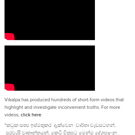
Vikalpa has produced hundreds of short-form videos that
highlight and investigate inconvenient truths. For more
videos,
click here
.
"කටුක සත්‍ය ඉස්මතුකර දැක්වෙන වාර්තා වැඩසටහන්,
පුරවැසි වෘතාන්තයන්, කෙටි චිත්‍රපට මෙන්ම දේශපාලන