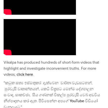
Vikalpa has produced hundreds of short-form videos that
highlight and investigate inconvenient truths. For more
videos,
click here
.
"කටුක සත්‍ය ඉස්මතුකර දැක්වෙන වාර්තා වැඩසටහන්,
පුරවැසි වෘතාන්තයන්, කෙටි චිත්‍රපට මෙන්ම දේශපාලන
සංවාද, සාකච්ඡා, සිය ගණනක් විකල්ප පුරවැසි වෙබ් අඩවිය
නිශ්පාදනය කර ඇත. පිවිසෙන්න අපගේ
YouTube
වීඩියෝ
චැනලයට."