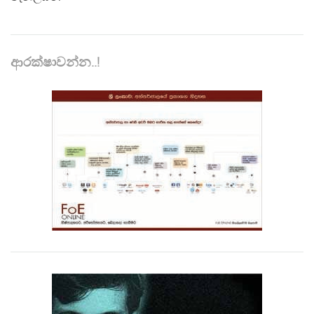
ආරක්ෂාවන්න..!