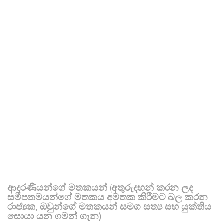
ආදරණීයන්ගේ මතකයන් (අතුරුදහන් කරන ලද
සමීපතමයන්ගේ මතකය අමතක කිරීමට බල කරන
රාජ්‍යක, ඔවුන්ගේ මතකයන් සමග සත්‍ය සහ යුක්තිය
සොයා යන ගමන් ගැන)