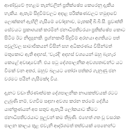
ආණ්ඩුවේ ඉහළම තැන්වලින් ප‍්‍රතික්ෂේප කෙරෙනු දැකිය
හැකිය. ඇතැම් සිදුවීම්වලට අදාළ පරීක්ෂණවලට හමුදාවේ
ලොක්කන් ඇඟිලි ගැසීමේ චෝදනාව, මෑතකදී බී.බී.සී. ප‍්‍රවෘත්ති
සේවයට ප‍්‍රකාශයක් කරමින් ජනාධිපතිවරයා ප‍්‍රතික්ෂේප කොට
සිටීම ඊට නිදසුනකි. ප‍්‍රශ්නකාරී සිදුවීම් අරභයා අගතියට පත්
පවුල්වල සාමාජිකයන් විසින් සහ අධිකරණය විසින්මත්
මතුකොට ඇති අදහස්, ‘වැරදි’ අදහස් වශයෙන් ඔහු බැහැර
කෙළේ අවඥාවෙනි. එය පටු දේශපාලනික අවශ්‍යතාවන්ට යට
වීමක් වන අතර, ඔහුව බලයට තෝරා පත්කර ගැනුණු ජන
වරමට පයින් ගැසීමක්ද විය.
දැනට වඩා තීරණාත්මක දේශපාලනික නායකත්වයක් රටට
ලැබුණි නම්, වගවීම සඳහා අවශ්‍ය කරන තරමේ දේශීය
යාන්ත‍්‍රණයන් අප සතුව ඇතැයි ලෝකයාට කීමට
ජනාධිපතිවරයාට පුලූවන් කම තිබුණි. එහෙත් ගත වූ වසරක
පාලන කාලය තුළ එවැනි ආදර්ශමත් තත්වයක් පෙනෙන්ට