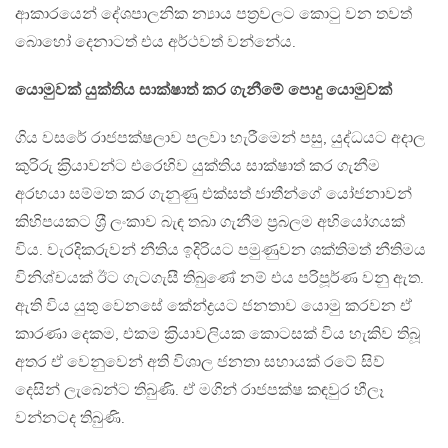
ආකාරයෙන් දේශපාලනික න්‍යාය පත‍්‍රවලට කොටු වන තවත්
බොහෝ දෙනාටත් එය අර්ථවත් වන්නේය.
යොමුවක් යුක්තිය සාක්ෂාත් කර ගැනීමේ පොදු යොමුවක්
ගිය වසරේ රාජපක්ෂලාව පලවා හැරීමෙන් පසු, යුද්ධයට අදාල
කුරිරු ක‍්‍රියාවන්ට එරෙහිව යුක්තිය සාක්ෂාත් කර ගැනීම
අරභයා සම්මත කර ගැනුණු එක්සත් ජාතීන්ගේ යෝජනාවන්
කිහිපයකට ශ‍්‍රී ලංකාව බැඳ තබා ගැනීම ප‍්‍රබලම අභියෝගයක්
විය. වැරදිකරුවන් නීතිය ඉදිරියට පමුණුවන ශක්තිමත් නීතිමය
විනිශ්චයක් ඊට ගැටගැසී තිබුණේ නම් එය පරිපූර්ණ වනු ඇත.
ඇති විය යුතු වෙනසේ කේන්ද්‍රයට ජනතාව යොමු කරවන ඒ
කාරණා දෙකම, එකම ක‍්‍රියාවලියක කොටසක් විය හැකිව තිබූ
අතර ඒ වෙනුවෙන් අති විශාල ජනතා සහායක් රටේ සිව්
දෙසින් ලැබෙන්ට තිබුණි. ඒ මගින් රාජපක්ෂ කඳවුර හීලෑ
වන්නටද තිබුණි.