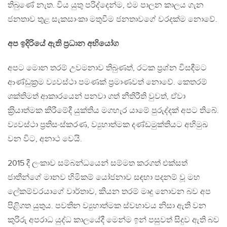
තිබුණේ නැත. විය යුතු පරිද්දෙන්ම, එම පාලන කාලය ගැන
ජනතාව තුළ සැකසාංකා මතුවීම ජනතාවගේ වරදක්ම නොවේ.
අප ඉදිරියේ ඇති ප‍්‍රධාන අභියෝග
අපට මොන තරම් උවමනාව තිබුණත්, රටක ප‍්‍රශ්න විසඳීමට
ආණ්ඩුක‍්‍රම ව්‍යවස්ථා පමණක් ප‍්‍රමාණවත් නොවේ. කෙතරම්
ශක්තිමත් ආකාරයෙන් පනවා ගත් නීතිරීති වුවත්, ඒවා
ක‍්‍රියාත්මක කිරීමේදී යුක්තිය මගහැර යාමේ පුරුද්දක් අපට තිබේ.
ව්‍යවස්ථා ප‍්‍රතිසංස්කරණ, ව්‍යුහාත්මක දණ්ඩමුක්තියට අභිමුඛ
වන විට, අනාථ වෙයි.
2015 දී ලංකාව සම්බන්ධයෙන් සම්මත කරගත් එක්සත්
ජාතීන්ගේ මානව හිමිකම් යෝජනාව සඳහා පදනම් වූ මහ
ලේකම්වරයාගේ වාර්තාව, කියන තරම් මෘදු නොවන බව අප
පිළිගත යුතුය. පවතින ව්‍යුහාත්මක ස්වභාවය නිසා ඇති වන
කුරිරු අපරාධ යුද්ධ කාලයේදී මෙන්ම ඉන් පසුවත් සිදුව ඇති බව