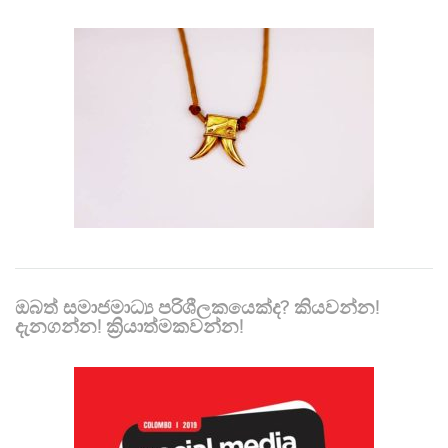
ඔබත් සමාජමාධ්‍ය පරිශීලකයෙක්ද? කියවන්න!
දැනගන්න! ක්‍රියාත්මකවන්න!