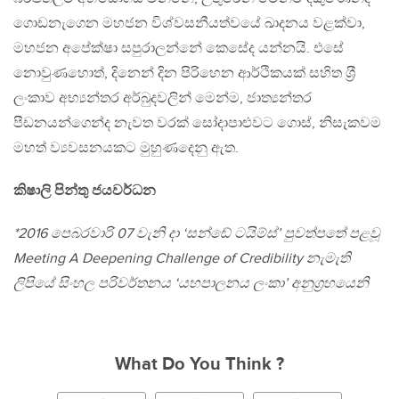
ගොඩනැගෙන මහජන විශ්වසනීයත්වයේ ඛාදනය වළක්වා,
මහජන අපේක්ෂා සපුරාලන්නේ කෙසේද යන්නයි. එසේ
නොවුණහොත්, දිනෙන් දින පිරිහෙන ආර්ථිකයක් සහිත ශ‍්‍රී
ලංකාව අභ්‍යන්තර අර්බුදවලින් මෙන්ම, ජාත්‍යන්තර
පීඩනයන්ගෙන්ද නැවත වරක් සෝදාපාළුවට ගොස්, නිසැකවම
මහත් ව්‍යවසනයකට මුහුණදෙනු ඇත.
කිෂාලි පින්තු ජයවර්ධන
*2016 පෙබරවාරි 07 වැනි දා ‘සන්ඬේ ටයිම්ස්’ පුවත්පතේ පළවූ
Meeting A Deepening Challenge of Credibility නැමැති
ලිපියේ සිංහල පරිවර්තනය ‘යහපාලනය ලංකා’ අනුග‍්‍රහයෙනි
What Do You Think ?