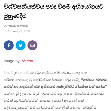
විශ්වසනීයත්වය පළුදු වීමේ අභියෝගයට
මුහුණදීම
VK TRANSLATION
on
February 9, 2016
Image by:
Nation
විසි වැනි සියවසේ විසූ ශ්‍රේෂ්ඨ නිබන්ධකයෙකු සහ
දාර්ශනිකයෙකු වූ ජෝර්ජ් සන්තායන කියූ පරිදි,
‘‘අතීතය අමතක
කරන්නා නැවතත් එම අතීතයම අත්දැකීමට නියමිත වන්නේය’’
යන්න, ශ‍්‍රී ලංකාව වැනි රටකටම ගැලපෙන විශේෂ කියමනකි.
හරක් මුග්ධත්වයෙන් සාමාන්‍යයෙන් අගතැන් පත්
දේශපාලඥයන් සම්බන්ධයෙන් පමණක් නොව, ඛේදනීය