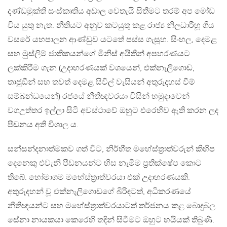
දණ්ඩමුක්ති සංස්කෘතිය අඩාල වෙතැයි සිතීමට තරම් අප මෝඩ
විය යුතු නැත. නීතියට අනුව කටයුතු කළ රාජ්‍ය නිලධාරීහූ ගිය
වසරේ යහපාලන ආණ්ඩුව යටතේ පස්ස ගැසූහ. සිංහල, දෙමළ
සහ මුස්ලිම් ජාතිකයන්ගේ මිනිස් අයිතීන් අපහරණයට
ලක්කිරීම ගැන (උදාහරණයක් වශයෙන්, එක්නැලිගොඩ,
තාජුඞීන් සහ තවත් දෙමළ සිවිල් වැසියන් අතුරුදහස් වීම්
සම්බන්ධයෙන්) රජයේ නීතිඥවරයා විසින් හමුදාවෙන්
වගඋත්තර ඉල්ලා සිටි අවස්ථාවේ ඔහුට එරෙහිව ඇති කරන ලද
පීඩනය අති විශාල ය.
සන්සන්දනාත්මකව ගත් විට, නිර්භීත මහේස්ත‍්‍රාත්වරුන් කිහිප
දෙනෙකු එවැනි පීඩනයන්ට හිස නැමීම ප‍්‍රතික්ෂේප කොට
තිබේ. හෝමාගම මහේස්ත‍්‍රාත්වරයා එක් උදාහරණයකි.
අතුරුදහන් වූ එක්නැලිගොඩගේ බිරිඳටත්, අධිකරණයේ
නීතිඥයන්ට සහ මහේස්ත‍්‍රාත්වරයාටත් තර්ජනය කළ බොදුබල
සේනා නායකයා කෙරෙහි තදින් සිටීමට ඔහුට හයියක් තිබුණි.