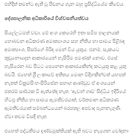
එහිදීත් තමන්ට ඇති වූ පීඩනය ගැන ඔහු ප‍්‍රසිද්ධියේම කීවේය.
දේශපාලනික අධිකාරියේ විශ්වසනීයත්වය
සියල්ලටමත් වඩා, මේ අංශ කෙරෙහි ඉතා සමීප පාලනයක්
හොබවන අධිකරණ අමාත්‍යාංශය සහ නීතිය හා සාමය පිළිබඳ
අමාත්‍යාංශ, සීසර්ගේ බිරිඳ මෙන් විය යුතුය. එනම්, සැකයට
තුඩුනොදෙන ආකාරයෙන් හැසිරීම පමණක් නොව, එසේ
හැසිරෙන බව පිටට පෙනෙන ආකාරයකින්ද කටයුතු කළ යුතු
බවයි. එහෙත් ශ‍්‍රී ලංකාවේ අතීතය මොන විදිහකින්වත් යහපත්
නැතත් වික‍්‍රමසිංහ-සිරිසේන සභාග ආණ්ඩුව ඒ අංශයෙන්
එතරම් සාර්ථක වී ඇත්තේද නැත. ‘ඇවන් ගාඞ්’ සිද්ධිය ඉදිරියේ
හිටපු නීතිය හා සාමය ඇමතිවරයාත්, වර්තමාන අධිකරණ
ඇමතිවරයාත් සම්බන්ධයෙන් බරපතල අපවාද පැනනැගුණි.
ඒවා තවම විසඳී නැත.
එහෙත් පද්ධතිමය දණ්ඩමුක්තියක් ඇති බවට නැගෙන චෝදනා