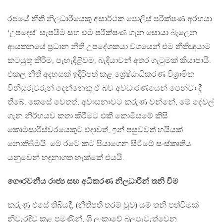
රජයේ නීති නිලධාරියෙකු අසාර්ථක පොලිස් පරීක්ෂණ අරභයා
‘උපදෙස්’ සැපයීම සහ එම පරීක්ෂණ ගැන සොයා බැලෙන
ආයතනයේ ප‍්‍රධාන නීති උපදේශකයා වශයෙන් එම නීතිඥයාම
කටයුතු කිරීම, පැහැදිළිවම, බැඳියාවන් අතර ගැටුමක් කියාපායි.
එකල නීති අදහසක් ඉදිරිපත් කළ ශ්‍රේෂ්ඨාධිකරණ විශ‍්‍රාමික
විනිසුරුවරුන් දෙන්නෙකු ඒ බව අවධාරණයෙන් පෙන්වා දී
තිබේ. කෙසේ වෙතත්, අවාසනාවට කරුණ වන්නේ, මේ දේවල්
ගැන නිර්භයව කතා කිරීමට එකී කොමිසමේ කිසි
කොමසාරිස්වරයෙකුට එදාවත්, ඉන් පසුවවත් හයියක්
නොතිබීමයි. මේ රටේ කට පියාගෙන සිටීමේ සංස්කෘතිය
යනුවෙන් හඳුනාගත හැක්කේ එයයි.
ගෞරවනීය රාජ්‍ය සහ අධිකරණ නිලධාරීන් තනි වීම
කරුණු එසේ තිබියදී, (නීතිපති තරම් වුව) යම් තනි පත්වීමක්
නිවැරදිව කළ පමණින්, ශ‍්‍රී ලංකාවේ බලපැවැත්වෙන