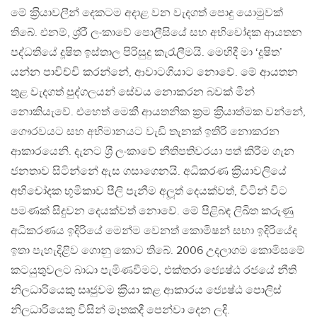
මේ ක‍්‍රියාවලීන් දෙකටම අදාළ වන වැදගත් පොදු යොමුවක්
තිබේ. එනම්, ශ‍්‍ර‍්‍රී ලංකාවේ පොලීසියේ සහ අභිචෝදක ආයතන
පද්ධතියේ දූෂිත ඉස්තාල පිරිසුදු කැරැලීමයි. මෙහිදී මා ‘දූෂිත’
යන්න පාවිච්චි කරන්නේ, ආවාටගියාට නොවේ. මේ ආයතන
තුළ වැදගත් පුද්ගලයන් සේවය නොකරන බවක් මින්
නොකියැවේ. එහෙත් මෙකී ආයතනික ක‍්‍රම ක‍්‍රියාත්මක වන්නේ,
ගෞරවයට සහ අභිමානයට වැඩි තැනක් ඉතිරි නොකරන
ආකාරයෙනි. දැනට ශ‍්‍රී ලංකාවේ නීතිපතිවරයා පත් කිරීම ගැන
ජනතාව සිටින්නේ ඇස ගසාගෙනයි. අධිකරණ ක‍්‍රියාවලියේ
අභිචෝදක භූමිකාව පීලි පැනීම අලූත් දෙයක්වත්, විටින් විට
පමණක් සිදුවන දෙයක්වත් නොවේ. මේ පිළිබඳ ලිඛිත කරුණු
අධිකරණය ඉදිරියේ මෙන්ම වෙනත් කොමිෂන් සභා ඉදිරියේද
ඉතා පැහැදිළිව ගොනු කොට තිබේ. 2006 උදලාගම කොමිසමේ
කටයුතුවලට බාධා පැමිණවීමට, එක්තරා ජ්‍යෙෂ්ඨ රජයේ නීති
නිලධාරියෙකු සෘජුවම ක‍්‍රියා කළ ආකාරය ජ්‍යෙෂ්ඨ පොලිස්
නිලධාරියෙකු විසින් මෑතකදී පෙන්වා දෙන ලදි.