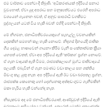
එම වාර්තාව පෙන්වා දී තිබුණි. ‘අධිකරණයක් ඉදිරියේ සනාථ
වුවහොත්, ඒවා යුද අපරාධ සහ මනුෂ්‍යත්වයට එරෙහි අපරාධ
වශයෙන් ගැනෙන බවත්, ඒ අනුව සාපරාධී වගකීමට
පුද්ගලයන් යටත් විය හැකි බවත්’ එහිදී පෙන්වා දී තිබුණි.
මේ නිගමන, ජනාධිපතිවරයෙකුගේ සැහැල්ලූ වචනයකින්
දෙකකින් සමහන් කළ හැකි නොවේ. නිදහස් දිනයේදී ජාතික
ගීය දෙමළ භාෂාවෙන් ගායනා කිරීම වැනි සංකේතාත්මක ක‍්‍රියා
යහපත් වෙතත්, ඒවා අප ඉදිරියේ ඇති ‘කර්කශ’ ප‍්‍රශ්න නොවේ.
ඒ ගැන වාදයක් ඇති වීමම, රාජපක්ෂලාගේ මුග්ධ ජාතිවාදයේ
පලයකි. එබැවින් ඒ ගැන පමණට වඩා කාලය සහ ශක්තිය
මිඩංගු කළ යුතු නැත. අප ඉදිරියේ ඇති ඊට වඩා බරපතල ප‍්‍රශ්න,
රාජපක්ෂ කෙනෙකු හෝ දෙන්නෙකු අත්අඩංගුවට ගැනීමකින්
මකා හැරිය හැකි වන්නේද නැත.
නිසැකවම අද මේ ජනාධිපතිවරයාත්, ආණ්ඩුවත් ඉදිරියේ ඇති
බරපතලම අභියෝගය වන්නේ, උතුරෙන් මෙන්ම දකුණෙන්ද