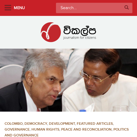
S
Search
MENU
k
for:
i
p
t
o
m
a
i
n
c
o
n
t
e
n
COLOMBO
,
DEMOCRACY
,
DEVELOPMENT
,
FEATURED ARTICLES
,
t
GOVERNANCE
,
HUMAN RIGHTS
,
PEACE AND RECONCILIATION
,
POLITICS
AND GOVERNANCE