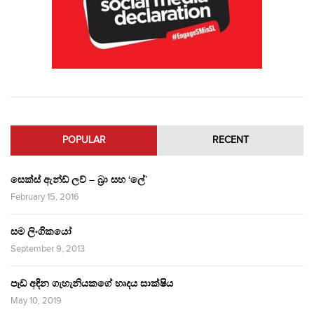
POPULAR
RECENT
සෙක්ස් ඇන්ඩ් ලව් – බ්‍රා සහ ‘ලේ’
February 15, 2016
සම ලිංගිකයෝ
September 9, 2013
පෑඩ් අඳින ගැහැනියකගේ හෘදය සාක්ෂිය
May 10, 2019