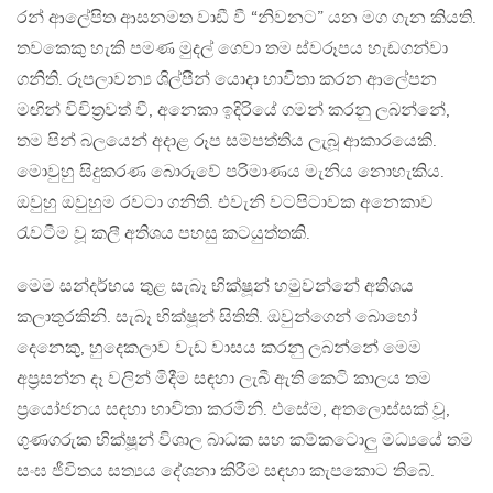
රන් ආලේපිත ආසනමත වාඩී වී “නිවනට” යන මග ගැන කියති.
තවකෙකු හැකි පමණ මුදල් ගෙවා තම ස්වරූපය හැඩගන්වා
ගනිති. රූපලාවන්‍ය ශිල්පීන් යොදා භාවිතා කරන ආලේපන
මඟින් විචිත්‍රවත් වී, අනෙකා ඉදිරියේ ගමන් කරනු ලබන්නේ,
තම පින් බලයෙන් අදාළ රූප සම්පත්තිය ලැබූ ආකාරයෙකි.
මොවුහු සිදුකරණ බොරුවේ පරිමාණය මැනිය නොහැකිය.
ඔවුහු ඔවුහුම රවටා ගනිති. එවැනි වටපිටාවක අනෙකාව
රැවටීම වූ කලී අතිශය පහසු කටයුත්තකි.
මෙම සන්දර්භය තුළ සැබෑ භික්ෂූන් හමුවන්නේ අතිශය
කලාතුරකිනි. සැබෑ භික්ෂූන් සිතිති. ඔවුන්ගෙන් බොහෝ
දෙනෙකු, හුදෙකලාව වැඩ වාසය කරනු ලබන්නේ මෙම
අප්‍රසන්න දෑ වලින් මිදීම සඳහා ලැබී ඇති කෙටි කාලය තම
ප්‍රයෝජනය සඳහා භාවිතා කරමිනි. එසේම, අතලොස්සක් වූ,
ගුණගරුක භික්ෂූන් විශාල බාධක සහ කම්කටොලු මධ්‍යයේ තම
සංඝ ජීවිතය සත්‍යය දේශනා කිරීම සඳහා කැපකොට තිබේ.