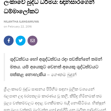
ලංකාවේ බුද්ධ ධර්මය: ඥානසාරගෙන්
ධම්මාලෝකට
NILANTHA ILANGAMUWA
on
February 22, 2016
ශුද්ධත්වය හෝ අශුද්ධත්වය රඳා පවතින්නේ තමන්
මතය. යම් අයෙකුට වෙනත් අයෙකු ශුද්ධත්වයට
පත්කළ නොහැකිය
– ගෞතම බුදුන්
ශ්‍රී ලංකාවේ බුද්ධ සාසනය පිරිහීම සඳහා මුලික වශයෙන්
බලපාන ලද බරපතලම කාරණය වූ කලී, කිසිඳු හිමිනමක් තම
මූල්‍ය වත්කම්වලට අදාළ වගකීමකට බැඳී නොසිටීමය. භික්ෂූන්
සතු මූල්‍ය වත්කම් මල්වත්ත හෝ අස්ගිරි යන මූලික පාර්ශ්වයන්