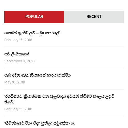
POPULAR
RECENT
සෙක්ස් ඇන්ඩ් ලව් – බ්‍රා සහ ‘ලේ’
February 15, 2016
සම ලිංගිකයෝ
September 9, 2013
පෑඩ් අඳින ගැහැනියකගේ හෘදය සාක්ෂිය
May 10, 2019
‘රහසිගතව ක්‍රියාත්මක වන කුලවාදය අවසන් කිරීමට කාලය උදාවී
තිබේ.’
February 15, 2016
‘හිමින්සැරේ පියා විදා‘ සුනිලා සමුගත්තා ය.