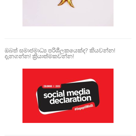
ඔබත් සමාජමාධ්‍ය පරිශීලකයෙක්ද? කියවන්න!
දැනගන්න! ක්‍රියාත්මකවන්න!