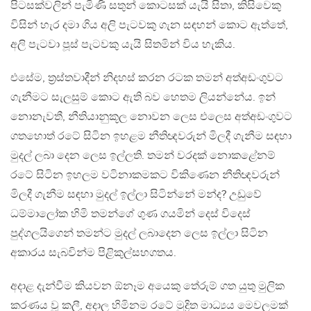
පිටසක්වලින් පැමිණි සතුන් කොටසක් යැයි සිතා, කිසිවෙකු
විසින් හැර දමා ගිය අලි පැටවකු ගැන සඳහන් කොට ඇත්තේ,
අලි පැටවා පූස් පැටවකු යැයි සිතමින් විය හැකිය.
එසේම, ත්‍රස්තවාදීන් නිදහස් කරන රටක තමන් අත්අඩංගුවට
ගැනීමට සැලසුම් කොට ඇති බව හෙතම ලියන්නේය. ඉන්
නොනැවතී, නීතියානුකූල නොවන ලෙස එලෙස අත්අඩංගුවට
ගතහොත් රටේ සිටින ඉහළම නීතිඥවරුන් මිලදී ගැනීම සඳහා
මුදල් ලබා දෙන ලෙස ඉල්ලති. තමන් වරදක් නොකළේනම්
රටේ සිටින ඉහලම වටිනාකමකට විකිණෙන නීතිඥවරුන්
මිලදී ගැනීම සඳහා මුදල් ඉල්ලා සිටින්නේ මන්ද? උඩුවේ
ධම්මාලෝක හිමි තමන්ගේ ගුණ ගයමින් දෙස් විදෙස්
පුද්ගලයිගෙන් තමන්ට මුදල් ලබාදෙන ලෙස ඉල්ලා සිටින
අකාරය සැබවින්ම පිළිකුල්සහගතය.
අදාළ දැන්වීම කියවන ඕනෑම අයෙකු තේරුම් ගත යුතු මුලික
කරණය වූ කලී, අදාල හිමිනම රටේ මුද්‍රිත මාධ්‍යය මෙවලමක්