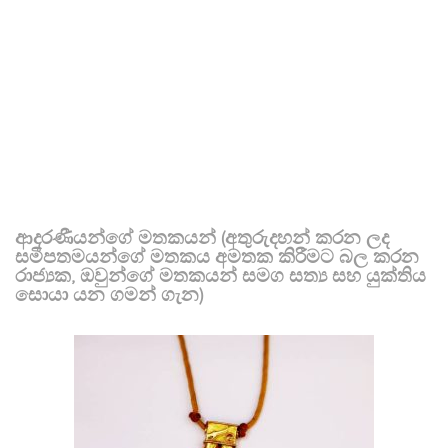
ආදරණීයන්ගේ මතකයන් (අතුරුදහන් කරන ලද
සමීපතමයන්ගේ මතකය අමතක කිරීමට බල කරන
රාජ්‍යක, ඔවුන්ගේ මතකයන් සමග සත්‍ය සහ යුක්තිය
සොයා යන ගමන් ගැන)