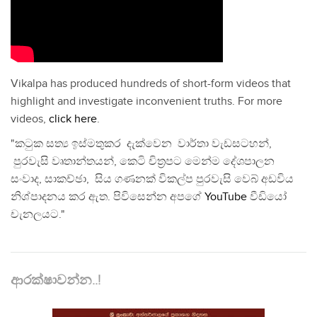
Vikalpa has produced hundreds of short-form videos that
highlight and investigate inconvenient truths. For more
videos,
click here
.
"කටුක සත්‍ය ඉස්මතුකර දැක්වෙන වාර්තා වැඩසටහන්,
පුරවැසි වෘතාන්තයන්, කෙටි චිත්‍රපට මෙන්ම දේශපාලන
සංවාද, සාකච්ඡා, සිය ගණනක් විකල්ප පුරවැසි වෙබ් අඩවිය
නිශ්පාදනය කර ඇත. පිවිසෙන්න අපගේ
YouTube
වීඩියෝ
චැනලයට."
ආරක්ෂාවන්න..!