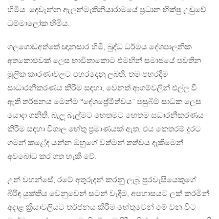
හිමිය. දෙවැන්න ඇලන්මැතිනියාරාමයේ ප්‍රධාන භික්ෂු උඩුවේ
ධම්මාලෝක හිමිය.
ගලගොඩඅත්තේ ඥානසාර හිමි, බුද්ධ ධර්මය දේශපාලනික
අතකොළුවක් ලෙස භාවිතාකොට එමඟින් සමාජයේ පවතින
මූලික කාරණාවලට පහරදෙනු ලබති. තම පහරදීම
සාධාරනීකරණය කිරීම සඳහා, වෙනත් ආගම්වලින් එල්ල වී
ඇති තර්ජනය මෙන්ම “දේශප්‍රේමීත්වය” පසුබිම් සාධක ලෙස
යොදා ගනිති. බැලූ බැල්මට හෙතමට හෙතම සධාරනීකරණය
කිරීම සඳහා විශාල හේතු ප්‍රමාණයක් ඇත. එය කෙතරම් දුරට
ගමන් කළේද යන්න ඔහුගේ වත්මන් තත්වය දැකීමෙන්
අවබෝධ කර ගත හැකි වේ.
උන් වහන්සේ, රටේ අතුරුදන් කරනු ලැබූ පුරවැසියෙකුගේ
බිරිඳ යුක්තිය වෙනුවෙන් සටන් වැදීම, අපහාසයට ලක් කරමින්
අදාළ ක්‍රියාවලියට තර්ජනය කිරීම හේතුවෙන් මේ වන විට