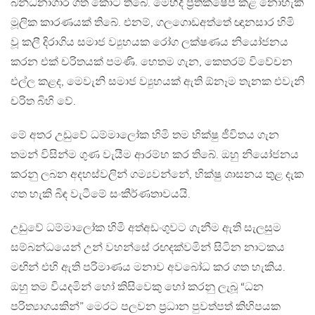
බන්ධනාගාර ගත කොට තිබේ. මෙහිදී ප්‍රතික්ෂේප කළ නොහැකි
මූලික කාරණයක් තිබේ. එනම්, ගලගොඩඅත්තේ ඥානසාර හිමි
වූ කලී දිරාගිය සමාජ ව්‍යුහයක රෝග ලක්ෂණය නියෝජනය
කරන එක් චරිතයක් පමණි. හෙතම ගැන, කෙතරම් විවේචන
එල්ල කළද, මෙවැනි සමාජ ව්‍යුහයක් ඇති ඕනෑම තැනක එවැනි
චරිත බිහි වේ.
මේ අතර උඩුවේ ධම්මාලෝක හිමි තම භික්ෂු ජීවිතය ගැන
තමන් විසින්ම ගුණ වැයීම ආරම්භ කර තිබේ. ඔහු නියෝජනය
කරනු ලබන අදහස්වලින් ගම්‍යවන්නේ, භික්ෂු ශාසනය තුළ දැක
ගත හැකි බිඳ වැටීමේ සංකීර්ණතාවයයි.
උඩුවේ ධම්මාලෝක හිමි අත්අඩංගුවට ගැනීම ඇති සැලසුම
සම්බන්ධයෙන් උන් වහන්සේ රඟදක්වමින් සිටින නාටකය
මඟින් එහි ඇති පරිමාණය මනාව අවබෝධ කර ගත හැකිය.
ඔහු තම වියදමින් හෝ කිසිවෙකු හෝ කරනු ලැබූ “ධන
පරිත්‍යාගයකින්” මෙරට පලවන ප්‍රධාන පුවත්පත් කිහිපයක