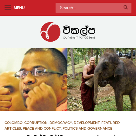
S
Search
MENU
k
for:
i
p
t
o
m
a
i
n
c
o
n
t
e
n
COLOMBO
,
CORRUPTION
,
DEMOCRACY
,
DEVELOPMENT
,
FEATURED
t
ARTICLES
,
PEACE AND CONFLICT
,
POLITICS AND GOVERNANCE