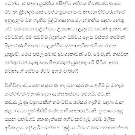
මෙන්ම, ඒ සඳහා යුක්තිය පසිඳලීම අතිශය තීරණාත්මක වේ.
එවැනි ක්‍රියාදාමයක් මෙරට ප්‍රධාන සංඝ නායක හිමිවරුන්ගේ
අනුදැනුම මත ගැනීම බුද්ධ ශාසනයේ උන්නතිය සඳහා හේතු
වේ. තම වචන වලින් සහ උපයාගනු ලැබූ ධනයෙන් අනෙකාව
රවටමින්, එම රැවටීම බුදුන්ගේ ධර්මය ලෙස විස්තර කරමින්
සිදුකරණ විනාශය වැලැක්වීම සඳහා කඩිනම් පියවර ගත
යුතුවේ. මෙය පුළුල් සමාජ අවශ්‍යතාවක් වේ. මෙවැනි, නළුවන්
හේතුවෙන් සැබෑ සංඝ පීතෘවරුන් හුදෙකලා වී සිටින අතර
ඔවුන්ගේ සේවය රටට අහිමි වී තිබේ.
විනිවිදභාවය සහ සාදාරණ කළමනාකරණය අහිමි වූ ඕනෑම
සංස්ථාවක් මුහුණ දෙන ඇත්ත තත්වය මෙයයි. එවැනි
කඩාවැටුණු ව්‍යුහයකින් තම මඩිය තරකර ගැනීම සඳහා මාන
බලන අයවලුන් බිහිවීම ස්වභාවික කාරණයකි. ලංකාවේ බුදු
සසුන යහමගට ගත හැක්කේ අහිමි කර දැමූ මෙම මුලික
අඩිතාලම යළි දැමීමෙන් සහ “බුද්ධ ධර්මය” තම නොපනත්කම්