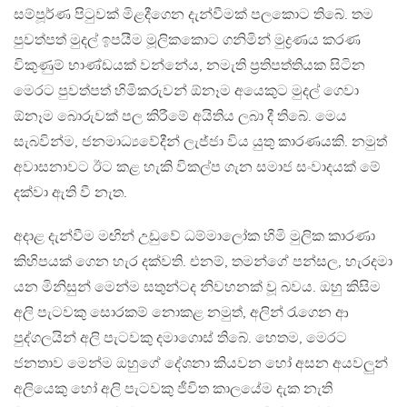
සම්පූර්ණ පිටුවක් මිළදීගෙන දැන්වීමක් පලකොට තිබේ. තම
පුවත්පත් මුදල් ඉපයීම මූලිකකොට ගනිමින් මුද්‍රණය කරණ
විකුණුම් භාණ්ඩයක් වන්නේය, නමැති ප්‍රතිපත්තියක සිටින
මෙරට පුවත්පත් හිමිකරුවන් ඕනෑම අයෙකුට මුදල් ගෙවා
ඕනෑම බොරුවක් පල කිරීමේ අයිතිය ලබා දී තිබේ. මෙය
සැබවින්ම, ජනමාධ්‍යවේදීන් ලැජ්ජා විය යුතු කාරණයකි. නමුත්
අවාසනාවට ඊට කළ හැකි විකල්ප ගැන සමාජ සංවාදයක් මේ
දක්වා ඇති වී නැත.
අදාළ දැන්වීම මඟින් උඩුවේ ධම්මාලෝක හිමි මුලික කාරණා
කිහිපයක් ගෙන හැර දක්වති. එනම්, තමන්ගේ පන්සල, හැරදමා
යන මිනිසුන් මෙන්ම සතුන්ටද නිවහනක් වූ බවය. ඔහු කිසිම
අලි පැටවකු සොරකම් නොකළ නමුත්, අලින් රැගෙන ආ
පුද්ගලයින් අලි පැටවකු දමාගොස් තිබේ. හෙතම, මෙරට
ජනතාව මෙන්ම ඔහුගේ දේශනා කියවන හෝ අසන අයවලුන්
අලියෙකු හෝ අලි පැටවකු ජීවිත කාලයේම දැක නැති