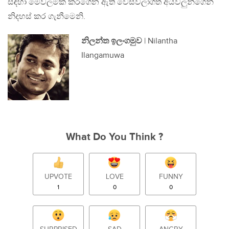
සඳහා මෙවලමක් කරගෙන ඇති වෙස්වලාගත් අයවලුන්ගෙන්
නිදහස් කර ගැනීමෙනි.
නිලන්ත ඉලංගමුව
| Nilantha
Ilangamuwa
What Do You Think ?
UPVOTE
LOVE
FUNNY
1
0
0