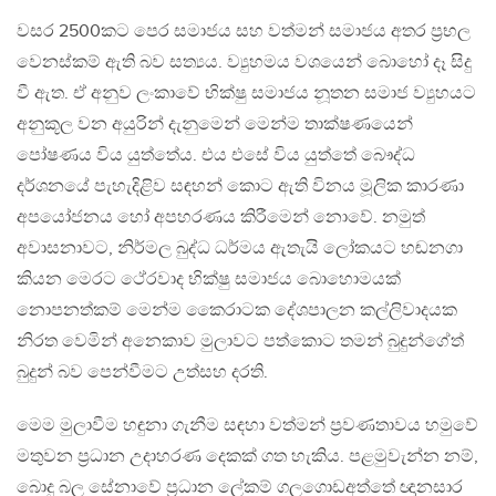
වසර 2500කට පෙර සමාජය සහ වත්මන් සමාජය අතර ප්‍රභල
වෙනස්කම් ඇති බව සත්‍යය. ව්‍යුහමය වශයෙන් බොහෝ දෑ සිදු
වී ඇත. ඒ අනුව ලංකාවේ භික්ෂු සමාජය නූතන සමාජ ව්‍යුහයට
අනුකූල වන අයුරින් දැනුමෙන් මෙන්ම තාක්ෂණයෙන්
පෝෂණය විය යුත්තේය. එය එසේ විය යුත්තේ බෞද්ධ
දර්ශනයේ පැහැදිළිව සඳහන් කොට ඇති විනය මූලික කාරණා
අපයෝජනය හෝ අපහරණය කිරීමෙන් නොවේ. නමුත්
අවාසනාවට, නිර්මල බුද්ධ ධර්මය ඇතැයි ලෝකයට හඬනගා
කියන මෙරට ථේරවාද භික්ෂු සමාජය බොහොමයක්
නොපනත්කම් මෙන්ම කෛරාටක දේශපාලන කල්ලිවාදයක
නිරත වෙමින් අනෙකාව මුලාවට පත්කොට තමන් බුදුන්ගේත්
බුදුන් බව පෙන්වීමට උත්සහ දරති.
මෙම මුලාවීම හඳුනා ගැනීම සඳහා වත්මන් ප්‍රවණතාවය හමුවේ
මතුවන ප්‍රධාන උදාහරණ දෙකක් ගත හැකිය. පළමුවැන්න නම්,
බොදු බල සේනාවේ ප්‍රධාන ලේකම් ගලගොඩඅත්තේ ඥානසාර