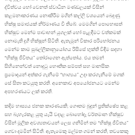
ද්විත්වය හෝ වෙනත් ස්වාධීන මණඩලයක් විසින්
කළමනාකරණය නොකිරීම මගින් කල්ලි වශයෙන් බෙදුණු
භික්ෂු සමාජයක් නිර්මාණය වී තිබේ. මෙමගින් පොහොසත්
භික්ෂුව මෙන්ම පාවාහන් යුගලක් හෝ පැළඳීමට වත්කමක්
නොමැති දුගී භික්ෂූන් සිටිති. ඇතැමුන් විකාර පරිභෝජනය
මෙන්ම කාම සුඛල්ලිකානුයෝගය රිසිසේ භුක්ති විඳීම සඳහා
“භික්ෂු ජීවිතය” තෝරාගෙන ඇත්තෝය. එය තමන්
සිහිනෙන්වත් නොදුටු භෞතික සම්පත් සහ මානසික
ප්‍රමොදයන් අත්කර ගැනීමේ “භාග්‍යය” උදා කරගැනීමේ මගක්
සේ සිතා කටයුතු කරති. අනෙකාව අපයෝජනයට මෙන්ම
අපහරණයට ලක් කරති.
කදිම හාස්‍යය ජනක කාරණයකි; ගෞතම බුදුන් ප්‍රතික්ෂේප කළ
සහ බැහැරකළ යුතු යැයි වදාළ බොහෝදෑ වර්තමාන භික්ෂුව
විසින් මූලික අවශ්‍යතාවයන් ලෙස ගනිමින් තම “භික්ෂු ජීවිතය”
ගෙවා දමමින් සිටිති. ඇතැමෙකු මල්මත ගමන් කරති, තවකෙකු