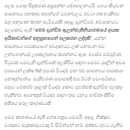
ලෙස යොදා සිදුකරණ අප්‍රසන්න දේශපාලනයයි. මෙය කියවන
සාමන්‍යය ජනතාව තමන්ගේ වචනවලට රවටා ගත හැකිබව
ඔහු අනුමාන කරන සැටියෙකි. අදාළ දැන්වීමේ, අවසානයට
පලකොට ඇති “
මෙම දැන්වීම ඇලන්මැතිනියාරාමයේ දායක
දායිකාවන්ගේ අනුග්‍රහයෙන් පලකරන ලද්දකි
”, යන්න
සාමන්‍යය පාඨකයාගේ අවදානයට ලක් නොවන බව
උන්වහන්සේ උපකල්පනය කරන්නට ඇත. එසේම සම්පූර්ණ
පිටුවක මෙවැනි දැන්වීමක් පලකිරීම සඳහා මෙරට මුදලින් අවම
වශයෙන් ලක්ෂ 5ක් පමණ වියදම් වන බව සාමන්‍යය පාඨකයා
නොදන්නේය. මැතිවරණ සමාකෙදී එය ඊටත් වඩා අධිකය.
ඔහුට මෙතරම් මුදලක් වියදම් කොට පුවත්පත් දැන්වීම් පලකල
හැකිනම්, අනෙකුත් වියදම් සඳහා තම ධනය භාවිතා කිරීම
අතිශය සරල කාරණයකි.
මෙම කාරණයේ ඇති ශේෂ පත්‍රය මෙයයි. අදාළ භික්ෂුව
වරදකට සැකකරුවෙකු වී සිටින්නේ නම්, අත්අඩංගුවට ගැනීම