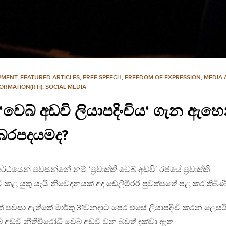
PMENT
,
FEATURED ARTICLES
,
FREE SPEECH
,
FREEDOM OF EXPRESSION
,
MEDIA
ORMATION(RTI)
,
SOCIAL MEDIA
වෙබ් අඩවි ලියාපදිංචිය‘ ගැන ඇහ
ෙරපදයමද?
්ථයෙන් පවසන්නේ නම් ‘ප්‍රවෘත්ති වෙබ් අඩවි‘ රජයේ ප්‍රවෘත්ති
ි කළ යුතු යැයි නිවේදනයක් අද ඩේලිමිරර් පුවත්පතේ පළ කර තිබිණි
 පවසා ඇත්තේ මාර්තු 31වනදාට පෙර එසේ ලියාපදිංචි කරන ලෙසයි
වි නීතිවිරෝධී වෙබ් අඩවි වන බවත් දක්වා ඇත.