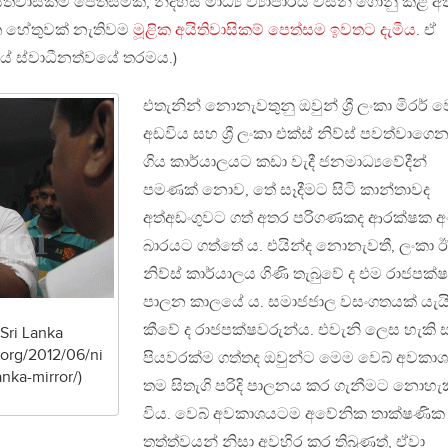
ිතිවාසිකම් පෙත්සමක්, නිදහස් මාධ්‍ය ව්‍යාපාරය විසින් ගොනු කළ අ
ශිත හේතුවක් නැතිවම
මූළික අයිතිවාසිකම් පෙත්සම ඉවතට දැමීය
. ඒ
ේ ස්වාධීනත්වයේ තරමය.)
එතැනින් නොනැවතුනු ඔවුන් ශ්‍රී ලංකා මිරර් ව
අඩවිය සහ ශ්‍රී ලංකා එක්ස් නිව්ස් පවත්වාගෙ
ගිය කාර්යාලයට කඩා වැදී ජනමාධ්‍යවේදීන්
පමණක් නොව, තේ සෑදීමට සිටි කාන්තාවද
අත්අඩංගුවට ගත් අතර පරිගණකද ආරක්ෂක අ
බාරයට ගත්තේ ය. එයින්ද නොනැවතී, ලංකා ඊ
නිව්ස් කාර්යාලය ගිණි තැබුවේ ද එම රාජපක
පාලන කාලයේ ය. සමාජජාල වසංගතයක් යැයි
කීවේ ද රාජපක්ෂවරුන්ය. එවැනි ලෙස හැකි 
Sri Lanka
f.org/2012/06/ni
පියවරක්ම ගත්තද ඔවුන්ට මෙම වෙබ් අවකා
anka-mirror/)
තම සිතැගි පරිදි පාලනය කර ගැනීමට නොහැක
විය. වෙබ් අවකාශයටම අවේනික තාක්ෂණික
තත්ත්වයන් නිසා අවහිර කර තිබුණත්, ඒවා