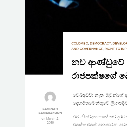
COLOMBO
,
DEMOCRACY
,
DEVELO
AND GOVERNANCE
,
RIGHT TO INF
නව ආණ්ඩුවේ ‘
රාජපක්ෂගේ බ
වෙබ්අඩවි; නැත. ඔවුන්ගේ අර
දෙපාර්තමේන්තුවේ ලියාපදිංච
SAMPATH
SAMARAKOON
එම නිවේදනයෙන් තව දුරටත්
on
March 2,
2016
එසේම එසේ නොකරන වෙබ් අඩ