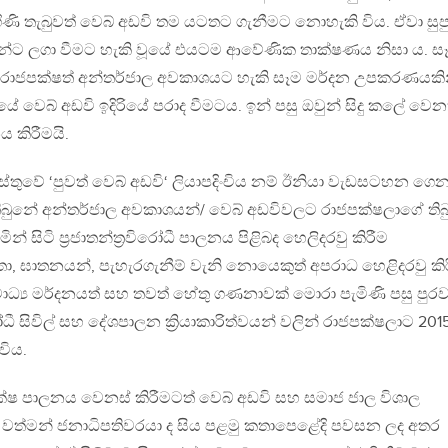
ණි තැබුවත් වෙබ් අඩවි තම යටතට ගැනීමට නොහැකි විය. ඒවා සුපුර
න්ට ලගා වීමට හැකි වූයේ එයටම ආවේණික තාක්ෂණය නිසා ය. ස
රාජපක්ෂත් අන්තර්ජාල අවකාශයට හැකි සෑම මර්දන උපකරණයකි
ුයේ වෙබ් අඩවි ඉදිරියේ පරාද වීමටය. ඉන් පසු ඔවුන් සිදු කලේ වෙන
 කිරීමයි.
ස්තුවේ ‘පුවත් වෙබ් අඩවි‘ ලියාපදිංචිය නම් ඊනියා වැඩසටහන ගෙ
තිබු‍නේ අන්තර්ජාල අවකාශයන්/ වෙබ් අඩවිවලට රාජපක්ෂලාගේ තිබ
 සිටි ප්‍රජාතන්ත්‍රවිරෝධී පාලනය පිළිබද හෙලිදරවු කිරීම
ිකතා, ඝාතනයන්, පැහැරගැනීම් වැනි නොයෙකුත් අපරාධ හෙළිදරවු කි
ධ්‍ය මර්දනයත් සහ තවත් හේතු ගණනාවක් මොරා පැමිණි පසු පුරව
ධී සිවිල් සහ දේශපාලන ක්‍රියාකාරිත්වයන් වලින් රාජපක්ෂලාට 201
විය.
ාජපක්ෂ පාලනය වෙනස් කිරීමටත් වෙබ් අඩවි සහ සමාජ ජාල විශාල
ත්මන් ජනාධිපතිවරයා ද සිය පළමු කතාපෙළේදි පවසන ලද අතර