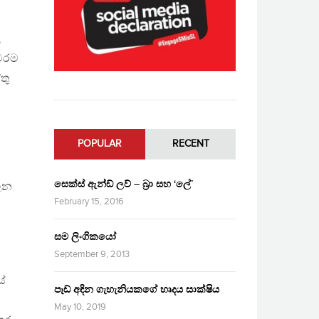
ල
්වරම
තු
POPULAR
RECENT
සෙක්ස් ඇන්ඩ් ලව් – බ්‍රා සහ ‘ලේ’
ලන
February 15, 2016
සම ලිංගිකයෝ
September 9, 2013
යේ
පෑඩ් අඳින ගැහැනියකගේ හෘදය සාක්ෂිය
May 10, 2019