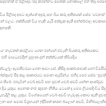
් සදහනක් ඒ පිළිබදව සිදු කරන්නට අමතක නොකලේ එහි තිබූ බරස
ිංචිය පිළිබද අපට ඇත්තේ අදුරු සහ බිය කරු අතීතයක් සේම ‘වෙනස්‘
් වලට, ශක්තියක් විය හැකි යැයි අත්දැක ඇති අන්තර්ජාල අවකාශ
අදහසකි.
ිංචිය‘ නැවතත් කරළියට ගෙන එන්නේ එවැනි බියකරු අතීතයකට
 මාධ්‍යෙව්දීන් මුහුණ දුන් තත්ත්වයක් තිබියදීය.
වැල්ල ඇමතිවරයා ගෙන ආවා සේ, කිසිදු සාකච්ඡාවක් හෝ විමසී
්තුවේ සිදු කළ ආකාරයට සමාන අයුරින්ය. එහිද පෙර සේම ‘පුවත්
ර තිබේ. එබැවින් වෙබ් අඩවි සහ පුවත් වෙබ් අඩවි යන්න ආණ්ඩුව
 දිය යුතුය. අනෙක නම් කුමන නීතිය යටතේ ද මෙම ලියාපදිංචිය සිදු
හැදිලි කළ යුතුය. විශේෂයෙන් වෙබ් අඩවි හැරුණු කොට ඇති පුවත්
පාලන සහ සමාජ විග්‍රහයන් ඉදිරිපත් කරන බ්ලොග් අඩවි, මිනිබ්ලොගින