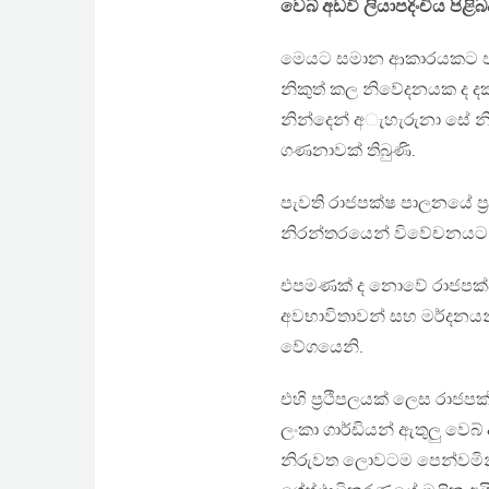
වෙබ් අඩවි ලියාපදිංචිය පිළිබ
මෙයට සමාන ආකාරයකට පැව
නිකුත් කල නිවේදනයක ද දක්ව
නින්දෙන් අැහැරුනා සේ නි
ගණනාවක් තිබුණි.
පැවති රාජපක්ෂ පාලනයේ ප්‍
නිරන්තරයෙන් විවේචනයට හස
එපමණක් ද නොවේ රාජපක්ෂ 
අවභාවිතාවන් සහ මර්දනයන
වේගයෙනි.
එහි ප්‍රථිපලයක් ලෙස රාජපක්ෂ 
ලංකා ගාර්ඩියන් ඇතුලු වෙබ
නිරුවත ලොවටම පෙන්වමිනි.(