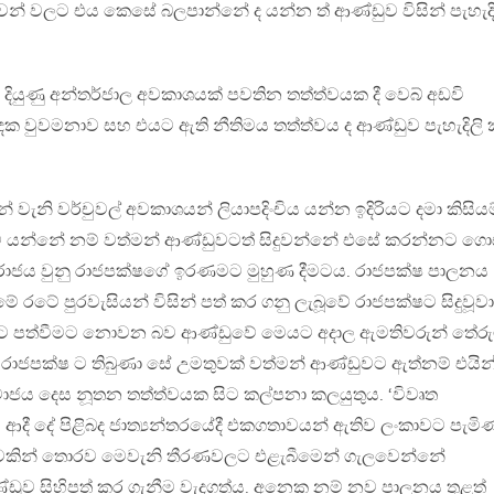
ාවන් වලට එය කෙසේ බලපාන්නේ ද යන්න ත් ආණ්ඩුව විසින් පැහැදි
දියුණු අන්තර්ජාල අවකාශයක් පවතින තත්ත්වයක දී වෙබ් අඩවි
පාදක වුවමනාව සහ එයට ඇති නීතිමය තත්ත්වය ද ආණ්ඩුව පැහැදිලි
වැනි වර්චුවල් අවකාශයන් ලියාපදිංචිය යන්න ඉදිරියට දමා කිසියම
යන්නේ නම් වත්මන් ආණ්ඩුවටත් සිදුවන්නේ එසේ කරන්නට ගො
පරාජය වුනු රාජපක්ෂගේ ඉරණමට මුහුණ දීමටය. රාජපක්ෂ පාලනය
රටේ පුරවැසියන් විසින් පත් කර ගනු ලැබූවේ රාජපක්ෂට සිදුවූවා
යට පත්වීමට නොවන බව ආණ්ඩුවේ මෙයට අදාල ඇමතිවරුන් තේරු
බද රාජපක්ෂ ට තිබුණා සේ උමතුවක් වත්මන් ආණ්ඩුවට ඇත්නම් එයින
 සමාජය දෙස නූතන තත්ත්වයක සිට කල්පනා කලයුතුය. ‘විවෘත
 ආදී දේ පිළිබද ජාත්‍යන්තරයේදී එකගතාවයන් ඇතිව ලංකාවට පැමි
ච්ඡාවකින් තොරව මෙවැනි තීරණවලට එළැබීමෙන් ගැලවෙන්නේ
ඩුව සිහිපත් කර ගැනීම වැදගත්ය. අනෙක නම් නව පාලනය තුළත්