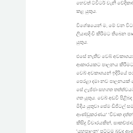
හෙවත් ට්විටර් වැනි වේදික
කළ යුතුය.
විශේෂයෙන් ම, මේ වන විට 
ලියාපදිංචි කිරීමට තිබෙන 
යුතුය.
එසේ නැතිව වෙබ් අවකාශයන් 
ආකාරයකට පාලනය කිරීමට 
වෙබ් අවකාශයන් ඉදිරියේ 
පෙරළා දමා නව පාලනයක් මේ 
සේ ලැජ්ජා සහගත තත්ත්ව
ගත යුතුය. වෙබ් අඩවි පිළි
මිදිය යුතුවා සේම ඩිජිටල්
ආණ්ඩුකරණය‘ ‘විවෘත දත්ත‘
කිසිදු විචාරයකින්, සාක
‘යහපාලන‘ පට්ටම බවද ආණ්