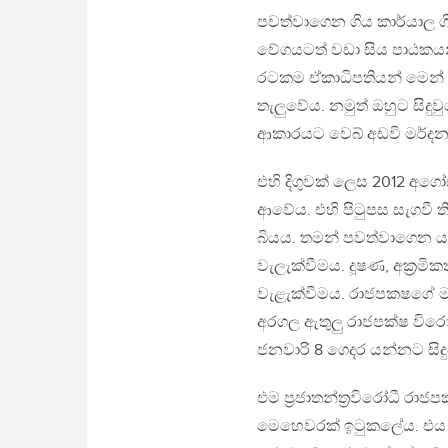
පවත්වාගෙන ගිය කාර්යාල ගි
වේගයටත් වඩා සිය පාඨකය
රටකම ඒකාධිපතියන් මෙන් 
තැලුවේය. නමුත් ඔහුට සිදුව
ආකාරයට වෙබ් අඩවි මර්දනය
එහි දිගුවක් ලෙස 2012 අගෝ
ආවේය. එහි පිටුපස සැගවී 
බියය. තමන් පවත්වාගෙන යමින්
වැලැක්වීමය. දූෂණ, අක්‍රම
වැළැක්වීමය. රාජපකෂගේ මා
අරගල ඇතුලු රාජපක්ෂ විරෝ
ජනවාරි 8 ගෙදර යන්නට සිදු
එම ප්‍රජාතන්ත්‍රවිරෝධී ර
මෙහෙවරක් ඉටුකලේය. එය ව