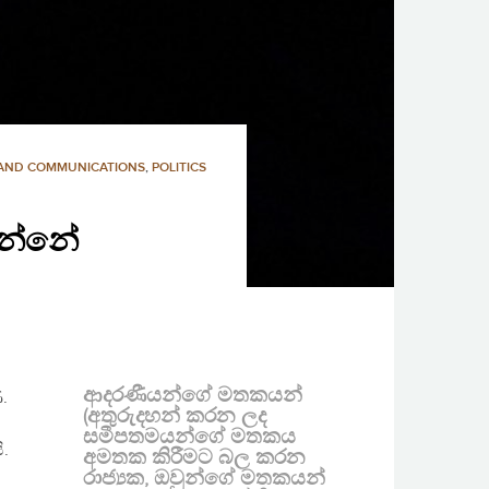
 AND COMMUNICATIONS
,
POLITICS
ෙන්නේ
ආදරණීයන්ගේ මතකයන්
.
(අතුරුදහන් කරන ලද
සමීපතමයන්ගේ මතකය
.
අමතක කිරීමට බල කරන
රාජ්‍යක, ඔවුන්ගේ මතකයන්