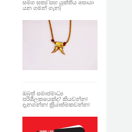
සමග සත්‍ය සහ යුක්තිය සොයා
යන ගමන් ගැන)
ඔබත් සමාජමාධ්‍ය
පරිශීලකයෙක්ද? කියවන්න!
දැනගන්න! ක්‍රියාත්මකවන්න!