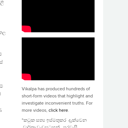
ලි
 කල
්
ස්
ම්
Vikalpa has produced hundreds of
්
short-form videos that highlight and
investigate inconvenient truths. For
ණ
more videos,
click here
.
"කටුක සත්‍ය ඉස්මතුකර දැක්වෙන
වාර්තා වැඩසටහන්, පුරවැසි