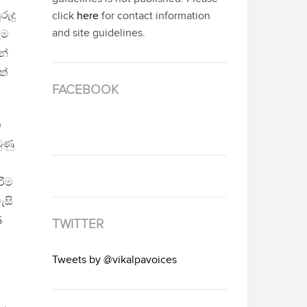
ුදු
click
here
for contact information
and site guidelines.
ෑම
න්
ත්
FACEBOOK
න
ුණු
රීම
ැසි
5
TWITTER
Tweets by @vikalpavoices