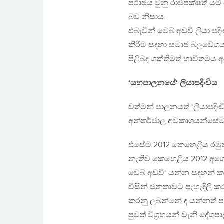
පරාජය වුනු රාජපක්ෂත් යම
බව නිසාය.
එබැවින් වෙබ් අඩවි ලියා පද
කිරීම සදහා සමාජ බලවේගයන
පිළිබද ශක්තිමත් භාවිතමය 
‘යහපාලනයේ‘ ලියාපදිංචිය
වත්මන් පාලනයත් ‘ලියාපද
අන්තර්ජාල අවකාශයන්සේම එහි
එසේම 2012 කෙහෙළිය රඹුක්
නැතිව කෙහෙළිය 2012 අගෝස
වෙබ් අඩවි‘ යන්න සදහන් ක
විසින් ජනතාවට පැහැදිලි කර
කරනු ලබන්නේ ද යන්නත් පැ
පුවත් විග්‍රහයන් වැනි දේශ