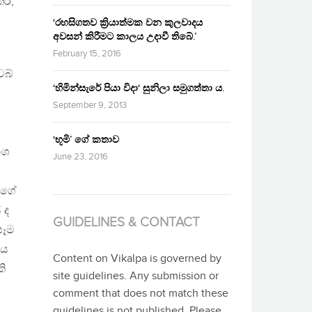
තර,
‘රහසිගතව ක්‍රියාත්මක වන කුලවාදය
අවසන් කිරීමට කාලය උදාවී තිබේ.’
February 15, 2016
ෙබ්
‘හිමින්සැරේ පියා විදා‘ සුනිලා සමුගත්තා ය.
න
September 9, 2013
‘භූමි’ ගේ කතාව
ංශ
June 23, 2016
්ෂගේ
 ද
GUIDELINES & CONTACT
සෑම
ශය
Content on Vikalpa is governed by
ි
site guidelines. Any submission or
comment that does not match these
guidelines is not published. Please