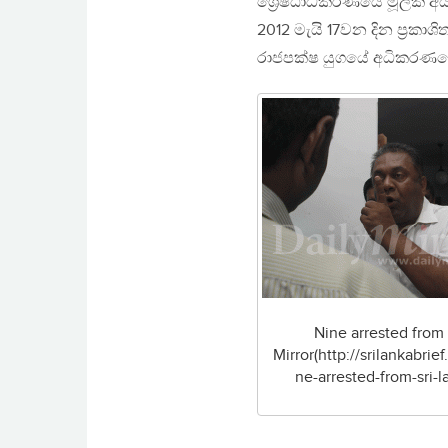
ශ්‍රේෂ්ඨාධිකරණයේ මූලික අය
2012 මැයි 17වන දින ප්‍රකා
රාජපක්ෂ යුගයේ අධිකරණය
Nine arrested from 
Mirror(http://srilankabrie
ne-arrested-from-sri-l