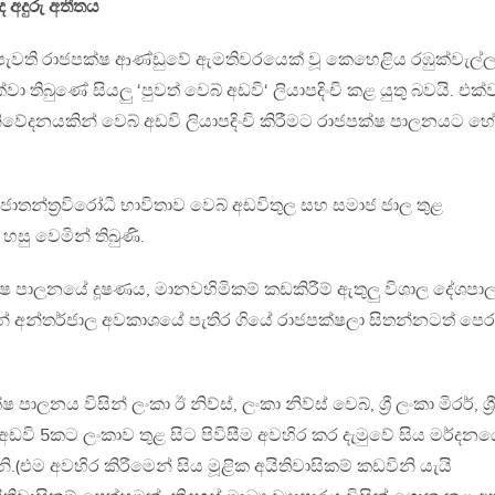
ද අදුරු අතීතය
ති රාජපක්ෂ ආණ්ඩුවේ ඇමතිවරයෙක් වූ කෙහෙළිය රඹුක්වැල්
ා තිබුණේ සියලු ‘පුවත් වෙබ් අඩවි‘ ලියාපදිංචි කළ යුතු බවයි. එක
වේදනයකින් වෙබ් අඩවි ලියාපදිංචි කිරීමට රාජපක්ෂ පාලනයට හේ
රජාතන්ත්‍රවිරෝධී භාවිතාව වෙබ් අඩවිතුල සහ සමාජ ජාල තුළ
ු වෙමින් තිබුණි.
පාලනයේ දූෂණය, මානවහිමිකම් කඩකිරීම් ඇතුලු විශාල දේශපා
් අන්තර්ජාල අවකාශයේ පැතිර ගියේ රාජපක්ෂලා සිතන්නටත් පෙර
පාලනය විසින් ලංකා ඊ නිව්ස්, ලංකා නිව්ස් වෙබ්, ශ්‍රී ලංකා මිරර්, ශ්‍රී
් අඩවි 5කට ලංකාව තුළ සිට පිවිසීම අවහිර කර දැමුවේ සිය මර්දන
එම අවහිර කිරීමෙන් සිය මූළික අයිතිවාසිකම් කඩවිනි යැයි