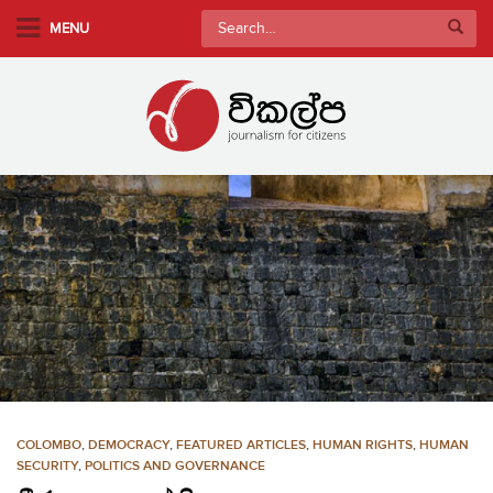
S
Search
MENU
k
for:
i
p
t
o
m
a
i
n
c
o
n
t
e
n
COLOMBO
,
DEMOCRACY
,
FEATURED ARTICLES
,
HUMAN RIGHTS
,
HUMAN
t
SECURITY
,
POLITICS AND GOVERNANCE