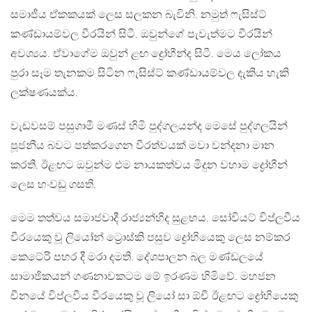
සමාජීය ඒකකයක් ලෙස සලකන බැවිනි. නමුත් ෆැසිස්ට්
කණ්ඩායම්වල වීරයින් සිටී. ඔවුන්ගේ පැවැත්මට වීරයින්
අවශ්‍යය. ඒවාගේම ඔවුන් ළඟ ද්‍රෝහීන්ද සිටී. මෙය ලෝකය
පුරා සෑම තැනකම සිටින ෆැසිස්ට් කණ්ඩායම්වල දැකිය හැකි
ලක්ෂණයක්ය.
වැඩවසම් පසුගාමී මණස් හිමි පුද්ගලයන්ද මෙසේ පුද්ගලයින්
පූජනීය බවට පත්කරගෙන වීරත්වයක් මවා වන්දනා මාන
කරති. ඊළඟට ඔවුන්ම එම නායකත්වය මිදුන වහාම ද්‍රෝහීන්
ලෙස හංවඩු ගසති.
මෙම තත්වය සමාජවාදී රාජ්‍යන්හිද සුළභය. සෝවියට් විප්ලවීය
වීරයෙකු වූ ලියෝන් ට්‍රොස්කි පසුව ද්‍රෝහියෙකු ලෙස නම්කර
කෙටේරි පහර දී මරා දමති. දේශපාලන බල මණ්ඩලයේ
සාමාජිකයන් ගණනාවකටම මේ ඉරණම හිමිවේ. මහජන
චීනයේ විප්ලවීය වීරයෙකු වූ ලියෝ සා ඕචී ඊළඟට ද්‍රෝහියෙකු