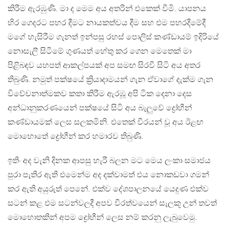
කිරීම ඇරඹුණි. මා ද මෙම අය අතරින් එකෙක් වීමි. යාපනය
හිර ගෙදරට පහර දීමට නායකත්වය දීම සහ එම පහරදීමේදී
මගේ හැසිරීම ගැනත් ඉන්පසු රහස් පොලිස් කණ්ඩායම් ඉදිරියේ
නොසැලී සිටීමේ ගුණයත් හේතු කර ගෙන මෙතෙක් මා
පිළිබඳව යහපත් ආකල්පයක් අප සමඟ සිරවී සිටි අය අතර
තිබුණි. නමුත් පක්ෂයේ ක්‍රියාදාමයන් ගැන ඒවාගේ දැක්ම ගැන
විවේචනාත්මකව කතා කිරීම ඇරඹූ අපි ටික දෙනා දෙස
අන්ධානුකරණයෙන් පක්ෂයේ සිටි අය බැලුවේ ද්‍රෝහීන්
කණ්ඩායමක් ලෙස සලකමිනි. එතෙක් වීරයන් වූ අය ඊළඟ
මොහොතේ ද්‍රෝහීන් කර හමාරව තිබුණි.
ඉතිං අද වැනි දිනක ආපසු හැරී බලන මට මෙය ලංකා සමාජය
පුරා පැතිර ඇති එමෙන්ම අද දක්වාමත් එය නොකඩවා ගමන්
කර ඇති අයුරුත් පෙනේ. එක්ව දේශපාලනයේ යෙදුණ එක්ව
සටන් කළ එම සටන්වලදී අපව වීරත්වයෙන් සැලකූ උන් තවත්
මොහොතකින් අපම ද්‍රෝහීන් ලෙස නම් කරනු ලැබුවෙමු.