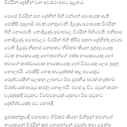
වීරයින් ද්‍රෝහීන් වන අවස්ථා අපට සුළභය.
මෙසේ වීරයින් සහ ද්‍රෝහීන් බිහි වන්නේ සමාජයක ඇති
යම්කිසි පසුගාමී බවක් හේතුවෙනි. දියුණු සමාජයක වීරයින්
බිහි නොවෙති. නොදියුණු සමාජවල වීරයින් බිහිවෙති. එනිසාම
නොදියුණු සමාජවලට වීරයින් බිහි කිරීම සඳහා ද්‍රෝහීන්ද අවශ්‍ය
වෙති. දියුණු නිදහස් මනසකට හිමිකම් කියන පුද්ගලයෙකු
රටක නායකයෙකු හෝ තමන්ගේ පක්ෂ නායකයෙකු හෝ
තමාගේ කණ්ඩායමක නායකයෙකු හෝ වීරයෙකු ලෙස පුදනු
නොලබයි. යම්කිසි හොඳ කටයුත්තක් කළ අයෙකුට
ගරුත්වයකින් සලකනු ලබනවා මිස පූජනීය බවක් නැත්නම්
වීරත්වයක් ආරූඨ කරනු නොලබයි. එසේ වූ විට ඔවුන් කරන
වැරැද්දකදී ඔවුනට විවේචනයක් දෙනවා මිස ඔවුනට
ද්‍රෝහීත්වයක්ද පට නොබඳී.
ප්‍රජාතන්ත්‍රවාදී මනසකට හිමිකම් කියන මිනිසුන් තමන්ගේ
නායකයන් වීරයින් කර නොගන්නේ ඔවුන්ද තමා මෙන්ම