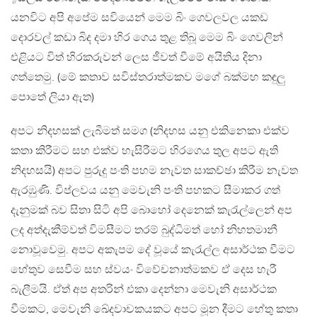
යනවිට අපි අපේම සවියෙන් මෙම බිං ගෙවලවල යකඩ
දොරවල් කඩා බිද දමා හිර ගෙය තුළ තිබූ මෙම බිං ගෙවලින්
එළියට විත් හිරකරුවන් ලෙස ජීවත් වීමේ අයිතිය දිනා
ගත්තෙමු. (මේ කතාව සවිස්තරාත්මකව මගේ බක්මහ කඳුලු
පොතේ ලියා ඇත)
අපට නිදහසක් ලැබීමත් සමග (නිදහස යනු එකිනෙකා එක්ව
කතා කිරීමට සහ එක්ව හැසිරීමට හිරගෙය තුල අපට ඇති
නිදහසයි) අපට පුරුදු පංති පහම නැවත සාකච්ඡා කිරීම නැවත
ඇරඹුණි. විප්ලවය යනු මෙවැනි පංති පහකට සීමාකර ගත්
දැනුමක් බව සිතා සිටි අපි බොහෝ දෙනෙක් කැරැල්ලෙන් අප
ලද අත්දැකීම්වත් විමසීමට තරම් බුද්ධිමත් හෝ නිහතමානී
නොවූවෙමු. අපට අකැපම දේ වූයේ කැරැල්ල අසාර්ථක වීමට
හේතුව සෙවීම සහ ස්වයං විවේචනාත්මකව ඒ දෙස හැරී
බැලීමයි. ඒත් අප අතරින් එකා දෙන්නා මෙවැනි අසාර්ථක
වීමකට, මෙවැනි ඛේදවාචකයකට අපට මූන දීමට හේතු කතා