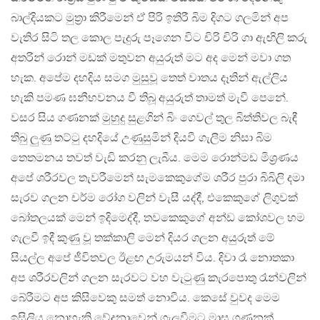
බාල්දියකට මුත්‍රා කිරීමෙන් ඒ පිරි ඉතිරී බිම දිගට ගලමින් අප
වැතිර සිටි තල කොල පැදුරු පෑගෙන විට චිරි චිරි ගා ඇඟිලි කරු
අතරින් රොන් මඩක් මතුවන අයුරුත් මට අද මෙන් මවා ගත
හැක. අපේම දහදිය සමග මුසුවූ තෙත් වාතය දෑතින් ඇල්ලිය
හැකි පමණ ඝනීභවනය වී තිබූ අයුරුත් තාමත් මැවී පෙනේ.
වසර සිය ගණනක් මුහුදු සුළගින් බිං ගෙවල් තුල බිත්තිවල බැඳී
තිබු ලුණු තට්ටු දහදියේ උණුසුමින් දියවී ගැලීම නිසා බිම
තෙතමනය තවත් වැඩි කරනු ලැබීය. මෙම රොන්මඩ මිශ්‍රණය
අපේ ශරීරවල තැවරීමෙන් සැමකෙකුගේම ශරීර පුරා බිබිලි දමා
සැරව ගලන චර්ම රෝග වලින් වැසී යද්දී, එකෙකුගේ ලිගුවක්
බෝතලයක් මෙන් ඉදිමෙද්දී, තවකෙකුගේ අන්ඩ කෝශවල හම
ගැලවී ඉදී කුණු වූ තක්කාලි මෙන් දියර ගලන අයුරුත් මේ
සියල්ල අපේ ජීවිතවල ඊළඟ උරුමයන් විය. දිවා රෑ නොතකා
අප ශරීරවලින් ගලන සැරවට වහ වැටුණු කැරපොතු රෑන්වලින්
බේරීමට අප කිසිවෙකු සමත් නොවීය. කෙසේ වුවද මෙම
ඉසිලිය නොහැකි වේදනාවෙන් ගැලවීමට මාස ගණනක්