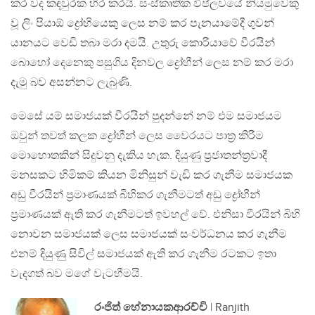
කර වද කඳවුරක හිර කරයි. සංස්කෘතික විප්ලවයේ නියමුවෙකු
වූ ලිං පියාඕ ද්‍රෝහියෙකු ලෙස නම් කර පැනයාමේදී ගුවන්
යානයට වෙඩි තබා මරා දමයි. උතුරු කොරියාවේ වීරයින්
බොහෝ දෙනෙකු පසුගිය දිනවල ද්‍රෝහීන් ලෙස නම් කර මරා
දැමු බව අසන්නට ලැබුණි.
මෙසේ යම් සමාජයක් වීරයින් පුදන්නේ නම් එම සමාජයම
ඔවුන් තවත් කලක ද්‍රෝහීන් ලෙස වෛරයට පාත්‍ර කිරීම
මොහොතකින් සිදුවනු දැකිය හැක. දියුණු ප්‍රජාතන්ත්‍රවාදී
මනසකට හිමිකම් කියන මිනිසුන් වැඩි කර ගැනීම සමාජයක
අඩු වීරයින් ප්‍රමාණයක් බිහිකර ගැනීමටත් අඩු ද්‍රෝහීන්
ප්‍රමාණයක් ඇති කර ගැනීමටත් ඉවහල් වේ. එනිසා වීරයින් බිහි
නොවන සමාජයක් ලෙස සමාජයක් සංවර්ධනය කර ගැනීම
එනම් දියුණු සිවිල් සමාජයක් ඇති කර ගැනීම රටකට ඉතා
වැදගත් බව මගේ වැටහීමයි.
රංජිත් හේනායකආරච්චි
| Ranjith