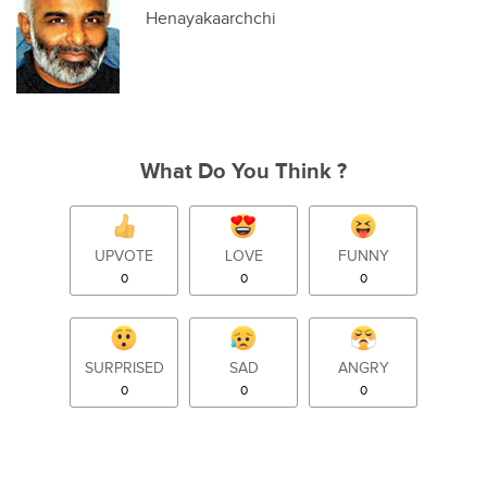
Henayakaarchchi
What Do You Think ?
UPVOTE
LOVE
FUNNY
0
0
0
SURPRISED
SAD
ANGRY
0
0
0