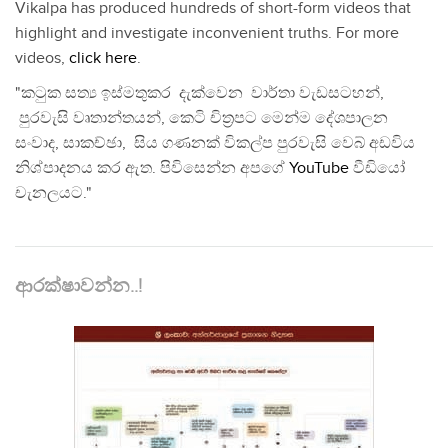
Vikalpa has produced hundreds of short-form videos that
highlight and investigate inconvenient truths. For more
videos,
click here
.
"කටුක සත්‍ය ඉස්මතුකර දැක්වෙන වාර්තා වැඩසටහන්,
පුරවැසි වෘතාන්තයන්, කෙටි චිත්‍රපට මෙන්ම දේශපාලන
සංවාද, සාකච්ඡා, සිය ගණනක් විකල්ප පුරවැසි වෙබ් අඩවිය
නිශ්පාදනය කර ඇත. පිවිසෙන්න අපගේ
YouTube
වීඩියෝ
චැනලයට."
ආරක්ෂාවන්න..!