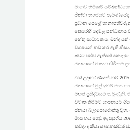
මානව හිමිකම් සම්බන්ධයෙන්
ජීනිවා නගරයට පැමිණියේද
ප්‍රධාන පෙළේ තානාපතිවරුන
කෙරෙහි දෙමළ සන්ධානය වඩ
හේතු සාධාරණය. මන්ද යත්
වශයෙන් කඩ කර ඇති නිසාය.
බවට පත්ව ඇත්තේ කොලඹ 
ජනයාගේ මානව හිමිකම් ප්‍
එක් උදාහරණයක් නම් 2015 ද
ජනයාගේ මුල් ඉඩම් මාස හයක
මහත් ප්‍රසිද්ධයට පැමුණුනි.
විවෘත කිරීමට යාපනයට ගිය 
ජනයා බලාපොරොත්තු වූහ.
මාස හය ගෙවුණු පසුගිය 20
කවදා ද කියා සඳහනක්වත් 