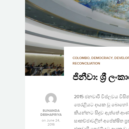
COLOMBO
,
DEMOCRACY
,
DEVELO
RECONCILIATION
ජිනීවා: ශ්‍රී 
2015 ජනවාරි විප්ලවය විසි
පෙරළියට දායක වූ බොහෝ පිරිස
SUNANDA
කියන්නට සිදුව ඇත්තේ ආණ්
DESHAPRIYA
on
June 24,
සාකච්ජාවලින් අපේක්ෂිත ප
2016