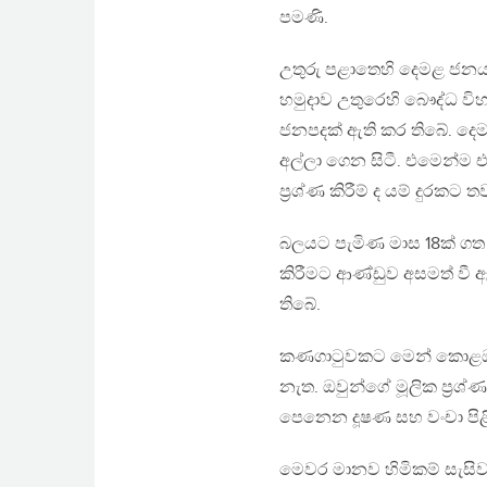
පමණි.
උතුරු පළාතෙහි දෙමළ ජනයාග
හමුදාව උතුරෙහි බෞද්ධ වි
ජනපදක් ඇති කර තිබේ. දෙම
අල්ලා ගෙන සිටී. එමෙන්ම එ
ප්‍රශ්ණ කිරීම් ද යම් දුරකට 
බලයට පැමිණ මාස 18ක් ගත ව
කිරීමට ආණ්ඩුව අසමත් වී ඇ
තිබේ.
කණගාටුවකට මෙන් කොළඹ සිව
නැත. ඔවුන්ගේ මූලික ප්‍රශ
පෙනෙන දූෂණ සහ වංචා පිළිබ
මෙවර මානව හිමිකම් සැසිව