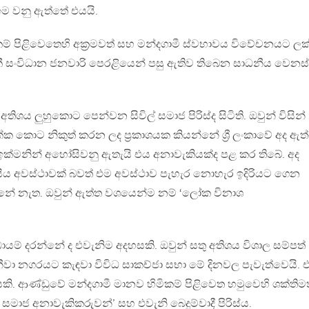
ම වනු ඇත්තේ එයයි.
මිකම් පිළිවෙතෙහි අක්‍රමවත් සහ මන්දගාමී ස්වභාවය විවේචනයට ලක
සංවිධාන ජනවාරි පෙරළියෙන් පසු ඇතිව තිබෙන සාධනීය වෙනස
ශය ලුහුකොට පෙන්වන සිවිල් සමාජ පිරිස්ද සිටිති. ඔවුන් විසින්
 කොට නිකුත් කරන ලද ප්‍රකාශයක කියන්නේ ශ්‍රී ලංකාවේ අද ඇත
ඉක්මනින් අහෝසිවනු ඇතැයි එය අනාවැකියක්ද පළ කර තිබේ. අද
සීය අවස්ථාවක් බවත් එම අවස්ථාව පැහැර නොහැර ඉදිරියට ගෙන
ිතන්නේ නැත. ඔවුන් ඇත්ත වශයෙන්ම නම් ‘ලෝක විනාශ
යම් දරන්නේ ද එවැනිම අදහසකි. ඔවුන් සතු අතිශය විශාල සම්පත්
් ජිනීවා නගරයට කැඳවා විවිධ සාකච්ජා සභා මේ දිනවල පැවැත්වෙයි. 
යිතියකි. ආණ්ඩුවේ මන්දගාමී මානව හිමිකම් පිළිවෙත හමුවෙහි ශක්තිම
සමාජ අනාවැකිකරුවන්’ සහ එවැනි බෙදුම්වාදී පිරිස්ය.