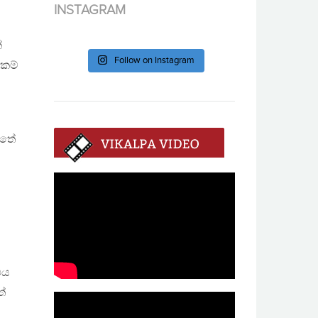
INSTAGRAM
්
Follow on Instagram
්කම්
්තේ
එය
ත්