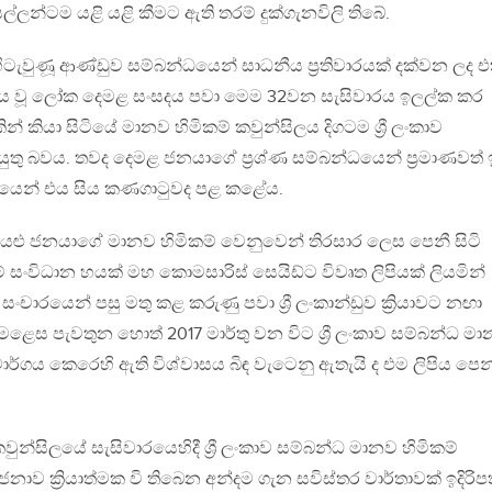
ල්ලන්ටම යළි යළි කීමට ඇති තරම් දුක්ගැනවිලි තිබේ.
හිටැවුණූ ආණ්ඩුව සම්බන්ධයෙන් සාධනීය ප්‍රතිවාරයක් දක්වන ලද
ය වූ ලෝක දෙමළ සංසදය පවා මෙම 32වන සැසිවාරය ඉලල්ක කර
 කියා සිටියේ මානව හිමිකම් කවුන්සිලය දිගටම ශ්‍රී ලංකාව
තු බවය‍. තවද දෙමළ ජනයාගේ ප්‍රශ්ණ සම්බන්ධයෙන් ප්‍රමාණවත් ඉද
යෙන් එය සිය කණගාටුවද පළ කළේය.
යළු ජනයාගේ මානව හිමිකම් වෙනුවෙන් තිරසාර ලෙස පෙනී සිටි
් සංවිධාන හයක් මහ කොමසාරිස් සෙයිඩ්ට විවෘත ලිපියක් ලියමින්
කා සංචාරයෙන් පසු මතු කළ කරුණු පවා ශ්‍රී ලංකාන්ඩුව ක්‍රියාවට නඟා
ෙළෙස පැවතුන හොත් 2017 මාර්තු වන විට ශ්‍රී ලංකාව සම්බන්ධ ම
ා මාර්ගය කෙරෙහි ඇති විශ්වාසය බිඳ වැටෙනු ඇතැයි ද එම ලිපිය පෙන
කවුන්සිලයේ සැසිවාරයෙහිදී ශ්‍රී ලංකාව සම්බන්ධ මානව හිමිකම්
ාව ක්‍රියාත්මක වි තිබෙන අන්දම ගැන සවිස්තර වාර්තාවක් ඉදිරිප