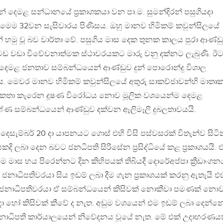
 දෙමළ සන්ධානයේ ප්‍රකාශකයා වන පා.ම. සුමන්දිරන් පසුගියදා
 මෙම 32වන සැසිවාරය පිණිසය. ඔහු මානව හිමිකම් කවුන්සිලයේ
් හමු වූ බව වාර්තා වේ. පසුගිය මාස දෙක තුනක කාලය පුරා ආණ්ඩ
 වඩා විවේචනාත්මක ස්ථාවරයකට මාරු වනු දක්නට ලැබුණි. ඊ
 දෙමළ ජනතාව සම්බන්ධයෙන් ආණ්ඩුව දුන් පොරොන්දු විශාල
 මෙවර මානව හිමිකම් කවුන්සිලයේ අතුරු සාකච්ජාවන්හි මාතෘක
කතා කැරෙන දූෂණ විරෝධය නොව මූලික වශයෙන්ම දෙමළ
රශ්ණ සම්බන්ධයෙන් ආණ්ඩුව දක්වන ඈලිමෑලි දුබලතාවයයි.
ෙසැම්බර් 20 දා යාපනයට ගොස් එහි විසි පස්වසරක් විතැන්ව සිට
දි ලබා දෙන බවට ජනධිපති සිරිසේන ප්‍රසිද්ධියේ කළ ප්‍රකාශයයි. 
 එම මාස හය පිරෙන්නට දින කිහිපයක් තිබියදී දොරේඅප්පා ක්‍රීඩාංගන
ජනාධිපතිවරයා සිය ඉඩම් ලබා දීම ගැන ප්‍රකාශයක් කරනු ඇතැයි එහ
 ජනාධිපතිවරයා ඒ සම්බන්ධයෙන් කිසිවක් නොකීවා පමණක් නො
දා හෝ කිසිවක් කීවේ ද නැත. අඩුම වශයෙන් එම ඉඩම් ලබා දෙන්න
ජනාධිපති කාර්යාලයෙන් නිවේදනය වූයේ නැත. මේ එක් උදාහරණය