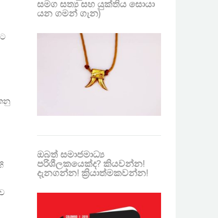
සමග සත්‍ය සහ යුක්තිය සොයා
යන ගමන් ගැන)
වට
තනු
ඔබත් සමාජමාධ්‍ය
පරිශීලකයෙක්ද? කියවන්න!
හි
දැනගන්න! ක්‍රියාත්මකවන්න!
නව