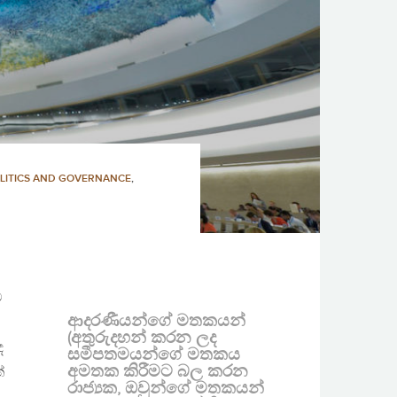
LITICS AND GOVERNANCE
,
ම
ආදරණීයන්ගේ මතකයන්
(අතුරුදහන් කරන ලද
ද
සමීපතමයන්ගේ මතකය
අමතක කිරීමට බල කරන
්
රාජ්‍යක, ඔවුන්ගේ මතකයන්