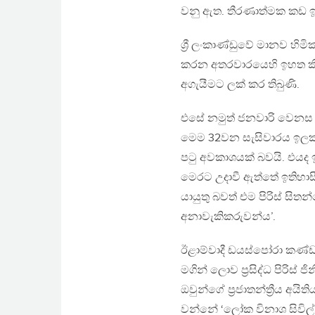
වනු ඇත. තීරණාත්මක කඩ ඉ
ශ්‍රී ලංකාණ්ඩුවේ මානව හි
කරන අතරවාරයෙහි ඉහත කී 
අගැයීමට ලක් කර තිබුණි.
එසේ නමුත් ජනවාරි වෙනස අති
මෙම 32වන සැසිවාරය ඉලක්ක
පටු අවකාශයක් බවයි. එයද 
මෙරට උදාවී ඇත්තේ ඉතිහා
යායුතු බවත් එම පිරිස් ස
අනාවැකිකරුවන්ය’.
ඊළාම්වාදී ඩයස්පෝරා කණ්ඩා
මගින් ලොව ප්‍රසිද්ධ පිරිස
ඔවුන්ගේ ප්‍රජාතන්ත්‍රීය අ
වන්නේ ‘ලෝක විනාශ සිවිල් 