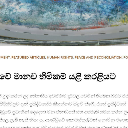
PMENT
,
FEATURED ARTICLES
,
HUMAN RIGHTS
,
PEACE AND RECONCILIATION
,
PO
ලංකාවේ මානව හිමිකම් යළි කරළියට
න් උදා කරන ලද ඉතිහාසීය අවස්ථාව දුර්වල වෙමින් තිබෙන බවට එ
්වලට දැන් ප්‍රසිද්ධියේම කියන්නට සිදු වී තිබේ. එසේ ප්‍රසිද්ධියේ
ඩුවේ ප්‍රධානීන් දෙදෙනා වන ජනාධිපති සහ අගමැති සමඟ කරන ල
්‍රතිපල ලැබී නැති නිසා ය. ආණ්ඩුවේ කොටස්කරුවන් නොවන එහෙත