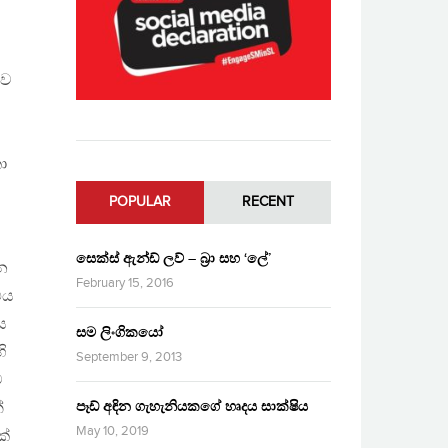
ුව
ට
ා
POPULAR
RECENT
සෙක්ස් ඇන්ඩ් ලව් – බ්‍රා සහ ‘ලේ’
ින
February 15, 2016
එය
ය
සම ලිංගිකයෝ
ි
September 9, 2013
ව
පෑඩ් අඳින ගැහැනියකගේ හෘදය සාක්ෂිය
ේ
May 10, 2019
ක්