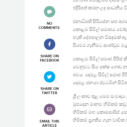
ජනවාරි පෙරළියට දායක වූ ද
ඉදිරිපත් කරන ලද සාධනීය
ජනාධිපති සිරිසේන සහ අගමැත
NO
COMMENTS
.
කොළඹ සිවිල් සමාජය චෝදන
හැකි දේශපාලන විසඳුමක් ඇත
පියවර ගැනීමට ආණ්ඩුව මැ
SHARE ON
කොළඹ සිවිල් සමාජ පිරිස්
FACEBOOK
වෙනුවට සිය පක්ෂ ගොඩ න
බවය. දෙමළ සිවිල් සමාජ පි
දෙමළ ජනයා රවටමින් සිටි
SHARE ON
TWITTER
ශ්‍රී ලංකාව තුළ මෙම සංවාද
මුළුදෙන මානව හිමිකම් කව
හිමිකම් මහ කොමසාරිස් සෙය
හිමිකම් ප්‍රගතිය ගැන වාචික
EMAIL THIS
ARTICLE