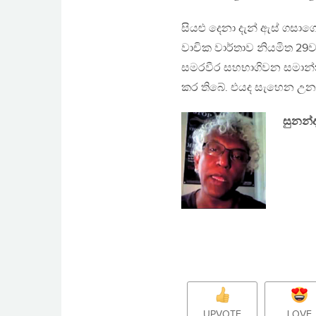
සියළු දෙනා දැන් ඇස් ගසා
වාචික වාර්තාව නියමිත 29ව
සමරවීර සහභාගිවන සමාන්තර ර
කර තිබේ. එයද සැහෙන උ
සුනන්ද
UPVOTE
LOVE