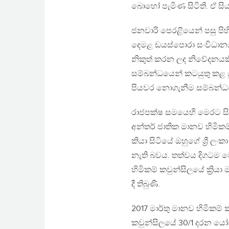
බොහෝ පැමිණ සිටිති. ඒ සිය
ජනවාරි පෙරළියෙන් පසු පි
දෙමළ ඩයස්පොරා සංවිධාන
නිකුත් කරන ලද නිවේදනයකින්
සම්බන්ධයෙන් කටයුතු කළ යු
පියවර නොගැනීම සම්බන්ධ
රාජපක්ෂ සමයෙහි මෙරට සි
අන්තර් ජාතික මානව හිමිකම
කියා සිටියේ ඔහුගේ ශ්‍රී ලං
නැති බවය‍. තත්වය දිගටම ම
හිමිකම් කවුන්සිලයේ ක්‍රිය
දී තිබුණි.
2017 මාර්තු මානව හිමිකම් 
කවුන්සිලයේ 30/1 දරන යෝජන