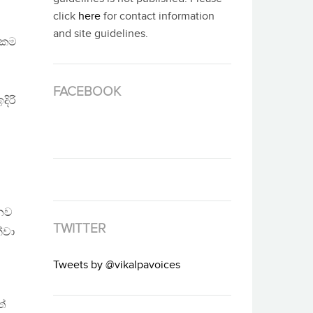
click
here
for contact information
and site guidelines.
 එකම
FACEBOOK
ිරි
ානව
TWITTER
්වා
Tweets by @vikalpavoices
ත්