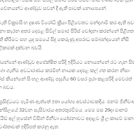
ේශපාලන පක්ෂ සහ සිවිල් සමාජ පිරිස් විසින් මාස ගණනාවක් පුරා
 විවේනයන්ට ආණ්ඩුව සවන් දී ඇති පාටක් නොපෙනේ.
ි වික්‍රමසිංහ දූෂණ විරෝධී ක්‍රියා පිළිවෙතට මන්දගාමී කර ඇති බ
ා කැරන අතර දෙමළ සිවිල් සමාජ පිරිස් චෝදනා කරන්නේ පිළිගත
ි කිරීමට සහ යුද සමයේ සිදු කෙරුණූ අපරාධ සම්බන්දයෙන් නිසි
ළිකමක් දක්වන බවයි.
 කියන්නේ ආණ්ඩුව අපේක්ෂිත පරිදි ඉදිරියට නොයන්නේ රට ගැන සි
ගා ගැනිම අවධාරණය කරමින් නායක දෙපළ කල් ගත කරන නිසා
රිස් කියන්නේ සිංහල ආණ්ඩු පසුගිය 60 වසර පුරා කළපරිදි මෙවරත්
න බවය.
ය ප්‍රසිද්ධයට පැමිණ ඇත්තේ ඉතා යෝග්‍ය අවස්ථාවකදීය. එනම් ජිනීවා
ුන්සිලයේ 32වන සැසිවාරය අතරතුරවීමය. මෙම මස 29දා මානම්
ිඩ් අල් හුසේන් විසින් ජිනීවා යෝජනාවට අදාළව ශ්‍රී ලංකාවේ මා
 වාර්තාවක් ඉදිරිපත් කරනු ඇත.