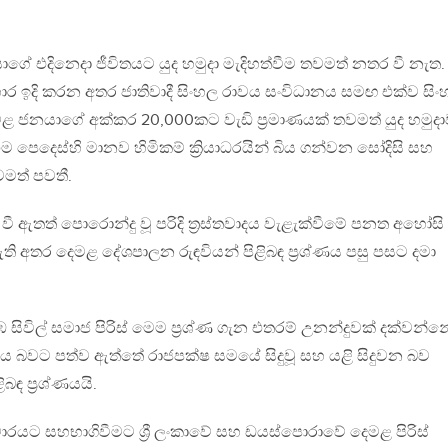
ේ එදිනෙදා ජීවිතයට යුද හමුදා මැදිහත්වීම තවමත් නතර වී නැත. 
හාර ඉදි කරන අතර ජාතිවාදී සිංහල රාවය සංවිධානය සමඟ එක්ව සි
ළ ජනයාගේ අක්කර 20,000කට වැඩි ප්‍රමාණයක් තවමත් යුද හමුද
ම පෙදෙස්හි මානව හිමිකම් ක්‍රියාධරයින් බිය ගන්වන සෝදිසි සහ
තවමත් පවතී.
ී ඇතත් පොරොන්දු වූ පරිදි ත්‍රස්තවාදය වැළැක්වීමේ පනත අහෝසි
ති අතර දෙමළ දේශපාලන රුඳවියන් පිළිබඳ ප්‍රශ්ණය පසු පසට දමා
ිල් සමාජ පිරිස් මෙම ප්‍රශ්ණ ගැන එතරම් උනන්දුවක් දක්වන්න
්ණය බවට පත්ව ඇත්තේ රාජපක්ෂ සමයේ සිදුවූ සහ යළි සිදුවන බව
ඳ ප්‍රශ්ණයයි.
ාරයට සහභාගිවීමට ශ්‍රී ලංකාවේ සහ ඩයස්පොරාවේ දෙමළ පිරිස්