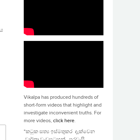
නය
Vikalpa has produced hundreds of
short-form videos that highlight and
investigate inconvenient truths. For
more videos,
click here
.
"කටුක සත්‍ය ඉස්මතුකර දැක්වෙන
වාර්තා වැඩසටහන්, පුරවැසි