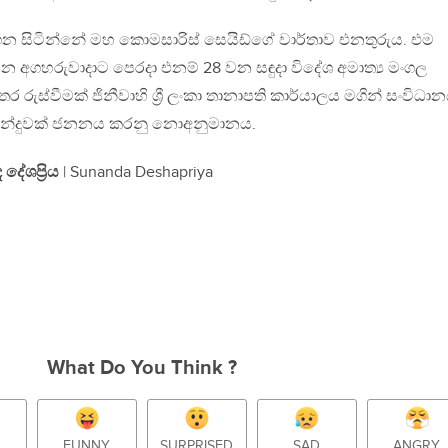
ගෙන සිටින්නේ මහ කොමසාරිස් සෙයිඩ්ගේ වාර්තාව එනතුරුය. එම
න අගහරුවාදාට පෙරදා එනම් 28 වන සඳුදා විදේශ අමාත්‍ය මංගල
ුස්වීමක් ජිනීවාහි ශ්‍රී ලංකා තානාපති කාර්යාලය මගින් සංවිධා
නන්දුවක් ජනනය කරනු නොඅනුමානය.
 දේශප්‍රිය
| Sunanda Deshapriya
What Do You Think ?
FUNNY
SURPRISED
SAD
ANGRY