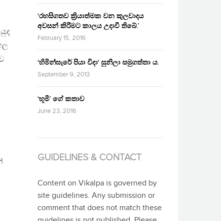
‘රහසිගතව ක්‍රියාත්මක වන කුලවාදය
අවසන් කිරීමට කාලය උදාවී තිබේ.’
යුද
February 15, 2016
ංහල
ාව
‘හිමින්සැරේ පියා විදා‘ සුනිලා සමුගත්තා ය.
September 9, 2013
‘භූමි’ ගේ කතාව
June 23, 2016
GUIDELINES & CONTACT
ේ
Content on Vikalpa is governed by
site guidelines. Any submission or
comment that does not match these
guidelines is not published. Please