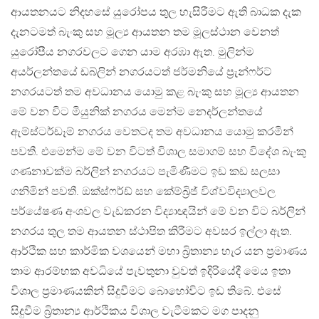
ආයතනයට නිදහසේ යුරෝපය තුල හැසිරීමට ඇති බාධක දැක
දැනටමත් බැංකු සහ මූල්‍ය ආයතන තම මූලස්ථාන වෙනත්
යුරෝපීය නගරවලට ගෙන යාම අරඹා ඇත. මුලින්ම
අයර්ලන්තයේ ඩබ්ලින් නගරයටත් ජර්මනියේ ප්‍රැන්ෆර්ට්
නගරයටත් තම අවධානය යොමු කළ බැංකු සහ මූල්‍ය ආයතන
මේ වන විට මියුනික් නගරය මෙන්ම නෙදර්ලන්තයේ
ඇම්ස්ටර්ඩෑම් නගරය වෙතටද තම අවධානය යොමු කරමින්
පවතී. එමෙන්ම මේ වන විටත් විශාල සමාගම් සහ විදේශ බැංකු
ගණනාවක්ම බර්ලින් නගරයට පැමිණීමට ඉඩ කඩ සලසා
ගනිමින් පවතී. ඔක්ස්ෆර්ඩ් සහ කේම්බ්‍රිජ් විශ්වවිද්‍යාලවල
පර්යේෂණ අංශවල වැඩකරන විද්‍යාඥයින් මේ වන විට බර්ලින්
නගරය තුල තම ආයතන ස්ථාපිත කිරීමට අවසර ඉල්ලා ඇත.
ආර්ථික සහ කාර්මික වශයෙන් මහා බ්‍රිතාන්‍ය හැර යන ප්‍රමාණය
තාම ආරම්භක අවධියේ පැවතුනා වුවත් ඉදිරියේදී මෙය ඉතා
විශාල ප්‍රමාණයකින් සිදුවීමට බොහෝවිට ඉඩ තිබේ. එසේ
සිදුවීම බ්‍රිතාන්‍ය ආර්ථිකය විශාල වැටීමකට මග පාදනු