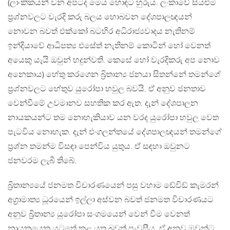
(ලාංකිකයන් වන අපටද මෙය හොඳට හුරුය. ලංකාවේ සියළුම
ප්‍රශ්නවලට වැරදි කරු බලය හොබවන දේශපාලඥයන්
නොවන බවත් එක්කෝ බටහිර අධිරාජ්‍යවාදය නැතිනම්
ඉන්දියාවේ ආධිපත්‍ය එසේත් නැතිනම් කොටින් හෝ වෙනත්
අයෙකු යැයි ඔවුන් හදුන්වති. කෙසේ හෝ වැරදිකරු අප නොව
අනෙකාය) හේතු කරගෙන බ්‍රිතාන්‍ය ජනයා සිතන්නේ තමන්ගේ
ප්‍රශ්නවලට හේතුව යුරෝපා හවුල බවයි. ඒ අනුව ජනතාව
වෙන්වීමේ උවමානව සහතික කර ඇත. දැන් දේශපාලන
නායකයන්ට තම නොහැකියාව යන වරද යුරෝපා හවුල වෙත
පැටවිය නොහැක. දැන් එංගලන්තයේ දේශපාලඥයන් තමන්ගේ
ප්‍රශ්න තමන්ම විසඳා පෙන්විය යුතුය. ඒ සඳහා ඔවුනට
ජනවරම ලැබී තිබේ.
බ්‍රිතාන්‍යයේ ජනමත විචාරණයෙන් පසු වහාම ඩේවිඩ් කැමරන්
අග්‍රාමාත්‍ය ධූරයෙන් ඉල්ලා අස්වන බවත් ජනමත විචාරණයට
අනුව බ්‍රිතාන්‍ය යුරෝපා සංගමයෙන් වෙන් වීම වෙනත්
නායකයෙකු යටතේ කළ යුතු බවත් පැවසීය. ඒ අනුව ඔවුන්ට