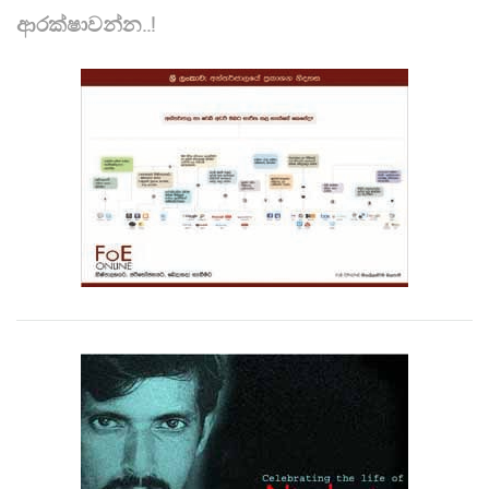
ආරක්ෂාවන්න..!