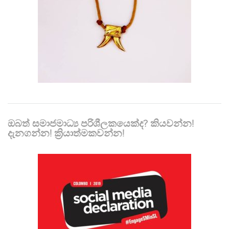
ඔබත් සමාජමාධ්‍ය පරිශීලකයෙක්ද? කියවන්න!
දැනගන්න! ක්‍රියාත්මකවන්න!