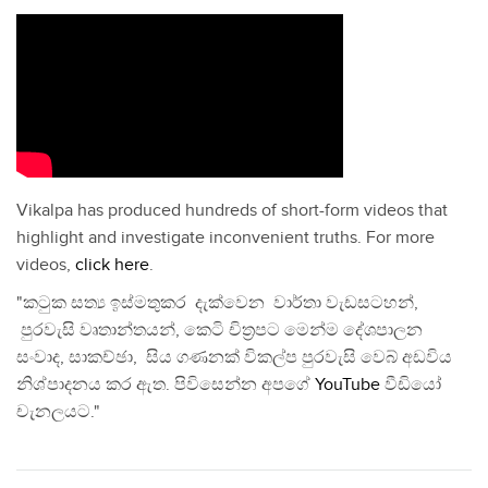
Vikalpa has produced hundreds of short-form videos that
highlight and investigate inconvenient truths. For more
videos,
click here
.
"කටුක සත්‍ය ඉස්මතුකර දැක්වෙන වාර්තා වැඩසටහන්,
පුරවැසි වෘතාන්තයන්, කෙටි චිත්‍රපට මෙන්ම දේශපාලන
සංවාද, සාකච්ඡා, සිය ගණනක් විකල්ප පුරවැසි වෙබ් අඩවිය
නිශ්පාදනය කර ඇත. පිවිසෙන්න අපගේ
YouTube
වීඩියෝ
චැනලයට."