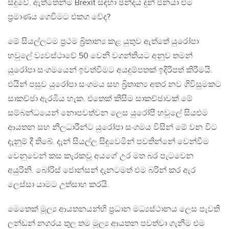
සිදුවේ. ඇත්තෙන්ම Brexit සඳහා ඡන්දය දුන් ජනයා එම
ප්‍රමාණය ගෙවීමට එකග වේද?
මේ සියල්ලටම ප්‍රථම බ්‍රිතාන්‍ය කළ යුතුව ඇත්තේ යුරෝපා
හවුලේ ව්‍යවස්ථාවේ 50 වෙනි වගන්තියට අනුව තමන්
යුරෝපා සංගමයෙන් ඉවත්වීමට අයදුම්පතක් ඉදිරිපත් කිරීමයි.
එයින් පසුව යුරෝපා සංගමය සහ බ්‍රිතාන්‍ය අතර නව ගිවිසුමකට
සාකච්ඡා ඇරඹිය හැක. එතෙක් කිසිම සාකච්ඡාවක් මේ
සම්බන්ධයෙන් නොපවත්වන ලෙස යුරෝපී හවුලේ සියළුම
ආයතන සහ නිලධාරීන්ට යුරෝපා සංගමය විසින් මේ වන විට
දැනුම් දී තිබේ. දැන් සියල්ල සිදුවෙමින් පවතින්නේ වෙන්වීම
වෙනුවෙන් කස කැරකවූ අයගේ උර මත බර පැටවෙන
අයුරිනි. බෝරිස් ජොන්සන් දැනටමත් එම බරින් කර ඇර
ලෙස්සා යාමට උත්සාහ කරයි.
මෙතෙක් මූල්‍ය ආයතනයන්හි ප්‍රධාන මධ්‍යස්ථානය ලෙස පැවති
ලන්ඩන් නගරය තුල තම මූල්‍ය ආයතන පවත්වා ගැනීම එම