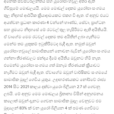
අනෙක ස්විස්ටර්ලන්තය සහ යුරෝපා හවුල අතර ඇති
ගිවිසුමේ මොඩලයයි. මෙම මොඩල් දෙකම යුරෝපා සංගමය
තුල නිදහස් ආර්ථික ක්‍රියාදාමයකට එකග වී ඇත. ඒ අනුව එයට
අයත්වන ප්‍රධාන කාරණා 4 වන්නේ භාණ්ඩ, සේවා, ප්‍රාග්ධන
සහ ශ්‍රමයට නිදහසේ මේ රටවල් තුල හැසිරීමට ඇති අයිතියයි.
ඒ වාගේම මෙම රටවල් දෙකම තම අයිතීන් ලබා ගැනීමට
මෙන්ම තම යුතුකම් ඉටුකිරීමටද බැඳී ඇත. නමුත් ඔවුන්
යුරෝපා හවුලේ සාමාජිකයන් නොවන බැවින් යුරෝපා සංගමය
ගන්නා තීරණවලට ඡන්දය දීමේ අයිතිය ඔවුනට හිමි නැත.
එමෙන්ම යුරෝපා සංගමය ගත් ඕනෑම තීරණයක් ක්‍රියාවට
නැගීමට ඔවුන් බැඳී ඇත. ඒවාගේම ඔවුන් වාර්ෂිකව සංගමයේ
සාමාජික මුදල් ගෙවිය යුතුය. උදාහරණයකට නෝර්වේ රාජ්‍ය
2014 සිට 2021 කාලය දක්වා යුරො බිලියන 2.7 ක් ගෙවනු
ලබයි. මේ අනුව මෙම මොඩලය බ්‍රිතාන්‍ය විසින් අනුගමනය
කලොත් ඔවුන් දැනට ගෙවන සාමාජික මුදල වෙනුවට එම
මුදලෙන් 83% ක් වන යුරෝ බිලියන 4 ක් පමණ ගෙවීමට