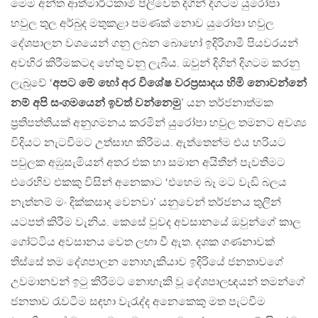
මෙම අන්ත ආත්මාර්ථකාමී පිලිවෙත දිගින් දිගටම යුරෝපා
හවුල තුල අර්බුද මතුකළා පමණක් නොව යුරෝපා හවුල
දේශපාලන වශයෙන් ගනු ලබන බොහෝ ඉදිරිගාමී පියවරයන්
අවහිර කිරීමකටද හේතු වනු ලැබීය. ඔවුන් දිගින් දිගටම කරනු
ලැබුවේ ‘
අපට මේ හෝ අර විශේෂ වරප්‍රසාදය හිමි නොවන්නේ
නම් අපි සංගමයෙන් ඉවත් වන්නෙමු
’ යන තර්ජනාත්මක
ප්‍රතිපත්තියක් අනුගමනය කරමින් යුරෝපා හවුල තමනට අවශ්‍ය
විදියට නැටවීමට උත්සාහ කිරීමය. ඇත්තෙන්ම එය හරියට
පවුලක අඹුසැමියන් අතර එක හා සමාන අයිතීන් පැවතීමට
එරෙහිව එකකු විසින් අනෙකාට ‘එහෙම බෑ මට වැඩි බලය
නැත්නම් මං දික්කසාද වෙනවා’ යනුවෙන් තර්ජනය තුලින්
යටපත් කිරීම වැනිය. කෙසේ වුවද අවසානයේ ඔවුන්ගේ කාල
ගෝට්ටිය අවසානය වෙත ලඟා වී ඇත. දශක ගණනාවක්
තිස්සේ තම දේශපාලන නොහැකියාව ඉදිරියේ ජනතාවගේ
උවමානවන් ඉටු කිරීමට නොහැකි වූ දේශපාලඥයන් තමන්ගේ
ජනතාව රැවටීම සඳහා වැරැද්ද අනෙකෙකු මත පැටවීම