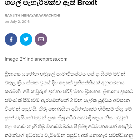
ගලේ පැහැරීමක්ව ඇති Brexit
RANJITH HENAYAKAARACHCHI
on
July 2, 2016
Image BY:indianexpress.com
බ්‍රිතාන්‍ය යුරෝපා හවුලේ සාමාජිකත්වය ගත් දා සිටම ඔවුන්
එතුල ක්‍රියාත්මක වූයේ දිව දෙකේ ප්‍රතිපත්තියක් අනුගමනය
කරමිනි. අපි කවුරුත් දන්නා පරිදි ‘මහා බ්‍රිතාන්‍ය‘ බ්‍රිතාන්‍ය දූපතට
පමණක් සීමාවීම ඇරඹෙන්නේ 2 වන ලෝක යුද්ධය අවසාන
වීමෙන් පසුවයි. හිරු නොබසින අධිරාජ්‍යකට හිමිකම් කියූ මේ
දූපත් වැසියන් ඔවුන් ලබා තිබූ අධිරාජ්‍යවාදී බලය නිසා ඔවුන්
තුල ගොඩ නැගී තිබූ වගාඩම්බරය පිළිබඳ අධිමානයෙන් පෙලීම
තමන්ගේ අධිරාජ්‍ය වැටීමෙන් පසුවද අත් නොහැර පවත්වාගනු