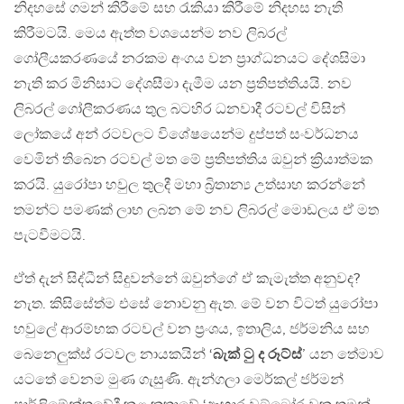
නිදහසේ ගමන් කිරීමේ සහ රැකියා කිරීමේ නිදහස නැති
කිරීමටයි. මෙය ඇත්ත වශයෙන්ම නව ලිබරල්
ගෝලීයකරණයේ නරකම අංගය වන ප්‍රාග්ධනයට දේශසිමා
නැති කර මිනිසාට දේශසීමා දැමීම යන ප්‍රතිපත්තියයි. නව
ලිබරල් ගෝලීකරණය තුල බටහිර ධනවාදී රටවල් විසින්
ලෝකයේ අන් රටවලට විශේෂයෙන්ම දුප්පත් සංවර්ධනය
වෙමින් තිබෙන රටවල් මත මේ ප්‍රතිපත්තිය ඔවුන් ක්‍රියාත්මක
කරයි. යුරෝපා හවුල තුලදී මහා බ්‍රිතාන්‍ය උත්සාහ කරන්නේ
තමන්ට පමණක් ලාභ ලබන මේ නව ලිබරල් මොඩලය ඒ මත
පැටවීමටයි.
ඒත් දැන් සිද්ධීන් සිදුවන්නේ ඔවුන්ගේ ඒ කැමැත්ත අනුවද?
නැත. කිසිසේත්ම එසේ නොවනු ඇත. මේ වන විටත් යුරෝපා
හවුලේ ආරම්භක රටවල් වන ප්‍රංශය, ඉතාලිය, ජර්මනිය සහ
බෙනෙලුක්ස් රටවල නායකයින් ‘
බැක් ටු ද රූට්ස්
’ යන තේමාව
යටතේ වෙනම මුණ ගැසුණි. ඇන්ගලා මෙර්කල් ජර්මන්