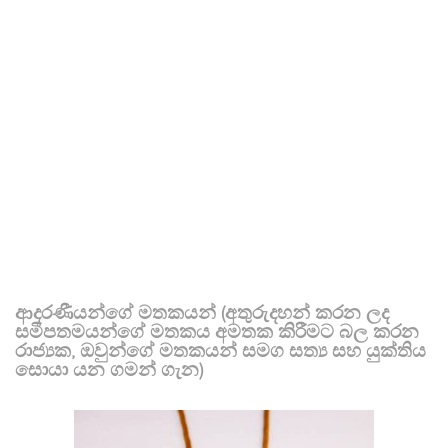
ආදරණීයන්ගේ මතකයන් (අතුරුදහන් කරන ලද
සමීපතමයන්ගේ මතකය අමතක කිරීමට බල කරන
රාජ්‍යක, ඔවුන්ගේ මතකයන් සමග සත්‍ය සහ යුක්තිය
සොයා යන ගමන් ගැන)