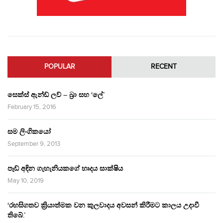
POPULAR
RECENT
සෙක්ස් ඇන්ඩ් ලව් – බ්‍රා සහ ‘ලේ’
February 15, 2016
සම ලිංගිකයෝ
September 9, 2013
පෑඩ් අඳින ගැහැනියකගේ හෘදය සාක්ෂිය
May 10, 2019
‘රහසිගතව ක්‍රියාත්මක වන කුලවාදය අවසන් කිරීමට කාලය උදාවී
තිබේ.’