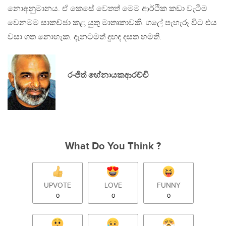
නොඅනුමානය. ඒ කෙසේ වෙතත් මෙම ආර්ථික කඩා වැටීම
වෙනමම සාකච්ඡා කළ යුතු මාතෘකාවකි. ගලේ පැහැරූ විට එය
වසා ගත නොහැක. දැනටමත් දුඟද දසත හමති.
රංජිත් හේනායකආරච්චි
What Do You Think ?
UPVOTE
LOVE
FUNNY
0
0
0