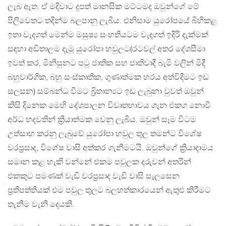
ලැබ ඇත. ඒ මදිවාට දූපත් මානසික මට්ටමද ඔවුන්ගේ මේ
පිලිවෙතට තදින්ම බලපානු ලැබීය. එනිසාම යුරෝපයේ බිහිකළ
ඉතා වැදගත් මෙන්ම මසුෂ්‍ය සංහතියටම වැදගත් ඉදිරි දැක්මක්
සඳහා අඩිතාලම දැමූ යුරෝපා හවුලට(රටවල් අතර දේශසීමා
ඉවත් කර, මිනිසුනට පටු ජාතික සහ ජාතිවාදී බැමි වලින් මිදී
බහුවාර්ගික, බහු සංස්කෘතික, ගුණාත්මක හරය අත්විදීමට ඉඩ
සලසන) සම්බන්ධ වීමට බ්‍රිතාන්‍යට ඉඩ ලැබුනා වුවත් ඔවුන්
කිසි දිනෙක මෙහි දේශපාලන විවෘතභාවය ගැන එකග නොවී
අර්ධ හදවතින් ක්‍රියාත්මක වෙනු ලැබීය. ඔවුන් සෑම විටම
උත්සාහ කරනු ලැබුවේ යුරෝපා හවුල තුල තමන්ට විශේෂ
වරප්‍රසාද, විශේෂ වාසි අත්කර ගැනීමටයි. ඔවුන්ගේ ක්‍රියාදාමය
සමාන කළ හැකි වන්නේ එකම පවුලක දරුවන් අතරින්
එකකුට පමණක් වැඩි වරප්‍රසාද වැඩි වාසි සැලසෙන
ප්‍රතිපත්තියක් එම පවුල තුලට බලහත්කාරයෙන් ඇතුළු කිරීමට
තැනීම වැනි දෙයකි.