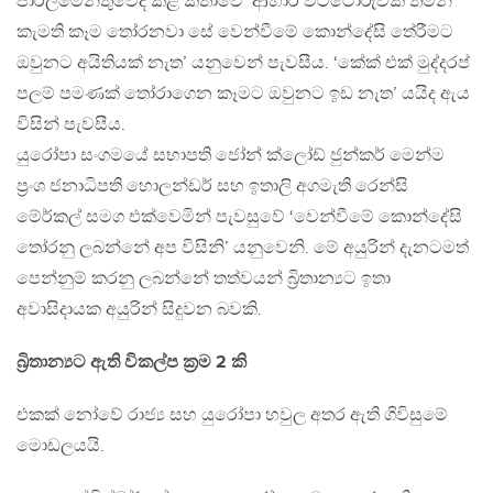
පාර්ලිමේන්තුවේදී කළ කතාවේ ‘ආහාර වට්ටෝරුවක තමන්
කැමති කෑම තෝරනවා සේ වෙන්වීමේ කොන්දේසි තේරීමට
ඔවුනට අයිතියක් නැත’ යනුවෙන් පැවසී‍ය. ‘කේක් එක් මුද්දරප්
පලම් පමණක් තෝරාගෙන කෑමට ඔවුනට ඉඩ නැත’ යයිද ඇය
විසින් පැවසීය.
යුරෝපා සංගමයේ සභාපති ජෝන් ක්ලෝඩ් ජුන්කර් මෙන්ම
ප්‍රංශ ජනාධිපති හොලන්ඩර් සහ ඉතාලි අගමැති රෙන්සි
මේර්කල් සමග එක්වෙමින් පැවසුවේ ‘වෙන්වීමේ කොන්දේසි
තෝරනු ලබන්නේ අප විසිනි’ යනුවෙනි. මේ අයුරින් දැනටමත්
පෙන්නුම් කරනු ලබන්නේ තත්වයන් බ්‍රිතාන්‍යට ඉතා
අවාසිදායක අයුරින් සිදුවන බවකි.
බ්‍රිතාන්‍යට ඇති විකල්ප ක්‍රම 2 කි
එකක් නෝවේ රාජ්‍ය සහ යුරෝපා හවුල අතර ඇති ගිවිසුමේ
මොඩලයයි.