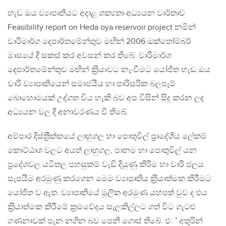
හැඩ ඔය ව්‍යාපෘතියට අදාළ ශක්‍යතා අධ්‍යයන වාර්තාව
Feasibility report on Heda oya reservoir project නමින්
වාරිමාර්ග දෙපාර්තමේන්තුව මඟින් 2006 ඔක්තෝම්බර්
මාසයේ දී සකස් කර අවසන් කර තිබේ. වාරිමාර්ග
දෙපාර්තමේන්තුව මඟින් ක‍්‍රියාවට නැංවීමට යෝජිත හැඩ ඔය
වාරි ව්‍යාපෘතියෙන් සමාජයීය හා පාරිසරික බලපෑම්
බොහොමයක් උද්ගත විය හැකි බව අප විසින් සිදු කරන ලද
අධ්‍යයන වල දී අනාවරණය වී තිබේ.
අම්පාර දිස්ත‍්‍රීක්කයේ ලාහුගල හා පොතුවිල් ප‍්‍රාදේශීය ලේකම්
කොට්ඨාශ වලට අයත් ලාහුගල, පානම හා පොතුවිල් යන
ප‍්‍රදේශවල යටිතල පහසුකම් වැඩි දියුණු කිරීම හා වාරි ජලය
සැපයීම අරමුණු කරගෙන මෙම ව්‍යාපෘතිය ක‍්‍රියාත්මක කිරීමට
යෝජිත ව ඇත. ව්‍යාපෘතියේ මූලික අරමුණ යහපත් වුව ද එය
ක‍්‍රියාත්මක කිරීමේ ක‍්‍රමවේදය සැලකිල්ලට ගත් විට ගැටළු
ගණනාවක් පැන නගින බව පෙනී ගොස් තිබේ. එ් අතුරින්