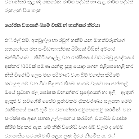
වනාන්තර තුළ ඉදි කෙරෙන මාර්ග පද්ධති හා ඇළ මාර්ග පද්ධති
රුකුලක් විය හැක.
යෝජිත ව්‍යාපෘති බිමේ වත්මන් හානිකර කි‍්‍රයා
එ්.එල්.එම්. අතවුල්ලා හා රවුෆ් හකිම් යන මහත්වරුන්ගේ
සහයෝගය මත සංවිධානාත්මක පිරිසක් විසින් අම්පාර,
බක්මිටියාව – තිඹිරිගොල්ල වන රක්ෂිතයේ වට්ටමඩු ප‍්‍රදේශයේ
අක්කර 1000ක් පමණ යන්ත‍්‍ර සූත‍්‍ර යොදා ගෙන එළිපෙහෙළි කර
නීති විරෝධී ලෙස මහ පරිමාණ වගා බිම් ව්‍යාප්ත කිරීමේ
කටයුතු මේ වන විට සිදු කර තිබේ. සාගම වැවේ හා පන්නල්
ඔයේ ප‍්‍රධාන ජල පෝෂක වනාන්තර ප‍්‍රදේශයක් හා අලි – ඇතුන්
ඇතුළු ව සුවිශේෂී ජෛව ප‍්‍රජාවකට රැුකවරණය සලසන මෙම
රක්ෂිතයේ තෘණ භූමි හා වනාන්තර එළිපෙහෙළි කරමින්, වන
සංරක්ෂණ ආඥ පනත උල්ලංඝනය කරමින්, වගාබිම් ව්‍යාප්ත
කිරීම සිදු කර ඇත. මේ නීති විරෝධී වගා බිම් වලට ද මෙම
ව්‍යාපෘතිය යටතේ වාරි ජලය ලබා දීමට නියමිත ය. එ්