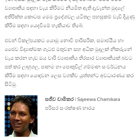
ව්‍යාපෘතිය සඳහා වැය කිරීමට නියමිත ඇති දැවැන්ත මුදලේ
අතිරික්ත කොටස මෙම ප‍්‍රදේශවල යටිතල පහසුකම් වැඩි දියුණු
කිරීම සඳහා යෙදවීමේ හැකියාව තිබේ.
එවන් විකල්පයකට යොමු නොවී පාරිසරික, සමාජයීය හා
ජෛව විද්‍යාත්මක ගැටළු මතුවන සහ අධික මුදලක් නිකරුනේ
වැය කරන හැඩ ඔය වාරි ව්‍යාපෘතිය තිරසාර ව්‍යාපෘතියක් බවට
පත් කර ලාහුගල, පානම හා පොතුවිල් ගම්මාන සංවර්ධනය
කිරීම සඳහා යොදවන ලෙස වගකිව යුත්තන්ට අවධාරණය කර
සිටිමු.
සජීව චාමිකර
| Sajeewa Chamikara
පරිසර සංරක්ෂණ භාරය