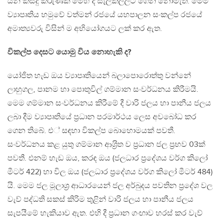
යන කිසිදු කරුණක් මෙහි දී සැලකිල්ලට ගෙන නොමැත. මෙම
ව්‍යාපෘතිය හමුවේ වත්මන් රජයේ යහපාලන සංකල්ප රජයේ
අමාත්‍යවරු විසින් ම අභියෝගයට ලක් කර ඇත.
විකල්ප දෙසට යොමු විය නොහැකි ද?
යෝජිත හැඩ ඔය ව්‍යාපෘතියෙන් බලාපොරොත්තු වන්නේ
ලාහුගල, පානම හා පොතුවිල් ගම්මාන සංවර්ධනය කිරීමයි.
මෙම ගම්මාන සංවර්ධනය කිරීමේ දී වාරි ජලය හා පානීය ජලය
ලබා දීම ව්‍යාපෘතියේ ප‍්‍රධාන පරමාර්ථය ලෙස අවබෝධ කර
ගෙන තිබේ. එ් සඳහා විකල්ප බොහොමයක් පවතී.
සංවර්ධනය කළ යුතු ගම්මාන ආශ‍්‍රිත ව ප‍්‍රධාන ජල ප‍්‍රභව 03ක්
පවතී. එනම් හැඩ ඔය, කරඳ ඔය (ජලධාර ප‍්‍රදේශය වර්ග කිලෝ
මීටර් 422) හා විල ඔය (ජලධාර ප‍්‍රදේශය වර්ග කිලෝ මීටර් 484)
යි. මෙම ජල මූලාශ‍්‍ර ආධාරයෙන් ජල අර්බුදය පවතින ප‍්‍රදේශ වල
වැව් පද්ධති සකස් කිරිම තුළින් වාරි ජලය හා පානීය ජලය
සැපයීමේ හැකියාව ඇත. එහි දී ප‍්‍රධාන ගංඟාව හරස් කර වැව්