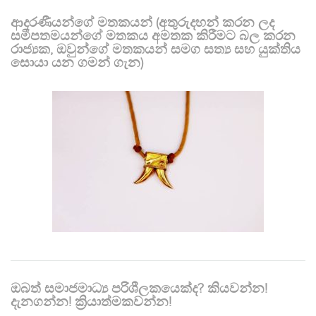
ආදරණීයන්ගේ මතකයන් (අතුරුදහන් කරන ලද
සමීපතමයන්ගේ මතකය අමතක කිරීමට බල කරන
රාජ්‍යක, ඔවුන්ගේ මතකයන් සමග සත්‍ය සහ යුක්තිය
සොයා යන ගමන් ගැන)
ඔබත් සමාජමාධ්‍ය පරිශීලකයෙක්ද? කියවන්න!
දැනගන්න! ක්‍රියාත්මකවන්න!