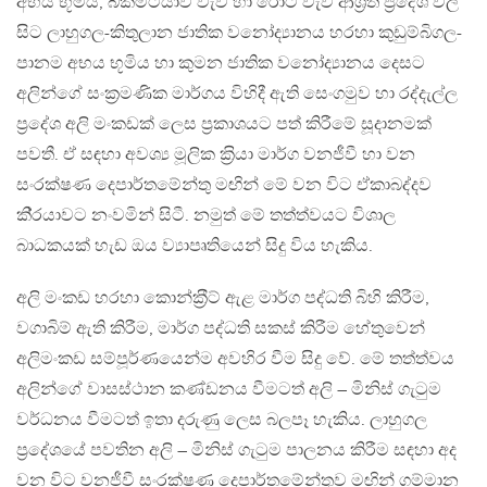
අභය භූමිය, බක්මිටියාව වැව හා රොට වැව ආශ‍්‍රිත ප‍්‍රදේශ වල
සිට ලාහුගල-කිතුලාන ජාතික වනෝද්‍යානය හරහා කුඩුම්බිගල-
පානම අභය භූමිය හා කුමන ජාතික වනෝද්‍යානය දෙසට
අලින්ගේ සංක‍්‍රමණික මාර්ගය විහිදී ඇති සෙංගමුව හා රද්දැල්ල
ප‍්‍රදේශ අලි මංකඩක් ලෙස ප‍්‍රකාශයට පත් කිරීමේ සූදානමක්
පවතී. ඒ සඳහා අවශ්‍ය මූලික ක‍්‍රියා මාර්ග වනජීවී හා වන
සංරක්ෂණ දෙපාර්තමේන්තු මඟින් මේ වන විට ඒකාබද්දව
කි‍්‍රයාවට නංවමින් සිටී. නමුත් මේ තත්ත්වයට විශාල
බාධකයක් හැඩ ඔය ව්‍යාපෘතියෙන් සිදු විය හැකිය.
අලි මංකඩ හරහා කොන්ක‍්‍රීට් ඇළ මාර්ග පද්ධති බිහි කිරීම,
වගාබිම් ඇති කිරීම, මාර්ග පද්ධති සකස් කිරීම හේතුවෙන්
අලිමංකඩ සම්පූර්ණයෙන්ම අවහිර වීම සිදු වේ. මේ තත්ත්වය
අලින්ගේ වාසස්ථාන කණ්ඩනය වීමටත් අලි – මිනිස් ගැටුම
වර්ධනය වීමටත් ඉතා දරුණු ලෙස බලපෑ හැකිය. ලාහුගල
ප‍්‍රදේශයේ පවතින අලි – මිනිස් ගැටුම පාලනය කිරීම සඳහා අද
වන විට වනජීවී සංරක්ෂණ දෙපාර්තමේන්තුව මඟින් ගම්මාන