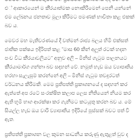
එ් ආකාරයෙන් ම කි‍්‍රයාත්මක නොකිරීමෙන් පෙනී යන්නේ
එම ලේඛනය ජනතාව මුලා කිරීමට පමණක් භාවිතා කළ එකක්
බව ය.
මෙවර මහ මැතිවරණයේ දී වත්මන් රාජ්‍ය බලය හිමි එක්සත්
ජාතික පක්ෂය ඉදිරිපත් කළ ”මාස 60 කින් අලූත් රටක් හදන
පංච විධ කි‍්‍රයාවලියට” අනුව අලි – මිනිස් ගැටුම පාලනයට
කි‍්‍රයාමාර්ග ගන්නා බව සඳහන් වේ. නමුත් හැඩ ඔය ව්‍යාපෘතිය
හරහා සැලැසුම් කරන්නේ අලි – මිනිස් ගැටුම තවදුරටත්
වර්ධනය කිරීමකි. මෙම ප‍්‍රතිපත්ති ප‍්‍රකාශනයේ ද සඳහන් කර
ඇත්තේ අප රටේ සංරක්ෂිත කලාප ලෙස නීතියෙන් නියම කර
ඇති භූමි භාග ආරක්ෂා කර ගැනීමට කටයුතු කරන බව ය. මේ
සියල්ල හැඩ ඔය වාරි ව්‍යාපෘතිය ඉදිරියේ පුස්සක් බවට පත් වී
ඇත.
ප‍්‍රතිපත්ති ප‍්‍රකාශන වල කුමන සාධනීය කරුණු ඇතුළත් වුව ද