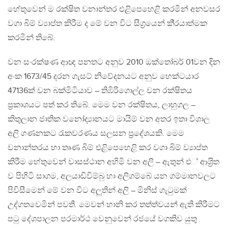
හේතුවෙන් ම රක්ෂිත වනාන්තර එළිපෙහෙළි කරමින් අනවසර
වගා බිම් ව්‍යාප්ත කිරීම ද මේ වන විට සීග‍්‍රයෙන් කි‍්‍රයාත්මක
කරමින් තිබේ.
වන සංරක්ෂණ ආඥ පනතට අනුව 2010 ඔක්තෝබර් 01වන දින
අංක 1673/45 දරන ගැසට් නිවේදනයට අනුව හෙක්ටයාර
47136ක් වන බක්මිටියාව – තිඹිරිගොල්ල වන රක්ෂිතය
ප‍්‍රකාශයට පත් කර තිබේ. මෙම වන රක්ෂිතය, ලාහුගල –
කිතුලාන ජාතික වනෝද්‍යානයට මායිම් වන අතර ඉතා විශාල
අලි ගණනකට රැකවරණය සලසන ප‍්‍රදේශයකි. මෙම
වනාන්තරය හා තෘණ බිම් එළිපෙහෙළි කර වගා බිම් ව්‍යාප්ත
කිරීම හේතුවෙන් වාසස්ථාන අහිමි වන අලි – ඇතුන් එ් ආශ‍්‍රිත
ව පිහිටි සාගම, අලයාඩිවිම්බු හා අලිගම්බේ යන ගම්මානවලට
පිවිසීමෙන් මේ වන විට අලූතින් අලි – මිනිස් ගැටුමක්
උද්ගතවෙමින් පවතී. මෙවන් හානි කර තත්ත්වයන් ඇති කිරීමට
පටු දේශපාලන පරමාර්ථ වෙනුවෙන් රජයේ වගකිව යුතු