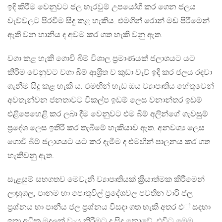
ඉදි කිරීම වෙනුවට ජල හැරවුම් උපයෝගී කර ගෙන ජලය
වැව්වලට පිරවීම සිදු කළ හැකිය. එමගින් රොන් මඩ පිරීමෙන්
ඇති වන හානිය ද අවම කර ගත හැකි වනු ඇත.
වගා කළ හැකි ගොවි බිම් විශාල ප‍්‍රමාණයක් ජලාශයට යට
කිරීම වෙනුවට වගා බිම් ආශ‍්‍රිත ව කුඩා වැව් ඉදි කර ජලය රඳවා
ගැනීම සිදු කළ හැකි ය. එමඟින් හැඩ ඔය ව්‍යාපෘතිය හේතුවෙන්
අවතැන්වන ජනතාවට විකල්ප ඉඩම් ලෙස වනාන්තර ඉඩම්
එළිපෙහෙළි කර ලබා දීම වෙනුවට එම බිම් අලින්ගේ ගැවසුම්
ප‍්‍රදේශ ලෙස ඉතිරි කර තැබීමේ හැකියාව ඇත. අනවශ්‍ය ලෙස
ගොවි බිම් ජලාශයට යට කර දැමීම ද එමඟින් පාලනය කර ගත
හැකිවනු ඇත.
සැළසුම් සහගතව මෙවැනි ව්‍යාපෘතියක් ක‍්‍රියාත්මක කිරීමෙන්
ලාහුගල, පානම හා පොතුවිල් ප‍්‍රදේශවල පවතින වාරි ජල
ප‍්‍රශ්නය හා පානීය ජල ප‍්‍රශ්නය විසඳා ගත හැකි අතර එ් සඳහා
ඉතා අධික මුදලක් වැය කිරීමට ද සිදු නොවේ. එවිට මෙම