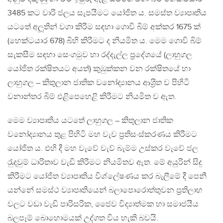
3485 කට වාරි ජලය සැපයීමට යෝජිත ය. සමස්ත ව්‍යාපෘතිය
යටතේ අලූතින් වගා කිරීම සඳහා ගොවි බිම් අක්කර 1675 ක්
(හෙක්ටයාර 678) බිහි කිරීමට ද නියමිත ය. මෙම ගොවි බිම්
සැකසීම සඳහා සෙංගමුව හා රද්දැල්ල ප‍්‍රදේශයේ (ලාහුගල
යෝජිත රක්ෂිතයට අයත්) කුඹුක්කන වන රක්ෂිතයේ හා
ලාහුගල – කිතුලාන ජාතික වනෝද්‍යානය ආශ‍්‍රිත ව පිහිටි
වනාන්තර බිම් එළිපෙහෙළි කිරීමට නියමිත ව ඇත.
මෙම ව්‍යාපෘතිය යටතේ ලාහුගල – කිතුලාන ජාතික
වනෝද්‍යානය තුළ පිහිටි මහ වැව ප‍්‍රතිසංස්කරණය කිරීමට
යෝජිත ය. එහි දී මහ වැවේ වැව් බැම්ම උස්කර වැවේ ජල
රැුදවුම් ධාරිතාව වැඩි කිරීමට නියමිතව ඇත. මේ අයුරින් සිදු
කිරීමට යෝජිත ව්‍යාපෘතිය විශ්ලේෂණය කර බැලීමේ දී පෙනී
යන්නේ සමස්ථ ව්‍යාපෘතියෙන් බලාපොරොත්තුවන ප‍්‍රතිලාභ
වලට වඩා වැඩි පාරිසරික, ජෛව විද්‍යාත්මක හා සමාජයීය
බලපෑම් බොහොමයක් උද්ගත විය හැකි බවයි.