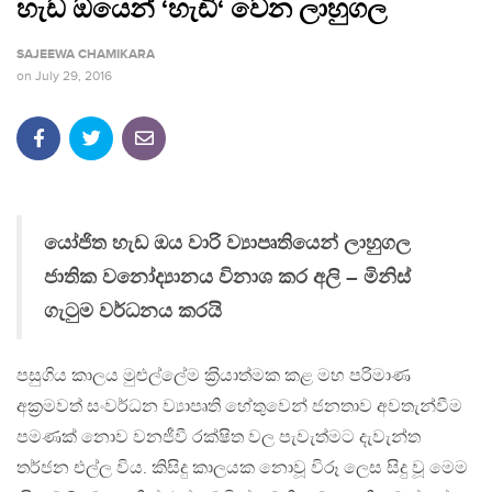
හැඩ ඔයෙන් ‘හැඩි‘ වෙන ලාහුගල
SAJEEWA CHAMIKARA
on
July 29, 2016
යෝජිත හැඩ ඔය වාරි ව්‍යාපෘතියෙන් ලාහුගල
ජාතික වනෝද්‍යානය විනාශ කර අලි – මිනිස්
ගැටුම වර්ධනය කරයි
පසුගිය කාලය මුළුල්ලේම ක‍්‍රියාත්මක කළ මහ පරිමාණ
අක‍්‍රමවත් සංවර්ධන ව්‍යාපෘති හේතුවෙන් ජනතාව අවතැන්වීම
පමණක් නොව වනජීවී රක්ෂිත වල පැවැත්මට දැවැන්ත
තර්ජන එල්ල විය. කිසිදු කාලයක නොවූ විරූ ලෙස සිදු වූ මෙම