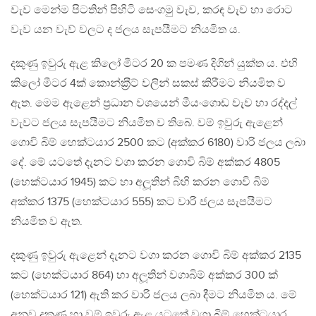
වැව මෙන්ම පිටතින් පිහිටි සෙංගමු වැව, කරඳ වැව හා රොට
වැව යන වැව් වලට ද ජලය සැපයීමට නියමිත ය.
දකුණු ඉවුරු ඇළ කිලෝ මීටර 20 ක පමණ දිගින් යුක්ත ය. එහි
කිලෝ මීටර 4ක් කොන්ක‍්‍රීට් වලින් සකස් කිරීමට නියමිත ව
ඇත. මෙම ඇළෙන් ප‍්‍රධාන වශයෙන් මීයංගොඩ වැව හා රද්දල්
වැවට ජලය සැපයීමට නියමිත ව තිබේ. වම් ඉවුරු ඇළෙන්
ගොවි බිම් හෙක්ටයාර 2500 කට (අක්කර 6180) වාරි ජලය ලබා
දේ. මේ යටතේ දැනට වගා කරන ගොවි බිම් අක්කර 4805
(හෙක්ටයාර 1945) කට හා අලූතින් බිහි කරන ගොවි බිම්
අක්කර 1375 (හෙක්ටයාර 555) කට වාරි ජලය සැපයීමට
නියමිත ව ඇත.
දකුණු ඉවුරු ඇළෙන් දැනට වගා කරන ගොවි බිම් අක්කර 2135
කට (හෙක්ටයාර 864) හා අලූතින් වගාබිම් අක්කර 300 ක්
(හෙක්ටයාර 121) ඇති කර වාරි ජලය ලබා දීමට නියමිත ය. මේ
අනුව දකුණු හා වම් ඉවුරු ඇළ යටතේ වගා බිම් හෙක්ටයාර