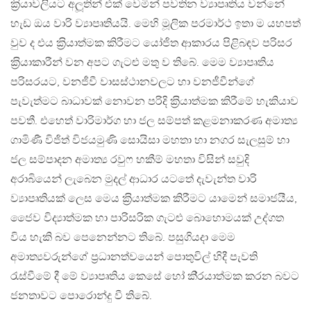
ක‍්‍රියාවලියට අලූතින් එක් වෙමින් පවතින ව්‍යාපෘතිය වන්නේ
හැඩ ඔය වාරි ව්‍යාපෘතියයි. මෙහි මූලික පරමාර්ථ ඉතා ම යහපත්
වුව ද එය ක‍්‍රියාත්මක කිරීමට යෝජිත ආකාරය පිළිබඳව පරිසර
ක‍්‍රියාකාරීන් වන අපට ගැටළු මතු ව තිබේ. මෙම ව්‍යාපෘතිය
පරිසරයට, වනජීවී වාසස්ථානවලට හා වනජීවීන්ගේ
පැවැත්මට බාධාවක් නොවන පරිදි ක‍්‍රියාත්මක කිරීමේ හැකියාව
පවතී. එහෙත් වාරිමාර්ග හා ජල සම්පත් කළමනාකරණ අමාත්‍ය
ගාමිණී විජිත් විජයමුණි සොයිසා මහතා හා නගර සැලසුම් හා
ජල සම්පාදන අමාත්‍ය රවුෆ හකීම් මහතා විසින් සවුදි
අරාබියෙන් ලැබෙන මුදල් ආධාර යටතේ දැවැන්ත වාරි
ව්‍යාපෘතියක් ලෙස මෙය ක‍්‍රියාත්මක කිරීමට යාමෙන් සමාජයීය,
ජෛව විද්‍යාත්මක හා පාරිසරික ගැටළු බොහොමයක් උද්ගත
විය හැකි බව පෙනෙන්නට තිබේ. පසුගියදා මෙම
අමාත්‍යවරුන්ගේ ප‍්‍රධානත්වයෙන් පොතුවිල් හිදී පැවති
රැස්වීමේ දී මේ ව්‍යාපෘතිය කෙසේ හෝ කි‍්‍රයාත්මක කරන බවට
ජනතාවට පොරොන්දු වී තිබේ.