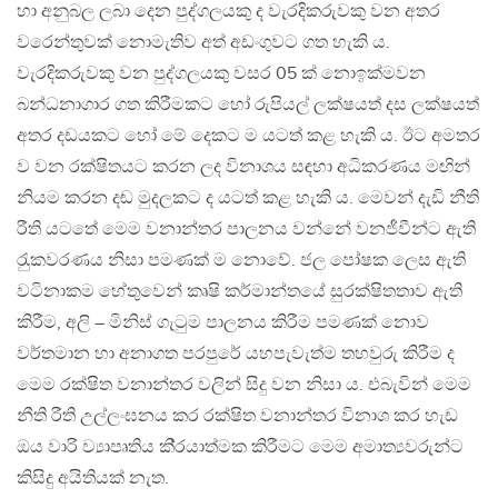
හා අනුබල ලබා දෙන පුද්ගලයකු ද වැරදිකරුවකු වන අතර
වරෙන්තුවක් නොමැතිව අත් අඩංගුවට ගත හැකි ය.
වැරදිකරුවකු වන පුද්ගලයකු වසර 05 ක් නොඉක්මවන
බන්ධනාගාර ගත කිරීමකට හෝ රුපියල් ලක්ෂයත් දස ලක්ෂයත්
අතර දඩයකට හෝ මේ දෙකට ම යටත් කළ හැකි ය. ඊට අමතර
ව වන රක්ෂිතයට කරන ලද විනාශය සඳහා අධිකරණය මඟින්
නියම කරන දඬ මුදලකට ද යටත් කළ හැකි ය. මෙවන් දැඩි නීති
රීති යටතේ මෙම වනාන්තර පාලනය වන්නේ වනජීවීන්ට ඇති
රැුකවරණය නිසා පමණක් ම නොවේ. ජල පෝෂක ලෙස ඇති
වටිනාකම හේතුවෙන් කෘෂි කර්මාන්තයේ සුරක්ෂිතතාව ඇති
කිරීම, අලි – මිනිස් ගැටුම පාලනය කිරීම පමණක් නොව
වර්තමාන හා අනාගත පරපුරේ යහපැවැත්ම තහවුරු කිරීම ද
මෙම රක්ෂිත වනාන්තර වලින් සිදු වන නිසා ය. එබැවින් මෙම
නීති රීති උල්ලංඝනය කර රක්ෂිත වනාන්තර විනාශ කර හැඩ
ඔය වාරි ව්‍යාපෘතිය කි‍්‍රයාත්මක කිරීමට මෙම අමාත්‍යවරුන්ට
කිසිදු අයිතියක් නැත.