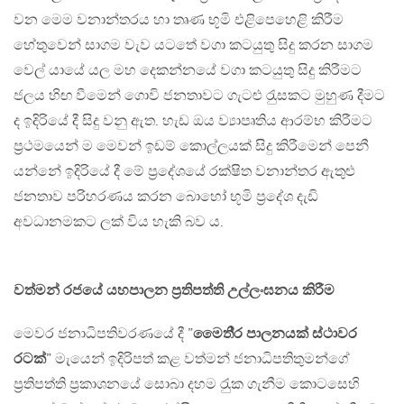
වන මෙම වනාන්තරය හා තෘණ භූමි එළිපෙහෙළි කිරීම
හේතුවෙන් සාගම වැව යටතේ වගා කටයුතු සිදු කරන සාගම
වෙල් යායේ යල මහ දෙකන්නයේ වගා කටයුතු සිදු කිරීමට
ජලය හිඟ වීමෙන් ගොවි ජනතාවට ගැටළු රැුසකට මුහුණ දීමට
ද ඉදිරියේ දී සිදු වනු ඇත. හැඩ ඔය ව්‍යාපෘතිය ආරම්භ කිරීමට
ප‍්‍රථමයෙන් ම මෙවන් ඉඩම් කොල්ලයක් සිදු කිරීමෙන් පෙනී
යන්නේ ඉදිරියේ දී මේ ප‍්‍රදේශයේ රක්ෂිත වනාන්තර ඇතුළු
ජනතාව පරිහරණය කරන බොහෝ භූමි ප‍්‍රදේශ දැඩි
අවධානමකට ලක් විය හැකි බව ය.
වත්මන් රජයේ යහපාලන ප‍්‍රතිපත්ති උල්ලංඝනය කිරීම
මෙවර ජනාධිපතිවරණයේ දී ”
මෛති‍්‍ර පාලනයක් ස්ථාවර
රටක්
” මැයෙන් ඉදිරිපත් කළ වත්මන් ජනාධිපතිතුමන්ගේ
ප‍්‍රතිපත්ති ප‍්‍රකාශනයේ සොබා දහම රැුක ගැනීම කොටසෙහි