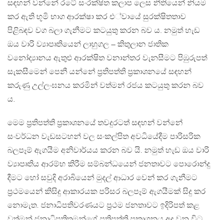
සඳහන් වන්නේ රටේ සංරක්ෂිත කලාප ලෙස නීතියෙන් නියම
කර ඇති භූමි භාග ආරක්ෂා කර එ්වායේ සුරක්ෂිතතාව
පිළිබඳව වග බලා ගැනීමට කටයුතු කරන බව ය. නමුත් හැඩ
ඔය වාරි ව්‍යාපෘතියෙන් ලාහුගල – කිතුලාන ජාතික
වනෝද්‍යානය ඇතුළු ආරක්ෂිත වනාන්තර වැනසීමට පිඹුරුපත්
සැකසීමෙන් පෙනී යන්නේ ප‍්‍රතිපත්ති ප‍්‍රකාශනයේ සඳහන්
කරුණු උල්ලංඝනය කරමින් වත්මන් රජය කටයුතු කරන බව
ය.
මෙම ප‍්‍රතිපත්ති ප‍්‍රකාශනයේ තවදුරටත් සඳහන් වන්නේ
සංවර්ධන වැඩසටහන් වල සංකල්පිත අවධියේදීම පාරිසරික
බලපෑම් ඇගයීම අනිවාර්යය කරන බව යි. නමුත් හැඩ ඔය වාරි
ව්‍යාපෘතිය ආරම්භ කිරීම සම්බන්ධයෙන් ජනතාවට පොරොන්දු
දීමට හෝ සවුදි අරාබියෙන් මුදල් ආධාර වෙන් කර ගැනීමට
ප‍්‍රථමයෙන් කිසිදු ආකාරයක පරිසර බලපෑම් ඇගයීමක් සිදු කර
නොමැත. ජනාධිපතිවරණයට ප‍්‍රථම ජනතාවට ඉදිරිපත් කළ
වත්මන් ජනාධිපතිතුමන්ගේ ප‍්‍රතිපත්ති ප‍්‍රකාශනය අද වන විට