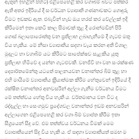
ඇතුන් ඉහළින් පිහිටි) එළිපෙහෙළි කර වගාබිම් බවට පත්කර
ඇති අතර ඉදිරියේ දී සංවර්ධන ව්‍යාපෘති ගණනාවකට ගොදුරු
වීමට ඉඩකඩ ඇත. එබැවින් හැඩ ඔය හරස් කර වේල්ලක් ඉදි
කිරීමෙන් ඉතා කෙටි කාල සීමාවක් තුළ දී රොන්මඩින් පිරී
ගොස් බලාපොරොත්තු වන ප‍්‍රතිලාභ ලබාගැනීමේ දී ගැටළු මතු
විය හැකිය. මේ නිසා ව්‍යාපෘතිය සදහා වැය කරන අති විශාල
මුදලට හා වගාබිම් යට කිරීමට සාපේක්ෂව සැළකිය යුතු
ප‍්‍රතිලාභ හිමිවේ ද යන්න ගැටළුවකි. වනජීවි හා වන සංරක්ෂණ
දෙපාර්තමේන්තු යටතේ පාලනයවන වනාන්තර බිම් තුළ හා
එහි මායිමේ ව්‍යාපෘතිය ක‍්‍රියාත්මක කිරීම හේතුවෙන් ඉදිරියේ දී
රක්ෂිත වනාන්තර අනවසරින් අල්ලා ගැනීම වර්ධනය වීමට
මේ තත්ත්වය හේතු විය හැකි ය. වර්තමානය වන විට ද
රද්දැල්ල හා සෙංගමුව ප‍්‍රදේශවල වනාන්තර ඉඩම් අනවසරින්
අල්ලාගෙන එළිපෙහෙළි කර වගා බිම් ව්‍යාප්ත කිරීම ඉතා
සීග‍්‍රයෙන් සිදු වේ. එම තත්ත්වය වර්ධනය වීමක් මෙම
ව්‍යාපෘතියෙන් සිදු විය හැකි ය. ඒ සඳහා ව්‍යාපෘතියත් සමඟ ම