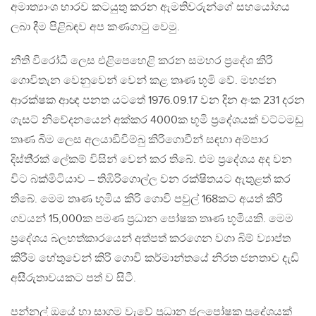
අමාත්‍යාංශ භාරව කටයුතු කරන ඇමතිවරුන්ගේ සහයෝගය
ලබා දීම පිළිබඳව අප කණගාටු වෙමු.
නීති විරෝධී ලෙස එළිපෙහෙළි කරන සමහර ප‍්‍රදේශ කිරි
ගොවිතැන වෙනුවෙන් වෙන් කළ තෘණ භූමි වේ. මහජන
ආරක්ෂක ආඥ පනත යටතේ 1976.09.17 වන දින අංක 231 දරන
ගැසට් නිවේදනයෙන් අක්කර 4000ක භූමි ප‍්‍රදේශයක් වට්ටමඩු
තෘණ බිම ලෙස අලයාඩිවිම්බු කිරිගොවීන් සඳහා අම්පාර
දිස්ති‍්‍රක් ලේකම් විසින් වෙන් කර තිබේ. එම ප‍්‍රදේශය අද වන
විට බක්මිටියාව – තිඹිරිගොල්ල වන රක්ෂිතයට ඇතුළත් කර
තිබේ. මෙම තෘණ භූමිය කිරි ගොවි පවුල් 168කට අයත් කිරි
ගවයන් 15,000ක පමණ ප‍්‍රධාන පෝෂක තෘණ භූමියකි. මෙම
ප‍්‍රදේශය බලහත්කාරයෙන් අත්පත් කරගෙන වගා බිම් ව්‍යාප්ත
කිරීම හේතුවෙන් කිරි ගොවි කර්මාන්තයේ නිරත ජනතාව දැඩි
අසීරුතාවයකට පත් ව සිටී.
පන්නල් ඔයේ හා සාගම වැවේ ප‍්‍රධාන ජලපෝෂක ප‍්‍රදේශයක්