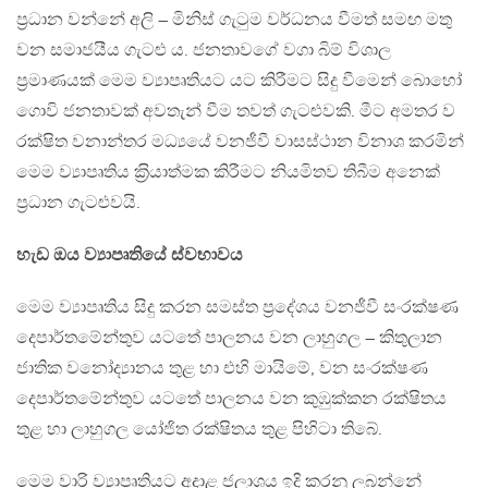
ප‍්‍රධාන වන්නේ අලි – මිනිස් ගැටුම වර්ධනය වීමත් සමඟ මතු
වන සමාජයීය ගැටළු ය. ජනතාවගේ වගා බිම් විශාල
ප‍්‍රමාණයක් මෙම ව්‍යාපෘතියට යට කිරීමට සිදු වීමෙන් බොහෝ
ගොවි ජනතාවක් අවතැන් වීම තවත් ගැටළුවකි. මීට අමතර ව
රක්ෂිත වනාන්තර මධ්‍යයේ වනජීවී වාසස්ථාන විනාශ කරමින්
මෙම ව්‍යාපෘතිය ක‍්‍රියාත්මක කිරීමට නියමිතව තිබීම අනෙක්
ප‍්‍රධාන ගැටළුවයි.
හැඩ ඔය ව්‍යාපෘතියේ ස්වභාවය
මෙම ව්‍යාපෘතිය සිදු කරන සමස්ත ප‍්‍රදේශය වනජීවී සංරක්ෂණ
දෙපාර්තමේන්තුව යටතේ පාලනය වන ලාහුගල – කිතුලාන
ජාතික වනෝද්‍යානය තුළ හා එහි මායිමේ, වන සංරක්ෂණ
දෙපාර්තමේන්තුව යටතේ පාලනය වන කුඹුක්කන රක්ෂිතය
තුළ හා ලාහුගල යෝජිත රක්ෂිතය තුළ පිහිටා තිබේ.
මෙම වාරි ව්‍යාපෘතියට අදාළ ජලාශය ඉදි කරනු ලබන්නේ