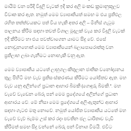
මායිම් වන පරිදි විදුලි වැටක් ඉදි කර අලි මංකඩ ක‍්‍රමානුකූලව
විවෘත කර ඇත. නමුත් මෙම ව්‍යාපෘතියත් සමඟ ම එය ප‍්‍රතිඵල
රහිත තත්ත්වයකට පත් විය හැකි අතර අලි – මිනිස් ගැටුම
පාලනය කිරීම සඳහා තවත් විශාල මුදලක් වැය කර විදුලි වැටක්
ඉදි කිරීමට හා එය පවත්වාගෙන යාමට සිදු වේ. එසේ
නොවුනහොත් මෙම ව්‍යාපෘතියෙන් බලාපොරොත්තු වන
ප‍්‍රතිලාභ ලබා ගැනීමට නොහැකි වනු ඇත.
මෙම ව්‍යාපෘතිය යටතේ ලාහුගල-කිතුලාන ජාතික වනෝද්‍යනය
තුළ පිහිටි මහ වැව ප‍්‍රතිසංස්කරණය කිරීමට යෝජිතව ඇත. මහ
වැව යනු අලින්ගේ ප‍්‍රධාන ආහාර බිමකි (ගොදුරු බිමකි.*. මහ
වැවේ වැඩෙන බේරු පන් මෙම ප‍්‍රදේශයේ අලින්ගේ ප‍්‍රධාන
ආහාරය වේ. මේ නිසා මෙම ප‍්‍රදේශයේ අලි-ඇතුන්ට ආහාර
සඳහා ගැටළු මතු නොවේ. නමුත් යෝජිත ව්‍යාපෘතිය යටතේ මහ
වැවේ වැව් බැම්ම උස් කර රදා පවතින ජල ධාරිතාව වැඩි
කිරීමත් සමඟ සිදු වන්නේ බේරු පන් විනාශ වීමයි. එවිට