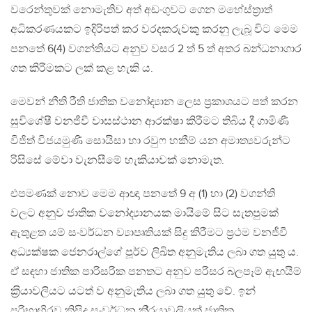
වරෙන්තුවක් නොමැතිව අත් අඩංගුවට ගෙන මහේස්ත‍්‍රාත්
අධිකරණයකට ඉදිරිපත් කර වරදකරුවකු කරනු ලැබූ විට මෙම
පනතේ 6(4) වගන්තියට අනුව වසර 2 ත් 5 ත් අතර බන්ධනාගාර
ගත කිරීමකට ලක් කළ හැකි ය.
මෙවන් නීති රීති ජාතික වනෝද්‍යාන ලෙස ප‍්‍රකාශයට පත් කරන
සුවිශේෂී වනජීවී වාසස්ථාන ආරක්ෂා කිරීමට තිබිය දී ගාමිණී
විජිත් විජයමුණි සොයිසා හා රවුෆ හකීම් යන අමාත්‍යවරුන්ට
රිසිසේ මේවා වැනසීමේ හැකියාවක් නොමැත.
එපමණක් නොව මෙම ආඥා පනතේ 9 අ (1) හා (2) වගන්ති
වලට අනුව ජාතික වනෝද්‍යානයක මායිමේ සිට සැතපුමක්
ඇතුළත යම් සංවර්ධන ව්‍යාපෘතියක් සිදු කිරීමට ප‍්‍රථම වනජීවී
අධ්‍යක්ෂක ජෙනරාල්ගේ පූර්ව ලිඛිත අනුමැතිය ලබා ගත යුතු ය.
ඒ සඳහා ජාතික පාරිසරික පනතට අනුව පරිසර බලපෑම් ඇඟයීම්
ක‍්‍රියාවලියට යටත් ව අනුමැතිය ලබා ගත යුතු වේ. ඉන්
පරිභාහිරව කිසිදු සංවර්ධන කි‍්‍රයාවලියක් ජාතික