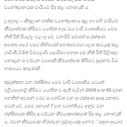
වනෝද්‍යානයක මායිමේ සිදු කළ නොහැකි ය.
ලාහුගල – කිතුලාන ජාතික වනෝද්‍යානය තුළ හා එහි මායිමේ
කි‍්‍රයාත්මක කිරීමට යෝජිත හැඩ ඔය වාරි ව්‍යාපෘතියට මෙම
නීති රීති සියල්ල වලංගු වේ. වනජීවී සම්පත් සංරක්ෂණ
අමාත්‍යංශයේ වසර කිහිපයක් අමාත්‍යවරයා ලෙස කටයුතු කළ
ගාමිණී විජිත් විජයමුණි සොයිසා මහතා මේ නීති රීති පිළිබඳව
නොදැන සංවර්ධන ව්‍යාපෘති කි‍්‍රයාත්මක කිරීමට සූදානම් වීම
හාස්‍යයට කරුණකි.
කුඹුක්කන වන රක්ෂිතය මෙම වාරි ව්‍යාපෘතිය යටතේ
එළිපෙහෙළි කිරීමට යෝජිත ව ඇති බැවින් 2009 අංක 65 දරණ
පනතින් අවසන් වරට සංශෝධිත වන සංරක්ෂණ ආඥා පනතට
යටත් වේ. මෙම පනතේ 7 වන වගන්තියට අනුව වන
රක්ෂිතයක කිසිදු සංවර්ධන කි‍්‍රයාකාරකමක් සිදු කළ නොහැකි
ය. එවන් කි‍්‍රයාවක නිරතවන පුද්ගලයකු හෝ එ් සඳහා ආධාර