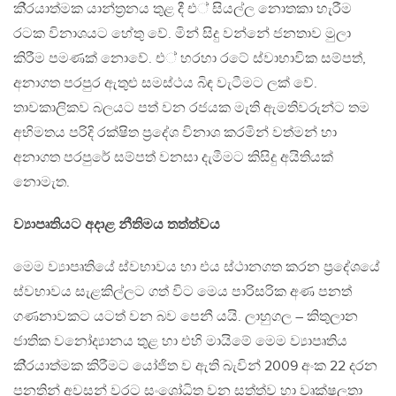
කි‍්‍රයාත්මක යාන්ත‍්‍රනය තුළ දී එ් සියල්ල නොතකා හැරීම
රටක විනාශයට හේතු වේ. මින් සිදු වන්නේ ජනතාව මුලා
කිරීම පමණක් නොවේ. එ් හරහා රටේ ස්වාභාවික සම්පත්,
අනාගත පරපුර ඇතුළු සමස්ථය බිඳ වැටීමට ලක් වේ.
තාවකාලිකව බලයට පත් වන රජයක මැති ඇමතිවරුන්ට තම
අභිමතය පරිදි රක්ෂිත ප‍්‍රදේශ විනාශ කරමින් වත්මන් හා
අනාගත පරපුරේ සම්පත් වනසා දැමීමට කිසිදු අයිතියක්
නොමැත.
ව්‍යාපෘතියට අදාළ නීතිමය තත්ත්වය
මෙම ව්‍යාපෘතියේ ස්වභාවය හා එය ස්ථානගත කරන ප‍්‍රදේශයේ
ස්වභාවය සැළකිල්ලට ගත් විට මෙය පාරිසරික අණ පනත්
ගණනාවකට යටත් වන බව පෙනී යයි. ලාහුගල – කිතුලාන
ජාතික වනෝද්‍යානය තුළ හා එහි මායිමේ මෙම ව්‍යාපෘතිය
කි‍්‍රයාත්මක කිරීමට යෝජිත ව ඇති බැවින් 2009 අංක 22 දරන
පනතින් අවසන් වරට සංශෝධිත වන සත්ත්ව හා වෘක්ෂලතා