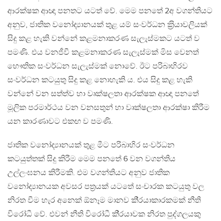
ආරක්ෂක ආඥා පනතට යටත් වේ. මෙම පනතේ 2අ වගන්තියට
අනුව, ජාතික වනෝද්‍යානයක් තුළ යම් සංවර්ධන ක‍්‍රියාවලියක්
සිදු කළ හැකි වන්නේ කළමනාකරණ සැලැස්මකට යටත් ව
පමණි. එය වනජීවී කළමනාකරණ සැලැස්මක් මිස වෙනත්
භෞතික සංවර්ධන සැලැස්මක් නොවේ. ඊට පරිබාහිරව
සංවර්ධන කටයුතු සිදු කළ නොහැකි ය. එය සිදු කළ හැකි
වන්නේ වන සත්ත්ව හා වෘක්ෂලතා ආරක්ෂක ආඥා පනතේ
මූලික පරමාර්ථය වන වනසතුන් හා වෘක්ෂලතා ආරක්ෂා කිරීම
යන කාරණාවට එකඟ ව පමණි.
ජාතික වනෝද්‍යානයක් තුළ මීට පරිබාහිර සංවර්ධන
කටයුත්තක් සිදු කිරීම මෙම පනතේ 6 වන වගන්තිය
උල්ලංඝනය කිරීමකි. එම වගන්තියට අනුව ජාතික
වනෝද්‍යානයක අවසර පත‍්‍රයක් යටතේ සංචාරක කටයුතු වල
නිරත වීම හැර අනෙක් ඕනෑම මානව කි‍්‍රයාකාරකමක් නීති
විරෝධී වේ. එවන් නීති විරෝධී කි‍්‍රයාවක නිරත පුද්ගලයකු