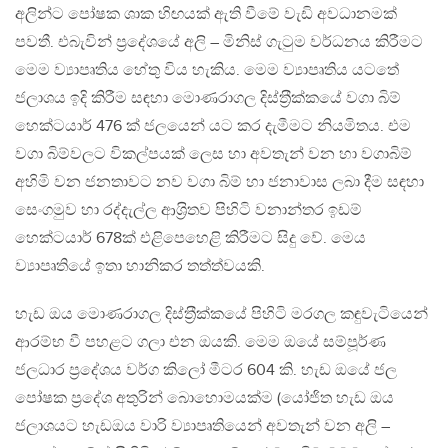
අලින්ට පෝෂක ශාක හිඟයක් ඇති වීමේ වැඩි අවධානමක්
පවතී. එබැවින් ප‍්‍රදේශයේ අලි – මිනිස් ගැටුම වර්ධනය කිරීමට
මෙම ව්‍යාපෘතිය හේතු විය හැකිය. මෙම ව්‍යාපෘතිය යටතේ
ජලාශය ඉදි කිරීම සඳහා මොණරාගල දිස්ත‍්‍රීක්කයේ වගා බිම්
හෙක්ටයාර් 476 ක් ජලයෙන් යට කර දැමීමට නියමිතය. එම
වගා බිම්වලට විකල්පයක් ලෙස හා අවතැන් වන හා වගාබිම්
අහිමි වන ජනතාවට නව වගා බිම් හා ජනාවාස ලබා දීම සඳහා
සෙංගමුව හා රද්දැල්ල ආශ‍්‍රිතව පිහිටි වනාන්තර ඉඩම්
හෙක්ටයාර් 678ක් එළිපෙහෙළි කිරීමට සිදු වේ. මෙය
ව්‍යාපෘතියේ ඉතා හානිකර තත්ත්වයකි.
හැඩ ඔය මොණරාගල දිස්ත‍්‍රීක්කයේ පිහිටි මරගල කඳුවැටියෙන්
ආරම්භ වී පහළට ගලා එන ඔයකි. මෙම ඔයේ සම්පූර්ණ
ජලධාර ප‍්‍රදේශය වර්ග කිලෝ මීටර 604 කි. හැඩ ඔයේ ජල
පෝෂක ප‍්‍රදේශ අතුරින් බොහොමයක්ම (යෝජිත හැඩ ඔය
ජලාශයට හැඩඔය වාරි ව්‍යාපෘතියෙන් අවතැන් වන අලි –