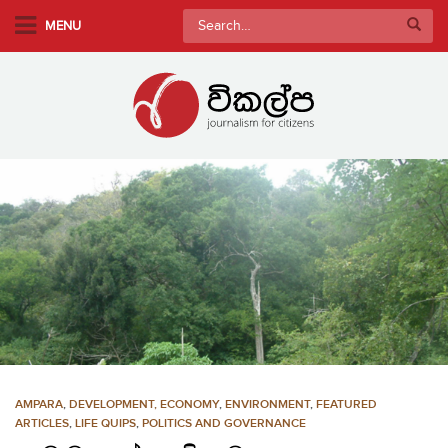
S
Search
MENU
k
for:
i
p
t
o
m
a
i
n
c
o
n
t
e
n
AMPARA
,
DEVELOPMENT, ECONOMY
,
ENVIRONMENT
,
FEATURED
t
ARTICLES
,
LIFE QUIPS
,
POLITICS AND GOVERNANCE