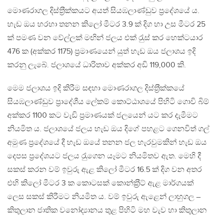
මොණරාගල දිස්ත‍්‍රීක්කයට අයත් සියඹලාණ්ඩුව ප‍්‍රදේශයේ ය.
හැඩ ඔය හරහා තනන කිලෝ මීටර 3.9 ක් දිග හා උස මීටර 25
ක් පමණ වන වේල්ලක් මඟින් ජලය එක් රැුස් කර හෙක්ටයාර
476 ක (අක්කර 1175) ප‍්‍රමාණයෙන් යුත් හැඩ ඔය ජලාශය ඉදි
කරනු ලැබේ. ජලාශයේ ධාරිතාව අක්කර අඩි 119,000 කි.
මෙම ජලාශය ඉදි කිරීම සඳහා මොණරාගල දිස්ත‍්‍රීක්කයේ
සියඹලාණ්ඩුව ප‍්‍රාදේශීය ලේකම් කොට්ඨාශයේ පිහිටි ගොවි බිම්
අක්කර 1100 කට වැඩි ප‍්‍රමාණයක් ජලයෙන් යට කර දැමීමට
නියමිත ය. ජලාශයේ ජලය හැඩ ඔය දිගේ පහළට ගෙනවිත් ගල්
අමුණ ප‍්‍රදේශයේ දී හැඩ ඔයේ තනන ජල හැරවුමකින් හැඩ ඔය
දෙපස ප‍්‍රදේශයට ජලය රැුගෙන යෑමට නියමිතව ඇත. මෙහි දී
සකස් කරන වම් ඉවුරු ඇළ කිලෝ මීටර 16.5 ක් දිග වන අතර
එහි කිලෝ මීටර 3 ක කොටසක් කොන්ක‍්‍රීට් ඇළ මාර්ගයක්
ලෙස සකස් කිරීමට නියමිත ය. වම් ඉවුරු ඇළෙන් ලාහුගල –
කිතුලාන ජාතික වනෝද්‍යානය තුළ පිහිටි මහ වැව හා කිතුලාන