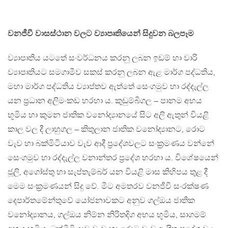
වනජීවී වාසස්ථාන වලට ව්‍යාපෘතියෙන් සිදුවන බලපෑම
ව්‍යාපෘතිය යටතේ සංවර්ධනය කරනු ලබන ඉඩම් හා වාරි
ව්‍යාපෘතියට සමගාමීව සකස් කරනු ලබන ඇළ මාර්ග පද්ධතිය,
මහා මාර්ග පද්ධතිය ව්‍යාප්තව ඇත්තේ සෙංගමුව හා රද්දැල්ල
යන ප‍්‍රධාන අලිමංකඩ හරහා ය. කුඩුම්බිගල – පානම අභය
භූමිය හා කුමන ජාතික වනෝද්‍යානයේ සිට අලි ඇතුන් වියළි
කාල වල දී ලාහුගල – කිතුලාන ජාතික වනෝද්‍යානට, රොට
වැව හා බක්මිටියාව වැව ආදී ප‍්‍රදේශවලට සංක‍්‍රමණය වන්නේ
සෙංගමුව හා රද්දැල්ල වනාන්තර ප‍්‍රදේශ හරහා ය. විශේෂයෙන්
ජූලි, අගෝස්තු හා සැප්තැම්බර් යන වියළි මාස කිහිපය තුළ දී
මෙම සංක‍්‍රමණයන් සිදු වේ. මීට අමතරව වනජීවී සංරක්ෂණ
දෙපාර්තමේන්තුවේ යෝජනාවකට අනුව ගල්ඔය ජාතික
වනෝද්‍යානය, ගල්ඔය නිම්න නිරිතදිග අභය භූමිය, සාගමම්