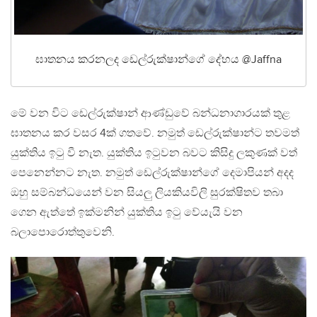
ඝාතනය කරනලද ඩෙල්රුක්ෂාන්ගේ දේහය @Jaffna
මේ වන විට ඩෙල්රුක්ෂාන් ආණ්ඩුවේ බන්ධනාගාරයක් තුළ
ඝාතනය කර වසර 4ක් ගතවේ. නමුත් ඩෙල්රුක්ෂාන්ට තවමත්
යුක්තිය ඉටු වී නැත. යුක්තිය ඉටුවන බවට කිසිදු ලකුණක් වත්
පෙනෙන්නට නැත. නමුත් ඩෙල්රුක්ෂාන්ගේ දෙමාපියන් අදද
ඔහු සම්බන්ධයෙන් වන සියලු ලියකියවිලි සුරක්ෂිතව තබා
ගෙන ඇත්තේ ඉක්මනින් යුක්තිය ඉටු වේයැයි වන
බලාපොරොත්තුවෙනි.