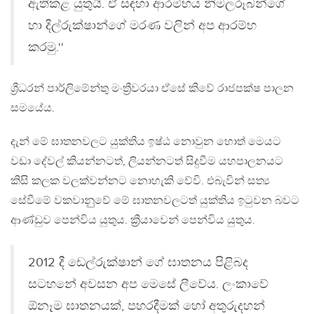
ඇතිකළ යුතුයි. ඒ සඳහා ආරම්භය නිමලරූබන්ගේ
හා දිල්රුක්ෂාන්ගේ මරණ වලින් අප ආරම්භ
කරමු.‘‘
ශ්‍රීධරන් පාර්ලිමේන්තු මංත්‍රීවරයා ඒසේ කිවේ රාජපක්ෂ පාලන
සමයේය.
දැන් මේ ඝාතනවලට යුක්තිය ඉෂ්ඨ නොවුන හොත් මෙයට
වඩා දේවල් කියන්නටත්, ලියන්නටත් සිදුවීම යහපාලනයට
කිසි කලක වලක්වන්නට නොහැකි වේවි. එබැවින් සත්‍ය
සේවීමේ වකවානුුවේ මේ ඝාතනවලටත් යුක්තිය ඉටුවන බවට
ආණ්ඩුව පෙන්විය යුතුය. ක්‍රියාවෙන් පෙන්විය යුතුය.
2012 දී ඩෙල්රුක්ෂාන් ගේ ඝාතනය පිළිබද
සටහනේ අවසන අප මෙසේ ලීවේය. ලංකාවේ
ඕනෑම ඝාතනයක්, පහරදීමක් හෝ අතුරුදහන්