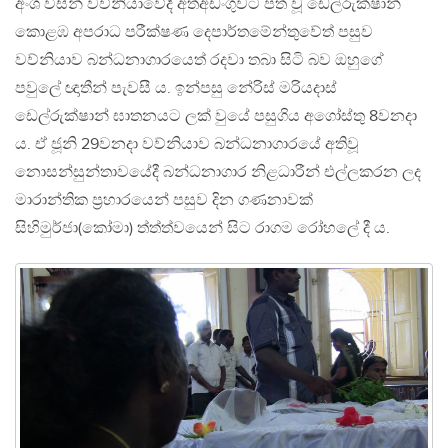
අංශ විසින් වව්නියාවේදී අත්අඩංගුවට පත් වූ ඩෙල්රුක්ෂාන්
කොළඹ අපරාධ පරීක්ෂණ දෙපාර්තමේන්තුවේත් පසුව
වව්නියාව බන්ධනාගාරයෙත් රදවා තබා සිටි බව ඔහුගේ
පවුලේ ඥාතීන් පැවසී ය. ඉන්පසු නේරිස් මරියදාස්
ඩෙල්රුක්ෂාන් ඝාතනයට ලක් වුයේ පසුගිය අගෝස්තු 8වනදා
ය. ඒ ජූනි 29වනදා වව්නියාව බන්ධනාගාරයේ අතිවූ
නොසන්සුන්තාවයේදී බන්ධනාගාර නිළධාරීන් එල්ලකරන ලද
මාරාන්තික ප‍්‍රහාරයෙන් පසුව දින ගණනාවක්
සිහිමුර්ජා(කෝමා) ත්ත්ත්වයෙන් සිට රාගම රෝහලේ දී ය.