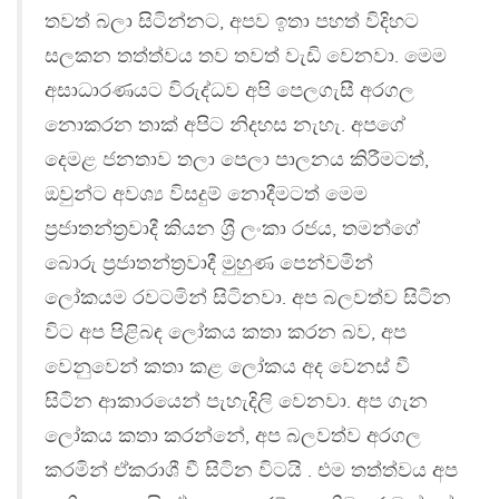
තවත් බලා සිටින්නට, අපව ඉතා පහත් විදිහට
සලකන තත්ත්වය තව තවත් වැඩි වෙනවා. මෙම
අසාධාරණයට විරුද්ධව අපි පෙලගැසී අරගල
නොකරන තාක් අපිට නිදහස නැහැ. අපගේ
දෙමළ ජනතාව තලා පෙලා පාලනය කිරීමටත්,
ඔවුන්ට අවශ්‍ය විසදුම් නොදීමටත් මෙම
ප‍්‍රජාතන්ත‍්‍රවාදී කියන ශ‍්‍රී ලංකා රජය, තමන්ගේ
බොරු ප‍්‍රජාතන්ත‍්‍රවාදී මුහුණ පෙන්වමින්
ලෝකයම රවටමින් සිටිනවා. අප බලවත්ව සිටින
විට අප පිළිබඳ ලෝකය කතා කරන බව, අප
වෙනුවෙන් කතා කළ ලෝකය අද වෙනස් වී
සිටින ආකාරයෙන් පැහැදිලි වෙනවා. අප ගැන
ලෝකය කතා කරන්නේ, අප බලවත්ව අරගල
කරමින් ඒකරාශී වී සිටින විටයි . එම තත්ත්වය අප