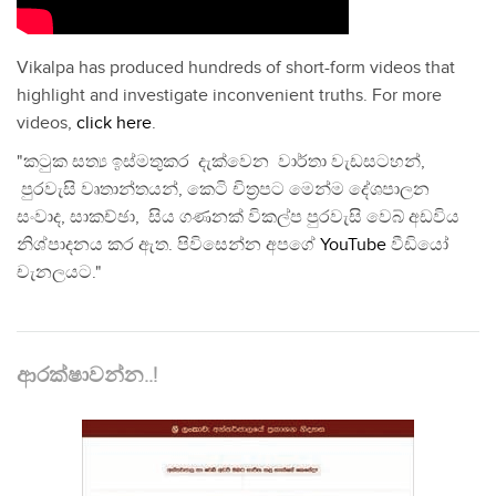
Vikalpa has produced hundreds of short-form videos that
highlight and investigate inconvenient truths. For more
videos,
click here
.
"කටුක සත්‍ය ඉස්මතුකර දැක්වෙන වාර්තා වැඩසටහන්,
පුරවැසි වෘතාන්තයන්, කෙටි චිත්‍රපට මෙන්ම දේශපාලන
සංවාද, සාකච්ඡා, සිය ගණනක් විකල්ප පුරවැසි වෙබ් අඩවිය
නිශ්පාදනය කර ඇත. පිවිසෙන්න අපගේ
YouTube
වීඩියෝ
චැනලයට."
ආරක්ෂාවන්න..!