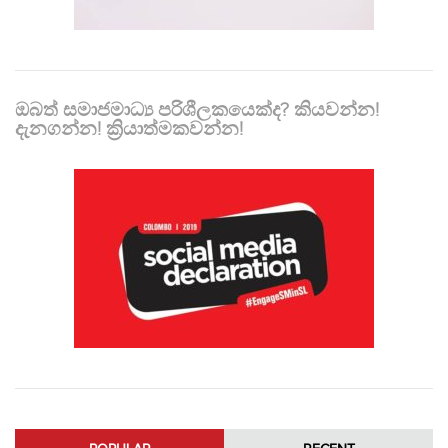
ඔබත් සමාජමාධ්‍ය පරිශීලකයෙක්ද? කියවන්න!
දැනගන්න! ක්‍රියාත්මකවන්න!