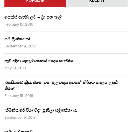
POPULAR
RECENT
සෙක්ස් ඇන්ඩ් ලව් – බ්‍රා සහ ‘ලේ’
February 15, 2016
සම ලිංගිකයෝ
September 9, 2013
පෑඩ් අඳින ගැහැනියකගේ හෘදය සාක්ෂිය
May 10, 2019
‘රහසිගතව ක්‍රියාත්මක වන කුලවාදය අවසන් කිරීමට කාලය උදාවී
තිබේ.’
February 15, 2016
‘හිමින්සැරේ පියා විදා‘ සුනිලා සමුගත්තා ය.
September 9, 2013