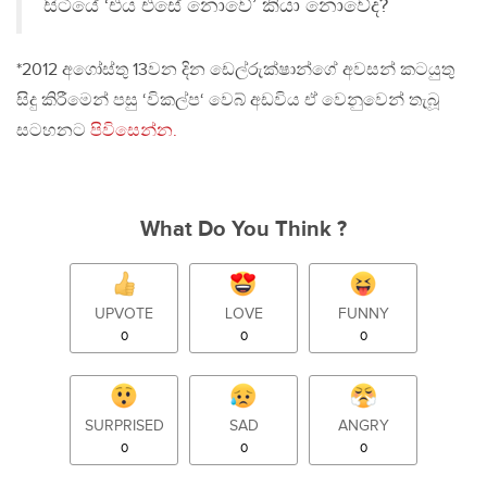
සිටියේ ‘එය එසේ නොවේ’ කියා නොවේද?
*2012 අගෝස්තු 13වන දින ඩෙල්රුක්ෂාන්ගේ අවසන් කටයුතු
සිදු කිරීමෙන් පසු ‘විකල්ප‘ වෙබ් අඩවිය ඒ වෙනුවෙන් තැබූ
සටහනට
පිවිසෙන්න.
What Do You Think ?
UPVOTE
LOVE
FUNNY
0
0
0
SURPRISED
SAD
ANGRY
0
0
0