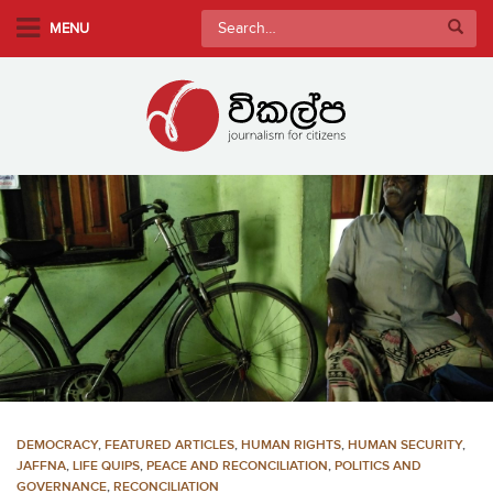
S
Search
MENU
k
for:
i
p
t
o
m
a
i
n
c
o
n
t
e
n
DEMOCRACY
,
FEATURED ARTICLES
,
HUMAN RIGHTS
,
HUMAN SECURITY
,
t
JAFFNA
,
LIFE QUIPS
,
PEACE AND RECONCILIATION
,
POLITICS AND
GOVERNANCE
,
RECONCILIATION