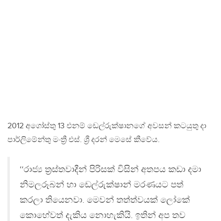
2012 අගෝස්තු 13 එනම් ඩෙල්රුක්ෂානගේ අවසන් කටයුතු දා
පාර්ලිමේන්තු මංත්‍රී එස්. ශ්‍රී දරන් මෙසේ කීවේය.
‘‘රාජ්‍ය ත‍්‍රස්තවාදීන් පිරිසක් විසින් අතපය කඩා දමා
නිමලරූබන් හා ඩෙල්රුක්ෂාන් මරණයට පත්
කරලා තියෙනවා. මෙවන් තත්ත්වයක් ලෝකේ
කොහේවත් දැකිය නොහැකියි. ඉතින් අප තව