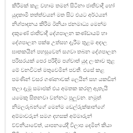
කිරීමක් කළ වහාම තමන් සිටිනා ජාතිවාදී හෝ
යුදකාමී තත්ත්වයන් මත සිට එයට අර්ථයන්
නිශ්පාදනය කිරීම ඊනියා ජනමාධ්‍ය මෙන්ම
දකුණේ ජාතිවාදී දේශපාලන කණ්ඩායම් හා
දේශපාලන පක්ෂ උත්සහ දැරීම තුළම අදාල
ඝාතකයින් පහසුවෙන් සගවා තබන දේශපාලන
පරිසරයක් පෙර පරිදිම පශ්චාත් යුද ලංකාව තුළ
මේ වනවිටත් මතුවෙමින් පවතී. එසේ කළ
පමණින් වසර ගණනාවක් ලෙයින් සහ යකඩින්
තලා දැමූ සමාජක් එය අමතක කරනු ඇතැයි
යමෙකු සිතනවා වන්නට පුලූවන. නමුත්
නිමලරූබන්ගේ මෙන්ම ඩෙල්රුක්ෂාන්ගේ
අම්මාවරුන් සමග දහසක් අම්මාරුන්
ව්ව්නියාවේත්, යාපනයේදී විලාප දෙමින් කියා