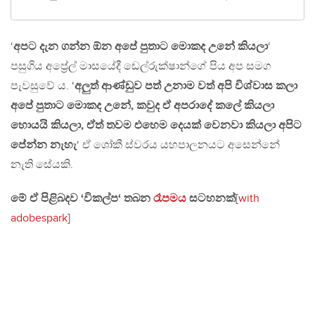
‘
අපට දැන ගන්න ඕන අපේ පුතාට මොකද උනේ කියලා
‘
පසුගිය අප්‍රේල් මාසයේදී ඩෙල්රුක්ෂාන්ගේ පිය අප සමග
පැවසුවේ ය. ‘
අලුත් ආණ්ඩුව පත් උනාම වත් අපි විශ්වාස කලා
අපේ පුතාට මොකද උනේ, කවුද ඒ අපරාදේ කලේ කියලා
හොයයි කියලා, ඒත් තවම එහෙම දෙයක් වෙනවා කියලා අපිට
පේන්න නැහැ
‘ ඒ ශෝකී ස්වරය යහපාලනයට අසෙන්නේ
නැති සේයකි.
මේ ඒ පිළිබදව ‘විකල්ප‘ තබන
රෑපමය
සටහනක්
[
with
adobespark
]