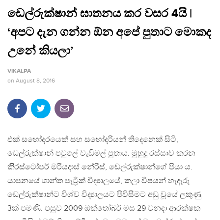
ඩෙල්රුක්ෂාන් ඝාතනය කර වසර 4යි |
‘අපට දැන ගන්න ඕන අපේ පුතාට මොකද
උනේ කියලා’
VIKALPA
on
August 8, 2016
එක් සහෝදරයෙක් සහ සහෝදරියන් තිදෙනෙක් සිටි,
ඩෙල්රුක්ෂාන් පවුලේ වැඩිමල් පුතාය. මුහුදු රස්සාව කරන
කි‍්‍රිස්ටෝපර් මරියදාස් නේරිස්, ඩෙල්රුක්ෂාන්ගේ පියා ය.
යාපනයේ ශාන්ත පැට්‍රික් විද්‍යාලයේ, කලා විෂයන් හැදැරූ
ඩෙල්රුක්ෂාන්ට විශ්ව විද්‍යාලයට පිවිසීමට අඩු වූයේ ලකුණු
3ක් පමණි. පසුව 2009 ඔක්තෝබර් මස 29 වනදා ආරක්ෂක