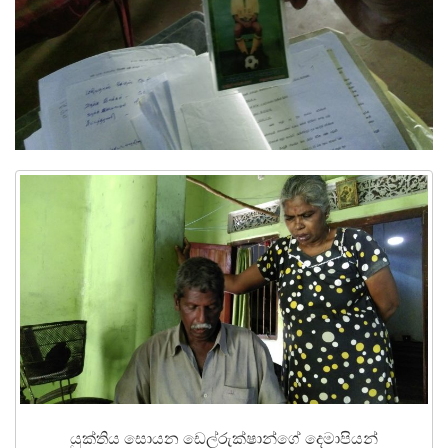
යුක්තිය සොයන ඩෙල්රුක්ෂාන්ගේ දෙමාපියන්