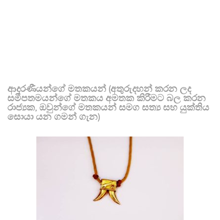
ආදරණීයන්ගේ මතකයන් (අතුරුදහන් කරන ලද
සමීපතමයන්ගේ මතකය අමතක කිරීමට බල කරන
රාජ්‍යක, ඔවුන්ගේ මතකයන් සමග සත්‍ය සහ යුක්තිය
සොයා යන ගමන් ගැන)