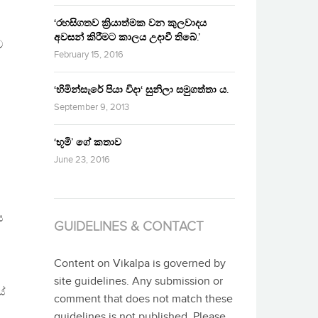
‘රහසිගතව ක්‍රියාත්මක වන කුලවාදය
අවසන් කිරීමට කාලය උදාවී තිබේ.’
ව
February 15, 2016
‘හිමින්සැරේ පියා විදා‘ සුනිලා සමුගත්තා ය.
September 9, 2013
‘භූමි’ ගේ කතාව
June 23, 2016
ය
GUIDELINES & CONTACT
Content on Vikalpa is governed by
site guidelines. Any submission or
ේ
comment that does not match these
guidelines is not published. Please