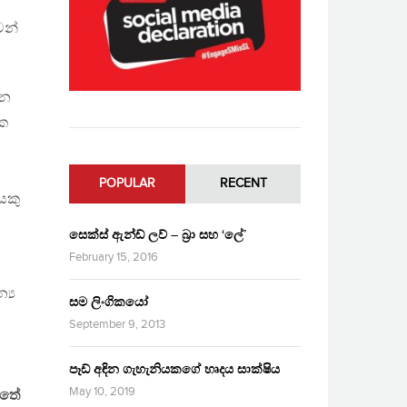
වන්
වන
ික
POPULAR
RECENT
ෙකු
සෙක්ස් ඇන්ඩ් ලව් – බ්‍රා සහ ‘ලේ’
February 15, 2016
්‍ය
සම ලිංගිකයෝ
September 9, 2013
පෑඩ් අඳින ගැහැනියකගේ හෘදය සාක්ෂිය
May 10, 2019
්තේ