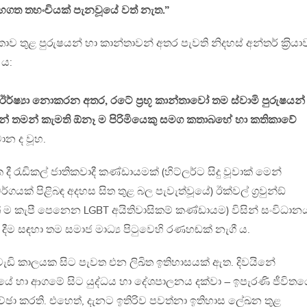
 සහගත තහංචියක් පැනවූයේ වත් නැත.”
ලංකාව තුළ පුරුෂයන් හා කාන්තාවන් අතර පැවති නිදහස් අන්තර් ක‍්‍රියා
 ය:
ඊර්ෂ්‍යා නොකරන අතර, රටේ ප‍්‍රභූ කාන්තාවෝ තම ස්වාමි පුරුෂයන්
රයෙන් තමන් කැමති ඕනෑ ම පිරිමියෙකු සමග කතාබහේ හා කතිකාවේ
ාන ද වූහ.
ී රැඩිකල් ජාතිකවාදී කණ්ඩායමක් (හිට්ලර්ට සිදු වූවාක් මෙන්
යක් පිළිබඳ අදහස සිත තුළ බල පැවැත්වූයේ) ඊක්වල් ග‍්‍රවුන්ඞ්
ත් ම කැපී පෙනෙන LGBT අයිතිවාසිකම් කණ්ඩායම) විසින් සංවිධාන
 සඳහා තම සමාජ මාධ්‍ය පිටුවෙහි රණහඬක් නැගී ය.
 වැඩි කාලයක සිට පැවත එන ලිඛිත ඉතිහාසයක් ඇත. දිවයිනේ
 හා ආගමේ සිට යුද්ධය හා දේශපාලනය දක්වා – ඉපැරණි ජීවිතය
්ඡා කරති. එහෙත්, දැනට ඉතිරිව පවත්නා ඉතිහාස ලේඛන තුළ