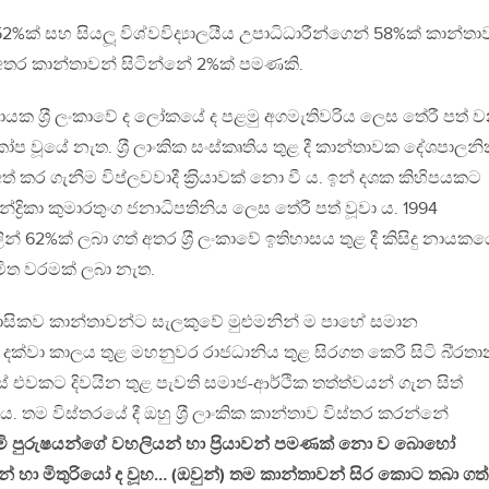
2%ක් සහ සියලූ විශ්වවිද්‍යාලයීය උපාධිධාරීන්ගෙන් 58%ක් කාන්තා
අතර කාන්තාවන් සිටින්නේ 2%ක් පමණකි.
ායක ශ‍්‍රී ලංකාවේ ද ලෝකයේ ද පළමු අගමැතිවරිය ලෙස තේරී පත් 
 කෝප වූයේ නැත. ශ‍්‍රී ලාංකික සංස්කෘතිය තුළ දී කාන්තාවක දේශපාලන
 කර ගැනීම විප්ලවවාදී ක‍්‍රියාවක් නො වී ය. ඉන් දශක කිහිපයකට
‍රිකා කුමාරතුංග ජනාධිපතිනිය ලෙස තේරී පත් වූවා ය. 1994
 62%ක් ලබා ගත් අතර ශ‍්‍රී ලංකාවේ ඉතිහාසය තුළ දී කිසිදු නායකය
මිත වරමක් ලබා නැත.
ඓතිහාසිකව කාන්තාවන්ට සැලකුවේ මුළුමනින් ම පාහේ සමාන
 දක්වා කාලය තුළ මහනුවර රාජධානිය තුළ සිරගත කෙරී සිටි බි‍්‍රතාන
් එවකට දිවයින තුළ පැවති සමාජ-ආර්ථික තත්ත්වයන් ගැන සිත්
. තම විස්තරයේ දී ඔහු ශ‍්‍රී ලාංකික කාන්තාව විස්තර කරන්නේ
ාමි පුරුෂයන්ගේ වහලියන් හා ප‍්‍රියාවන් පමණක් නො ව බොහෝ
 හා මිතුරියෝ ද වූහ… (ඔවුන්) තම කාන්තාවන් සිර කොට තබා ගත