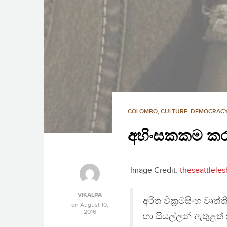
COLOMBO
,
CULTURE
,
DEMOCRAC
අහිංසකකම කර
Image Credit:
theseattleles
VIKALPA
අරිත වික‍්‍රමසිංහ වෘ
on
August 10,
2016
හා සියල්ලන් ඇතුළත් ක