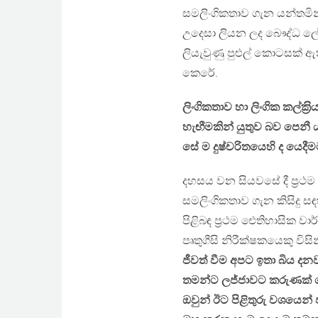
සමලිංගිකතාව ගැන යන්තමින
උදෙසා ලියන ලද බෞද්ධ ල
ලියැවුණු පුළුල් කොටසක් ඇ
කෙරේ.
ලිංගිකතාව හා ලිංගික කල්ක‍්‍
හැඟීමකින් යුතුව බව පෙනී
සේ ම දුෂ්චරිතයෙහි ද යෙදීමට
දහසය වන සියවසේ දී ප‍්‍ර
සමලිංගිකතාව ගැන කිසිදු සඳහ
පිළිබඳ ප‍්‍රථම ඓතිහාසික 
පෘතුගීසි නිරීක්ෂකයෙකු විසි
ජීවත් වීම අපට ඉතා බිය දන
තමන්ට ලජ්ජාවට කරුණක් නො 
ඔවුන් ඊට පිළිතුරු වශයෙන