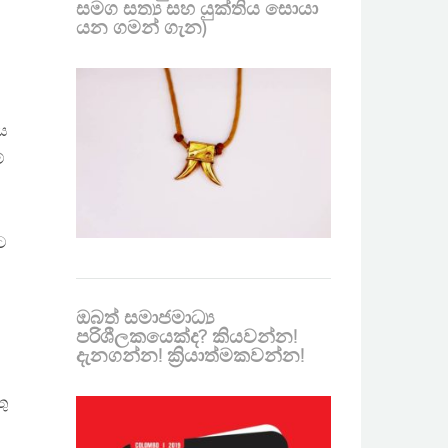
සමග සත්‍ය සහ යුක්තිය සොයා
යන ගමන් ගැන)
ිය
්
ට
ඔබත් සමාජමාධ්‍ය
පරිශීලකයෙක්ද? කියවන්න!
දැනගන්න! ක්‍රියාත්මකවන්න!
ු