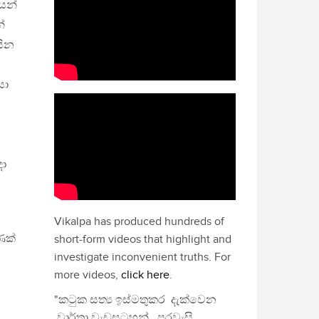
යන්
්
යින
සා
දා
Vikalpa has produced hundreds of
ණක්
short-form videos that highlight and
investigate inconvenient truths. For
more videos,
click here
.
"කටුක සත්‍ය ඉස්මතුකර දැක්වෙන
වාර්තා වැඩසටහන්, පුරවැසි