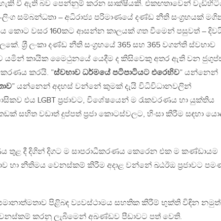
ැකි වී ඇති බව පෙන්නුම් කරන සාක්ෂියකි. එකඟතාවෙන් වැඩිහිටි
ග සම්බන්ධතා – අධිරාජ්‍ය පරිමාණයේ දණ්ඩ නීති සංග‍්‍රහයක් මගින
රණය කොට වසර 160කට ආසන්න කාලයක් ගත වීමෙන් පසුවත් – දිව
ේ. ශ‍්‍රී ලංකා දණ්ඩ නීති සංග‍්‍රහයේ 365 සහ 365 වගන්ති ස්වභාව
 යමින් කායික මෛථුනයේ යෙදීම ද කිසිවෙකු අතර ඇති වන ජුගුප්
ීකරණය කරයි. ”
ස්වභාව ධර්මයේ පටිපාටියට එරෙහිව
” යන්නෙන්
තාව
” යන්නෙන් අදහස් වන්නේ කුමක් දැයි විධිවිධානවලින්
ිකව එය LGBT ප‍්‍රජාවට, විශේෂයෙන් ම රැකවරණය හා යුක්තිය
් සහිත වඩාත් දුප්පත් ප‍්‍රජා කොටස්වලට, හිංසා කිරීම සඳහා යො
රණය තුළ දී දිගින් දිගට ම සාපරාධීකරණය කෙරෙන එක ම කණ්ඩායම
නතාව හා නීතිමය වෙනස්කම් කිරීම අදාළ වන්නේ ඛඨඊඔ ප‍්‍රජාවට පම
මානාත්මතාව පිළිබඳ ව්‍යවස්ථාමය සහතික කිරීම් භුක්ති විඳින නමුත්
නස්කම් කරනු ලැබීමෙන් අඛණ්ඩව පීඩාවට පත් වෙති.