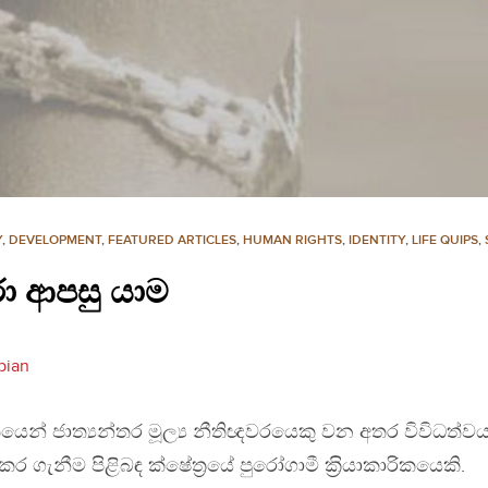
Y
,
DEVELOPMENT
,
FEATURED ARTICLES
,
HUMAN RIGHTS
,
IDENTITY
,
LIFE QUIPS
,
ා ආපසු යාම
bian
ත්තියෙන් ජාත්‍යන්තර මූල්‍ය නීතිඥවරයෙකු වන අතර විවිධත්ව
ර ගැනීම පිළිබඳ ක්ෂේත‍්‍රයේ පුරෝගාමී ක‍්‍රියාකාරිකයෙකි.