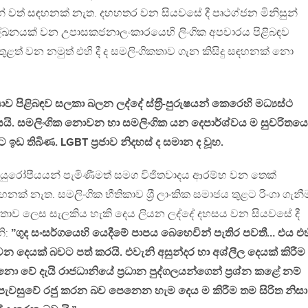
් වත් සඳහනක් නැත. දහහතර වන සියවසේ දී පෘථග්ජන මිනිසුන්
ේඛනයක් වන උපාසකජනාලංකාරයෙහි ලිංගික අපචාරය පිළිබඳව
තුළත් වන නමුත් එහි දී ද සමලිංගිකතාව ගැන කිසිදු සඳහනක් නො
රියාව පිළිබඳව සලකා බලන ලද්දේ ස්ත‍්‍රී-පුරුෂයන් කෙරෙහි මධ්‍යස්ථ
 යයි. සමලිංගික නොවන හා සමලිංගික යන දෙපාර්ශ්වය ම සුචරිතයෙ
 ඉඩ තිබිණ. LGBT ප‍්‍රජාව නිදහස් ද සමාන ද වූහ.
ථම යුරෝපීයයන් පැමිණීමත් සමග විජිතවාදය ආරම්භ වන තෙක්
නක් නැත. සමලිංගික භීතිකාව ශ‍්‍රී ලාංකික සමාජය තුළට රිංගා ගැනී
වාර්තාව ලෙස සැලකිය හැකි දෙය ලියන ලද්දේ දහසය වන සියවසේ දී
නි:
”ගුද සංසර්ගයෙහි යෙදීමේ පාපය බෙහෙවින් පැතිර පවතී… එය එහ
වන දෙයක් බවට පත් කරයි. එවැනි අසුන්දර හා අශ්ලීල දෙයක් කිරීම
වේ දැයි රාජධානියේ ප‍්‍රධාන පුද්ගලයන්ගෙන් ප‍්‍රශ්න කළේ නම්
් පැවසුවේ රජු කරන බව පෙනෙන හැම දෙය ම කිරීම තම සිරිත නිසා