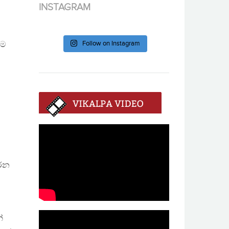
INSTAGRAM
Follow on Instagram
ෑම
කරන
්