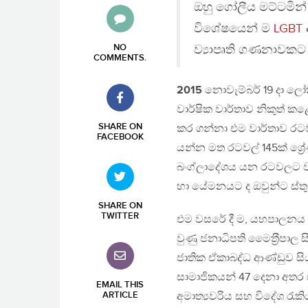
ඔහු ගෝලීය මට්ටමින්
විශේෂයෙන් ම
LGBT
අ
NO
ව්‍යාපෘති ගණනාවකට
COMMENTS
.
2015
නොවැම්බර් 19 දා ලෝක 
වාර්ෂික වාර්තාව නිකුත් ක
SHARE ON
කර ගන්නා එම වාර්තාව රටවල
FACEBOOK
යන්න මත රටවල් 145ක් ශ්‍රේ
බංග්ලාදේශය යන රටවලට වඩා
හා යේමනයට ද ඔවුන්ට ස්තු
SHARE ON
TWITTER
එම වසරේ දී ම, යහපාලනය හා 
වුණු ජනාධිපති මෛත‍්‍රීපාල ස
ජාතික ඒකාබද්ධ ආණ්ඩුව සිය
සාමාජිකයන් 47 දෙනා අතර 
EMAIL THIS
ARTICLE
අමාත්‍යවරිය සහ විදේශ රැකි