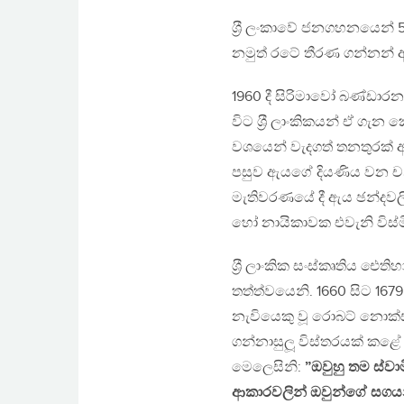
ශ‍්‍රී ලංකාවේ ජනගහනයෙන් 5
නමුත් රටේ තීරණ ගන්නන් 
1960 දී සිරිමාවෝ බණ්ඩාරන
විට ශ‍්‍රී ලාංකිකයන් ඒ ගැන
වශයෙන් වැදගත් තනතුරක් අත්
පසුව ඇයගේ දියණිය වන චන්ද්
මැතිවරණයේ දී ඇය ඡන්දවලින්
හෝ නායිකාවක එවැනි විස්
ශ‍්‍රී ලාංකික සංස්කෘතිය 
තත්ත්වයෙනි. 1660 සිට 1679
නැවියෙකු වූ රොබට් නොක්ස
ගන්නාසුලූ විස්තරයක් කළේ ය
මෙලෙසිනි:
”ඔවුහු තම ස්ව
ආකාරවලින් ඔවුන්ගේ සගයන්