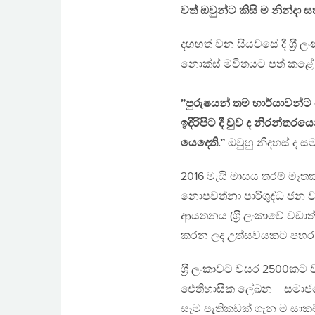
වත් ඔවුන්ට කිසි ම නින්දා
දහහත් වන සියවසේ දී ශ‍්‍රී 
නොක්ස් මවිතයට පත් කළේ
”පුරුෂයන් තම භාර්යාවන්ට 
ඉදිරිපිට දී වුව ද නිරන්ත
යෙදෙති.”
ඔවුහු නිදහස් ද සම
2016 මැයි මාසය තරම් මෑතක ද
නොපවත්නා පාරිශුද්ධ ජන වර්ග
ආයතනය (ශ‍්‍රී ලංකාවේ වඩා
කරන ලද උත්සවයකට පහර දීම
ශ‍්‍රී ලංකාවට වසර 2500කට
ඓතිහාසික ලේඛන – සමාජයේ
සෑම පැතිකඩක් ගැන ම සාකච