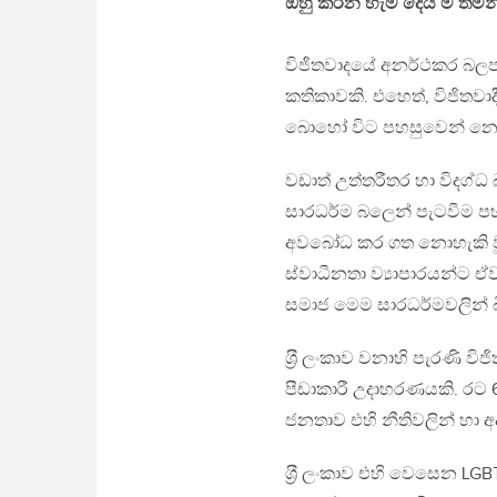
ඔහු කරන හැම දෙය ම තමන්
විජිතවාදයේ අනර්ථකර බලප
කතිකාවකි. එහෙත්, විජිතවා
බොහෝ විට පහසුවෙන් නො 
වඩාත් උත්තරීතර හා විදග්ධ
සාරධර්ම බලෙන් පැටවීම පහ
අවබෝධ කර ගත නොහැකි වූ 
ස්වාධීනතා ව්‍යාපාරයන්ට ඒ
සමාජ මෙම සාරධර්මවලින් බිඳ
ශ‍්‍රී ලංකාව වනාහි පැරණි
පීඩාකාරී උදාහරණයකි. රට 68
ජනතාව එහි නීතිවලින් හා අදහ
ශ‍්‍රී ලංකාව එහි වෙසෙන L