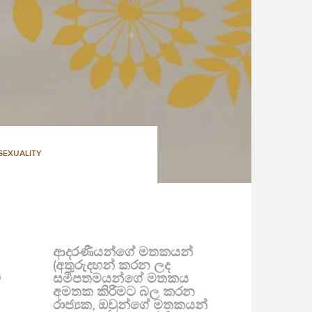
SEXUALITY
ආදරණීයන්ගේ මතකයන්
(අතුරුදහන් කරන ලද
ය
සමීපතමයන්ගේ මතකය
අමතක කිරීමට බල කරන
රාජ්‍යක, ඔවුන්ගේ මතකයන්