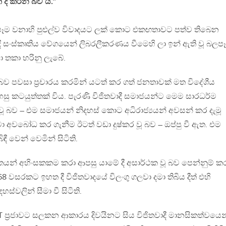
 ද කරන බව යි.”
ෑම වනාහි පුළුල්ව විවාදයට ලක් කොට එකඟතාවට පත්ව තිබෙන
දී සංස්කෘතිය වේගයෙන් ලිබරලීකරණය වීමෙහි ලා ඉන් ඇති වූ බලප
තකා හරිනු ලැබේ.
 බව පවසා ප‍්‍රචාරය කරමින් යටත් කර ගත් ජනතාවක් මත විදේශීය
සු කටයුත්තක් විය. පැරණි විජිතවාදී සමාජයන්ට මෙම සාරධර්ම
බව – එම සමාජයන් නිදහස් කොට අධිරාජ්‍යයන් අවසන් කර දැමූ
වා අවබෝධ කර ගැනීම ඊටත් වඩා දුෂ්කර වූ බව – ඔප්පු වී ඇත. එම
ී වෙන් වෙමින් සිටිති.
 විජිතයන් අහිංසකකම කරා ආපසු යාමේ දී අසාර්ථක වූ බව පෙන්නුම් 
 වසරකට ඉහත දී විජිතවාදයේ විලංගු ගලවා දමා තිබිය දීත් එහි
ස්වලින් සීමා වී සිටිති.
GBT ප‍්‍රජාවට සලකන ආකාරය දිවයිනට සිය විජිතවාදී මානසිකත්වයෙන