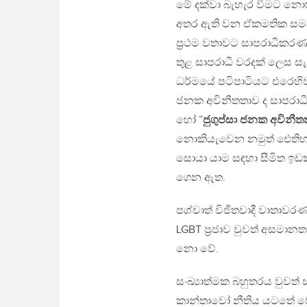
මේ දක්වා බැහැර වීමට නොහ
අතර ඇති වන ඒකමතික සම-ලිං
ප‍්‍රථම වතාවට සාපරාධීක
තුළ සාපරාධී වරදක් ලෙස සැලක
ධර්මයේ පටිපාටියට එරෙහිව
ජනක අවිනීතතාව ද සාපරාධ
හෝ ”
ජුගුප්සා ජනක අවිනීත
නොකියැවෙන නමුත් ඓතිහාස
සොයා යාම සඳහා සීමිත ඉඩකඩක
ගෙන ඇත.
පශ්චාත් විජිතවාදී වාතාව
LGBT ප‍්‍රජාව වුවත් අසමා
නො වේ.
සංඛ්‍යාත්මක බහුතරය වුවත් ස
කාන්තාවෝ නීතිය යටතේ වෙ