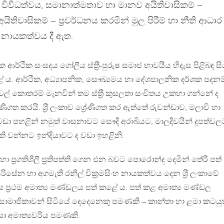
 විවිධත්වය, සමානාත්මතාව හා මානව අයිතිවාසිකම් –
යිතිවාසිකම් – ප‍්‍රවර්ධනය කරමින් මුල පිරීම් හා නීති ආධාර
 නායකත්වය දී ඇත.
ආර්ථික සංසදය ගෝලීය ස්ත‍්‍රී-පුරුෂ සමාජ භාවයීය හිදැස පිළිබඳ ස
ළේ ය. ආර්ථික, අධ්‍යාපනික, සෞඛ්‍යමය හා දේශපාලනික දර්ශක පදනම
් කොතරම් මැනවින් තම ස්ත‍්‍රී කුසලතා සංචිතය උකහා ගන්නේ ද
ණිගත කරයි. ශ‍්‍රී ලංකාව ශ්‍රේණිගත කර ඇත්තේ රුවන්ඩාව, මලාවි හා
 පහළින් නමුත් වාසනාවට සෞදි අරාබියට, මාලදිවයින් දූපත්වල
ති වන්නට ඉන්දියාවට ද වඩා ඉහළිනි.
ප‍්‍රගතිශීලී ප‍්‍රතිපත්ති ගෙන එන බවට පොරොන්දු දෙමින් තේරී පත්
ිරිසේන හා අගමැති රනිල් වික‍්‍රමසිංහ නායකත්වය දෙන ශ‍්‍රී ලංකාවේ
 ප‍්‍රථම අමාත්‍ය මණ්ඩලය පත් කළේ ය. පත් කළ අමාත්‍ය මණ්ඩල
සාමාජිකාවන් සිටියේ දෙදෙනෙකු පමණකි – කාන්තා හා ළමා කටයුත
යා අමාත්‍යවරිය පමණකි.