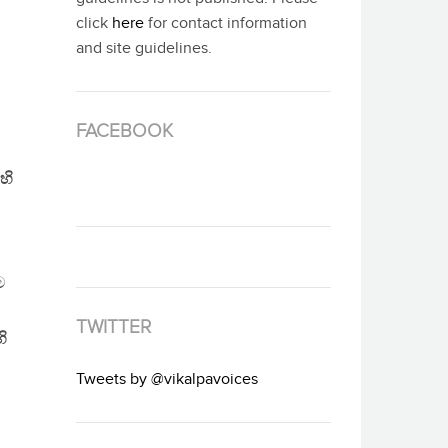
click
here
for contact information
and site guidelines.
FACEBOOK
හි
ම
TWITTER
ි
Tweets by @vikalpavoices