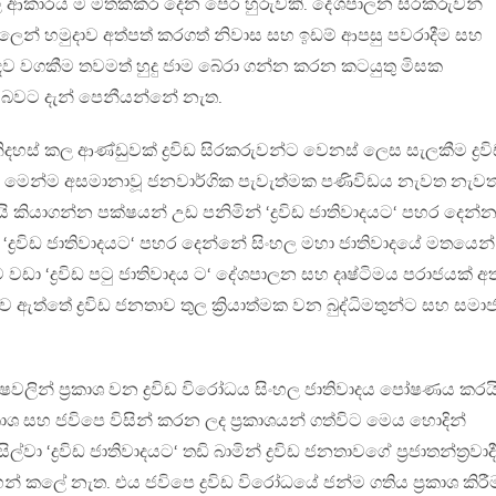
යා කල ආකාරය ම මතක්කර දෙන පෙර හුරුවකි. දේශපාලන සිරකරුවන්
ලෙන් හමුදාව අත්පත් කරගත් නිවාස සහ ඉඩම් ආපසු පවරාදීම සහ
බදව වගකීම තවමත් හුදු ජාම බේරා ගන්න කරන කටයුතු මිසක
 බවට දැන් පෙනීයන්නේ නැත.
දහස් කල ආණ්ඩුවක් ද්‍රවිඩ සිරකරුවන්ට වෙනස් ලෙස සැලකීම ද්‍රව
ක් මෙන්ම අසමානාවූ ජනවාර්ගික පැවැත්මක පණිවිඩය නැවත නැවත
යි කියාගන්න පක්ෂයන් උඩ පනිමින් ‘ද්‍රවිඩ ජාතිවාදයට‘ පහර දෙන්
 ‘ද්‍රවිඩ ජාතිවාදයට‘ පහර දෙන්නේ සිංහල මහා ජාතිවාදයේ මතයෙන්
ඩා ‘ද්‍රවිඩ පටු ජාතිවාදය ට‘ දේශපාලන සහ දෘෂ්ටිමය පරාජයක් අත
ඇත්තේ ද්‍රවිඩ ජනතාව තුල ක්‍රියාත්මක වන බුද්ධිමතුන්ට සහ සමා
වලින් ප්‍රකාශ වන ද්‍රවිඩ විරෝධය සිංහල ජාතිවාදය පෝෂණය කරයි
ශ සහ ජවිපෙ විසින් කරන ලද ප්‍රකාශයන් ගත්විට මෙය හොදින්
ල්වා ‘ද්‍රවිඩ ජාතිවාදයට‘ තඩි බාමින් ද්‍රවිඩ ජනතාවගේ ප්‍රජාතන්ත්‍රවාදී
දහන් කලේ නැත. එය ජවිපෙ ද්‍රවිඩ විරෝධයේ ජන්ම ගතිය ප්‍රකාශ කිරී