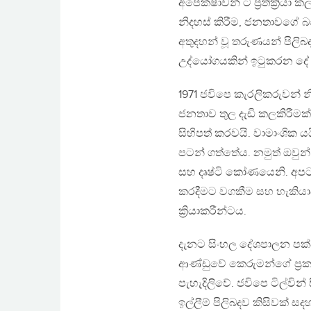
අපේක්ෂාවන් ට ප්‍රතික්‍රි
නිදහස් කිරීම, ජනතාවගේ බ
අතුදහන් වූ තරුණයන් පිලි
උද්යෝගයකින් ඉටුකරන දේ
1971 ජවිපෙ කැරලිකරුවන් නි
ජනතාව තුල දැඩි කලකිරීම
සිහිපත් කරවයි. වාමාංශික ය
පටන් ගත්තේය. නමුත් ඔවුන්
සහ දෘෂ්ටි කෝණයෙනි. අපට ව
කරදීමට වගකීම සහ හැකියාව 
ක්‍රියාකරීන්ටය.
දැනට සිංහල දේශපාලන පක්ෂ
ආණ්ඩුවේ කෙරුමන්ගේ ප්‍රකා
පැහැදිලිවේ. ජවිපෙ ටිල්වින් සි
ඉල්ලීම් පිලිබදව කිසිවක් ස