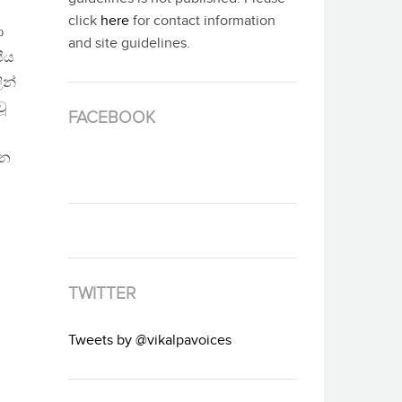
click
here
for contact information
ා
and site guidelines.
පීය
ින්
ූ
FACEBOOK
වන
TWITTER
Tweets by @vikalpavoices