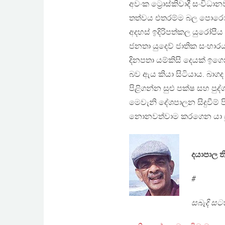
අවංක ට්‍රොස්කිවාදී සංවි
තත්වය එතරම්ම බල පොරොත්ත
අදහස් ඉදිරිපත්කල යුරෝපීය 
ජනතා යුදෙව් ජාතික සංහාරය
දිනපතා යම්කිසි දෙයක් ඉ
බව ඇය කියා සිටියාය. බාග
පිළිගන්න සුළු පක්ෂ සහ ප
මෙවැනි දේශපාලන සිදුවීම් ප
නොනවත්වාම කරගෙන යා යු
දයාපාල 
#
සබැදි සට