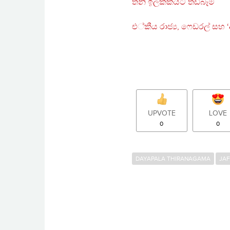
තනි ඉලක්කයට තඩිබෑම
එ්කීය රාජ්‍ය, ෆෙඩරල් සහ 
UPVOTE
LOVE
0
0
DAYAPALA THIRANAGAMA
JAF