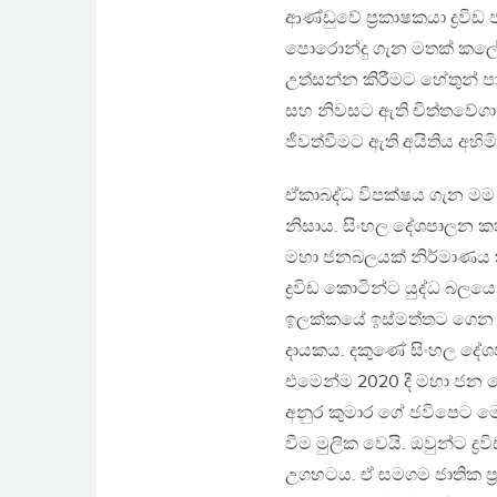
ආණ්ඩුවේ ප්‍රකාෂකයා ද්‍ර
පොරොන්දු ගැන මතක් කලේ
උත්සන්න කිරීමට හේතුන් 
සහ නිවසට ඇති චිත්තවේගා
ජීවත්වීමට ඇති අයිතිය අහ
ඒකාබද්ධ විපක්ෂය ගැන මම
නිසාය. සිංහල දේශපාලන ක
මහා ජනබලයක් නිර්මාණය 
ද්‍රවිඩ කොටින්ට යුද්ධ බ
ඉලක්කයේ ඉස්මත්තට ගෙන එ
දායකය. දකුණේ සිංහල දේ
එමෙන්ම 2020 දී මහා ජන 
අනුර කුමාර ගේ ජවිපෙට මෙයට
වීම මුලික වෙයි. ඔවුන්ට
උගහටය. ඒ සමගම ජාතික ප්‍රශ