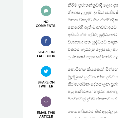
කිරීම ප්‍රජාතන්ත්‍රවාදී ලෙස
නිදහස ලැබුන දා සිට ජාති
මනස විකල්ව ගිය ජාතිවාද
NO
COMMENTS
.
කෙරෙහි ඇති මානවවාදයට වඩ
අතිශයින්ම කුරිරු යුද්ධයකට
ව්‍යසනය සහ යුද්ධයට පාදක
එතරම් බැරෑරුම් ලෙස සලකා
SHARE ON
FACEBOOK
ප්‍රශ්නයක් ලෙස ඉදිරිපත්වී ඇ
කොටින්ම කියතොත් විග්නේශ්
මුල්වුයේ යුද්ධය නිසා ද්‍
SHARE ON
තීරණාත්මක දේශපාලන ප්‍රශ්න
TWITTER
පටු ජාතිවාදය‘ නැවත පනගැන
පියවරවල් ද්‍රවිඩ ජනතාව
මෙය හරියටම තිස් අවුරුදු යු
EMAIL THIS
ARTICLE