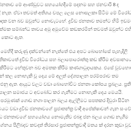
විඩ ජනතාව මේ ආණ්ඩුවට සහයෝගදීමේ පදනම සහ ජනවාරි 8 ද
 නැත. ඒවා තවමත් අතිශය චපල ලෙස නොසලකා සිටීම මේ විරෝ
පාදක වන බව ඔවුන්ට නොවැටහේ. ද්‍රවිඩ ජනතාව තමන්ට හිමි ඉඩ
ත්මක සම්බන්ධ තාවය අමු අමුවේම කඩකරමින් තවමත් ඔවුන්ට එහ
ිමි කොට ඇත.
 මෙහිදී කරුණු දක්වන්නේ නැත්තේ එය අපට බොහෝසේ පැහැදිලි
තිකාවතේ ද්‍රවිඩ විරෝධය සහ බලාපොරොත්තු කඩ කිරීම අවසානය
කිරීමට හේතුවන බව අමතක කිරීම කණගාටුදායකය. එසේ වුවහො
ලයෙන් කල නොහැකි වූ දෙය මේ අලුත් දේශපාලන පරම්පරාව තම
නු ඇත. ආයුධ වලට වඩා බොහෝවිට ජනතා කෝපය ප්‍රබලය. ප්‍රත
ශපාලන සමාජය ට අවබෝධ කර ගැනීමට නොහැකි දෙය මෙයයි.
පෙරමුණක් ගොඩ නගා පාලන බලය ඇල්ලීමට සපතකර දිවුරා සිටින
 වඩා ද්‍රවිඩ ජනතාවගේ ප්‍රජාතන්ත්‍ර වාදී අපේක්ෂාවන් ගැන සංවේ
 ද්‍රවිඩ ජනතාවගේ සහයෝගය නොමැතිව එබඳු ජන බලය ගොඩ නැගීම
්නය පිලිබදව කවදත් තිරසාර ප්‍රජාතන්ත්‍රවාදී මතය ක් දරන කුඩා වු