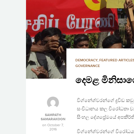
DEMOCRACY
,
FEATURED ARTICLE
GOVERNANCE
දෙමළ මිනිසාග
විග්නේශ්වරන්ගේ ද්‍රවිඩ කව
සංවිධානය කල විරෝධතා ව්
SAMPATH
සිංහල දේශප්‍රේමයේ අපකීර්ත
SAMARAKOON
on
October 7,
2016
විග්නේශ්වරන්ගේ විරෝධය පෑ