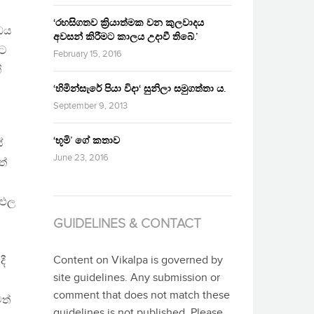
‘රහසිගතව ක්‍රියාත්මක වන කුලවාදය
ධය
අවසන් කිරීමට කාලය උදාවී තිබේ.’
මට
February 15, 2016
ි
‘හිමින්සැරේ පියා විදා‘ සුනිලා සමුගත්තා ය.
September 9, 2013
‘භූමි’ ගේ කතාව
ේ
June 23, 2016
ත්
ිඵල
GUIDELINES & CONTACT
Content on Vikalpa is governed by
දී
site guidelines. Any submission or
comment that does not match these
වත්
guidelines is not published. Please