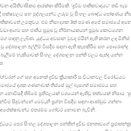
 දක්වන අයිතිවාසිකම ආරක්ෂා කිරීමකි. ‘ද්‍රවිඩ ජාතිකවාදයට‘ තඩි බෑම
වාදී පක්ෂවලට සහ පුද්ගලයන්ට උරුම වූ සිංහල බෞද්ධ පෝෂණය නි
ී කතිකාවතේ උමතුවය. එම නිසා දශක 3ක් පමණ අපේ සමාජයේ අන
ා ආගම සහ ජාතිය ප්‍රමුඛ වූ නිර්නායකයන් ප්‍රමුඛ කොටගෙන
 මග පාදනු ලැබිණ. යුද්ධය අවසාන වුවද එයින් ඇති කරන ලද මිනිස්
 වූ දේශපාලන ඉල්ලීම් විසදීම සදහා ඇති කැපකිරීම සහ පොරොන්දු
 බැලීමේ හැකියාවක් සිංහල දේශපාලන පන්ති වලට ඇත්ද යන්න
ත.
වරන් ගේ සහ අනෙක් ද්‍රවිඩ ක්‍රියාකාරී සංවිධානවල විරෝධයට
රවිඩ සමාජයේ දශක ගණනාවක් තිස්සේ මුල් බැසගත් සමාජමය සහ
 නොවිසදී තිබීමේ ප්‍රතිඵලයක් වශයෙන් ඇතිවූ තත්වයක් නිසාය. ‘ද්‍ර
්වීම සිදුවන්නේ මෙවැනි ප්‍රශ්න විසදීම සඳහා ආණ්ඩුව ගන්නා
ගේ අපේක්ෂාවන්ට එතරම්ම ගෝචර නොවන බැවිනි.
ද්ධයට පෙර සිංහල දේශපාලන පන්තීන් ද්‍රවිඩ ජනතාවගේ ප්‍රජාතන්ත්‍රව