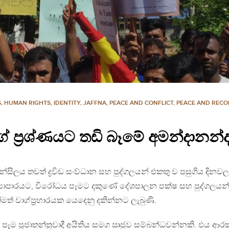
S
,
HUMAN RIGHTS
,
IDENTITY
,
JAFFNA
,
PEACE AND CONFLICT
,
PEACE AND RECO
ේ ප්‍රශ්ණයට තඩි බෑමේ අමන්දානන්
ුන්සිලය තවත් ද්‍රවිඩ සංව්ධාන සහ පුද්ගලයන් එකතු ව පසුගිය දිනවල
‍යාපාරයට, විරෝධය පෑමට දකුණේ දේශපාලන පක්ෂ සහ පුද්ගලයන
ිමත් වාග්ප්‍රහාරයක යෙදෙනු දකින්නට ලැබුණි.
ම ප්‍රජාතන්ත්‍රවාදී අයිතිය සමග ඍජුව සම්බන්ධවන්නකි. එය ආරක