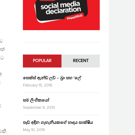
ිඩ
ත්
නට
POPULAR
RECENT
්
සෙක්ස් ඇන්ඩ් ලව් – බ්‍රා සහ ‘ලේ’
ජ
February 15, 2016
සම ලිංගිකයෝ
.
September 9, 2013
පෑඩ් අඳින ගැහැනියකගේ හෘදය සාක්ෂිය
May 10, 2019
මකි.