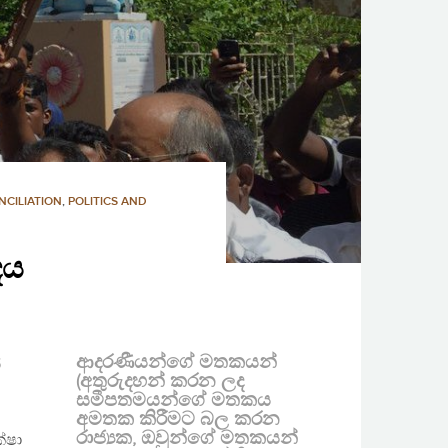
NCILIATION
,
POLITICS AND
දය
ආදරණීයන්ගේ මතකයන්
්
(අතුරුදහන් කරන ලද
සමීපතමයන්ගේ මතකය
අමතක කිරීමට බල කරන
රාජ්‍යක, ඔවුන්ගේ මතකයන්
්ෂා