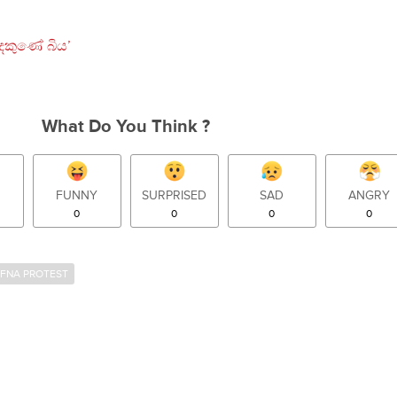
‘දකුණේ බිය’
What Do You Think ?
FUNNY
SURPRISED
SAD
ANGRY
0
0
0
0
FNA PROTEST