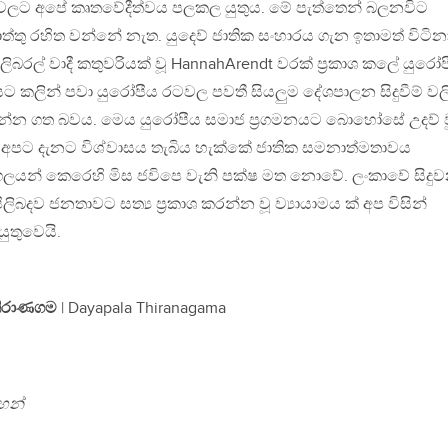
ධානවලට අපේ කෘතවේදීත්වය පලකල යුතුය. මේ පැත්තෙන් බලනවිට
ු රහිත වන්නේ නැත. යුදෙව් ජාතික සංහාරය ගැන ඉතාමත් විටින
ලිබරල් වාදී කතුවරියක් වූ HannahArendt වරක් ප්‍රකාශ කලේ යුරෝ
ට කලින් පවා යුරෝපීය රටවල පවතී සියලුම දේශපාලන සිදුවීම් වල
ගෙන්න ගත බවය. මෙය යුරෝපීය සමාජ ප්‍රගමනයට බොහෝසේ උදව් ව
ද අපට දැනට විශ්වාසය තැබිය හැක්කේ ජාතික සමනාත්මතාවය
ුද්ගලයන් කෙරෙහි මිස ජවිපෙ වැනි පක්ෂ මත නොවේ. ලංකාවේ සිදු
ිලිබදව ජනතාවට සත්‍ය ප්‍රකාශ කරන්න වූ ව්‍යායාමය ක් අප විසින්
තුවෙයි.
තිරාණගම
| Dayapala Thiranagama
හන්