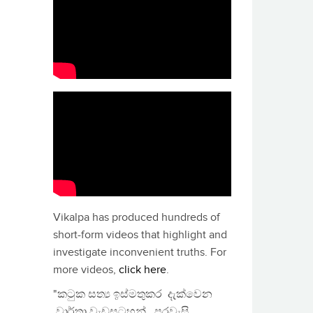
Vikalpa has produced hundreds of
short-form videos that highlight and
investigate inconvenient truths. For
more videos,
click here
.
"කටුක සත්‍ය ඉස්මතුකර දැක්වෙන
වාර්තා වැඩසටහන්, පුරවැසි