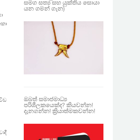
සමග සත්‍ය සහ යුක්තිය සොයා
යන ගමන් ගැන)
සා
ෙකා
ඔබත් සමාජමාධ්‍ය
විඩ
පරිශීලකයෙක්ද? කියවන්න!
දැනගන්න! ක්‍රියාත්මකවන්න!
ාදී