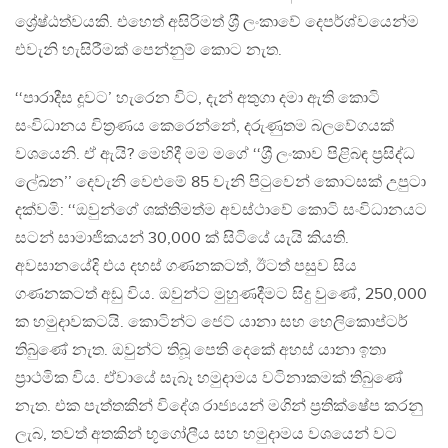
ශ්‍රේෂ්ඨත්වයකි. එහෙත් අසිරිමත් ශ‍්‍රී ලංකාවේ දෙපර්ශ්වයෙන්ම
එවැනි හැසිරීමක් පෙන්නුම් කොට නැත.
‘‘පාරාදීස දූවට’ හැරෙන විට, දැන් අතුගා දමා ඇති කොටි
සංවිධානය චිත‍්‍රණය කෙරෙන්නේ, දරුණුතම බලවේගයක්
වශයෙනි. ඒ ඇයි? මෙහිදී මම මගේ ‘‘ශ‍්‍රී ලංකාව පිළිබඳ ප‍්‍රසිද්ධ
ලේඛන’’ දෙවැනි වෙළුමේ 85 වැනි පිටුවෙන් කොටසක් උපුටා
දක්වමි: ‘‘ඔවුන්ගේ ශක්තිමත්ම අවස්ථාවේ කොටි සංවිධානයට
සටන් සාමාජිකයන් 30,000 ක් සිටියේ යැයි කියති.
අවසානයේදි එය දහස් ගණනකටත්, ඊටත් පසුව සිය
ගණනකටත් අඩු විය. ඔවුන්ට මුහුණදීමට සිදු වුණේ, 250,000
ක හමුදාවකටයි. කොටින්ට ජෙට් යානා සහ හෙලිකොප්ටර්
තිබුණේ නැත. ඔවුන්ට තිබූ පෙති දෙකේ අහස් යානා ඉතා
ප‍්‍රාථමික විය. ඒවායේ සැබෑ හමුදාමය වටිනාකමක් තිබුණේ
නැත. එක පැත්තකින් විදේශ රාජ්‍යයන් මගින් ප‍්‍රතික්ෂේප කරනු
ලැබ, තවත් අතකින් භූගෝලීය සහ හමුදාමය වශයෙන් වට