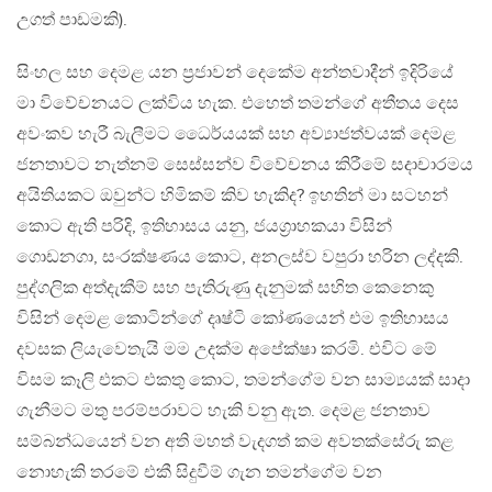
උගත් පාඩමකි).
සිංහල සහ දෙමළ යන ප‍්‍රජාවන් දෙකේම අන්තවාදීන් ඉදිරියේ
මා විවේචනයට ලක්විය හැක. එහෙත් තමන්ගේ අතීතය දෙස
අවංකව හැරී බැලීමට ධෛර්යයක් සහ අව්‍යාජත්වයක් දෙමළ
ජනතාවට නැත්නම් සෙස්සන්ව විවේචනය කිරීමේ සදාචාරමය
අයිතියකට ඔවුන්ට හිමිකම් කිව හැකිද? ඉහතින් මා සටහන්
කොට ඇති පරිදි, ඉතිහාසය යනු, ජයග‍්‍රාහකයා විසින්
ගොඩනගා, සංරක්ෂණය කොට, අනලස්ව වපුරා හරින ලද්දකි.
පුද්ගලික අත්දැකීම් සහ පැතිරුණු දැනුමක් සහිත කෙනෙකු
විසින් දෙමළ කොටින්ගේ දෘෂ්ටි කෝණයෙන් එම ඉතිහාසය
දවසක ලියැවෙතැයි මම උදක්ම අපේක්ෂා කරමි. එවිට මේ
විසම කෑලි එකට එකතු කොට, තමන්ගේම වන සාම්‍යයක් සාදා
ගැනීමට මතු පරම්පරාවට හැකි වනු ඇත. දෙමළ ජනතාව
සම්බන්ධයෙන් වන අති මහත් වැදගත් කම අවතක්සේරු කළ
නොහැකි තරමේ එකී සිදුවීම් ගැන තමන්ගේම වන