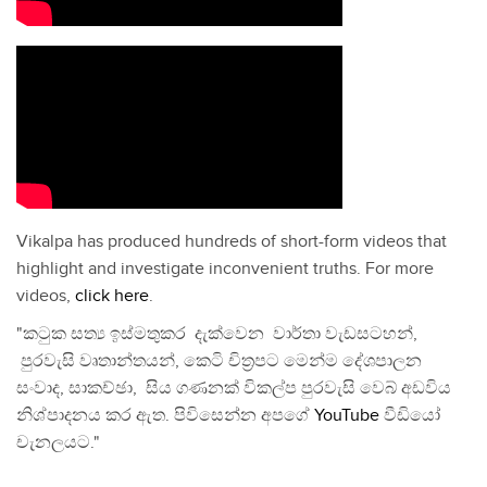
Vikalpa has produced hundreds of short-form videos that
highlight and investigate inconvenient truths. For more
videos,
click here
.
"කටුක සත්‍ය ඉස්මතුකර දැක්වෙන වාර්තා වැඩසටහන්,
පුරවැසි වෘතාන්තයන්, කෙටි චිත්‍රපට මෙන්ම දේශපාලන
සංවාද, සාකච්ඡා, සිය ගණනක් විකල්ප පුරවැසි වෙබ් අඩවිය
නිශ්පාදනය කර ඇත. පිවිසෙන්න අපගේ
YouTube
වීඩියෝ
චැනලයට."