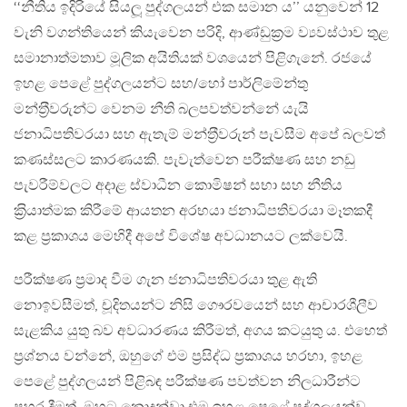
‘‘නීතිය ඉදිරියේ සියලූ පුද්ගලයන් එක සමාන ය’’ යනුවෙන් 12
වැනි වගන්තියෙන් කියැවෙන පරිදි, ආණ්ඩුක‍්‍රම ව්‍යවස්ථාව තුළ
සමානාත්මතාව මූලික අයිතියක් වශයෙන් පිළිගැනේ. රජයේ
ඉහළ පෙළේ පුද්ගලයන්ට සහ/හෝ පාර්ලිමේන්තු
මන්ත‍්‍රීවරුන්ට වෙනම නීති බලපවත්වන්නේ යැයි
ජනාධිපතිවරයා සහ ඇතැම් මන්ත‍්‍රීවරුන් පැවසීම අපේ බලවත්
කණස්සලට කාරණයකි. පැවැත්වෙන පරීක්ෂණ සහ නඩු
පැවරීම්වලට අදාළ ස්වාධීන කොමිෂන් සභා සහ නීතිය
ක‍්‍රියාත්මක කිරීමේ ආයතන අරභයා ජනාධිපතිවරයා මෑතකදී
කළ ප‍්‍රකාශය මෙහිදී අපේ විශේෂ අවධානයට ලක්වෙයි.
පරීක්ෂණ ප‍්‍රමාද වීම ගැන ජනාධිපතිවරයා තුළ ඇති
නොඉවසීමත්, චූදිතයන්ට නිසි ගෞරවයෙන් සහ ආචාරශීලීව
සැළකිය යුතු බව අවධාරණය කිරීමත්, අගය කටයුතු ය. එහෙත්
ප‍්‍රශ්නය වන්නේ, ඔහුගේ එම ප‍්‍රසිද්ධ ප‍්‍රකාශය හරහා, ඉහළ
පෙළේ පුද්ගලයන් පිළිබඳ පරීක්ෂණ පවත්වන නිලධාරීන්ට