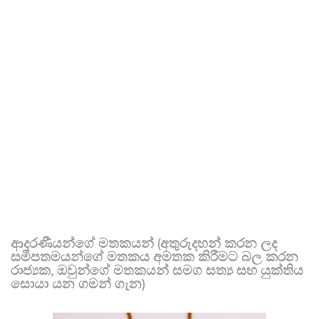
ආදරණීයන්ගේ මතකයන් (අතුරුදහන් කරන ලද
සමීපතමයන්ගේ මතකය අමතක කිරීමට බල කරන
රාජ්‍යක, ඔවුන්ගේ මතකයන් සමග සත්‍ය සහ යුක්තිය
සොයා යන ගමන් ගැන)