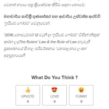
වෙනත් න්‍යාය පත‍්‍ර ක‍්‍රියාත්මක කිරීම සඳහා නොවේ.
මහාචාර්ය සාවිත‍්‍රී ගුණසේකර සහ ආචාර්ය උස්වත්ත ආරච්චි
‘ෆ‍්‍රයිඬේ ෆෝරම්’ වෙනුවෙන්.
*2016 නොවැම්බර් 12 වැනි දා ‘ෆ‍්‍රයිඬේ ෆෝරම්’ විසින් නිකුත්
කරන ලදThe Rulers’ Law & the Rule of Law නැමැති
ප‍්‍රකාශනයේ සිංහල පරිවර්තනය ‘යහපාලනය ලංකා’
අනුග‍්‍රහයෙනි
What Do You Think ?
UPVOTE
LOVE
FUNNY
0
0
0