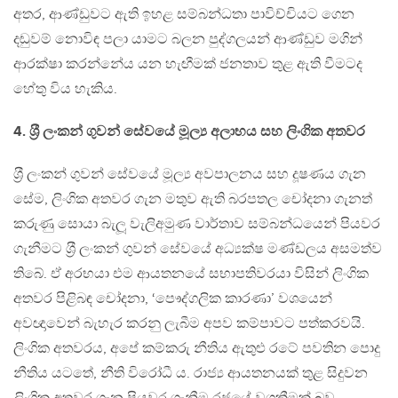
අතර, ආණ්ඩුවට ඇති ඉහළ සම්බන්ධතා පාවිච්චියට ගෙන
දඬුවම් නොවිඳ පලා යාමට බලන පුද්ගලයන් ආණ්ඩුව මගින්
ආරක්ෂා කරන්නේය යන හැඟීමක් ජනතාව තුළ ඇති වීමටද
හේතු විය හැකිය.
4. ශ‍්‍රී ලංකන් ගුවන් සේවයේ මූල්‍ය අලාභය සහ ලිංගික අතවර
ශ‍්‍රී ලංකන් ගුවන් සේවයේ මූල්‍ය අවපාලනය සහ දූෂණය ගැන
සේම, ලිංගික අතවර ගැන මතුව ඇති බරපතල චෝදනා ගැනත්
කරුණු සොයා බැලූ වැලිඅමුණ වාර්තාව සම්බන්ධයෙන් පියවර
ගැනීමට ශ‍්‍රී ලංකන් ගුවන් සේවයේ අධ්‍යක්ෂ මණ්ඩලය අසමත්ව
තිබේ. ඒ අරභයා එම ආයතනයේ සභාපතිවරයා විසින් ලිංගික
අතවර පිළිබඳ චෝදනා, ‘පෞද්ගලික කාරණා’ වශයෙන්
අවඥාවෙන් බැහැර කරනු ලැබීම අපව කම්පාවට පත්කරවයි.
ලිංගික අතවරය, අපේ කම්කරු නීතිය ඇතුළු රටේ පවතින පොදු
නීතිය යටතේ, නීති විරෝධී ය. රාජ්‍ය ආයතනයක් තුළ සිදුවන