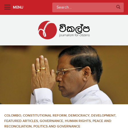
S
Search
MENU
k
for:
i
p
t
o
m
a
i
n
c
o
n
t
e
n
COLOMBO
,
CONSTITUTIONAL REFORM
,
DEMOCRACY
,
DEVELOPMENT
,
t
FEATURED ARTICLES
,
GOVERNANCE
,
HUMAN RIGHTS
,
PEACE AND
RECONCILIATION
,
POLITICS AND GOVERNANCE