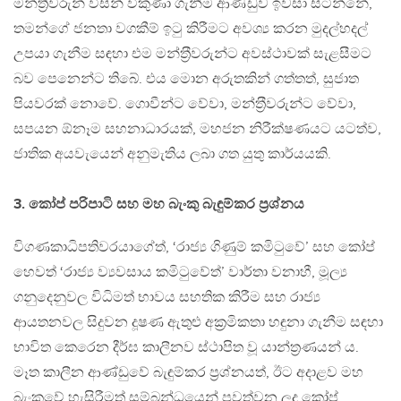
මන්ත‍්‍රීවරුන් විසින් විකුණා ගැනීම ආණ්ඩුව ඉවසා සිටින්නේ,
තමන්ගේ ජනතා වගකීම් ඉටු කිරීමට අවශ්‍ය කරන මුදල්හදල්
උපයා ගැනීම සඳහා එම මන්ත‍්‍රීවරුන්ට අවස්ථාවක් සැළසීමට
බව පෙනෙන්ට තිබේ. එය මොන අරුතකින් ගත්තත්, සුජාත
පියවරක් නොවේ. ගොවීන්ට වේවා, මන්ත‍්‍රීවරුන්ට වේවා,
සපයන ඕනෑම සහනාධාරයක්, මහජන නිරීක්ෂණයට යටත්ව,
ජාතික අයවැයෙන් අනුමැතිය ලබා ගත යුතු කාර්යයකි.
3. කෝප් පරිපාටි සහ මහ බැංකු බැඳුම්කර ප‍්‍රශ්නය
විගණකාධිපතිවරයාගේත්, ‘රාජ්‍ය ගිණුම් කමිටුවේ’ සහ කෝප්
හෙවත් ‘රාජ්‍ය ව්‍යවසාය කමිටුවේත්’ වාර්තා වනාහී, මූල්‍ය
ගනුදෙනුවල විධිමත් භාවය සහතික කිරීම සහ රාජ්‍ය
ආයතනවල සිදුවන දූෂණ ඇතුළු අක‍්‍රමිකතා හඳුනා ගැනීම සඳහා
භාවිත කෙරෙන දීර්ඝ කාලීනව ස්ථාපිත වූ යාන්ත‍්‍රණයන් ය.
මෑත කාලීන ආණ්ඩුවේ බැඳුම්කර ප‍්‍රශ්නයත්, ඊට අදාළව මහ
බැංකුවේ හැසිරීමත් සම්බන්ධයෙන් පවත්වන ලද කෝප්