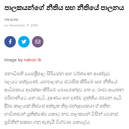
පාලකයන්ගේ නීතිය සහ නීතියේ පාලනය
VIKALPA
on
November 17, 2016
Image by:
nation.lk
ජනාධිපති මෛත‍්‍රීපාල සිරිසේන සහ වර්තමාන ආණ්ඩුව
බලයට පත්වුණේ, යහපාලනය ස්ථාපිත කිරීමේ සහ නීතියේ
ආධිපත්‍යය ආරක්ෂා කිරීමේ පොරොන්දුව මත ය. රාජ්‍ය ආයතන
පරිහානියට යන සැටි, දූෂණය සහ දණ්ඩ මුක්තිය රජයන සැටි
දීර්ඝ කාලයක් තිස්සේ අත්දැක තිබූ ඡන්දදායකයා ඒ අතීත
භාවිතාවන් ප‍්‍රතික්ෂේප කොට නව පාලකයන් විසින් වෙනස්
ප‍්‍රමිතීන් සකසා ගනු ඇතැයි විශ්වාස කෙළේය.