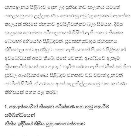
යහපාලනය පිළිබඳව දෙන ලද ප‍්‍රතිඥා නව පාලනය යටතේ
කෙළසනු සහ උල්ලංඝණය කෙරෙනු අවුරුදු දෙකකට ආසන්න
කාලයක් තිස්සේ ජනතාව ඉවසිලිවන්තව බලා සිටියහ. දීර්ඝ
කාලයක නොමනා පරිපාලනයක් විසින් ඇති කොට තිබෙන
බොහෝ අභියෝග පිළිබඳවත්, ප‍්‍රජාතන්ත‍්‍රවාදය ස්ථාපනය
කිරීමේලා නව ආණ්ඩුව ගෙන ඇති යහපත් පියවර පිළිබඳවත්
අවබෝධයක් අපට තිබේ. එසේ වෙතත්, ආණ්ඩුවේ ඇතැම්
ක‍්‍රියාකාරීත්වයන් සහ පැහැර හැරීම් හරහා ඇති වෙමින් පවතින
දුර්වල ආණ්ඩුකරණය පිළිබඳව ජනතාව වඩ වඩාත් දැනුවත්
වෙමින් සිටිති. ඒ අරභයා අපේ සැළකිල්ල යොමු වන කාරණා
කිහිපයක් පහත පළ කරමු:
1. පැවැත්වෙමින් තිබෙන පරීක්ෂණ සහ නඩු පැවරීම්
සම්බන්ධයෙන්
නීතිය ඉදිරියේ තිබිය යුතු සමානාත්මතාව