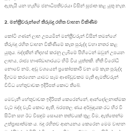
ඇතැයි යන හැඟීම ජනාධිපතිවරයා විසින් සුජාත කළ යුතු නැත.
2. මන්ත‍්‍රීවරුන්ගේ තීරුබදු රහිත වාහන විකිණීම
කෝටි ගණන් ලාභ උපයමින් මන්ත‍්‍රීවරුන් විසින් තමන්ගේ
තීරුබදු රහිත වාහන විකිණීමේ කැත පුරුද්ද වහා නතර කළ
යුතුය. බද්දකින් නිදහස් කරනු ලැබීමේ පිහිටෙන් ඔවුන් උපයන
ලාභය, රාජ්‍ය භාණ්ඩාගාරයට හිමි විය යුත්තකි. නීති විරෝධී
නොවේ නම්, අඩු වශයෙන් ප‍්‍රකෝපකාරී වන මේ කැත පුරුද්ද
දිගටම කරගෙන යාමට සෑම ආණ්ඩුවකම මැති ඇමතිවරුන්
විවිධ හේතුවාචක ඉදිරිපත් කොට තිබේ.
මෙවැනි හේතුවාචක ඉදිරිපත් කෙරෙන්නේ, ආන්දෝලනාත්මක
වැට් බද්ද වැඩි කොට ඇති, බරපතල ණය අර්බුදයක රට හිර වී
සිටින සහ ඊට විසඳුම් සොයන තත්වයක් තුළ වීම, ඇත්තෙන්ම
උත්ප‍්‍රාසාත්මක ය. බදු රහිතව ආනයනය කෙරෙන මෙම වාහන