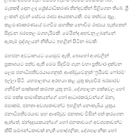
ලිංගික අතවර ගැන පියවර ගැනීම රජයේ වගකීමක් බව,
මෑතකදී දෙන ලද ශ්‍රේෂ්ඨාධිකරණ තීන්දුවකින් පිළිගෙන තිබේ. ශ‍්‍රී
ලංකන් ගුවන් සේවය රාජ්‍ය ආයතනයකි. එම තත්වය තුළ,
කළමණාකරණයේ වගවීම සහතික නොවීම රාජ්‍යය පැත්තෙන්
සිදුවන බරපතල මගහැරීමකි. මෙයින්ද අඟවනු ලබන්නේ
ඇතැම් පුද්ගලයන් නීතියට ඉහළින් සිටින බවකි.
මහජන අවධානයට යොමුව ඇති, බොහෝ අංශවලින්
ප‍්‍රකාශයට පත්ව ඇති මෙම සිදුවීම් ගැන වහා ප‍්‍රතිචාර දක්වන
ලෙස ජනාධිපතිවරයාගෙනුත්, ආණ්ඩුවෙනුත් ‘ෆ‍්‍රයිඬේ ෆෝරම්’
ඉල්ලා සිටී. යහපාලනය අරභයා කළ යුතු කැපවීම් බරසාරව
ගනිමින් සාක්ෂාත් කරගත යුතු නම්, දේශපාලන පක්ෂවල හෝ
එම පක්ෂ සාමාජිකයන්ගේ හෝ ආධාරකරුවන්ගේ ඕනෑ
එපාකම්, ජනතා අවශ්‍යතාවන්ට ඉහළින් නොතැබිය යුතුය.
ජනාධිපතිවරයාව සහ ආණ්ඩුව ජනතාව විසින් පත් කරගෙන
ඇත්තේ, ඡන්දදායකයන්ගේ හෝ ජනතාවගේ අවශ්‍යතාවන්ට
කිසි සම්බන්ධතාවක් නැති පෞද්ගලික, දේශපාලනික හෝ