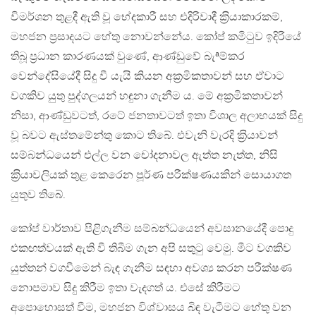
විමර්ශන තුළදී ඇති වූ භේදකාරී සහ එදිරිවාදී ක‍්‍රියාකාරකම්,
මහජන ප‍්‍රසාදයට හේතු නොවන්නේය. කෝප් කමිටුව ඉදිරියේ
තිබූ ප‍්‍රධාන කාරණයක් වුණේ, ආණ්ඩුවේ බැªම්කර
වෙන්දේසියේදී සිදු වී යැයි කියන අක‍්‍රමිකතාවන් සහ ඒවාට
වගකිව යුතු පුද්ගලයන් හඳුනා ගැනීම ය. මේ අක‍්‍රමිකතාවන්
නිසා, ආණ්ඩුවටත්, රටේ ජනතාවටත් ඉතා විශාල අලාභයක් සිදු
වූ බවට ඇස්තමේන්තු කොට තිබේ. එවැනි වැරදි ක‍්‍රියාවන්
සම්බන්ධයෙන් එල්ල වන චෝදනාවල ඇත්ත නැත්ත, නිසි
ක‍්‍රියාවලියක් තුළ කෙරෙන පූර්ණ පරීක්ෂණයකින් සොයාගත
යුතුව තිබේ.
කෝප් වාර්තාව පිළිගැනීම සම්බන්ධයෙන් අවසානයේදී පොදු
එකඟත්වයක් ඇති වී තිබීම ගැන අපි සතුටු වෙමු. මීට වගකිව
යුත්තන් වගවීමෙන් බැඳ ගැනීම සඳහා අවශ්‍ය කරන පරීක්ෂණ
නොපමාව සිදු කිරීම ඉතා වැදගත් ය. එසේ කිරීමට
අපොහොසත් වීම, මහජන විශ්වාසය බිඳ වැටීමට හේතු වන