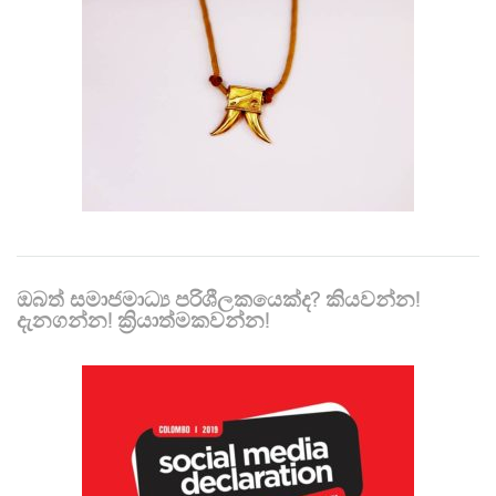
ඔබත් සමාජමාධ්‍ය පරිශීලකයෙක්ද? කියවන්න!
දැනගන්න! ක්‍රියාත්මකවන්න!