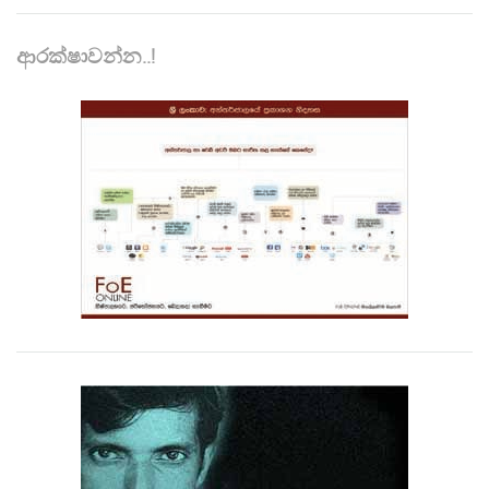
ආරක්ෂාවන්න..!