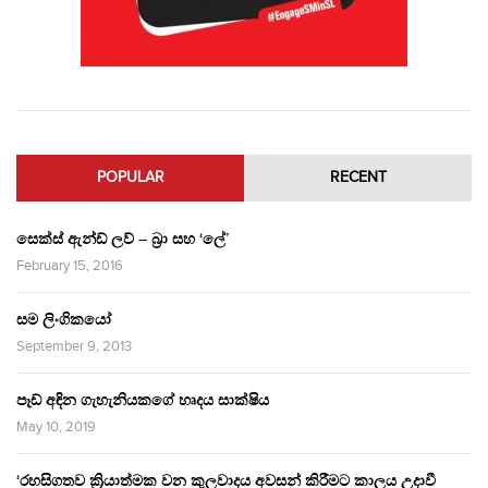
POPULAR
RECENT
සෙක්ස් ඇන්ඩ් ලව් – බ්‍රා සහ ‘ලේ’
February 15, 2016
සම ලිංගිකයෝ
September 9, 2013
පෑඩ් අඳින ගැහැනියකගේ හෘදය සාක්ෂිය
May 10, 2019
‘රහසිගතව ක්‍රියාත්මක වන කුලවාදය අවසන් කිරීමට කාලය උදාවී