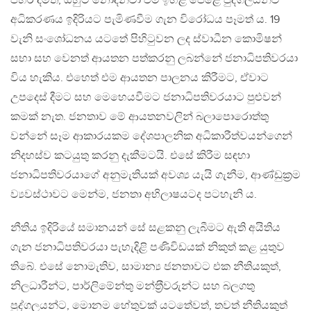
පහර දීමත්, ඔහුට නොදන්වා එම ඉහළ පෙළේ පුද්ගලයන්ව
අධිකරණය ඉදිරියට පැමිණවීම ගැන විරෝධය පෑමත් ය. 19
වැනි සංශෝධනය යටතේ පිහිටුවන ලද ස්වාධීන කොමිෂන්
සභා සහ වෙනත් ආයතන පත්කරනු ලබන්නේ ජනාධිපතිවරයා
විය හැකිය. එහෙත් එම ආයතන පාලනය කිරීමට, ඒවාට
උපදෙස් දීමට සහ මෙහෙයවීමට ජනාධිපතිවරයාට පුළුවන්
කමක් නැත. ජනතාව මේ ආයතනවලින් බලාපොරොත්තු
වන්නේ සෑම ආකාරයකම දේශපාලනික අධිකාරීත්වයන්ගෙන්
නිදහස්ව කටයුතු කරනු දැකීමටයි. එසේ කිරීම සඳහා
ජනාධිපතිවරයාගේ අනුමැතියක් අවශ්‍ය යැයි ගැනීම, ආණ්ඩුක‍්‍රම
ව්‍යවස්ථාවට මෙන්ම, ජනතා අභිලාෂයටද පටහැනි ය.
නීතිය ඉදිරියේ සමානයන් සේ සළකනු ලැබීමට ඇති අයිතිය
ගැන ජනාධිපතිවරයා පැහැදිළි පණිවිඩයක් නිකුත් කළ යුතුව
තිබේ. එසේ නොමැතිව, සාමාන්‍ය ජනතාවට එක නීතියකුත්,
නිලධාරීන්ට, පාර්ලිමේන්තු මන්ත‍්‍රීවරුන්ට සහ බලගතු
පුද්ගලයන්ට, මොනම හේතුවක් යටතේවත්, තවත් නීතියකුත්