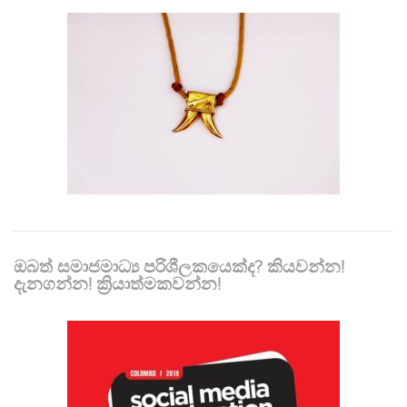
ඔබත් සමාජමාධ්‍ය පරිශීලකයෙක්ද? කියවන්න!
දැනගන්න! ක්‍රියාත්මකවන්න!