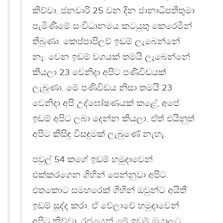
කිව්වා. ජනවාරි 25 වන දින ජානාධිපතිතුමා
පැමිණීමේ සංවිධානමය කටයුතු කෙරෙමින්
තිබුණා. කෙප්පාපිලව් ඉඩම් ලැබෙන්නේ
නෑ. වෙන ඉඩම් වගයක් තමයි ලැබෙන්නේ
කියලා 23 වෙනිදා අපිට පණිවිඩයක්
ලැබුණා. මේ පණිවිඩය නිසා තමයි 23
වෙනිදා අපි උද්ඝෝෂණයක් කළේ, අපේ
ඉඩම් අපිට ලබා දෙන්න කියලා. ඒත් එයිනුත්
අපිට කිසිඳු විසඳුමක් ලැබුණේ නැහැ.
පවුල් 54 කගේ ඉඩම් හමුදාවෙන්
එක්කරගෙන ගිහින් පෙන්නුවා අපිට.
එතකොට සමහරෙක් ගිහින් ඔවුන්ට අයිති
ඉඩම් සුද්ද කරා. ඒ වේලාවේ හමුදාවෙන්
අපිට කිව්වා, රජයෙන් මේ ඉඩම් ඔයාලට