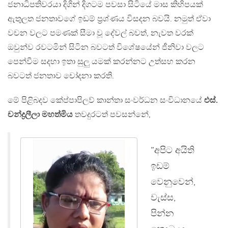
ජනාධිපතිවරයා දිගින් දිගටම පවසා සිටියේ මාස කිහිපයක්
ඇතුලත ජනතාවගේ ඉඩම් ප්‍රශ්ණය විසදන බවයි. නමුත් ඒවා
වචන වලට පමණක් සීමා වූ දේවල් බවත්, නැවත වරක්
ඔවුන්ව රවටමින් සිටින බවටත් විශේෂයේන් ජීනිවා වලට
පෙන්වීම සදහා ඉතා සුලු යමක් කරන්නට උත්සහ කරන
බවටත් ජනතාව චෝදනා කරති.
මේ පිළිබදව කේප්පාපිලව් කාන්තා සංවර්ධන සංවිධානයේ
එස්.
චන්ද්‍රලීලා මහත්මිය
තවදුරටත් පවසන්නේ,
”අපිට අයිති
ඉඩම්
වෙනුවෙන්,
වැස්ස,
පින්න