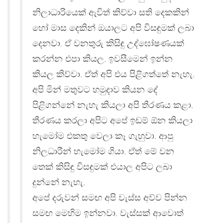
නිලාධාරියෙක් ඇවිත් කිව්වා සති දෙකකින්
හෝ මාස දෙකින් ඔයාලට අපි විසඳුමක් ලබා
දෙනවා. ඒ වනතුරු කිසිඳු උද්ඝෝෂණයක්
කරන්න එපා කියල. ඉවසීමෙන් ඉන්න
කියල කිව්වා. ඒත් අපි එය පිළිගත්තේ නැහැ.
අපි මින් මතුවට හමුදාව කියන දේ
පිළිගන්නේ නැහැ කියලා අපි තීරණය කළා.
තීරණය කරලා අපිට අපේ ඉඩම් ඕන කියලා
හැමෝම එකතු වෙලා කෑ ගැහුවා. ආපු
නිලධාරීන් හැමෝම ගියා. ඒත් මේ වන
තෙක් කිසිඳු විසඳුමක් එයාල අපිට ලබා
දුන්නේ නැහැ.
අපේ දරුවන් සමඟ අපි වැස්ස අව්ව පින්න
සමඟ මෙහිම ඉන්නවා. වැස්සක් ආවොත්