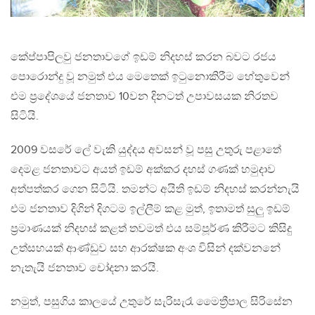
කේප්පාපිලවු ජනතාවගේ ඉඩම් නිදහස් කරන බවට රජය
පොරොන්දු වූ නමුත් එය මෙතෙක් ඉටුනොකිරීම හේතුවෙන්
එම ප්‍රදේශයේ ජනතාව 10වන දිනටත් උපාවසයක නිරතව
සිටියි.
2009 වසරේ ලේ වැකි යුද්දය අවසන් වූ පසු උතුරු පළාතේ
දෙමළ ජනතාවට අයත් ඉඩම් අක්කර දහස් ගණක් හමුදාව
අත්පත්කර ගෙන සිටියි. තමන්ට අයිති ඉඩම් නිදහස් කරන්නැයි
එම ජනතාව දිගින් දිගටම ඉල්ලීම් කළ මුත්, ඉතාමත් සුලු ඉඩම්
ප්‍රමාණයක් නිදහස් කළත් තවමත් එය සම්පූර්ණ කිරීමට කිසිදු
උත්සහයක් ආණ්ඩුව සහ ආරක්ෂක අංශ විසින් දක්වනනේ
නැතැයි ජනතාව චෝදනා කරයි.
නමුත්, පසුගිය කාලයේ උතුරේ සැරිසැරෑ මෛත්‍රීපාල සිරිසේන