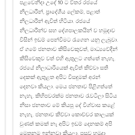
පළවෙනිදා උදේ 10 ට විතර රජයේ
නිලධාරීන්, ප්‍රාදේශීය ලේකම්, පළාත්
නිලධාරීන් ඇවිත් හිටියා. රජයේ
නිලධාරීන්ව සහ දේශපාලකයින් ව හමුදාව
විසින් ඉඩම් පෙන්වීමට රැගෙන යනු ලැබුවා.
ඒ ගමේ ජනතාව කිසිවෙකුවත්, මාධ්‍යවේදීන්
කිසිවෙකුව වත් එහි ඇතුලට ගත්තේ නැහැ.
රජයේ නිලාධාරියෙක් ඇවිත් කිව්වා සති
දෙකක් ඇතුළත අපිට විසඳුමක් අරන්
දෙනවා කියලා. මෙය ජනතාව පිළිගත්තේ
නැහැ. කිහිපවරක්ම ජනතාව රැවටිලා සිටිය
නිසා ජනතාව මේ කියපු දේ විශ්වාස කළේ
නැහැ. ජනතාව කිව්වා කොච්චර කාලයක්
වුණත් කමක් නෑ අපිට ඉඩම් දෙනකම් අපි
මෙතනම ඉන්නවා කියලා. පසුව හමුදා