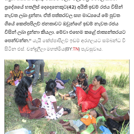
ප්‍රදේශයේ හතලිස් දෙදෙනෙකුට(42) අයිති ඉඩම් රජය විසින්
නැවත ලබා දුන්නා. ඒත් පත්තරවල සහ මාධ්‍යයේ මේ පුවත
ගියේ කෙප්පපිලව් ජනතාවට ඔවුන්ගේ ඉඩම් නැවත රජය
විසින් ලබා දුන්නා කියලා. මේවා එහෙම කළේ ජාත්‍යන්තරයට
පෙන්වන්න.‘‘
යැයි කේප්පාපිලව් ඉඩම් අරගලයට සම්බන්ධ වී
සිටින එස්. චන්ද්‍රලීලා මහත්මිය(BY:
TN
) පැවසුවාය.