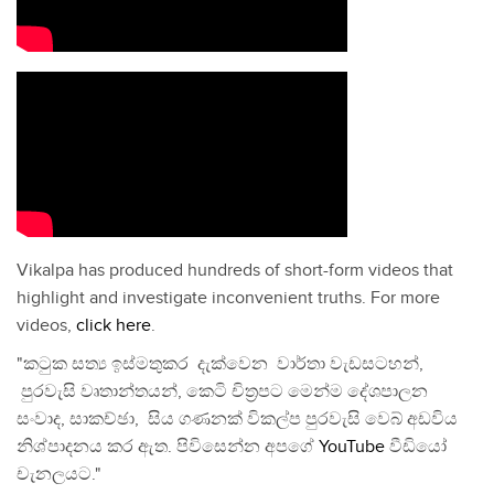
Vikalpa has produced hundreds of short-form videos that
highlight and investigate inconvenient truths. For more
videos,
click here
.
"කටුක සත්‍ය ඉස්මතුකර දැක්වෙන වාර්තා වැඩසටහන්,
පුරවැසි වෘතාන්තයන්, කෙටි චිත්‍රපට මෙන්ම දේශපාලන
සංවාද, සාකච්ඡා, සිය ගණනක් විකල්ප පුරවැසි වෙබ් අඩවිය
නිශ්පාදනය කර ඇත. පිවිසෙන්න අපගේ
YouTube
වීඩියෝ
චැනලයට."