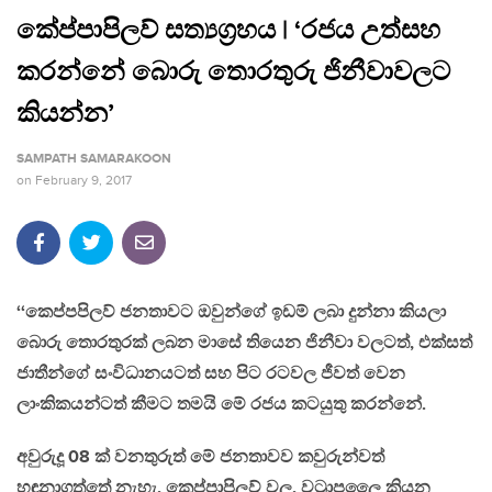
කේප්පාපිලව් සත්‍යග්‍රහය | ‘රජය උත්සහ
කරන්නේ බොරු තොරතුරු ජිනීවාවලට
කියන්න’
SAMPATH SAMARAKOON
on
February 9, 2017
‘‘කෙප්පපිලව් ජනතාවට ඔවුන්ගේ ඉඩම් ලබා දුන්නා කියලා
බොරු තොරතුරක් ලබන මාසේ තියෙන ජිනීවා වලටත්, එක්සත්
ජාතීන්ගේ සංවිධානයටත් සහ පිට රටවල ජීවත් වෙන
ලාංකිකයන්ටත් කීමට තමයි මේ රජය කටයුතු කරන්නේ.
අවුරුදූ 08 ක් වනතුරුත් මේ ජනතාවව කවුරුන්වත්
හඳුනාගත්තේ නැහැ. කෙප්පාපිලව් වල, වට්‍රාපලෛ කියන