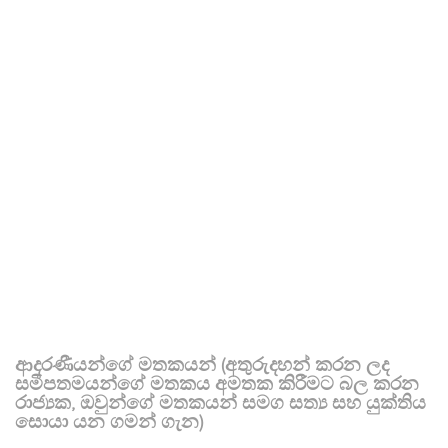
ආදරණීයන්ගේ මතකයන් (අතුරුදහන් කරන ලද
සමීපතමයන්ගේ මතකය අමතක කිරීමට බල කරන
රාජ්‍යක, ඔවුන්ගේ මතකයන් සමග සත්‍ය සහ යුක්තිය
සොයා යන ගමන් ගැන)