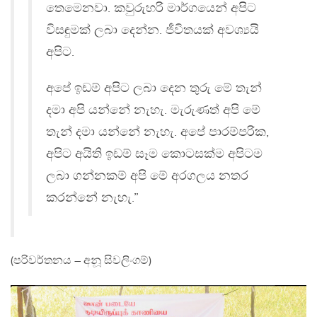
තෙමෙනවා. කවුරුහරි මාර්ගයෙන් අපිට
විසඳුමක් ලබා දෙන්න. ජීවිතයක් අවශ්‍යයි
අපිට.
අපේ ඉඩම් අපිට ලබා දෙන තුරු මේ තැන්
දමා අපි යන්නේ නැහැ. මැරුණත් අපි මේ
තැන් දමා යන්නේ නැහැ. අපේ පාරම්පරික,
අපිට අයිති ඉඩම් සෑම කොටසක්ම අපිටම
ලබා ගන්නකම් අපි මේ අරගලය නතර
කරන්නේ නැහැ.”
(පරිවර්තනය – අනූ සිවලිංගම්)