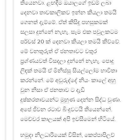
තියෙනවා. ළඟදීම ඔයාලගේ ඉඩම් ලබා
දෙනවා තාවකාලිකව ඉන්න කියලා තමයි
ගෙනත් දැම්මේ. ඒත් කිසිදු පහසුකමක්
සලසා දුන්නේ නැහැ. සෑම එක පවුලකටම
පර්චස් 20 ක් දෙනවා කියලා තමයි කිව්වේ.
මේ වනතුරුත් ඒ ජනතාවට වතුර
ප්‍රශ්ණයවත් විසදලා දුන්නේ නැහැ. පොදු
ලිඳක් තමයි ඒ මිනිස්සු සියල්ලෝම භාවිතා
කරන්නේ. මේ අවුරුද්දේ නියං කාලේ අහු
වුන නිසා ඒ ජනතාව ට දැඩි
දුෂ්කරතාවයන්ට මුහුණ දෙන්න සිද්ධ වුණා.
අපේ ජීවන රටාව බිංදුවටයි තියෙන්නේ.
මෙච්චර කාලයක් අපි ඉවසීමෙන් හිටියේ.
හමුදා නිලධාරියෙක් විසින්, කෙප්පාපිලව්