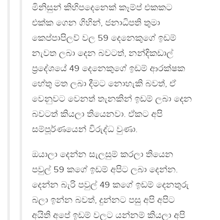
මිනිසුන් කිහිපදෙනෙක් කෑම්ප් එකකට
එක්ක ගෙන ගිහින්, ජනාධිපති තුමා
කෙප්පාපිලව් වල 59 දෙනෙකුගේ ඉඩම්
නැවත ලබා දෙන බවටත්, නන්දිකඩාල්
ප්‍රදේශයේ 49 දෙනෙකුගේ ඉඩම් ආරක්ෂක
හේතු මත ලබා දීමට නොහැකි බවත්, ඒ
වෙනුවට වෙනත් තැනකින් ඉඩම් ලබා දෙන
බවටත් කියලා තියෙනවා. ඒකට අපි
සම්පූර්ණයෙන් විරුද්ධ වුණා.
ඔයාලා දෙන්න සැලසුම් කරලා තියෙන
පවුල් 59 කගේ ඉඩම් අපිට ලබා දෙන්න.
දෙන්න බැරි පවුල් 49 කගේ ඉඩම් දෙනතුරු
බලා ඉන්න බවත්, දුන්නට පසු අපි අපිට
අයිති අපේ ඉඩම් වලට යන්නම් කියලා අපි