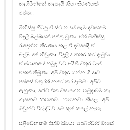
නැගිටින්නේ නැතැයි කියා තීරණයක්
ගත්තා.
මිනිස්සු හිටපු ඒ ස්ථානයේ සෑම දවසකම
විදුලි බල්බයක් පත්තු වුණා. ඒත් මිනිස්සු
රැදෙන්න තීරණය කළ ඒ දවසේදී ඒ
බල්බයත් නිවුණා. විදුලිය නතර කර දැමුවා.
ඒ ස්ථානයේ හමුදාවට අයිති වතුර ටැප්
එකක් තිබුණා. අපි වතුර ගන්න ගියාට
පස්සේ වතුරත් නතර කර දැම්මා. අපිට
ඇහුණා, ගේට් එක වසාගෙන හමුදාවම කෑ
ගැසනවා ‘ගහනවා.. ‘ගහනවා‘ කියලා. අපි
ඔවුන්ට විරුද්ධව මොකුත් කලේ නැහැ.
එළිවෙනකම් එහිම සිටියා. පෙබරවාරි මාසේ