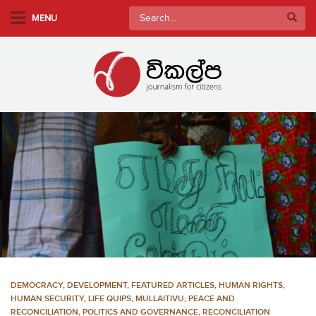
S
Search
MENU
k
for:
i
p
t
o
m
a
i
n
c
o
n
t
e
n
DEMOCRACY
,
DEVELOPMENT
,
FEATURED ARTICLES
,
HUMAN RIGHTS
,
t
HUMAN SECURITY
,
LIFE QUIPS
,
MULLAITIVU
,
PEACE AND
RECONCILIATION
,
POLITICS AND GOVERNANCE
,
RECONCILIATION