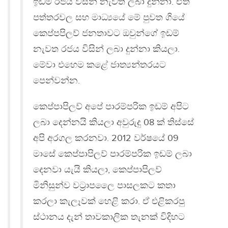
ඉඩම් රජය විසින් නැවත ලබා දුන්නා. ඒත්
පත්තරවල සහ මාධ්‍යයේ මේ පුවත ගියේ
කෙප්පපිලව් ජනතාවට ඔවුන්ගේ ඉඩම්
නැවත රජය විසින් ලබා දුන්නා කියලා.
මේවා එහෙම කළේ ජාත්‍යන්තරයට
පෙන්වන්න.
කෙප්පාපිලව් අපේ පාරම්පරික ඉඩම් අපිට
ලබා දෙන්නයි කියලා අවුරුදු 08 ක් තිස්සේ
අපි අරගල කරනවා. 2012 වර්ෂයේ 09
මාසේ කෙප්පාපිලව් පාරම්පරික ඉඩම් ලබා
දෙනවා යැයි කියලා, කෙප්පාපිලව්
මිනිසුන්ව වට්‍රාපලෛ පාසලකට කතා
කරලා කැලෑවක් හෙළි කරා. ඒ එළිකරපු
ස්ථානය දැන් තාවකාලික තැනක් විදිහට