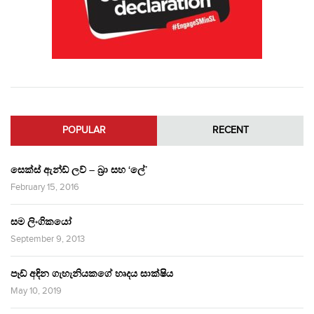
POPULAR
RECENT
සෙක්ස් ඇන්ඩ් ලව් – බ්‍රා සහ ‘ලේ’
February 15, 2016
සම ලිංගිකයෝ
September 9, 2013
පෑඩ් අඳින ගැහැනියකගේ හෘදය සාක්ෂිය
May 10, 2019