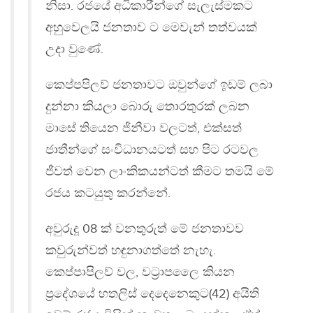
නිසා. රජයේ අධිකාරීන්ගේ සැලැස්මකට
අහුවෙලයි ජනතාව ට මෙවැන් තත්වයක්
උදා වුණේ.
කෙප්පපිලව් ජනතාවට ඔවුන්ගේ ඉඩම් ලබා
දුන්නා කියලා බොරු තොරතුරක් ලබන
මාසේ තියෙන ජිනීවා වලටත්, එක්සත්
ජාතීන්ගේ සංවිධානයටත් සහ පිට රටවල
ජීවත් වෙන ලාංකිකයන්ටත් කීමට තමයි මේ
රජය කටයුතු කරන්නේ.
අවුරුදූ 08 ක් වනතුරුත් මේ ජනතාවව
කවුරුන්වත් හඳුනාගත්තේ නැහැ.
කෙප්පාපිලව් වල, වට්‍රාපලෛ කියන
ප්‍රදේශයේ හතලිස් දෙදෙනෙකුට(42) අයිති