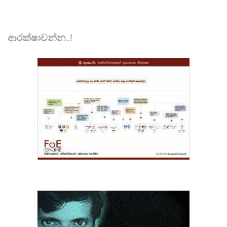
ආරක්ෂාවන්න..!