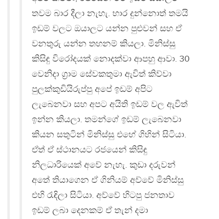
තවම බාර දීලා නැහැ. භාර දුන්නොත් තමයි
ඉඩම් වලට ඔයාලට යන්න පුළුවන් සහ ඒ
වනතුරු යන්න තහනම් කියලා. මිනිස්සු
කිසිඳු විරෝදයක් නොදක්වා ආපහු ආවා. 30
වෙනිදා ග්‍රාම සේවකතුමා ඇවිත් කිව්වා
පුලක්කුඩියිරුප්පු අපේ ඉඩම් අපිට
ලැබෙනවා සහ අපට අයිති ඉඩම් වල ඇවිත්
ඉන්න කියලා. තමන්ගේ ඉඩම් ලැබෙනවා
කියන සතුටින් මිනිස්සු එහේ ගිහින් සිටියා.
ඒත් ඒ ස්ථානයට රජයෙන් කිසිඳු
නිලධාරියෙක් අවේ නැහැ. කුඩා දරුවන්
අතේ තියාගෙන ඒ ගිනියම් අව්වේ මිනිස්සු
එහි රැඳිලා සිටියා. අව්වේ හිටපු ජනතාව
ඉඩම් ලබා දෙනකම් ඒ තැන් දමා