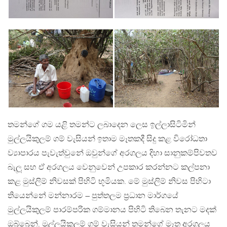
තමන්ගේ ගම යළි තමන්ට ලබාදෙන ලෙස ඉල්ලාසිටිමින්
මුල්ලයිකුලම් ගම් වැසියන් ඉතාම මෑතකදී සිදු කළ විරෝධතා
ව්‍යාපාරය පැවැත්වුනේ ඔවුන්ගේ අරගලය දිහා සානුකම්පිවතව
බැලූ සහ ඒ අරගලය වෙනුවෙන් උපකාර කරන්නට කල්පනා
කළ මුස්ලිම් නිවසක් පිහිටි භූමියක. මේ මුස්ලිම් නිවස පිහිටා
තියෙන්නේ මන්නාරම – පුත්තලම ප‍්‍රධාන මාර්ගයේ
මුල්ලයිකුලම් පාරම්පරික ගම්මානය පිහිටි තිබෙන තැනට මදක්
ඔබ්බෙන්. මුල්ලයිකුලම් ගම් වැසියන් තමන්ගේ මෑත අරගලය