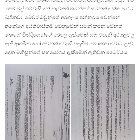
පොරොන්දුවීම් ගණනාවකින් සමන්විත අරගලයකින් පසුව මේ
ගමේ මුල් ගම්වැසියන් නැවතත් තමන්ගේ සටනත් එක්ක පාරට
බහිනවා. මෙවර ඔවුන්ගේ අරගලය පන්නරය වෙන්නේ
තමන්ගේ අයිතිවාසිකම් වෙනුවෙන් සටන් කරන වෙනත්
බොහේ වින්දිතයන්ගේ අරගල දැකීමෙන් සහ එවැනි අරගලවල
ඇති ආගමික හෝ වෙනත් එවැනි පසුබිම් නොතකා එවාට උදව්
දෙන මිනිසුන්ගේ සහයෝගය දැකීමෙන් ඇතිවන ධෛර්යය.