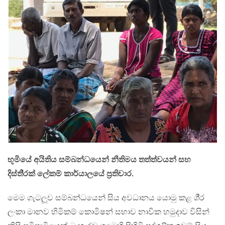
භූමියේ අයිතිය සම්බන්ධයෙන් නීතිමය තත්ත්වයන් සහ
දිස්ති‍්‍රක් ලේකම් කාර්යාලයේ ප‍්‍රතිචාර.
මෙම ගැටලූව සම්බන්ධයෙන් සිය අවධානය යොමු කළ ශී‍්‍ර
ලංකා මානව හිමිකම් කොමිෂන් සභාව නාවික හමුදාව විසින්