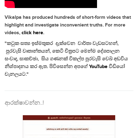
Vikalpa has produced hundreds of short-form videos that
highlight and investigate inconvenient truths. For more
videos,
click here
.
"කටුක සත්‍ය ඉස්මතුකර දැක්වෙන වාර්තා වැඩසටහන්,
පුරවැසි වෘතාන්තයන්, කෙටි චිත්‍රපට මෙන්ම දේශපාලන
සංවාද, සාකච්ඡා, සිය ගණනක් විකල්ප පුරවැසි වෙබ් අඩවිය
නිශ්පාදනය කර ඇත. පිවිසෙන්න අපගේ
YouTube
වීඩියෝ
චැනලයට."
ආරක්ෂාවන්න..!