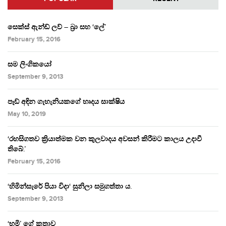
සෙක්ස් ඇන්ඩ් ලව් – බ්‍රා සහ ‘ලේ’
February 15, 2016
සම ලිංගිකයෝ
September 9, 2013
පෑඩ් අඳින ගැහැනියකගේ හෘදය සාක්ෂිය
May 10, 2019
‘රහසිගතව ක්‍රියාත්මක වන කුලවාදය අවසන් කිරීමට කාලය උදාවී
තිබේ.’
February 15, 2016
‘හිමින්සැරේ පියා විදා‘ සුනිලා සමුගත්තා ය.
September 9, 2013
‘භූමි’ ගේ කතාව