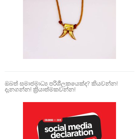
ඔබත් සමාජමාධ්‍ය පරිශීලකයෙක්ද? කියවන්න!
දැනගන්න! ක්‍රියාත්මකවන්න!