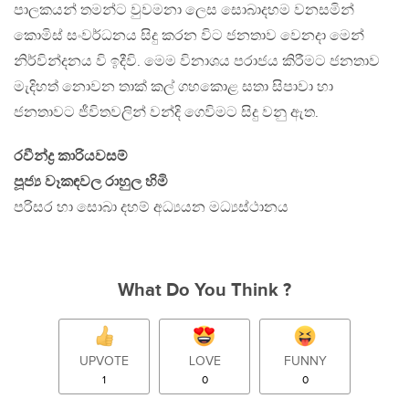
පාලකයන් තමන්ට වුවමනා ලෙස සොබාදහම වනසමින්
කොමිස් සංවර්ධනය සිදු කරන විට ජනතාව වෙනදා මෙන්
නිර්වින්දනය වි ඉදීවි. මෙම විනාශය පරාජය කිරීමට ජනතාව
මැදිහත් නොවන තාක් කල් ගහකොළ සතා සිපාවා හා
ජනතාවට ජීවිතවලින් වන්දි ගෙවිමට සිදු වනු ඇත.
රවීන්ද්‍ර කාරියවසම්
පූජ්‍ය වෑකඳවල රාහුල හිමි
පරිසර හා සොබා දහම් අධ්‍යයන මධ්‍යස්ථානය
What Do You Think ?
UPVOTE
LOVE
FUNNY
1
0
0