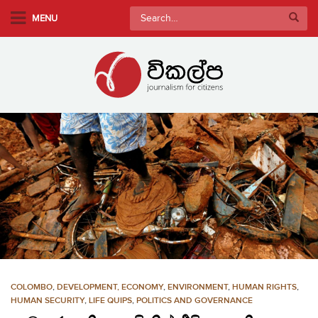
S
Search
MENU
k
for:
i
p
t
o
m
a
i
n
c
o
n
t
e
n
COLOMBO
,
DEVELOPMENT, ECONOMY
,
ENVIRONMENT
,
HUMAN RIGHTS
,
t
HUMAN SECURITY
,
LIFE QUIPS
,
POLITICS AND GOVERNANCE