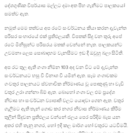
දේශගුණික විපර්යාස මල්ලට දමා අත පිහ ගැනීමට පාලකයෝ
සමත්ව ඇත.
නමුත් මෙම තත්වය අප රටේ සංවර්ධනය කියා කරන දැවැන්ත
පරිසර සංහාරයේ එක් ප්‍රතිඵලයකි. විපතක් සිදු වන තුරු අපේ
රටේ මිනිසුන්ට පරිසරය මතක් වෙන්නේ නැත. පාලකයන්ට
උවමනා ලෙස සොබාදහම වැනසීමට ඉඩ දී ඔවුහු බලා සිටිති.
අප රට තුල ඇති ගංගා නිම්න 103 අද වන විට මේ දැවැන්ත
සංවර්ධනයට හසු වී විනාශ වී යමින් ඇත. සෑම ගංගාවකම
ගංවතුර පාලනයට ස්වභාවික නිර්මාණය වූ පොකුණු හා වැඩි
වතුර උරා ගන්නා බිම් ඇත. බොහෝ ගංගා වල එම ප්‍රදේශ
නිවාස හා සංවර්ධන ව්‍යාපෘති වලට යොදවා ‍ගෙන ඇත. වතුර
ගැලීමට ඇති තැන් ගොඩ කර නගර නිවාස නිර්මාණය කිරීම
තුලින් සිදුවන ප්‍රතිඵලය වන්නේ ජලය පෙර පරිදිම බැස යන
අතර එහි තැනු නගර, හෝ ඉදි කල මාර්ග හෝ වතුරට යටවීමයි.