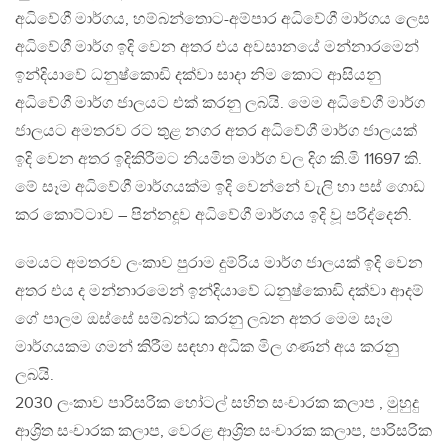
අධිවේගී මාර්ගය, හම්බන්තොට-අම්පාර අධිවේගී මාර්ගය ලෙස
අධිවේගී මාර්ග ඉදි වෙන අතර එය අවසානයේ මන්නාරමෙන්
ඉන්දියාවේ ධනුෂ්කොඩි දක්වා සාදා නිම කොට ආසියනු
අධිවේගී මාර්ග ජාලයට එක් කරනු ලබයි. මෙම අධිවේගී මාර්ග
ජාලයට අමතරව රට තුළ නගර අතර අධිවේගී මාර්ග ජාලයක්
ඉදි වෙන අතර ඉදිකිරීමට නියමිත මාර්ග වල දිග කි.මි 11697 කි.
මේ සෑම අධිවේගී මාර්ගයක්ම ඉදි වෙන්නේ වැලි හා පස් ගොඩ
කර කොට්ටාව – පින්නදූව අධිවේගී මාර්ගය ඉදි වූ පරිද්දෙනි.
මෙයට අමතරව ලංකාව පුරාම දුම්රිය මාර්ග ජාලයක් ඉදි වෙන
අතර එය ද මන්නාරමෙන් ඉන්දියාවේ ධනුෂ්කොඩි දක්වා ආදම්
ගේ පාලම ඔස්සේ සම්බන්ධ කරනු ලබන අතර මෙම සෑම
මාර්ගයකම ගමන් කිරීම සඳහා අධික මිල ගණන් අය කරනු
ලබයි.
2030 ලංකාව පාරිසරික හෝටල් සහිත සංචාරක කලාප , මුහුදු
ආශ්‍රිත සංචාරක කලාප, වෙරළ ආශ්‍රිත සංචාරක කලාප, පාරිසරික