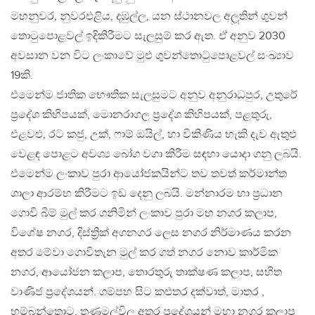
මහනුවර, නුවරඑළිය, දඹුල්ල, යන ස්ථානවල අලූතින් ගුවන්
තොටුපොළවල් ඉදිකිරීමට සැලසුම් කර ඇත. ඒ අනුව 2030
අවසාන වන විට ලංකාවේ මුළු ගුවන්තොටුපොළවල් සංඛ්‍යාව
19කි.
එමෙන්ම ජාතික භෞතික සැලසුමට අනුව අනුරාධපුර, උතුරේ
ප්‍රදේශ කිහිපයක්, මොනරාගල ප්‍රදේශ කිහිපයක්, පළතුරු,
එළවළු, රට කජු, උක්, ෆාම් ඔයිල්, හා විකිණිය හැකි දැව ඇතුළු
වෙළඳ පොළට අවශ්‍ය බෝග වගා කිරීම සඳහා යොදා ගනු ලබයි.
එමෙන්ම ලංකාව පුරා ආයෝජකයින්ට තව තවත් කර්මාන්ත
ශාලා ආරම්භ කිරීමට ඉඩ දෙනු ලබයි. මන්නාරම හා ප්‍රධාන
ගොවි බිම් මුල් කර ගනිමින් ලංකාව පුරා මහ නගර කලාප,
විශේෂ නගර, දිස්ත්‍රික් අගනගර ලෙස නගර නිර්මාණය කරන
අතර මේවා ගොවිතැන මුල් කර ගත් නගර නොව කාර්මික
නගර, ආයෝජන කලාප, තොරතුරු තාක්ෂණ කලාප, සහිත
වාණිජ ප්‍රදේශයන්. ගම්පහ සිට කළුතර දක්වාත්, මාතර ,
හම්බන්තොට, තණමල්විල අතර ප්‍රදේශයන් මහා නගර කලාප