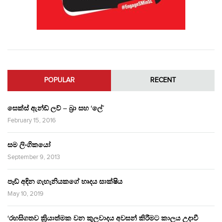
POPULAR
RECENT
සෙක්ස් ඇන්ඩ් ලව් – බ්‍රා සහ ‘ලේ’
February 15, 2016
සම ලිංගිකයෝ
September 9, 2013
පෑඩ් අඳින ගැහැනියකගේ හෘදය සාක්ෂිය
May 10, 2019
‘රහසිගතව ක්‍රියාත්මක වන කුලවාදය අවසන් කිරීමට කාලය උදාවී