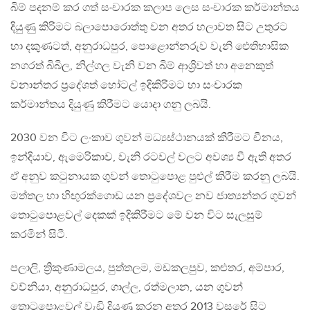
බිම් පදනම් කර ගත් සංචාරක කලාප ලෙස සංචාරක කර්මාන්තය
දියුණු කිරිමට බලාපොරොත්තු වන අතර හලාවත සිට උතුරට
හා දකුණටත්, අනුරාධපුර, පොළොන්නරුව වැනි ඓතිහාසික
නගරත් බිබිල, නිල්ගල වැනි වන බිම් ආශ්‍රිවත් හා අනෙකුත්
වනාන්තර ප්‍රදේශත් හෝටල් ඉදිකිරීමට හා සංචාරක
කර්මාන්තය දියුණු කිරීමට යොදා ගනු ලබයි.
2030 වන විට ලංකාව ගුවන් මධ්‍යස්ථානයක් කිරීමට චීනය,
ඉන්දියාව, ඇමෙරිකාව, වැනි රටවල් වලට අවශ්‍ය වී ඇති අතර
ඒ අනුව කටුනායක ගුවන් තොටුපොළ පුළුල් කිරීම කරනු ලබයි.
මත්තල හා හිඟුරක්ගොඩ යන ප්‍රදේශවල නව ජාත්‍යන්තර ගුවන්
තොටුපොළවල් දෙකක් ඉදිකිරීමට මේ වන විට සැලසුම්
කරමින් සිටී.
පලාලි, ත්‍රිකුණාමලය, පුත්තලම, මඩකලපුව, කළුතර, අම්පාර,
වව්නියා, අනුරාධපුර, ගාල්ල, රත්මලාන, යන ගුවන්
තොටුපොළවල් වැඩි දියුණු කරන අතර 2013 වසරේ සිට