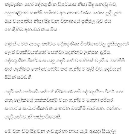
කැමැත්ත ,හෝ දේශගුණික විපර්යාස නිසා සිදු නොවූ බව
පසුකාලීනව සාක්ෂි සහිතව අප අනාවරණය කරන ලදී. උමා
ඔය ව්‍යාපෘතිය නිසා සිදු වන විනාශයේ ප්‍රතිඵල බව එය
හොඳින්ම අනාවරණය විය.
නමුත් මෙම ආපදා තත්වය දේශගුණික විපර්යාසවල ප්‍රතිපලයක්
ලෙස් වගකිවයුත්තෝ පෙන්වා දෙන්නට උත්සහ දැරීය.
දේශගුණික විපර්යාස යනු දෙවියන් වහන්සේ වැනිය. වගකීමි
බාර ගැනීමට හෝ අවබෝධ කර ගැනීමට බැරී විට දෙවියන්
පිටින් පටවති.
දෙවියන් තක්කඩියන්ගේ නිර්මාණයකි දේශගුණික විපර්යාස
යනු ලෝකයේ තක්කඩිකම් වසා ගැනිමට ගෙනා පරිසර
සංහාරය සාධාරණීකරණය කරන වගකීමි බාර නො ගන්නා
දෙවියන් වැනි තක්කඩියෙකි.
මේ වන විට සිදු වන ගංවතුර හා නාය යෑම් ආපදා සියල්ල