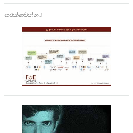
ආරක්ෂාවන්න..!