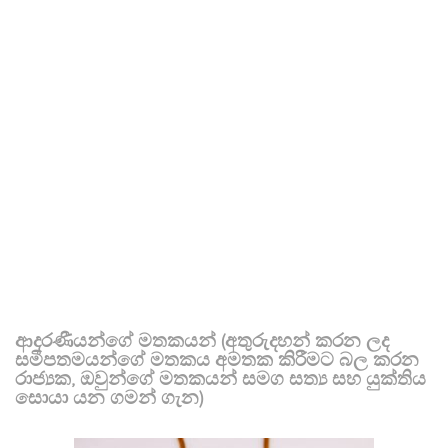
ආදරණීයන්ගේ මතකයන් (අතුරුදහන් කරන ලද
සමීපතමයන්ගේ මතකය අමතක කිරීමට බල කරන
රාජ්‍යක, ඔවුන්ගේ මතකයන් සමග සත්‍ය සහ යුක්තිය
සොයා යන ගමන් ගැන)