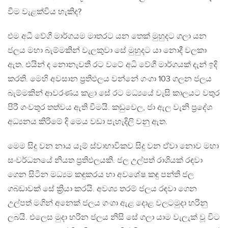
වීම වැළක්විය හැකිද?
එම අධී වේගී මාර්ගයම මාතරට යන තෙක් මුහුදට ගලා යන
ජලය මහා බැම්මකින් වැලකුවා සේ මුහුදට යා නොදී වලකා
ඇත. එයින් ද නොනැවතී රට වටේ අධි වේගී මාර්ගයක් දැන් ඉදි
කරති. මෙහි අවසාන ප්‍රතිඵලය වන්නේ ගංගා 103 ගලන ජලය
බැම්මකින් ආවරණය කළා සේ රට මධ්‍යයේ වැසි කාලයට වතුර
පිරී ගංවතුර තත්වය ඇති වීමයි. කඩුවෙල, ජා ඇල වැනි ප්‍රදේශ
අධ්‍යනය කිරිමේ දි මෙය වඩා පැහැදිලි වනු ඇත.
මෙම සිදු වන නාය යෑම් ස්වාභාවිකව සිදු වන ඒවා නොව මහා
සංවර්ධනයේ නියත ප්‍රතිඵලයකි. ජල උල්පත් රාශියක් රඳවා
ගෙන සිටින මධ්‍යම කඳුකරය හා අවශේෂ කඳු පන්ති ජල
ගබඩාවක් සේ ක්‍රියා කරයි. අවශ්‍ය තරම් ජලය රඳවා ‍ගෙන
උල්පත් මගින් අනෙක් ජලය ගංගා ඇළ දොළ වලටමුදා හරිනු
ලබයි. එලෙස මුදා හරින ජලය නිසි සේ ගලා යාම වැලැක් වූ විට