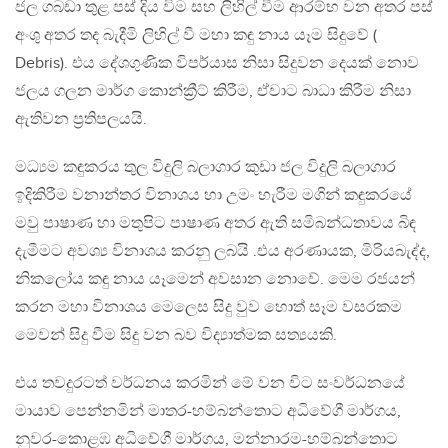
ජල ගබඩා තුළ පස් දිය විම සහ ලිහිල් වීම ආරම්භ වන අතර පස්
අංශු අතර තද බැදීමි ලිහිල් වී මහා කඳු නාය යෑම සිදුවේ (
Debris). එය දේශගුණික විපර්යාස නිසා සිදුවන දෙයක් නොව
ජලය ගලන මාර්ග කොන්ක්‍රීට් කිරීම, ඒවාට බාධා කිරීම නිසා
ඇතිවන ප්‍රතිපලයයි.
මධ්‍යම කඳුකරය තුල විදුලි බලාගාර කුඩා ජල විදුලි බලාගාර
ඉදිකිරීම වනාන්තර විනාශය හා උමං හැරීම මගින් කඳුකරයේ
මවු පාෂාණ හා මතුපිට පාෂාණ අතර ඇති සමිබන්ධතාවය බිඳ
දැමීමට අවශ්‍ය විනාශය කරනු ලබයි .එය අරණායක, මිරියබැද්ද,
නිකලෝය කඳු නාය යෑමෙන් අවසාන නොවේ. මෙම රජයන්
කරන මහා විනාශය මෙලෙස සිදු වුව හොත් සෑම වසරකම
මෙවන් සිදු වීම සිදු වන බව විද්‍යාත්මක සත්‍යයකි.
එය තවදුරටත් වර්ධනය කරමින් මේ වන විට සංවර්ධනයේ
මායාව පෙන්නමින් මාතර-හම්බන්තොට අධිවේගී මාර්ගය,
නුවර-කොළඹ අධිවේගී මාර්ගය, මන්නාරම-හම්බන්තොට