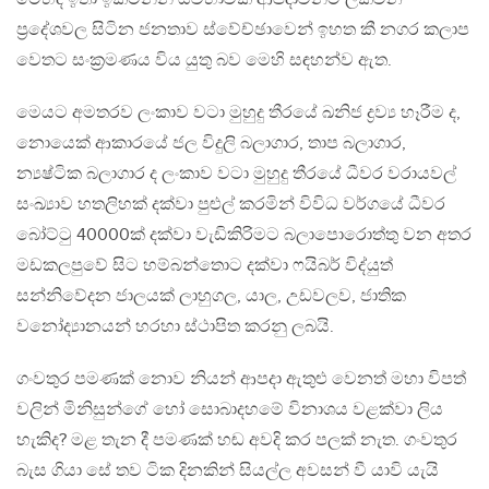
ප්‍රදේශවල සිටින ජනතාව ස්වේච්ඡාවෙන් ඉහත කී නගර කලාප
වෙතට සංක්‍රමණය විය යුතු බව මෙහි සඳහන්ව ඇත.
මෙයට අමතරව ලංකාව වටා මුහුදු තීරයේ ඛනිජ ද්‍රව්‍ය හෑරීම ද,
නොයෙක් ආකාරයේ ජල විදුලි බලාගාර, තාප බලාගාර,
න්‍යෂ්ටික බලාගාර ද ලංකාව වටා මුහුදු තීරයේ ධීවර වරායවල්
සංඛ්‍යාව හතලිහක් දක්වා පුළුල් කරමින් විවිධ වර්ගයේ ධීවර
බෝට්ටු 40000ක් දක්වා වැඩිකිරිමට බලාපොරොත්තු වන අතර
මඩකලපුවේ සිට හම්බන්තොට දක්වා ෆයිබර් විද්යුත්
සන්නිවේදන ජාලයක් ලාහුගල, යාල, උඩවලව, ජාතික
වනෝද්‍යානයන් හරහා ස්ථාපිත කරනු ලබයි.
ගංවතුර පමණක් නොව නියන් ආපදා ඇතුළු වෙනත් මහා විපත්
වලින් මිනිසුන්ගේ හෝ සොබාදහමේ විනාශය වළක්වා ලිය
හැකිද? මළ තැන දී පමණක් හඬ අවදි කර පලක් නැත. ගංවතුර
බැස ගියා සේ තව ටික දිනකින් සියල්ල අවසන් වී යාවි යැයි