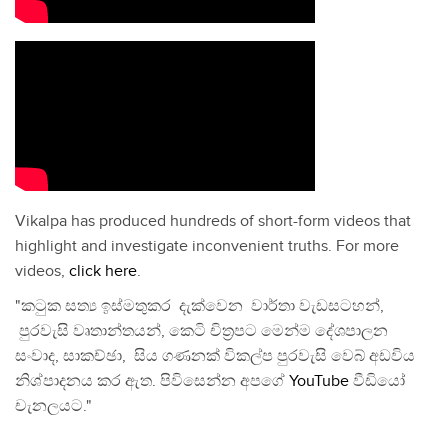
Vikalpa has produced hundreds of short-form videos that
highlight and investigate inconvenient truths. For more
videos,
click here
.
"කටුක සත්‍ය ඉස්මතුකර දැක්වෙන වාර්තා වැඩසටහන්,
පුරවැසි වෘතාන්තයන්, කෙටි චිත්‍රපට මෙන්ම දේශපාලන
සංවාද, සාකච්ඡා, සිය ගණනක් විකල්ප පුරවැසි වෙබ් අඩවිය
නිශ්පාදනය කර ඇත. පිවිසෙන්න අපගේ
YouTube
වීඩියෝ
චැනලයට."