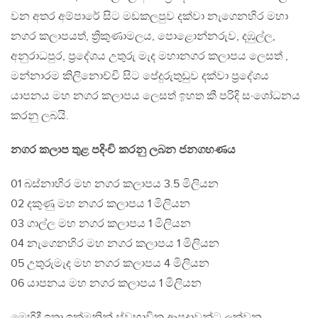
වන අතර අම්පාරේ සිට මඩකලපුව දක්වා නැගෙනහිර මහා
නගර කලාපයත්, ත්‍රිකුණාමලය, පොළොන්නරුව, දඹුල්ල,
අනුරාධපුර, ප්‍රදේශය උතුරු මැද මහානගර කලාපය ලෙසත් ,
මන්නාරම කිලිනොච්චි සිට පේදුරුතුඩුව දක්වා ප්‍රදේශය
යාපනය මහ නගර කලාපය ලෙසත් ඉහත කී පරිදි සංශෝධනය
කරනු ලබයි.
නගර කලාප තුළ පදිංචි කරනු ලබන ජනගහණය
01 බස්නාහිර මහ නගර කලාපය 3.5 මිලියන
02 දකුණු මහ නගර කලාපය 1 මිලියන
03 ගාල්ල මහ නගර කලාපය 1 මිලියන
04 නැගෙනහිර මහ නගර කලාපය 1 මිලියන
05 උතුරුමැද මහ නගර කලාපය 4 මිලියන
06 යාපනය මහ නගර කලාපය 1 මිලියන
මෙහිදී ඉතා ඉක්මනින් ස්වභාවික ආපදාවන්ට ලක්වන