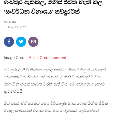
ගංවතුර ඇතිකල, මිනිස් ජීවිත නැති කල
‘සංවර්ධන විනාශය’ තවදුරටත්
VIKALPA
on
May 29, 2017
Image Credit:
Asian Correspondent
රට පුරා ඇති වී තිබෙන ආපදා තත්වය නිසා මිනිසුන් බොහෝ
දෙනෙක් මිය ගියේය .තවත් අයට උන් හිටි තැන් අහිමි විය.
මහා විනාශයක් නැවත වරක් ඇති විය. මේ අවසානය නොව
ආරම්භයයි.
මිට වසර කිහිපයකට පෙර මීරියබැද්ද නාය ගොස් මිනිස් ජීවිත
විශාල සංඛ්‍යාවක් විනාශ විය. එය කරුමයක්, දෙවියන්ගේ