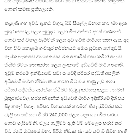
එය දේශගුණික විපර්යාස හෝ වෙන කිසිවක් නොව සාමුහික
ගොන් කමක ප්‍රතිඵලයකි.
කැළණි ගඟ අවට දැනට වගුරු බිමි සියල්ල විනාශ කර දමා ඇත.
මුතුරාජවෙල ජලය මුහුදට ගලන බිම අක්කර දහස් ගණනක්
ගොඩ කර විශාල බැම්මක් ලෙස අධි වේගී මාර්ගය තනා ඇත. අද
වන විට කොළඔ ගංවතුර තර්ජනයට මෙය ප්‍රධාන හේතුවයි.
ලෝක බැංකුවේ අවශ්‍යතාවය මත කොමිස් ගසා කමින් ලොව
කිසිම රටක නොකරන ලෙස ලංකාවෙි අධිවෙිගී මාර්ග තනති.
අඩුම තරමේ ඉන්දියාවේ පවා සංවේදි පරිසර පද්ධති අසලින්
අධිවේගී මාර්ග නිර්මාණය කරන විට එය කණු උඩ තනා
පරිසර පද්ධතිය ආරක්ෂා කිරීමට ඔවුහු කටයුතු කළහ . නමුත්
මුතුරාජවෙල හරහාත් අනික් අධීවෙිගී මාර්ග ඉදිකිරීමේ දීත් එය
සිදු කලේ විශාල පරිසර විනාශයක් කරමින් කිලෝමිටරයකට
වැලි හා පස් ඝන මිටර් 240,000 ජලය ගලා යන බිම හරහා
ගොඩ ගැසීමෙනි. ජලය ගැලීමට ඇති බිම් මෙලෙස හරස් කර
විට රටෙි මධ්‍යයේ වතුර පිරීම නිවාස ජලයට යට වි ජීවිත නැති