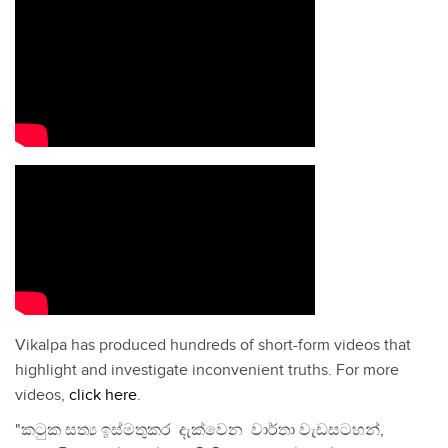
Vikalpa has produced hundreds of short-form videos that
highlight and investigate inconvenient truths. For more
videos,
click here
.
"කටුක සත්‍ය ඉස්මතුකර දැක්වෙන වාර්තා වැඩසටහන්,