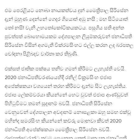
එම පෙරළියට නොබා නායකත්වය දුන් මෛත්‍රීපාල සිරිසේන
දැන් මුහුණ දෙන්නේ ගෙදර ගියොත් අඹු නසී ; මඟ සිටියොත්
තෝ නසී! වැනි උභතෝකෝටිකයකටය. පසුගිය සති අන්ත
පුවත්පත් බොහොමයකම දේශපාලන ලියුම්කරුවන් ජනාධිපති
සිරිසේන විසින් අගමැති වික්රමසිංහට එල්ල කරන ලද බරපතල
චෝදනා පිළිබදව වාර්තා කර තිබුණි.
එක්සත් ජාතික පක්ෂය තනිව ගමන් කිරීමට ලැහැස්ති වෙයි.
2020 ජනාධිපතිවරණයෙහිදී රනිල් වික්‍රමසිංහ එජාප
අපේක්ෂකයා වශයෙන් තරඟ කිරීමට දැන්ම සිට ලැහැස්තිය.
එජාප ලේකම්වරයා කියන්නේ හෙට වුවත් එජාප ආණ්ඩුවත්
පිහිටුවීමට තමන් සූදානම් බවයි. ජනාධිපති සිරිසේන
වෙනුවෙන් දේශපාලන අවදානම් නොසළකා ඔහු සමඟ එක්වූ
මහින්ද සමරසිංහ කියන්නේ කව්රු මොනවා කීවත් 2020
ජනාධිපති අපේක්ෂකයා මෛත්‍රීපාල සිරිසේන බවයි.
රාජපක්ෂවරැන්ට තවම පෙනෙන තෙක් මානයක ජනාධිපති