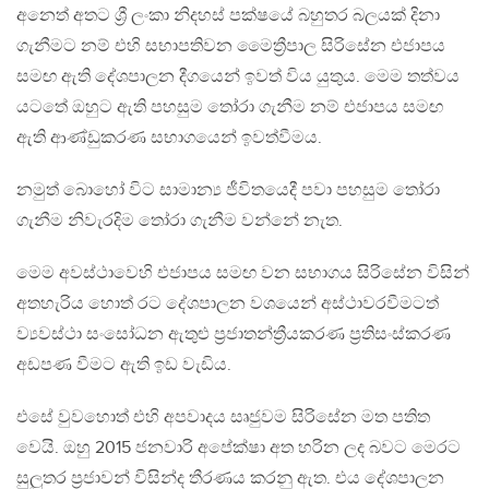
අනෙත් අතට ශ්‍රී ලංකා නිදහස් පක්ෂයේ බහුතර බලයක් දිනා
ගැනීමට නම් එහි සභාපතිවන මෛත්‍රීපාල සිරිසේන එජාපය
සමඟ ඇති දේශපාලන දීගයෙන් ඉවත් විය යුතුය. මෙම තත්වය
යටතේ ඔහුට ඇති පහසුම තෝරා ගැනීම නම් එජාපය සමඟ
ඇති ආණ්ඩුකරණ සභාගයෙන් ඉවත්වීමය.
නමුත් බොහෝ විට සාමාන්‍ය ජීවිතයෙදී පවා පහසුම තෝරා
ගැනීම නිවැරදිම තෝරා ගැනීම වන්නේ නැත.
මෙම අවස්ථාවෙහි එජාපය සමඟ වන සභාගය සිරිසේන විසින්
අතහැරිය හොත් රට දේශපාලන වශයෙන් අස්ථාවරවීමටත්
ව්‍යවස්ථා සංසෝධන ඇතුළු ප්‍රජාතන්ත්‍රීයකරණ ප්‍රතිසංස්කරණ
අඩපණ වීමට ඇති ඉඩ වැඩිය.
එසේ වුවහොත් එහි අපවාදය සෘජුවම සිරිසේන මත පතිත
වෙයි. ඔහු 2015 ජනවාරි අපේක්ෂා අත හරින ලද බවට මෙරට
සුලුතර ප්‍රජාවන් විසින්ද තීරණය කරනු ඇත. එය දේශපාලන