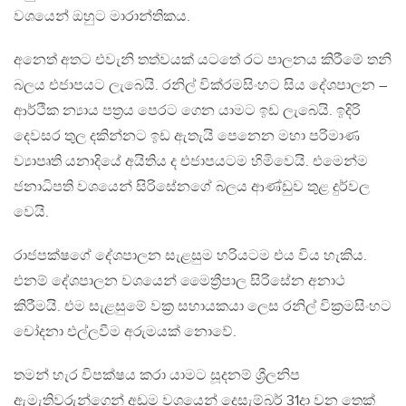
වශයෙන් ඔහුට මාරාන්තිකය.
අනෙත් අතට එවැනි තත්වයක් යටතේ රට පාලනය කිරීමේ තනි
බලය එජාපයට ලැබෙයි. රනිල් වික්රමසිංහට සිය දේශපාලන –
ආර්ථික න්‍යාය පත්‍රය පෙරට ගෙන යාමට ඉඩ ලැබෙයි. ඉදිරි
දෙවසර තුල දකින්නට ඉඩ ඇතැයි පෙනෙන මහා පරිමාණ
ව්‍යාපෘති යනාදියේ අයිතිය ද එජාපයටම හිමිවෙයි. එමෙන්ම
ජනාධිපති වශයෙන් සිරිසේනගේ බලය ආණ්ඩුව තුළ දුර්වල
වෙයි.
රාජපක්ෂගේ දේශපාලන සැළසුම හරියටම එය විය හැකිය.
එනම් දේශපාලන වශයෙන් මෛත්‍රීපාල සිරිසේන අනාථ
කිරීමයි. එම සැළසුමේ වක්‍ර සහායකයා ලෙස රනිල් වික්‍රමසිංහට
චෝදනා එල්ලවීම අරුමයක් නොවේ.
තමන් හැර විපක්ෂය කරා යාමට සූදනම් ශ්‍රීලනිප
ඇමැතිවරුන්ගෙන් අඩුම වශයෙන් දෙසැම්බර් 31දා වන තෙක්