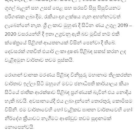
ගූගල් බැලුන් සහ උසස් පෙළ සහ සරසවි සිසු සිසුවියනට
පරිගණක ලබා දීම, රැකියා දශ ලක්ෂය ගැන අහන්නටවත්
ලැබෙන්නේ නැත. ශ්‍රී ලංකාව මුහුණ දී සිටින ණය උගුල 2019 –
2020 වසරයන්හි දී ඉතා උග්‍රවනු ඇති බව මූඩීස් නම් එකී
ක්ෂේත්‍රයේ පිළිගත් ආයතනයක් විසින් පෙන්වා දී තිබේ.
දෙවසරක් ගතවීත් එයාර් ලංකා දූෂණ පිළිබඳ සකස් කරන ලද
වැළිඅමුන වාර්තාව තවම පුස්කයි.
රොශාන් චානක මරණය පිළිබඳ විනිසුරු මහානාම තිලකරත්න
වාර්තාව ඉල්ලා සිටි ඔහුගේ මවට ජනාධිපති කාර්යාලය කියා
සිටියේ ජාතික ආරක්ෂාව පිළිබඳ ප්‍රශ්ණයක් බැවින් එය නොදිය
හැකි බවයි. අවසානයේදී එය ලබා දුන්නේ තොරතුරු කොමිසම
විසිනි. එම වාර්තාවෙහි හෝ වැළිකඩ ඝාතන වාර්තාවෙහි හෝ
නිර්දේශ ක්‍රියාවට නැගීමට ආණ්ඩුව තවම සූදානමක්
නොපෙන්වයි.