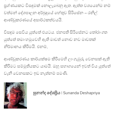
ප්‍රශ්ණයකට විසඳුමක් නොලැබෙනු ඇත. ඇත්ත වශයෙන්ම නම්
වත්මන් දේශපාලන අර්බූදයේ හේතුව සිරිසේන – රනිල්
ආණ්ඩුකරණයේ අසාර්ථකත්වයයි.
විසඳුම සෙවිය යුත්තේ එයටය. ජනපති සිරිසේනට තෝරා ගත
යුත්තේ තමා හමුවෙහි ඇති මාවත් නොව නව මාවතක්
නිර්මානය කිරීමයි. එනම්,
ආණ්ඩුකරණය කාර්යක්ෂම කිරීමෙහි ලා ගැඹුරු වෙනසක් ඇති
කිරීමට සම්මුතියකට යාමයි. ඔහු සභාගයෙන් ඉවත් විය යුත්තේ
වැනි වෙනසකට ඉඩ නැත්නම් පමණි.
සුනන්ද දේශප්‍රිය
| Sunanda Deshapriya