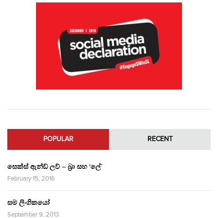
POPULAR
RECENT
සෙක්ස් ඇන්ඩ් ලව් – බ්‍රා සහ ‘ලේ’
February 15, 2016
සම ලිංගිකයෝ
September 9, 2013