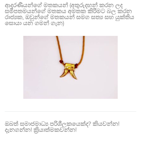
ආදරණීයන්ගේ මතකයන් (අතුරුදහන් කරන ලද
සමීපතමයන්ගේ මතකය අමතක කිරීමට බල කරන
රාජ්‍යක, ඔවුන්ගේ මතකයන් සමග සත්‍ය සහ යුක්තිය
සොයා යන ගමන් ගැන)
ඔබත් සමාජමාධ්‍ය පරිශීලකයෙක්ද? කියවන්න!
දැනගන්න! ක්‍රියාත්මකවන්න!