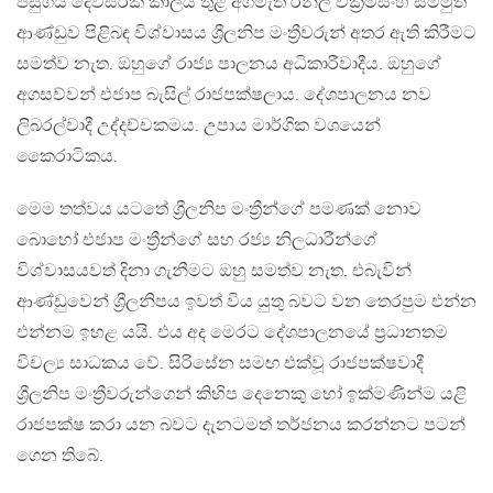
පසුගිය දෙවසරක කාලය තුළ අගමැති රනිල් වික්‍රමසිංහ සම්මුති
ආණ්ඩුව පිළිබඳ විශ්වාසය ශ්‍රීලනිප මංත්‍රීවරුන් අතර ඇති කිරීමට
සමත්ව නැත. ඔහුගේ රාජ්‍ය පාලනය අධිකාරීවාදීය. ඔහුගේ
අගසව්වන් එජාප බැසිල් රාජපක්ෂලාය. දේශපාලනය නව
ලිබරල්වාදී උද්දච්චකමය. උපාය මාර්ගික වශයෙන්
කෛරාටිකය.
මෙම තත්වය යටතේ ශ්‍රීලනිප මංත්‍රීන්ගේ පමණක් නොව
බොහෝ එජාප මංත්‍රීන්ගේ සහ රජ්‍ය නිලධාරීන්ගේ
විශ්වාසයවත් දිනා ගැනීමට ඔහු සමත්ව නැත. එබැවින්
ආණ්ඩුවෙන් ශ්‍රීලනිපය ඉවත් විය යුතු බවට වන තෙරපුම එන්න
එන්නම ඉහළ යයි. එය අද මෙරට දේශපාලනයේ ප්‍රධානතම
විචල්‍ය සාධකය වේ. සිරිසේන සමඟ එක්වූ රාජපක්ෂවාදී
ශ්‍රීලනිප මංත්‍රීවරුන්ගෙන් කිහිප දෙනෙකු හෝ ඉක්මණින්ම යළි
රාජපක්ෂ කරා යන බවට දැනටමත් තර්ජනය කරන්නට පටන්
ගෙන තිබේ.