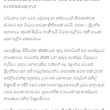
අපේක්ෂකයකු නැත.
වර්ධනය වන මෙම දේශපාලන තත්වයෙහි තීරණාත්මක
ස්ථාවර සහ විචල්‍ය සාධක කිහිපයක් වෙයි. එජාප – ශ්‍රීලනිප
සභාගයට කුමක් සිදුවිය හැකි දැයි විමසා බැලීමට එකී සාධක
දෙස බැලීම අත්‍යවශ්‍යය.
මෛත්‍රීපාල සිරිසේන 2020 වන තුරු ජනාධිපති සහ ආණ්ඩුවේ
නායකයාය. එමෙන්ම 2020 වන තුරුම ආණ්ඩුව විසුරුවා
හැරීමට ඔහුට නොහැකිය. වත්මන් බල තුලනය යටතේ
ශ්‍රීලනිපය සහ එහි හවුල්කරුවන්ට රාජපක්ෂ සමඟ එක් වුවත්
පාර්ලිමේන්තු බහුතරය ලබා ගත නොහැක. එබැවින් රනිල්
වික්‍රමසිංහ ඉදිරි වසර දෙක හමාර තුළද අගමැති ධුරය දරනු ඇත.
මෙම සාධක ස්ථාවරය. ප්‍රායෝගික වශයෙන් අද ආණ්ඩුවේ
නායකයා රනිල් වික්‍රමසිංහය.