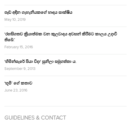
පෑඩ් අඳින ගැහැනියකගේ හෘදය සාක්ෂිය
May 10, 2019
‘රහසිගතව ක්‍රියාත්මක වන කුලවාදය අවසන් කිරීමට කාලය උදාවී
තිබේ.’
February 15, 2016
‘හිමින්සැරේ පියා විදා‘ සුනිලා සමුගත්තා ය.
September 9, 2013
‘භූමි’ ගේ කතාව
June 23, 2016
GUIDELINES & CONTACT