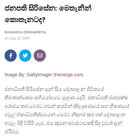
ජනපති සිරිසේන: මෙතැනින්
කොතැනටද?
SUNANDA DESHAPRIYA
on
July 21, 2017
Image By: GattyImage/
theverge.com
ජනාධිපති සිරිසේන දැන් සිය දේශපාලන ජීවිතයේ
තීරණාත්මකම අභියෝගයට මුහුණ දෙයි. ජනාධිපති රාජපක්ෂ
පරාජය කර මෙරට ගමන් කරමින් තිබූ දූෂණයේ සහ භීෂණයේ
පවුල් ඒකාධිපතිත්වයෙන් මෙරට නිදහස් කර ගත් දේශපාලන
හවුල බිදී විසිරී යෑම, එය කුමන අවස්ථාවකදී සිදු වුවත් දැන්
ස්ථිරය.