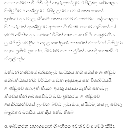
පනත සම්මත වී තිබියදීත් අතුරුදහන්වූවන් පිළිබඳ කාර්යාලය
පිහිටුවීමට අණ්ඩුවට කිසිදු උවමනාවක් නොපෙනේ.
ත්‍රස්තවාදය වැළැක්වීමේ පනත තවම එහෙමමය. දේශපාලන
සිරකරුවන් ආණ්ඩුවට අමතක වී තිබේ. පානම වැසියන්ගේ
ඉඩම් අයිතිය දයා ගමගේ විසින් පාගාගෙන සිටී. සංක්‍රමණීය
යුක්ති ක්‍රියාවළියට අදාළ යාන්ත්‍රණ හතරෙන් එකක්වත් පිහිටුවා
නැත. ප්‍රගීත්, ලසන්ත, සිවරාම් සහ තාජුඩීන් යනාදී ඝාතකයින්
නිදැල්ලේය.
වත්මන් තත්වයේ බරපතලම සාධකය නම් සමස්ත ආණ්ඩුව
සම්බන්ධයෙන්ම වර්ධනය වන අප්‍රසාදය සහ විරෝධයයි.
ආණ්ඩුවේ හොඳක් කියන අයකු සොයා ගැනීම නොමළ
නිවෙසකින් අබ සෙවීමට වඩා දුෂ්කරය. ආණ්ඩුවේ
අසාර්ථකත්වයේ ලාංචන බවට උමා ඔය, සයිටම්, කසළ, ඩෙංඟු,
බැදුම්කර මගඩිය යනාදිය පත්ව තිබේ.
ආණ්ඩුකරන සභාගයෙන් ශ්‍රීලනිපය ඉවත් වුව ද මෙම කිසිදු