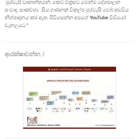
පුරවැසි වෘතාන්තයන්, කෙටි චිත්‍රපට මෙන්ම දේශපාලන
සංවාද, සාකච්ඡා, සිය ගණනක් විකල්ප පුරවැසි වෙබ් අඩවිය
නිශ්පාදනය කර ඇත. පිවිසෙන්න අපගේ
YouTube
වීඩියෝ
චැනලයට."
ආරක්ෂාවන්න..!