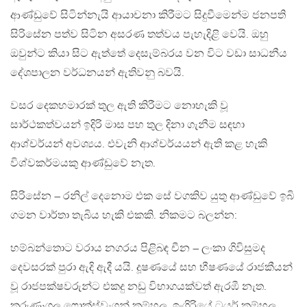
ආණ්ඩුවේ සිටින්නැයි ආයාචනා කිරීමට සිදුවීමෙන්ම ජනපති
සිරිසේන පත්ව සිටින අසරණ තත්වය පැහැදිළි වෙයි. ඔහු
ඔවුන්ට කියා සිට ඇත්තේ දෙසැම්බරය වන විට වඩා සාධනීය
දේශපාලන වර්ධනයන් ඇතිවනු බවයි.
වසර දෙකහමාරක් තුල ඇති කිරීමට නොහැකි වූ
සාර්ථකත්වයන් ඉදිරි මාස පහ තුල දිනා ගැනීම සඳහා
ආශ්චර්යන් අවශ්‍යය. එවැනි ආශ්චර්යයන් ඇති කළ හැකි
විශ්වකර්මයකු ආණ්ඩුවේ නැත.
සිරිසේන – රනිල් දෙනොම එක සේ වගකිව යුතු ආණ්ඩුවේ ඉබි
ගමන වාර්තා තැබිය හැකි එකකි. නිකමට බලන්න:
හම්බන්තොට වරාය නගරය පිළිබඳ චීන – ලංකා ගිවිසුමද
දෙවසරක් පුරා ඇදි ඇදී යයි. දූෂණයේ සහ භීෂණයේ රාජකීයන්
වූ රාජපක්ෂවරුන්ට එකදු නඩු විභාගයක්වත් ඇරඹී නැත.
කුරුණෑගල ෆොක්ස්වැගන් කම්හල, ඉංගිරියේ ටයර් කම්හල,