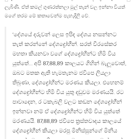
ලැබිණි. ඒත් කමල් ගුණරත්නලා මුල් තැන් වල ඉන්නා වියත්
මගේ තරම මේ කතාවෙන්ම පැහැදිලි වේ.
‘දේශයේ දරුවන් ලෙස ඉපිද දේශය නසන්නට
තැත් කරන්නේ දේශද්‍රෝහීන්. සරත් වීරසේකර
මහතා කියනවා වගේ දේශද්‍රෝහීන්ට හිමි විය
යුත්තේ… අපි 87,88,89 කාලයට ගිහින් බැලූවොත්,
ඔබට මතක ඇති හැමතැනම ජවිපෙ ලියලා
තිබුණා, දේශද්‍රෝහීන්ට මරණය කියලා. එහෙනම්
දේශද්‍රෝහීන්ට හිමි විය යුතු දඩුවම මරණයයි. රට
පාවාදෙන, ර ටකැබලි වලට කඩන දේශද්‍රෝහීන්
ඉන්නවා නම් ඒ දේශද්‍රෝහීන්ට හිමි විය යුත්තේ
මරණයයි. 87,88,89 ජවිපෙ ත‍්‍රස්තවාදය කාලයේ
දේශද්‍රෝහීන් කියලා මරපු මිනිස්සුන්ගේ මිනිය