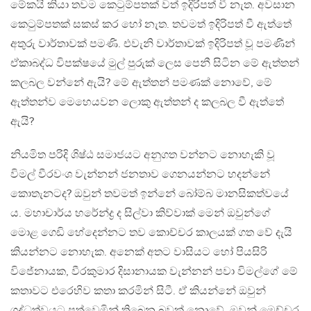
මේකයි කියා තවම කෙටුම්පතක් වත් ඉදිරිපත් වී නැත. අවසාන
කෙටුම්පතක් සකස් කර හෝ නැත. තවමත් ඉදිරිපත් වී ඇත්තේ
අතුරු වාර්තාවක් පමණි. එවැනි වාර්තාවක් ඉදිරිපත් වූ පමණින්
ඒකාබද්ධ විපක්ෂයේ මුල් පුරුක් ලෙස පෙනී සිටින මේ ඇත්තන්
කලබල වන්නේ ඇයි? මේ ඇත්තන් පමණක් නොවේ, මේ
ඇත්තන්ව මෙහෙයවන ලොකු ඇත්තන් ද කලබල වී ඇත්තේ
ඇයි?
නියමිත පරිදි ශිෂ්ඨ සමාජයට අනුගත වන්නට නොහැකි වූ
විමල් වීරවංශ වැන්නන් ජනතාව ගෙනයන්නට හදන්නේ
කොතැනටද? ඔවුන් තවමත් ඉන්නේ බෝම්බ මානසිකත්වයේ
ය. මහාචාර්ය හරේන්ද්‍ර ද සිල්වා කිව්වාක් මෙන් ඔවුන්ගේ
මොළ ගෙඩි හේදෙන්නට තව කොච්චර කාලයක් ගත වේ දැයි
කියන්නට නොහැක. අනෙක් අතට වාසියට හෝ පියසිරි
විජේනායක, වීරකුමාර දිසානායක වැන්නන් පවා විමල්ගේ මේ
කතාවට එරෙහිව කතා කරමින් සිටී. ඒ කියන්නේ ඔවුන්
ශුද්ධත්වයට පත්වෙමින් තිබෙන බවක් නොවේ. ඔවුන් මෙච්චර