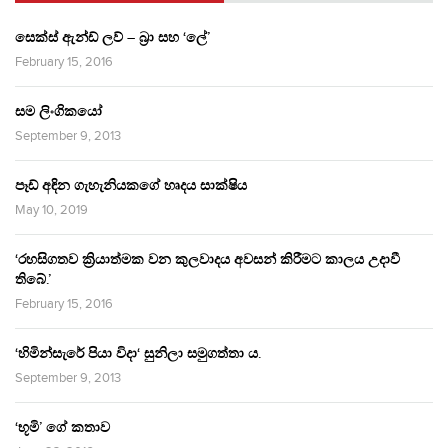
සෙක්ස් ඇන්ඩ් ලව් – බ්‍රා සහ ‘ලේ’
February 15, 2016
සම ලිංගිකයෝ
September 9, 2013
පෑඩ් අඳින ගැහැනියකගේ හෘදය සාක්ෂිය
May 10, 2019
‘රහසිගතව ක්‍රියාත්මක වන කුලවාදය අවසන් කිරීමට කාලය උදාවී
තිබේ.’
February 15, 2016
‘හිමින්සැරේ පියා විදා‘ සුනිලා සමුගත්තා ය.
September 9, 2013
‘භූමි’ ගේ කතාව