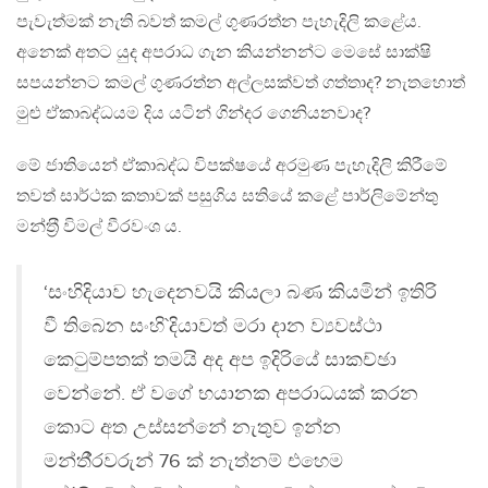
පැවැත්මක් නැති බවත් කමල් ගුණරත්න පැහැදිලි කළේය.
අනෙක් අතට යුද අපරාධ ගැන කියන්නන්ට මෙසේ සාක්ෂි
සපයන්නට කමල් ගුණරත්න අල්ලසක්වත් ගත්තාද? නැතහොත්
මුළු ඒකාබද්ධයම දිය යටින් ගින්දර ගෙනියනවාද?
මේ ජාතියෙන් ඒකාබද්ධ විපක්ෂයේ අරමුණ පැහැදිලි කිරීමේ
තවත් සාර්ථක කතාවක් පසුගිය සතියේ කළේ පාර්ලිමේන්තු
මන්ත‍්‍රී විමල් වීරවංශ ය.
‘සංහිදියාව හැදෙනවයි කියලා බණ කියමින් ඉතිරි
වී තිබෙන සංහි`දියාවත් මරා දාන ව්‍යවස්ථා
කෙටුම්පතක් තමයි අද අප ඉදිරියේ සාකච්ඡා
වෙන්නේ. ඒ වගේ භයානක අපරාධයක් කරන
කොට අත උස්සන්නේ නැතුව ඉන්න
මන්තී‍්‍රවරුන් 76 ක් නැත්නම් එහෙම