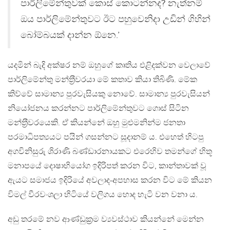
පාර්ලිමේන්තුවක් කොස් කොටන්නද? නැත්නම්
ඔය පාර්ලිමේන්තුවට ඊට පහුවෙනිදා උඩින් ගිහින්
බෝම්බයක් දාන්න ඕනෙ.’
යදමින් බැදි අක්ෂර නම් ඔහුගේ කෘතිය එළිදක්වන වෙලාවේ
පාර්ලිමේන්තු මන්ත‍්‍රීවරයා මේ කතාව කියා තිබිණි. මේක
කිව්වේ සාමාන්‍ය පුරවැසියකු නොවේ. සාමාන්‍ය පුරවැසියන්
නියෝජනය කරන්නට පාර්ලිමේන්තුවට ගොස් සිටින
මන්ත‍්‍රීවරයෙකි. ඒ කියන්නේ ඔහු මුළුමනින්ම ජනතා
පරමාධිපත්‍යයට පයින් ගසන්නට සූදානම් ය. එහෙත් හිටපු
අගවිනිසුරු ශිරාණි බණ්ඩාරනායකට එරෙහිව තමන්ගේ හිතූ
මනාපයේ දොෂාභියෝග ඉදිරිපත් කරන විට, කාන්තාවක් වූ
ඇයට සමාජය ඉදිරියේ අවලාද-අපහාස කරන විට මේ කියන
විමල් වීරවංශලා හිටියේ වලිගය හොද හැටි වන වනා ය.
අඩු තරමේ නව ආණ්ඩුක‍්‍රම ව්‍යවස්ථාව කියන්නේ මෙන්න