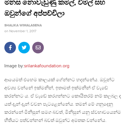
මනස නොවැඩුණු කමල්, විමල් සහ
ඔවුන්ගේ අප්පච්චිලා
SHALIKA WIMALASENA
on
November 1, 2017
Image by:
srilankafoundation.org
ආයෙමත් එහෙම කාලයක් ගේන්නට හදන්නේය. ඔවුන්ට
අවශ්‍ය වන්නේ ඉක්මනින්, ඉතාමත් ඉක්මනින් ඒ වැඬේ
කරන්නට ය. ඒ වැඬේ කරගන්නට කොයිතරම් නම් කලබල ද
යත් දැන් දැන් වචන පැටළෙන්නේය. තමන් මේ ගනුදෙනු
කරන්නේ මිනිසුන් සමග බවත්, මිනිසුන් යනු ස්වභාවයෙන්ම
භීතියට පත්වන්නන් බවත් ඔවුන්ට අමතක වන්නේය.