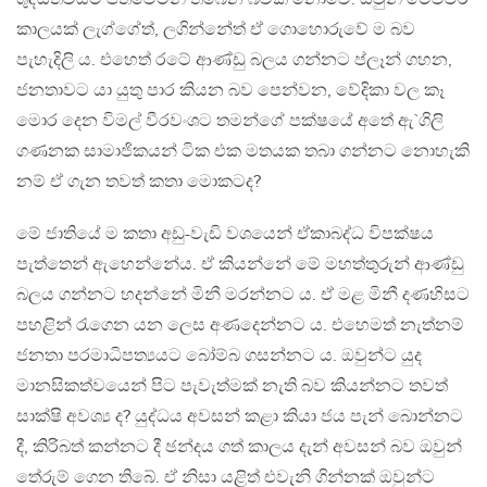
කාලයක් ලැග්ගේත්, ලගින්නේත් ඒ ගොහොරුවේ ම බව
පැහැදිලි ය. එහෙත් රටේ ආණ්ඩු බලය ගන්නට ප්ලෑන් ගහන,
ජනතාවට යා යුතු පාර කියන බව පෙන්වන, වේදිකා වල කෑ
මොර දෙන විමල් වීරවංශට තමන්ගේ පක්ෂයේ අතේ ඇ`ගිලි
ගණනක සාමාජිකයන් ටික එක මතයක තබා ගන්නට නොහැකි
නම් ඒ ගැන තවත් කතා මොකටද?
මේ ජාතියේ ම කතා අඩු-වැඩි වශයෙන් ඒකාබද්ධ විපක්ෂය
පැත්තෙන් ඇහෙන්නේය. ඒ කියන්නේ මේ මහත්තුරුන් ආණ්ඩු
බලය ගන්නට හදන්නේ මිනී මරන්නට ය. ඒ මළ මිනී දණහිසට
පහළින් රැගෙන යන ලෙස අණදෙන්නට ය. එහෙමත් නැත්නම්
ජනතා පරමාධිපත්‍යයට බෝම්බ ගසන්නට ය. ඔවුන්ට යුද
මානසිකත්වයෙන් පිට පැවැත්මක් නැති බව කියන්නට තවත්
සාක්ෂි අවශ්‍ය ද? යුද්ධය අවසන් කළා කියා ජය පැන් බොන්නට
දී, කිරිබත් කන්නට දී ඡන්දය ගත් කාලය දැන් අවසන් බව ඔවුන්
තේරුම් ගෙන තිබේ. ඒ නිසා යළිත් එවැනි ගින්නක් ඔවුන්ට