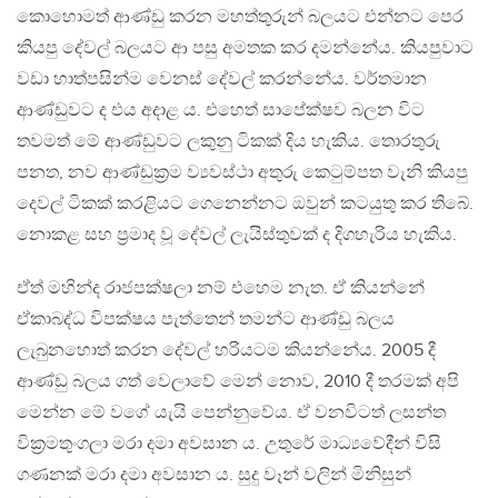
කොහොමත් ආණ්ඩු කරන මහත්තුරුන් බලයට එන්නට පෙර
කියපු දේවල් බලයට ආ පසු අමතක කර දමන්නේය. කියපුවාට
වඩා හාත්පසින්ම වෙනස් දේවල් කරන්නේය. වර්තමාන
ආණ්ඩුවට ද එය අදාළ ය. එහෙත් සාපේක්ෂව බලන විට
තවමත් මේ ආණ්ඩුවට ලකුනු ටිකක් දිය හැකිය. තොරතුරු
පනත, නව ආණ්ඩුක‍්‍රම ව්‍යවස්ථා අතුරු කෙටුම්පත වැනි කියපු
දෙවල් ටිකක් කරළියට ගෙනෙන්නට ඔවුන් කටයුතු කර තිබේ.
නොකළ සහ ප‍්‍රමාද වූ දේවල් ලැයිස්තුවක් ද දිගහැරිය හැකිය.
ඒත් මහින්ද රාජපක්ෂලා නම් එහෙම නැත. ඒ කියන්නේ
ඒකාබද්ධ විපක්ෂය පැත්තෙන් තමන්ට ආණ්ඩු බලය
ලැබුනහොත් කරන දේවල් හරියටම කියන්නේය. 2005 දී
ආණ්ඩු බලය ගත් වෙලාවේ මෙන් නොව, 2010 දී තරමක් අපි
මෙන්න මේ වගේ යැයි පෙන්නුවේය. ඒ වනවිටත් ලසන්ත
වික‍්‍රමතුංගලා මරා දමා අවසාන ය. උතුරේ මාධ්‍යවේදීන් විසි
ගණනක් මරා දමා අවසාන ය. සුදු වෑන් වලින් මිනිසුන්