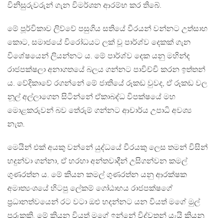
විනිසුරුවරුන් ගැන විමර්ශන ආරම්භ කර තිබේ.
මේ පූර්විකාව ලිව්වේ පසුගිය සතියේ වීරයන් වන්නට උත්සාහ
කොට, සමාජයේ විරෝධයට ලක් වූ පාර්ශ්ව දෙකක් ගැන
විශේෂයෙන් ලියන්නට ය. මේ පාර්ශ්ව දෙක යනු මහින්ද
රාජපක්ෂලා අනාගතයේ බලය ගන්නට පාවිච්චි කරන ඉත්තන්
ය. වේදිකාවේ රගන්නේ මේ ජාතියේ රූකඩ වුවද, ඒ රූකඩ වල
නූල් අල්ලාගෙන සිටින්නේ ඒකාබද්ධ විපක්ෂයේ මහ
මොළකරුවන් බව තේරුම් ගන්නට ආචාර්ය උපාධි අවශ්‍ය
නැත.
මෙයින් එක් අයකු වන්නේ යුද්ධයේ වීරයකු ලෙස තමන් විසින්
හදුන්වා ගන්නා, ඒ හරහා අන්තවාදීන් උසිගන්වන කමල්
ගුණරත්න ය. මේ කියන කමල් ගුණරත්න යනු ආරක්ෂක
අමාත්‍යංශයේ හිටපු ලේකම් ගෝඨාභය රාජපක්ෂගේ
ප‍්‍රධානත්වයෙන් රට වටා ඔළු හදන්නට යන වියත් මගේ මුල්
පුරුකකි. මේ කියන වියත් මගේ ඉන්නේ විද්වතුන් යැයි කියනු