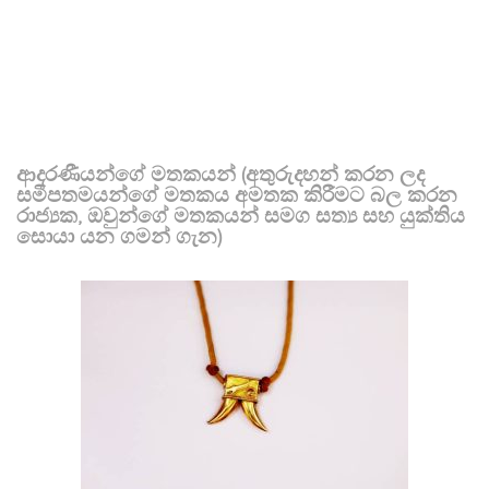
ආදරණීයන්ගේ මතකයන් (අතුරුදහන් කරන ලද
සමීපතමයන්ගේ මතකය අමතක කිරීමට බල කරන
රාජ්‍යක, ඔවුන්ගේ මතකයන් සමග සත්‍ය සහ යුක්තිය
සොයා යන ගමන් ගැන)