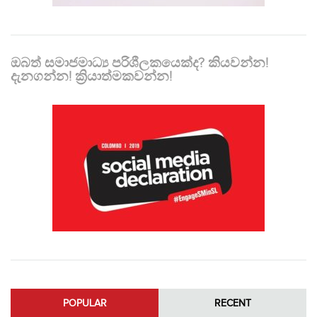
ඔබත් සමාජමාධ්‍ය පරිශීලකයෙක්ද? කියවන්න!
දැනගන්න! ක්‍රියාත්මකවන්න!
POPULAR
RECENT