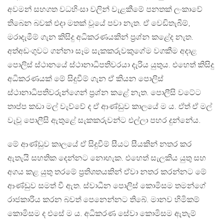
අවමන් සහගත වධහිංසා වලින් වැළකීමේ පනතක් ලංකාවේ
තිබෙන බවක් එදා මතක් වූයේ පවා නැත. ඒ වෙඩිතැබීම්,
මරාදැමීම් ගැන කිසිදු අධිකරණයකින් ප‍්‍රශ්න කළේද නැත.
අත්අඩංගුවට ගන්නා සෑම සැකකරුවකුගේම වගකීම අදාළ
පොලිස් ස්ථානයේ ස්ථානාධිපතිවරයා දැරිය යුතුය. එහෙත් කිසිදු
අධිකරණයක් මේ සිදුවීම් ගැන ඒ කියන පොලිස්
ස්ථානාධිපතිවරුන්ගෙන් ප‍්‍රශ්න කළේ නැත. පොලීසි වටේට
තාප්ප කඩා මල් වැව්වේ ද ඒ ආණ්ඩුව කාලයේ ම ය. ඒත් ඒ මල්
වැවූ පොලීසි ඇතුළේ සැකකරුවන්ට එල්ලා පහර දුන්නේය.
මේ ආණ්ඩුව කාලයේ ඒ සිදුවීම් සීයට සීයකින් නතර කර
ඇතැයි සහතික දෙන්නට නොහැක. එහෙත් සැලකිය යුතු සහ
අගය කළ යුතු තරමේ ප‍්‍රතිශතයකින් ඒවා නතර කරන්නට මේ
ආණ්ඩුව සමත් වී ඇත. ස්වාධීන පොලිස් කොමිසම තමන්ගේ
රාජකාරිය කරන බවත් පෙනෙන්නට තිබේ. මානව හිමිකම්
කොමිසම ද එසේ ම ය. අධිකරණ සේවා කොමිසම ඇතැම්