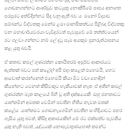
සිල්වා කීවේ, ලංකාවේ පශ්චාත් යුද මානසිකත්වය
ගොඩනගන්නට ආණ්ඩුව කටයුතු නොකිරීමේ පාපය අනාගත
පරපුරට අත්විදින්නට සිදු වනු ඇති බව ය. මනෝ විද්‍යාව
සම්බන්ධ විද්වතකු මෙන්ම ළමා මානසිකත්වය පිළිබද විද්වතකු
වන මහාචාර්යවරයා වැඩිදුරටත් පැවසුවේ මේ තත්ත්වයෙන්
රට ගලවා ගන්නට නම් ලේ දුටු සෑම අයකුම පුනරුත්ථාපනය
කළ යුතු බවයි.
ඒ කතාව කමල් ගුණරත්න කොයිතරම් අපූර්ව ආකාරයට
ඇත්තක් බවට පත් කළේද? අපි එදා කළෙත් එහෙමයි, හෙට
ආවොත් කරන්නෙත් එහෙමයි කියා මීට වඩා හොදින්
කියන්නට වෙනත් කිසිවකුට හැකියාවක් නැත. ඒ අතින් කමල්
ගුණරත්න මෑත කාලයේ බිහි වූ අති දක්ෂයෙකි. ඔහු ජනතාවට
යාන්තමින් අමතක වෙමින් පවතින භීතිය නැවත මතක්
කළේය. යාන්තමට ගොඩනැගෙමින් පවතින සංහිදියාවට පහර
ගැසිය යුතු බවත්, කිසිදු අකාරයකින් මේ රට එක්සත්ව පැවතිය
යුතු නැති බවත්, යුද්ධයක් නොපැවතුණහොත් තමන්ට