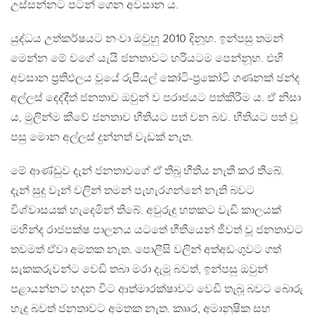
උස්සන්නට පටන් ගෙන අවසාන ය.
යුද්ධය උත්කර්ෂයට නංවා ඔවුහු 2010 දිනූහ. ඉන්පසු තමන්
මෙන්න මේ වගේ යැයි ජනතාවට හරියටම පෙන්නූහ. එහි
අවසාන ප‍්‍රතිඵලය වූයේ රුපියල් කෝටි-ප‍්‍රකෝටි ගණනක් ඡන්ද
අල්ලස් දෙද්දීත් ජනතාව ඔවුන් ව පරාජයට පත්කිරීම ය. ඒ නිසා
ය, මුලින්ම කීවේ ජනතාව භීතියට පත් වන බව. භීතියට පත් වූ
පසු මොන අල්ලස් දුන්නත් වැඩක් නැත.
මේ ආණ්ඩුව දැන් ජනතාවගේ ඒ තිබූ භීතිය නැති කර තිබේ.
දැන් සුදු වෑන් වලින් තමන් පැහැරගන්නේ නැති බවට
විශ්වාසයක් හැදෙමින් තිබේ. අවුරුදු හතකට වැඩි කාලයක්
මහින්ද රාජපක්ෂ පාලනය යටතේ භීතියෙන් ජීවත් වූ ජනතාවට
තවමත් ඒවා අමතක නැත. පොලීසි වලින් අත්අඩංගුවට ගත්
සැකකරුවන්ට වෙඩි තබා මරා දැමූ බවත්, ඉන්පසු ඔවුන්
පළායන්නට හදන විට ආත්මාරක්ෂාවට වෙඩි තැබූ බවට බොරු
හැදූ බවත් ජනතාවට අමතක නැත. කෲර, අමානුෂික සහ