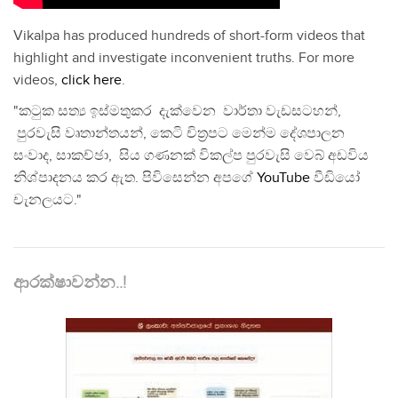
Vikalpa has produced hundreds of short-form videos that
highlight and investigate inconvenient truths. For more
videos,
click here
.
"කටුක සත්‍ය ඉස්මතුකර දැක්වෙන වාර්තා වැඩසටහන්,
පුරවැසි වෘතාන්තයන්, කෙටි චිත්‍රපට මෙන්ම දේශපාලන
සංවාද, සාකච්ඡා, සිය ගණනක් විකල්ප පුරවැසි වෙබ් අඩවිය
නිශ්පාදනය කර ඇත. පිවිසෙන්න අපගේ
YouTube
වීඩියෝ
චැනලයට."
ආරක්ෂාවන්න..!