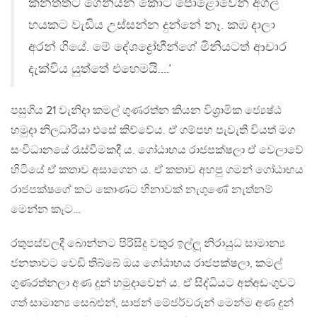
කනත්තට ගෙනියන කොට පොළොවෙන් අගල්
හයකට වැඩිය උස්සන්න දුන්නේ නෑ. කඹ දාලා
අරන් ගියේ. මේ දේශද්‍රෝහීන්ගේ මිනියටත් ආචාර
දැක්විය යුත්තේ එහෙමයි….’
පසුගිය 21 වැනිදා කමල් ගුණරත්න කියන විශ‍්‍රාමික ජ්‍යෙෂ්ඨ
හමුදා නිලධාරියා එසේ කිව්වේය. ඒ ගම්පහ පැවැති වියත් මග
සංවිධානයේ රැස්වීමකදී ය. ගෝඨාභය රාජපක්ෂලා ඒ වෙලාවේ
හිටියේ ඒ කතාව අසාගෙන ය. ඒ කතාව අහපු ගමන් ගෝඨාභය
රාජපක්ෂගේ කට කොණට හිනාවක් නැගුණේ නැත්නම්
මෙන්න කැට…
රතුපස්වලදී බොන්නට පිරිසිදු වතුර ඉල්ලූ නිරායුධ සාමාන්‍ය
ජනතාවට වෙඩි තිබ්බේ ඔය ගෝඨාභය රාජපක්ෂලා, කමල්
ගුණරත්නලා අණ දුන් හමුදාවෙන් ය. ඒ සිද්ධියට අත්අඩංගුවට
ගත් සාමාන්‍ය සෙබළුන්, සාජන් මේජර්වරුන් මෙන්ම අණ දුන්