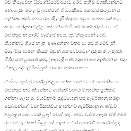
බව කියැවෙන බි‍්‍රගේඩියර්වරයාට ද ඊට තනිව වගකියන්නට
නොහැක. මේ උඩු බුරන්නේ ඒ වගකීමේ කොටස්කරුවන් ය.
වැලිකඩ බන්ධනාගාරයේදී ලැයිස්තුගත සමූහ ඝාතනයක් කළ
බවට චෝදනා එල්ල වන්නේ මේ වියත් මහත්තුරුන්ට ය. ඒ
මහත්තුරුන් පාරට බැස්සේ නැත. තුවක්කු අරන් වෙඩි
තියන්නට ගියේ නැත. අණ දුන්නා විතර ය. තවත් මෙවැනි
මිලේච්ඡ ඝාතන කීයක් ඔවුන් කෙරෙව්වේද? දකුණත්, උතුරත්
භීතියෙන් මුසපත් කළේ අද වැදි බණ දෙසන මේ ඇත්තන් ය. එදා
ඒ කළ දේවල් මිනිසුන්ට තවම අමතක නැත.
ඒ නිසා දැන් ම ආණ්ඩු බලය ගන්නට මේ වගේ කතා කියන
මහත්තුරුන්ට කියන්නට ඇත්තේ වහාම මානසික ප‍්‍රතිකාර
ගන්නා ලෙස ය. වියට්නාම් යුද්ධයෙන් පසු ඇමරිකානු හමුදා
සෙබළුන්ගේ මානසිකත්වය හදන්නට ඇමරිකානු ආණ්ඩුව
අවුරුදු පහළොවක් මුදල් වෙන් කළ බවට වාර්තා ඇත. ඒත් අපේ
රටේ එවැන්නක් සිදු වූයේ නැත. වරක් මහාචාර්ය හරේන්ද්‍ර ද