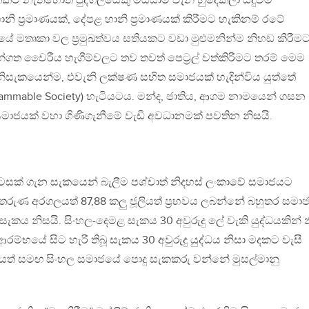
කට නැතහොත් පුද්ගලයෙකු මියයාම වැනි හුදෙකලා සිදුවීම්
නි ප්‍රමාණයක්, දේපළ හානි ප්‍රමාණයක් කිරීමට හැකිනම් රටේ
යේ මතෘකා වල ප්‍රමුඛත්වය සතියකට වඩා මුළුමනින්ම නිහඩ කිරීම
්ගත වෛරීය හැගීම්වලට තව තවත් පෙට්‍රල් වත්කිරීමට තරම් මෙම
නම් නිසැකයෙන්ම, එවැනි ලක්ෂණ සහිත සමාජයක් හැදින්විය යුත්තේ
lammable Society) හැටියටය. මන්ද, ජාතිය, ආගම නාමයෙන් ගසන
සමාජයක් වහා ගිණිගැනීමේ වැඩි අවධානමක් පවතින නිසයි.
ක් ගැන සැකයෙන් බැලීම පශ්චාත් නිදහස් ලංකාවේ සමාජයට
රුණ අරගලයත් 87,88 කලු ජූලියත් ප්‍රභවය ලබන්නේ බහුතර සමා
සැකය නිසයි. සිංහල-දෙමළ සැකය 30 අවුරුදු ලේ වැකි යුද්ධයකින් 
ආරම්භයේ සිට හැරී තිබූ සැකය 30 අවුරුදු යුද්ධය නිසා මදකට වැසී
නයත් සමඟ සිංහල සමාජයේ පොදු සැකකරු වන්නේ මුසල්මානු