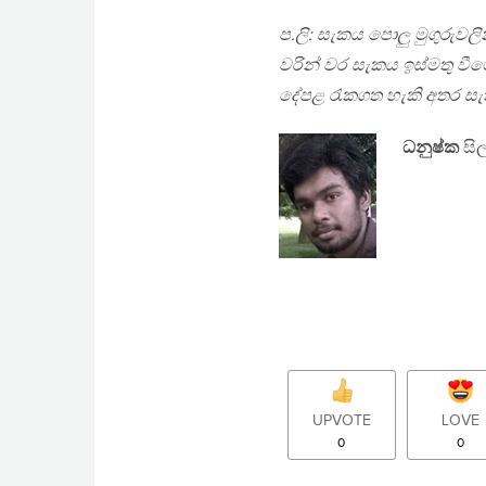
ප.ලි: සැකය පොලු මුගුරුව
වරින් වර සැකය ඉස්මතු වී
දේපළ රැකගත හැකි අතර සැ
ධනුෂ්ක
සිල
UPVOTE
LOVE
0
0