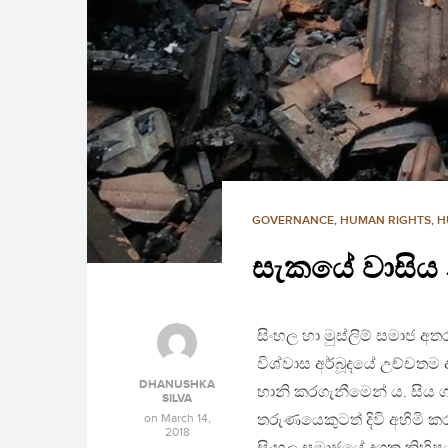
GOVERNANCE
,
HUMAN RIGHTS
,
H
සැකයේ වාසිය න
සිංහල හා මුස්ලිම් සමාජ අතර
විශ්වාස අර්බූදයේ උච්චතම
DHANUSHKA
හානි කරගැනීමෙන් ය. සිය 
SILVA
on
March 14,
තරුණයෙකුටත් දිවි අහිමි කර
2018