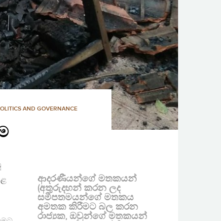
POLITICS AND GOVERNANCE
ීම
ූ
ආදරණීයන්ගේ මතකයන්
පළ
(අතුරුදහන් කරන ලද
සමීපතමයන්ගේ මතකය
අමතක කිරීමට බල කරන
රාජ්‍යක, ඔවුන්ගේ මතකයන්