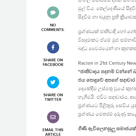
සිංහල සමාජයේ දශක කිහිපයක
මුල් විය. තෙල්දෙණියේ සිදු
සිදුවීම හා බැදුනු ප්‍රති ක්‍
NO
COMMENTS
.
ප්‍රශ්ණයක් ජාතිවාදී හෝ ගෝත
විසදුමකට ඒමේ මුළු සම්භාව
බද්ධ වෛරයෙන් හා කුහකත්ව
SHARE ON
Racism in 21st Century New
FACEBOOK
“ජාතිවාදය පදනම් වන්නේ බ
එය පොදුවේ අපගේ සදාචාර ප
දෙකේදීම උස්මතු වූයේ කුහ
SHARE ON
හැගීමයි. එවිට සදාචාරය, ආග
TWITTER
ප්‍රශ්ණයට පිළිතුරු සෙවිය යු
ප්‍රශ්ණය මෙතරම් දරුණු ක
ගිණි ඇවිලෙනසුලු සමාජයක
EMAIL THIS
ARTICLE