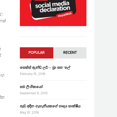
හල
ෙක්
ු
POPULAR
RECENT
ේ
සෙක්ස් ඇන්ඩ් ලව් – බ්‍රා සහ ‘ලේ’
February 15, 2016
සමඟ
සම ලිංගිකයෝ
September 9, 2013
රික
පෑඩ් අඳින ගැහැනියකගේ හෘදය සාක්ෂිය
May 10, 2019