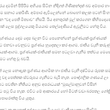
දමමින් පිපිරීම අභියස සිටින නිදිගත් ගිණිකන්දක් බව අම්පාර හා
ෙන්ම සනාථ කෙරිණි. අම්පාර ඇවිලෙන්නේ බොහෝ කලක පටන් සිං
 “වද පෙති මිත්‍යාව” නිසයි. රිය අනතුරක් මුල් කරගෙන කිහිපදෙන
ක් ලෙස පුද්ගලයෙකු මියයාම තෙල්දෙණියේ ඇවුලීමට හේතු විය.
්‍රශ්ණයය දෙම දෙස බලන විට පෙනෙන්නේ ප්‍රශ්ණයක්-ප්‍රශ්ණයක්
ට එනවා වෙනුවට ප්‍රශ්ණය හුදෙකලා කර ආගම, ජාතිය වැනි කරුණ
රශ්ණයක්-ආගම, ප්‍රශ්ණයක්-ජාතියක් සමඟ පටලවා ගැනීම තත්වය මෙස
ට හේතු වූ බවයි.
ණයක් ලෙස නොදැක ප්‍රශ්ණය ආගමික හා ජාතිය වැනි දෂ්ටිමය රූපක 
 වුවද වද පෙත්තක ස්වරූපය ගැනීමට බැරි නැත. පෞද්ගලික ගණයේ ලා
යට පවතින නීතියට අනුව අපරාධයක් “මුසල්මානුවන් විසින්
ට පටු විය හැක. එවිට මේ ආකාරයේ හෝ මීටත් වඩා බරපතල ගෝත්‍
ොරොත්තු විය යුතුය.