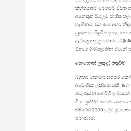
පිටි ගුලියකට හෝ වද පෙත්ත
කිහිපයකට මෙතරම් ජීවිත හා
අනෙකුත් සියලුම ජාතික තල
හැකිනම්, ජනතාව අතර නිදන
හුදෙකලා සිදුවීම් ප්‍රභල 
ඇවිලෙනසුලු සමාජයක් (Inf
ඕනෑම ගිණිකූරකින් එවැනි 
සොහොන් ලකුණු මතුවීම
බහුතර කොටස සුළුතර කොටස
අවේණික ලක්ෂණයකි. 1971 ත
තරුණයන් කෙරිහි දල්වාගත් 
විය. මුස්ලිම් සමාජය දෙසට 
තිබිණත් 2009 යුද්ධ අවසා
සමාජයයි.