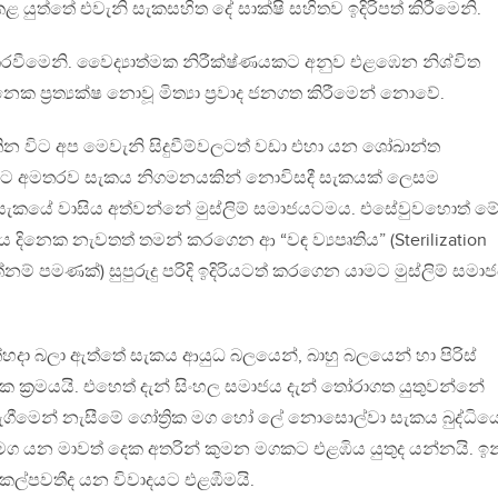
ළ යුත්තේ එවැනි සැකසහිත දේ සාක්ෂි සහිතව ඉදිරිපත් කිරීමෙනි.
කරවීමෙනි. වෛද්‍යාත්මක නිරීක්ෂ්ණයකට අනුව එළඹෙන නිශ්විත
ෙක ප්‍රත්‍යක්ෂ නොවූ මිත්‍යා ප්‍රවාද ජනගත කිරීමෙන් නොවේ.
 විට අප මෙවැනි සිදුවීම්වලටත් වඩා එහා යන ශෝඛාන්ත
. ඊට අමතරව සැකය නිගමනයකින් නොවිසදී සැකයක් ලෙසම
සැකයේ වාසිය අත්වන්නේ මුස්ලිම් සමාජයටමය. එසේවුවහොත් ම
ටගිය දිනෙක නැවතත් තමන් කරගෙන ආ “වඳ ව්‍යපෘතිය” (Sterilization
්නම් පමණක්) සුපුරුදු පරිදි ඉදිරියටත් කරගෙන යාමට මුස්ලිම් සම
හදා බලා ඇත්තේ සැකය ආයුධ බලයෙන්, බාහු බලයෙන් හා පිරිස්
මක ක්‍රමයයි. එහෙත් දැන් සිංහල සමාජය දැන් තෝරාගත යුතුවන්නේ
ැගීමෙන් නැසීමේ ගෝත්‍රික මග හෝ ලේ නොසොල්වා සැකය බුද්ධිය
 මග යන මාවත් දෙක අතරින් කුමන මගකට එළඹිය යුතුද යන්නයි. ඉන
කල්පවතීද යන විවාදයට එළඹීමයි.