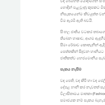
වඳ බෙහෙත් යොදාගෙන සිංහල
හොදින් පැළවුණු කුපකට මිත
නිසැකයෙන්ම කිවයුත්ත ව
වීම ඇරඹී ඇති බවයි.
සිංහල ජාතිය වටකර තබාගෙන
තිබෙන භාෂාව, ආගම ඇදහීම 
සීමා රේඛාව කොතැනින් ඇදිය
පෙත්තකින් සිදුවන හානියට 
ජාතිකත්ව හෙජමොනිය සැබ
සැකය නැසීම
වඳ පෙති, වඳ කිරි හා වඳ ජෙලි
දේපළ හානි කර නැවතත් 
විලාසිතාමය මාතකා (Fashio
සමාජයක නම් සැකය බැහැර කළ