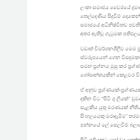
ලංකා සමාජය වෛරයේ දුමාරය 
තෙල්දෙණිය සිදුවීම් දෙක
සමාජයේ අධිනිෂ්චිතව පවතින
අතර ඇතිවූ ගැටුමක පතිඵලය
වඩාත් විමර්ශනශීලීව මෙම ප
ස්වරූපයෙන් ගෙන විසදුමක
සමඟ ප්‍රශ්නය මුසු කර ප්‍
ශෝඛාන්තයකින් කෙළවර වීම
ඒ අනුව ප්‍රශ්ණයක්-ප්‍රශ්
දකින විට “පිටි ගු ලියක්”
සැළකිය යුතු මරණයක් නීති
සිංහලයෙකු මරාදැමීම” තරම
පන්නයේ ලේ සෙලවීම් බලාප