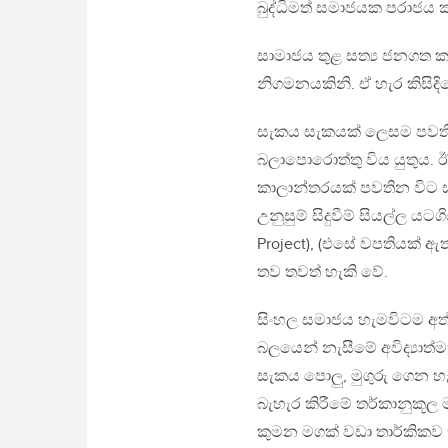
බුද්ධිමත් සමාජයක පරාජය ක
සාමාජය තුළ සත්‍ය ජනගත 
නිගමනයකිනි. ඒ හැර කිසිදින
සැකය සැකයක් ලෙසම පවතින
බලාපොරොත්තු විය යුතුය
කාලාන්තරයක් පවතින විට 
උනුසුම් සිදුවීම් සියල්ල ය
Project), (එසේ වපතියක් ඇත
තව තවත් හැකි වේ.
සිංහල සමාජය හැමවිටම අත්
බලයෙන් නැසීමේ අවිද්‍යාත්
සැකය පොලු, මුගුරු ගෙන හ
බැහැර කිරීමේ තර්කානුකූල
කුමන මගක් වඩා තාර්කිකව 