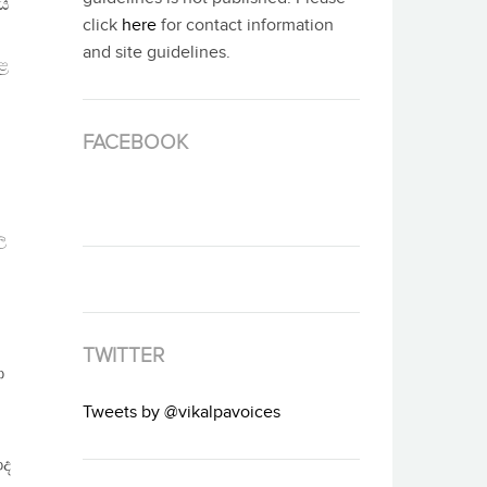
යේ
click
here
for contact information
and site guidelines.
ළ
FACEBOOK
ල
TWITTER
ා
Tweets by @vikalpavoices
ාද