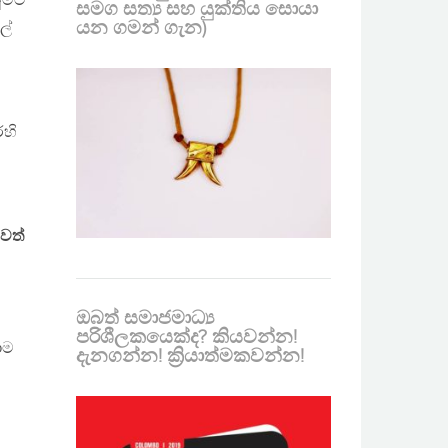
ටුමට
සමග සත්‍ය සහ යුක්තිය සොයා
යන ගමන් ගැන)
ල්
ෙහි
වත්
ඔබත් සමාජමාධ්‍ය
පරිශීලකයෙක්ද? කියවන්න!
යාම
දැනගන්න! ක්‍රියාත්මකවන්න!