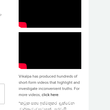
ා
Vikalpa has produced hundreds of
short-form videos that highlight and
investigate inconvenient truths. For
more videos,
click here
.
"කටුක සත්‍ය ඉස්මතුකර දැක්වෙන
වාර්තා වැඩසටහන්, පුරවැසි