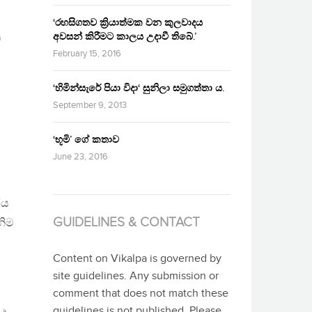
‘රහසිගතව ක්‍රියාත්මක වන කුලවාදය
අවසන් කිරීමට කාලය උදාවී තිබේ.’
ට
February 15, 2016
‘හිමින්සැරේ පියා විදා‘ සුනිලා සමුගත්තා ය.
September 9, 2013
‘භූමි’ ගේ කතාව
June 23, 2016
ජය
GUIDELINES & CONTACT
නිම
Content on Vikalpa is governed by
site guidelines. Any submission or
comment that does not match these
guidelines is not published. Please