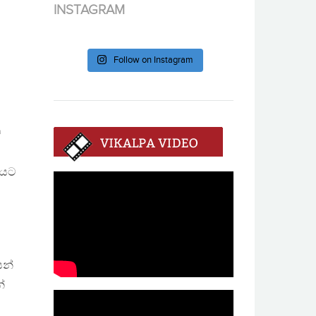
INSTAGRAM
Follow on Instagram
ේ
ාජයට
ෙන්
්