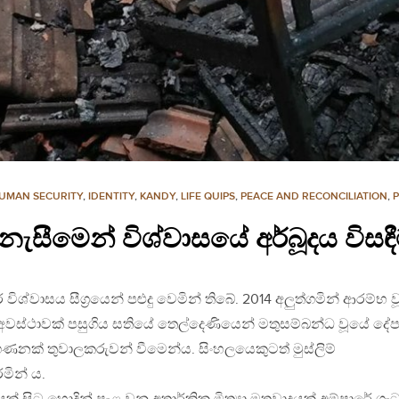
UMAN SECURITY
,
IDENTITY
,
KANDY
,
LIFE QUIPS
,
PEACE AND RECONCILIATION
,
ැසීමෙන් විශ්වාසයේ අර්බූදය විසඳ
 විශ්වාසය සීග්‍රයෙන් පළුදු වෙමින් තිබේ. 2014 අලුත්ගමින් ආරම්භ ව
 අවස්ථාවක් පසුගිය සතියේ තෙල්දෙණියෙන් මතුසම්බන්ධ වූයේ දේ
ගණනක් තුවාලකරුවන් වීමෙන්ය. සිංහලයෙකුටත් මුස්ලිම්
මින් ය.