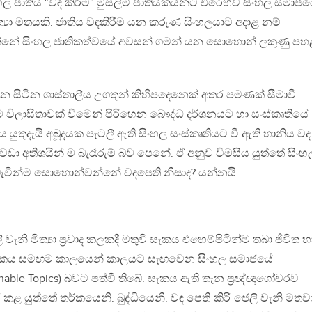
 ජාතිය “වඳ කිරීම” මුස්ලිම් ජාතියකයන්ට එරෙහිව සිංහල සමාජ
්‍යා මතයකි. ජාතිය වඳකිරීම යන කරුණ සිංහලයාට අදාළ නම්
න්නේ සිංහල ජාතිකත්වයේ අවසන් ගමන් යන සොහොන් ලකුණු පහ
 සිටින ශාස්තාලීය උගතුන් කිහිපදෙනෙක් අතර පමණක් සීමාවී
විලාසිතාවක් වීමෙන් පිරිහෙන බෞද්ධ දර්ශනයට හා සංස්කෘතියේ
 යුතුදැයි අබූදයක පැටලී ඇති සිංහල සංස්කෘතියට වී ඇති හානිය වද
වඩා අතිශයින් ම බැරෑරුම් බව පෙනේ. ඒ අනුව විමසිය යුත්තේ සිංහ
ැවින්ම සොහොන්වන්නේ වදපෙති නිසාද? යන්නයි.
 වැනි මිත්‍යා ප්‍රවාද කලකදී මතුවී සැකය එහෙම්පිටින්ම තබා ජීවිත හ
සැකය සමඟම කාලයෙන් කාලයට සැඟවෙන සිංහල සමාජයේ
nable Topics) බවට පත්වී තිබේ. සැකය ඇති තැන ප්‍රඥ්ඥාගෝචරව
 යුත්තේ තර්කයෙනි. බුද්ධියෙනි. වඳ පෙති-කිරි-ජෙලි වැනි මතව