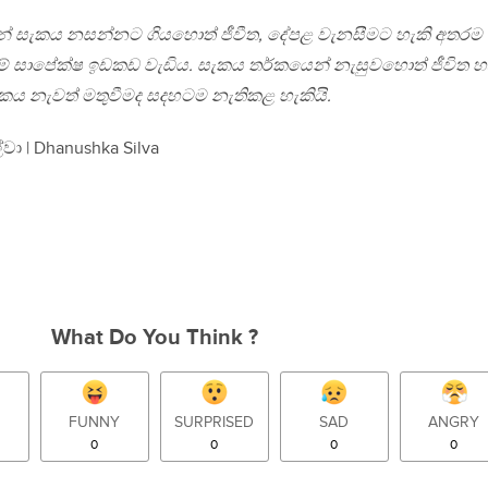
ලින් සැකය නසන්නට ගියහොත් ජීවීත, දේපළ වැනසීමට හැකි අතරම
මේ සාපේක්ෂ ඉඩකඩ වැඩිය. සැකය තර්කයෙන් නැසුවහොත් ජීවිත හ
කය නැවත් මතුවීමද සදහටම නැතිකළ හැකියි.
්වා | Dhanushka Silva
What Do You Think ?
FUNNY
SURPRISED
SAD
ANGRY
0
0
0
0