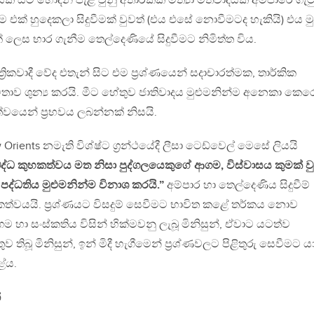
් සිට හොදින් පැළ වුනු අතාර්කික මිත්‍යා මතවාදයක් අම්පාරේ ගැ
වීම එක් හුදෙකලා සිදුවීමක් වුවත් (එය එසේ නොවීමටද හැකියි) එය මු
රියාවක් ලෙස භාර ගැනීම තෙල්දෙණියේ සිදුවීමට නිමිත්ත විය.
්‍රිකවාදී වේද එතැන් සිට එම ප්‍රශ්ණයෙන් සදාචාරත්මක, තාර්කික
ිතාව ශුන්‍ය කරයි. මීට හේතුව ජාතිවාදය මුළුමනින්ම අනෙකා කෙර
යෙන් ප්‍රභවය ලබන්නක් නිසයි.
 Orients නමැති විශ්ෂ්ට ග්‍රන්ථයේදී ලීසා ටෙඩ්වෙල් මෙසේ ලියයි
ද්ධ කුහකත්වය මත නිසා පුද්ගලයෙකුගේ ආගම, විස්වාසය කුමක් වු
ද්ධතිය මුළුමනින්ම විනාශ කරයි.”
අම්පාර හා තෙල්දෙණිය සිදුවීම්
කත්වයයි. ප්‍රශ්ණයට විසදුම් සෙවීමට භාවිත කළේ තර්කය නොව
ම හා සංස්කතිය විසින් හික්මවනු ලැබූ මිනිසුන්, ඒවාට යටත්ව
තුව තිබූ මිනිසුන්, ඉන් මිදී හැගීමෙන් ප්‍රශ්ණවලට පිළිතුරු සෙවීමට 
ළේය.
්