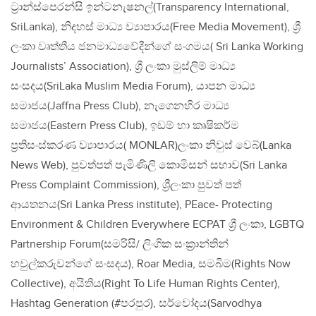
ට්‍රාන්ස්පෙරන්සි ඉන්ටනැෂනල්(Transparency International,
SriLanka), නිදහස් මාධ්‍ය ව්‍යාපාරය(Free Media Movement), ශ්‍රී
ලංකා වෘත්තීය ජනමාධ්‍යවේදීන්ගේ සංගමය( Sri Lanka Working
Journalists’ Association), ශ්‍රී ලංකා මුස්ලිම් මාධ්‍ය
සංසදය(SriLaka Muslim Media Forum), යාපන මාධ්‍ය
සමාජය(Jaffna Press Club), නැගෙනහිර මාධ්‍ය
සමාජය(Eastern Press Club), ඉඩම් හා කෘෂිකර්ම
ප්‍රතිසංස්කරණ ව්‍යාපාරය( MONLAR)ලංකා නිවුස් වෙබ්(Lanka
News Web), පුවත්පත් පැමිණිලි කොමිසන් සභාව(Sri Lanka
Press Complaint Commission), ශ්‍රීලංකා පුවත් පත්
ආයතනය(Sri Lanka Press institute), PEace- Protecting
Environment & Children Everywhere ECPAT ශ්‍රී ලංකා, LGBTQ
Partnership Forum(සමරිසි/ ලිංගික සංක්‍රාන්තින්
හවුල්කරුවන්ගේ සංසදය), Roar Media, සමබිම(Rights Now
Collective), අයිතිය(Right To Life Human Rights Center),
Hashtag Generation (#පරපුර), සර්වෝදය(Sarvodhya