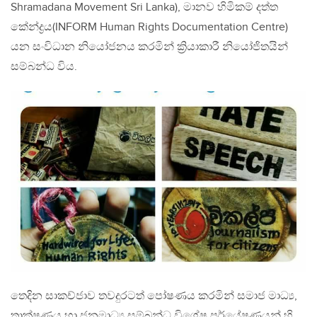
Shramadana Movement Sri Lanka), මානව හිමිකම් දත්ත
කේන්ද්‍රය(INFORM Human Rights Documentation Centre)
යන සංවිධාන නියෝජනය කරමින් ක්‍රියාකාරී නියෝජිතයින්
සම්බන්ධ විය.
තෙදින සාකච්ජාව තවදුරටත් පෝෂණය කරමින් සමාජ මාධ්‍ය,
තාක්ෂණය හා ජනමාධ්‍ය සම්බන්ධ විශේෂ පර්යේෂණයන් හි