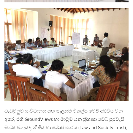
වැඩමුලුව සංවිධානය සහ සැලසුම විකල්ප වෙබ් අඩවිය වන
අතර, එහි GroundViews හා මාට්‍ර්ම් යන ත්‍රිභාෂා වෙබ් පුරවැසි
මාධ්‍ය ජාලයද, නීතිය හා සමාජ භාරය (Law and Society Trust),