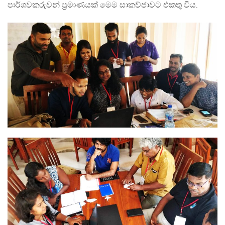
පාර්ශවකරුවන් ප්‍රමාණයක් මෙම සාකච්ජාවට එකතු විය.