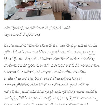
(එම ක්‍රියාවලීයේ සමස්ත නිමැවුම ඉදිරියේදී
බලාපොරොත්තුවන්න.)
විශේෂයෙන්ම “මානව හිමිකම් මත පදනම් වුනු සමාජ මාධ්‍ය
ප‍්‍රතිපත්තියක්/ මග පෙන්වීම් රාමුවක් සහ ඒ මත පදනම් වුනු
ක‍්‍රියාවලියක් වෙනුවෙන් ‘සමාජ වගකීමක්’ සහිත සමාජජාල
පරිශීලකයෙක්/ පුරවැසියෙක්” යන පදනමේ පිහිටා මෙරට තුළ
ඒ සඳහා වන සමාජ, දේශපාලන, සංස්කෘතික, ආගමික,
තාක්ෂණික මෙන්ම ඊටම ආවේණික අභියෝගයන්
හදුනාගැනීමටත්, සමාජ මාධ්‍ය භාවිතය වෙනුවෙන් වන
අන්තර්ජාල සාක්ෂරතාවය දියුණු කරගැනීමට ද මෙම යෝජිත
ලියවිල්ල බිහිවිම දක්වා වන ක්‍රියාවලිය තුළදී අවධානය යොමු
විය යුතු බව මෙම දින තුන තුළදී සිදු වූ සාකච්ජාව තුළදී