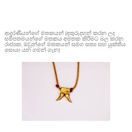
ආදරණීයන්ගේ මතකයන් (අතුරුදහන් කරන ලද
සමීපතමයන්ගේ මතකය අමතක කිරීමට බල කරන
රාජ්‍යක, ඔවුන්ගේ මතකයන් සමග සත්‍ය සහ යුක්තිය
සොයා යන ගමන් ගැන)