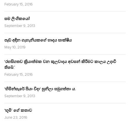
February 15, 2016
සම ලිංගිකයෝ
September 9, 2013
පෑඩ් අඳින ගැහැනියකගේ හෘදය සාක්ෂිය
May 10, 2019
‘රහසිගතව ක්‍රියාත්මක වන කුලවාදය අවසන් කිරීමට කාලය උදාවී
තිබේ.’
February 15, 2016
‘හිමින්සැරේ පියා විදා‘ සුනිලා සමුගත්තා ය.
September 9, 2013
‘භූමි’ ගේ කතාව
June 23, 2016