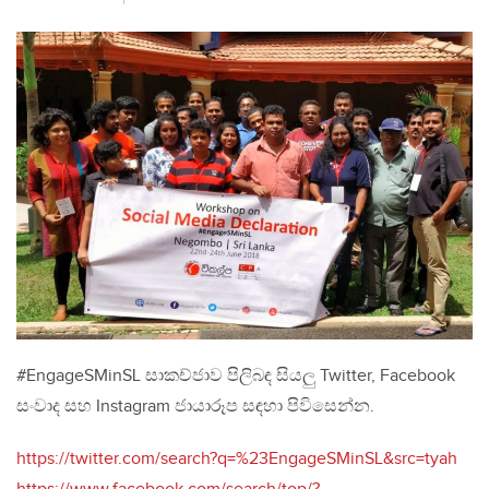
#EngageSMinSL සාකච්ජාව පිලිබඳ සියලු Twitter, Facebook
සංවාද සහ Instagram ජායාරූප සඳහා පිවිසෙන්න.
https://twitter.com/search?q=%23EngageSMinSL&src=tyah