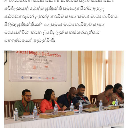
ආචාරධාර්මික සමාජ මාධ්‍ය භාවිතාවක් සදහා සමාජ මාධ්‍ය
පරිශිලකයන් මෙන්ම ප්‍රතිපත්ති සම්පාදකයින්ව ඇතුලු
පාර්ශවකරුවන් උනන්දු කරවීම සදහා ‘සමාජ මාධ්‍ය භාවිතය
පිළිබඳ ප්‍රතිපත්තියක්’ හා ‘සමාජ මාධ්‍ය භාවිතාව සදහා
මගපෙන්වීම්’ කරන ලියවිල්ලක් සකස් කරගැනීමේ
එකගත්වයෙන් පැවැත්විණි.