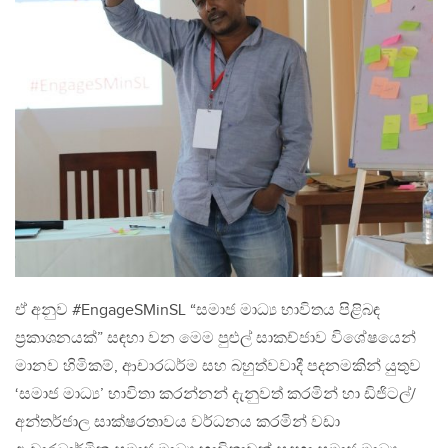
ඒ අනුව #EngageSMinSL “සමාජ මාධ්‍ය භාවිතය පිළිබඳ
ප්‍රකාශනයක්” සඳහා වන මෙම පුළුල් සාකච්ජාව විශේෂයෙන්
මානව හිමිකම්, ආචාරධර්ම සහ බහුත්වවාදී පදනමකින් යුතුව
‘සමාජ මාධ්‍ය’ භාවිතා කරන්නන් දැනුවත් කරමින් හා ඩිජිටල්/
අන්තර්ජාල සාක්ෂරතාවය වර්ධනය කරමින් වඩා