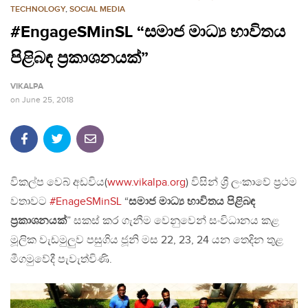
TECHNOLOGY
,
SOCIAL MEDIA
#EngageSMinSL “සමාජ මාධ්‍ය භාවිතය
පිළිබඳ ප්‍රකාශනයක්”
VIKALPA
on
June 25, 2018
විකල්ප වෙබ් අඩවිය(
www.vikalpa.org
) විසින් ශ්‍රී ලංකාවේ ප්‍රථම
වතාවට
#EnageSMinSL
“
සමාජ මාධ්‍ය භාවිතය පිළිබඳ
ප්‍රකාශනයක්
” සකස් කර ගැනීම වෙනුවෙන් සංවිධානය කළ
මූලික වැඩමුලුව පසුගිය ජූනි මස 22, 23, 24 යන තෙදින තුළ
මීගමුවේදී පැවැත්විණි.