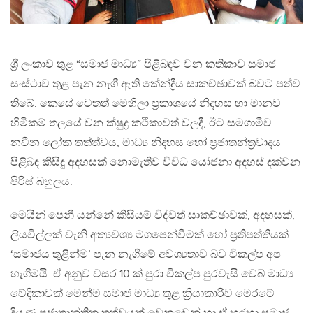
ශ්‍රී ලංකාව තුළ “සමාජ මාධ්‍ය” පිළිබඳව වන කතිකාව සමාජ
සංස්ථාව තුළ පැන නැගී ඇති කේන්ද්‍රීය සාකච්ඡාවක් බවට පත්ව
තිබේ. කෙසේ වෙතත් මෙහිලා ප්‍රකාශයේ නිදහස හා මානව
හිමිකම් තලයේ වන ක්ෂුද්‍ර කථිකාවත් වලදී, ඊට සමගාමීව
නවීන ලෝක තත්ත්වය, මාධ්‍ය නිදහස හෝ ප්‍රජාතන්ත්‍රවාදය
පිළිබඳ කිසිදු අදහසක් නොමැතිව විවිධ යෝජනා අදහස් දක්වන
පිරිස් බහුලය.
මෙයින් පෙනී යන්නේ කිසියම් විද්වත් සාකච්ඡාවක්, අදහසක්,
ලියවිල්ලක් වැනි අත්‍යවශ්‍ය මගපෙන්වීමක් හෝ ප්‍රතිපත්තියක්
‘සමාජය තුළින්ම’ පැන නැගීමේ අවශ්‍යතාව බව විකල්ප අප
හැගීමයි. ඒ අනුව වසර 10 ක් පුරා විකල්ප පුරවැසි වෙබ් මාධ්‍ය
වේදිකාවක් මෙන්ම සමාජ මාධ්‍ය තුළ ක්‍රියාකාරීව මෙරටේ