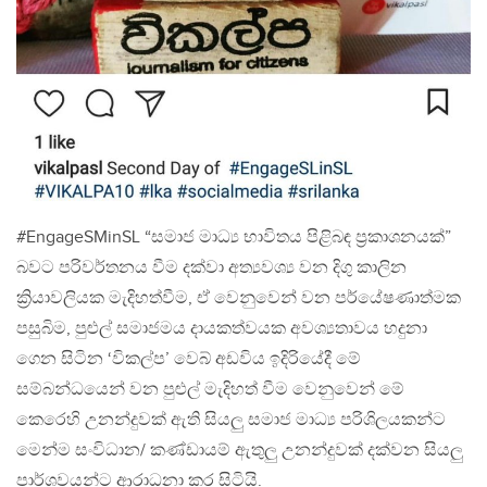
#EngageSMinSL “සමාජ මාධ්‍ය භාවිතය පිළිබඳ ප්‍රකාශනයක්”
බවට පරිවර්තනය වීම දක්වා අත්‍යවශ්‍ය වන දිගු කාලින
ක්‍රියාවලියක මැදිහත්වීම, ඒ වෙනුවෙන් වන පර්යේෂණාත්මක
පසුබිම, පුළුල් සමාජමය දායකත්වයක අවශ්‍යතාවය හදුනා
ගෙන සිටින ‘විකල්ප’ වෙබ් අඩවිය ඉදිරියේදී මේ
සම්බන්ධයෙන් වන පුළුල් මැදිහත් වීම වෙනුවෙන් මේ
කෙරෙහි උනන්දුවක් ඇති සියලු සමාජ මාධ්‍ය පරිශිලයකන්ට
මෙන්ම සංවිධාන/ කණ්ඩායම් ඇතුලු උනන්දුවක් දක්වන සියලු
පාර්ශවයන්ට ආරාධනා කර සිටියි.