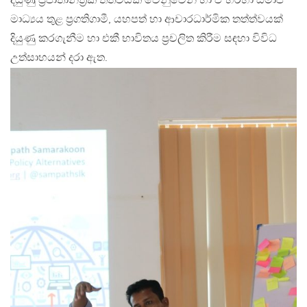
දියුණු ප්‍රජාතාන්ත්‍රික තත්වයක් වෙනුවෙන් හා ඒ හරහා සමාජ
මාධ්‍යය තුළ ප්‍රගතිගාමී, යහපත් හා ආචාරධාර්මික තත්ත්වයක්
දියුණු කරගැනීම හා එකී භාවිතය ප්‍රචලිත කිරීම සඳහා විවිධ
උත්සාහයන් දරා ඇත.