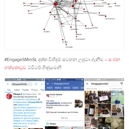
#EngageSMinSL දත්ත විහිදුම් සටහන උපුටා ගැනීම –
සංජන
හත්තොටුව
ට්විටර් ගිණුමෙනි