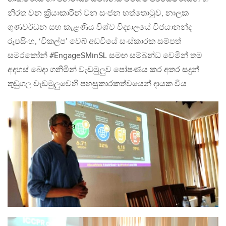
නිරත වන ක්‍රියාකාරීන් වන සංජන හත්තොටුව, නාලක
ගුණවර්ධන සහ කැළණිය විශ්ව විද්‍යාලයේ විජයානන්ද
රූපසිංහ, ‘විකල්ප’ වෙබ් අඩවියේ සංස්කාරක සම්පත්
සමරකෝන් #EngageSMinSL සමඟ සම්බන්ධ වෙමින් තම
අදහස් බෙදා ගනිමින් වැඩමුලුව පෝෂණය කර අතර සදුන්
තුඩුගල වැඩමුලුවෙහි පහසුකාරකත්වයෙන් දායක විය.