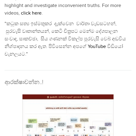
highlight and investigate inconvenient truths. For more
videos,
click here
.
"කටුක සත්‍ය ඉස්මතුකර දැක්වෙන වාර්තා වැඩසටහන්,
පුරවැසි වෘතාන්තයන්, කෙටි චිත්‍රපට මෙන්ම දේශපාලන
සංවාද, සාකච්ඡා, සිය ගණනක් විකල්ප පුරවැසි වෙබ් අඩවිය
නිශ්පාදනය කර ඇත. පිවිසෙන්න අපගේ
YouTube
වීඩියෝ
චැනලයට."
ආරක්ෂාවන්න..!