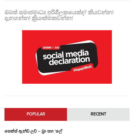
ඔබත් සමාජමාධ්‍ය පරිශීලකයෙක්ද? කියවන්න!
දැනගන්න! ක්‍රියාත්මකවන්න!
POPULAR
RECENT
සෙක්ස් ඇන්ඩ් ලව් – බ්‍රා සහ ‘ලේ’