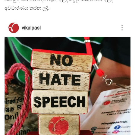
අවධාරණය කරන ලදී.