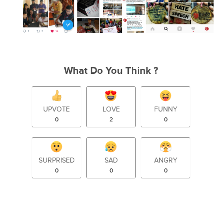
What Do You Think ?
UPVOTE
LOVE
FUNNY
0
2
0
SURPRISED
SAD
ANGRY
0
0
0