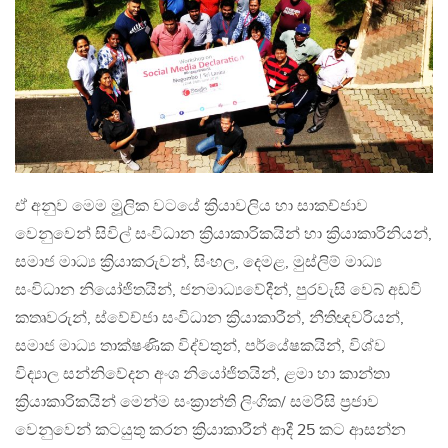
ඒ අනුව මෙම මුූලික වටයේ ක්‍රියාවලිය හා සාකච්ජාව
වෙනුවෙන් සිවිල් සංවිධාන ක්‍රියාකාරිකයින් හා ක්‍රියාකාරිනියන්,
සමාජ මාධ්‍ය ක්‍රියාකරුවන්, සිංහල, දෙමළ, මුස්ලිම් මාධ්‍ය
සංවිධාන නියෝජිතයින්, ජනමාධ්‍යවේදීන්, පුරවැසි වෙබ් අඩවි
කතෘවරුන්, ස්වේච්ජා සංවිධාන ක්‍රියාකාරීන්, නීතිඥවරියන්,
සමාජ මාධ්‍ය තාක්ෂණික විද්වතුන්, පර්යේෂකයින්, විශ්ව
විද්‍යාල සන්නිවේදන අංශ නියෝජිතයින්, ළමා හා කාන්තා
ක්‍රියාකාරිකයින් මෙන්ම සංක්‍රාන්ති ලිංගික/ සමරිසි ප්‍රජාව
වෙනුවෙන් කටයුතු කරන ක්‍රියාකාරීන් ආදී 25 කට ආසන්න