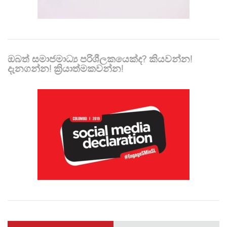
ඔබත් සමාජමාධ්‍ය පරිශීලකයෙක්ද? කියවන්න!
දැනගන්න! ක්‍රියාත්මකවන්න!