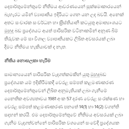
දෙපාර්තුමේන්තුවේ නීතිමය ආවරණයෙන් සූක්ෂමාකාරයෙන්
බැහැරට යමින් ව්‍යාපෘතිය ඉදිරියට ගෙන යන ලද බවයි. අනෙක්
අතට සංචාරක සංවර්ධන හා ක‍්‍රිස්තියානි කටයුතු අමාත්‍යාංශයට
මුහුදු බඩ ප‍්‍රදේශයට අයත් පාරිසරික වටිනාකමින් අනූණ බිම්
තීරුවක මේ සා විශාල ව්‍යාපෘතියකට ලිඛිත අවසරයක් ලබා
දීමට නීතිමය හැකියාවක් ද නැත.
නීතිය නොසලකා හැරීම
සාමාන්‍යයෙන් පාරිසරික වැදගත්කමකින් යුතු මුහුදුබඩ
ප‍්‍රදේශයක යම් ඉදිකිරීමකදී වෙරළ සම්පත් කළමණාකරණ
දෙපාර්තුමේන්තුවෙන් ලිඛිත අනුමැතියක් ලබා ගැනීමේ
නෛතික අවශ්‍යතාවය 1981 අංක 57 දරණ වෙරළ සංරක්ෂණ හා
වෙරළ සම්පත් කළමණාකරණ පනතේ 14(1) හා 14(2) වගන්ති
සදහන් කරයි. එම දෙපාර්තුමේන්තුවේ නීතිමය අවසරයක් ලබා
ගැනීම වැදගත්වන්නේ පාරිසරික වශයෙන් සංවේදී ප‍්‍රදේශයක