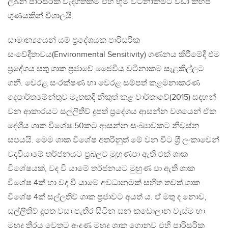
ලබන පාරිසරික වැදගත්කම එහි භූමි වටිනාකමට වඩා කිහිප
ගුණයකින් විශාලයි.
සාමාන්‍යයෙන් යම් ප‍්‍රදේශයක පාරිසරික
සංවේදීතාවය(Environmental Sensitivity) ගණනය කිරීමේදී එම
ප‍්‍රදේශය සතු ශාක ප‍්‍රජාවේ ජෛවීය වටිනාකම සැළකිල්ලට
ගනී. වෙරළ සංරක්ෂණ හා වෙරළ සම්පත් කළමනාකරණ
දෙපාර්තමේන්තුව මෑතකදී නිකුත් කළ වාර්තාවේ(2015) සඳහන්
වන ආකාරයට සල්ලිතිව් දූපත් ප‍්‍රදේශය ආසන්න වශයෙන් ඒක
දේශීය ශාක විශේෂ 50කට ආසන්න සංඛ්‍යාවකට නිවස්න
සපයයි. මෙම ශාක විශේෂ අතරිනුත් මේ වන විට ශ‍්‍රී ලංකාවෙන්
වදවීයාමේ තර්ජනයට ප‍්‍රබලව මුහුණපා ඇති එක් ශාක
විශේෂයක්, වද වී යාමේ තර්ජනයට මුහුණ පා ඇති ශාක
විශේෂ 4ක් හා වද වී යාමේ අවධානමක් සහිත තවත් ශාක
විශේෂ 4ක් සල්ලතිව් ශාක ප‍්‍රජාවට අයත් ය. ඒ මතු ද නොව,
සල්ලිතිව් දූපත වසා පැතිර සිටින ඝන කඩොලාන වැස්ම හා
මුහුදු තීරය වෙතට ඈදුණු මුහුදු ශාක ගොනුව එහි පාරිසරික