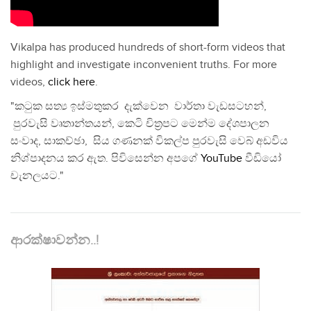
Vikalpa has produced hundreds of short-form videos that
highlight and investigate inconvenient truths. For more
videos,
click here
.
"කටුක සත්‍ය ඉස්මතුකර දැක්වෙන වාර්තා වැඩසටහන්,
පුරවැසි වෘතාන්තයන්, කෙටි චිත්‍රපට මෙන්ම දේශපාලන
සංවාද, සාකච්ඡා, සිය ගණනක් විකල්ප පුරවැසි වෙබ් අඩවිය
නිශ්පාදනය කර ඇත. පිවිසෙන්න අපගේ
YouTube
වීඩියෝ
චැනලයට."
ආරක්ෂාවන්න..!