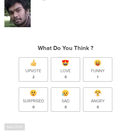
What Do You Think ?
UPVOTE
LOVE
FUNNY
2
0
1
SURPRISED
SAD
ANGRY
0
0
0
SALLITIVU