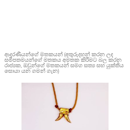
ආදරණීයන්ගේ මතකයන් (අතුරුදහන් කරන ලද
සමීපතමයන්ගේ මතකය අමතක කිරීමට බල කරන
රාජ්‍යක, ඔවුන්ගේ මතකයන් සමග සත්‍ය සහ යුක්තිය
සොයා යන ගමන් ගැන)