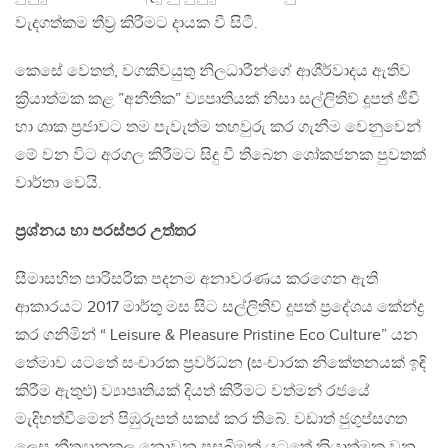
වැදගත්කම තීව‍්‍ර කිරීමට දායක වී සිටී.
කෙසේ වෙතත්, වගකිවයුතු නිලධාරීන්ගේ ආශීර්වාදය ඇතිව
ක්‍රියාත්මක කළ ”අනීතික” ව්‍යපෘතියක් නිසා සල්ලිතිව් දූපත් ජීවී
හා ශාක ප‍්‍රජාවට තම පැවැත්ම තහවුරු කර ගැනීම වෙනුවෙන්
මේ වන විට අරගල කිරීමට සිදු වී තිබෙන ශෝකජනක පුවතක්
වාර්තා වෙයි.
ප‍්‍රශ්නය හා පරස්පර උත්තර
සීමාසහිත පාරිසරික පදනම අනාවරණය කරගෙන ඇති
ආකාරයට 2017 මාර්තු මස සිට සල්ලිතිව් දූපත් ප‍්‍රදේශය කේන්ද්‍ර
කර ගනිමින් “ Leisure & Pleasure Pristine Eco Culture” යන
තේමාව යටතේ සංචාරක ප‍්‍රවර්ධන (සංචාරක නිකේතනයක් ඉඳි
කිරීම ඇතුළු) ව්‍යාපෘතියක් දියත් කිරීමට වත්මන් රජයේ
මැදිහත්වීමෙන් පිඹුරුපත් සකස් කර තිබේ. වඩාත් ජුගුප්සගත
ලෙස නීත්‍යානුකූල නොවන පසුබිමක් යටතේ ක‍්‍රියාත්මක වන