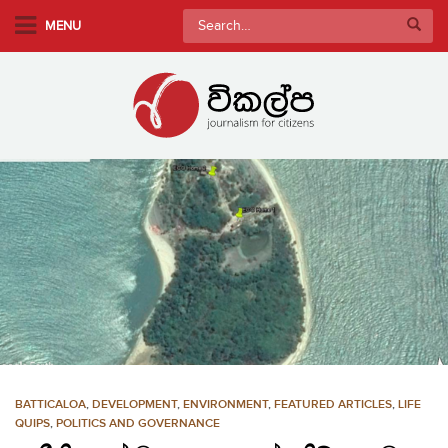
S
Search
MENU
k
for:
i
p
t
o
m
a
i
n
c
o
n
t
e
n
BATTICALOA
,
DEVELOPMENT
,
ENVIRONMENT
,
FEATURED ARTICLES
,
LIFE
t
QUIPS
,
POLITICS AND GOVERNANCE