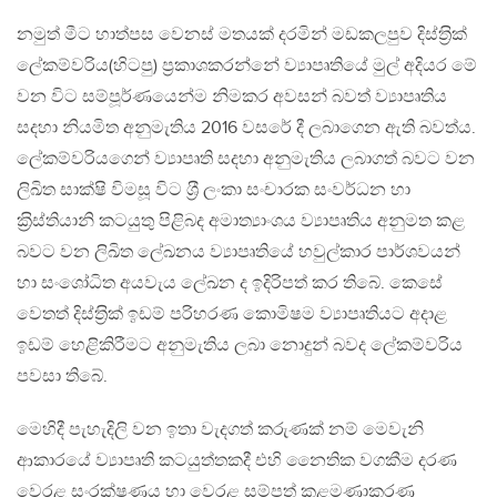
නමුත් මීට හාත්පස වෙනස් මතයක් දරමින් මඩකලපුව දිස්ත‍්‍රික්
ලේකම්වරිය(හිටපු) ප‍්‍රකාශකරන්නේ ව්‍යාපෘතියේ මුල් අදියර මේ
වන විට සම්පූර්ණයෙන්ම නිමකර අවසන් බවත් ව්‍යාපෘතිය
සදහා නියමිත අනුමැතිය 2016 වසරේ දී ලබාගෙන ඇති බවත්ය.
ලේකම්වරියගෙන් ව්‍යාපෘති සදහා අනුමැතිය ලබාගත් බවට වන
ලිඛිත සාක්ෂි විමසූ විට ශ‍්‍රී ලංකා සංචාරක සංවර්ධන හා
ක‍්‍රිස්තියානි කටයුතු පිළිබද අමාත්‍යාංශය ව්‍යාපෘතිය අනුමත කළ
බවට වන ලිඛිත ලේඛනය ව්‍යාපෘතියේ හවුල්කාර පාර්ශවයන්
හා සංශෝධිත අයවැය ලේඛන ද ඉදිරිපත් කර තිබේ. කෙසේ
වෙතත් දිස්ත‍්‍රික් ඉඩම් පරිහරණ කොමිෂම ව්‍යාපෘතියට අදාළ
ඉඩම් හෙළිකිරීමට අනුමැතිය ලබා නොදුන් බවද ලේකම්වරිය
පවසා තිබේ.
මෙහිදී පැහැදිලි වන ඉතා වැදගත් කරුණක් නම් මෙවැනි
ආකාරයේ ව්‍යාපෘති කටයුත්තකදී එහි නෛතික වගකීම දරණ
වෙරළ සංරක්ෂණය හා වෙරළ සම්පත් කළමණාකරණ