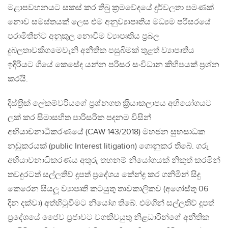
මළාපවහනයට සකස් කර තිබු ක්‍රමවේදයේ දුර්වලතා පමණක්
නොව සමස්තයක් ලෙස එම අනුව්‍යාපෘතිය මධ්‍යම පරිසරයේ
පරාමිතීන්ට අනුකුල නොවීම ව්‍යාපෘතිය ප‍්‍රබල
දුබලතාවකිගමෙවැනි අනීතික පසුබිමක් තුළත් ව්‍යාපෘතිය
ඉදිරියට ගියේ කෙසේද යන්න පරිසර සංවිධාන කිහිපයක් ප්‍රශ්න
කරයි.
දිස්ත‍්‍රික් ලේකම්වරියගේ ප‍්‍රශ්නගත ක‍්‍රියාකලාපය අභියෝගයට
ලක් කර සීමාසහිත පාරිසරික පදනම විසින්
අභියාචනාධිකරණයේ (CAW 143/2018) මහජන සුභසාධක
නඩුකරයක් (public Interest litigation) ගොනුකර තිබේ. ගරු
අභියාචනාධිකරණය අතුරු තහනම් නියෝගයක් නිකුත් කරමින්
තවදුරටත් සල්ලතිව් දූපත් ප‍්‍රදේශය කේන්ද්‍ර කර ගනිමින් සිදු
කෙරෙන සියලූ ව්‍යාපෘති කටයුතු තාවකාලිකව (අගෝස්තු 06
දින දක්වා) අත්හිටුවීමට නියෝග තිබේ. එමගින් සල්ලතිව් දූපත්
ප‍්‍රදේශයේ ජෛව ප‍්‍රජාවට වගකිවයුතු නිළධාරීන්ගේ අනීතික