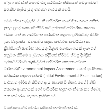
ස`දහා පමණක් නොව මතු පරම්පරා කිහිපයක් වෙනුවෙන්
සුරැකිව තැබිය යුතු මහජන භාරයක් වෙයි.
මෙම නිසා සල්ලතිව් වැනි පාරිසරික සංවේදිතා ගුණය අතින්
ඉහළ ප‍්‍රදේශයක ඉදි කිරීම් කටයුත්තකදී පාරිසරික ශක්‍යතා
අධ්‍යනයක් හා ආරම්භක පාරිසරික හදුනාගැනීමක් සිදු කිරීම
ඉතා වැදගත්ය. ව්‍යාපෘතිය සදහා සංචාරක සංවර්ධන හා
ක‍්‍රිස්තියානි ආගමික කටයුතු පිළිබද අමාත්‍යාංශයක් ලබා ගත්
අනුමත කිරීමේ ලේඛනය ඉදිරිපත් කිරීමට හිටපු දිස්ත‍්‍රික්
ලේකම්වරියට හැකි වුවත් පාරිසරික ශක්‍යතා අධ්‍යන
වාර්තාව(Environmental Impact Assessment) හෝ ප‍්‍රාරම්භක
පාරිසරික හදුනාගැනීමේ (Initial Environmental Examination)
වාර්තාව ඉදිරිපත් කිරීමට ඇය අසමත් වී තිබේ. මෙහිදී නිසි
ශක්‍යතා අධ්‍යනයක් හෝ පාරිසරික හඳුනාගැනීමක් කර තිබේද
යන සාධාරණ සැකය ඉස්මතු වේ.
විශේෂයෙන්ම වෙරළ සම්පත් කළමණාකරණ