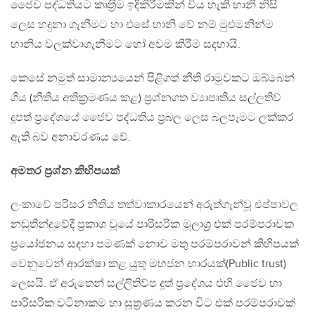
ජෛව පද්ධතියට කෘත‍්‍රිම ඉදිකිරීමකින් විය හැකි හානි නිසි
ලෙස හදුනා ගැනීමට හා එසේ හානි වේ නම් මුළුමනින්ම
හානිය වලක්වාගැනීමට හෝ අවම කිරීම සදහායි.
කෙසේ නමුත් සාමාන්‍යයෙන් පිළිගත් නීති රාමුවකට ඔබ්බෙන්
ගිය (නීතිය අතික‍්‍රමණය කළ) ප‍්‍රශ්නගත ව්‍යාපෘතිය සල්ලතිව්
දූපත් ප‍්‍රදේශයේ ජෛව පද්ධතිය ප‍්‍රබල ලෙස බලපෑමට ලක්කර
ඇති බව අනාවරණය වේ.
අමතර ප‍්‍රශ්න කිහිපයක්
ලංකාවේ පරිසර නීතිය තත්වාකාරයෙන් අරුත්ගැන්වූ එප්පාවල
නඩුතීන්දුවේදී ප‍්‍රකාශ වූයේ පාරිසරික මූලාශ‍්‍ර එක් පරම්පරාවක
ප‍්‍රයෝජනය සදහා පමණක් නොව මතු පරම්පරාවන් කිහිපයක්
වෙනුවෙන් ආරක්ෂා කළ යුතු මහජන භාරයක්(Public trust)
ලෙසයි. ඒ අරුතෙන් සල්ලිතිව්ප දූත් ප‍්‍රදේශය එහි ජෛව හා
පාරිසරික වටිනාකම හා සූත‍්‍රණය කරන විට එක් පරම්පරාවක්