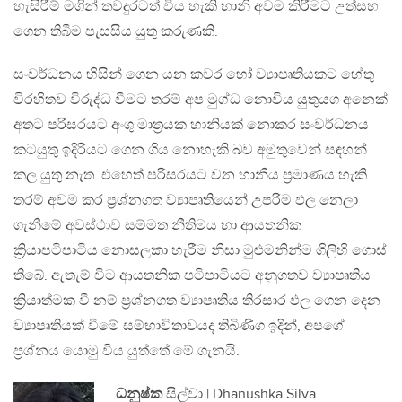
හැසිරීම් මගින් තවදුරටත් විය හැකි හානි අවම කිරීමට උත්සහ
ගෙන තිබීම පැසසිය යුතු කරුණකි.
සංවර්ධනය හිසින් ගෙන යන කවර හෝ ව්‍යාපෘතියකට හේතු
විරහිතව විරුද්ධ වීමට තරම් අප මුග්ධ නොවිය යුතුයග අනෙක්
අතට පරිසරයට අංශු මාත්‍රයක හානියක් නොකර සංවර්ධනය
කටයුතු ඉදිරියට ගෙන ගිය නොහැකි බව අමුතුවෙන් සඳහන්
කල යුතු නැත. එහෙත් පරිසරයට වන හානිය ප්‍රමාණය හැකි
තරම් අවම කර ප්‍රශ්නගත ව්‍යාපෘතියෙන් උපරිම ඵල නෙලා
ගැනීමේ අවස්ථාව සම්මත නීතිමය හා ආයතනික
ක්‍රියාපටිපාටිය නොසලකා හැරීම නිසා මුළුමනින්ම ගිලිහී ගොස්
තිබේ. ඇතැම් විට ආයතනික පටිපාටියට අනුගතව ව්‍යාපෘතිය
ක්‍රියාත්මක වී නම් ප්‍රශ්නගත ව්‍යාපෘතිය තිරසාර ඵල ගෙන දෙන
ව්‍යාපෘතියක් වීමේ සම්භාවිතාවයද තිබිණිග ඉදින්, අපගේ
ප්‍රශ්නය යොමු විය යුත්තේ මේ ගැනයි.
ධනුෂ්ක
සිල්වා | Dhanushka Silva