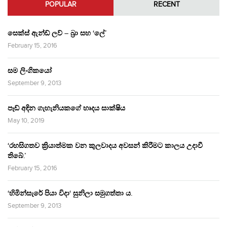
POPULAR
RECENT
සෙක්ස් ඇන්ඩ් ලව් – බ්‍රා සහ ‘ලේ’
February 15, 2016
සම ලිංගිකයෝ
September 9, 2013
පෑඩ් අඳින ගැහැනියකගේ හෘදය සාක්ෂිය
May 10, 2019
‘රහසිගතව ක්‍රියාත්මක වන කුලවාදය අවසන් කිරීමට කාලය උදාවී
තිබේ.’
February 15, 2016
‘හිමින්සැරේ පියා විදා‘ සුනිලා සමුගත්තා ය.
September 9, 2013