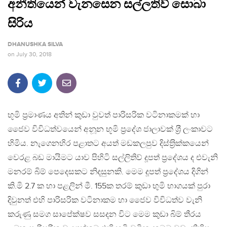
අනීතියෙන් වැනසෙන සල්ලතිව් සොබා
සිරිය
DHANUSHKA SILVA
on
July 30, 2018
භූමි ප‍්‍රමාණය අතින් කුඩා වුවත් පාරිසරික වටිනාකමක් හා
ජෛව විවිධත්වයෙන් අනූන භූමි ප‍්‍රදේශ ජාලාවක් ශ‍්‍රී ලංකාවට
හිමිය. නැගෙනහිර පළාතට අයත් මඩකලපුව දිස්ත‍්‍රික්කයෙන්
වෙරළ බඩ මායිමට යාව පිහිටි සල්ලිතිව් දූපත් ප‍්‍රදේශය ද එවැනි
මනරම් බිම් පෙදෙසකට නිදසුනකි. මෙම දූපත් ප‍්‍රදේශය දිගින්
කි.මි 2.7 ක හා පළලින් මී. 155ක තරම් කුඩා භුමි භාගයක් පුරා
දිවුනත් එහි පාරිසරික වටිනාකම හා ජෛව විවිධත්ව වැනි
කරුණු සමග සාපේක්ෂව සසදන විට මෙම කුඩා බිම් තීරය