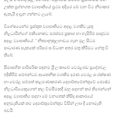
උක්ත ප‍්‍රශ්නගත ව්‍යාපෘතියේ ප‍්‍රථම අදියර මේ වන විට නිමාකර
ඇතැයි ද දැන ගන්නට ලැබේ.
විශේෂයෙන්ම ප‍්‍රස්තුත ව්‍යාපෘතියට අදාළ වගකිව යුතු
නිළධාරීන්ගේ එකිනෙකට පරස්පර ප‍්‍රකාශ හා හැසිරීම් සෘජුවම
අදාළ ව්‍යාපෘතියේ් නීත්‍යානුකූලභාවය ගැන මුල සිටම
සාධාරණ සැකයක් පරිසර සංවිධාන අතර මතු කිරීමට හේතු වී
තිබේ.
සීමාසහිත පාරිසරික පදනම ශ‍්‍රී ලංකාවේ වෙරළබඩ ප‍්‍රදේශවල
ඉදිකිරීම් සම්බන්ධව ආයතනික වගකීම දරණ වෙරළ සංරක්ෂණ
හා වෙරළ සම්පත් කළමණාකරණ දෙපාර්තමේන්තුවේ ජ්‍යෙෂ්ඨ
නිලධාරියෙකුගෙන් කල විමසීමකදී ඔහු සදහන් කර තිබෙන්නේ
අදාළ ව්‍යාපෘතිය සදහා මේ වනතෙක් කිසිදු ආකාරයේ
අනුමැතියක් තම දෙපාර්තුමේන්තුව විසින් ලබා දී නොමැති
බවයි.