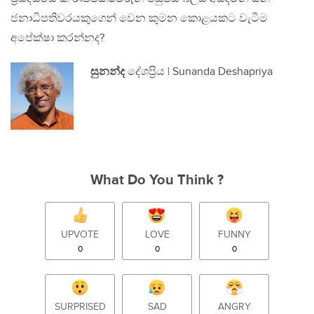
ජනාධිපතිවරයකුගෙන් වෙන කුමන කොළයකට වැටීම
අපේක්ෂා කරන්නද?
සුනන්ද
දේශප්‍රිය | Sunanda Deshapriya
What Do You Think ?
UPVOTE
LOVE
FUNNY
0
0
0
SURPRISED
SAD
ANGRY