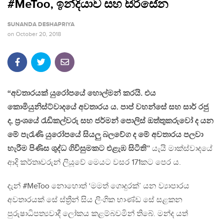
#MeToo, ඉන්දියාව සහ සිරිසේන
SUNANDA DESHAPRIYA
on
October 20, 2018
“අවතාරයක් යුරෝපයේ හොල්මන් කරයි. එය
කොමියුනිස්ට්වාදයේ අවතාරය ය. පාප් වහන්සේ සහ සාර් රජු
ද, ප්‍රංශයේ රැඩිකල්වරු සහ ජර්මන් පොලිස් ඔත්තුකරුවෝ ද යන
මේ පැරැණි යුරෝපයේ සියලු බලවේග ද මේ අවතාරය පලවා
හැරීම පිණිස ශුද්ධ ගිවිසුමකට එළැඹ සිටිති’’
යැයි මාක්ස්වාදයේ
ආදි කර්තෘවරුන් ලියූවේ මෙයට වසර 171කට පෙර ය.
දැන් #MeToo නොහොත් ‘මමත් ගොදුරක්’ යන ව්‍යාපාරය
අවතාරයක් සේ ස්ත්‍රීන් සිය ලිංගික භාණ්ඩ සේ සළකන
පුරුෂාධිපත්‍යවාදී ලෝකය කළම්බවමින් තිබේ. මන්ද යත්