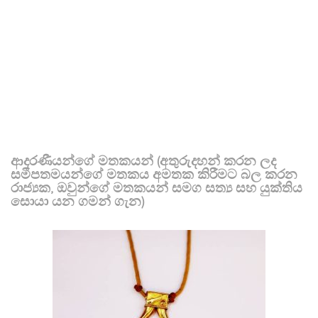
ආදරණීයන්ගේ මතකයන් (අතුරුදහන් කරන ලද
සමීපතමයන්ගේ මතකය අමතක කිරීමට බල කරන
රාජ්‍යක, ඔවුන්ගේ මතකයන් සමග සත්‍ය සහ යුක්තිය
සොයා යන ගමන් ගැන)