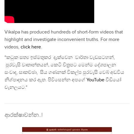
Vikalpa has produced hundreds of short-form videos that
highlight and investigate inconvenient truths. For more
videos,
click here
.
"කටුක සත්‍ය ඉස්මතුකර දැක්වෙන වාර්තා වැඩසටහන්,
පුරවැසි වෘතාන්තයන්, කෙටි චිත්‍රපට මෙන්ම දේශපාලන
සංවාද, සාකච්ඡා, සිය ගණනක් විකල්ප පුරවැසි වෙබ් අඩවිය
නිශ්පාදනය කර ඇත. පිවිසෙන්න අපගේ
YouTube
වීඩියෝ
චැනලයට."
ආරක්ෂාවන්න..!