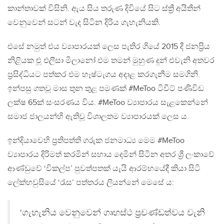
කාන්තාවක් විසිනි. ඇය සිය තරුණ දිවියේ සිට ස්ත්‍රී අයිතීන්
වෙනුවෙන් සටන් වැද සිටින දිරිය ගැහැනියකි.
එසේ නමුත් එය ව්‍යාපාරයක් ලෙස පැතිර ගියේ 2015 දී ජනප්‍රිය
නිළියක ළුූ එලීසා මිලානෝ එම තමන් මුහුණ දුන් එවැනි අතවර
ප්‍රසිද්ධියට පත්කර එම හෑෂ්ටැගය අදාළ කරගැනීම සමගිනි.
ඉන්පසු ගතවූ මාස තුන තුළ පමණක් #MeToo ටිවීට් පණිවිඩ
ලක්ෂ 65ක් සංසරණය විය. #MeToo ව්‍යාපාරය සැළකෙන්නේ
සමාජ ජාලයන්හි ඇතිවූ විශාලතම ව්‍යාපාරයක් ලෙස ය.
ඉන්දියාවෙහි ප්‍රතිපත්ති ගරුක ජනමාධ්‍ය මෙම #MeToo
ව්‍යාපාරය දිරිමත් කරමින් සහාය දෙමින් සිටින අතර ශ්‍රී ලංකාවේ
ආණ්ඩුවේ ‘විකල්ප’ පුවත්පතක් යැයි ආරම්භයේදී කියා සිටි
ලේක්හවුසියේ ‘රැස’ පත්තරය ලියන්නේ මෙසේ ය:
‘ගැහැනිය වෙනුවෙන් ගෘහස්ථ ප්‍රචණ්ඩත්වය වැනි