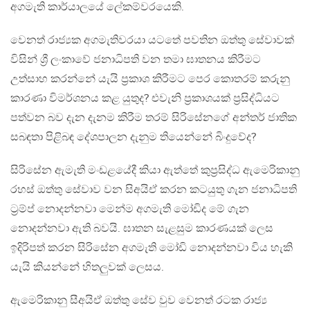
අගමැති කාර්යාලයේ ලේකම්වරයෙකි.
වෙනත් රාජ්‍යක අගමැතිවරයා යටතේ පවතින ඔත්තු සේවාවක්
විසින් ශ්‍රී ලංකාවේ ජනාධිපති වන තමා ඝාතනය කිරීමට
උත්සාහ කරන්නේ යැයි ප්‍රකාශ කිරීමට පෙර කොතරම් කරුනු
කාරණා විමර්ශනය කළ යුතුද? එවැනි ප්‍රකාශයක් ප්‍රසිද්ධියට
පත්වන බව දැන දැනම කිරීම තරම් සිරිසේනගේ අන්තර් ජාතික
සබඳතා පිළිබඳ දේශපාලන දැනුම තියෙන්නේ බිංදුවේද?
සිරිසේන ඇමැති මංඩළයේදී කියා ඇත්තේ කුප්‍රසිද්ධ ඇමෙරිකානු
රහස් ඔත්තු සේවාව වන සිඅයිඒ කරන කටයුතු ගැන ජනාධිපති
ට්‍රම්ප් නොදන්නවා මෙන්ම අගමැති මෝඩිද මේ ගැන
නොදන්නවා ඇති බවයි. ඝාතන සැළසුම කාරණයක් ලෙස
ඉදිරිපත් කරන සිරිසේන අගමැති මෝඩි නොදන්නවා විය හැකි
යැයි කියන්නේ හිතලුවක් ලෙසය.
ඇමෙරිකානු සීඅයිඒ ඔත්තු සේව වුව වෙනත් රටක රාජ්‍ය