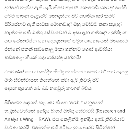
දන්නේ නැතිව ඇති යැයි කිවේ කුමණ කෙංගෙඩියකටද? මෝඩි
මෙම ඝාතන සැළැස්ම නොදන්නා බව සහතික කර කිමට
සිරිසේනට ඇති සාධක මොනවාද? ඔහු මෝඩිට කතා කළාද?
නැත්නම් එකී ඔත්තු සේවාවෙන් ම අසා දැන ගත්තාද? ලක්තිලක
සහ සේනාරත්න යන දෙදෙනාගේ සමූහ ගායනයෙන් මතකයට
එන්නේ එකක් කඩතොලු මකා ගන්නට ගොස් ආචාරියා
කඩතොලු කීයක් හදා ගත්තේද යන්නයි!
එපමණක් නොව ඉන්දී්‍ය හින්දු පවත්පතට මෙම වාර්තාව සැපයූ
මීරා සිවනිවාසන් කියන්නේ තමා ඇමැතිවරු සිවි
දෙනෙකුගෙන් මේ බව තහවුරු කරගත් බවය.
සිරිසේන සඳහන් කළ බව කියන ‘රෝ්’ යනුවෙන්
හැදින්වෙන්නේ ඉන්දිය බාහිර ඔත්තු සේවාවයි (Research and
Analysis Wing – RAW). එය කෙලින්ම ඉන්දී්‍ය අගමැතිවරයාට
වාර්තා කරයි. එමෙන්ම එහි පරිපාලනය බාරව සිටින්නේ