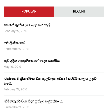
POPULAR
RECENT
සෙක්ස් ඇන්ඩ් ලව් – බ්‍රා සහ ‘ලේ’
February 15, 2016
සම ලිංගිකයෝ
September 9, 2013
පෑඩ් අඳින ගැහැනියකගේ හෘදය සාක්ෂිය
May 10, 2019
‘රහසිගතව ක්‍රියාත්මක වන කුලවාදය අවසන් කිරීමට කාලය උදාවී
තිබේ.’
February 15, 2016
‘හිමින්සැරේ පියා විදා‘ සුනිලා සමුගත්තා ය.
September 9, 2013