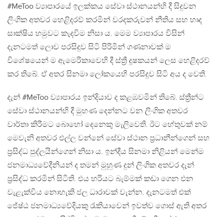
#MeToo ව්‍යාපාරයේ ඉලක්කය සේවා ස්ථානයන්හි දී සිදුවන
ලිංගික අතවර හෙළිදරව් කරමින් වරදකරුවන් නීතිය සහ හෘද
සාක්ෂිය හමුවට කැදවිම නිසා ය. මෙම ව්‍යාපාරය විසින්
දැනටමත් ලොව පරසිදුව සිටි පිරිමින් ගණනාවක් ම
විශේෂයෙන් ම ඇමෙරිකාවෙහි දී ස්‍ත්‍රී දූෂකයන් ලෙස හෙළිදරව්
කර තිබේ. ඒ අතර සිනමා ලෝකයෙහි පරසිදුව සිටි අය ද වෙති.
දැන් #MeToo ව්‍යාපාරය ඉන්දියාව ද කළඹවමින් තිබේ. ස්ත්‍රීන්ට
සේවා ස්ථානයන්හි දී මුහණ දෙන්නට වන ලිංගික අතවර
වාර්තා කිරීමට බොහෝ දෙනෙකු මැලිවෙති. ඊට හේතුවක් නම්
මෙවැනි අතවර එල්ල වන්නේ සේවා ස්ථාන ප්‍රධානීන්ගෙන් සහ
ප්‍රසිද්ධ පුද්ලයින්ගෙන් නිසා ය. ඉන්දීය සිනමා නිළියන් මෙන්ම
ජනමාධ්‍යවේදීනියන් ද තමන් මුහුණ දුන් ලිංගික අතවර දැන්
ප්‍රසිද්ධ කරමින් සිටිති. එය හරියට බැම්මක් කඩා ගෙන එන
වැළැක්විය නොහැකි ජල ධාරාවක් වැන්න. දැනටමත් එක්
ජේෂ්ඨ ජනමාධ්‍යවේදියකු රැකියාවෙන් ඉවත්ව ගොස් ඇති අතර