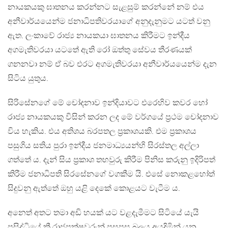
නායකයකු ඝාතනය කරන්නට සැළසුම් කරන්නේ නම් එය
අනීවාර්යයෙන්ම ජනාධිපතිවරයාගේ අනුදැනුමට යටත් වනු
ඇත. ලංකාවේ රාජ්‍ය නායකයා ඝාතනය කිරීමට ඉන්දීය
අගමැතිවරයා යටතේ ඇති රෝ ඔත්තු සේවය තීරණයක්
ගනනවා නම් ඒ බව එරට අගමැතිවරයා අනීවාර්යයෙන්ම දැන
සිටිය යුතුය.
සිරිසේනගේ මේ චෝදනාව ඉන්දියාවට එරෙහිව කවර හෝ
රාජ්‍ය නායකයකු විසින් කරන ලද මේ වර්ගයේ ප්‍රථම චෝදනාව
විය හැකිය. එය අතිශය බරපතල ප්‍රකාශයකි. එම ප්‍රකාශය
පසුගිය සතිය පුරා ඉන්දීය ජනමාධ්‍යයන්හි සිරස්තල අල්ලා
ගත්තේ ය. දැන් සිය ප්‍රකාශ තහවුරු කිරීම පිනිස කරුනු ඉදිරිපත්
කිරීම ජනාධිපති සිරසේනගේ වගකීම යි. එසේ නොකළහෝත්
සිදුවනු ඇත්තේ ඔහු යළි දෙකේ කොළයට වැටීම ය.
අනෙත් අතට තමා අඩි හයක් යට වළදැමීමට සිටියේ යැයි
ප්‍රසිද්ධියේ කී රාජපක්ෂවරුන් පසුපස බලය අයදිමින් යන