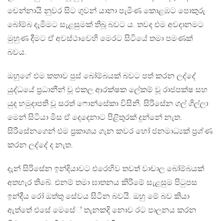
චෙන්නායි නුවර සිට ගුවන් යානා පැමිණ කොළඹට පොකුරු
බෝම්බ දැමිමට සැළසුමක් තිබූ බවට ය. තවද එම අවදානමට
මුහුණ දීමට ඒ අවස්ථාවෙහි මෙරට සිටියේ තමා පමණක්
බවය.
ඔහුගේ එම කතාව පුස් බෝම්බයක් බවට පත් කරන ලද්දේ
යුද්ධයේ ප්‍රධානීන් වූ එකල ආරක්ෂක ලේකම් වූ රාජපක්ෂ සහ
යුද හමුදාපති වූ සරත් ෆොන්සේකා විසිනි. සිරිසේන ගල් ගිල්ලා
මෙන් සිටියා මිස ඒ දෙදෙනාට පිළිතුරක් දුන්නේ නැත.
සිරිසේනගෙන් එම ප්‍රකාශය ගැන කවර හෝ ජනමාධ්‍යක් ප්‍රශ්ණ
කරන ලද්දේ ද නැත.
දැන් සිරිසේන ඉන්දියාවට එරෙහිව තවත් වාචාල බෝම්බයක්
අතහැර තිබේ. එනම් තමා ඝාතනය කිරිමේ සැළසුම පිටුපස
ඉන්දීය රෝ ඔත්තු සේවය සිටින බවයි. ඔහු මේ බව කියා
ඇත්තේ එසේ මෙසේ් තැනකදි නොව රට පාලනය කරන