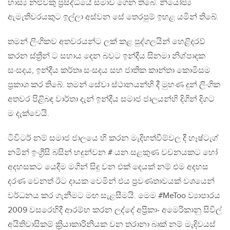
හාස්‍ය නළුවකු ප්‍රසිද්ධියේ සමාව ගෙන තිබේ. නියෝජ්‍ය
ඇමැතිවරයකුට ඉල්ලා අස්වන සේ තෙරපුම් ඉහළ යමින් තිබේ.
තමන් ලිංගිකව අතවරයන්ට ලක් කළ පුද්ගලයින් හෙළිදරව්
කරන ස්ත්‍රීන් ට සහාය දෙන බවට ඉන්දීය සිනමා නිශ්පාදක
සංසදය, ඉන්දීය කර්තෘ සංසදය සහ ජාතික කාන්තා කොමිසම
ප්‍රකාශ කර තිබේ. තමන් සේවා ස්ථානයන්හි දී මුහණ දුන් ලිංගික
අතවර පිළිබඳ වාර්තා දැන් ඉන්දීය සමාජ ජාලයන්හි දිගින් දිගට
ම දැක්වෙයි.
ටිවිටර් නම් සමාජ ජාලයෙ හි කරන මැදිහත්වීම්වල දී හෑෂ්ටැග්
නමින් ඉංග්‍රීසි බසින් හදුන්වන # යන සළකුණ වචනයකට හෝ
අදහසකට යෙදීම මගින් සිදු වන එක් දෙයක් නම් එම අදහස
දරණ වෙනත් ඊට දායක වෙමින් එය ප්‍රවණතාවයක් වශයෙන්
වර්ධනය කර ගැනීමට මඟ සැළසීමයි. මෙම #MeToo ව්‍යාපාරය
2009 වසරෙහිදී ආරම්භ කරන ලද්දේ අප්‍රිකා- අමෙරිකානු සිවිල්
අයිතිවාසිකම් ක්‍රියාකාරිනියක වන තරානා බෘක් නම් මැදිවයස්