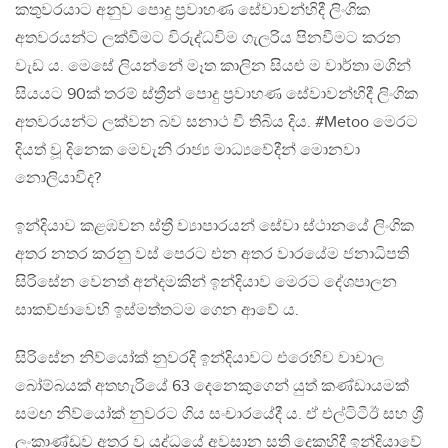
කතුවරයාට අනුව පොදු ප්‍රවාහණ සේවාවන්හිදී ලිංගික
අතවරයන්ට ලක්වීමට විරුද්ධවිම ගැලරිය පිනවීමට කරන
වැඩ ය. මෙසේ ලියන්නේ මෑත කාලින සියළු ම වාර්තා මගින්
සියයට 90ක් තරම් ස්ත්‍රීන් පොදු ප්‍රවාහණ සේවාවන්හිදී ලිංගික
අතවරයන්ට ලක්වන බව සනාථ වී තිබිය දිය. #Metoo මෙරට
දියත් වූ දිනෙක මෙවැනි රාජ්‍ය මාධ්‍යවේදීන් මොනවා
නොලියාවිද?
ඉන්දියාව කළඹවන ස්ත්‍රී ව්‍යාපාරයන් සේවා ස්ථානයේ ලිංගික
අතර නතර කරනු වස් පෙරට එන අතර වාරයේම ජනාධිපති
සිරිසේන වෙනත් අන්දමකින් ඉන්දියාව මෙරට දේශපාලන
සාකච්ජාවෙහි ඉස්මත්තටම ගෙන ආවේ ය.
සිරිසේන නිව්යෝක් නුවරදි ඉන්දියාවට එරෙහිව වාචාල
බෝම්බයක් අතහැරියේ 63 දෙනෙකුගෙන් යුත් කණ්ඩායමක්
සමඟ නිව්යෝක් නුවරට ගිය සංචාරයේදී ය. ඒ එල්ටිටීඊ සහ ශ්‍රී
ලංකාණ්ඩුව අතර වූ යුද්ධයේ අවසාන සති දෙකහිදී ඉන්දියාවේ