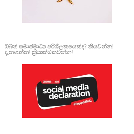
ඔබත් සමාජමාධ්‍ය පරිශීලකයෙක්ද? කියවන්න!
දැනගන්න! ක්‍රියාත්මකවන්න!