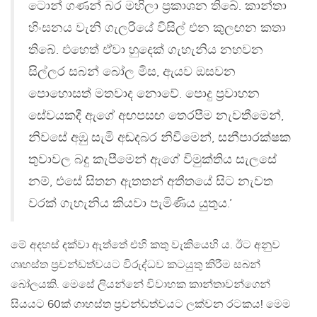
ටොන් ගණන් බර මහිලා ප්‍රකාශන තිබේ. කාන්තා
හිංසනය වැනි ගැලරියේ විසිල් එන කුලඟන කතා
තිබේ. එහෙත් ඒවා හුදෙක් ගැහැනිය නහවන
සිල්ලර සබන් බෝල මිස, ඇයව ඔසවන
පොහොසත් මතවාද නොවේ. පොදු ප්‍රවාහන
සේවයකදී ඇගේ අඟපසඟ තෙරපීම නැවතීමෙන්,
නිවසේ අඹු සැමි අඬදබර නිවීමෙන්, සනීපාරක්ෂක
තුවාවල බදු කැපීමෙන් ඇගේ විමුක්තිය සැලසේ
නම්, එසේ සිතන ඇතතන් අතීතයේ සිට නැවත
වරක් ගැහැනිය කියවා පැමිණිය යුතුය.’
මේ අදහස් දක්වා ඇත්තේ එහි කතු වැකියෙහි ය. ඊට අනුව
ගෘහස්ත ප්‍රචන්ඩත්වයට විරුද්ධව කටයුතු කිරීම සබන්
බෝලයකි. මෙසේ ලියන්නේ විවාහක කාන්තාවන්ගෙන්
සියයට 60ක් ගාහස්ත ප්‍රචන්ඩත්වයට ලක්වන රටකය! මෙම