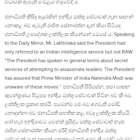
විධායක ඇමැති මංඩළය හමුවේදී ය.
ජනාධිපති කිසිදු අයුරකින් ඉන්දීය ඔත්තු සේවාවක් ගැන සඳහන්
නොකළ බව ඇමැති රාජිත සේනාරත්න දැන් කියා සිටියද
ජනාධිපති උපදේශක ලක්තිලක කියන්නේ මෙසේ ය, Speaking
to the Daily Mirror, Mr. Lakthilaka said the President had
only referred to an Indian intelligence service but not RAW.
“The President has spoken in general terms about secret
services of attempting to assassinate leaders. The President
has assured that Prime Minister of India Narendra Modi was
unaware of these moves.’’ ජනාධිපති සිරිසේන, තමා ඝාතන
කුමන්ත්‍රණය පිටුපස ඉන්දීය ඔත්තු සේවාවක් සිටින බව කී බව
ලක්තිලක ප්‍රකාශ කරයි. එමෙන්ම මේ බව අගමැති මෝඩි
නොදන්නා බව ජනාධිපති සහතික කළ බවද ලක්තිලක කියයි..
රෝ හැර ඉන්දියාවට වෙනත් ප්‍රසිද්ධ ඔත්තු සේවාවක් නැත.
රාජිත සේනාරත්න කියන පරිදි ජනාධිපති ඉන්දී්‍ය ඔත්තු
සේවාවක් ගැන සඳහන් නොකළේ නම් අගමැති මෝඩි මේ බව