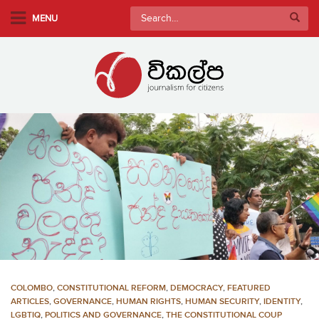
S
Search
MENU
k
for:
i
p
t
o
m
a
i
n
c
o
n
t
e
n
COLOMBO
,
CONSTITUTIONAL REFORM
,
DEMOCRACY
,
FEATURED
t
ARTICLES
,
GOVERNANCE
,
HUMAN RIGHTS
,
HUMAN SECURITY
,
IDENTITY
,
LGBTIQ
,
POLITICS AND GOVERNANCE
,
THE CONSTITUTIONAL COUP