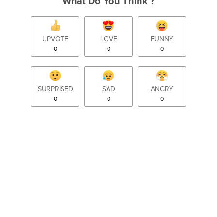
What Do You Think ?
UPVOTE
LOVE
FUNNY
0
0
0
SURPRISED
SAD
ANGRY
0
0
0