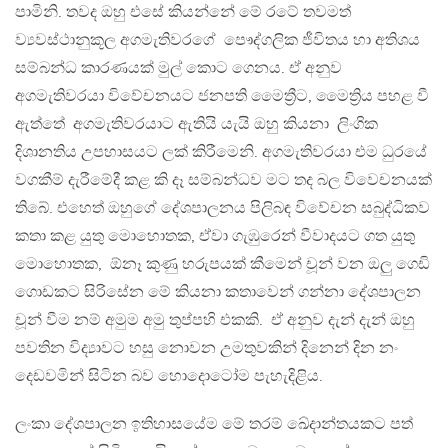
පාමිනි. තවද ඔහු එසේ කියන්නේ මේ රටේ තවමත්
ව්‍යවස්ථානුකූල අගමැතිවරගේ පෞද්ගලික ජීවිතය හා අතිශය
සම්බන්ධ කාරණයක් මුල් කොට ගෙනය. ඒ අනුව
අගමැතිවරයා විවේචනයට ජනපති මෛත්‍රීට, මෛත්‍රිය පහළ වී
ඇත්තේ අගමැතිවරයාට ඇතියි යැයි ඔහු කියනා ලිංගික
දිශානතිය උපහාසයට ලක් කිරීමෙනි. අගමැතිවරයා එම ධුරයේ
වගකීම් දැරීමේදී කළ කි දෑ සම්බන්ධව මට තද බල විවෙචනයක්
තිබේ. එහෙත් ඔහුගේ දේශපාලනය පිලිබඳ විවේචන සබුද්ධිකව
කතා කළ යුතු මොහොතක, ඒවා ගැඹුරෙන් වීවාදයට ගත යුතු
මොහොතක, ඕනෑ කුණු හරුපයක් කීමෙන් චූන් වන ඔලු ගෙඩි
ගොඩකට සිරිසේන මේ කියනා කතාවෙන් ගන්නා දේශපාලන
චූන් වීම නම් අමුම අමු තුප්පහි එකකි. ඒ අනුව දැන් දැන් ඔහු
පවතින විද්‍යාවට හසු නොවන උමතුවකින් දිනෙන් දින නං
දෙඩවමින් සිටින බව හොදොටෝම පැහැදිළිය.
ලංකා දේශපාලන ඉතිහාසයේම මේ තරම් ඛේදාන්තයකට පත්