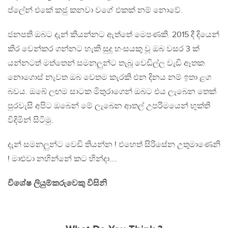
ප්ලේන් එකේ කජු කනවා වගේ එකක් නම් නොවේ.
ජනපති ඔබට දැන් කියන්නට ඇත්තේ මෙපණකි. 2015 දී දියෙන්
කිර වෙන්කර ගන්නට හැකි සුදු හංසයකු වූ ඔබ වසර 3 ක්
යන්නටත් මත්තෙන් සමනලුන්ට තැබූ වෙඩිල්ල වැඩි ඈතක
නොගොස් නැවත ඔබ වෙතම කැරකි එන දිනය නම් ඉතා ළග
බවය. ඔබේ ලඟම සාටක මිතුරාගෙන් ඔබට එය ලැබෙන තෙක්
පුරවැසි අපිට ඔබෙන් මේ ලැබෙන ආතල් උපරිමයෙන් භුක්ති
විදිමින් සිටිමු.
දැන් සමනලුන්ට වෙඩි තියන්න ! එහෙත් සිරිසේන උතුමාණෙනි
! මාළුවා නහින්නේ කට හින්දා….
විශේෂ ලියුම්කරුවෙකු විසිනි