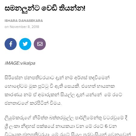
සමනලුන්ට වෙඩි තියන්න!
ISHARA DANASEKARA
on
November 8, 2018
iMAGE:vikalpa
සිරිසේන ජනපතිවරයාට දැන් නම් අර්ශස් තදවීමෙන්
හොදෝටම මුක පූට්ටු වී ඇති සෙයකි. එහෙත් භායනක
කාරණය නම් ඒ අමාරුකන් සියල්ල දැන් යන්නේ මේ රටේ
ජනතාවගේ කරපිටින් වීමය.
ලියුම්කරුගේ නිමිත්ත බත්තරමුල්ල පාර්ලිමේන්තු වටරවුමේ දී
ශ්‍රී ලංකා නිදහස් පක්ෂයේ නායකයා වන මේ රටේ 6 වන
විධායක ජනපතිවරයා, මේ රටේ සියලු පුරවැසියන් වෙනුවෙන්