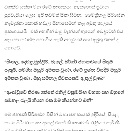
වගකිව යුත්තා වන රටේ නායකයා නැතහොත් ප්‍රධාන
පුරවැසියා ලෙස අපි තවමත් සිතා සිටින, මෛත්‍රීපාල සිරිසේන
නැමැත්තා කොක් හඬලා සිනාසෙමින් කළ අමුතු තාලයේ
ප්‍රකාශයයයි. එක් අතකින් ඔහු වැන්නේකුගෙන් තවදුරටත් එය
බලාපොරොත්තු නොවිය හැකි අහඹුවක් හෝ අමුතු එකක් ද
නොවේ.
“සිංහල, දෙමළ,මුස්ලිම්, මැලේ, බර්ගර් ජනතාවගේ සිතුම්
පැතුම්, සමගිය ඔහුට අමතක වුණා. රටේ ප්‍රශ්න විසදීම ඔහුට
අමතක වුණා . ඔහු සමනල ජීවිතයකට ඇතුල් වුණා”
“ආණ්ඩුවේ තීරණ ගත්තේ රනිල් වික්‍රමසිංහ මහතා සහ ඔහුගේ
සමනල රැලයි කියන එක මම කියන්නට ඕනි”
මේ ජනපති සිරිසේන විසින් මහා ජනකායක් ඉදිරියේ, සියලු
මාධ්‍ය පිරිවරාගෙන ආතල් එකේ කී කතාවකි. රැළියට පැමිණි