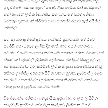
පාලකයෙක් සිටියා දැයි දැන් අප නැවත නැවත කල්පනා කළ
යුතුව තිබේ. කෙනෙකුගේ පෞද්ගලික නැමියාවන් හා ඔහුගේ
හෝ ඇයගේ ලිංගික දිශානතිය සම්බන්ධ මේ තරම් අතිශය
බරපතල ප්‍රකාශයක් කිරීමට රටේ ජනපතිවරයාට ඇති අයිතිය
කුමක්ද?
ඔහු සිදු කර ඇත්තේ අතිශය හානිකර ප්‍රකාශයකි. මේ රටේ
සමරිසි හෝ ඕනෑම ලිංගික දිශානතියකට අයත් ජනතාවට
තමන්ගේ රටේ පාලකයා කරන මේ ප්‍රකාශය හරහා ව්‍යංගයෙන්
කියන්නේ කුමක්ද? ඉදිරිගාමී ලෝකයක මිනිසුන් සියලු පුද්ගල
අනන්‍යතාවන්ට ගරු කරමින්, ලිංගික නිදහස සම්බන්ධයෙන් වූ
අතිශය ප්‍රගතිශීලි අදහසක සිටින වකවානුවක, ලැජ්ජාශීලි ලෙස
අප රටේ ජනපතිවරයා සුරංගනා කතා කියමින් තම අනුවණ,
අමානුෂික මුහුණුවර පෙන්වා තිබේ.
විශේෂයන්ම අතිශය සාම්ප්‍රදායික අදහස් හා ඇලි ගැලී සිටින
අසල්වැසි ඉන්දියාව පවා මෑත කාලීනව ලිංගික නැමියාව