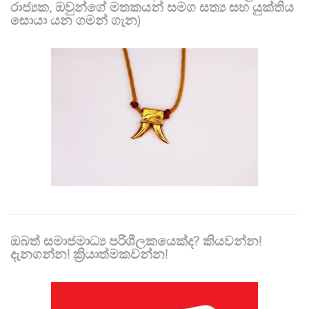
රාජ්‍යක, ඔවුන්ගේ මතකයන් සමග සත්‍ය සහ යුක්තිය
සොයා යන ගමන් ගැන)
ඔබත් සමාජමාධ්‍ය පරිශීලකයෙක්ද? කියවන්න!
දැනගන්න! ක්‍රියාත්මකවන්න!