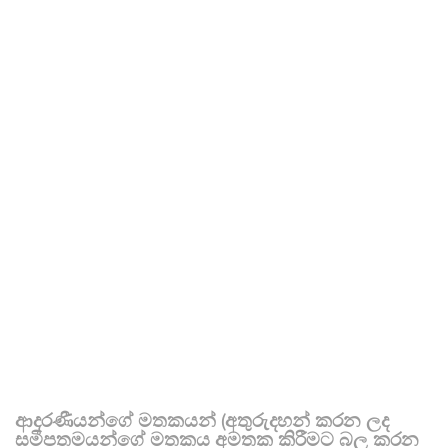
ආදරණීයන්ගේ මතකයන් (අතුරුදහන් කරන ලද
සමීපතමයන්ගේ මතකය අමතක කිරීමට බල කරන