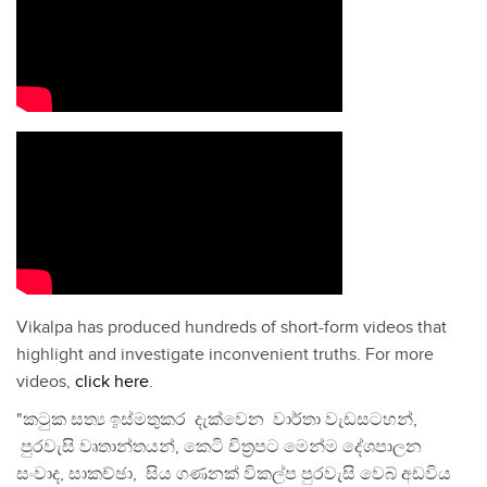
Vikalpa has produced hundreds of short-form videos that
highlight and investigate inconvenient truths. For more
videos,
click here
.
"කටුක සත්‍ය ඉස්මතුකර දැක්වෙන වාර්තා වැඩසටහන්,
පුරවැසි වෘතාන්තයන්, කෙටි චිත්‍රපට මෙන්ම දේශපාලන
සංවාද, සාකච්ඡා, සිය ගණනක් විකල්ප පුරවැසි වෙබ් අඩවිය