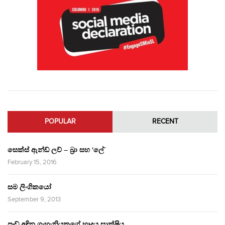
POPULAR
RECENT
සෙක්ස් ඇන්ඩ් ලව් – බ්‍රා සහ ‘ලේ’
February 15, 2016
සම ලිංගිකයෝ
September 9, 2013
පෑඩ් අඳින ගැහැනියකගේ හෘදය සාක්ෂිය