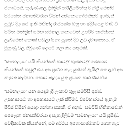
පිරිස විසිල් ගසා අත් ඔසවා ප්‍රීති ඝෝෂා කළ අතර හිටපු
ජනාධිපති, කුරුණෑගල දිස්ත්‍රික් පාර්ලිමේන්තු මන්ත්‍රී මෙන්ම
සිරිසේන ජනපතිවරයා විසින් අත්තොනෝමතිකව අගමැති
පුටුව දිගු කර ඇති මහින්ද රාජපක්ෂ ඔහු හා ඉදිරිපෙළ වාඩි වී
සිටින මන්ත්‍රීන් සමඟ සමනල කතාවෙන් උපරිම තෘප්තියක්
ලැබීමෙන් කොක් හඬලා සිනා සුනේ දිව උඩ දමාගෙනය. ඒ
මුහුණු වල තිබුණේ දොරේ ගලා ගිය සතුටකි.
“සමනලයා” යයි කියන්නේ කාටද? කුමකටද? මෙහෙම
කියන්නේ කවුද? එය අප ප්‍රශ්න කළ යුත්තේ ඇයිද? මේ දැන් අප
නැවත කල්පනා කොට බැලිය යුතු ප්‍රධාන කාරණයන්ය.
“සමනලයා” යන යෙදුම ශ්‍රී ලංකාව තුළ සමරිසි ප්‍රජාව
උපහාසයට හා අපහාසයට ලක් කිරීමට ව්‍යවහාරයේ ඇතැම්
පිරිස් විසින් යොදා ගන්නා එකකි. ඒ අනුව සමරිසි භීතිකාවෙන්
පෙළෙන ජනපතිවරයා ද පැහැදිලිවම “සමනලයා” යයි ප්‍රසිද්ධ
වේදිකාවක කියන්නේ, එම අර්ථය අපහාසාත්මකව ගෙනහැර