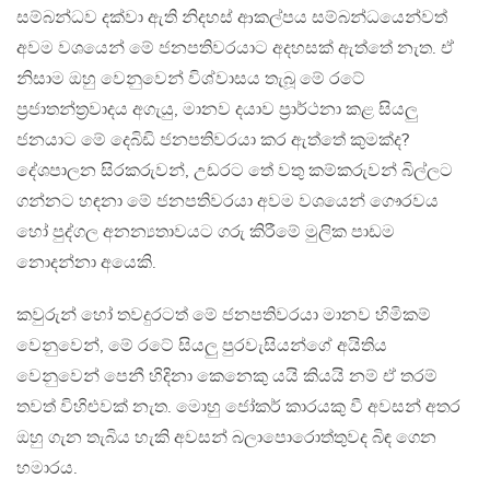
සම්බන්ධව දක්වා ඇති නිදහස් ආකල්පය සම්බන්ධයෙන්වත්
අවම වශයෙන් මේ ජනපතිවරයාට අදහසක් ඇත්තේ නැත. ඒ
නිසාම ඔහු වෙනුවෙන් විශ්වාසය තැබූ මේ රටේ
ප්‍රජාතන්ත්‍රවාදය අගැයු, මානව දයාව ප්‍රාර්ථනා කළ සියලු
ජනයාට මේ දෙබිඩි ජනපතිවරයා කර ඇත්තේ කුමක්ද?
දේශපාලන සිරකරුවන්, උඩරට තේ වතු කම්කරුවන් බිල්ලට
ගන්නට හඳනා මේ ජනපතිවරයා අවම වශයෙන් ගෞරවය
හෝ පුද්ගල අනන්‍යතාවයට ගරු කිරීමේ මුලික පාඩම
නොදන්නා අයෙකි.
කවුරුන් හෝ තවදුරටත් මේ ජනපතිවරයා මානව හිමිකම්
වෙනුවෙන්, මේ රටේ සියලු පුරවැසියන්ගේ අයිතිය
වෙනුවෙන් පෙනී හිදිනා කෙනෙකු යයි කියයි නම් ඒ තරම්
තවත් විහිළුවක් නැත. මොහු ජෝකර් කාරයකු වී අවසන් අතර
ඔහු ගැන තැබිය හැකි අවසන් බලාපොරොත්තුවද බිඳ ගෙන
හමාරය.