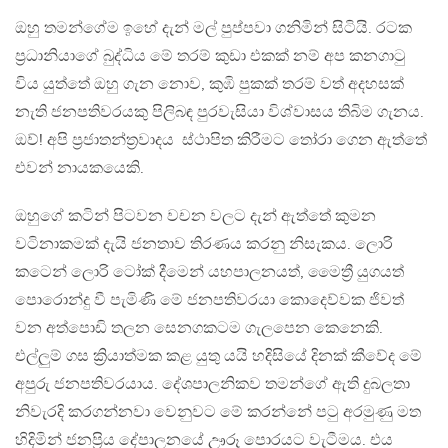
ඔහු තමන්ගේම ඉහේ දැන් මල් පුප්පවා ගනිමින් සිටියි. රටක
ප්‍රධානියාගේ බුද්ධිය මේ තරම් කුඩා එකක් නම් අප කනගාටු
විය යුත්තේ ඔහු ගැන නොව, කුඹි පුකක් තරම් වත් අදහසක්
නැති ජනපතිවරයකු පිලිබඳ පුරවැසියා විශ්වාසය තිබිම ගැනය.
ඔව්! අපි ප්‍රජාතන්ත්‍රවාදය ස්ථාපිත කිරීමට තෝරා ගෙන ඇත්තේ
එවන් නායකයෙකි.
ඔහුගේ කටින් පිටවන වචන වලට දැන් ඇත්තේ කුමන
වටිනාකමක් දැයි ජනතාව තිරණය කරනු නිසැකය. ලොරි
කටෙන් ලොරි ටෝක් දීමෙන් යහපාලනයත්, මෛත්‍රී යුගයත්
පොරොන්දු වී පැමිණි මේ ජනපතිවරයා කොදෙව්වක ජිවත්
වන අත්පොඩි තලන සෙනගකටම ගැලපෙන කෙනෙකි.
එල්ලුම් ගස ක්‍රියාත්මක කළ යුතු යයි හදිසියේ දිනක් කීවේද මේ
අපුරු ජනපතිවරයාය. දේශපාලනිකව තමන්ගේ ඇති දුබලතා
නිවැරදි කරගන්නවා වෙනුවට මේ කරන්නේ පටු අරමුණු මත
හිදිමින් ජනප්‍රිය දේපාලනයේ ඌරූ පොරයට වැටීමය. එය