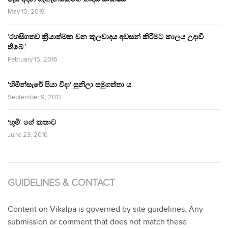
May 10, 2019
‘රහසිගතව ක්‍රියාත්මක වන කුලවාදය අවසන් කිරීමට කාලය උදාවී
තිබේ.’
February 15, 2016
‘හිමින්සැරේ පියා විදා‘ සුනිලා සමුගත්තා ය.
September 9, 2013
‘භූමි’ ගේ කතාව
June 23, 2016
GUIDELINES & CONTACT
Content on Vikalpa is governed by site guidelines. Any
submission or comment that does not match these