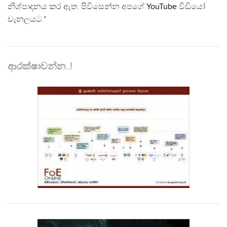
නිශ්පාදනය කර ඇත. පිවිසෙන්න අපගේ
YouTube
වීඩියෝ
චැනලයට."
ආරක්ෂාවන්න..!