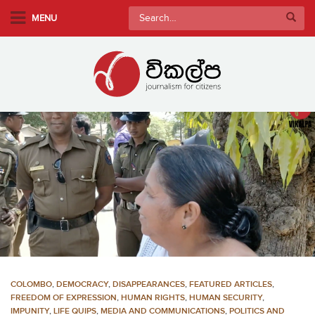
S
Search
MENU
k
for:
i
p
t
o
m
a
i
n
c
o
n
t
e
n
COLOMBO
,
DEMOCRACY
,
DISAPPEARANCES
,
FEATURED ARTICLES
,
t
FREEDOM OF EXPRESSION
,
HUMAN RIGHTS
,
HUMAN SECURITY
,
IMPUNITY
,
LIFE QUIPS
,
MEDIA AND COMMUNICATIONS
,
POLITICS AND