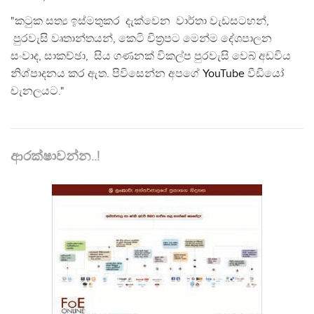
"කටුක සත්‍ය ඉස්මතුකර දැක්වෙන වාර්තා වැඩසටහන්,
පුරවැසි වෘතාන්තයන්, කෙටි චිත්‍රපට මෙන්ම දේශපාලන
සංවාද, සාකච්ඡා, සිය ගණනක් විකල්ප පුරවැසි වෙබ් අඩවිය
නිශ්පාදනය කර ඇත. පිවිසෙන්න අපගේ
YouTube
වීඩියෝ
චැනලයට."
ආරක්ෂාවන්න..!