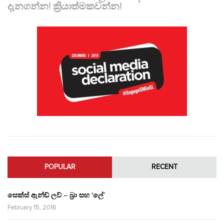
දැනගන්න! ක්‍රියාත්මකවන්න!
POPULAR
RECENT
සෙක්ස් ඇන්ඩ් ලව් – බ්‍රා සහ ‘ලේ’
February 15, 2016