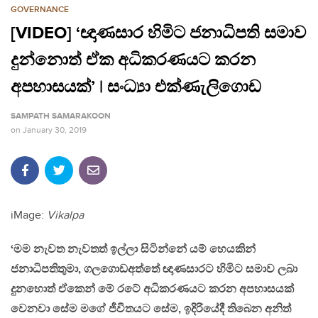
GOVERNANCE
[VIDEO] ‘ඥාණසාර හිමිට ජනාධිපති සමාව
දුන්නොත් ඒක අධිකරණයට කරන
අපහාසයක්’ | සංධ්‍යා එක්ණැලිගොඩ
SAMPATH SAMARAKOON
on
January 30, 2019
iMage:
Vikalpa
‘මම නැවත නැවතත් ඉල්ලා සිටින්නේ යම් හෙයකින්
ජනාධිපතිතුමා, ගලගොඩඅත්තේ ඥාණසාරට හිමිට සමාව ලබා
දුනහොත් ඒකෙන් මේ රටේ අධිකරණයට කරන අපහාසයක්
වෙනවා සේම මගේ ජීවිතයට සේම, ඉදිරියේදී තිබෙන අනිත්