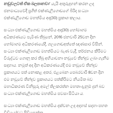
නඩුවලටත් ඒක බලපානවා’
යැයි අතුරුදහන් කරන ලද
ජනමාධ්‍යවේදී ප්‍රගීත් එක්ණැලිගොඩගේ බිරිද සංධ්‍යා
එක්ණැලිගොඩ මහත්මිය අද(30) ප්‍රකාශ කලාය.
සංධ්‍යා එක්ණැලිගොඩ මහත්මිය අද(30) හෝමාගම
අධිකරණයට පැමිණ තිබුනේ, 2016 ජනවාරි 25වන දින
හෝමාගම අධිකරණයේදී, ගලගොඩඅත්තේ ඥාණසාර විසින්,
සංධ්‍යා එක්ණැලිගොඩ මහත්මියට බැණ වැදී, තර්ජනය කිරීමට
විරුද්ධව ගොනු කර තිබූ අභියාචනා නඩුවේ තීන්දුව ලබා ගැනීම
සදහාය. නමුත් අද දින අධිකරණයේදී එම නඩුවේ තීන්දුව
ප්‍රකාශයට පත් නොකළ අතර, එළබෙන පෙබරවාරි 8වන දින
එම නඩුවේ තීන්දුව ප්‍රකාශයට පත්කිරීමට නියමිත බව
මහාධිකරණ විනිසුරු අමල් තිලකරත්න මහතා දැනුම් දුන් බව
සංධ්‍යා එක්ණැලිගොඩ මහත්මිය පවසා සිටියා ය.
සංධ්‍යා එක්ණැලිගොඩ මහත්මිය දක්වන ලද අදහස් සදහා පහත
වීඩියෝවට පිවිසෙන්න.