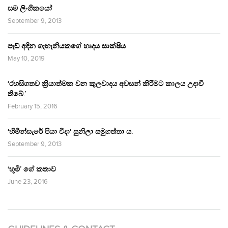
සම ලිංගිකයෝ
September 9, 2013
පෑඩ් අඳින ගැහැනියකගේ හෘදය සාක්ෂිය
May 10, 2019
‘රහසිගතව ක්‍රියාත්මක වන කුලවාදය අවසන් කිරීමට කාලය උදාවී
තිබේ.’
February 15, 2016
‘හිමින්සැරේ පියා විදා‘ සුනිලා සමුගත්තා ය.
September 9, 2013
‘භූමි’ ගේ කතාව
June 23, 2016