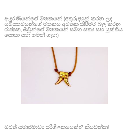
ආදරණීයන්ගේ මතකයන් (අතුරුදහන් කරන ලද
සමීපතමයන්ගේ මතකය අමතක කිරීමට බල කරන
රාජ්‍යක, ඔවුන්ගේ මතකයන් සමග සත්‍ය සහ යුක්තිය
සොයා යන ගමන් ගැන)
ඔබත් සමාජමාධ්‍ය පරිශීලකයෙක්ද? කියවන්න!