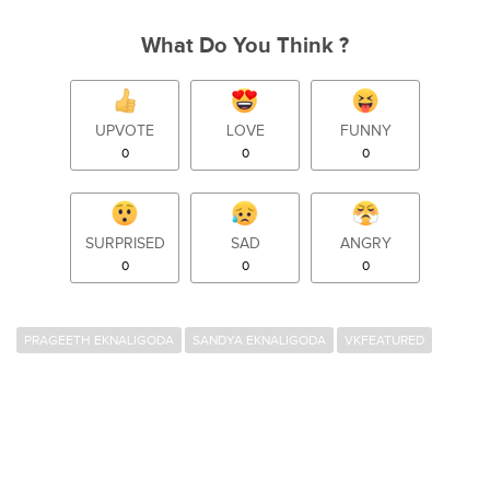
What Do You Think ?
UPVOTE
LOVE
FUNNY
0
0
0
SURPRISED
SAD
ANGRY
0
0
0
PRAGEETH EKNALIGODA
SANDYA EKNALIGODA
VKFEATURED