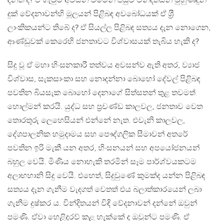
දනිත් ද? ඒ ගැටුම් අවසන් වීමෙන් පසුව වින්දිතයන් මුහුණදුන්
දුක් වේදනාවන්හි මූලයන් පිළිබඳ අවබෝධයක් ඒ ශ‍්‍රී
ලාංකිකයන්ට තිබේ ද? ඒ සියල්ල පිළිබඳ සත්‍යය දැන නොගෙන,
ආණ්ඩුවක් කෙරෙහි ජනතාවට විශ්වාසයක් තැබිය හැකි ද?
සිදු වූ ඒ මහා හිංසනකාරී තත්වය අවසන්ව ඇති අතර, ව්‍යාජ
විශ්වාස, සැකසාංකා සහ නොදන්නා බොහෝ දේවල් පිළිබඳ
පවතින බියසැක බොහෝ දෙනාගේ සිත්සතන් තුළ තවමත්
හොල්මන් කරයි. යුද්ධ සහ ප‍්‍රචණ්ඩ කාලවල, ජනතාව වෙත
තොරතුරු ලෙහෙසියන් එන්නේ නැත. එවැනි කාලවල,
දේශපාලනික හමුදාමය සහ පෞද්ගලික සීමාවන් අතරේ
පවතින ඉරි මැකී යන අතර, හිංසනයන් සහ අපයෝජනයන්
බහුල වෙයි. මිණිය නොහැකි තරමින් සෑම පාර්ශ්වයකටම
අලාභහානි සිදු වෙයි. එහෙත්, සිදුවුණේ කුමක්ද යන්න පිළිබඳ
සත්‍යය දැන ගැනීම වැදගත් වෙතත් එය බලාත්කාරයෙන් ලබා
ගැනීම දුෂ්කර ය. වින්දිතයන් විඳි වේදනාවන් දන්නේ ඔවුන්
පමණි. ඒවා හෙළිදරව් කළ හැක්කේ ද ඔවුන්ට පමණි. ඒ