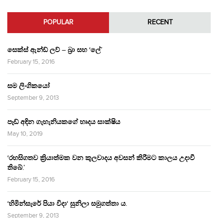
POPULAR
RECENT
සෙක්ස් ඇන්ඩ් ලව් – බ්‍රා සහ ‘ලේ’
February 15, 2016
සම ලිංගිකයෝ
September 9, 2013
පෑඩ් අඳින ගැහැනියකගේ හෘදය සාක්ෂිය
May 10, 2019
‘රහසිගතව ක්‍රියාත්මක වන කුලවාදය අවසන් කිරීමට කාලය උදාවී
තිබේ.’
February 15, 2016
‘හිමින්සැරේ පියා විදා‘ සුනිලා සමුගත්තා ය.
September 9, 2013