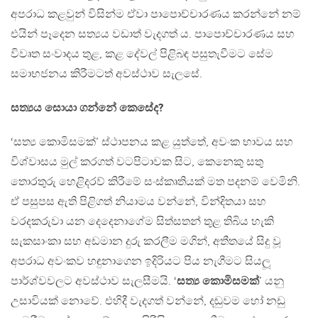
අපරාධ කළවුන් විසින්ම ඒවා පාපොච්චාරණය කරන්නේ නම්
එයින් පෑදෙන සත්‍යය වඩාත් වැදගත් ය. පාපොච්චාරණය සහ
විවෘත සංවාදය තුළ, කළ දේවල් පිළිබඳ පසුතැවීමට සේම
සමාභජනය කිරීමටත් අවස්ථාව සැලසේ.
සත්‍යය සොයා ගන්නේ කෙසේද?
‘සත්‍ය කොමිසමක්’ ස්ථාපනය කළ යුත්තේ, අවංක භාවය සහ
විශ්වාසය මුල් කරගත් වටපිටාවක සිට, කෙනෙකු සතු
තොරතුරු හෙළිදරව් කිරීමේ සංස්කෘතියක් මත පදනම් වෙමිනි.
ඒ පසුපස ඇති පිළිගත් නියාමය වන්නේ, වින්දිතයා සහ
වරදකරුවා යන දෙදෙනාගේම සිත්සතන් තුළ තිබිය හැකි
සැකසාංකා සහ අඩමාන දුරු කරලීම මගින්, අතීතයේ සිදු වූ
අපරාධ අවංකව හඳුනාගෙන ඉදිරියට පිය නැගීමට සියලූ
පාර්ශ්වවලට අවස්ථාව සැලසීමයි. ‘
සත්‍ය කොමිසමක්
’ යනු
උසාවියක් නොවේ. එහිදී වැදගත් වන්නේ, දඬුවම හෝ නඩු