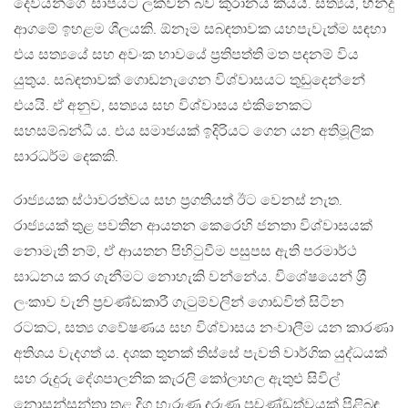
දෙවියන්ගේ සාපයට ලක්වන බව කුරානය කියයි. සත්‍යය, හින්දු
ආගමේ ඉහළම ශීලයකි. ඕනෑම සබඳතාවක යහපැවැත්ම සඳහා
එය සත්‍යයේ සහ අවංක භාවයේ ප‍්‍රතිපත්ති මත පදනම් විය
යුතුය. සබඳතාවක් ගොඩනැගෙන විශ්වාසයට තුඩුදෙන්නේ
එයයි. ඒ අනුව, සත්‍යය සහ විශ්වාසය එකිනෙකට
සහසම්බන්ධී ය. එය සමාජයක් ඉදිරියට ගෙන යන අතිමූලික
සාරධර්ම දෙකකි.
රාජ්‍යයක ස්ථාවරත්වය සහ ප‍්‍රගතියත් ඊට වෙනස් නැත.
රාජ්‍යයක් තුළ පවතින ආයතන කෙරෙහි ජනතා විශ්වාසයක්
නොමැති නම්, ඒ ආයතන පිහිටුවීම පසුපස ඇති පරමාර්ථ
සාධනය කර ගැනීමට නොහැකි වන්නේය. විශේෂයෙන් ශ‍්‍රී
ලංකාව වැනි ප‍්‍රචණ්ඩකාරී ගැටුම්වලින් ගොඩවිත් සිටින
රටකට, සත්‍ය ගවේෂණය සහ විශ්වාසය නංවාලීම යන කාරණා
අතිශය වැදගත් ය. දශක තුනක් තිස්සේ පැවති වාර්ගික යුද්ධයක්
සහ රුදුරු දේශපාලනික කැරලි කෝලාහල ඇතුළු සිවිල්
නොසන්සුන්තා තුළ දිග හැරුණු දරුණු ප‍්‍රචණ්ඩත්වයක් පිළිබඳ