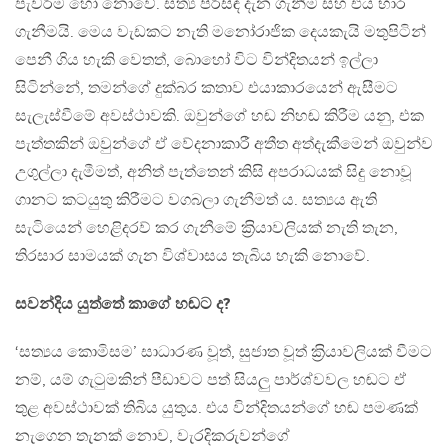
පැවරීම හෝ නොවේ. සත්‍ය පිරිසිඳ දැන ගැනීම සහ එය භාර
ගැනීමයි. මෙය වැඩකට නැති මනෝරාජික දෙයකැයි මතුපිටින්
පෙනී ගිය හැකි වෙතත්, බොහෝ විට වින්දිතයන් ඉල්ලා
සිටින්නේ, තමන්ගේ දුක්බර කතාව එයාකාරයෙන් ඇසීමට
සැලැස්වීමේ අවස්ථාවකි. ඔවුන්ගේ හඬ නිහඬ කිරීම යනු, එක
පැත්තකින් ඔවුන්ගේ ඒ වේදනාකාරී අතීත අත්දැකීමෙන් ඔවුන්ව
උගුල්ලා දැමීමත්, අනිත් පැත්තෙන් කිසි අපරාධයක් සිදු නොවූ
ගානට කටයුතු කිරීමට වගබලා ගැනීමත් ය. සත්‍යය ඇති
සැටියෙන් හෙළිදරව් කර ගැනීමේ ක‍්‍රියාවලියක් නැති තැන,
තිරසාර සාමයක් ගැන විශ්වාසය තැබිය හැකි නොවේ.
සවන්දිය යුත්තේ කාගේ හඬට ද?
‘සත්‍යය කොමිසම’ සාධාරණ වූත්, සුජාත වූත් ක‍්‍රියාවලියක් වීමට
නම්, යම් ගැටුමකින් පීඩාවට පත් සියලු පාර්ශ්වවල හඬට ඒ
තුළ අවස්ථාවක් තිබිය යුතුය. එය වින්දිතයන්ගේ හඬ පමණක්
නැගෙන තැනක් නොව, වැරදිකරුවන්ගේ