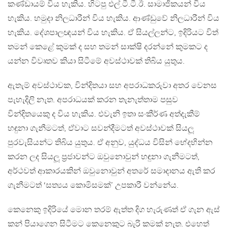
කණ්ඩායම් විය හැකිය. හිටපු එල්.ටී.ටී.ඊ. සාමාජිකයන් විය
හැකිය. හමුදා නිලධාරීන් විය හැකිය. ආණ්ඩුවේ නිලධාරීන් විය
හැකිය. දේශපාලඥයන් විය හැකිය. ඒ සියල්ලන්ට, ඉදිරියට විත්
තමන් කෙළේ කුමක් ද සහ තමන් සාක්ෂි දරන්නේ කුමකට ද
යන්න විවෘතව කියා සිටීමේ අවස්ථාවක් තිබිය යුතුය.
ඇතැම් අවස්ථාවක, වින්දිතයා සහ අපරාධකරුවා අතර වෙනස
පැහැදිලි නැත. අපරාධයක් කරන තැනැත්තාම පසුව
වින්දිතයෙකු ද විය හැකිය. එවැනි ඉතා සංකීර්ණ අත්දැකීම්
හඳුනා ගැනීමටත්, ඒවාට සවන්දීමටත් අවස්ථාවක් සියලූ
පුරවැසියන්ට තිබිය යුතුය. ඒ අනුව, යුද්ධය විසින් භේදභින්න
කරන ලද සියලූ ප‍්‍රජාවන්ට ඔවුනොවුන් හඳුනා ගැනීමටත්,
අර්ථවත් ආකාරයකින් ඔවුනොවුන් අතරේ සමාදානය ඇති කර
ගැනීමටත් ‘සත්‍යය කොමිසමක්’ උපකාරී වන්නේය.
කෙනෙකු ඉදිරියේ මොන තරම් ඇත්ත දිග හැරුණත් ඒ ගැන ඇස්
කන් පියාගෙන සිටීමට කෙනෙකුට බැරි කමක් නැත. එහෙත්