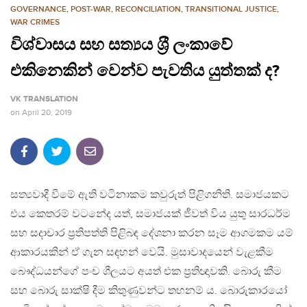
GOVERNANCE
,
POST-WAR
,
RECONCILIATION
,
TRANSITIONAL JUSTICE
,
WAR CRIMES
විශ්වාසය සහ සත්‍යය ශ‍්‍රී ලංකාවේ
එකිනෙකින් වෙන්ව පැවතිය යුත්තක් ද?
VK TRANSLATION
on
April 20, 2019
සත්‍යවාදී වීමේ ඇති වටිනාකම කවුරුත් පිළිගනිති. සමාජයකට
එය කෙතරම් වටනේද යත්, සමාජයක් ජීවත් විය යුතු සාරධර්ම
සහ සදාචාර ප‍්‍රතිපත්ති පිළිබඳ දේශනා කරන සෑම ආගමකම යම්
ආකාරයකින් ඒ ගැන සඳහන් වෙයි. මුසාවාදයෙන් වැළකීම
බෞද්ධයන්ගේ පංච ශීලයට අයත් එක ප‍්‍රතිඥාවකි. බොරු කීම
සහ බොරු සාක්ෂි දීම කිතුණුවන්ට තහනම් ය. බොරුකාරයෝ