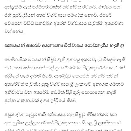
අත්දැකීම් ඇති පරම්පරාවකින් සමන්විත රටකට, රාජ්‍යය සහ
එහි පුරවැසියන් අතර විශ්වාසය පමණක් නොව, එරටේ
වෙසෙන විවිධ ජනවර්ග අතරත් විශ්වාසය පැවතීම අත්‍යාවශ්‍ය
වන්නේය.
සත්‍යයෙන් තොරව අන්‍යොන්‍ය විශ්වාසය ගොඩනැගිය හැකි ද?
ඓතිහාසික වශයෙන් සිදුව ඇති අකටයුතුකම්වලට විසඳුම් ඇති
කර නොගන්නා තාක් කල් ප‍්‍රචණ්ඩත්වය පිළිබඳ තර්ජනය රටක්
ඉදිරියේ හැම දාමත් තිබේ. ආණ්ඩුව කෙරෙහි මෙන්ම තමන්
අතරේමත් පැවතිය යුතු විශ්වාසය ශ‍්‍රී ලංකාවේ අනාගත ගමනට
අනිවාර්ය වන අතරේම තවමත් පිළිතුරු සොයාගෙන නැති
ප‍්‍රශ්න ගණනාවක් ද අප ඉදිරියේ තිබේ.
පසුකාලීන ගැටුම්කාරී ඉතිහාසය තුළ සිදු වූ තිරිසන්කම් සහ
අමානුෂික උල්ලංඝණයන් පිළිබඳ සත්‍යය සියලු ශ‍්‍රී ලාංකිකයෝ