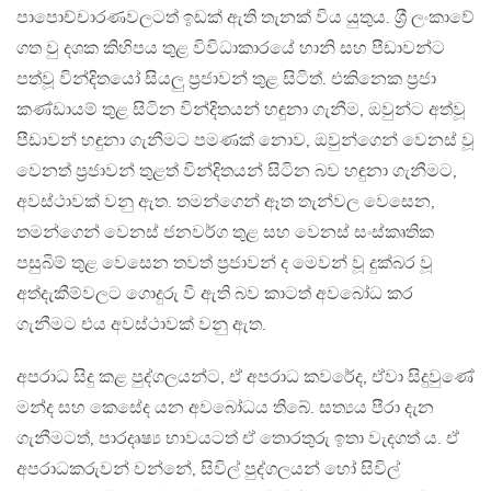
පාපොච්චාරණවලටත් ඉඩක් ඇති තැනක් විය යුතුය. ශ‍්‍රී ලංකාවේ
ගත වු දශක කිහිපය තුළ විවිධාකාරයේ හානි සහ පීඩාවන්ට
පත්වූ වින්දිතයෝ සියලු ප‍්‍රජාවන් තුළ සිටිත්. එකිනෙක ප‍්‍රජා
කණ්ඩායම් තුළ සිටින වින්දිතයන් හඳුනා ගැනීම, ඔවුන්ට අත්වූ
පීඩාවන් හඳුනා ගැනීමට පමණක් නොව, ඔවුන්ගෙන් වෙනස් වූ
වෙනත් ප‍්‍රජාවන් තුළත් වින්දිතයන් සිටින බව හඳුනා ගැනීමට,
අවස්ථාවක් වනු ඇත. තමන්ගෙන් ඈත තැන්වල වෙසෙන,
තමන්ගෙන් වෙනස් ජනවර්ග තුළ සහ වෙනස් සංස්කෘතික
පසුබිම් තුළ වෙසෙන තවත් ප‍්‍රජාවන් ද මෙවන් වූ දුක්බර වූ
අත්දැකීම්වලට ගොදුරු වී ඇති බව කාටත් අවබෝධ කර
ගැනීමට එය අවස්ථාවක් වනු ඇත.
අපරාධ සිදු කළ පුද්ගලයන්ට, ඒ අපරාධ කවරේද, ඒවා සිදුවුණේ
මන්ද සහ කෙසේද යන අවබෝධය තිබේ. සත්‍යය පීරා දැන
ගැනීමටත්, පාරදෘෂ්‍ය භාවයටත් ඒ තොරතුරු ඉතා වැදගත් ය. ඒ
අපරාධකරුවන් වන්නේ, සිවිල් පුද්ගලයන් හෝ සිවිල්