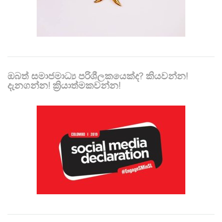
ඔබත් සමාජමාධ්‍ය පරිශීලකයෙක්ද? කියවන්න!
දැනගන්න! ක්‍රියාත්මකවන්න!