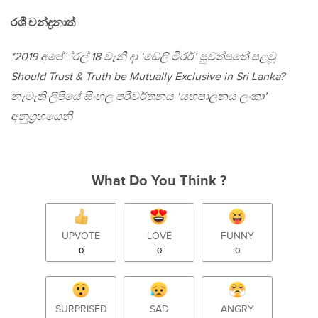
රශී චන්ද්‍රනාත්
*2019 අපේ‍්‍රල් 18 වැනි දා ‘ඬේලි මිරර්’ පුවත්පතේ පළවූ
Should Trust & Truth be Mutually Exclusive in Sri Lanka?
නැමැති ලිපියේ සිංහල පරිවර්තනය ‘යහපාලනය ලංකා’
අනුග‍්‍රහයෙනි
What Do You Think ?
UPVOTE
LOVE
FUNNY
0
0
0
SURPRISED
SAD
ANGRY