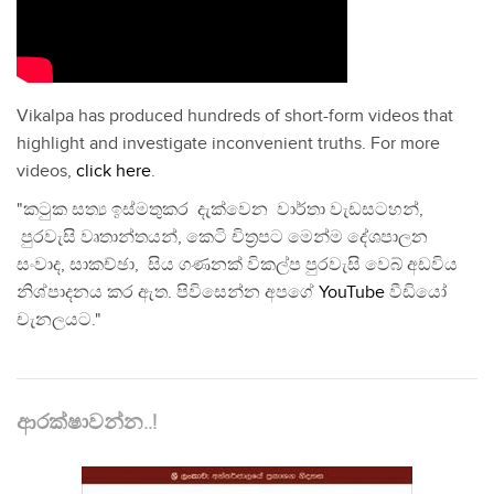
Vikalpa has produced hundreds of short-form videos that
highlight and investigate inconvenient truths. For more
videos,
click here
.
"කටුක සත්‍ය ඉස්මතුකර දැක්වෙන වාර්තා වැඩසටහන්,
පුරවැසි වෘතාන්තයන්, කෙටි චිත්‍රපට මෙන්ම දේශපාලන
සංවාද, සාකච්ඡා, සිය ගණනක් විකල්ප පුරවැසි වෙබ් අඩවිය
නිශ්පාදනය කර ඇත. පිවිසෙන්න අපගේ
YouTube
වීඩියෝ
චැනලයට."
ආරක්ෂාවන්න..!