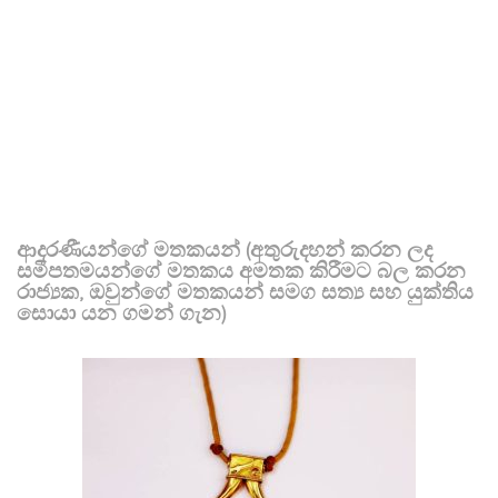
ආදරණීයන්ගේ මතකයන් (අතුරුදහන් කරන ලද
සමීපතමයන්ගේ මතකය අමතක කිරීමට බල කරන
රාජ්‍යක, ඔවුන්ගේ මතකයන් සමග සත්‍ය සහ යුක්තිය
සොයා යන ගමන් ගැන)