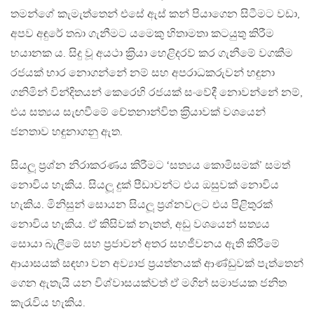
තමන්ගේ කැමැත්තෙන් එසේ ඇස් කන් පියාගෙන සිටීමට වඩා,
අපව අඳුරේ තබා ගැනීමට යමෙකු හිතාමතා කටයුතු කිරීම
භයානක ය. සිදු වූ අයථා ක‍්‍රියා හෙළිදරව් කර ගැනීමේ වගකීම
රජයක් භාර නොගන්නේ නම් සහ අපරාධකරුවන් හඳුනා
ගනිමින් වින්දිතයන් කෙරෙහි රජයක් සංවේදී නොවන්නේ නම්,
එය සත්‍යය සැඟවීමේ චේතනාන්විත ක‍්‍රියාවක් වශයෙන්
ජනතාව හඳුනාගනු ඇත.
සියලූ ප‍්‍රශ්න නිරාකරණය කිරීමට ‘සත්‍යය කොමිසමක්’ සමත්
නොවිය හැකිය. සියලූ දුක් පීඩාවන්ට එය ඔසුවක් නොවිය
හැකිය. මිනිසුන් සොයන සියලූ ප‍්‍රශ්නවලට එය පිළිතුරක්
නොවිය හැකිය. ඒ කිසිවක් නැතත්, අඩු වශයෙන් සත්‍යය
සොයා බැලීමේ සහ ප‍්‍රජාවන් අතර සහජීවනය ඇති කිරීමේ
ආයාසයක් සඳහා වන අව්‍යාජ ප‍්‍රයත්නයක් ආණ්ඩුවක් පැත්තෙන්
ගෙන ඇතැයි යන විශ්වාසයක්වත් ඒ මගින් සමාජයක ජනිත
කැරැවිය හැකිය.