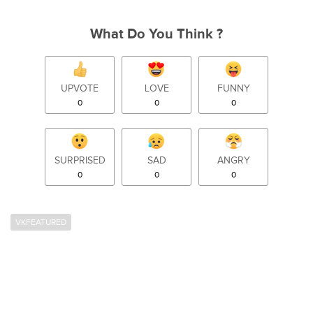
What Do You Think ?
UPVOTE
LOVE
FUNNY
0
0
0
SURPRISED
SAD
ANGRY
0
0
0
VKFEATURED