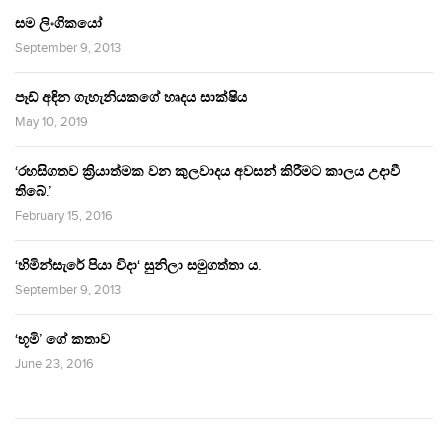
සම ලිංගිකයෝ
September 9, 2013
පෑඩ් අඳින ගැහැනියකගේ හෘදය සාක්ෂිය
May 10, 2019
‘රහසිගතව ක්‍රියාත්මක වන කුලවාදය අවසන් කිරීමට කාලය උදාවී
තිබේ.’
February 15, 2016
‘හිමින්සැරේ පියා විදා‘ සුනිලා සමුගත්තා ය.
September 9, 2013
‘භූමි’ ගේ කතාව
June 23, 2016