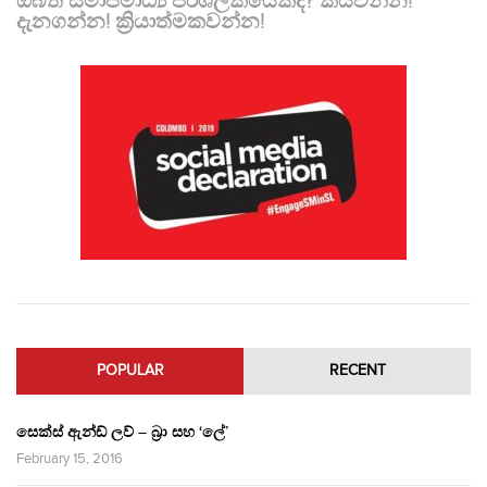
ඔබත් සමාජමාධ්‍ය පරිශීලකයෙක්ද? කියවන්න!
දැනගන්න! ක්‍රියාත්මකවන්න!
POPULAR
RECENT
සෙක්ස් ඇන්ඩ් ලව් – බ්‍රා සහ ‘ලේ’
February 15, 2016