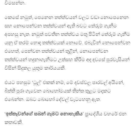
විමසන්න.
කෙසේ නමුත්, පෙනෙන තත්ත්වයන් වලට වඩා නොපෙනෙන
සහ නොපෙන්වන තත්ත්වයන් ඇති බවට තේරුම් ගැනීම
අපහසු නැත. නමුත් පවතින තත්ත්වය මතු පිටින් තේරුම් ගැනීම
යනු ඒ තරම් හොද තත්ත්වයක් නොවේ. එබැවින් නොපෙන්වන
එහෙත්, පෙන්වන තත්ත්වයන් තුළින්, නොපෙන්වන
තත්ත්වයන් හදුනාගැනීමට උත්සහ කිරීම අද දවසේ පුරවැසියන්
විසින් සිදුකල යුතුම කාර්යයකි.
එයට පහසුම ‘ටූල්’ එකක් නම්, මේ දවස්වල පාරවල් අයිනේ,
බිත්ති පුරා ගැවෙන බොහෝමයක් තීන්ත තුළට මදකට
එබෙන්න. ඔබට බොහෝ දේවල් වැටහෙනු ඇත.
‘
ඉත්තෑවන්ගේ සබන් ගෑමට නොහැකිය
’ ප්‍රාදේශීය වහරේ එන
කතාවකි.