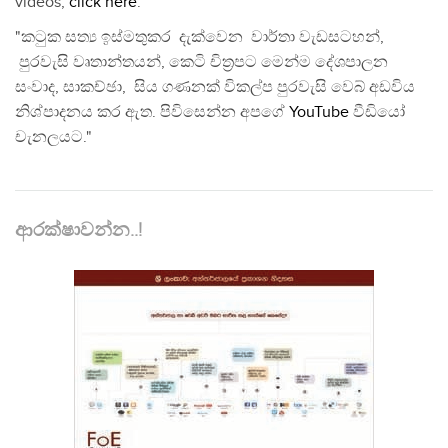
videos,
click here
.
"කටුක සත්‍ය ඉස්මතුකර දැක්වෙන වාර්තා වැඩසටහන්,
පුරවැසි වෘතාන්තයන්, කෙටි චිත්‍රපට මෙන්ම දේශපාලන
සංවාද, සාකච්ඡා, සිය ගණනක් විකල්ප පුරවැසි වෙබ් අඩවිය
නිශ්පාදනය කර ඇත. පිවිසෙන්න අපගේ
YouTube
වීඩියෝ
චැනලයට."
ආරක්ෂාවන්න..!