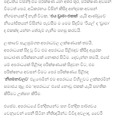
පද්ධතිය විසිනි) එම පරීක්ෂණ යන අතර තුර, පරීක්ෂණ අවසන්
වීමටත් පෙර, අධිකරනය විසින් කිසිදු අන්දමක අවසන්
නිගමනයක් දී නැති විටක, ‘
එය ඩ්‍රාමා එකක්
’ යැයි ආණ්ඩුවේ
නියෝජිතයන් විසින්ම පැවසීම ම මෙම සිදුවීම ‘රියල්’ ද ‘ඩ්‍රාමා’
ද එකක්ද යන්න තේරුම් ගැනීම පහසු කරවයි.
ලංකාවේ සැලසුම්ගත අපරාධවල ලක්ෂණයක් තමයි,
අපරාධයක් සිදු වූ විට එම අපරාධය පිළිබදව කිසිදු අයුරක
සාධාරණ පරීක්ෂනයක් නොකර සිටීම. දෙවැන්න තමයි, එසේ
යම් අපරාධයක් පිළිබද පරික්ෂණයක් සිදුවන විට, එම
පරික්ෂනය අවසන් වීමට පෙර පරික්ෂණය පිළිබද
‘
නිගමනවලට
’ එළබෙමින් එම අපරාධය විහිලුවට ලක්කරමින්
සමාජය තුළ එම ‘අපරාධය’ එසේ නොවු එකක් යැයි සහතික
කිරීමට උත්සහ කිරීම.
එසේම, අපරාධයේ වින්දිතයන්ට සහ වින්දිත පාර්ශවය
වෙනුවෙන් පෙනී සිටින නීතිඥයින්ට විවිද අවලාද, වෛරී