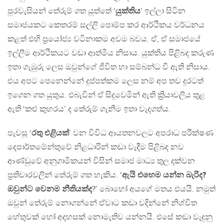
පුරවැසියන් තේරුම් ගත යුත්තේ ‘
යුක්තිය
’ ඉල්ලා සිටින
සමාජයකට කෙතරම් සල්ලි පොම්ප කර ආර්ථිකය වර්ධනය
කළත් එහි ප්‍රයෝජ්‍ය වටිනාකම අවම බවය. ඒ, ඒ සමාජයේ
ඉල්ලීම ආර්ථිකයට වඩා ආත්මීය නිසාය. යුක්තිය පිළිබද කරුණ
ඉතා ගැඹුරු ලෙස ඔවුන්ගේ ජීවිත හා සම්බන්ධ වී ඇති නිසාය.
එය අපට පෙනෙන්නේ දුප්පත්කම ලෙස නම් අප තව දුරටත්
ඉගෙන ගත යුතුය. එබැවින් ඒ සිදුවෙමින් ඇති ක්‍රියාවලිය තුළ
ඇති ‘කළු කුහරය’ ද තේරුම් ගැනීම ඉතා වැදගත්ය.
පැවසූ ‘
රතු එළියක්
’ වන විවිධ ආයතනවලට අපරාධ පරීක්ෂණ
දෙපාර්තමේන්තුවේ නිළධාරින් කඩා වැදීම පිළිබද නව
ආණ්ඩුවේ අනුගාමිකයන් විසින් සමාජ මාධ්‍ය තුල දක්වන
ප්‍රතිචාරවලින් තේරුම් ගත හැකිය. ‘
ඇයි එහෙම යන්න බැරිද?
ඔවුන්ට වෙනම නීතියක්ද
?’ බොහෝ අයගේ මතය එයයි. නමුත්
ඔවුන් තේරුම් නොගන්නේ ඒවාට කඩා වදින්නේ නිශ්චිත
හේතුවක් හෝ අදහසක් නොමැතිව යන්නයි. එසේ කඩා වැදුනු