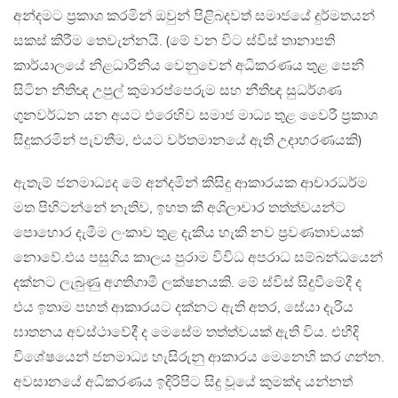
අන්දමට ප්‍රකාශ කරමින් ඔවුන් පිළිබදවත් සමාජයේ දුර්මතයන්
සකස් කිරීම තෙවැන්නයි. (මේ වන විට ස්විස් තානාපති
කාර්යාලයේ නිළධාරිනිය වෙනුවෙන් අධිකරණය තුළ පෙනී
සිටින නීතිඥ උපුල් කුමාරප්පෙරුම සහ නීතිඥ සුධර්ශණ
ගුනවර්ධන යන අයට එරෙහිව සමාජ මාධ්‍ය තුළ වෛරී ප්‍රකාශ
සිදුකරමින් පැවතීම, එයට වර්තමානයේ ඇති උදාහරණයකි)
ඇතැම් ජනමාධ්‍යද මේ අන්දමින් කිසිදු ආකාරයක ආචාරධර්ම
මත පිහිටන්නේ නැතිව, ඉහත කී අශිලාචාර තත්ත්වයන්ට
පොහොර දැමීම ලංකාව තුළ දැකිය හැකි නව ප්‍රවණතාවයක්
නොවේ.එය පසුගිය කාලය පුරාම විවිධ අපරාධ සම්බන්ධයෙන්
දක්නට ලැබුණු අගතිගාමී ලක්ෂනයකි. මේ ස්විස් සිදුවීමේදී ද
එය ඉතාම පහත් ආකාරයට දක්නට ඇති අතර, සේයා දැරිය
ඝාතනය අවස්ථාවේදී ද මෙසේම තත්ත්වයක් ඇති විය. එහීදි
විශේෂයෙන් ජනමාධ්‍ය හැසිරුනු ආකාරය මෙනෙහි කර ගන්න.
අවසානයේ අධිකරණය ඉදිරිපිට සිදු වූයේ කුමක්ද යන්නත්