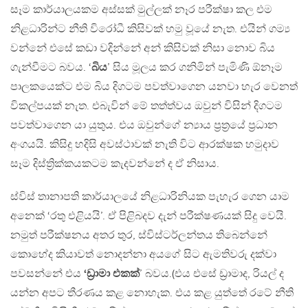
සෑම කාර්යාලයකම අස්සක් මුල්ලක් නෑර පරීක්ෂා කල එම
නිළධාරින්ට නීති විරෝධී කිසිවක් හමු වූයේ නැත. එයින් ගම්‍ය
වන්නේ එසේ කඩා වදින්නේ අන් කිසිවක් නිසා නොව බිය
ගැන්වීමට බවය. ‘
බිය
’ සිය මූලය කර ගනිමින් පැමිණි ඕනෑම
පාලකයෙක්ට එම බිය දිගටම පවත්වාගෙන යනවා හැර වෙනත්
විකල්පයක් නැත. එබැවින් මේ තත්ත්වය ඔවුන් විසින් දිගටම
පවත්වාගෙන යා යුතුය. එය ඔවුන්ගේ න්‍යාය ප්‍රත්‍රයේ ප්‍රධාන
අංගයයි. කිසිදු හදිසි අවස්ථාවක් නැති විට ආරක්ෂක හමුදාව
සෑම දිස්ත්‍රික්කයකටම කැදවන්නේ ද ඒ නිසාය.
ස්විස් තානාපති කාර්යාලයේ නිළධාරිනියක පැහැර ගෙන යාම
අනෙක් ‘රතු එළියයි’. ඒ පිළිබදව දැන් පරීක්ෂණයක් සිදු වෙයි.
නමුත් පරීක්ෂනය අතර තුර, ස්විස්ටර්ලන්තය තිබෙන්නේ
කොහේද කියාවත් නොදන්නා අයගේ සිට ඇමතිවරු දක්වා
පවසන්නේ එය
‘ඩ්‍රාමා එකක්
’ බවය.(එය එසේ ඩ්‍රාමාද, රියල් ද
යන්න අපට තීරණය කළ නොහැක. එය කළ යුත්තේ රටේ නීති