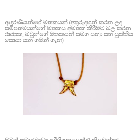
ආදරණීයන්ගේ මතකයන් (අතුරුදහන් කරන ලද
සමීපතමයන්ගේ මතකය අමතක කිරීමට බල කරන
රාජ්‍යක, ඔවුන්ගේ මතකයන් සමග සත්‍ය සහ යුක්තිය
සොයා යන ගමන් ගැන)