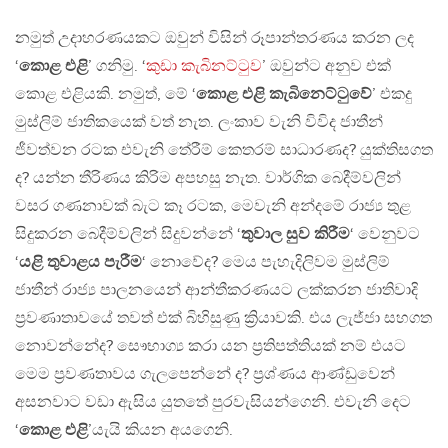
නමුත් උදාහරණයකට ඔවුන් විසින් රූපාන්තරණය කරන ලද
‘
කොළ එළි
’ ගනිමු. ‘
කුඩා කැබිනට්ටුව
’ ඔවුන්ට අනුව එක්
කොළ එළියකි. නමුත්, මේ ‘
කොළ එළි කැබිනෙට්ටුවේ
’ එකදු
මුස්ලිම් ජාතිකයෙක් වත් නැත. ලංකාව වැනි විවිද ජාතීන්
ජීවත්වන රටක එවැනි තේරීම් කෙතරම් සාධාරණද? යුක්තිසගත
ද? යන්න තීරිණය කිරිම අපහසු නැත. වාර්ගික බෙදීම්වලින්
වසර ගණනාවක් බැට කෑ රටක, මෙවැනි අන්දමේ රාජ්‍ය තුළ
සිදුකරන බෙදීම්වලින් සිදුවන්නේ ‘
තුවාල සුව කිරීම
‘ වෙනුවට
‘
යළි තුවාළය පැරීම
‘ නොවේද? මෙය පැහැදිලිවම මුස්ලිම්
ජාතීන් රාජ්‍ය පාලනයෙන් ආන්තීකරණයට ලක්කරන ජාතිවාදි
ප්‍රවණාතාවයේ තවත් එක් බිහිසුණු ක්‍රියාවකි. එය ලැජ්ජා සහගත
නොවන්නේද? සෞභාග්‍ය කරා යන ප්‍රතිපත්තියක් නම් එයට
මෙම ප්‍රවණතාවය ගැලපෙන්නේ ද? ප්‍රශ්ණය ආණ්ඩුවෙන්
අසනවාට වඩා ඇසිය යුතතේ පුරවැසියන්ගෙනි. එවැනි දෙට
‘
කොළ එළි
’යැයි කියන අයගෙනි.