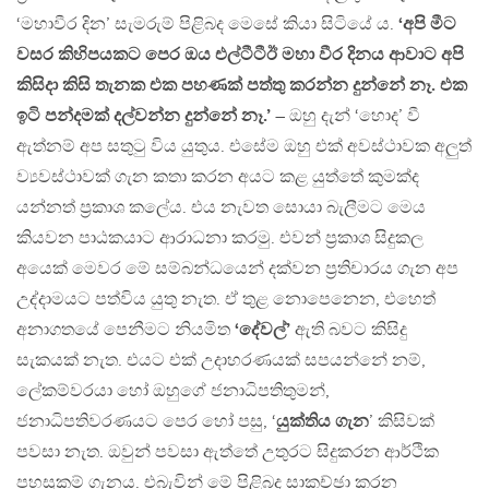
‘මහාවීර දින’ සැමරුම් පිළිබද මෙසේ කියා සිටියේ ය.
‘අපි මීට
වසර කිහිපයකට පෙර ඔය එල්ටීටීඊ මහා වීර දිනය ආවාට අපි
කිසිදා කිසි තැනක එක පහණක් පත්තු කරන්න දුන්නේ නෑ. එක
ඉටි පන්දමක් දල්වන්න දුන්නේ නෑ.’
– ඔහු දැන් ‘හොද’ වී
ඇත්නම් අප සතුටු විය යුතුය. එසේම ඔහු එක් අවස්ථාවක අලුත්
ව්‍යවස්ථාවක් ගැන කතා කරන අයට කළ යුත්තේ කුමක්ද
යන්නත් ප්‍රකාශ කලේය. එය නැවත සොයා බැලීමට මෙය
කියවන පාඨකයාට ආරාධනා කරමු. එවන් ප්‍රකාශ සිදුකල
අයෙක් මෙවර මේ සම්බන්ධයෙන් දක්වන ප්‍රතිචාරය ගැන අප
උද්දාමයට පත්විය යුතු නැත. ඒ තුළ නොපෙනෙන, එහෙත්
අනාගතයේ පෙනීමට නියමිත
‘දේවල්’
ඇති බවට කිසිදු
සැකයක් නැත. එයට එක් උදාහරණයක් සපයන්නේ නම්,
ලේකම්වරයා හෝ ඔහුගේ ජනාධිපතිතුමන්,
ජනාධිපතිවරණයට පෙර හෝ පසු, ‘
යුක්තිය ගැන
’ කිසිවක්
පවසා නැත. ඔවුන් පවසා ඇත්තේ උතුරට සිදුකරන ආර්ථික
පහසුකම් ගැනය. එබැවින් මේ පිළිබද සාකච්ඡා කරන