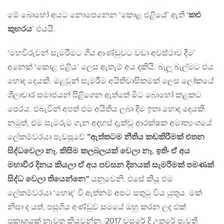
මේ බොහෝ අයට නොපෙනෙන ‘කොළ එළියේ’ ඇති ‘
කළු
කුහරය
’ එයයි.
‘මහවිරුවන් සැමරීමට ගිය ආණ්ඩුවට වඩා අවස්ථාව දීම’
අනෙක් ‘කොළ එළිය’ ලෙස ඇතැම් අය දකියි. බැලූ බැල්මට එය
හොද දෙයකි. මළවුන් සැමරීම අයිතිවාසිකමක් ලෙස ලෝකයේ
ශිලාචාර සමාජයන් පිළිගෙන ඇත්තේ මීට බොහෝ කළකට
පෙරය. එබැවින් අපත් එම අයිතිය ලබා දීම ඉතා හොද දෙයකි.
නමුත්, එම සැමරුම ගැන අදහස් දැක්වූ ආරක්ෂක අමාත්‍යංශයේ
ලේකම්වරයා පැවසූවේ
”ඇත්තටම නීතිය කඩකිරීමක් එතන
සිද්ධවෙලා නෑ. කිසිම කලබලයක් වෙලා නෑ. ඉතිං ඒ අය
මහාවීර දිනය කියලා ඒ අය පවසන දිනයක් සැමරීමක් පමණක්
සිද්ධ වෙලා තියෙන්නෙ”
යනුවෙනි. එසේ කියූ එම
ලේකම්වරයා ‘හොද’ වී ඇත්නම් අපට සතුටු විය යුතුය. මක්
නිසා ද යත්, පසුගිය අණ්ඩුව සමයේ ඔහු කරන ලද එක්
ප්‍රකාශයක් නැවත කියවන්න. 2017 වසරේ දී උතුරේ පැවති