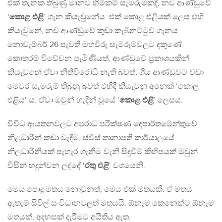
එක් තැනක තිබුණු මානව හිමිකම් සැමරුමකදී, නව ආණ්ඩුවේ
‘
කොළ එළි
’ ගැන කියැවුනේය. එක් කොළ එළියක් ලෙස එහි
කියැවුනේ, නව ආණ්ඩුවේ කුඩා කැබිනට්ටුව ගැනය.
නොවැම්බර් 26 පැවති මහවිරු සැමරුම්වලට දකුණේ
කොතරම් විවේචන පැමිණියත්, ආණ්ඩුවේ ප්‍රකාශයකින්
කියැවුනේ ඒවා නීතිවිරෝධි නැති බවත්, ගිය ආණ්ඩුවට වඩා
මෙවර සැමරුම් තිබුනු බවත් එහිදී කියැවුනු අනෙක් ‘කොල
එළිය’ ය. ඒවා ඔවුන් හැදින් වූයේ ‘
කොළ එළි
’ ලෙසය.
විවිධ ආයතනවලට අපරාධ පරීක්ෂණ දෙපාර්තමේන්තුවේ
නිළධාරීන් කඩා වැදීම, ස්විස් තානාපති කාර්යාලයේ
නිලධාරිනියක් පැහැර ගැනීම වැනි සිදුවීම් කිහිපයක් ඔවුන්
විසින් හදුන්වන ලද්දේ ‘
රතු එළි
’ වශයෙනි.
මෙය පොදු මතය නොවුනත්, මෙය එක් මතයකි. ඒ මතය
ඇතැම් සිවිල් සංවිධානවලත් මතයයි. ඕනෑම කෙනෙක්ට ඕනෑම
මතයක්, අදහසක් දැරීමට අයිතිය ඇත.