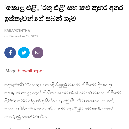
‘කොළ එළි’, ‘රතු එළි’ සහ කළු කුහර අතර
ඉත්තෑවන්ගේ සබන් ගෑම
KARAPOTHTHA
on
December 12, 2019
iMage:
hipwallpaper
දෙසැම්බ්ර් 10වනදාට යෙදී තිබුණු මානව හිමිකම් දිනය දා
කොළඹ අතුලු තැන් කිහිපයක පමණක් මෙවර මානව හිමිකම්
පිළිබද සම්මන්ත්‍රණ දකින්නට ලැබුණි. ඒවා බොහොමයක්,
මානව හිමිකම් සහ පවතින නව ආණ්ඩුව සම්බන්ධයෙන්
කෙරුණු සාකච්ඡා විය.