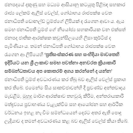
ජනපදයේ දකුණු සහ මධ්‍යම ආසියානු කටයුතු පිළිබඳ සහකාර
රාජ්‍ය ලේකම් ඇලිස් වෙල්ස්, ගෝඨාභය රාජපක්ෂ වෙත
ජනාධිපති ඩොනල්ඩ් ට්‍රම්ප්ගේ ලිපියක් ද රැගෙන ආවා ය. ඇය
සමඟ ජනාධිපති ට්‍රම්ප් ගේ නියෝජ්‍ය සහකාරියක වන එක්සත්
ජනපද ජාතික ආරක්ෂක කවුන්සිලයෙහි ලිසා කුර්ටිස් ද
පැමිණියා ය. තමන් ජනාධිපති ගෝඨාභය රාජපක්ෂ වෙත
රැගෙන ආ ලිපියෙහි
‘ප්‍රතිසංස්කරණ සහ සංහිදියා මාවතෙහි
ඉදිරියට යන ශ්‍රී ලංකාව සමඟ පවත්නා අනවරත ක්‍රියාකාරී
සම්බන්ධතාවය අප කොතරම් අගය කරන්නේ ද යන්න’
ජනාධිපති ට්‍රම්ප් අවධාරණය කර තිබූ බව ඇලිස් වෙල්ස් ප්‍රකාශ
කර තිබේ. එමෙන්ම සිය සාකච්ජාවන්හි දී ප්‍රචණ්ඩ අන්තවාදය
මැඩළීම, මුහුදු මාර්ග ආරක්ෂාව තහවුරු කිරීම, අන්තරායකාරී
මත්ද්‍රව්‍යය ප්‍රවාහණය වැළැක්වීම සහ ආයෝජන සහ ආර්ථික
වර්ධනය ඉහළ නැංවීම සම්න්ධයෙන් දෙරට අතර ඇති පොදු
ලැදියාව ද තමන් අවධාරණය කළ බව ඇලිස් වෙල්ස් කියා තිබේ.