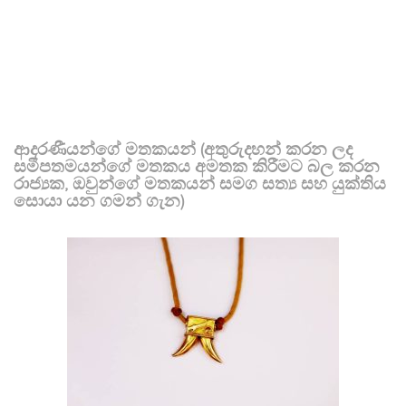
ආදරණීයන්ගේ මතකයන් (අතුරුදහන් කරන ලද
සමීපතමයන්ගේ මතකය අමතක කිරීමට බල කරන
රාජ්‍යක, ඔවුන්ගේ මතකයන් සමග සත්‍ය සහ යුක්තිය
සොයා යන ගමන් ගැන)