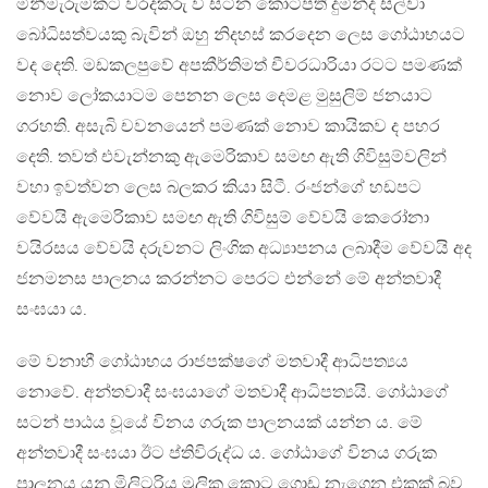
මිනීමැරුමකට වරදකරු වී සිටින කෝටිපති දුමින්ද සිල්වා
බෝධිසත්වයකු බැවින් ඔහු නිදහස් කරදෙන ලෙස ගෝඨාභයට
වද දෙති. මඩකලපුවේ අපකීර්තිමත් චීවරධාරියා රටට පමණක්
නොව ලෝකයාටම පෙනන ලෙස දෙමළ මුසුලිම් ජනයාට
ගරහති. අසැබි චවනයෙන් පමණක් නොව කායිකව ද පහර
දෙති. තවත් එවැන්නකු ඇමෙරිකාව සමඟ ඇති ගිවිසුම්වලින්
වහා ඉවත්වන ලෙස බලකර කියා සිටී. රංජන්ගේ හඩපට
වේවයි ඇමෙරිකාව සමඟ ඇති ගිවිසුම් වේවයි කෙරෝනා
වයිරසය වේවයි දරුවනට ලිංගික අධ්‍යාපනය ලබාදීම වේවයි අද
ජනමනස පාලනය කරන්නට පෙරට එන්නේ මේ අන්තවාදී
සංඝයා ය.
මේ වනාහී ගෝඨාභය රාජපක්ෂගේ මතවාදී ආධිපත්‍යය
නොවේ. අන්තවාදී සංඝයාගේ මතවාදී ආධිපත්‍යයි. ගෝඨාගේ
සටන් පාඨය වූයේ විනය ගරුක පාලනයක් යන්න ය. මේ
අන්තවාදී සංඝයා ඊට ප්තිවිරුද්ධ ය. ගෝඨාගේ විනය ගරුක
පාලනය යනු මිලිටරිය මූලික කොට ගොඩ නැගෙන එකක් බව