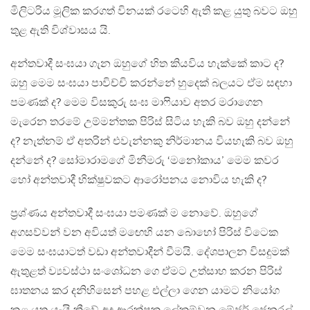
මිලිටරිය මූලික කරගත් විනයක් රටෙහි ඇති කළ යුතු බවට ඔහු
තුළ ඇති විශ්වාසය යි.
අන්තවාදී සංඝයා ගැන ඔහුගේ හිත කියවිය හැක්කේ කාට ද?
ඔහු මෙම සංඝයා පාවිච්චි කරන්නේ හුදෙක් බලයට ඒම සඳහා
පමණක් ද? මෙම විසකුරු සංඝ මාෆියාව අතර මරාගෙන
මැරෙන තරමේ උම්මන්තක පිරිස් සිටිය හැකි බව ඔහු දන්නේ
ද? නැත්නම් ඒ අතරින් එවැන්නකු නිර්මානය වියහැකි බව ඔහු
දන්නේ ද? සෝමාරාමගේ මිනීමරු ‘මනෝකාය’ මෙම කවර
හෝ අන්තවාදී භික්ෂුවකට ආරෝපනය නොවිය හැකි ද?
ප්‍රශ්ණය අන්තවාදී සංඝයා පමණක් ම නොවේ. ඔහුගේ
අගසව්වන් වන අවියත් මඟෙහි යන බොහෝ පිරිස් විටෙක
මෙම සංඝයාටත් වඩා අන්තවාදීන් වීමයි. දේශපාලන විසදුමක්
ඇතුළත් ව්‍යවස්ථා සංශෝධන ගෙ ඒමට උත්සාහ කරන පිරිස්
ඝාතනය කර දනිහිසෙන් පහළ එල්ලා ගෙන යාමට නියෝග