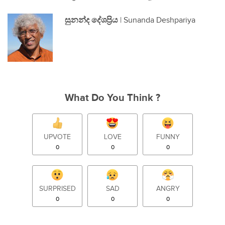
සුනන්ද දේශප්‍රිය
| Sunanda Deshpariya
What Do You Think ?
UPVOTE
LOVE
FUNNY
0
0
0
SURPRISED
SAD
ANGRY
0
0
0