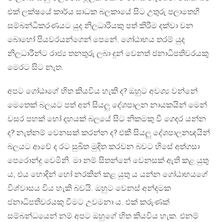
එක් ලක්ෂයේ කාර්ය සාධක බලකායේ සිට උතුරු පලාතෙහි
සම්බන්ධිකරණයට යුද නිලධාරියකු පත් කිරීම දක්වා වන
බොහෝ පියවරයන්ගෙන් පෙනේ. ගෝඨාභය තරම් යුද
නිලධාරීන්ට රාජ්‍ය තනතුරු ලබා දුන් වෙනත් ජනාධිපතිවරයකු
මෙරට සිට නැත.
අපට ගෝඨාගේ හිත කියවිය හැකි ද? ඔහුට අවශ්‍ය වන්නේ
මෙතෙක් බලයට පත් අන් සියලු දේශපාලන නායකයින් මෙන්
වසර පහක් හෝ දහයක් බලයේ සිට නිකමකු වී ගෙදර යන්න
ද? නැත්නම් වෙනසක් කරන්න ද? එකී සියලු දේශපාලනඥයින්
බලයට ආවේ ද රට සුඛිත මුදිත කරවන බවට හිසේ අත්ගසා
පෙරොන්දු වෙමිනි. මා නම් සිතන්නේ වෙනසක් ඇති කළ යුතු
ය, එය හොදින් හෝ නරකින් කළ යුතු ය යන්න ගෝඨාභයගේ
විශ්වාසය විය හැකි බවයි. ඔහුට වෙනස් අන්දමක
ජනාධිපතිවරයකු වීමට උවමනා ය. එක් කරුණක්
සම්බන්ධයෙන් නම් අපට ඔහුගේ හිත කියවිය හැක. එනම්