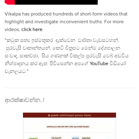
Vikalpa has produced hundreds of short-form videos that
highlight and investigate inconvenient truths. For more
videos,
click here
.
"කටුක සත්‍ය ඉස්මතුකර දැක්වෙන වාර්තා වැඩසටහන්,
පුරවැසි වෘතාන්තයන්, කෙටි චිත්‍රපට මෙන්ම දේශපාලන
සංවාද, සාකච්ඡා, සිය ගණනක් විකල්ප පුරවැසි වෙබ් අඩවිය
නිශ්පාදනය කර ඇත. පිවිසෙන්න අපගේ
YouTube
වීඩියෝ
චැනලයට."
ආරක්ෂාවන්න..!