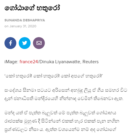
ගෝඨාගේ හතුරෝ
SUNANDA DESHAPRIYA
on
January 31, 2020
iMage:
france24
/Dinuka Liyanawatte, Reuters
‘කෝ හතුරෝ! කෝ හතුරෝ! කෝ අපගේ හතුරෝ!’
සංදේශය සිනමා පටයට අරිසෙන් අහබුදු ලියූ ඒ ගීය සමහර විට
දැන් ජනාධිපති මන්දිරයෙහි නින්නාද වෙමින් තිබෙනවා ඇත.
මන්ද යත් ඒ පැත්ත බැලුවත් මේ පැත්ත බැලුවත් ගෝඨාභය
රාජපක්ෂ මුහුණ දී සිටින්නේ එකක් හැර එකක් පැන නගින
ප්‍රශ්ණවලට නිසා ය. ඇත්ත වශයෙන්ම නම් අද ගෝඨාගේ