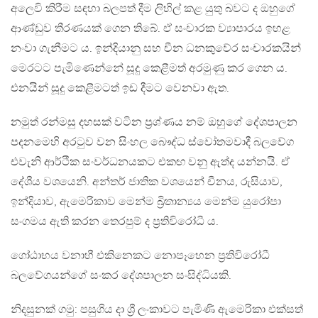
අලෙවි කිරීම සඳහා බලපත් දීම ලිහිල් කළ යුතු බවට ද ඔහුගේ
ආණ්ඩුව තීරණයක් ගෙන තිබේ. ඒ සංචාරක ව්‍යාපාරය ඉහළ
නංවා ගැනීමට ය. ඉන්දියානු සහ චීන ධනකුවේර සංචාරකයින්
මෙරටට පැමිණෙන්නේ සූදු කෙළීමත් අරමුණු කර ගෙන ය.
එනයින් සූදු කෙළීමටත් ඉඩ දීමට වෙනවා ඇත.
නමුත් රන්මසු දහසක් වටින ප්‍රශ්ණය නම් ඔහුගේ දේශපාලන
පදනමෙහි අරටුව වන සිංහල බෞද්ධ ස්වෝතමවාදී බලවේග
එවැනි ආර්ථික සංවර්ධනයකට එකඟ වනු ඇත්ද යන්නයි. ඒ
දේශීය වශයෙනි. අන්තර් ජාතික වශයෙන් චීනය, රුසියාව,
ඉන්දියාව, ඇමෙරිකාව මෙන්ම බ්‍රිතාන්‍යය මෙන්ම යුරෝපා
සංගමය ඇති කරන තෙරපුම් ද ප්‍රතිවිරෝධී ය.
ගෝඨාභය වනාහී එකිනෙකට නොපෑහෙන ප්‍රතිවිරෝධී
බලවේගයන්ගේ සංකර දේශපාලන සංසිද්ධියකි.
නිදසුනක් ගමු: පසුගිය දා ශ්‍රී ලංකාවට පැමිණි ඇමෙරිකා එක්සත්