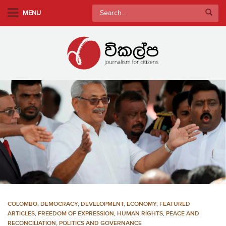
S
Search
MENU
k
for:
i
p
t
o
m
a
i
n
c
o
n
t
e
n
COLOMBO
,
DEMOCRACY
,
DEVELOPMENT, ECONOMY
,
FEATURED
t
ARTICLES
,
FREEDOM OF EXPRESSION
,
HUMAN RIGHTS
,
PEACE AND
RECONCILIATION
,
POLITICS AND GOVERNANCE