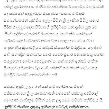
කළ යුතු යැයි කීවේ අද ආරක්ෂක ලේකම්වන මේජර් ජෙනරල්
කමල් ගුණරත්න ය. ජිනීවා මානව හිමිකම් කොමිසම හමුවෙහි
යුද සමයෙහි සිදුවූ බවට කියැවෙන මානව හිමිකම්
සම්බන්ධයෙන් යුක්තිය ඉල්ලා සිටින ශ්‍රී ලාංකික සිවිල් සමාජ
පිරිස් ගාලු මුවදොර පිටියහෙි ප්‍රසිද්ධියේ මරා දැමිය යුතු බව
කීවේ අද්මිරාල් සරත් වීරසේකර ය. එමෙන්ම ගෝඨාගේ
පාර්ශවයෙන් ගම්පහට තරඟ වදින නාලක ගොඩහේවා ද
සංක්‍රමණීය ක්‍රියාවළියට සම්පුර්ණයෙන්ම විරුද්ධ ය. දොස්තර
සාෆි සහබ්දින් සම්බන්ධ ව්‍යාජ වෛර ප්‍රචාර ජනගත කළ චන්න
ජයසුමන ද ගෝඨා පෙරමුණේ ය. ගෝඨාගේ අන්තර් ජාතික
සිංහල ඩයස්පෝරා බල ඇණි සමන්විත වන්නේ දෙමළ සහ
මුස්ලිම් විරෝධී අන්තවාදීන්ගෙනි.
මෙයට අපූරු උදාහරණයක් නම් ගෝඨාභය විසින්
පකිස්ථානයේ ශ්‍රී ලංකා තානාපති වශයෙන් පත්කළ අද්මිරාල්
මොහාන් ජයවික්‍රම විසින් යවන ලද මෙම ට්විටර් පනිවිඩය යි:
‘ඉතිරි වී තිබෙන දකුණු ආසියානු රටටල්, පකිස්ථානය,