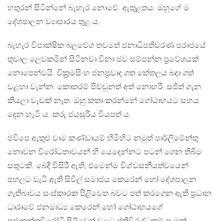
හතුරන් සිටින්නේ බැහැර නොවේ. ඇතුළතය. ඔහුගේ ම
දේශපාලන ව්‍යාපාරය තුළ ය.
බැහැර විපාක්ෂික බලවේග තවමත් ජනාධිපතිවරණ පරාජයේ
තුවාල ලෙවකමින් සිටිනවා විනා ජව සම්පන්න ප්‍රවේශයක්
නොපෙන්වයි. වික්‍රමසිංහ ජනප්‍රවාද ගත කේතලය බදා ගත්
වළහා වැන්න. කොතරම් පිච්චුනත් අත් නොහරී. සජිත් ගැන
කියලා වැඩක් නැත. ඔහු කතා කරන්නේ ගෝඨාභයට සහය
දෙන හැටි ය. කරු ජයසූරිය වියපත් ය.
ජවිපෙ ඇතුළු වාම කණ්ඩායම් හිමිහිට නමුත් පාර්ලිමේන්තු
නොවන විරෝධතාවයන් හි යෙදෙන්නට පටන් ගෙන තිබීම
සතුටකි. බෙදී විසිරී ඇති, එමෙන්ම විශ්වසනීයත්වයෙන්
පහලට වැටී ඇති සිවිල් සමාජය කෙරෙන් හෝ දේශපාලන
ගැතිබාවය සංස්කාරක පිළිවෙත බවට පත් කරගෙන ඇති ප්‍රධාන
ධාරාවේ ජනමාධ්‍ය කෙරෙන් හෝ ගෝඨාභයගේ