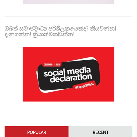
ඔබත් සමාජමාධ්‍ය පරිශීලකයෙක්ද? කියවන්න!
දැනගන්න! ක්‍රියාත්මකවන්න!
POPULAR
RECENT