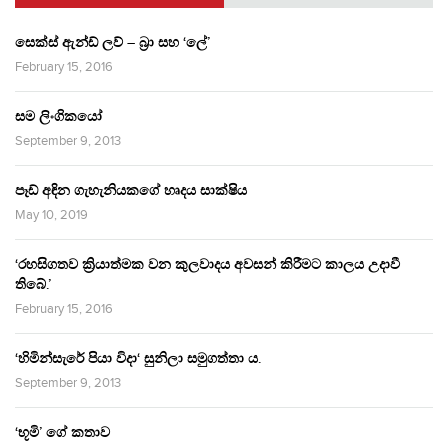
සෙක්ස් ඇන්ඩ් ලව් – බ්‍රා සහ ‘ලේ’
February 15, 2016
සම ලිංගිකයෝ
September 9, 2013
පෑඩ් අඳින ගැහැනියකගේ හෘදය සාක්ෂිය
May 10, 2019
‘රහසිගතව ක්‍රියාත්මක වන කුලවාදය අවසන් කිරීමට කාලය උදාවී
තිබේ.’
February 15, 2016
‘හිමින්සැරේ පියා විදා‘ සුනිලා සමුගත්තා ය.
September 9, 2013
‘භූමි’ ගේ කතාව