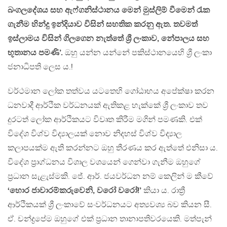
බංගලදේශය සහ ඇෆ්ගනිස්ථානය මෙන් මුස්ලිම් වීමෙන් රැක
ගැනීම හින්දු ඉන්දියාව විසින් සහතික කරනු ඇත. තවමත්
ඉස්ලාමය විසින් ගිලගෙන නැත්තේ ශ්‍රී ලංකාව, නේපාලය සහ
භූතානය පමණි’.
ඔහු යන්න යන්නේ පකිස්ථානයෙහි ශ්‍රී ලංකා
ජනාධිපති ලෙස ය.!
වර්ථමාන ලෝක තත්වය යටතෙහි ගෝඨාභය අපේක්ෂා කරන
ධනවාදී ආර්ථික වර්ධනයක් ඇතිකළ හැක්කේ ශ්‍රී ලංකාව තව
දුරටත් ලෝක ආර්ථිකයට විවෘත කිරීම මගින් පමණකි. එක්
විදේශ විශ්ව විද්‍යාලයක් නොව නිදහස් විශ්ව විද්‍යාල
කලාපයක්ම ඇති කරන්නට ඔහු තීරණය කර ඇත්තේ එනිසා ය.
විදේශ ප්‍රාග්ධනය විශාල වශයෙන් ගෙන්වා ගැනීම ඔහුගේ
ප්‍රධාන සැළැස්මකි. ජේ. ආර්. ජයවර්ධන නම් කෙලින් ම කීවේ
‘හොර ජාවාරම්කරුවෙනි, වරෝ වරෝ!’
කියා ය. රාත්‍රී
ආර්ථිකයක් ශ්‍රී ලංකාවේ සංවර්ධනයට අත්‍යවශ්‍ය බව කියන සී.
ඒ. චන්ද්‍රපේම ඔහුගේ එක් ප්‍රධාන තානාපතිවරයෙකි. මත්පැන්