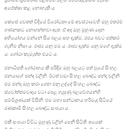
ප්‍රජාතන්ත්‍රවිරෝධී පිළිවෙත් වලට ප්තිවිරුද්ධකම් පෑමක්
අපේක්ෂා කළ නොහැකි ය.
කෙසේ වෙතත් වීදියේ විරෝධතා මේ අවස්ථාවෙහි ඔහු එතරම්
ගණනකට නොගන්නවා ඇත. ඒ අද ඔහු මුහුණ දෙන
අභියෝගය වන්නේ සිය බලය සහ දැක්ම, රජය බවට පත්කර
ගැනීම නිසා ය. රාජ්‍ය යනු මම ය. රාජ්‍ය දැක්ම යනු මගේ දැක්ම
ය. ගෝඨා කැමැත්ත එයට ය.
ජනාධිපති ගෝඨාභය කී පරිදිම ඔහු බලයට පත් වුයේ සිංහල
ජනයාගේ ඡන්ද වලිනි. ඊටත් වඩා සිංහල බෞද්ධ ඡන්ද වලිනි.
එම ඡන්ද ඔහු කරා ගෙන එනු ලද්දේ සිංහල බෞද්ධ
ස්වෝත්තමවාදය වටා පෙළ ගැසුණු බලවේගයන්හි
සම්මිශ්‍රණයක් විසිනි. එම මහා සන්ධානය හරිමැද සිටියේ
රණකාමී සිංහල බෞද්ධ සංඝයා ය.
එකී සංඝයා විවිධ මුහුණු වලින් පෙනී සිටිති. අයෙක්