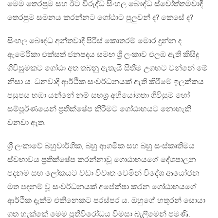
මෙම තෙරපුම සහ ඊට විරුද්ධ සිංහල බෞද්ධ ස්වෝත්තමවාදී
තෙරපුම සමනය කරන්නට ගෝඨාට පුලුවන් ද? කෙසේ ද?
සිංහල බෞද්ධ අන්තවාදී පිරිස් කොතරම් මොර දුන්න ද
ඇමෙරිකා එක්සත් ජනපදය සමඟ ශ්‍රී ලංකාව එලඹ ඇති කිසිදු
ගිවිසුමකට ගෝඨා අත තබනු ඇතැයි සිතීම උගහට වන්නේ මේ
නිසා ය. ධනවාදී ආර්ථික සංවර්ධනයක් ඇති කිරීමේ ඉලක්කය
පසුපස හඹා යන්නේ නම් සහශ්‍ර අභියෝගතා ගිවිසුම හෝ
සම්පූර්ණයෙන් ප්‍රතික්ෂේප කිරීමට ගෝඨාභයට නොහැකි
වනවා ඇත.
ශ්‍රී ලංකාවේ බහුවාර්ගික, බහු ආගමික සහ බහු සංස්කෘතිමය
ස්වභාවය ප්‍රතික්ෂේප කරන්නාවූ ගොඨාභයගේ දේශපාලන
පදනම සහ ලෝකයට වඩා විවෘත වෙමින් විදේශ ආයෝජන
මත පදනම් වූ සංවර්ධනයක් අපේක්ෂා කරන ගෝඨාභයගේ
ආර්ථික දැක්ම එකිනෙකට පරස්පර ය. ඔහුගේ හතුරන් සොයා
ගත හැක්කේ මෙම ප්‍රතිවිරෝධය විමසා බැලීමෙන් පමණි.