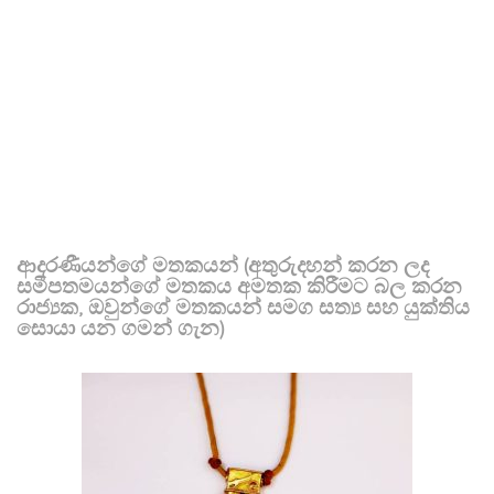
ආදරණීයන්ගේ මතකයන් (අතුරුදහන් කරන ලද
සමීපතමයන්ගේ මතකය අමතක කිරීමට බල කරන
රාජ්‍යක, ඔවුන්ගේ මතකයන් සමග සත්‍ය සහ යුක්තිය
සොයා යන ගමන් ගැන)