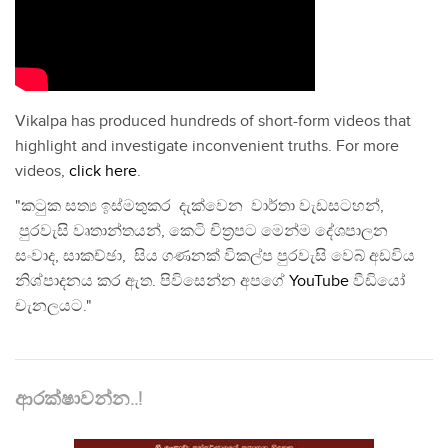
Vikalpa has produced hundreds of short-form videos that
highlight and investigate inconvenient truths. For more
videos,
click here
.
"කටුක සත්‍ය ඉස්මතුකර දැක්වෙන වාර්තා වැඩසටහන්,
පුරවැසි වෘතාන්තයන්, කෙටි චිත්‍රපට මෙන්ම දේශපාලන
සංවාද, සාකච්ඡා, සිය ගණනක් විකල්ප පුරවැසි වෙබ් අඩවිය
නිශ්පාදනය කර ඇත. පිවිසෙන්න අපගේ
YouTube
වීඩියෝ
චැනලයට."
ආරක්ෂාවන්න..!