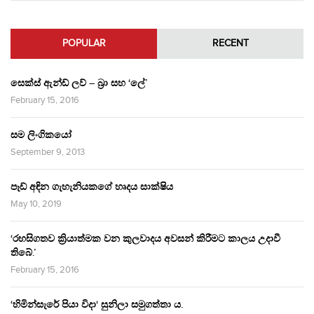
POPULAR
RECENT
සෙක්ස් ඇන්ඩ් ලව් – බ්‍රා සහ ‘ලේ’
February 15, 2016
සම ලිංගිකයෝ
September 9, 2013
පෑඩ් අඳින ගැහැනියකගේ හෘදය සාක්ෂිය
May 10, 2019
‘රහසිගතව ක්‍රියාත්මක වන කුලවාදය අවසන් කිරීමට කාලය උදාවී
තිබේ.’
February 15, 2016
‘හිමින්සැරේ පියා විදා‘ සුනිලා සමුගත්තා ය.