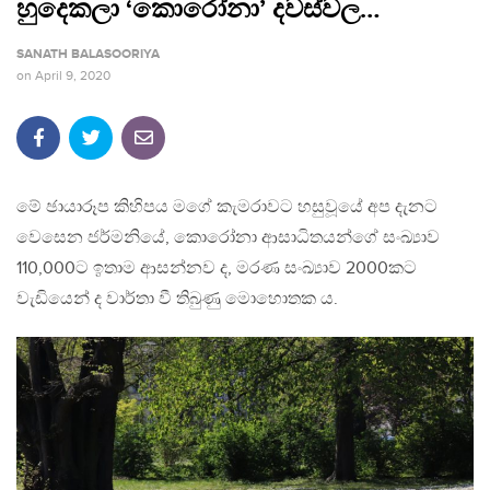
හුදෙකලා ‘කොරෝනා’ දවස්වල…
SANATH BALASOORIYA
on
April 9, 2020
මේ ඡායාරූප කිහිපය මගේ කැමරාවට හසුවූයේ අප දැනට
වෙසෙන ජර්මනියේ, කොරෝනා ආසාධිතයන්ගේ සංඛ්‍යාව
110,000ට ඉතාම ආසන්නව ද, මරණ සංඛ්‍යාව 2000කට
වැඩියෙන් ද වාර්තා වී තිබුණු මොහොතක ය.