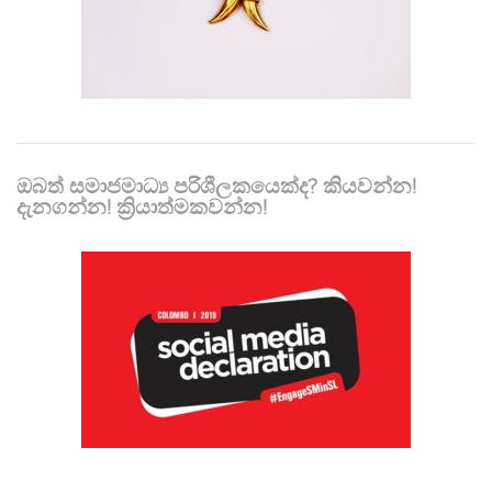
ඔබත් සමාජමාධ්‍ය පරිශීලකයෙක්ද? කියවන්න!
දැනගන්න! ක්‍රියාත්මකවන්න!