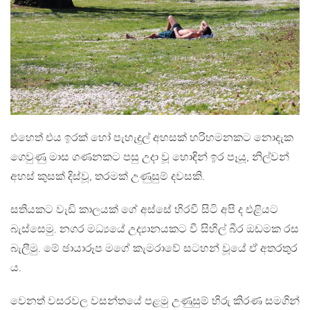
එහෙත් එය ඉරක් හෝ පැහැදුල් අහසක් හරිහමනකට නොදැක
ගෙවුණු මාස ගණනකට පසු උදා වූ හොඳින් ඉර පෑයූ, නිල්වන්
අහස් කුසක් දිස්වූ, තරමක් උණුසුම් දවසකි.
සතියකට වැඩි කාලයක් ගේ අස්සේ හිරවී සිටි අපි ද එළියට
බැස්සෙමු. නගර මධ්‍යයේ උද්‍යානයකට වී සිහිල් බීර ඔඩමක රස
බැලීමු. මේ ඡායාරූප මගේ කැමරාවේ සටහන් වූයේ ඒ අතරතුර
ය.
වෙනත් වසරවල වසන්තයේ පළමු උණුසුම් හිරු කිරණ සමගින්