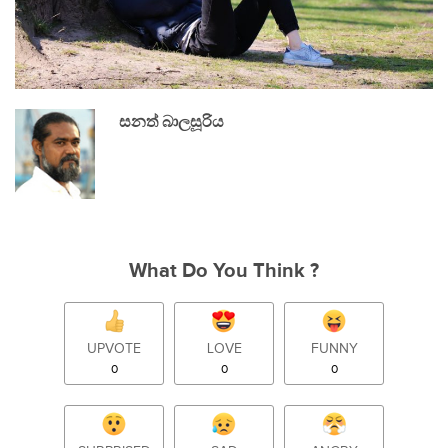
සනත් බාලසූරිය
What Do You Think ?
UPVOTE
LOVE
FUNNY
0
0
0