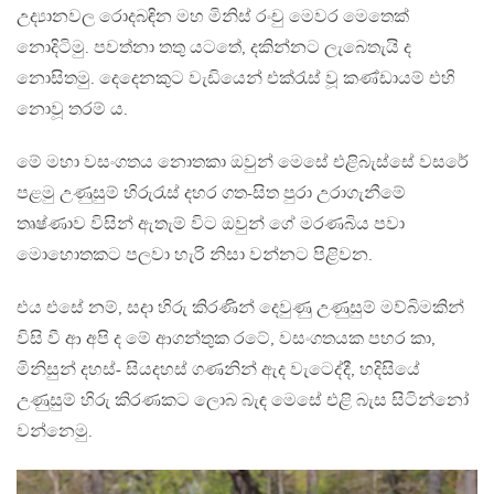
උද්‍යානවල රොදබඳින මහ මිනිස් රංචු මෙවර මෙතෙක්
නොදිටිමු. පවත්නා තතු යටතේ, දකින්නට ලැබෙතැයි ද
නොසිතමු. දෙදෙනකුට වැඩියෙන් එක්රැස් වූ කණ්ඩායම් එහි
නොවූ තරම් ය.
මේ මහා වසංගතය නොතකා ඔවුන් මෙසේ එළිබැස්සේ වසරේ
පළමු උණුසුම් හිරුරැස් දහර ගත-සිත පුරා උරාගැනීමේ
තෘෂ්ණාව විසින් ඇතැම් විට ඔවුන් ගේ මරණබිය පවා
මොහොතකට පලවා හැරි නිසා වන්නට පිළිවන.
එය එසේ නම්, සදා හිරු කිරණින් දෙවුණු උණුසුම් මව්බිමකින්
විසි වී ආ අපි ද මේ ආගන්තුක රටේ, වසංගතයක පහර කා,
මිනිසුන් දහස්- සියදහස් ගණනින් ඇද වැටෙද්දී, හදිසියේ
උණුසුම් හිරු කිරණකට ලොබ බැඳ මෙසේ එළි බැස සිටින්නෝ
වන්නෙමු.