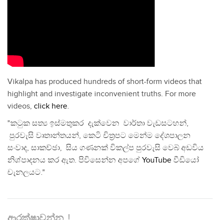
Vikalpa has produced hundreds of short-form videos that
highlight and investigate inconvenient truths. For more
videos,
click here
.
"කටුක සත්‍ය ඉස්මතුකර දැක්වෙන වාර්තා වැඩසටහන්,
පුරවැසි වෘතාන්තයන්, කෙටි චිත්‍රපට මෙන්ම දේශපාලන
සංවාද, සාකච්ඡා, සිය ගණනක් විකල්ප පුරවැසි වෙබ් අඩවිය
නිශ්පාදනය කර ඇත. පිවිසෙන්න අපගේ
YouTube
වීඩියෝ
චැනලයට."
ආරක්ෂාවන්න..!