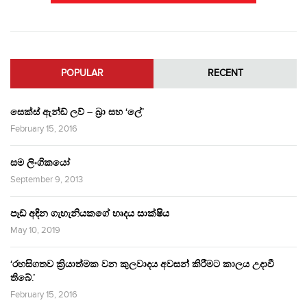
POPULAR
RECENT
සෙක්ස් ඇන්ඩ් ලව් – බ්‍රා සහ ‘ලේ’
February 15, 2016
සම ලිංගිකයෝ
September 9, 2013
පෑඩ් අඳින ගැහැනියකගේ හෘදය සාක්ෂිය
May 10, 2019
‘රහසිගතව ක්‍රියාත්මක වන කුලවාදය අවසන් කිරීමට කාලය උදාවී
තිබේ.’
February 15, 2016