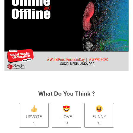
What Do You Think ?
UPVOTE
LOVE
FUNNY
1
0
0