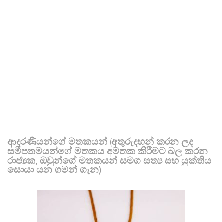
ආදරණීයන්ගේ මතකයන් (අතුරුදහන් කරන ලද
සමීපතමයන්ගේ මතකය අමතක කිරීමට බල කරන
රාජ්‍යක, ඔවුන්ගේ මතකයන් සමග සත්‍ය සහ යුක්තිය
සොයා යන ගමන් ගැන)