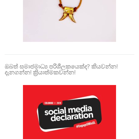
ඔබත් සමාජමාධ්‍ය පරිශීලකයෙක්ද? කියවන්න!
දැනගන්න! ක්‍රියාත්මකවන්න!