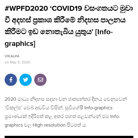
#WPFD2020 ‘COVID19 වසංගතයට මුවා
වී අදහස් ප්‍රකාශ කිරීමේ නිදහස පාලනය
කිරීමට ඉඩ නොතැබිය යුතුය’ [Info-
graphics]
VIKALPA
on
May 5, 2020
2020 මාධ්‍ය නිදහස සදහා වන ජාත්‍යන්තර දිනය වෙනුවෙන්
‘විකල්ප’ වෙබ් අඩවිය විසින්, සුවිශේෂී Info-graphics
ප්‍රමාණයක් ඉදිරිපත් කළ අතර පහත පළවන්නේ එම Info-
graphics වල High resolution පිටපත් ය.