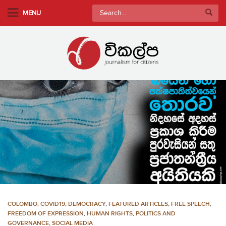
S
Search
MENU
k
for:
i
p
t
o
m
a
i
n
c
o
n
t
e
n
COLOMBO
,
COVID19
,
DEMOCRACY
,
FEATURED ARTICLES
,
FREE SPEECH
,
t
FREEDOM OF EXPRESSION
,
HUMAN RIGHTS
,
POLITICS AND
GOVERNANCE
,
SOCIAL MEDIA