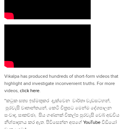
Vikalpa has produced hundreds of short-form videos that
highlight and investigate inconvenient truths. For more
videos,
click here
.
"කටුක සත්‍ය ඉස්මතුකර දැක්වෙන වාර්තා වැඩසටහන්,
පුරවැසි වෘතාන්තයන්, කෙටි චිත්‍රපට මෙන්ම දේශපාලන
සංවාද, සාකච්ඡා, සිය ගණනක් විකල්ප පුරවැසි වෙබ් අඩවිය
නිශ්පාදනය කර ඇත. පිවිසෙන්න අපගේ
YouTube
වීඩියෝ