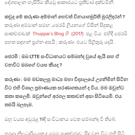
දේශපාලන හැසිරීම කියවූ ආකාරයට ප්‍රතිචාර දක්වමිනි.
කවුද මේ කරුණා අම්මාන් හෙවත් විනයාගමුර්ති මුරලිදරන් ?
කරුණා අම්මාන් සමඟ ,ජෙරමි ලියනගේ විසින් සිදුකළ
සාකච්ජාවක්
Thuppai’s Blog හි (2017)
පළ විය. එහිදී ජෙරමි
පහත සඳහන් ප්‍රශ්න අසයි ; කරුණා එයට පිළිතුරු දෙයි.
ජෙරමි : ඔබ LTTE සංවිධානයට සම්බන්ද වුයේ ඇයි සහ ඒ
වනවිට ඔබගේ වයස කීයද ?
කරුණා : මම මඩකලපු මාධ්‍ය මහා විද්‍යාලයේ උගනිමින් සිටින
විට එහි විශාල ප්‍රමාණයක සරණාගතයන් ද විය. මම ඔවුන්ට
කතා කලෙමි. ඔවුන්ගේ අරගල කතාවන් අසා සිටියෙමි. එය
තමයි බලපෑම.
ඔහු වයස අවුරුදු 19දී සංවිධානය වෙත සම්බන්ද වී තිබේ.
හමුදා නිලධාරියෙකු ද මෙම සාකච්ජාව සිදු වන විට එහි සිටි