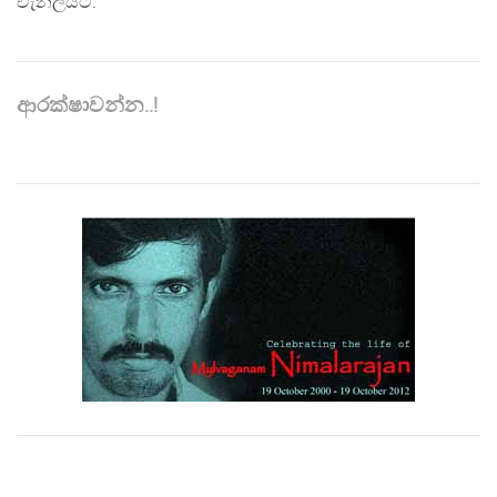
චැනලයට."
ආරක්ෂාවන්න..!