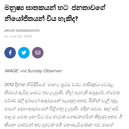
මනුෂ්‍ය ඝාතකයන් හට ජනතාවගේ
නියෝජිතයන් විය හැකිද?
ARUNI SAMARAKOON
on
June 22, 2020
iMAGE: via Sunday Observer
2012 දිනක හිමිදිරියේ මාහට ප්‍රථම වරට පාසිකුඩා වෙරළ
තිරයේ ඇවිද යාමට ඉඩ ලැබුණි. නිල් පැහැති සමුදුරේ, ශ්වේත
වර්ණ රැලි දරාවෝ ආදරයෙන් බැඳෙනු අතර, සිහින් වැලි තුඩු
මාගේ දෙපා ආදරයෙන් පිළිගනු ලැබුණි. එදින සවස, කල් අඩි
පාලම වෙත යන විට එය නැවත ගොඩනගමින් තිබුණු අතර, ගී
කියන මාළුවන් තව දුරටත් එහි නොපැමිණෙන බව මාගේ