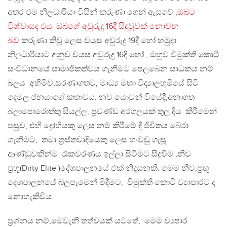
අතර එම නිලධාරියා විසින් කරුණා ගෙන් ඇසුවේ ,
ඔබට
විශ්වාසද එය ඔබගේ අවුරුදු 16දී සිදුවූවක් නොවන
බව
කරුණා කිවූ ලෙස වයස අවුරුදු 19දී හෝ හමුදා
නිලධාරියාට අනුව වයස අවුරුදු 16දී හෝ , ඔහුව විමුක්ති කොටි
සංවිධානයේ සාමාජිකත්වය ගැනීමට පෙලබෙන සාධකය නම්
බලය අහිමිව,සරණාගතව, මාධ්‍ය මහා විද්‍යාලභුමියේ සිටි
දෙමල ජනයාගේ කතාවය. නව යොවුන් වියේදී,අනාගත
බලාපොරොත්තු සියල්ල, ප්‍රචණ්ඩ අරගලයක් තුල දිය කිරීමෙන්
පසුව, එහි ද්‍රෝහියකු ලෙස නම් කිරීමේ දී ජිවිතය බේරා
ගැනීමට, තමා ත්‍රස්තවාදියෙකු ලෙස හංවඩු ගැසූ
ආණ්ඩුවකින්ම රැකවරණය ඉල්ලා සිටීමට සිදුවිම ,නීච
ප්‍රභූ(Dirty Elite )දේශපාලනයේ එක් නිදසුනකි. මෙම නීච,ප්‍රභූ
දේශපාලනයේ බලපෑමෙන් මිදීමට, විමුක්ති කොටි ව්‍යාපාරට ද
නොහැකිවිය.
ප්‍රශ්නය නම්,මෙවැනි තත්වයක් යටතේ, මෙම ව්‍යපාර