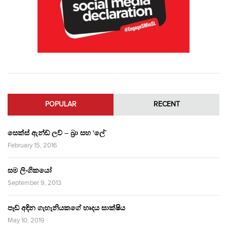
POPULAR
RECENT
සෙක්ස් ඇන්ඩ් ලව් – බ්‍රා සහ ‘ලේ’
February 15, 2016
සම ලිංගිකයෝ
September 9, 2013
පෑඩ් අඳින ගැහැනියකගේ හෘදය සාක්ෂිය
May 10, 2019