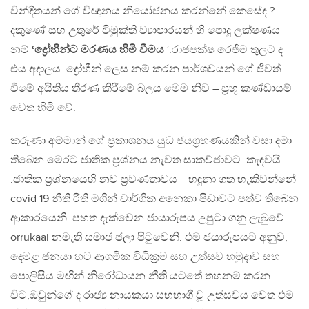
වින්දිතයන් ගේ විඥානය නියෝජනය කරන්නේ කෙසේද ?
දකුණේ සහ උතුරේ විමුක්ති ව්‍යාපාරයන් හි පොදු ලක්ෂණය
නම්
‘ද්‍රෝහීන්ට මරණය හිමි වීමය
‘.රාජපක්ෂ රෙජිම තුලට ද
එය අදාලය. ද්‍රෝහීන් ලෙස නම් කරන පාර්ශවයන් ගේ ජිවත්
වීමේ අයිතිය තීරණ කිරීමේ බලය මෙම නිච – ප්‍රභූ කණ්ඩායම්
වෙත හිමි වේ.
කරුණා අම්මාන් ගේ ප්‍රකාශනය යුධ ජයග්‍රහණයකින් වසා දමා
තිබෙන මෙරට ජාතික ප්‍රශ්නය නැවත සාකච්ජාවට කැඳවයි
.ජාතික ප්‍රශ්නයෙහි නව ප්‍රවණතාවය හඳුනා ගත හැකිවන්නේ
covid 19 නීති රීති මගින් වාර්ගික අනෙකා පිඩාවට පත්ව තිබෙන
ආකාරයෙනි. පහත දැක්වෙන ජායාරුපය උපුටා ගනු ලැබුවේ
orrukaai නමැති සමාජ ජලා පිටුවෙනි. එම ජයාරුපයට අනුව,
දෙමළ ජනයා හට ආගමික විධික්‍රම සහ උත්සව හමුදාව සහ
පොලිසිය මඟින් නිරෝධායන නීති යටතේ තහනම් කරන
විට,ඔවුන්ගේ ද රාජ්‍ය නායකයා සහභාගී වූ උත්සවය වෙත එම