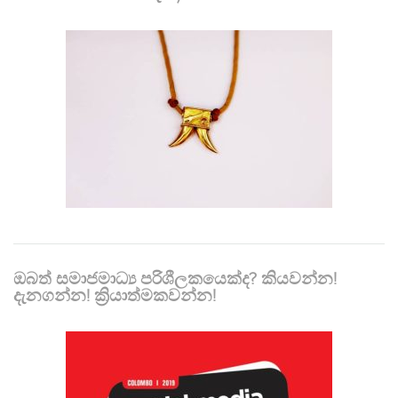
ඔබත් සමාජමාධ්‍ය පරිශීලකයෙක්ද? කියවන්න!
දැනගන්න! ක්‍රියාත්මකවන්න!