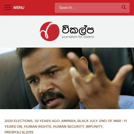
S
Search
MENU
k
for:
i
p
t
o
m
a
i
n
c
o
n
t
e
n
2020 ELECTIONS
,
30 YEARS AGO
,
AMPARA
,
BLACK JULY
,
END OF WAR | 11
t
YEARS ON
,
HUMAN RIGHTS
,
HUMAN SECURITY
,
IMPUNITY
,
PRESPOLLSL2019