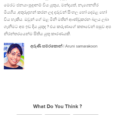
මෙරට ජනයා සුදානම් විය යුතුය, මන්දයත්, නැගෙනහිර
මියගිය ,අතුරුදහන් කරන ලද දරුවන් සිංහල හෝ දෙමළ හෝ
විය හැකිය. ඔවුන් ගේ මළ මිනි මතින් ආණ්ඩුකරන බලය ලබා
ගැනීමට අප ඉඩ දිය යුතුද ? එය කරුණාගේ කතාවෙන් පසුව අප
නිරන්තරයෙන්ම සිතිය යුතු කාරණයකි.
අරුණි සමරකොන්
| Aruni samarakoon
What Do You Think ?