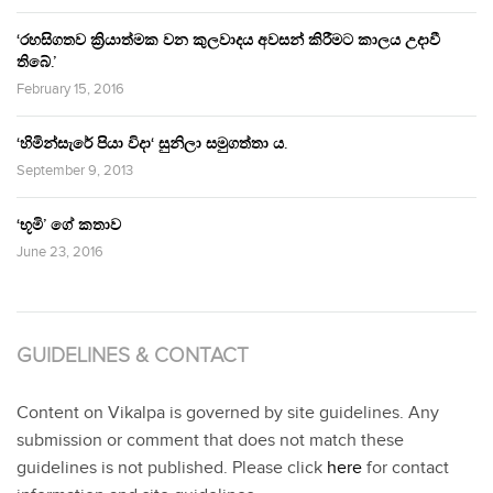
‘රහසිගතව ක්‍රියාත්මක වන කුලවාදය අවසන් කිරීමට කාලය උදාවී
තිබේ.’
February 15, 2016
‘හිමින්සැරේ පියා විදා‘ සුනිලා සමුගත්තා ය.
September 9, 2013
‘භූමි’ ගේ කතාව
June 23, 2016
GUIDELINES & CONTACT
Content on Vikalpa is governed by site guidelines. Any
submission or comment that does not match these
guidelines is not published. Please click
here
for contact