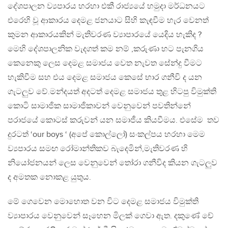
දේශපාලන ව්‍යපාරය හරහා එකී රාජ්‍යයේ හමුදා මර්ධනයට
එරෙහි වූ ආකාරය දෙමළ ජනයාට සිහි කැඳවීම හැර වෙනත්
කුමන ආකාරයකින් මැතිවරණ ව්‍යාපාරයේ යෙදිය හැකිද ?
මෙහි දේශපාලනික වැදගත් කම නම් ,කරුණා හට පැනගිය
කෙනෙකු ලෙස දෙමළ සමාජය වෙත නැවත සේන්දු වීමට
හැකිවීම සහ එය දෙමළ සමාජය කෙසේ භාර ගනීවි ද යන
ගැටලුව වේ.මන්දයත් අදටත් දෙමළ සමාජය තුළ හිටපු විමුක්ති
කොටි සාමාජික සාමාජිකාවන් වෙනුවෙන් පවතින්නේ
පරාජයේ කොටස් කරුවන් යන සමාජීය කියවීමය. එසේම තව
දුරටත් ‘our boys ‘ (අපේ කොල්ලෝ) සංකල්පය හරහා මෙම
ව්‍යපාරය සමඟ රෝමාන්තිකව බැදෙමින්,මැතිවරණ හි
නියෝජනයන් ලෙස වෙනුවෙන් තෝරා ගනීවිද කියන ගැටලුව
ද අමතක නොකළ යුතුය.
මේ ගෙවෙන මොහොත වන විට දෙමළ සමාජය විමුක්ති
ව්‍යාපාරය වෙනුවෙන් සෑහෙන මිලක් ගෙවා ඇත. දකුණේ චේ