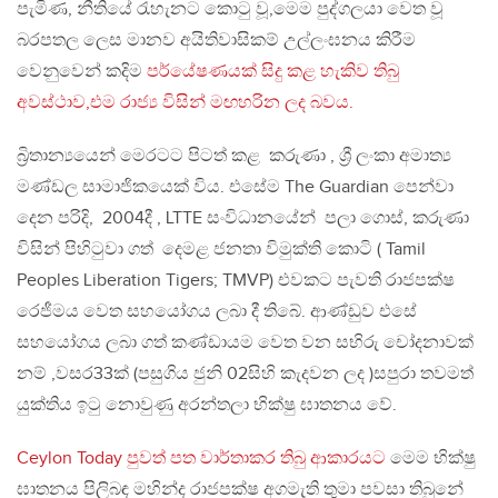
පැමිණ, නීතියේ රැහැනට කොටු වූ,මෙම පුද්ගලයා වෙත වූ
බරපතල ලෙස මානව අයිතිවාසිකම් උල්ලංඝනය කිරීම
වෙනුවෙන් කදිම
පර්යේෂණයක් සිදු කළ හැකිව තිබු
අවස්ථාව,එම රාජ්‍ය විසින් මඟහරින ලද බවය.
බ්‍රිතාන්‍යයෙන් මෙරටට පිටත් කළ කරුණා , ශ්‍රී ලංකා අමාත්‍ය
මණ්ඩල සාමාජිකයෙක් විය. එසේම The Guardian පෙන්වා
දෙන පරිදි, 2004දී , LTTE සංවිධානයේන් පලා ගොස්, කරුණා
විසින් පිහිටුවා ගත් දෙමළ ජනතා විමුක්ති කොටි ( Tamil
Peoples Liberation Tigers; TMVP) එවකට පැවති රාජපක්ෂ
රෙජීමය වෙත සහයෝගය ලබා දී තිබේ. ආණ්ඩුව එසේ
සහයෝගය ලබා ගත් කණ්ඩායම වෙත වන සභිරු චෝදනාවක්
නම් ,වසර33ක් (පසුගිය ජුනි 02සිහි කැදවන ලද )සපුරා තවමත්
යුක්තිය ඉටු නොවුණු අරන්තලා භික්ෂු ඝාතනය වේ.
Ceylon Today පුවත් පත වාර්තාකර තිබු ආකාරයට
මෙම භික්ෂු
ඝාතනය පිලිබඳ මහින්ද රාජපක්ෂ අගමැති තුමා පවසා තිබුනේ