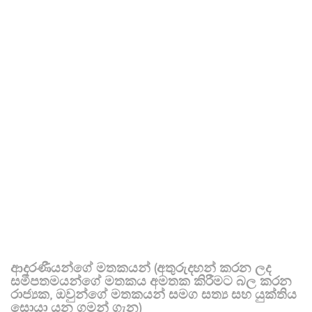
ආදරණීයන්ගේ මතකයන් (අතුරුදහන් කරන ලද
සමීපතමයන්ගේ මතකය අමතක කිරීමට බල කරන
රාජ්‍යක, ඔවුන්ගේ මතකයන් සමග සත්‍ය සහ යුක්තිය
සොයා යන ගමන් ගැන)