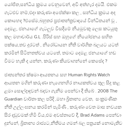
යෝජිත,සන්ධිය ක්‍රමය වෙනුවෙන්, අවි අත්හැර දමයි. එකම
ගැටළුව නම්,එදා කරුණා අපේක්ෂා කල , සන්ධිය ක්‍රමය අද
කොහෙද ?එසේම,බහුතර ප්‍රජාතන්ත්‍රවාදයේ වින්ධිතයන් වූ ,
දෙමළ, ජනයාගේ ගැටලුව විසදීමේ නියමුවකු ලෙස කටයුතු
කල මහාචාර්ය G.L .පිරිස් සහ ඔහුගේ නියෝජනය සහිත
පක්ෂය,තව දුරටත් , නිරෝධායන නීති වාර්ගික බලයට යටත්
කරමින් සිටිනතත්වය යටතේ, තමාට දෙමළ ජනයාගේ හඬ
වීමට හැකි ද යන්න, කරුණා කියවාගන්නේ කෙසේද ?
ජාත්‍යන්තර ක්ෂමා ආයතනය සහ Human Rights Watch
ආයතන මගින් කරුණා නැගෙනහිර නායකත්වය තුල සිදු කළ
ළමා සොල්දාදුවන් බදවා ගැනීම පෙන්වා දී තිබේ . 2008 The
Guardian වාර්තා කල පරිදි ,මහා බ්‍රිතාන්‍ය වෙත, සංක්‍රමණික
නීති උල්ලංඝනය කරමින් පැමිණි , කරුණා වෙත මාස නවයක
සිර දඩුවමක් හිමි විය,එම අවස්තාවේ දී, Brad Adams පෙන්වා
දුන්නේ, බ්‍රිතාන්‍ය රාජ්‍යට,නීතිමය ගමන් බල පත්‍රයක් නොමැතිව