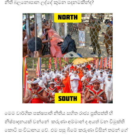
නීති බලනොපාන ලද්දේ කුමන පදනමකින්ද?
මෙම වාර්ගික පක්ෂපාති නිතිය සහිත රාජ්‍ය ප්‍රතිපත්ති හි
නිෂ්පාදනයක් වන්නේ කරුණා අම්මාන් ද අයත් වන විමුක්ති
කොටි සංවිධානය වේ. එම පසු බිමේ කරුණා විසින් තමන් ගේ