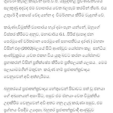
ගුවේරා කැරලි කරුවන් (ජේ.වී.පි. ය)මුදාහළ ප්‍රචණ්ඩත්වයේ
සලකුණු අදටද එම ව්‍යාපාරය වෙත බලපෑම් කරමින් තිබේ. එය
උතුරේ දී කෙසේ වේද යන්න ද විමර්ශනය කිරීම වැදගත් වේ.
කරුණා,විමුක්ති ව්‍යාපාරය හැර දමා පැන යන්නේ, ඔහුගේ
විස්තර කිරීමට අනුව, මහාචාර්ය G.L .පිරිස් (පොදු ජන
පෙරමුණේ වර්තමාන පෙරමුණේ සභාපතිවය දරණ ) මහතා
විසින් එදා (2002)බලයේ සිටි ආණ්ඩුව යෝජනා කළ සන්ධිය
ආණ්ඩුක්‍රමය ,වෙත එකඟ විය යුතු බවට කරන යෝජනාව
ප්‍රභාකරන් විසින් ප්‍රතික්ෂේප කිරීමේ ප්‍රතිපලයක් ලෙසය. මෙම
පලායාමමගින් මතුවන කරුණ නම් ප්‍රජාතන්ත්‍රවාදය
වෙනුවෙන් අවි අත්හැරීමය.
බහුතරයේ ප්‍රජාතන්ත්‍රවාදය හේතුවෙන් පිඩාවට පත් වූ ජනයා
ගේ අඛ්‍යනයන් අසා සිට, පසුව එම ජනයා වෙත විමුක්තිය
උදාකිරීම වෙනුවෙන් අවි අතට ගනු ලැබූ කරුණා පසුව, එම
ප්‍රශ්නය විසදීම උදෙසා, බහුතර ප්‍රජාතන්ත්‍රවාදී ආණුඩුව