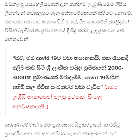
මඩකලපු යෙහෙළියගෙන් දැන ගන්නට ලැබුණි.මෙම ලිපිය
ලියන්නේ මඩකලපුව ගැන අතීතාවර්ජනයක් කිරීමට නොවේ.
එම ගමන මා හට නැවත සිහි වුයේ, විනයාගමුර්ති මුරලිදරන්
විසින් මැතිවරණ ප්‍රචාරණයේ දී සිදු කරන ලද ප්‍රකාශනයක්
හේතුවෙනි .
“ඔව්, මම covid 19ට වඩා භයානකයි. එක රැයකදී
අලිමංකඩ සිටි ශ්‍රී ලංකික හමුදා ශ්‍රමිකයන් 2000-
3000ක ප්‍රමාණයක් මරාදැමීම, covid 19මඟින්
අහිමි කල ජිවිත සංඛ්‍යාවට වඩා වැඩිය”
(මෙය
ඉංග්‍රීසි භාෂාවෙන් පලවූ පුවතක සිංහල
අනුවාදනයකි. )
කරුණා අම්මාන් මෙම ප්‍රකාශනය සිදු කරනුයේ, කාරතිවූ
ප්‍රාදේශීය සභාවේ සභාපතිවරයා, කරුණා අම්මාන් ගේ