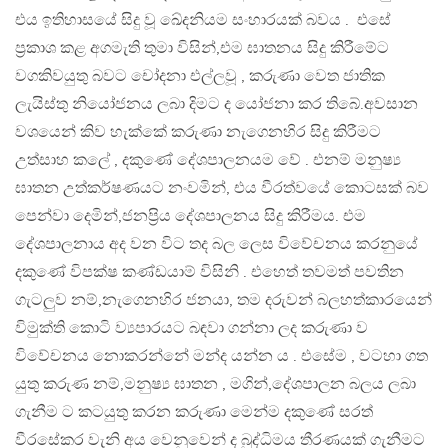
එය ඉතිහාසයේ සිදු වූ ඛේදනියම සංහාරයක් බවය . එසේ
ප්‍රකාශ කළ අගමැති තුමා විසින්,එම ඝාතනය සිදු කිරීමේට
වගකිවයුතු බවට චෝදනා එල්ලවූ , කරුණා වෙත ජාතික
ලැයිස්තු නියෝජනය ලබා දිමට ද යෝජනා කර තිබේ.අවසාන
වශයෙන් කිව හැක්කේ කරුණා නැගෙනහිර සිදු කිරීමට
උත්සාහ කලේ , දකුණේ දේශපාලනයම වේ . එනම් මනුෂ්‍ය
ඝාතන උත්කර්ෂණයට නංවමින්, එය වීරත්වයේ කොටසක් බව
පෙන්වා දෙමින්,ජනප්‍රිය දේශපාලනය සිදු කිරීමය. එම
දේශපාලනාය අද වන විට තද බල ලෙස විවේචනය කරනුයේ
දකුණේ විපක්ෂ කණ්ඩයාම් විසිනි . එහෙත් තවමත් පවතින
ගැටලුව නම්,නැගෙනහිර ජනයා, තම දරුවන් බලහත්කාරයෙන්
විමුක්ති කොටි ව්‍යපාරයට බඳවා ගන්නා ලද කරුණා ව
විවේචනය නොකරන්නේ මන්ද යන්න ය . එසේම , වටහා ගත
යුතු කරුණ නම්,මනුෂ්‍ය ඝාතන , මගින්,දේශපාලන බලය ලබා
ගැනීම ට කටයුතු කරන කරුණා මෙන්ම දකුණේ සරත්
වීරසේකර වැනි අය වෙනුවෙන් ද බුද්ධිමය තීරණයක් ගැනීමට