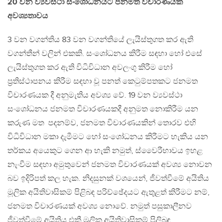
20 වන ව්‍යවස්ථා සංශෝධනයට ජනමත විචාරණයක
අවශ්‍යතාවය
3 වන වගන්තිය 83 වන වගන්තියේ ලැයිස්තුගත කර ඇති
වගන්තීන් වලින් එකකි. සංශෝධනය කිරීම සඳහා හෝ එසේ
ලැයිස්තුගත කර ඇති විධිවිධාන අවලංගු කිරීම හෝ
ප්‍රතිස්ථාපනය කිරීම සඳහා වූ පනත් කෙටුම්පතකට ජනමත
විචාරණයක දී අනුමැතිය අවශ්‍ය වේ. 19 වන ව්‍යවස්ථා
සංශෝධනය ජනමත විචාරණයකදී අනුමත නොකිරීම යන
කරුණ මත පදනම්ව, ජනමත විචාරණයකින් තොරව එහි
විධිවිධාන මකා දැමීමට හෝ සංශෝධනය කිරීමට හැකිය යන
තර්කය අයෙකුට ගෙන ආ හැකි නමුත්, ස්වෛරීභාවය ඉහළ
නැංවීම සඳහා අමුතුවෙන් ජනමත විචාරණයක් අවශ්‍ය නොවන
බව ඉදිරිපත් කල හැක. නිදසුනක් වශයෙන්, ජීවත්වීමේ අයිතිය
මූලික අයිතිවාසිකම් පිළිබඳ පරිච්ඡේදයට ඇතුළත් කිරීමට නම්,
ජනමත විචාරණයක් අවශ්‍ය නොවේ. නමුත් පසුකාලීනව
ජීවත්වීමේ අයිතිය එකී මුලික අයිතිවාසිකම් පිලිබඳ