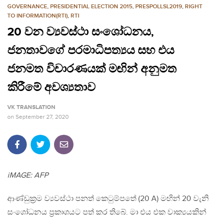
GOVERNANCE
,
PRESIDENTIAL ELECTION 2015
,
PRESPOLLSL2019
,
RIGHT
TO INFORMATION(RTI)
,
RTI
20 වන ව්‍යවස්ථා සංශෝධනය,
ජනතාවගේ පරමාධිපත්‍යය සහ එය
ජනමත විචාරණයක් මඟින් අනුමත
කිරීමේ අවශ්‍යතාව
VK TRANSLATION
on
September 27, 2020
iMAGE: AFP
ආණ්ඩුක‍්‍රම ව්‍යවස්ථා පනත් කෙටුම්පතේ (20 A) මඟින් 20 වැනි
සංශෝධනය ප‍්‍රකාශයට පත් කර තිබේ. මා එය එක වාක්‍යයකින්