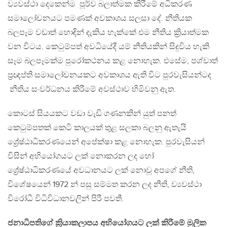
ව්‍යවස්ථා දෙකෙන්ම පූර්ව බලාත්මක කිරීමේ අධිකරණ
සමාලෝචනයට පමණක් අවකාශය සලසා දේ. නීතියක
බලපෑම වඩාත් හොඳින් දැකිය හැක්කේ එම නීතිය ක්‍රියාත්මක
වන විටය. කෙටුම්පත් අවධියේදී යම් නීතියකින් සිදුවිය හැකි
සෑම බලපෑමක්ම පුරෝකථනය කළ නොහැක. එසේම, පශ්චාත්
ප්‍රඥප්ති සමාලෝචනයකට අවකාශය ඇති විට පුරවැසියන්ටද
නීතිය සංවර්ධනය කිරීමේ අවස්ථාව හිමිවනු ඇත.
කොටස් සියයකට වඩා වැඩි ගණනකින් යුත් පනත්
කෙටුම්පතක් කෙටි කාලයක් තුළ සලකා බලනු ඇතැයි
ශ්‍රේෂ්ඨාධිකරණයෙන් අපේක්ෂා කළ නොහැක. පුරවැසියන්
විසින් අභියෝගයට ලක් නොකරන ලද හෝ
ශ්‍රේෂ්ඨාධිකරණයේ අවධානයට ලක් නොවූ අපගේ නීති,
විශේෂයෙන් 1972 න් පසු සම්මත කරන ලද නීති, ව්‍යවස්ථා
විරෝධී විධිවිධානවලින් පිරී පවතී.
ජනාධිපතිගේ ක්‍රියාකලාපය අභියෝගයට ලක් කිරීමේ මුලික