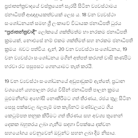
ප්‍රජාතන්ත්‍රවාදයේ වස්ත්‍රයෙන් සැරසී සිටින ව්‍යවස්ථාමය
ජනාධිපති ආඥාදායකත්වයක් ලෙස ය. 18 වන ව්‍යවස්ථා
සංශෝධනයත් සමඟ ශ්‍රී ලංකාවේ විධායක ජනාධිපති ධුරය
“ප්‍රජාතන්ත්‍රවාදී”
ලෝකයේ ශක්තිමත්ම හා නරකම ජනාධිපති
ක්‍රමයක්, නොඑසේ නම් එකම ශක්තිමත් සහ නරකම ජනාධිපති
ක්‍රමය බවට පත්විය. දැන්, 20 වන ව්‍යවස්ථා සංශෝධනය, 19
වන ව්‍යවස්ථා සංශෝධනය මගින් අත්පත් කරගත් වාසි කණපිට
හරවා රට පසුපසට ගෙනයාමට තැත් කරයි.
19 වන ව්‍යවස්ථා සංශෝධනයේ අඩුපාඩුකම් ඇත්තේ, ප්‍රධාන
වශයෙන් යහපාලන රජය විසින් ජනාධිපති පාලන ක්‍රමය
මුළුමනින්ම අහෝසි නොකිරීමට ගත් තීරණය, රජය තුළ සිටින
සෙසු පක්ෂවල බලපෑම් මත කැබිනට් මණ්ඩලයට ගිය
කෙටුම්පත තනුක කිරීමට ගත් තීරණය සහ අවශ්‍ය තුනෙන්
දෙකක බහුතරය ලබා ගැනීම සඳහා විපක්ෂය දක්වන
සහයෝගය වෙනුවෙන් ඔවුන්ට සහන ලබා දීම නිසාය.