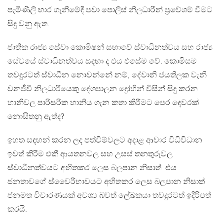
පැමිණිලි භාර ගැනීමේදී පවා පොලිස් නිලධාරීන් ප්‍රවේශම් වීමට
සිදු වනු ඇත.
ජාතික රාජ්‍ය සේවා කොමිෂන් සභාවේ ස්වාධීනත්වය සහ රාජ්‍ය
සේවයේ ස්වාධීනත්වය සඳහා ද එය එසේම වේ. කොමිසම
තවදුරටත් ස්වාධීන නොවන්නේ නම්, දේවානි ජයතිලක වැනි
වනජීවී නිලධාරියෙකු දේශපාලන ද්‍රෝහීන් විසින් සිදු කරන
හානිවල පාරිසරික හානිය ගැන කතා කිරීමට පෙර දෙවරක්
නොසිතනු ඇත්ද?
ඉහත සඳහන් කරන ලද පත්වීම්වලට අදාළ ආචාර විධිවිධාන
ඉවත් කිරීම එකී ආයතනවල සහ උසස් තනතුරුවල
ස්වාධීනත්වයට අහිතකර ලෙස බලපාන නිසාත් එය
ජනතාවගේ ස්වෛරීභාවයට අහිතකර ලෙස බලපාන නිසාත්
ජනමත විචාරණයක් අවශ්‍ය බවත් ලේඛකයා තවදුරටත් ඉදිරිපත්
කරයි.