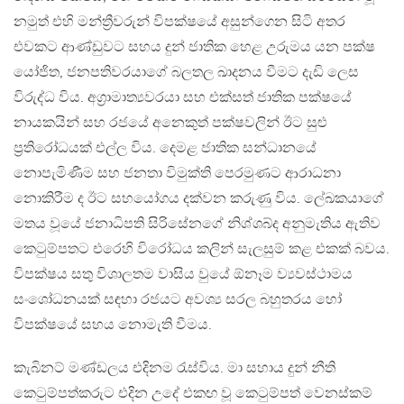
නමුත් එහි මන්ත්‍රීවරුන් විපක්ෂයේ අසුන්ගෙන සිටි අතර
එවකට ආණ්ඩුවට සහය දුන් ජාතික හෙළ උරුමය යන පක්ෂ
යෝජිත, ජනපතිවරයාගේ බලතල ඛාදනය වීමට දැඩි ලෙස
විරුද්ධ විය. අග්‍රාමාත්‍යවරයා සහ එක්සත් ජාතික පක්ෂයේ
නායකයින් සහ රජයේ අනෙකුත් පක්ෂවලින් ඊට සුළු
ප්‍රතිරෝධයක් එල්ල විය. දෙමළ ජාතික සන්ධානයේ
නොපැමිණීම සහ ජනතා විමුක්ති පෙරමුණට ආරාධනා
නොකිරීම ද ඊට සහයෝගය දක්වන කරුණු විය. ලේඛකයාගේ
මතය වූයේ ජනාධිපති සිරිසේනගේ නිශ්ශබ්ද අනුමැතිය ඇතිව
කෙටුම්පතට එරෙහි විරෝධය කලින් සැලසුම් කළ එකක් බවය.
විපක්ෂය සතු විශාලතම වාසිය වුයේ ඕනෑම ව්‍යවස්ථාමය
සංශෝධනයක් සඳහා රජයට අවශ්‍ය සරල බහුතරය හෝ
විපක්ෂයේ සහය නොමැති වීමය.
කැබිනට් මණ්ඩලය එදිනම රැස්විය. මා සහාය දුන් නීති
කෙටුම්පත්කරුට එදින උදේ එකඟ වූ කෙටුම්පත් වෙනස්කම්