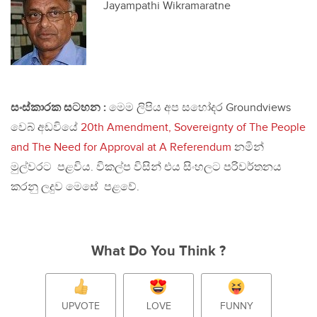
Jayampathi Wikramaratne
සංස්කාරක සටහන :
මෙම ලිපිය අප සහෝදර Groundviews
වෙබ් අඩවියේ
20th Amendment, Sovereignty of The People
and The Need for Approval at A Referendum
නමින්
මුල්වරට පළවිය. විකල්ප විසින් එය සිංහලට පරිවර්තනය
කරනු ලදුව මෙසේ පළවේ.
What Do You Think ?
UPVOTE
LOVE
FUNNY