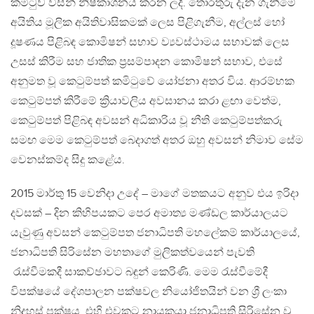
කමිටුව විසින් නිෂ්කාශනය කරන ලදී. තොරතුරු දැන ගැනීමේ
අයිතිය මූලික අයිතිවාසිකමක් ලෙස පිළිගැනීම, අල්ලස් හෝ
දූෂණය පිළිබඳ කොමිෂන් සභාව ව්‍යවස්ථාමය සභාවක් ලෙස
උසස් කිරීම සහ ජාතික ප්‍රසම්පාදන කොමිෂන් සභාව, එසේ
අනුමත වූ කෙටුම්පත් කමිටුවේ යෝජනා අතර විය. ආරම්භක
කෙටුම්පත් කිරීමේ ක්‍රියාවලිය අවසානය කරා ළඟා වෙත්ම,
කෙටුම්පත් පිළිබඳ අවසන් අධිකාරිය වූ නීති කෙටුම්පත්කරු
සමඟ මෙම කෙටුම්පත් බෙදාගත් අතර ඔහු අවසන් නිමාව සේම
වෙනස්කම්ද සිදු කළේය.
2015 මාර්තු 15 වෙනිදා උදේ – මාගේ මතකයට අනුව එය ඉරිදා
දවසක් – දින කිහිපයකට පෙර අමාත්‍ය මණ්ඩල කාර්යාලයට
යැවුණු අවසන් කෙටුම්පත ජනාධිපති මහලේකම් කාර්යාලයේ,
ජනාධිපති සිරිසේන මහතාගේ මුලිකත්වයෙන් පැවති
රැස්වීමකදී සාකච්ඡාවට බඳුන් කෙරිණි. මෙම රැස්වීමේදී
විපක්ෂයේ දේශපාලන පක්ෂවල නියෝජිතයින් වන ශ්‍රී ලංකා
නිදහස් පක්ෂය, එහි එවකට නායකයා ජනාධිපති සිරිසේන වූ