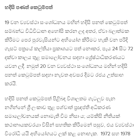
හදිසි පණත් කෙටුම්පත්
19 වන ව්‍යවස්ථා සංශෝධනය මඟින් හදිසි පනත් කෙටුම්පත්
සම්බන්ධ විධිවිධාන අහෝසි කරන ලද අතර, ඒවා බලාත්මක
කිරීමට පෙර පුරවැසියන්ට අභියෝග කිරීමට හැකි වන පරිදි
ගැසට් පත්‍රයේ කල්තියා ප්‍රකාශයට පත් නොකර, පැය 24 සිට 72
දක්වා කාලය තුළ සමාලෝචනය සඳහා ශ්‍රේෂ්ඨාධිකරණයට
යවන ලදී. නමුත් 20 වන ව්‍යවස්ථා සංශෝධනය මඟින් හදිසි
පනත් කෙටුම්පත් සඳහා නැවත අවසර දීමට රජය උත්සාහ
කරයි.
හදිසි පනත් කෙටුම්පත් පිළිබඳ විශාලතම ගැටලුව පැන
නගින්නේ ශ්‍රී ලංකාව තුළ පශ්චාත් ප්‍රඥප්ති අධිකරණ
සමාලෝචනයක් නොමැති වීම නිසා ය; යම්කිසි නීතියක්
කථානායකවරයා විසින් සහතික කිරීමෙන් පසුව, එය ව්‍යවස්ථා
විරෝධී යයි අභියෝගයට ලක් කළ නොහැක. 1972 සහ 1978