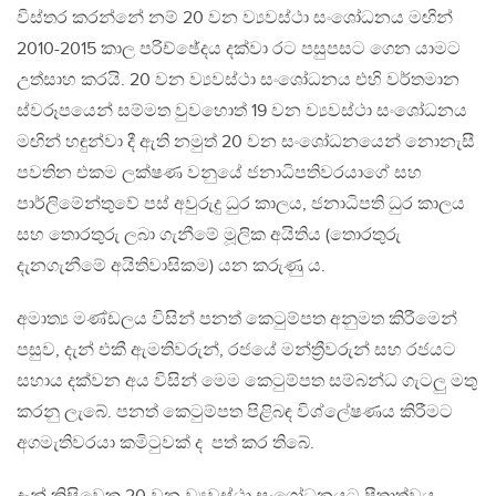
විස්තර කරන්නේ නම් 20 වන ව්‍යවස්ථා සංශෝධනය මඟින්
2010-2015 කාල පරිච්ඡේදය දක්වා රට පසුපසට ගෙන යාමට
උත්සාහ කරයි. 20 වන ව්‍යවස්ථා සංශෝධනය එහි වර්තමාන
ස්වරූපයෙන් සම්මත වුවහොත් 19 වන ව්‍යවස්ථා සංශෝධනය
මඟින් හඳුන්වා දී ඇති නමුත් 20 වන සංශෝධනයෙන් නොනැසී
පවතින එකම ලක්ෂණ වනුයේ ජනාධිපතිවරයාගේ සහ
පාර්ලිමේන්තුවේ පස් අවුරුදු ධුර කාලය, ජනාධිපති ධුර කාලය
සහ තොරතුරු ලබා ගැනීමේ මූලික අයිතිය (තොරතුරු
දැනගැනීමේ අයිතිවාසිකම) යන කරුණු ය.
අමාත්‍ය මණ්ඩලය විසින් පනත් කෙටුම්පත අනුමත කිරීමෙන්
පසුව, දැන් එකී ඇමතිවරුන්, රජයේ මන්ත්‍රීවරුන් සහ රජයට
සහාය දක්වන අය විසින් මෙම කෙටුම්පත සම්බන්ධ ගැටලු මතු
කරනු ලැබේ. පනත් කෙටුම්පත පිළිබඳ විශ්ලේෂණය කිරීමට
අගමැතිවරයා කමිටුවක් ද පත් කර තිබේ.