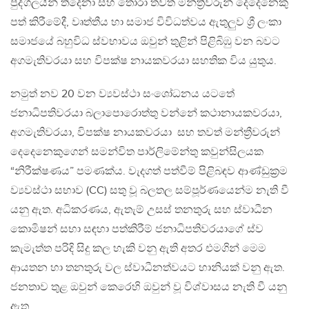
පුද්ගලයින් තිදෙනා සහ තෝරා තවත් මන්ත්‍රීවරුන් දෙදෙනෙකු
පත් කිරීමේදී, වෘත්තීය හා සමාජ විවිධත්වය ඇතුලුව ශ්‍රී ලංකා
සමාජයේ බහුවිධ ස්වභාවය ඔවුන් තුළින් පිළිබිඹු වන බවට
අගමැතිවරයා සහ විපක්ෂ නායකවරයා සහතික විය යුතුය.
නමුත් නව 20 වන ව්‍යවස්ථා සංශෝධනය යටතේ
ජනාධිපතිවරයා බලාපොරොත්තු වන්නේ කථානායකවරයා,
අගමැතිවරයා, විපක්ෂ නායකවරයා සහ තවත් මන්ත්‍රීවරුන්
දෙදෙනෙකුගෙන් සමන්විත පාර්ලිමේන්තු කවුන්සිලයක
“නිරීක්ෂණය” පමණක්ය. වැදගත් පත්වීම් පිළිබඳව ආණ්ඩුක්‍රම
ව්‍යවස්ථා සභාව (CC) සතු වූ බලතල සම්පූර්ණයෙන්ම නැති වී
යනු ඇත. අධිකරණය, ඇතැම් උසස් තනතුරු සහ ස්වාධීන
කොමිෂන් සභා සඳහා පත්කිරීම් ජනාධිපතිවරයාගේ ස්ව
කැමැත්ත පරිදි සිදු කල හැකි වනු ඇති අතර එමගින් මෙම
ආයතන හා තනතුරු වල ස්වාධීනත්වයට හානියක් වනු ඇත.
ජනතාව තුළ ඔවුන් කෙරෙහි ඔවුන් වූ විශ්වාසය නැති වී යනු
ඇත.