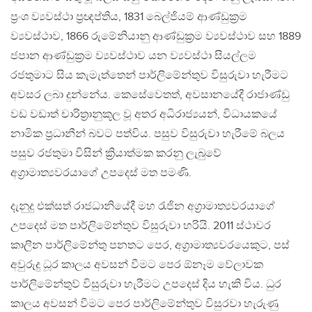
ප්‍රංශ ව්‍යවස්ථා ප්‍රඥප්තිය, 1831 බෙල්ජියම් ආණ්ඩුක්‍රම
ව්‍යවස්ථාව, 1866 රුමේනියානු ආණ්ඩුක්‍රම ව්‍යවස්ථාව සහ 1889
ජපාන ආණ්ඩුක්‍රම ව්‍යවස්ථාව යන ව්‍යවස්ථා සියල්ලම
රජතුමාට සිය කැමැත්තෙන් පාර්ලිමේන්තුව විසුරුවා හැරීමට
අවසර ලබා දුන්නේය. කෙසේවෙතත්, අවසානයේදී රාජාණ්ඩු
වඩ වඩාත් චාරිත්‍රානුකූල වූ අතර අධිරාජ්‍යයන්, විධායකයේ
නාමික ප්‍රධානීන් බවට පත්විය. පසුව විසුරුවා හැරීමේ බලය
පසුව රජතුමා විසින් ක්‍රියාත්මක කරනු ලැබුවේ
අග්‍රාමාත්‍යවරයාගේ උපදෙස් මත පමණි.
දැනුදු එක්සත් රාජධානියේදී මහ රැජින අග්‍රාමාත්‍යවරයාගේ
උපදෙස් මත පාර්ලිමේන්තුව විසුරුවා හරියි. 2011 ස්ථාවර
කාලීන පාර්ලිමේන්තු පනතට පෙර, අග්‍රාමාත්‍යවරයෙකුට, පස්
අවුරුදු ධූර කාලය අවසන් වීමට පෙර ඕනෑම වේලාවක
පාර්ලිමේන්තුව් විසුරුවා හැරීමට උපදෙස් දිය හැකි විය. ධුර
කාලය අවසන් වීමට පෙර පාර්ලිමේන්තුව විසුරවා හැරුණු