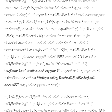
පාර්ලිමේන්තුව කැඳවීමට හා සේවයෙන් පහ කිරීමට රාජ්‍ය
නායකයාට ඇති බලයට රාජාණ්ඩු මූලයක් ඇත. මෙහිදී
අයෙකුට චාල්ස් I එංගලන්ත පාර්ලිමේන්තුව වසර එකොළහක
කාලයක් පුරා විසුරුවා හැර තිබූ ආකාරය සිහිපත් කළ හැක.
කෙටිකාලීන ඉංග්‍රීසි ජනරජය තුළ ක්‍රොම්වෙල්, විසුරවා හැරීම
පිලිබඳ පාර්ලිම්න්තුව ඔහු සමඟ එකඟ නොවන සෑම
අවස්ථාවකදීම සහ නව ව්‍යවස්ථාවකට එකඟ වීමට
අපොහොසත් වන සෑම අවස්ථාවකදීම, පාර්ලිමේන්තුව
විසුරුවා හැරියේය. ක්‍රොම්වෙල් 1653 අප්‍රේල් 20 වන දින
පාර්ලිමේන්තුවට පැමිණ, කථා කිහිපයකට සවන් දී
“දෙවියන්ගේ නාමයෙන් පලයන්!”
යනුවෙන් කෑ ගැසූ අතර
සාමාජිකයන් අමතා
“ඔබලා තවදුරටත්පාර්ලිමේන්තුවක්
නොවේ”
යනුවෙන් ප්‍රකාශ කළේය.
පැරණි ලිඛිත පාර්ලිමේන්තු ව්‍යවස්ථා බොහොමයක,
පාර්ලිමේන්තුව විසුරුවා හැරීම සම්බන්ධයෙන් පරම වූ
අධිපතියාට සතු වූ බලය ඔහු කෙරෙහිම රඳවා ගනු ලැබීය. 1814