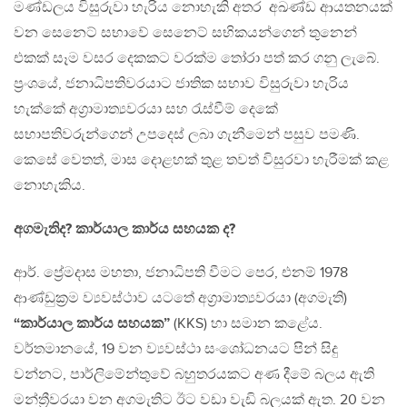
මණ්ඩලය විසුරුවා හැරිය නොහැකි අතර අඛණ්ඩ ආයතනයක්
වන සෙනෙට් සභාවේ සෙනෙට් සභිකයන්ගෙන් තුනෙන්
එකක් සෑම වසර දෙකකට වරක්ම තෝරා පත් කර ගනු ලැබේ.
ප්‍රංශයේ, ජනාධිපතිවරයාට ජාතික සභාව විසුරුවා හැරිය
හැක්කේ අග්‍රාමාත්‍යවරයා සහ රැස්වීම් දෙකේ
සභාපතිවරුන්ගෙන් උපදෙස් ලබා ගැනීමෙන් පසුව පමණි.
කෙසේ වෙතත්, මාස දොළහක් තුළ තවත් විසුරවා හැරීමක් කළ
නොහැකිය.
අගමැතිද? කාර්යාල කාර්ය සහයක ද?
ආර්. ප්‍රේමදාස මහතා, ජනාධිපති වීමට පෙර, එනම් 1978
ආණ්ඩුක්‍රම ව්‍යවස්ථාව යටතේ අග්‍රාමාත්‍යවරයා (අගමැති)
“කාර්යාල කාර්ය සහයක”
(KKS) හා සමාන කළේය.
වර්තමානයේ, 19 වන ව්‍යවස්ථා සංශෝධනයට පින් සිදු
වන්නට, පාර්ලිමේන්තුවේ බහුතරයකට අණ දීමේ බලය ඇති
මන්ත්‍රීවරයා වන අගමැතිට ඊට වඩා වැඩි බලයක් ඇත. 20 වන