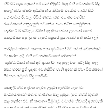
කිරීමට පැය දෙකක් පමණක් තිබුණි. ඔහු එකී වෙනස්කම් සිදු
කළේ වෙනස්කම් අධීක්ෂණය කිරීමේ වගකීම භාරව සිටි
මහාචාර්ය ජී. එල්. පීරිස් මහතා සහ අමාත්‍ය චම්පික
රණවකගේ අනුදැනුම යටතේය. සංශෝධිත කෙටුම්පත
කැබිනට් මණ්ඩලය විසින් අනුමත කරන ලද අතර පනත්
කෙටුම්පත පසු දිනම ගැසට් පත්‍රයේ ප්‍රකාශයට පත් කරන ලදී.
පාර්ලිමේන්තුවේ කාරක සභා අවධියේදී ඊට තවත් වෙනස්කම්
සිදු කරන ලදී. එකී වෙනස්කම්ගෙන් සමහරක්
ශ්‍රේෂ්ඨාධිකරණයේ අභිප්‍රායන්ට අනුකූල වන පරිදි සිදු කල
අතර හරස් ප්‍රති ප්‍රදාන ඉවත්කිරීම වැනි අනෙක් ඒවා විපක්ෂයේ
පීඩනය හමුවේ සිදු කෙරිණි.
කොල්වින්ව නැවත නැවත උපුටා දැක්වීම ගැන මා
පාඨකයාගෙන් සමාව භාජනය කල යුතුය. (මට තවත් කුමක්
කළ හැකිද? එවැනි කාරණා පිළිබඳව වඩාත්ම නිවැරදි අනාවැකි