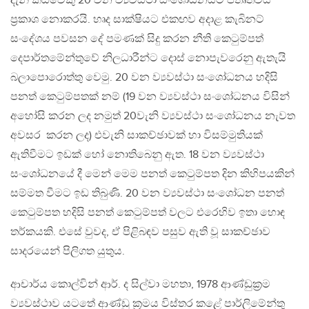
දැන් කිසිවෙකු 20 වන ව්‍යවස්ථා සංශෝධනයට පීතෘත්වය
ප්‍රකාශ නොකරයි. හෘද සාක්ෂියට එකඟව අදාළ කැබිනට්
සංදේශය පවසන දේ පමණක් සිදු කරන නීති කෙටුම්පත්
දෙපාර්තමේන්තුවේ නිලධාරීන්ට දොස් නොපැවරෙනු ඇතැයි
බලාපොරොත්තු වෙමු. 20 වන ව්‍යවස්ථා සංශෝධනය හදිසි
පනත් කෙටුම්පතක් නම් (19 වන ව්‍යවස්ථා සංශෝධනය විසින්
අහෝසි කරන ලද නමුත් 20වැනි ව්‍යවස්ථා සංශෝධනය නැවත
අවසර කරන ලද) එවැනි සාකච්ඡාවක් හා විසම්මුතියක්
ඇතිවීමට ඉඩක් හෝ නොතිබෙනු ඇත. 18 වන ව්‍යවස්ථා
සංශෝධනයේ දී මෙන් මෙම පනත් කෙටුම්පත දින කිහිපයකින්
සම්මත වීමට ඉඩ තිබුණි. 20 වන ව්‍යවස්ථා සංශෝධන පනත්
කෙටුම්පත හදිසි පනත් කෙටුම්පත් වලට එරෙහිව ඉතා හොඳ
තර්කයකි. එසේ වුවද, ඒ පිළිබඳව පසුව ඇති වූ සාකච්ඡාව
සාදරයෙන් පිලිගත යුතුය.
ආචාර්ය කොල්වින් ආර්. ද සිල්වා මහතා, 1978 ආණ්ඩුක්‍රම
ව්‍යවස්ථාව යටතේ ආණ්ඩු ක්‍රමය විස්තර කළේ පාර්ලිමේන්තු