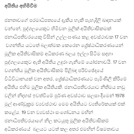
අයිතිය අහිමිවීම
ජනතාවගේ පරමාධිපත්‍යයේ දැකිය හැකි පැහැදිලි ඛාදනයක්
වන්නේ, පුද්ගලයෙකුට හිමිවන මුලික් අයිතිවාසිකමක්
ජනාධිපතිවරයෙකු විසින් උල්ලංඝණය කළ අවස්ථාවක 17 වන
වගන්තිය යටතේ බලාත්මක කෙරෙන ශ්‍රේෂ්ඨාධිකරණයෙන්
මූලික අයිතිවාසිකම් අධිකරණ බලය ඉල්ලා සිටීම සඳහා
පුද්ගලයෙකුට ඇති අයිතිය උදුරා ගැනීමේ යෝජනාවයි. 17 වන
වගන්තිය මූලික අයිතිවාසිකම් පිළිබඳ පරිච්ඡේදයේ
විධිවිධානයක් වන අතර, ශ්‍රේෂ්ඨාධිකරණයට පැමිණිලි කිරීමේ
අයිතිය එහිම මූලික අයිතියකි. ජනාධිපතිවරයාට නීතිමය නඩු
වලින් නිදහස් ඉවත්වීමේ පුර්ණ අවස්ථාව සලසා දීමෙන් 1978
මුල් ආණ්ඩුක්‍රම ව්‍යවස්ථාව මෙම අයිතියට ව්‍යතිරේකයක් එක්
කළේය. 19 වන ව්‍යවස්ථා සංශෝධනය මඟින්
ජනාධිපතිවරයාගේ නිල කටයුතු මූලික අයිතිවාසිකම්
අධිකරණයේ බලයට යටත් කල අතර එමඟින් විෂමතාවය