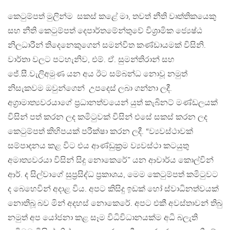
කෙටුම්පත් මුලින්ම සකස් කළේ මා, තවත් නීති වෘත්තිකයෙකු
සහ නීති කෙටුම්පත් දෙපාර්තමේන්තුවේ විශ්‍රාමික ජ්‍යෙෂ්ඨ
නිලධාරීන් තිදෙනෙකුගෙන් සමන්විත කණ්ඩායමක් විසිනි.
වාර්තා වලට පටහැනිව, එම්. ඒ. සුමන්තිරාන් සහ
ජේ.සී.වැලිඅමුණ යන අය ඊට සම්බන්ධ නොවූ නමුත්
නිසැකවම ඔවුන්ගෙන් උපදෙස් ලබා ගන්නා ලදී.
අග්‍රාමාත්‍යවරයාගේ ප්‍රධානත්වයෙන් යුත් කැබිනට් මණ්ඩලයක්
විසින් පත් කරන ලද කමිටුවක් විසින් එසේ සකස් කරන ලද
කෙටුම්පත් කිහිපයක් පරීක්ෂා කරන ලදී. “ව්‍යවස්ථාවක්
සම්පාදනය කළ විට එය ආණ්ඩුක්‍රම ව්‍යවස්ථා කටයුතු
අමාත්‍යවරයා විසින් සිදු නොකෙරේ” යන ආචාර්ය කොල්වින්
ආර්. ද සිල්වාගේ සුප්‍රසිද්ධ ප්‍රකාශය, මෙම කෙටුම්පත් කමිටුවට
ද බෙහෙවින් අදාළ විය. අපට කිසිදු ඉඩක් හෝ ස්වාධිනත්වයක්
නොතිබූ බව මින් අදහස් නොකෙරේ. අපට එකී අවස්තාවන් තිබු
නමුත් අප යෝජනා කළ සෑම විධිවිධානයක්ම අධි බලැති