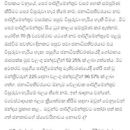
විපාකය වනුයේ, පෙර පාර්ලිමේන්තුව වසර පහක් සම්පූර්ණ
කිරීමට පෙර විසුරුවා හැර තිබේ නම්, ජනාධිපතිවරයාට නව
පාර්ලිමේන්තුව වසරකට පසුව විසුරුවා හැරිය හැකි වීමය . මීට
පෙර පාර්ලිමේන්තුව සිය ධුර කාලය සම්පූර්ණ කර ඇත්නම්,
යෝජිත 70 (1) ව්‍යවස්ථාව යටතේ නව පාර්ලිමේන්තුවේ පළමු
රැස්වීම පවත්වා දිනකට පසුව පවා ජනාධිපතිවරයාට එය
විසුරුවා හැරිය හැක. පසුගිය ජනාධිපතිවරණයේදී ගෝඨාභය
රාජපක්ෂ මුළු වලංගු ඡන්දවලින් 52.25% ක් ලබා ගත්තේය. ඊට
අමතරව පසුගිය පාර්ලිමේන්තු මැතිවරණයේදී තේරී පත් වූ
මන්ත්‍රීවරුන් 225 දෙනා වලංගු ඡන්දවලින් 96.57% ක් ලබා
ගත්හ. ජනාධිපතිවරයාට ඕනෑම වේලාවක පාර්ලිමේන්තුව
විසුරුවා හැරීමේ බලය තිබේ නම්, ඉන් ඛාදනය වන්නේ,
ව්‍යවස්ථාදායක බලය ක්‍රියාත්මක කිරීම සඳහා ඔවුන් වෙනුවෙන්
ඡන්දය ප්‍රකාශ කළ , ඔවුන්ව පාර්ලිමේන්තුවට තෝරා පත් කර
ගත් ජනතාවගේ ස්වෛරීභාවය නොවේ ද?