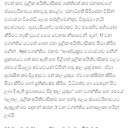
ඉවත් කර, මූලික අයිතිවාසිකම් ශක්තිමත් කර ජනතාවගේ
ස්වෛරීභාවය තහවුරු කළේය. ජනාධිපති සිරිසේන විසින්
ව්‍යවස්ථා විරෝධී ලෙස පාර්ලිමේන්තුව විසුරුවා හැරි
අවස්ථාවේ , පුරවැසියන්ට සාර්ථකව ඊට එරෙහිව අභියෝග
කිරීමට හැකි වූයේ මෙම වෙනස නිසාවෙනි. දැන්, 17 වන
වගන්තිය යටතේ ගෙන එන මූලික අයිතිවාසිකම් සීමා කිරීම
මඟින් , 4(e) වගන්තිය, එනම් “ආණ්ඩුක‍්‍රම ව්‍යවස්ථාව මඟින්
ප‍්‍රකාශයට පත් කර ඇති සහ පිළිගත් මූලික අයිතිවාසිකම් වලට
රජයේ සියලුම අවයවයන් විසින් ගරු කල යුතු අතර , ඒවා
සුරක්‍ෂිත කර දියුණුවට පත් කල යුතුය. ඒවා සංක්ෂිප්ත කිරීම,
සීමා කිරීම හෝ ප‍්‍රතික්ෂේප කිරීම, විධිමත්ව හා මෙතැන් සිට
ලබා දී ඇති ප්‍රමාණයට සිදු කල යුතුය” යන වගන්තිය සහ රජයේ
බලතල, මූලික අයිතිවාසිකම් සහ ඡන්ද බලය ස්වෛරීභාවයට
ඇතුළත් බව සඳහන් කරන 3 වන වගන්තිය නොසලකා හරිනු
ලබයි.