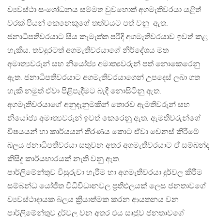
ව්‍යවස්ථා සංශෝධනය සම්මත වුවහොත් අගමැතිවරයා යළිත්
වරක් පියන් කෙනෙකුගේ තත්වයට පත් වනු ඇත.
ජනාධිපතිවරයාට සිය කැමැත්ත පරිදි අගමැතිවරයාව ඉවත් කළ
හැකිය. තවදුරටත් අගමැතිවරයාගේ නිර්දේශය මත
අමාත්‍යවරුන් සහ නියෝජ්‍ය අමාත්‍යවරුන් පත් නොකෙරෙනු
ඇත. ජනාධිපතිවරයාට අගමැතිවරයාගෙන් උපදෙස් ලබා ගත
හැකි නමුත් ඒවා පිළිපැදීමට බැඳී නොසිටිනු ඇත.
අගමැතිවරයාගේ අනුදැනුමකින් තොරව ඇමතිවරුන් සහ
නියෝජ්‍ය අමාත්‍යවරුන් ඉවත් කෙරෙනු ඇත. ඇමතිවරුන්ගේ
විෂයයන් හා කාර්යයන් තීරණය කොට ඒවා වෙනස් කිරීමේ
බලය ජනාධිපතිවරයා සතුවන අතර අගමැතිවරයාට ඒ සම්බන්ද
කිසිදු කාර්යභාරයක් නැති වනු ඇත.
පාර්ලිමේන්තුව විසුරුවා හැරීම හා අගමැතිවරයා දුර්වල කිරීම
සම්බන්ධ යෝජිත විධිවිධානවල ප්‍රතිඵලයක් ලෙස ජනතාවගේ
ව්‍යවස්ථාදායක බලය ක්‍රියාත්මක කරන ආයතනය වන
පාර්ලිමේන්තුව දුර්වල වන අතර එය සෘජුව ජනතාවගේ