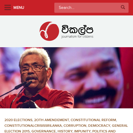
S
Search
MENU
k
for:
i
p
t
o
m
a
i
n
c
o
n
t
e
n
2020 ELECTIONS
,
2OTH AMENDEMENT
,
CONSTITUTIONAL REFORM
,
t
CONSTITUTIONALCRISISSRILANKA
,
CORRUPTION
,
DEMOCRACY
,
GENERAL
ELECTION 2015
,
GOVERNANCE
,
HISTORY
,
IMPUNITY
,
POLITICS AND