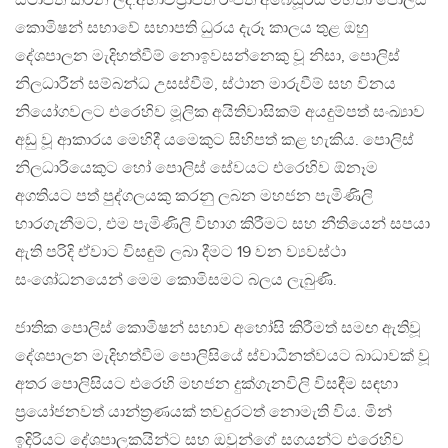
ස්ථාපිත කරන ලදී.අභාවප්‍රාප්ත රංජිත් අබේසූරිය මහතා පොලිස්
කොමිෂන් සභාවේ සභාපති ධුරය දැරූ කාලය තුළ ඔහු
දේශපාලන මැදිහත්වීම් නොඉවසන්නෙකු වූ නිසා, පොලිස්
නිලධාරීන් සම්බන්ධ උසස්වීම්, ස්ථාන මාරුවීම් සහ විනය
නියෝගවලට එරෙහිව මූලික අයිතිවාසිකම් අයදුම්පත් සංඛ්‍යාව
අඩු වූ ආකාරය මෙහිදී යමෙකුට සිහිපත් කළ හැකිය. පොලිස්
නිලධාරියෙකුට හෝ පොලිස් සේවයට එරෙහිව ඕනෑම
අගතියට පත් පුද්ගලයකු කරනු ලබන මහජන පැමිණිලි
භාරගැනීමට, එම පැමිණිලි විභාග කිරීමට සහ නීතියෙන් සපයා
ඇති පරිදි ඒවාට විසඳුම් ලබා දීමට 19 වන ව්‍යවස්ථා
සංශෝධනයෙන් මෙම කොමිසමට බලය ලැබුණි.
ජාතික පොලිස් කොමිෂන් සභාව අහෝසි කිරීමත් සමඟ ඇතිවූ
දේශපාලන මැදිහත්වීම පොලිසියේ ස්වාධීනත්වයට බාධාවක් වූ
අතර පොලිසියට එරෙහි මහජන දුක්ගැනවිලි විසඳීම සඳහා
ප්‍රයෝජනවත් යාන්ත්‍රණයක් තවදුරටත් නොමැති විය. මින්
ඉදිරියට දේශපාලකයින්ට සහ ඔවුන්ගේ සගයන්ට එරෙහිව