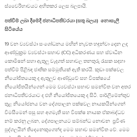
ස්වෛරීභාවයට අහිතකර ලෙස බලපායි.
පත්වීම් ලබා දීමේදී ජනාධිපතිවරයා (සතු බලය) නොසැලී
සිටියේය
19 වන ව්‍යවස්ථා සංශෝධනය මඟින් නැවත හඳුන්වා දෙන ලද
ආණ්ඩුක්‍රම ව්‍යවස්ථා සභාව (CC) අධිකරණය සහ ස්වාධීන
කොමිෂන් සභා ඇතුලු වැදගත් සභාවල තනතුරු රැසක සඳහා
පත්වීම් පිළිබඳ ජාතික සම්මුතියක් ඇති කරයි. කුඩා පක්ෂවල
නියෝජිතයෙකු ද ඇතුලුව ආණ්ඩුවේ සහ විපක්ෂයේ
නියෝජිතයින්ගෙන් මෙම ව්‍යවස්ථා සභාව සමන්විත වන අතර
ජනාධිපතිවරයාට ද එහි නියෝජිතයෙකු ද සිටී. පාර්ලිමේන්තුව
තුළ නියෝජනය වන දේශපාලන පක්ෂවල නායකයින්ගෙන්
විමසීමෙන් පසු සහ අගමැති සහ විපක්ෂ නායක ඒකාබද්ධව
නම් කරනු ලබන, දේශපාලනයට සම්බන්ධ නොවන ප්‍රවීණ
පුද්ගලයින් තිදෙනෙකුගෙන්ද මෙම සභාව සමන්විත වේ. මෙම