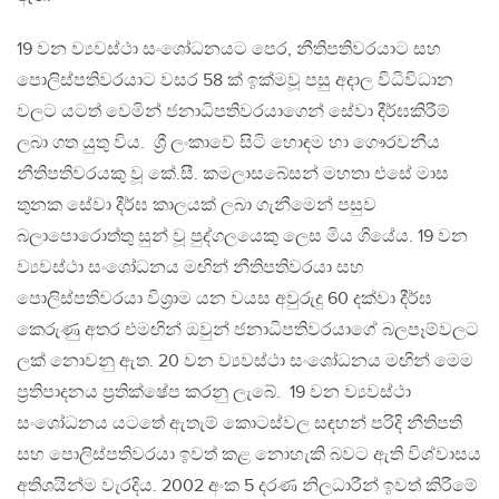
19 වන ව්‍යවස්ථා සංශෝධනයට පෙර, නීතිපතිවරයාට සහ
පොලිස්පතිවරයාට වසර 58 ක් ඉක්මවූ පසු අදාල විධිවිධාන
වලට යටත් වෙමින් ජනාධිපතිවරයාගෙන් සේවා දීර්ඝකිරීම්
ලබා ගත යුතු විය. ශ්‍රී ලංකාවේ සිටි හොඳම හා ගෞරවනීය
නීතිපතිවරයකු වූ කේ.සී. කමලාසබේසන් මහතා එසේ මාස
තුනක සේවා දීර්ඝ කාලයක් ලබා ගැනීමෙන් පසුව
බලාපොරොත්තු සුන් වූ පුද්ගලයෙකු ලෙස මිය ගියේය. 19 වන
ව්‍යවස්ථා සංශෝධනය මඟින් නීතිපතිවරයා සහ
පොලිස්පතිවරයා විශ්‍රාම යන වයස අවුරුදු 60 දක්වා දීර්ඝ
කෙරුණු අතර එමඟින් ඔවුන් ජනාධිපතිවරයාගේ බලපෑම්වලට
ලක් නොවනු ඇත. 20 වන ව්‍යවස්ථා සංශෝධනය මඟින් මෙම
ප්‍රතිපාදනය ප්‍රතික්ෂේප කරනු ලැබේ. 19 වන ව්‍යවස්ථා
සංශෝධනය යටතේ ඇතැම් කොටස්වල සඳහන් පරිදි නීතිපති
සහ පොලිස්පතිවරයා ඉවත් කළ නොහැකි බවට ඇති විශ්වාසය
අතිශයින්ම වැරදිය. 2002 අංක 5 දරණ නිලධාරීන් ඉවත් කිරීමේ