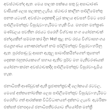
අවස්ථාවන්ද ඇත. මෙය පාලක පක්ෂය සතු වූ අසාධාරණ
වාසියක් ලෙස සලකනු ලැබීය. ස්ථාවර කාලීන පාර්ලිමේන්තු
පනත යටතේ, අවස්ථා දෙකකදී ධුර කාලය අවසන් වීමට පෙර
පාර්ලිමේන්තුව විසුරුවා හැරීමට හැකි විය. මහජන මන්ත්‍රණ
මණ්ඩලය පවතින රජයට එරෙහි විශ්වාස භංග යෝජනාවක්
ඡන්දයකින් සම්මත කර දින 14ක් තුළ නව රජය විශ්වාසභංගය
ජයග්‍රහණය නොකරන්නේ නම් පර්ලිම්න්තුව විසුරවා හරිනු
ඇත. පුරප්පාඩු වූ ආසන ඇතුලු සාමාජිකයින්ගෙන් තුනෙන්
දෙකක බහුතරයකගේ සහාය ඇතිව පූර්ව මහ මැතිවරණයක්
යෝජනා කරන අවස්ථාවකදීද පාර්ලිමේන්තුව විසුරවා දැමිය
හැක.
ජනාධිපති ආණ්ඩුවක් ඇති ප්‍රජාතන්ත්‍රවාදී ලෝකයේ රටවල,
මෙසේ අත්තනෝමතික ලෙස පාර්ලිමේන්තුව විසුරුවා හැරීමට
එරෙහිව ගත් ආරක්ෂක විධිවිධානයන් දක්නට ලැබේ. ඇමරිකා
එක්සත් ජනපදයේ ජනාධිපතිවරයාට නියෝජිත මන්ත්‍රී