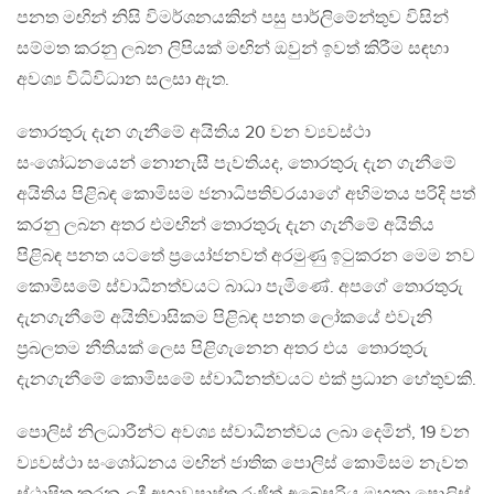
පනත මඟින් නිසි විමර්ශනයකින් පසු පාර්ලිමේන්තුව විසින්
සම්මත කරනු ලබන ලිපියක් මඟින් ඔවුන් ඉවත් කිරීම සඳහා
අවශ්‍ය විධිවිධාන සලසා ඇත.
තොරතුරු දැන ගැනීමේ අයිතිය 20 වන ව්‍යවස්ථා
සංශෝධනයෙන් නොනැසී පැවතියද, තොරතුරු දැන ගැනීමේ
අයිතිය පිළිබඳ කොමිසම ජනාධිපතිවරයාගේ අභිමතය පරිදි පත්
කරනු ලබන අතර එමඟින් තොරතුරු දැන ගැනීමේ අයිතිය
පිළිබඳ පනත යටතේ ප්‍රයෝජනවත් අරමුණු ඉටුකරන මෙම නව
කොමිසමේ ස්වාධීනත්වයට බාධා පැමිණේ. අපගේ තොරතුරු
දැනගැනීමේ අයිතිවාසිකම පිළිබඳ පනත ලෝකයේ එවැනි
ප්‍රබලතම නීතියක් ලෙස පිළිගැනෙන අතර එය තොරතුරු
දැනගැනීමේ කොමිසමේ ස්වාධීනත්වයට එක් ප්‍රධාන හේතුවකි.
පොලිස් නිලධාරීන්ට අවශ්‍ය ස්වාධීනත්වය ලබා දෙමින්, 19 වන
ව්‍යවස්ථා සංශෝධනය මඟින් ජාතික පොලිස් කොමිසම නැවත