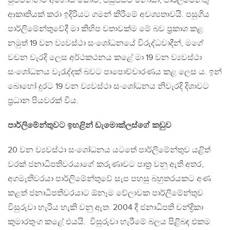
මුළුමනින්ම අහෝසි කොට, පසුපසට නොයා, පාර්ලිමේන්තු
ආකෘතියක් කරා ඉදිරියට ගමන් කිරීමේ අවශ්‍යතාවයි. පසුගිය
පාර්ලිමේන්තුවේදී මා කිහිප වතාවක්ම මේ බව ප්‍රකාශ කළ
නමුත් 19 වන ව්‍යවස්ථා සංශෝධනයේ විරුද්ධවාදීන්, මගේ
වචන වැරදි ලෙස අර්ථකථනය කළේ මා 19 වන ව්‍යවස්ථා
සංශෝධනය වැරැද්දක් බවට පාපොච්චාරණය කළ ලෙස ය. ඉන්
බොහෝ දුරට 19 වන ව්‍යවස්ථා සංශෝධනය නිවැරදි දිශාවට
ප්‍රධාන පියවරක් විය.
පාර්ලිමේන්තුවට ඉහළින් ඩැමොක්ලස්ගේ කඩුව
20 වන ව්‍යවස්ථා සංශෝධනය යටතේ පාර්ලිමේන්තුව යළිත්
වරක් ජනාධිපතිවරයාගේ කරුණාවට පාත්‍ර වනු ඇති අතර,
අගමැතිවරයා පාර්ලිමේන්තුවේ සැප පහසු බහුතරයකට අණ
කළත් ජනාධිපතිවරයාට ඕනෑම වේලාවක පාර්ලිමේන්තුව
විසුරුවා හැරිය හැකි වනු ඇත. 2004 දී ජනාධිපති චන්ද්‍රිකා
කුමාරතුංග කළේ එයයි. විසුරුවා හැරීමේ බලය පිළිබඳ එකම