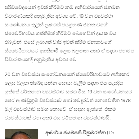
පරිච්චේදයෙන් ඉවත් කිරීමට නම් අනිවාර්යෙන් ජනමත
විචාරණයකදී අනුමැතිය අවශ්‍ය වේ. 19 වන ව්‍යවස්ථා
සංශෝධනය තුළින් ලබාගත් ජයග්‍රහණ ජනතාවගේ
ස්වෛරීභාවය ශක්තිමත් කිරීමට බෙහෙවින් දායක විය.
එබැවින්, එසේ ලබාගත් වාසි ඉවත් කිරීම ජනතාවගේ
ස්වෛරීභාවයට අගතිගාමී ලෙස බලපාන අතර ඒ සඳහා ජනමත
විචාරණයකදී අනුමැතිය අවශ්‍ය වේ.
20 වන ව්‍යවස්ථා සංශෝධනයෙන් ස්වෛරීභාවයට අහිතකර
ලෙස බලපා තිබේද යන්න සොයා බැලීම සඳහා එය සැසඳිය
යුත්තේ වර්තමාන ව්‍යවස්ථාව සමග මිස, 19 වන සංශෝධනයට
පෙර ආණ්ඩුක්‍රම ව්‍යවස්ථාව හෝ තවදුරටත් නොපවතින 1978
මුල් ව්‍යවස්ථාව සමඟ නොවේ. ඒ සඳහා ඇත්තේ එකම
ව්‍යවස්ථාවක් වන අතර එය වර්තමාන ව්‍යවස්ථාවයි.
ආචාර්ය ජයම්පති වික්‍රමරත්න
| Dr.