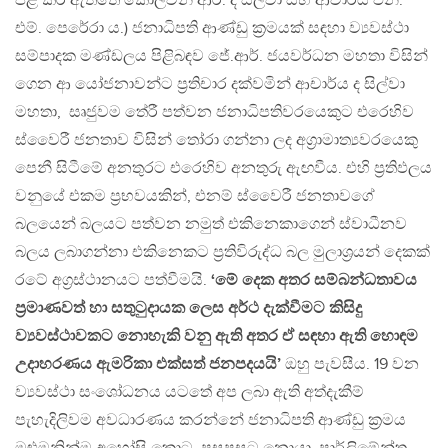
පළ කර ඇත්තේ කොල්වින් ආර්. ද සිල්වා සහ ආචාර්ය එන්.
එම්. පෙරේරා ය.) ජනාධිපති ආණ්ඩු ක්‍රමයක් සඳහා ව්‍යවස්ථා
සම්පාදක මණ්ඩලය පිළිබඳව ජේ.ආර්. ජයවර්ධන මහතා විසින්
ගෙන ආ යෝජනාවන්ට ප්‍රතිචාර දක්වමින් ආචාර්ය ද සිල්වා
මහතා, සෘජුවම තේරී පත්වන ජනාධිපතිවරයෙකුට එරෙහිව
ස්වෛරී ජනතාව විසින් තෝරා ගන්නා ලද අග්‍රාමාත්‍යවරයෙකු
පෙනී සිටීමේ අනතුරට එරෙහිව අනතුරු ඇඟවීය. එහි ප්‍රතිඵලය
වනුයේ එකම ප්‍රභවයකින්, එනම් ස්වෛරී ජනතාවගේ
බලයෙන් බලයට පත්වන නමුත් එකිනෙකාගෙන් ස්වාධීනව
බලය ලබාගන්නා එකිනෙකට ප්‍රතිවිරුද්ධ බල මුලාශ්‍රයන් දෙකක්
රටේ අග්‍රස්ථානයට පත්වීමයි.
‘මේ දෙක අතර සම්බන්ධතාවය
ප්‍රමාණවත් හා සතුටුදායක ලෙස අර්ථ දැක්වීමට කිසිදු
ව්‍යවස්ථාවකට නොහැකි වනු ඇති අතර ඒ සඳහා ඇති හොඳම
උදාහරණය ඇමරිකා එක්සත් ජනපදයයි’
ඔහු පැවසීය. 19 වන
ව්‍යවස්ථා සංශෝධනය යටතේ අප ලබා ඇති අත්දැකීම්
පැහැදිලිවම අවධාරණය කරන්නේ ජනාධිපති ආණ්ඩු ක්‍රමය