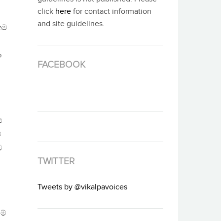
click
here
for contact information
and site guidelines.
තම
ා
FACEBOOK
.
ය
්
ට
TWITTER
Tweets by @vikalpavoices
ම්