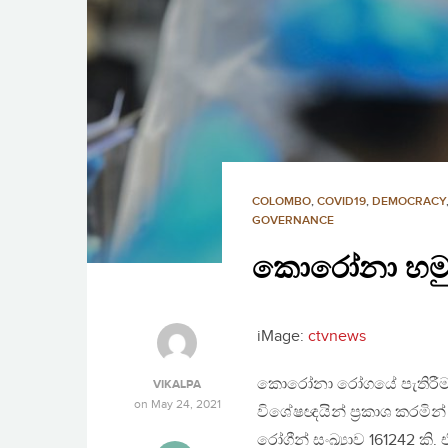
COLOMBO
,
COVID19
,
DEMOCRACY
GOVERNANCE
කොරෝනා හමුව
iMage:
ctvnews
කොරෝනා රෝගයේ පැතිරීම ජූ
VIKALPA
on
May 24, 2021
විශේෂඥයින් ප්‍රකාශ කරමින
රෝගීන් සංඛ්‍යාව 161242 