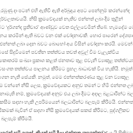
ණු දා පටන් එහි ඇතිවී ඇති අර්බුදය අපට පෙන්නුම් කරන්නේද
 දුර්වලතාවයයි. නිසි ක්‍රමවේදයක් නැතිව එන්නත් ලබා දීම තුළින්
 ‘දුර්ගන්ද ප්‍රතිචාර’ ආණ්ඩුව වෙත එල්ලවෙමින් තිබේ. හැමදේම ම
නය කරමින් ඇති බවට වන එක් චෝදනාවකි. හොර පාරෙන් දේශප
 එන්නත් ලබා දෙන බවට බොහෝ අය විසින් චෝදනා කරයි. මෙවන්
ේ සිදුවීමෙන් පවතින තත්ත්වය තවත් අවුල් වීම වැලැක්විය
ොතරම් සංඛ්‍යා ප්‍රකාශ කළත් ජනතාව තුළ එවැනි ව්‍යාකූළ තත්ත්වය
ංගත තත්ත්වය පාලනය කිරීමට ප්‍රභල බාධාවක් විය හැකියි. නමුත්
 ගෙන නැති සේයකි. නමුත්, මෙම එන්නත්කරණය තුළ වන ව්‍යාකූල
ම වන්නේ නිසි ලෙස, ක්‍රමවේදයකට අනුව තමන් ට හිමි එන්නත ල
් නොමැති නම්, ක්‍රමවේදයක් අනුව එය ලබා දීමට අදාල බළධාරීන්ට බ
 සැකසීම සදහා හැකි උපරිමයෙන් බලධාරින්ට බලපෑම් කිරීමයි. එන්න
ිකමක් බැවින් ඒ සදහා නිසි ක්‍රමවේදයක් සකස් කිරීමට, පුද්ගලිකව
බලපැම් කිරීමයි.