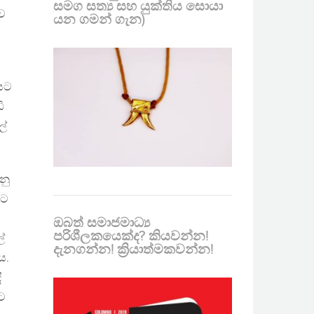
සමග සත්‍ය සහ යුක්තිය සොයා
ාව
යන ගමන් ගැන)
වයට
ි
ල්
නු
රට
ඔබත් සමාජමාධ්‍ය
පරිශීලකයෙක්ද? කියවන්න!
ේ
දැනගන්න! ක්‍රියාත්මකවන්න!
ය.
ී
ඇට