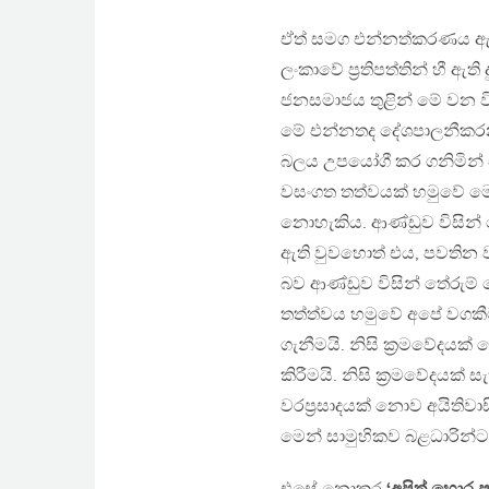
ඒත් සමග එන්නත්කරණය ඇරඹු
ලංකාවේ ප්‍රතිපත්තින් හී ඇති
ජනසමාජය තුළින් මේ වන විට
මේ එන්නතද දේශපාලනීකර
බලය උපයෝගී කර ගනිමින්
වසංගත තත්වයක් හමුවේ මෙස
නොහැකිය. ආණ්ඩුව විසින් ක
ඇති වුවහොත් එය, පවතින වස
බව ආණ්ඩුව විසින් තේරුම්
තත්ත්වය හමුවේ අපේ වගකී
ගැනීමයි. නිසි ක්‍රමවේදයක
කිරීමයි. නිසි ක්‍රමවේදයක්
වරප්‍රසාදයක් නොව අයිතිවාස
මෙන් සාමුහිකව බළධාරින්ට 