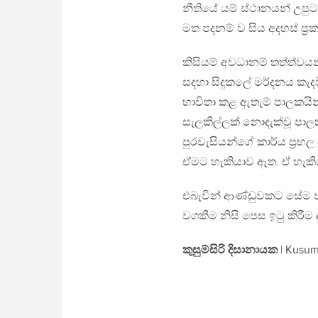
නීතියේ යම් ස්ථානයන් උපුටා
මත පදනම් ව සිය අදහස් ප්‍ර
කිසියම් අවධානම් තත්ත්වය
සදහා සිදුකලේ මර්දනය කැ
භාවිතා කළ ඇතැම් පාලකයින් 
සැලකිල්ලක් නොදැක්වූ පාලකය
පුරවැසියන්ගේ කාර්ය ප්‍ර
ඒමට හැකියාව ඇත. ඒ හැකිය
එබැවින් ආණ්ඩුවකට සේම ජ
වගකීම නිසි පෙස ඉටු කිරීම
කුසුම්සිරි දිසානායක
| Kusum