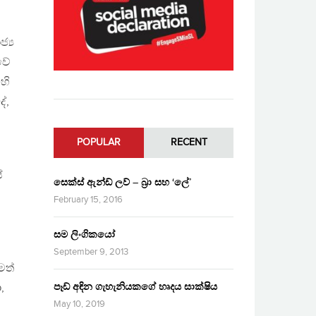
්‍ය
වේ
හි
ේ,
POPULAR
RECENT
්
සෙක්ස් ඇන්ඩ් ලව් – බ්‍රා සහ ‘ලේ’
February 15, 2016
සම ලිංගිකයෝ
September 9, 2013
මත්
පෑඩ් අඳින ගැහැනියකගේ හෘදය සාක්ෂිය
,
May 10, 2019