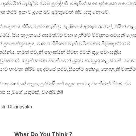
 දක්වමින් මැඩලීම ජම්ම පුරුද්දකි. එබැවින් සත්‍ය දත්ත සහ තොරතුර
කාශ කිරීම ඉතා වැදගත් බව අමුතුවෙන් කිව යුතු නොවේ.
න් පාලනය කිරීමට නොහැකි වූ ලෝකයේ ඇතැම් රටවල්, එයින් ගැල
දවීමයි. සිය පාලනයේ අසමත්බව වසා ගැනීමට මර්දනය අවියක් ලෙ
ප්‍රජාතන්ත්‍රවාදය, මානව හිමිකම් වැනි වටිනාකම් පිළිබද ඒ තරම්
ින්ය. නමුත් එවැනි පාලකයින් සිටින රටක් තුළ පවා සක්‍රීය
භල වුවහොත්, ඔවුන් සමාජ වගකීමෙන් යුතුව කටයුතු කළහොත් ‘ගොඩ
ාව භාවිතා කිරීම අද දවසේ පුරවැසියන්ට අත්හළ නොහැකි වගකීම
නසමාජයක් ලෙස, පුරවැසියන් ලෙස අපට ද වගකීමක් තිබේ. එම
 අප සැමගේ යුතුමකි. වගකීමකි!!
siri Disanayaka
What Do You Think ?