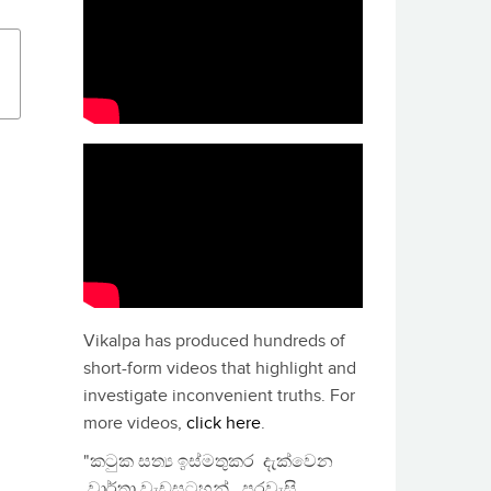
Vikalpa has produced hundreds of
short-form videos that highlight and
investigate inconvenient truths. For
more videos,
click here
.
"කටුක සත්‍ය ඉස්මතුකර දැක්වෙන
වාර්තා වැඩසටහන්, පුරවැසි