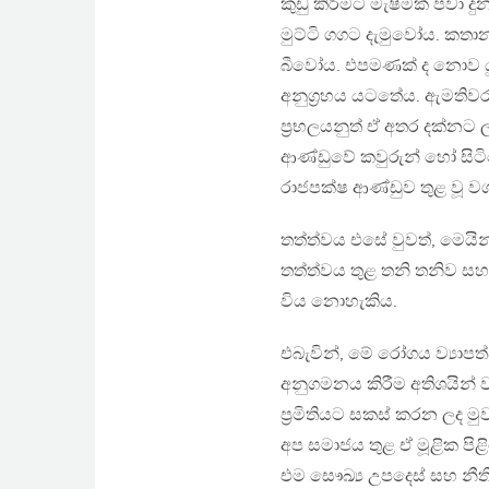
කුඩු කිරිමට මැෂිමක් පවා 
මුට්ටි ගගට දැමුවෝය. කතා
බීවෝය. එපමණක් ද නොව යු
අනුග්‍රහය යටතේය. ඇමතිව
ප්‍රභලයනුත් ඒ අතර දක්නට
ආණ්ඩුවේ කවුරුන් හෝ සිටි
රාජපක්ෂ ආණ්ඩුව තුළ වූ වග
තත්ත්වය එසේ වුවත්, මෙයින
තත්ත්වය තුළ තනි තනිව ස
විය නොහැකිය.
එබැවින්, මේ රෝගය ව්‍යාපත්ව
අනුගමනය කිරීම අතිශයින
ප්‍රමිතියට සකස් කරන ලද 
අප සමාජය තුළ ඒ මූළික පි
එම සෞඛ්‍ය උපදෙස් සහ නීත