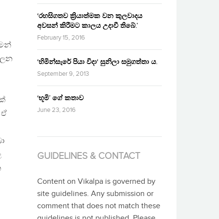
‘රහසිගතව ක්‍රියාත්මක වන කුලවාදය
අවසන් කිරීමට කාලය උදාවී තිබේ.’
February 15, 2016
ෙන්
ාලන
‘හිමින්සැරේ පියා විදා‘ සුනිලා සමුගත්තා ය.
September 9, 2013
‘භූමි’ ගේ කතාව
ක්
June 23, 2016
 ඒ
බා
ල
GUIDELINES & CONTACT
ත
Content on Vikalpa is governed by
site guidelines. Any submission or
comment that does not match these
guidelines is not published. Please