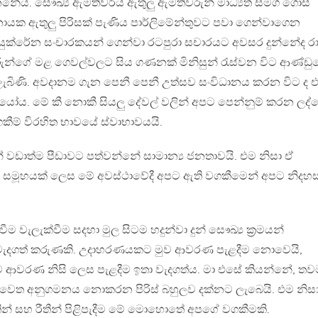
දුනනේය. සෞඛ්‍ය ඇමතිවරිය ඇතුලු ඇමතිවරුන් මාධ්‍යත් සමග ගොස්
නායක ඇතුලු පිරිසක් පැණිය පාර්ලිමේන්තුවට පවා ගෙන්වාගෙන
ක්රේන සංචාරකයන් ගෙන්වා රටපුරා සචාරයට අවසර දුන්නේද රාජ
රුන්ගේ මළ ගෙවල්වලට සිය ගණනක් මිනිසුන් රැස්වන විට ආණ්ඩු
 ලැබිණි. අවදානම ගැන පෙනී පෙනී උත්සව සංවිධානය කරන විට ද එ
යෝය. මේ කී නොකී සියලු දේවල් වලින් අපට පෙන්නුම් කරන ලද්ද
කීම් විරහිත භාවයේ ස්වාභාවයයි.
් වඩාත්ම පීඩාවට පත්වන්නේ සාමාන්‍ය ජනතාවයි. එම නිසා ඒ
හ සමූහයක් ලෙස මේ අවස්ථාවේදී අපට ඇති වගකීමෙන් අපට නිදහස
ීම වැලැක්වීම සදහා මුල සිටම හදුන්වා දුන් සෞඛ්‍ය ක්‍රමයන්
් වැදගත් කරුණකි. උදාහරණයකට මුව ආවරණ පැළදීම නොවෙයි,
මුව ආවරණ නිසි ලෙස පැළදීම ඉතා වැදගත්ය. මා එසේ කියන්නේ, තව
ළිවෙත අනුගමනය නොකරන පිරිස් බහුලව දක්නට ලැබෙයි. එම නිසා
ින් සහ රීතීන් පිළිපැදීම මේ මොහොතේ අපගේ වගකීමකි.