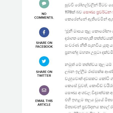
සුවවි රෝහල්වලින් පිටව ගො
1178ක් බව
සෞඛ්‍ය ප්‍රවර්ධන
NO
COMMENTS
.
කෙරෙන්නේ ඇතිවෙමින් ඇති
‘ජූනි මාසය තුළ කොරෝනා රෝ
දරාගත නොහැකි තත්ත්වයක් 
SHARE ON
සංචරණ නීති පැනවිය යුතු 
FACEBOOK
ප්‍රනාන්දු මහතා උපුටා දක්වම
නමුත් මේ තත්ත්වය තුල යම
ලබන ඉල්ලීම රාජපක්ෂ ආණ්
SHARE ON
TWITTER
වැහුවොත් දවසකට කෝටි ගානක්
කෙසේ වුවත්, කොවිඩ් වයිරස
සෞඛ්‍ය අංශවල විද්‍යාත්
එහි ඉහළම තලය වූයේ මිත්‍ය
EMAIL THIS
ARTICLE
මිත්‍යාවන් ප්‍රවර්දනය කලේ