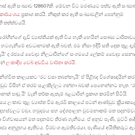
ස් ඇති සංඛ්‍යාව 128607කි. මේවන විට මරණයට පත්ව ඇති සංඛ්‍ය
 කාර්යංශය
ප්‍රකාශ කරයි. නිකුත් කර ඇති සංඛ්‍යාවලින් පෙන්නුම්
 තත්ත්වයයි.
ගීන්ගේ දැඩි ව්‍යාප්තියක් ඇති විය හැකි හෙයින් සෞඛ්‍ය ධාරිතා
හටගැනීමේ අවධානමක් ඇති බවත්, එම නිසා ඉදිරි සති දෙක තුළ දැඩ
යැයි’ ද රජයේ වෛද්‍ය නිලධාරීන්ගේ සංගමයේ ලේකම් වෛද්‍ය සෙනා
ින්
ලංකාදීප වෙබ් අඩවිය වාර්තා කරයි.
් නිශ්චිත කාලයකට ‘රට වසා තබන්නැයි’ ඒ පිළිබද විශේෂඥයින් කර
ඩුව විසින් ඒ තරම් සැලකිල්ලට ගන්නා බවක් පෙනෙන්නට නැත. ‘
 පාඩු යි’ වැනි තර්ක ඇතැම් බළධාරින් ප්‍රකාශ කරමින් සිටියි.
ය ලංකාව තුළ ව්‍යාප්ත වීම ඇරඹි කාලයේ පටන් ආණ්ඩුව ක්‍රියාකල
මක අදහස්වලට වඩා, හමුදමය සහ දේශපාලන වුවමනාකම් මත පදනම්ව
ා විශ්වාසයන් මත පදනම්ව තීරණ ගැනීමය. ඒ අනුව පැණි, මුට්ටි ආද
 රාජ්‍ය අනුග්‍රහය ඇතිවය. වීරවංශ ඇමතිවරයා, පැණියේ අයිතිකරුට 