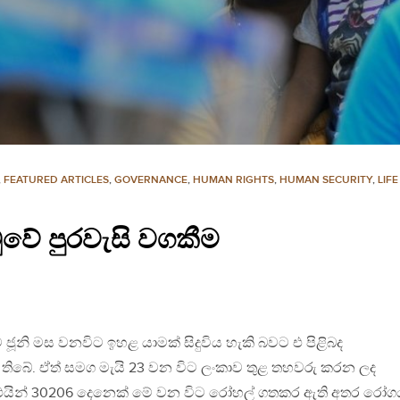
,
FEATURED ARTICLES
,
GOVERNANCE
,
HUMAN RIGHTS
,
HUMAN SECURITY
,
LIFE
ේ පුරවැසි වගකීම
නි මස වනවිට ඉහළ යාමක් සිදුවිය හැකි බවට එ පිළිබද
් තිබේ. ඒත් සමග මැයි 23 වන විට ලංකාව තුළ තහවරු කරන ලද
කි. එයින් 30206 දෙනෙක් මේ වන විට රෝහල් ගතකර ඇති අතර රෝග