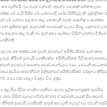
පාරෙන් හරි ගොස්, කීයක් හරි දීලා එන්නත ගහගන්නවා’
යැයි සීතිමම
ධ කර ගැනීමයි. එය එසේ වන්නේ, තමන්ට පමණක් එන්නත ලබා
්ෂා වේ යැයි සිතිම මේ රෝගයේදී මෝඩ සිතිවිල්ලකි. පුද්ගලිකව 
ෙන් මේ රෝගය පාලනය කළ නොහැනි බවත්, සාමුහික ව ආරක්ෂා
වන ප්‍රතිකාර ක්‍රම සමුහයක්/ සමාජයක් ලෙසට සියලු දෙනාටම ලබ
 පාලනය කළ හැකි බව දැන් අපට ලෝකය විසින් පෙන්වා දී තිබේ
වගකීමකි.
රුණු වසංගත තත්ත්වයක වුවත්, තමන්ගේ අයිතිවාසිකම් ගැන කතා
ලපැම් කිරීමත් පුරවැසි වගකීමක්ය. අයිතිවාසිකම් පිළිබද අවශ්‍යතාව
වන්නේ සමාජයේ සාමාන්‍ය අවස්ථාවන්වලට වඩා, මෙවැනි අවධානම
තය දඩමීමා කරගනිමින් මිනිසුන්ගේ අයිතිවාසිකම් මර්දනය කිරීම
, එයට එක හෙළා විරුද්ධ විය යුතුය.
තුළ සිය ජීවිත පවත්වා ගැනීමට අවශ්‍ය මූළික පහසුකම් සැපයීම
 රාජ්‍ය විසින් පැහැර හරින්නේ නම් ඒ සම්බන්ධයෙන් සිය අදහස්,
ිරීමත් පුරවැසි වගකීමකි. නමුත් අප වැනි රටවල් වල එවැනි මතුවී