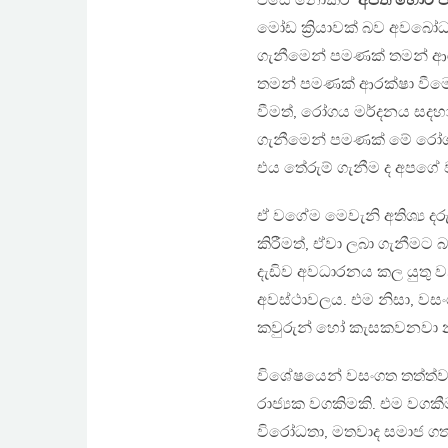
එසේ නොකර
‘අපිත් හොර 
මෝඩ ක්‍රියාවක් බව අවබෝ
ගැනීමෙන් පමණක් තමන් ආරක
තමන් පමණක් ආරක්ෂා වීම
වීමත්, රෝගය මර්දනය සදහා 
ගැනීමෙන් පමණක් මේ රෝගය
එය තේරුම් ගැනීම ද අපගේ 
ඒ වගේම මෙවැනි අතිශ්‍ය ද
කිරීමත්, ඒවා ලබා ගැනීමට බ
දැඩිව අවධාරනය කල යුතු 
අවස්ථාවලය. එම නිසා, වසංග
කවුරුන් හෝ කැසකවනවා නම්
විශේෂයෙන් වසංගත තත්ත්වය 
රාජ්‍යක වගකිමකි. එම වගකීම
විරෝධතා, මතවාද සමාජ ගත ක