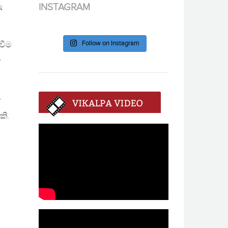
ු
INSTAGRAM
Follow on Instagram
වීම
ස
’
කි.