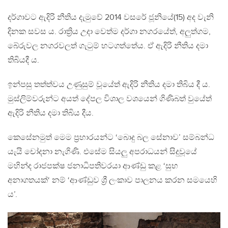
දර්ගාවට ඇදිරි නීතිය දැමුවේ 2014 වසරේ ජූනියේ(15) අද වැනි
දිනක සවස ය. රාත්‍රිය උදා වෙත්ම දර්ගා නගරයේත්, අලුත්ගම,
බේරුවල නගරවලත් ගැටුම් හටගත්තේය. ඒ ඇදිරි නීතිය දමා
තිබියදී ය.
ඉන්පසු තත්ත්වය උණුසුම් වූයේත් ඇදිරි නීතිය දමා තිබිය දී ය.
මුස්ලිම්වරුන්ට අයත් දේපල විශාල වශයෙන් ගිණිබත් වුයේත්
ඇදිරි නීතිය දමා තිබිය දීය.
කෙසේනමුත් මෙම ප්‍රහාරයන්ට ‘බොදු බල සේනාව’ සම්බන්ධ
යැයි චෝදනා නැගිණි. එසේම සියලු අපරාධයන් සිදුවූයේ
මහින්ද රාජපක්ෂ ජනාධිපතිවරයා ආණ්ඩු කළ ‘සුභ
අනාගතයක්‘ නම් ‘ආණ්ඩුව ශ්‍රී ලංකාව පාලනය කරන සමයෙහි
ය’.