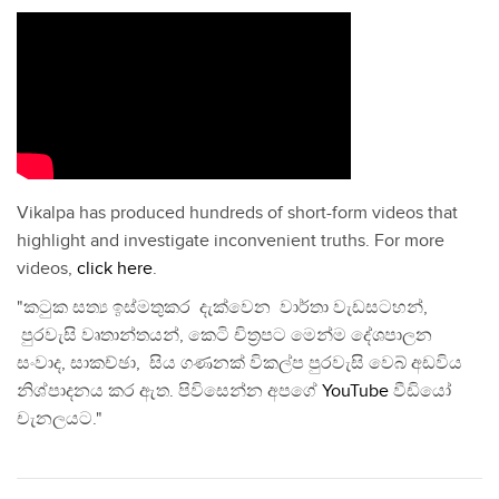
Vikalpa has produced hundreds of short-form videos that
highlight and investigate inconvenient truths. For more
videos,
click here
.
"කටුක සත්‍ය ඉස්මතුකර දැක්වෙන වාර්තා වැඩසටහන්,
පුරවැසි වෘතාන්තයන්, කෙටි චිත්‍රපට මෙන්ම දේශපාලන
සංවාද, සාකච්ඡා, සිය ගණනක් විකල්ප පුරවැසි වෙබ් අඩවිය
නිශ්පාදනය කර ඇත. පිවිසෙන්න අපගේ
YouTube
වීඩියෝ
චැනලයට."