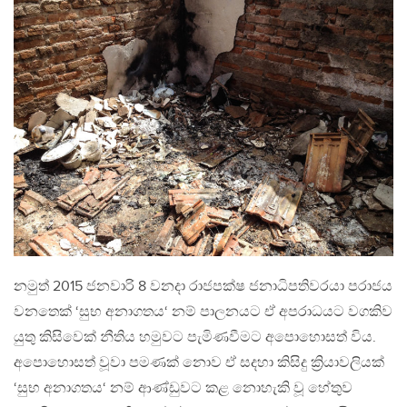
නමුත් 2015 ජනවාරි 8 වනදා රාජපක්ෂ ජනාධිපතිවරයා පරාජය
වනතෙක් ‘සුභ අනාගතය‘ නම් පාලනයට ඒ අපරාධයට වගකිව
යුතු කිසිවෙක් නීතිය හමුවට පැමිණවීමට අපොහොසත් විය.
අපොහොසත් වූවා පමණක් නොව ඒ සදහා කිසිදු ක්‍රියාවලියක්
‘සුභ අනාගතය‘ නම් ආණ්ඩුවට කළ නොහැකි වූ හේතුව