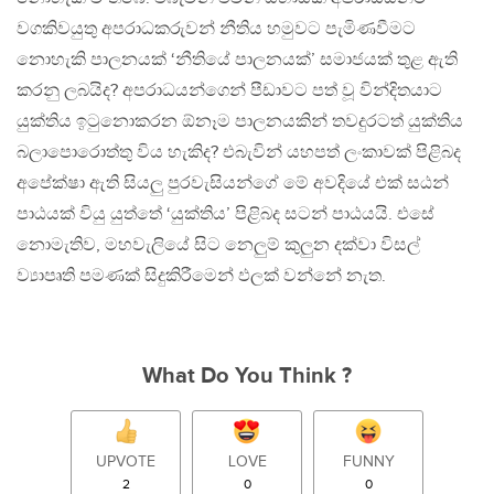
වගකිවයුතු අපරාධකරුවන් නීතිය හමුවට පැමිණවීමට
නොහැකි පාලනයක් ‘නීතියේ පාලනයක්’ සමාජයක් තුළ ඇති
කරනු ලබයිද? අපරාධයන්ගෙන් පීඩාවට පත් වූ වින්දිතයාට
යුක්තිය ඉටුනොකරන ඕනෑම පාලනයකින් තවදුරටත් යුක්තිය
බලාපොරොත්තු විය හැකිද? එබැවින් යහපත් ලංකාවක් පිළිබද
අපේක්ෂා ඇති සියලු පුරවැසියන්ගේ මේ අවදියේ එක් සඨන්
පාඨයක් වියු යුත්තේ ‘යුක්තිය’ පිළිබද සටන් පාඨයයි. එසේ
නොමැතිව, මහවැලියේ සිට නෙලුම් කුලුන දක්වා විසල්
ව්‍යාපෘති පමණක් සිදුකිරීමෙන් ඵලක් වන්නේ නැත.
What Do You Think ?
UPVOTE
LOVE
FUNNY
2
0
0