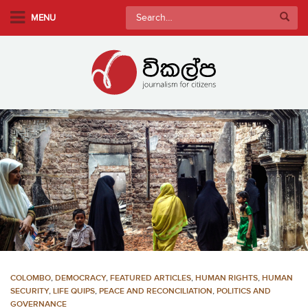
S
Search
MENU
k
for:
i
p
t
o
m
a
i
n
c
o
n
t
e
n
COLOMBO
,
DEMOCRACY
,
FEATURED ARTICLES
,
HUMAN RIGHTS
,
HUMAN
t
SECURITY
,
LIFE QUIPS
,
PEACE AND RECONCILIATION
,
POLITICS AND
GOVERNANCE