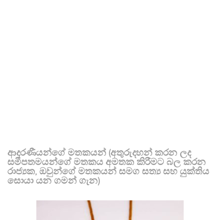
ආදරණීයන්ගේ මතකයන් (අතුරුදහන් කරන ලද
සමීපතමයන්ගේ මතකය අමතක කිරීමට බල කරන
රාජ්‍යක, ඔවුන්ගේ මතකයන් සමග සත්‍ය සහ යුක්තිය
සොයා යන ගමන් ගැන)