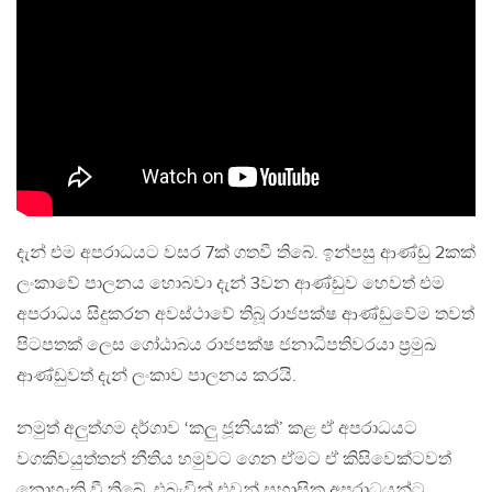
දැන් එම අපරාධයට වසර 7ක් ගතවී තිබේ. ඉන්පසු ආණ්ඩු 2කක්
ලංකාවේ පාලනය හොබවා දැන් 3වන ආණ්ඩුව හෙවත් එම
අපරාධය සිදුකරන අවස්ථාවේ තිබූ රාජපක්ෂ ආණ්ඩුවේම තවත්
පිටපතක් ලෙස ගෝඨාබය රාජපක්ෂ ජනාධිපතිවරයා ප්‍රමුඛ
ආණ්ඩුවත් දැන් ලංකාව පාලනය කරයි.
නමුත් අලුත්ගම දර්ගාව ‘කලු ජූනියක්’ කළ ඒ අපරාධයට
වගකිවයුත්තන් නීතිය හමුවට ගෙන ඒමට ඒ කිසිවෙක්ටවත්
නොහැකි වී තිබේ. එබැවින් එවන් සහාසික අපරාධයන්ට