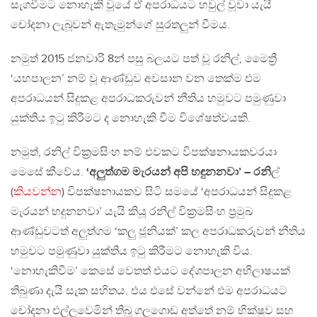
සැගවීමට නොහැකි වූයේ ඒ අපරාධයට හවුල් වූවා යැයි
චෝදනා ලැබූවන් ඇතැමුන්ගේ සුරතලුන් වීමය.
නමුත් 2015 ජනවාරි 8න් පසු බලයට පත් වූ රනිල්, මෛත්‍රී
‘යහපාලන’ නම් වූ ආණ්ඩුව අවසාන වන තෙක්ම එම
අපරාධයන් සිදුකළ අපරාධකරුවන් නීතිය හමුවට පමුණුවා
යුක්තිය ඉටු කිරීමට ද නොහැකි වීම විශේෂත්වයකි.
නමුත්, රනිල් වික්‍රමසිංහ නම් එවකට විපක්ෂනායකවරයා
මෙසේ කීවේය.
‘අලුත්ගම මැරයන් අපි හඳුනනවා’ – රනි
ල්
(
කියවන්න
) විපක්ෂනායකව සිටි සමයේ ‘අපරාධයන් සිදුකළ
මැරයන් හදුනනවා’ යැයි කියූ රනිල් වික්‍රමසිංහ ප්‍රමුඛ
ආණ්ඩුවටත් අලුත්ගම ‘කලු ජූනියක්’ කල අපරාධකරුවන් නීතිය
හමුවට පමුණුවා යුක්තිය ඉටු කිරීමට නොහැකි විය.
‘නොහැකිවීම’ කෙසේ වෙතත් එයට දේශපාලන අභිලාෂයක්
තිබුණා දැයි සැක සහිතය. එය එසේ වන්නේ එම අපරාධයට
චෝදනා එල්ලවෙමින් තිබූ ගලගොඩ අත්තේ නම් භික්ෂුව සහ