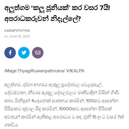
අලුත්ගම ‘කලු ජූනියක්’ කර වසර 7යි!
අපරාධකරුවන් නිදැල්ලේ?
KARAPOTHTHA
on
June 15, 2021
iMage:ThyagiRuwanpathirana/ VIKALPA
අලුත්ගම, දර්ගා නගරය ඇතුලු ප්‍රදේශවල වෙළදසැල්,
දේවස්ථාන, නිවාස ඇතුලු දේපලවලට ජාතිවාදීන් විසින් ගිණි
තබා, මිනිසුන් 4දෙනෙක් ඝාතනය කරමින්, 100කට ආසන්න
පිරිසකට තුවාල සිදු කරමින්, 10000කට ආසන්න පිරිසක්
අවතැන් කරමින් ඇතිකළ අපරාධය ට අද, ජූනි 15 දා ට වසර 7ක්
ගතවිය.