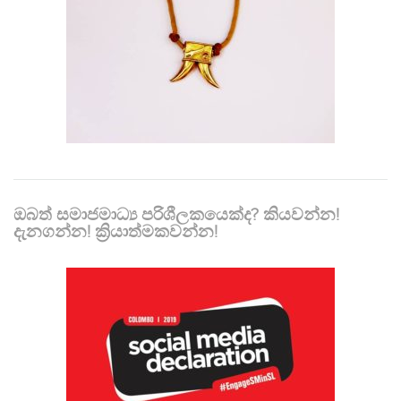
ඔබත් සමාජමාධ්‍ය පරිශීලකයෙක්ද? කියවන්න!
දැනගන්න! ක්‍රියාත්මකවන්න!