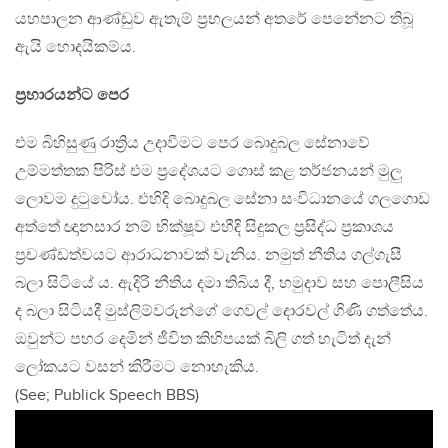
යහපාලන ආණ්ඩුව ඇතැම් ප්‍රභලයන් අතරේ පෙනේනට තිබූ
ඇයි හොදයිකම්ය.
ප්‍රහාරයන්ට පෙර
එම බිහිසුණු රාත්‍රිය උදාවීමට පෙර බොදුබල සේනාවේ
උම්මත්තක පිරිස් එම ප්‍රදේශයට ගොස් කළ තර්ජනයන් මුලු
ලොවම දුටුවෝය. එහිදි බොදුබල සේනා සංවිධානයේ ගලගොඩ
අත්තේ ඥානසාර නම් භික්ෂූව එහීදි සිදුකල ප්‍රසිද්ධ ප්‍රකාශය
ප්‍රචණ්ඩත්වයට ආරාධනාවක් වැනිය. නමුත් නීතිය ගල්ගැසී
බලා සිටියේ ය. ඇදිරි නීතිය දමා තිබිය දී, හමුදාව සහ පොලීසිය
ද බලා සිටියදී මුස්ලිම්වරුන්ගේ ගෙවල් දොරවල් ගිණි ගත්තේය.
ඔවුන්ට පහර දෙමින් ජීවිත කිහිපයක් බිලි ගත් හැටිත් දැන්
ලෝකයට වසන් කිරීමට නොහැකිය.
(See; Publick Speech BBS)