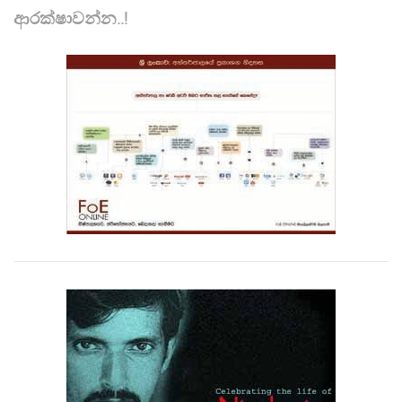
ආරක්ෂාවන්න..!