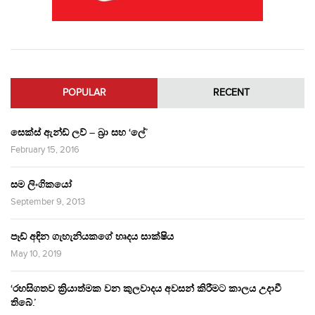
POPULAR
RECENT
සෙක්ස් ඇන්ඩ් ලව් – බ්‍රා සහ ‘ලේ’
February 15, 2016
සම ලිංගිකයෝ
September 9, 2013
පෑඩ් අඳින ගැහැනියකගේ හෘදය සාක්ෂිය
May 10, 2019
‘රහසිගතව ක්‍රියාත්මක වන කුලවාදය අවසන් කිරීමට කාලය උදාවී
තිබේ.’