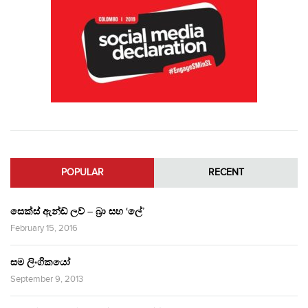
POPULAR
RECENT
සෙක්ස් ඇන්ඩ් ලව් – බ්‍රා සහ ‘ලේ’
February 15, 2016
සම ලිංගිකයෝ
September 9, 2013