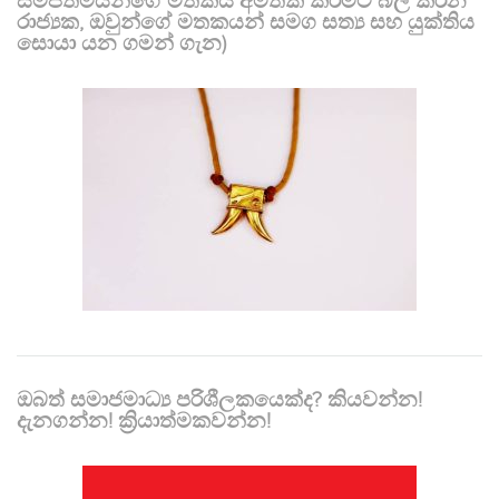
සමීපතමයන්ගේ මතකය අමතක කිරීමට බල කරන
රාජ්‍යක, ඔවුන්ගේ මතකයන් සමග සත්‍ය සහ යුක්තිය
සොයා යන ගමන් ගැන)
ඔබත් සමාජමාධ්‍ය පරිශීලකයෙක්ද? කියවන්න!
දැනගන්න! ක්‍රියාත්මකවන්න!