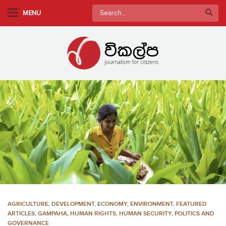
S
Search
MENU
k
for:
i
p
t
o
m
a
i
n
c
o
n
t
e
n
AGRICULTURE
,
DEVELOPMENT, ECONOMY
,
ENVIRONMENT
,
FEATURED
t
ARTICLES
,
GAMPAHA
,
HUMAN RIGHTS
,
HUMAN SECURITY
,
POLITICS AND
GOVERNANCE