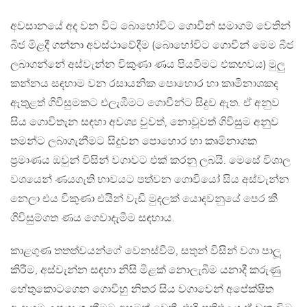
අවසානයේ අද වන විට බොහෝවිට ගොවීන් සමාගම් වෙතින්
බීජ මිළදී ගන්නා අවස්ථාවේදීම (බොහෝවිට ගොවීන් මෙම බීජ
ලබාගන්නේ අස්වැන්න විකුණා ණය පියවීමට එකඟවය) මුලු
කන්නය සඳහාම වන රසායනික පොහොර හා කෘමිනාශකද
ඇතුළත් ගිවිසුමකට එලැඹීමට ගොවීන්ට සිදුව ඇත. ඒ අනුව
සිය ගොවිතැන සඳහා අවශ්‍ය වුවත්, නොවූවත් ගිවිසුම අනුව
තමන්ට ලබාගැනීමට සිදුවන පොහොර හා කෘමිනාශක
ප්‍රමාණය ඔවුන් විසින් වගාවට එක් කරනු ලබයි. මෙසේ විශාල
වශයෙන් ණයගැති භාවයට පත්වන ගොවියෝ සිය අස්වැන්න
නෙලා එය විකුණා එයින් වැඩි මුදලක් යොදවනුයේ පෙර කී
ගිවිසුම්ගත ණය ගෙවාදැමීම සඳහාය.
කාළගුණ තතත්වයන්ගේ වෙනස්වීම්, සතුන් විසින් වගා පාලූ‍
කිරීම, අස්වැන්න සඳහා නිසි මිළක් නොලැබීම යනාදී කරුණු
හේතුකොටගෙන ගොවීහු නිතර සිය වගාවෙන් අපේක්ෂිත