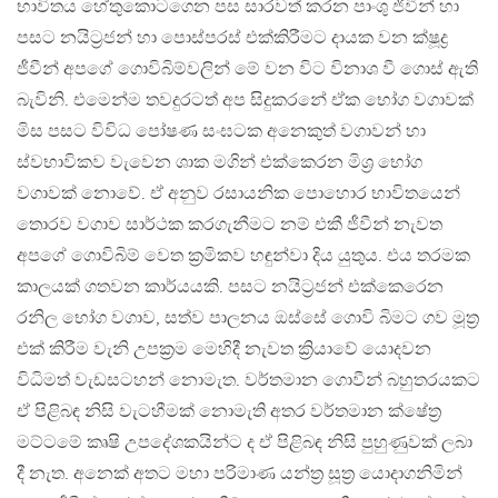
භාවිතය හේතුකොටගෙන පස සාරවත් කරන පාංශු ජීවීන් හා
පසට නයිට්‍රජන් හා පොස්පරස් එක්කිරීමට දායක වන ක්ෂූද්‍ර
ජීවීන් අපගේ ගොවිබිම්වලින් මේ වන විට විනාශ වී ගොස් ඇති
බැවිනි. එමෙන්ම තවදුරටත් අප සිදුකරනේ ඒක භෝග වගාවක්
මිස පසට විවිධ පෝෂණ සංඝටක අනෙකුත් වගාවන් හා
ස්වභාවිකව වැවෙන ශාක මගින් එක්කෙරන මිශ්‍ර භෝග
වගාවක් නොවේ. ඒ අනුව රසායනික පොහොර භාවිතයෙන්
තොරව වගාව සාර්ථක කරගැනීමට නම් එකී ජීවීන් නැවත
අපගේ ගොවිබිම් වෙත ක්‍රමිකව හඳුන්වා දිය යුතුය. එය තරමක
කාලයක් ගතවන කාර්යයකි. පසට නයිට්‍රජන් එක්කෙරෙන
රනිල භෝග වගාව, සත්ව පාලනය ඔස්සේ ගොවි බිමට ගව මූත්‍ර
එක් කිරීම වැනි උපක්‍රම මෙහිදී නැවත ක්‍රියාවේ යොදවන
විධිමත් වැඩසටහන් නොමැත. වර්තමාන ගොවීන් බහුතරයකට
ඒ පිළිබඳ නිසි වැටහීමක් නොමැති අතර වර්තමාන ක්ෂේත්‍ර
මට්ටමේ කෘෂි උපදේශකයින්ට ද ඒ පිළිබඳ නිසි පුහුණුවක් ලබා
දී නැත. අනෙක් අතට මහා පරිමාණ යන්ත්‍ර සූත්‍ර යොදාගනිමින්