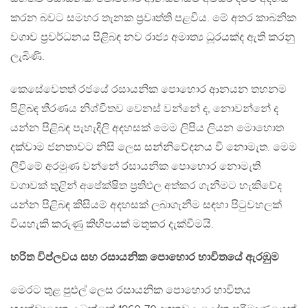
කරන බවට සමහර තැනක ප්‍රවෘත්ති පළවිය. මේ අතර කාබනික
වගාව ප්‍රවර්ධනය පිළිබඳ නව රාජ්‍ය අමාත්‍ය ධූරයක්ද ඇති කරනු
ලැබිණි.
කෙසේවෙතත් රජයේ රසායනික පොහොර ආනයන තහනම
පිළිබඳ තීරණය නිශ්චිතව වෙනස් වන්නේ ද, නොවන්නේ ද
යන්න පිළිබඳ පැහැදිලි අදහසක් මෙම ලිපිය ලියන මොහොත
දක්වාම ජනතාවට නිසි ලෙස සන්නිවේදනය වී නොමැත. මෙම
ලිවීමේ අරමුණ වන්නේ රසායනික පොහොර නොමැති
වගාවක් තුළින් අපේක්ෂිත ප්‍රතිඵල අත්කර ගැනීමට හැකිවේද
යන්න පිළිබඳ කිසියම් අදහසක් ලබාගැනීම සඳහා පිටුවහලක්
වියහැකි කරුණු කිහිපයක් මතුකර දැක්වීමයි.
හරිත විප්ලවය සහ රසායනික පොහොර භාවිතයේ ඇරඹුම
මෙරට තුළ පුළුල් ලෙස රසායනික පොහොර භාවිතය