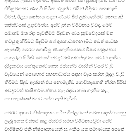
ආදායම උපයා ගැනීමට අසමත් වෙති. එහි ප්‍රතිඵලය ඒ වන විට
ගිවිසුම්ගතව ණය වී සිටින ඔවුන්ට එයින් මිදීමට නොහැකි
වීමත්, ඊළඟ කන්නය සඳහා ණයට බීජ ලබාගැනීමට නොහැකි
තත්ත්වයක් උදාවීමත්ය. අස්වැන්න වර්ධනය වුවද, මෙම
සමාගම් මත රඳා පැවතීමට සිදුවන ණය ක්‍රමවේදයක් මත
කටයුතු කිරීමට සිදුවීම හේතුකොටගෙන (මීට තවත් සාධක
බලපායි) මෙරට ගොවීහු ණයගැතිභාවයේ විෂම චක්‍රයකට
ගොදුරුව සිටිති. මෙසේ තවදුරටත් නඩත්තුවන මෙරට ග්‍රාමීය
දරිද්‍රතාවය හේතුකොටගෙන රජයන්ට වසරින් වසර වැඩි
වැඩියෙන් පොහොර සහනාධාරය සඳහා වැය කරන මුදල වැඩි
කිරීමට සිදුව ඇත්තේ එය නොමැතිව ගොවිතැනෙහි නිරත පිරිස්
තවදුරටත් කෘෂිකර්මාන්තය තුළ රඳවා කබා ගැනීම කළ
නොහැක්කක් බවට පත්ව ඇති බැවිනි.
මෙරට ආහාර නිෂ්පාදනය හරිත විප්ලවයත් සමඟ හඳන්වාදෙනු
ලැබූ ඉහත විස්තර කළ පියවර සමඟ වර්ධනයවූවා සේම
වාර්ෂිකව එකී නිෂ්පාදනයෙන් සැලකිය යුතු ප්‍රමාණයක් අපතේ