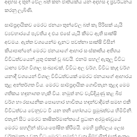
අදහස ද තුන් වේල බත් කන ජාතියක්ය යන අදහස ද ප්‍රවර්ධනය
කරනු ලැබිණි.
සාම්ප්‍රදායිකව මෙරට ජනයා තුන්වේල බත් කෑ පිරිසක් යැයි
ව්‍යවහාරයේ පැවතිය ද එය එසේ යැයි කීමට ඇති සාක්ෂි
අවමය. ඇත්ත වශයෙන්ම දැනට පවත්නා සාක්ෂි විසින්
කියාපාන්නේ මෙරට ජනයාගේ ආහාර සංස්කෘතිය අතිශය
විවිධත්වයෙන් යුතු එකක් වූ බවයි. එනම් සහල් ඇතුලූ‍ විවිධ
ධාන්‍ය වර්ග විශාල සංඛ්‍යාවක්, විවිධ අල වර්ග, විවිධ කැඳ වර්ග
යනාදී වශයෙන් විශාල විවිධත්වයක් මෙරට ජනයාගේ ආහාරය
තුළ අන්තර්ගත විය. මෙරට සාම්ප්‍රදායික ගොවිතැන තුළද මෙම
ගතිකය හඳුනාගත හැකි විය. නමුත් නව වැඩිදියුණු කළ බීජ
වර්ග හා රසායනික පොහොර භාවිතය හඳන්වාදීමත් සමඟ එකී
විවිධත්වය වෙනුවට වී යන තනි භෝගයට ප්‍රමුඛත්වය හිමිවිනි.
එතැන් සිට මෙරට කෘෂිකර්මාන්තයේ ප්‍රධාන අරමුණවූයේ
මෙරට සහලින් ස්වයංපෝෂිත කිරීමයි. මෙහි ප්‍රතිඵලය ලෙස
වර්තමානය වන විට මෙරට සමස්ථ වගා බිම්වලින් (තේ ඇතුලූ‍