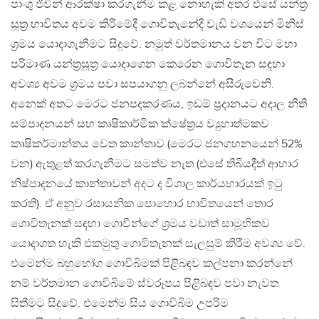
පාංශු ජීවීන් ආරක්ෂා කරගැනීම කළ නොහැකි අතර එසේ යන්ත්‍ර
සූත්‍ර භාවිතය අවම කිරීමේදී ගොවිතැනේදී වැඩි වශයෙන් මිනිස්
ශ්‍රමය යොදාගැනීමට සිදුවේ. නමුත් වර්තමානය වන විට මහා
පරිමාණ යන්ත්‍රසූත්‍ර යොදාගෙන කෙරෙන ගොවිතැන සඳහා
අවශ්‍ය අවම ශ්‍රමය පවා සපයාගනු ලබන්නේ අසීරුවෙනි.
අනෙක් අතට මෙරට ජනපදකරණය, ඉඩම් ප්‍රදානයට අදාල නීති
සම්පාදනයන් සහ කෘෂිකාර්මික ක්ෂේත්‍රය ව්‍යුහාත්මකව
කෘෂිකර්මාන්තය වෙත කාන්තාව (මෙරට ජනගහනයෙන් 52%
වන) ඇතුළත් කරගැනීමට සමත්ව නැත (එසේ තිබියදීත් ආහාර
නිෂ්පාදනයේ කාන්තාවන් අදට ද විශාල කාර්යභාරයක් ඉටු
කරති). ඒ අනුව රසායනික පොහොර භාවිතයෙන් තොර
ගොවිතැනක් සඳහා ගොවීන්ගේ ශ්‍රමය වඩාත් සාමූහිකව
යොදාගත හැකි එකමුතු ගොවිතැනක් සැලසුම් කිරීම අවශ්‍ය වේ.
එමෙන්ම බහුභෝග ගොවිබිමක් පිළිබඳව කල්පනා කරන්නේ
නම් වර්තමාන ගොවිබිමේ ස්වරූපය පිළිබඳව පවා නැවත
සිතීමට සිදුවේ. එමෙන්ම සිය ගොවිබිම උපරිම