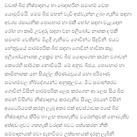
වඩාත් බීජ නිෂ්පාදනය හා බෙදාහරින සමාගම් වෙත
යොමුවීමයි. මෙම බීජ මඟන් වැඩි අස්වැන්න ලබා ගැනීම සඳහා
අවශ්‍ය රසායනික පොහොර හා එකී භෝග සඳහා වැළ‍‍ඳෙන
රෝග හා කෘමි උවදුරු සඳහා වන පලිබෝධ නාශක ද එකී
සමාගම් වෙතින්ම මිළදී ගැනීමට ගොවීන්ට සිදුවිනි. එයට
හේතුවූයේ පාරම්පරික බීජ සඳහා ගොවීන් භාවිතා කළ
පලිබෝධනාශක උපක්‍රම නව බීජ යොදාගෙන කරන වගාවන්
කෙරෙහි සාර්ථක නොවීමයි. මේ අනුව බීජය, පොහොර හා
කෘමිනාශක යන සියල්ල තීරණයවූයේ මහා පරිමාණ
සමාගම්වල නිර්දේශයන්ට අනුකූලවය. මීට සමාන්තරව
ගොවීන් විසින් පාරම්පරික ලෙස කරගෙන ආ ලෙස සිය බීජ
තමන් විසින්ම නිෂ්පාදනය කරගැනීම සියලූ‍ රජයන් විසින්
අධෛර්යමත් කරනු ලැබූ අතර එක් අවස්ථාවක එසේ බීජ
නිෂ්පාදනය කිරීම හා ළඟ තබාගැනීම වරෙන්තුවක් නොමැතිව
අත්අඩංගුවට ගතහැකි වරදක් බවට පත්කෙරන නීති
සම්පාදනයක් පවා පැනවීමට උත්සාහයක් දරනු ලැබිනි.