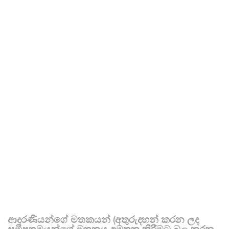
ආදරණීයන්ගේ මතකයන් (අතුරුදහන් කරන ලද