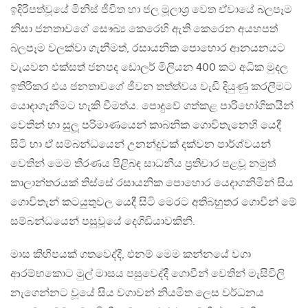
ඉදිරිපත්වූයේ මිනිස් ජීවිත හා ජල මූලාශ්‍ර වෙත ඒවායේ බලපෑම
නිසා ජනතාවගේ සෞඛ්‍ය කෙරෙහි ඇති කෙරෙන අයහපත්
බලපෑම වලක්වා ගැනීමත්, රසායනික පොහොර ආනයනයට
වැයවන එක්සත් ජනපද ඩොලර් මිලියන 400 කට අධික මුදල
ඉතිරිකර එය ජනතාවගේ ජීවන තත්ත්වය වැඩි දියුණු කරලීමට
යොදාගැනීමට හැකි වීමත්ය. පොදුවේ ගත්කළ පාරිභෝගිකයින්
වෙතින් හා සුලූ‍ පරිමාණයෙන් කාබනික ගොවිතැනෙහි යෙදී
සිටි හා ඒ සම්බන්ධයෙන් උනන්දුවක් දක්වන පාර්ශ්වයන්
වෙතින් මෙම තීරණය පිළිබඳ සාධනීය ප්‍රතිචාර පළවූ නමුත්
කාලාන්තරයක් තිස්සේ රසායනික පොහොර යෙදාගනිමින් සිය
ගොවිතැන් කටයුතුවල යෙදී සිටි මෙරට අතිබහුතර ගොවීන් මේ
සම්බන්ධයෙන් පසුවූයේ දෙගිඩියාවකිනි.
මාස කිහිපයක් ගතවෙද්දී, එනම් මෙම කන්නයේ වගා
ආරම්භකොට මුල් මාසය පසුවෙද්දී ගොවීන් වෙතින් මැසිවිලි
නැගෙන්නට වූයේ සිය වගාවන් නියමිත ලෙස වර්ධනය