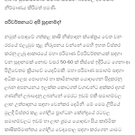
නිර්මාණය කිරීමත් පමණි.
පරිවර්තනයට අපි සූදානම්ද?
නමුත් පොදුවේ ගත්කළ කෘෂි නිෂ්පාදන ක්ෂේත්‍රය වෙත වන
රජයේ එලැඹුම තුළ නිරූපනය වන්නේ මෙහි ඉහත විස්තර
කරනු ලැබූ ආකාරයේ මහා පරිමාණ විපරිවර්තනයක් සඳහා
වන සූදානමක් නොව වසර 50-60 ක් තිස්සේ ඉදිරියට ගෙනා ආ
පිළිවෙතම ක්‍රියාවේ යෙදවීමකි. මහා පරිමාණ සමාගම් සඳහා
අධික ලෙස පොහොර හා කෘමිනාශක යොදාගෙන සිදුකරනු
ලබන අපනයනය ඉලක්ක කොටගත් වගාවන්ට අක්කර දහස්
ගණනින් ලබාදෙනු ලබන්නේ මෙරට ඉඩම් එකී සමාගම්වල
ලාභ උත්පාදනය සඳහා වෙන්කර දෙමිනි. මේ මෙම ලිපියේ
මුලදී විස්තර කළ ගෝලීය ප්‍රාග්ධන කේන්ද්‍රයේ රටවල
සමාගම්වලට ඉඩම් හා ලාභ ශ්‍රමය යොදාවා සිය කාර්මික
කෘෂිකර්මාන්තය ගෝලීය වෙඳපොල සඳහා කරගෙන යාමට