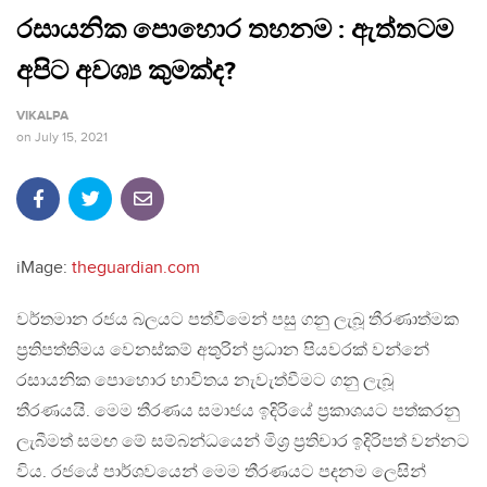
රසායනික පොහොර තහනම : ඇත්තටම
අපිට අවශ්‍ය කුමක්ද?
VIKALPA
on
July 15, 2021
iMage:
theguardian.com
වර්තමාන රජය බලයට පත්වීමෙන් පසු ගනු ලැබූ තීරණාත්මක
ප්‍රතිපත්තිමය වෙනස්කම් අතුරින් ප්‍රධාන පියවරක් වන්නේ
රසායනික පොහොර භාවිතය නැවැත්වීමට ගනු ලැබූ
තීරණයයි. මෙම තීරණය සමාජය ඉදිරියේ ප්‍රකාශයට පත්කරනු
ලැබීමත් සමඟ මේ සම්බන්ධයෙන් මිශ්‍ර ප්‍රතිචාර ඉදිරිපත් වන්නට
විය. රජයේ පාර්ශවයෙන් මෙම තීරණයට පදනම ලෙසින්