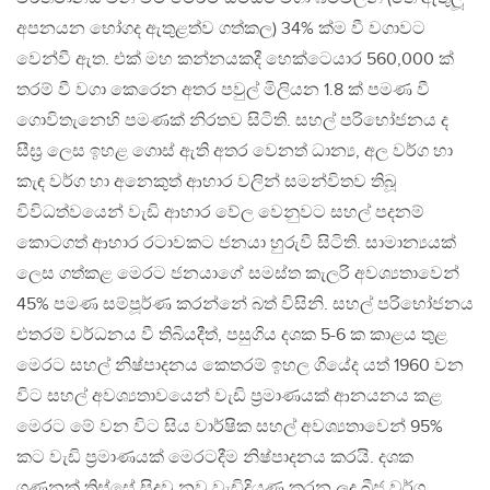
අපනයන භෝගද ඇතුළත්ව ගත්කල) 34% ක්ම වී වගාවට
වෙන්වී ඇත. එක් මහ කන්නයකදී හෙක්ටෙයාර 560,000 ක්
තරම් වී වගා කෙරෙන අතර පවුල් මිලියන 1.8 ක් පමණ වී
ගොවිතැනෙහි පමණක් නිරතව සිටිති. සහල් පරිභෝජනය ද
සීඝ්‍ර ලෙස ඉහළ ගොස් ඇති අතර වෙනත් ධාන්‍ය, අල වර්ග හා
කැඳ වර්ග හා අනෙකුත් ආහාර වලින් සමන්විතව තිබූ
විවිධත්වයෙන් වැඩි ආහාර වේල වෙනුවට සහල් පදනම්
කොටගත් ආහාර රටාවකට ජනයා හුරුවී සිටිති. සාමාන්‍යයක්
ලෙස ගත්කළ මෙරට ජනයාගේ සමස්ත කැලරි අවශ්‍යතාවෙන්
45% පමණ සම්පූර්ණ කරන්නේ බත් විසිනි. සහල් පරිභෝජනය
එතරම් වර්ධනය වී තිබියදීත්, පසුගිය දශක 5-6 ක කාළය තුළ
මෙරට සහල් නිෂ්පාදනය කෙතරම් ඉහල ගියේද යත් 1960 වන
විට සහල් අවශ්‍යතාවයෙන් වැඩි ප්‍රමාණයක් ආනයනය කළ
මෙරට මේ වන විට සිය වාර්ෂික සහල් අවශ්‍යතාවෙන් 95%
කට වැඩි ප්‍රමාණයක් මෙරටදීම නිෂ්පාදනය කරයි. දශක
ගණනක් තිස්සේ සිදුවූ නව වැඩිදියුණු කරන ලද බීජ වර්ග