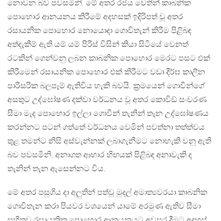
නොවන බව පවසමිනි. මේ අතර රජය වෙතින් කාබනික
පොහොර ආනයනය කිරීමේ අදහසක් ඉදිරිපත් වූ අතර
රසායනික පොහොර නොයොදා ගොවිතැන් කිරීම පිළිබඳ
අත්දැකීම් ඇති යම් යම් පිරිස් විසින් කියා සිටියේ වෙනත්
රටකින් ගෙන්වනු ලබන කාබනික පොහොර මෙරට පසට එක්
කිරීමෙන් රසායනික පොහොර එක් කිරීමට වඩා දීර්ඝ කාලීන
පාරිසරික බලපෑම් ඇතිවිය හැකි බවයි. ක්‍රමයෙන් ගොවීන්ගේ
අසතුට උද්ඝෝෂණ දක්වා වර්ධනය වූ අතර කොවිඞ් සංචරණ
සීමා මැද පොහොර ඉල්ලා ගොවීන් තැනින් තැන උද්ඝෝෂණය
කරන්නට පටන් ගත්තේ වර්ධනය වෙමින් පවත්නා තත්ත්වය
තුළ තමන්ට නිසි අස්වැන්නක් ලබාගැනීමට නොහැකි වනු ඇති
බව පවසමිනි. අනාගත ආහාර හිඟයක් පිළිබඳ අනාවැකි ද
තැනින් තැන ඇසෙන්නට විය.
මේ අතර පසුගිය දා අලුතින් පත්වූ මුදල් අමාත්‍යවරයා කාබනික
ගොවිතැන කරා පියවර වශයෙන් යාමේ අරමුණ ඇතිව සීමා
සහිතව රසායනික පොහොර ආනයනයට අවසර දීමට අදහස්