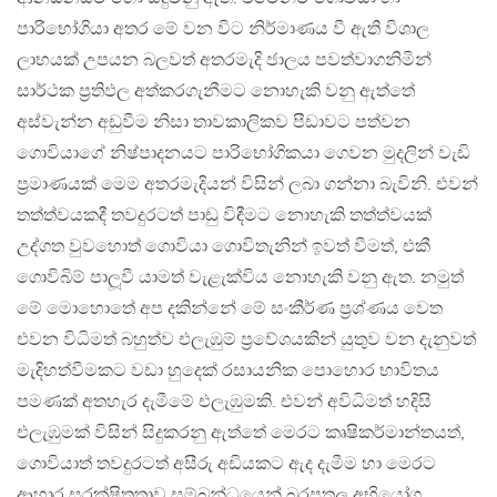
පාරිභෝගියා අතර මේ වන විට නිර්මාණය වී ඇති විශාල
ලාභයක් උපයන බලවත් අතරමැදි ජාලය පවත්වාගනිමින්
සාර්ථක ප්‍රතිඵල අත්කරගැනීමට නොහැකි වනු ඇත්තේ
අස්වැන්න අඩුවීම නිසා තාවකාලිකව පීඩාවට පත්වන
ගොවියාගේ නිෂ්පාදනයට පාරිභෝගිකයා ගෙවන මුදලින් වැඩි
ප්‍රමාණයක් මෙම අතරමැදියන් විසින් ලබා ගන්නා බැවිනි. එවන්
තත්ත්වයකදී තවදුරටත් පාඩු විඳීමට නොහැකි තත්ත්වයක්
උද්ගත වුවහොත් ගොවියා ගොවිතැනින් ඉවත් වීමත්, එකී
ගොවිබිම් පාලූ‍වී යාමත් වැළැක්විය නොහැකි වනු ඇත. නමුත්
මේ මොහොතේ අප දකින්නේ මේ සංකීර්ණ ප්‍රශ්ණය වෙත
එවන විධිමත් බහුත්ව එලැඹුම් ප්‍රවේශයකින් යුතුව වන දැනුවත්
මැදිහත්වීමකට වඩා හුදෙක් රසායනික පොහොර භාවිතය
පමණක් අතහැර දැමීමේ එලැඹුමකි. එවන් අවිධිමත් හදිසි
එලැඹුමක් විසින් සිදුකරනු ඇත්තේ මෙරට කෘෂිකර්මාන්තයත්,
ගොවියාත් තවදුරටත් අසීරු අඩියකට ඇද දැමීම හා මෙරට
ආහාර සුරක්ෂිතතාව සම්බන්ධයෙන් බරපතල අභියෝග