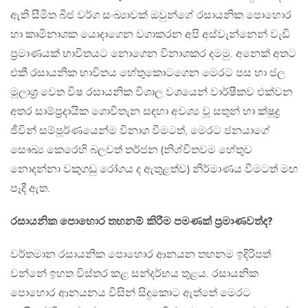
ඇති සීමිත බීජ වර්ග සංඛ්‍යාවක් ඔවුන්ගේ රසායනික පොහොර
හා කෘමිනාශක යොදාගෙන වගාකරන අපි අස්වැන්නෙන් වැඩි
ප්‍රමාණයක් භාවිතයට නොගෙන විනාශකර දමමු. අනෙක් අතට
එකී රසායනික භාවිතය හේතුකොටගෙන මෙරට පස හා ජල
මූලාශ්‍ර වෙත විෂ රසායනික විශාල වශයෙන් වාර්ෂීකව එක්වන
අතර සාම්ප්‍රදායික ගොවිතැන සඳහා අවශ්‍ය වූ සතුන් හා ක්ෂූද්‍ර
ජීවින් සම්පූර්ණයෙන්ම විනාශ වීමටත්, මෙරට ජනයාගේ
සෞඛ්‍ය කෙරෙහි බලවත් තර්ජන (නිශ්චිතවම හේතුව
නොදන්නා වකුගඩු රෝගය ද ඇතුළත්ව) නිර්මාණය වීමටත් මඟ
පෑදී ඇත.
රසායනික පොහොර තහනම් කිරීම පමණක් ප්‍රමාණවත්ද?
වර්තමාන රසායනික පොහොර ආනයන තහනම ඉදිරිපත්
වන්නේ ඉහත විස්තර කළ සන්දර්භය තුළය. රසායනික
පොහොර ආනයනය විසින් සිදුකොට ඇත්තේ මෙරට