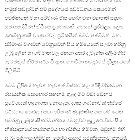
විසඳමින් වී වගාව සඳහා අවශ්‍ය තත්ත්වය නිර්මාණය විය.
නමුත් තවදුරටත් එම ප්‍රදේශයේ ප්‍රවර්ධනය කෙරෙමින්
පවතින්නේ මහා පරිමාණ ඒක භෝග වගා ව්‍යාපෘති සඳහා
සමාගම් දිරිමත් කිරීමේ ප්‍රවේශයකි. අවසන් ප්‍රතිඵලය ලෙස
ගොවීහු කෘෂි ව්‍යාපාරවල ශ්‍රමිකයින් බවට පත්වීමත්, මහා
පරිමාණ වගාවන් වෙනුවෙන් සිය භූමියෙනේ පලවා හරිනු
ලැබූ අලින් හා ගමිමානවල ජනයා අතර දැවැන්ත අලි-මිනිස්
ගැටුමකුත් නිර්මාණය වී ඇත. ගොවීයා තවදුරටත් දරිද්‍රතාවයේ
ගිලී සිටී.
මෙම ලිපියේ නැවත නැවතත් විස්තර කළ පරිදි වර්තමාන
රසායනික පොහොර තහනම තුළද මීට වඩා වෙනස්
ප්‍රවේශයක් හඳුනාගත නොහැක. දශක ගණනාවක් තිස්සේ
වර්ධනය කෙරුනු මහා පරිමාණ බහුජාතික සමාගම් වෙත
පවරනු ලැබූ කෘෂිකර්මාන්තය වෙනුවට සුලූ‍ ගොවියා සිය
නිෂ්පාදනයේ කාරකත්වය හා අයිතිය හිමිවන, ඔවුන්ට එහි
සැබෑ ප්‍රතිලාභ හිමිවන, මෙරට ආහාර සුරක්ෂිතතාව තහවුරු