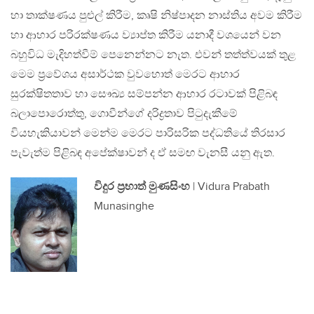
හා තාක්ෂණය පුළුල් කිරීම, කෘෂි නිෂ්පාදන නාස්තිය අවම කිරීම
හා ආහාර පරිරක්ෂණය ව්‍යාප්ත කිරීම යනාදී වශයෙන් වන
බහුවිධ මැදිහත්වීම් පෙනෙන්නට නැත. එවන් තත්ත්වයක් තුළ
මෙම ප්‍රවේශය අසාර්ථක වුවහොත් මෙරට ආහාර
සුරක්ෂිතතාව හා සෞඛ්‍ය සම්පන්න ආහාර රටාවක් පිළිබඳ
බලාපොරොත්තු, ගොවීන්ගේ දරිද්‍රතාව පිටුදැකීමේ
වියහැකියාවන් මෙන්ම මෙරට පාරිසරික පද්ධතියේ තිරසාර
පැවැත්ම පිළිබඳ අපේක්ෂාවන් ද ඒ සමඟ වැනසී යනු ඇත.
විදුර ප්‍රභාත් මුණසිංහ
| Vidura Prabath
Munasinghe