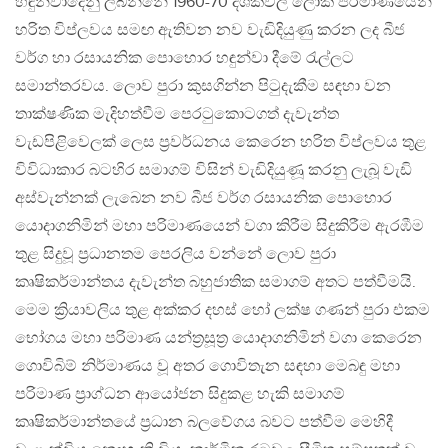
හඳුන්වාදෙනු ලබන්නේ 1960-70 දශකවල ලෝක පරිමාණයෙන්
හරිත විප්ලවය සමඟ ඇතිවන නව වැඩිදියුණු කරන ලද බීජ
වර්ග හා රසායනික පොහොර හඳුන්වා දීමේ රැල්ලට
සමාන්තරවය. ලොව පුරා කුසගින්න පිටුදැකීම සඳහා වන
තාක්ෂණික මැදිහත්වීම පෙරටුකොටගත් දැවැන්ත
වැඩපිළිවෙලක් ලෙස ප්‍රවර්ධනය කෙරෙන හරිත විප්ලවය තුළ
විවිධාකාර බටහිර සමාගම් විසින් වැඩිදියුණූ කරනු ලැබූ වැඩි
අස්වැන්නක් ලැබෙන නව බීජ වර්ග රසායනික පොහොර
යොදාගනිමින් මහා පරිමාණයෙන් වගා කිරීම සිදුකිරීම ඇරඹීම
තුළ සිදුවූ ප්‍රධානතම පෙරලිය වන්නේ ලොව පුරා
කෘෂිකර්මාන්තය දැවැන්ත බහුජාතික සමාගම් අතට පත්වීමයි.
මෙම ක්‍රියාවලිය තුළ අක්කර දහස් හෝ ලක්ෂ ගණන් පුරා එකම
භෝගය මහා පරිමාණ යන්ත‍්‍රසූත්‍ර යොදාගනිමින් වගා කෙරෙන
ගොවිබිම් නිර්මාණය වූ අතර ගොවිතැන සඳහා මෙබඳු මහා
පරිමාණ ප්‍රාග්ධන ආයෝජන සිදුකළ හැකි සමාගම්
කෘෂිකර්මාන්තයේ ප්‍රධාන බලවේගය බවට පත්වීම මෙහිදී