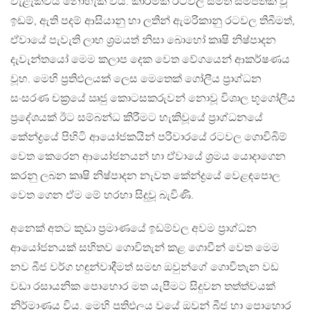
වැළැක්විය නොහැකි විය. කාර්මික රටවල සීමිත සම්පතක් වූ
ඉඩම්, ඇති පදම් ආසියානු හා ලතින් ඇමරිකානු රටවල තිබීමත්,
ඒවායේ පැවැති ලාභ ශ්‍රමයත් නිසා බොහෝ කෘෂි නිෂ්පාදන
දැවැන්තයෝ මෙම කලාප දෙක වෙත වේගයෙන් ආකර්ෂණය
වූහ. මෙහි ප්‍රතිඵලයක් ලෙස මෙතෙක් ගෝලීය ප්‍රාග්ධන
සංසරණ චක්‍රයේ ඍජු කොටසකරුවන් නොවූ විශාල භූගෝලීය
ප්‍රදේශයක් ඊට සම්බන්ධ කිරීමට හැකිවූයේ ප්‍රාග්ධනයේ
කේන්ද්‍රයේ පිහිටි ආයෝජකයින් පරිවාරයේ රටවල ගොවිබිම්
වෙත කෙරෙන ආයෝජනයන් හා ඒවායේ ශ්‍රමය යොදාගෙන
කරනු ලබන කෘෂි නිෂ්පාදන නැවත කේන්ද්‍රයේ වෙළඳපොල
වෙත ගෙන ඒම මේ හරහා සිදුවූ බැවිණි.
අනෙක් අතට කුඩා ප්‍රමාණයේ ඉඩම්වල අවම ප්‍රාග්ධන
ආයෝජනයක් සහිතව ගොවිතැන් කළ ගොවීන් වෙත මෙම
නව බීජ වර්ග හඳුන්වාදීමත් සමඟ ඔවුන්ගේ ගොවිතැන වඩ
වඩා රසායනික පොහොර මත යැපීමට සිදුවන තත්ත්වයක්
නිර්මාණය විය. මෙහි ප්‍රතිඵලය වූයේ ඔවුන් බීජ හා පොහොර