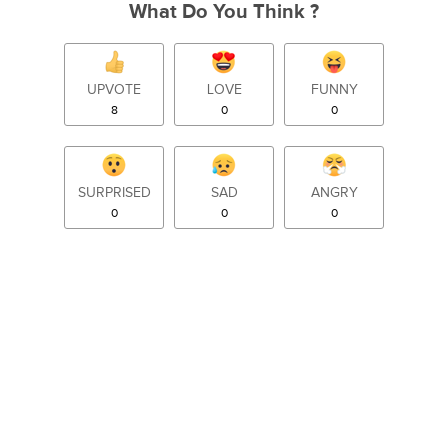
What Do You Think ?
UPVOTE
LOVE
FUNNY
8
0
0
SURPRISED
SAD
ANGRY
0
0
0