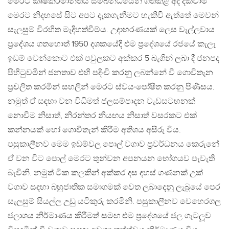
මෙරට කෘෂිකර්මාන්තය සම්බන්ධ‍යෙන් ගත්කළ අද දක්වාම
මෙරට නිදහසේ සිට අපට දැකගැනීමට හැකිවී ඇත්තේ මෙවන්
සැලසුම් විරහිත මැදිහත්වීම්ය. උදාහරණයක් ලෙස වැල්ලවාය
ප්‍රදේශය ගතහොත් 1950 දශකයේදී එම ප්‍රදේශයේ රජයේ කැලෑ
ඉඩම් වෙන්කොට එක් පවුලකට අක්කර 5 බැගින් ලබා දී ජනපද
පිහිටුවමින් ජනතාව එහි පදිංචි කරනු ලබන්නේ වී ගොවිතැන
ප්‍රචලිත කරමින් සහලින් මෙරට ස්වයංපෝෂීත කරනු පිණිසය.
නමුත් ඒ සඳහා වන විධිමත් ජලසම්පාදන වැඩසටහනක්
නොවීම නිසාත්, නිරන්තර නියඟය නිසාත් වසරකට එක්
කන්නයක් හෝ ගොවිතැන් කිරීම අතිශය අසීරු විය.
පසුකාලීනව මෙම ඉඩම්වල පොල් වගාව ප්‍රවර්ධනය කෙරුනේ
ඒ වන විට පොල් මෙරට තුන්වන අපනයන භෝගයව පැවැති
බැවිනි. නමුත් ටික කලකින් අක්කර දස දහස් ගණනක් උක්
වගාව සඳහා බහුජාතික සමාගමක් වෙත ලබාදෙනු ලැබූයේ පෙර
සැලසුම් සියල්ල උඩු යටිකුරු කරමිනි. පසුකාලීනව වෙහෙරගල
ජලාශය නිර්මාණය කිරීමත් සමඟ එම ප්‍රදේශයේ ජල ගැටලූ‍ව