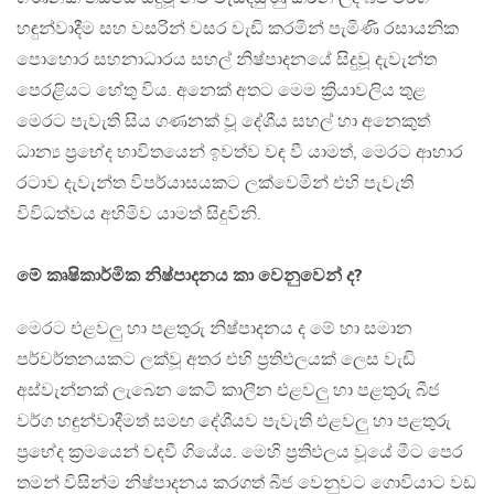
හඳුන්වාදීම සහ වසරින් වසර වැඩි කරමින් පැමිණි රසායනික
පොහොර සහනාධාරය සහල් නිෂ්පාදනයේ සිදුවූ දැවැන්ත
පෙරළියට හේතු විය. අනෙක් අතට මෙම ක්‍රියාවලිය තුළ
මෙරට පැවැති සිය ගණනක් වූ දේශීය සහල් හා අනෙකුත්
ධාන්‍ය ප්‍රභේද භාවිතයෙන් ඉවත්ව වඳ වී යාමත්, මෙරට ආහාර
රටාව දැවැන්ත විපර්යාසයකට ලක්වෙමින් එහි පැවැති
විවිධත්වය අහිමිව යාමත් සිදුවිනි.
මේ කෘෂිකාර්මික නිෂ්පාදනය කා වෙනුවෙන් ද?
මෙරට එළවලු හා පළතුරු නිෂ්පාදනය ද මේ හා සමාන
පර්වර්තනයකට ලක්වූ අතර එහි ප්‍රතිඵලයක් ලෙස වැඩි
අස්වැන්නක් ලැබෙන කෙටි කාලීන එළවලු හා පළතුරු බීජ
වර්ග හඳුන්වාදීමත් සමඟ දේශීයව පැවැති එළවලු හා පළතුරු
ප්‍රභේද ක්‍රමයෙන් වඳවී ගියේය. මෙහි ප්‍රතිඵලය වූයේ මීට පෙර
තමන් විසින්ම නිෂ්පාදනය කරගත් බීජ වෙනුවට ගොවියාට වඩ