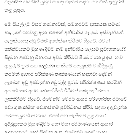
ඵලදායීතාවයකින් යුතුව යොදා ගැනීම සඳහා ගොවීන් දැනුවත්
කළ යුතුය.
මේ සියල්ලට වසර ගණනාවක්, සමහරවිට දශකයක පමණ
කාලයක් ගතවනු ඇත. එතෙක් අනිවාර්ය ලෙසම අස්වැන්නේ
සැලකියයුතු අඩු වීමත් අපේක්ෂා කිරීමට සිදුවේ. එවන්
තත්ත්වයකට මුහුණ දීමට නම් අනිවාර්ය ලෙසම ප්‍රවාහනයේදී
සිදුවන අස්වනු විනාශය අවම කිරීමට පියවර ගත යුතුය. නව
ඇසුරුම් ක්‍රම සහ කල්තබා ගැනීමේ පහසුකම් වැඩිදියුණු
කරමින් ආහාර පරීක්ෂණ තාක්ෂණයන් හඳුන්වා දෙමින්
ලැබෙන අඩු අස්වැන්න අවුරුද්ද පුරාම පරිරක්ෂණය කරමින්
අපතේ යාම අවම කරගනිමින් විධිමත් බෙදාහැරීමකට
ලක්කිරීමට සිදුවේ. එමෙන්ම මෙරට ආහර පරිභෝජන රටාවේ
පවා ගුණාත්මක වෙනස්කම් ප්‍රවර්ධනය කිරීම සඳහා ද දැවැන්ත
මෙහෙයුමක් අවශ්‍යය. එසේ නොමැතිනම් උග්‍ර අහාර
අර්බුදයකට මුහුණදීමට හෝ මහා පරිමාණයෙන් ආහාර
ආනයනයට හෝ සිදුවනු ඇත. එමෙන්ම ගොවියා හා