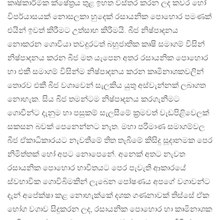
කෘෂිකාර්මික ක්ෂේත්‍රය තුළ ඉහත විස්තර කරන ලද කවර හෝ
විපර්යාසයක් නොසලකා හුදෙක් රසායනික පොහොර පමණක්
එයින් ඉවත් කිරීමට උත්සාහ කිරීමයි. බීජ නිෂ්පාදනය
නොකරන ගොවියා තවදුරටත් බහුජාතික කෘෂි සමාගම් විසින්
නිෂ්පාදනය කරන බීජ මත යැපෙන අතර රසායනික පොහොර
හා එකී සමාගම් විසින්ම නිෂ්පාදනය කරන කෘමිනාශකවලින්
තොරව එකී බීජ වගාවෙන් සැලකිය යුතු අස්වැන්නක් ලබාගත
නොහැක. සිය බීජ තමන්ටම නිෂ්පාදනය කරගැනීමට
ගොවීන්ට දැනුම හා පසුකම් සැලසීමේ ක්‍රමවත් වැඩපිළිවෙලක්
සකසන බවක් පෙනෙන්නට නැත. මහා පරිමාණ සමාගම්වල
බීජ ඒකාධිකාරයට නැවතීමේ තිත තැබීමේ කිසිදු සූදානමක පෙර
නිමිත්තක් හෝ අපට නොපෙනේ. අනෙක් අතට නැවත
රසායනික පොහොර භාවිතයට පෙර පැවැති ආකාරයේ
ස්වභාවික ගොවිබිමකින් ලැබෙන පෝෂණය අපගේ වගාවන්ට
දැන් අපේක්ෂා කළ නොහැක්කේ දශක ගණනාවක් තිස්සේ ඒක
භෝග වගාව සිදුකරන ලද, රසායනික පොහොර හා කෘමිනාශක