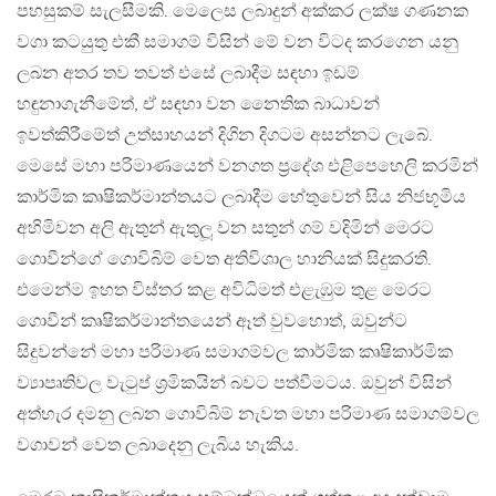
පහසුකම් සැලසීමකි. මෙලෙස ලබාදුන් අක්කර ලක්ෂ ගණනක
වගා කටයුතු එකී සමාගම් විසින් මේ වන විටද කරගෙන යනු
ලබන අතර තව තවත් එසේ ලබාදීම සඳහා ඉඩම්
හඳුනාගැනීමේත්, ඒ සඳහා වන නෛතික බාධාවන්
ඉවත්කිරීමේත් උත්සාහයන් දිගින දිගටම අසන්නට ලැබේ.
මෙසේ මහා පරිමාණයෙන් වනගත ප්‍රදේශ එළිපෙහෙලි කරමින්
කාර්මික කෘෂිකර්මාන්තයට ලබාදීම හේතුවෙන් සිය නිජභූමිය
අහිමිවන අලි ඇතුන් ඇතුලූ‍ වන සතුන් ගම් වදිමින් මෙරට
ගොවීන්ගේ ගොවිබිම් වෙත අතිවිශාල හානියක් සිදුකරති.
එමෙන්ම ඉහත විස්තර කළ අවිධිමත් එළැඹුම තුළ මෙරට
ගොවීන් කෘෂිකර්මාන්තයෙන් ඈත් වුවහොත්, ඔවුන්ට
සිදුවන්නේ මහා පරිමාණ සමාගම්වල කාර්මික කෘෂිකාර්මික
ව්‍යාපෘතිවල වැටුප් ශ්‍රමිකයින් බවට පත්වීමටය. ඔවුන් විසින්
අත්හැර දමනු ලබන ගොවිබිම් නැවත මහා පරිමාණ සමාගම්වල
වගාවන් වෙත ලබාදෙනු ලැබිය හැකිය.