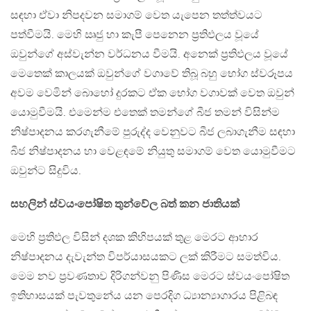
සඳහා ඒවා නිපදවන සමාගම් වෙත යැපෙන තත්ත්වයට
පත්වීමයි. මෙහි ඍජු හා කැපී පෙනෙන ප්‍රතිඵලය වූයේ
ඔවුන්ගේ අස්වැන්න වර්ධනය වීමයි. අනෙක් ප්‍රතිඵලය වූයේ
මෙතෙක් කාලයක් ඔවුන්ගේ වගාවේ තිබූ බහු භෝග ස්වරූපය
අවම වෙමින් බොහෝ දුරකට ඒක භෝග වගාවක් වෙත ඔවුන්
යොමුවීමයි. එමෙන්ම එතෙක් තමන්ගේ බීජ තමන් විසින්ම
නිෂ්පාදනය කරගැනීමේ පුරුද්ද වෙනුවට බීජ ලබාගැනීම සඳහා
බීජ නිෂ්පාදනය හා වෙළඳමේ නියුතු සමාගම් වෙත යොමුවීමට
ඔවුන්ට සිදුවිය.
සහලින් ස්වයංපෝෂිත තුන්වේල බත් කන ජාතියක්
මෙහි ප්‍රතිඵල විසින් දශක කිහිපයක් තුළ මෙරට ආහාර
නිෂ්පාදනය දැවැන්ත විපර්යාසයකට ලක් කිරීමට සමත්විය.
මෙම නව ප්‍රවණතාව දිරිගන්වනු පිණිස මෙරට ස්වයංපෝෂිත
ඉතිහාසයක් පැවතුනේය යන පෙරදිග ධ්‍යාන්‍යාගාරය පිළිබඳ