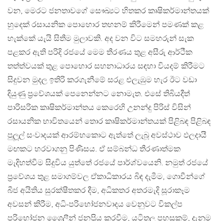
වන, මෙරට ජනතාවගේ සෞඛ්‍යට හිතකර කෘෂිකර්මාන්තයක්
හුදෙක් රසායනික පොහොර තහනම් කිරීමෙන් පමණක් කළ
හැක්කේ යැයි සිතීම මුලාවකි. අද වන විට සමහරුන් සැක
පළකර ඇති පරිදි රජයේ මෙම තීරණය තුළ අසීරු ආර්ථීක
තත්ත්වයක් තුළ පොහොර සහනාධාරය සඳහා වියදම් කිරීමට
සිදුවන මුදල ඉතිරි කරගැනීමේ සරළ එලැඹුම හැර ඊට වඩා
දියුණු ප්‍රවේශයක් පෙනෙන්නට නොමැත. එසේ තිබියදීත්
පාරිසරික කෘෂිකර්මාන්තය කෙරෙහි උනන්දු පිරිස් විසින්
රසායනික භාවිතයෙන් තොර කෘෂිකර්මාන්තයක් පිළිබඳ පිළිබඳ
පුලූ‍ල් සංවාදයක් ආරම්භකොට ඇත්තේ ලැබූ අවස්ථාව ඵලදායී
මඟකට හරවාගනු පිණිසය. ඒ සම්බන්ධ තීරණාත්මක
මැදිහත්වීම සිදුවිය යුත්තේ රජයේ පාර්ශ්වයෙනි. නමුත් රජයේ
ප්‍රවේශය තුළ සමාගම්වල ඒකාධිකාරය බිඳ දැමීම, ගොවීන්ගේ
බීජ අයිතිය සුරක්ෂීතකර දීම, අධිකතර අතරමැදි සූරාකෑම
අවසන් කිරීම, අධි-පරිභෝජනවාදය වෙනුවට විකල්ප
පරිභෝජන ශෛලීන් ජනප්‍රිය කරවීම, යටිතල පහසුකම්, දැනුම