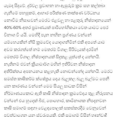
යෑමද සිදුවේ. දුර්වල ප්‍රවාහන හා ඇසුරුම් ක්‍රම සහ කල්තබා
ගැනීමේ පහසුකම්, ආහාර පරීක්ෂණ තාක්ෂණ වර්ධනය
නොවීම නිසාවෙන් මෙරට එළවලූ‍ හා පළතුරු නිෂ්පාදනයෙන්
40%-60% අතර ප්‍රමාණයක් පාරිභෝගිකයා වෙත යාමට පෙර
විනාශ වී යයි. මෙහිදී පැන නඟින ප්‍රශ්ණය වන්නේ
යම්හෙයකින් නිසි ක්‍රමවේද යොදාගනිමින් එකී අපතේ යාම
අවම කරගත්තේ නම් මෙතරම් විශාල පිරිවැයක් දරමින්
මෙතරම් විශාල නිෂ්පාදනයක් සිදුකළ යුත්තේ ද යන්නයි.
නැතිනම් එවන් ක්‍රියාමාර්ග මඟින් ඉතිරිවන නිෂ්පාදන
අතිරික්තය අපනයනය කළහැකි නොවන්නේද යන්නයි. මෙරට
සමස්ත කෘෂිකර්ම ක්ෂේත්‍රය දෙය බැලූකල බැලූ බැල්මට පෙනී
යන කාරණය වන්නේ මෙම සියලු සාධක විසින්
නිර්මාණයකොට ඇති කෘෂි නිෂ්පාදන ක්‍රමවේදය තුළ නිරූපනය
වන්නේ එය හුදෙක් බීජ, පොහොර, කෘමිනාශක නිපදනවන
කෘෂි සමාගම් සඳහා වෙළඳපොලක් සකස්කරදීම වෙනුවෙන්
පවත්වාගෙන යන ස්වරූපයකි. එකී සමාගම් විසින් හඳුන්වාදී